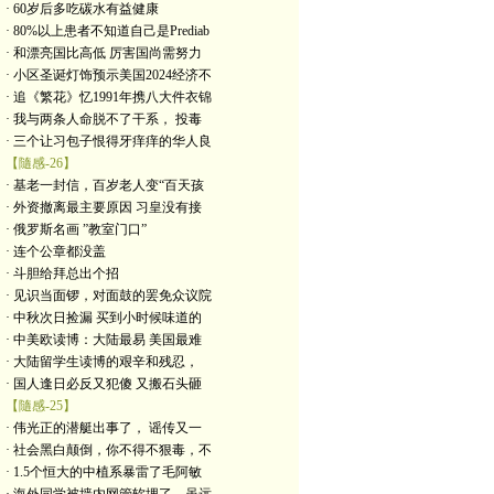
· 60岁后多吃碳水有益健康
· 80%以上患者不知道自己是Prediab
· 和漂亮国比高低 厉害国尚需努力
· 小区圣诞灯饰预示美国2024经济不
· 追《繁花》忆1991年携八大件衣锦
· 我与两条人命脱不了干系， 投毒
· 三个让习包子恨得牙痒痒的华人良
【隨感-26】
· 基老一封信，百岁老人变“百天孩
· 外资撤离最主要原因 习皇没有接
· 俄罗斯名画 ”教室门口”
· 连个公章都没盖
· 斗胆给拜总出个招
· 见识当面锣，对面鼓的罢免众议院
· 中秋次日捡漏 买到小时候味道的
· 中美欧读博：大陆最易 美国最难
· 大陆留学生读博的艰辛和残忍，
· 国人逢日必反又犯傻 又搬石头砸
【隨感-25】
· 伟光正的潜艇出事了， 谣传又一
· 社会黑白颠倒，你不得不狠毒，不
· 1.5个恒大的中植系暴雷了毛阿敏