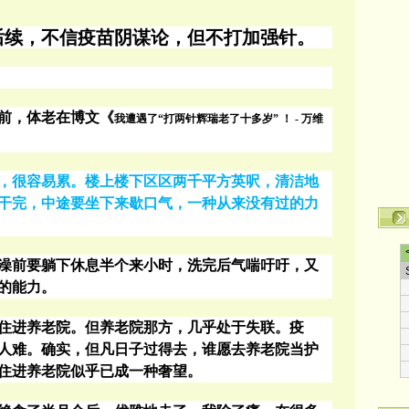
后续，不信疫苗阴谋论，但不打加强针。
前，体老在博文
《
我遭遇了
“
打两针辉瑞老了十多岁
”
！
-
万维
，很容易累。楼上楼下区区两千平方英呎，清洁地
干完，中途要坐下来歇口气，一种从来没有过的力
澡前要躺下休息半个来小时，洗完后气喘吁吁，又
的能力。
住进养老院。但养老院那方，几乎处于失联。疫
人难。确实，但凡日子过得去，谁愿去养老院当护
住进养老院似乎已成一种奢望。