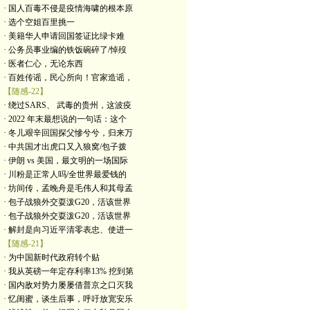
· 国人百毒不侵是疫情海啸的根本原
· 选个空姐百里挑一
· 美籍华人申请回国签证比绿卡难
· 公务员事业编的铁饭碗碎了/悼歿
· 医者仁心，无论东西
· 百姓传谣，民心所向！官家造谣，
【随感-22】
· 绕过SARS、 武毒的贵州，这波疫
· 2022 年末最想说的一句话：这个
· 冬儿艰辛回国探父慘兮兮，归来万
· 中共国才出虎口又入狼窝/包子拨
· 伊朗 vs 美国，最文明的一场国际
· 川粉是正常人吗/全世界最爱钱的
· 坊间传，孟晚舟是毛伟人和其母孟
· 包子战狼外交耍泼G20，活该世界
· 包子战狼外交耍泼G20，活该世界
· 解封是向习近平清零表忠、使进一
【随感-21】
· 为中国新时代政府转个贴
· 我从英磅一年定存利率13% 挖到第
· 国内敌对势力屡屡借普京之口灭我
· 忆闺蜜，谈生后事，呼吁放宽安乐