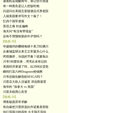
· 逮着机会就酸两句，谁让你欠我退
· 有一种善良是让人把饭吃饱
· 闪进闪出美国五星级酒店式养老院
· 入籍美国要求写作文？疯了！
· 忆四个国军遣孤
· 英语之痛 剑走偏峰
· 海关问“有没有带现金”
· 还有不用预制菜的中歺馆吗？
【隨感-30】
· 华盛顿州的樱桃每磅十美刀吐槽川
· 从秦城监狱出来王立军最关心什么
· 闭馆撤侨，冷战的节奏？或避免出
· 川爷180度转身，湾湾从未有过的
· 美国经济衰退了吗，比2008次贷危
· 瞬间打苖六种Drugstore抢钱啊
· 川爷还能化解危机MAGA吗？
· 川普店大欺人没诚意 泽连斯基受
· 海华的 “加拿大 vs 美国”
· 川普关税用心良苦
【隨感-29】
· 博客版面异常求解
· 有自媒把川普胜选比作诺曼底登陆
· 你们骂我川粉四年 今天我不骂你