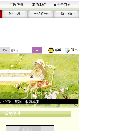
广告服务
联系我们
关于万维
论 坛
分类广告
购 物
帮助
退出
u/14263/
>
复制
>
收藏本页
我的名片