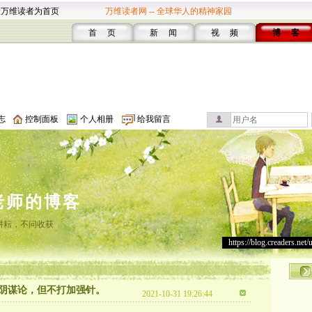
设万维读者为首页
万维读者网 -- 全球华人的精神家园
首 页
新 闻
视 频
博 客
志
控制面板
个人相册
给我留言
老师的博客
耕耘，不问收获
https://blog.creaders.net/
阴谋论，但不打加强针。
2021-10-31 19:26:44