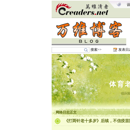
搜索>>
发表日
体育
但问
网络日志正文
《打两针老十多岁》后续，不信疫苗