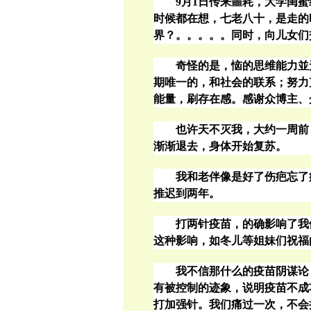
9
月
1
日传来噩耗，大学闺蜜
时候都在想，七老八十，是走的
界？。。。。。同时，向儿女们
奇怪的是，恼的思维能力並
期唯一的，和社会的联系；努力
能量，刷存在感。感谢众博主、
也许天不灭我，大约一周前
渐渐退去，身体开始复苏。
我和老伴像是好了伤疤忘了
推迟到两年。
打两针疫苗，的确影响了我
这种影响，如冬儿等姐妹们祝福
我不信那什么的疫苗阴谋论
有被控制的迹象，说明疫苗不成
打加强针。我们痛过一次，不会