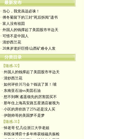
最新发布
· 当心，我党虽远必诛！
· 傅冬菊留下的三封“死后拆阅”遗书
· 富人没有祖囯
· 外国人的钱撑起了美囯股市半边天
· 可惜不是中国人
· 清炒西兰花
· 20来岁老奸巨猾/山西矿难令人发
分类目录
【隨感-32】
· 外国人的钱撑起了美囯股市半边天
· 清炒西兰花
· 如何评价川习会？钱说了算！/谁
· 东南亚石油vs美囯石油
· 想不到啊 遙遥领先的厉害囯买不
· 那年住上海高安路五星酒店被视为
· 小区的房价跌了25%还是没人买
· 伊朗帅哥的美国梦不是梦
【隨感-31】
· 悼老哥 忆几位浙江大学老姐
· 和医保博弈十多年终获核磁共振检