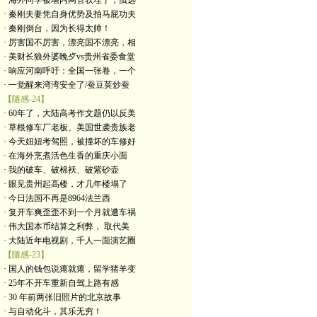
· 海外同学被墙内网管软埋了，虽远
· 秦刚夫妻凭自身优势及拍马屁功夫
· 秦刚倒台，因为长得太帅！
· 厉害国不厉害，漂亮国不漂亮，相
· 美财长狼外婆晚歺vs贵州省委食堂
· 响应河南呼吁：全国一张卷，一个
· 一觉醒来湾湾安全了/蚕豆荚炒蚕
【隨感-24】
· 60年了，大陆高考作文题仍以反美
· 草根修车厂老板、美国世袭贵族老
· 今天妞妞考驾照，被撞坏的车修好
· 在海外烹煮活色生香的重庆小面
· 我的破车、破棉袄、破紫砂壶
· 眼见贵州起高楼，才几年楼塌了
· 今日法国不再是8964法兰西
· 复开车爽歪歪不到一个月就遭车祸
· 伟大国本币结算之利弊， 取代美
· 大陆近年电视剧，千人一面演艺圈
【隨感-23】
· 国人的钱包说瘪就瘪，留学猪羊变
· 25年不开车重新自驾上路有感
· 30 年前两张旧照片的北京故事
· 与自动化斗，其乐无穷！