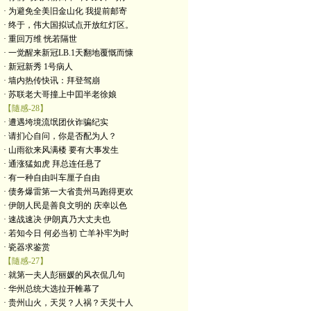
· 为避免全美旧金山化 我提前邮寄
· 终于，伟大国拟试点开放红灯区。
· 重回万维 恍若隔世
· 一觉醒来新冠LB.1天翻地覆慨而慷
· 新冠新秀 1号病人
· 墙内热传快讯：拜登驾崩
· 苏联老大哥撞上中囯半老徐娘
【隨感-28】
· 遭遇垮境流氓团伙诈骗纪实
· 请扪心自问，你是否配为人？
· 山雨欲来风满楼 要有大事发生
· 通涨猛如虎 拜总连任悬了
· 有一种自由叫车厘子自由
· 债务爆雷第一大省贵州马跑得更欢
· 伊朗人民是善良文明的 庆幸以色
· 速战速决 伊朗真乃大丈夫也
· 若知今日 何必当初 亡羊补牢为时
· 瓷器求鉴赏
【隨感-27】
· 就第一夫人彭丽媛的风衣侃几句
· 华州总统大选拉开帷幕了
· 贵州山火，天災？人祸？天災十人