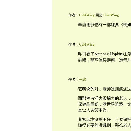
作者：
ColdWing
回复
ColdWing
華語電影也有一部經典《桃
作者：
ColdWing
昨日看了Anthony Hopkin
話題，非常值得推薦。預告片可以看： ht
作者：
一冰
艺萌说的对，老师这脑筋还
而那种有活力没脑力的老人
保健品囤积，满世界追逐一
是让人哭笑不得。
其实老境没啥不好，只要保
懂得必要的潜规则，那么老