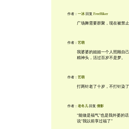
作者：
一冰
回复
FreeHiker
广场舞需要群聚，现在被禁
作者：
艺萌
我婆婆的姐姐一个人照顾自己到
精神头，活过百岁不是梦。
作者：
艺萌
打两针老了十岁，不打针染
作者：
老冬儿
回复
倩影
“能做是福气”也是我外婆的
说“我以前享过福了”