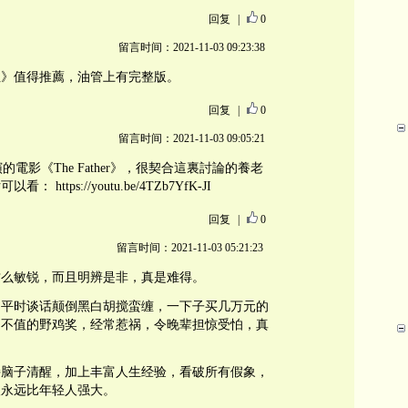
回复
|
0
留言时间：2021-11-03 09:23:38
姐》值得推薦，油管上有完整版。
回复
|
0
留言时间：2021-11-03 09:05:21
s主演的電影《The Father》，很契合這裏討論的養老
tps://youtu.be/4TZb7YfK-JI
回复
|
0
留言时间：2021-11-03 05:21:23
这么敏锐，而且明辨是非，真是难得。
，平时谈话颠倒黑白胡搅蛮缠，一下子买几万元的
文不值的野鸡奖，经常惹祸，令晚辈担惊受怕，真
持脑子清醒，加上丰富人生经验，看破所有假象，
人永远比年轻人强大。