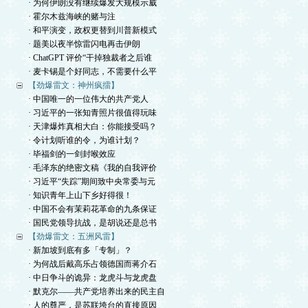
· 为何伊朗没有继续爆发大规模示威
· 霍尔木兹海峡的赌与注
· 和平演变，政权更替到川普新模式
· 题美以夜半惊雷闪电再击伊朗
· ChatGPT 评价“干掉独裁者之后谁
· 麦卡锡是个好同志，不需要什么平
【劲爆雷文：神州疯擂】
· 中国唯一的一位伟大的共产党人
· 习近平的一张知青照片很值得玩味
· 天津爆炸真相大白：你能接受吗？
· 令计划听谁的令，为谁计划？
· 毕福剑的一剑封喉效应
· 毛泽东的绝密文稿《我的自我评价
· 习近平“失踪”期间致中央常委与元
· 知识青年上山下乡好得很！
· 中国不会有茉莉花革命的九条保证
· 国民党领导抗战，是胡说还是总书
【劲爆雷文：五洲风雷】
· 新加坡到底有多「专制」？
· 为何战后戴高乐占领德国而蒋介石
· 中日争斗的诡异：龙虎斗与龙虎盘
· 默克尔——共产党培养出来的民主自
· 人的尊严，是苏联垮台的直接原因