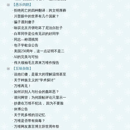
【愚乐鸽鹞】
· 拒绝死亡的四种翻译：跨文明厚葬
· 川普眼中的世界有几个国家？
· 骗子遇到傻子
· 咏叹北京月饼吃坏了尼泊尔肚子
· 白草同学是位有见识的好同学
· 同志—称谓残简
· 包子学歇业公告
· 美国250周年，这一点证明不是二
· AI的完美与可怕
· 伟大领袖毛主席来万维作报告
【五味杂陈】
· 说他们傻，是最大的理解温情甚至
· 关于种族主义的“学术探讨”
· 万维再见！
· 如何识别人与社会的蠢坏恶？
· 请问网管；为何跟帖评论只显示一
· 抄袭在万维不犯法， 因为不要脸
· 休博公告
· 关于死多维的活记忆
· 万维是否带有病毒？
· 万维网友寡言博主辞世周年祭