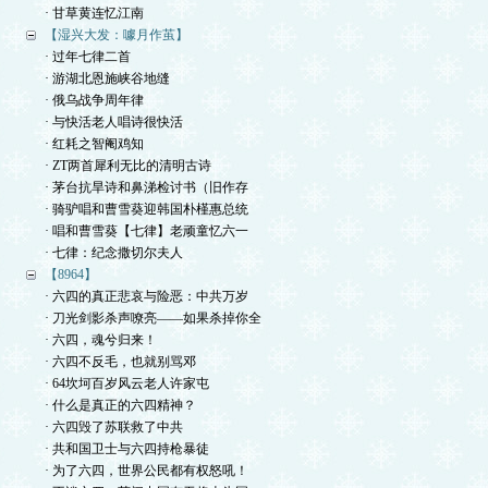
· 甘草黄连忆江南
【湿兴大发：噱月作茧】
· 过年七律二首
· 游湖北恩施峡谷地缝
· 俄乌战争周年律
· 与快活老人唱诗很快活
· 红耗之智阉鸡知
· ZT两首犀利无比的清明古诗
· 茅台抗旱诗和鼻涕检讨书（旧作存
· 骑驴唱和曹雪葵迎韩国朴槿惠总统
· 唱和曹雪葵【七律】老顽童忆六一
· 七律：纪念撒切尔夫人
【8964】
· 六四的真正悲哀与险恶：中共万岁
· 刀光剑影杀声嘹亮——如果杀掉你全
· 六四，魂兮归来！
· 六四不反毛，也就别骂邓
· 64坎坷百岁风云老人许家屯
· 什么是真正的六四精神？
· 六四毁了苏联救了中共
· 共和国卫士与六四持枪暴徒
· 为了六四，世界公民都有权怒吼！