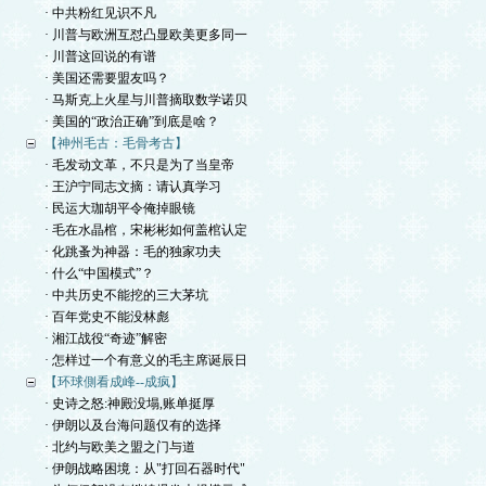
· 中共粉红见识不凡
· 川普与欧洲互怼凸显欧美更多同一
· 川普这回说的有谱
· 美国还需要盟友吗？
· 马斯克上火星与川普摘取数学诺贝
· 美国的“政治正确”到底是啥？
【神州毛古：毛骨考古】
· 毛发动文革，不只是为了当皇帝
· 王沪宁同志文摘：请认真学习
· 民运大珈胡平令俺掉眼镜
· 毛在水晶棺，宋彬彬如何盖棺认定
· 化跳蚤为神器：毛的独家功夫
· 什么“中国模式”？
· 中共历史不能挖的三大茅坑
· 百年党史不能没林彪
· 湘江战役“奇迹”解密
· 怎样过一个有意义的毛主席诞辰日
【环球側看成峰--成疯】
· 史诗之怒:神殿没塌,账单挺厚
· 伊朗以及台海问题仅有的选择
· 北约与欧美之盟之门与道
· 伊朗战略困境：从"打回石器时代"