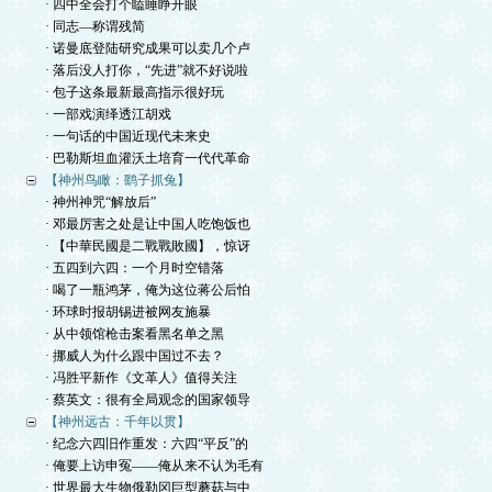
· 四中全会打个瞌睡睁开眼
· 同志—称谓残简
· 诺曼底登陆研究成果可以卖几个卢
· 落后没人打你，“先进”就不好说啦
· 包子这条最新最高指示很好玩
· 一部戏演绎透江胡戏
· 一句话的中国近现代未来史
· 巴勒斯坦血灌沃土培育一代代革命
【神州鸟瞰：鹞子抓兔】
· 神州神咒“解放后”
· 邓最厉害之处是让中国人吃饱饭也
· 【中華民國是二戰戰敗國】，惊讶
· 五四到六四：一个月时空错落
· 喝了一瓶鸿茅，俺为这位蒋公后怕
· 环球时报胡锡进被网友施暴
· 从中领馆枪击案看黑名单之黑
· 挪威人为什么跟中国过不去？
· 冯胜平新作《文革人》值得关注
· 蔡英文：很有全局观念的国家领导
【神州远古：千年以贯】
· 纪念六四旧作重发：六四“平反”的
· 俺要上访申冤——俺从来不认为毛有
· 世界最大生物俄勒冈巨型蘑菇与中