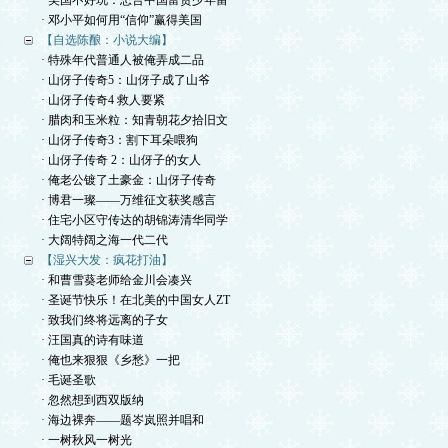
· 美国不好玩：忠告中国富贵少年留
· 邓小平如何用“信仰”赢得美国
【自选陈酿：小说大编】
· 特殊年代普通人被俺弄成二品
· 山伢子传奇5：山伢子成了山爷
· 山伢子传奇4 救人要紧
· 腊肉和玉米粒：知青朝花夕拾旧文
· 山伢子传奇3：割下耳朵喂狗
· 山伢子传奇 2：山伢子的女人
· 俺老公镀了土豪金：山伢子传奇
· 博君一璨——万维征文获奖感言
· 住宅小区守传达的胡锦涛清华同学
· 大阔特阔之海一代二代
【湿兴大发：疯花打油】
· 和曹雪葵老师给金川会凑兴
· 圣诞节快乐！在北美的中国女人ZT
· 致我们终将远离的子女
· 汪国真的诗有味道
· 俺也来狠狠《乡愁》一把
· 毛诞圣歌
· 忽然想到西双版纳
· 海边裸奔——题岑岚照并唱和
· 一树秋风一树光