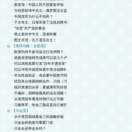
· 新发现：中国人民不想要皇帝啦
· 为何苏联垮中共立—俄罗斯没太监
· 中国贪官为什么不怕死？
· 千古奇文：日海军致丁汝昌劝降书
· “珍贵”共产党的事业
· 禁止老外学中文，违者咔擦
· 图文并茂：孔子遗言出土！
【寰球鸟瞰：金蛋蛋】
· 欧洲为何不参与这次打击伊朗？
· 诺曼底登陆研究成果可以卖几个卢
· 巴以局势真要引发“百年不遇变革”
· 巴以冲突升级意味着中美冷战降B
· 半岛终战协定，有必要中国签字吗
· 经贸杀台海紧朝鲜合作，川戏（习
· 核武来袭仍从容；夏威夷军民好悠
· 不骗你，朝鲜核爆真的迫在眉睫！
· 从海湾战争看美对朝打击之可能
· 习被将军：给金三脸还是自己被打
【川金蛋】
· 从中美贸易战看金三的战略价值
· 川金会的热闹与重要门道
· 川金会还有会头吗？