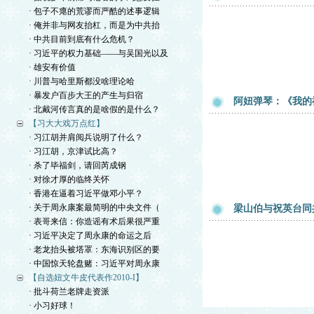
· 包子不瘪的荒谬而严酷的述事逻辑
· 俺并非与网友抬杠，而是为中共抬
· 中共目前到底有什么危机？
· 习近平的权力基础——与吴国光以及
· 雄安有价值
· 川普与哈里斯都没啥理论哈
· 暴发户百步大王的产生与归宿
阿妞弹琴：《我的
· 北戴河传言真的是啥假的是什么？
【习大大戏万点红】
· 习江胡并肩阅兵说明了什么？
· 习江胡，京津试比高？
· 杀了毕福剑，请回芮成钢
· 对徐才厚的临终关怀
· 香港在逼着习近平做邓小平？
· 关于周永康案最简明的中央文件（
梁山伯与祝英台同
· 表哥来信：你造谣有术后果很严重
· 习近平决定了周永康的命运之后
· 老龙抬头被塔罩：东海识别区的要
· 中国惊天轮盘赌：习近平对周永康
【自选妞文牛皮代表作2010-I】
· 批斗荷兰老牌走资派
· 小习好球！