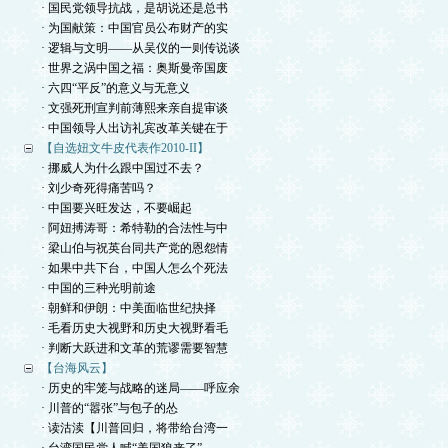
· 国民党领导抗战，是胡说还是总书
· 为国献策：中国官员公布财产的实
· 逻辑与文明——从吴仪的一则传说谈
· 世界之涡中国之福：奥斯曼帝国废
· 六四“平反”的意义与无意义
· 文强死刑宣判前薄熙来亲自提审谈
· 中国领导人出访礼宾改革关键在于
【自选妞文牛皮代表作2010-II】
· 挪威人为什么跟中国过不去？
· 刘少奇死得痛苦吗？
· 中国要兴旺发达，不要崛起
· 阿妞搏涛哥：希特勒的合法性与中
· 梁山伯与祝英台同共产党的恩怨情
· 如果中共下台，中国人怎么个死法
· 中国的三种光明前途
· 朝鲜和伊朗：中美面临世纪抉择
· 毛看历史大视野和历史大视野看毛
· 判断大跃进和文革的荒谬需要智慧
【台海风云】
· 历史的牢笼与战略的迷局——呼应余
· 川普的“嚣张”与包子的怂
· 读沽渎【川普回归，将带给台湾一