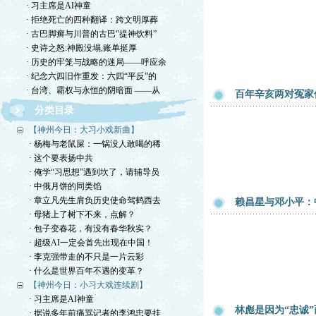
· 习主席是AI神童
· 拒绝死亡的四种翻译：跨文明厚葬
· 古巴脚癣与川普的古巴"提神饮料”
· 史诗之怒:神殿没塌,账单挺厚
· 历史的牢笼与战略的迷局——呼应余
· 纪念六四旧作重发：六四“平反”的
· 台湾、霸权与永恒的阴暗面 ——从
百年辛亥两对冤家
分类目录
【神州今日：大习小戏新曲】
· 杨梅与老鼠屎：一锅没人敢喝的稀
· 这个要表扬中共
· 俺学“习思想”遇到坎了，请辅导员
· 中俄月饼的同类馅
· 章立凡先生肩负历史使命驾鹤西去
赖昌星与邓小平：
· 母猪上了树下不来，点解？
· 包子变春花，有没有春华秋实？
· 超级AI一定会首先出现在中国！
· 李克强带走的不只是一片云彩
· 什么是世界百年不遇的变革？
【神州今日：小习大戏连续剧】
· 习主席是AI神童
林彪是因为“忠诚”
· 据说多年前痛骂记者的李鸿忠要挂