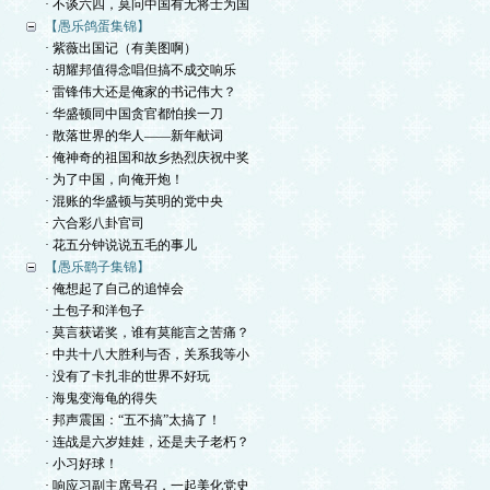
· 不谈六四，莫问中国有无将士为国
【愚乐鸽蛋集锦】
· 紫薇出国记（有美图啊）
· 胡耀邦值得念唱但搞不成交响乐
· 雷锋伟大还是俺家的书记伟大？
· 华盛顿同中国贪官都怕挨一刀
· 散落世界的华人——新年献词
· 俺神奇的祖国和故乡热烈庆祝中奖
· 为了中国，向俺开炮！
· 混账的华盛顿与英明的党中央
· 六合彩八卦官司
· 花五分钟说说五毛的事儿
【愚乐鹞子集锦】
· 俺想起了自己的追悼会
· 土包子和洋包子
· 莫言获诺奖，谁有莫能言之苦痛？
· 中共十八大胜利与否，关系我等小
· 没有了卡扎非的世界不好玩
· 海鬼变海龟的得失
· 邦声震国：“五不搞”太搞了！
· 连战是六岁娃娃，还是夫子老朽？
· 小习好球！
· 响应习副主席号召，一起美化党史