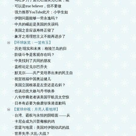
· 马杜罗刀子直扎石油美元心窝，能
· 可以是true believer，但不要做
· 强力推荐YouTube此片：小学生如
· 伊朗问题能够一劳永逸吗？
· 中共的崛起是美国的失误吗
· 美国之音应该寿终正寝了
· 象牙之塔理想主义不能再进步了
【环球纵览：一篮有玉】
· 历史/现实和未来：格陵兰岛的归
· 阶级斗争是客观存在吗？
· 中美找到了共同的朋友
· 盖棺论定戈尔巴乔夫
· 默克尔——共产党培养出来的民主自
· 祝贺祝福中国奥运健儿
· 美国立国根基是左歪还是右斜？
· 也谈总统大赦与丹书铁券
· 八旬华裔老者谈美国宇航员太空惊
· 日本有必要为偷袭珍珠港道歉吗
【寰球仰视：月亮人看地球】
· 台湾、霸权与永恒的阴暗面 ——从
· 卡尼会成为川普儆猴的鸡
· 雷霆与地震：美国对伊朗动武的战
· 世界失序-大乱-大战？