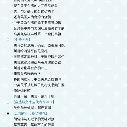
· 台湾国民党人喊“美国狼来了”
· 现在关于台湾的大问题竟然是
· 统一与分裂，能分优劣吗？
· 还有美国人为台湾白烧脑
· 中美关系台湾问题不要弯弯绕啦
· 台湾是中共与美国肚皮顶尖竹竿的
· 马英九祭祖—维系一个金门马祖
【中美关系】
· 川习会的成果：确定川剧变脸习以
· 川普给习近平的见面礼
· 波斯湾定海神针：美国夺取占领伊
· 川普就张又侠落马召开御前会议
· 川普对世界秩序的冲击
· 川普是否蜘蛛侠？
· 答国内友人：中美关系会缓和吗
· 中美关系从红脖子到村支书须知要
· 俺吃错过药
· 再说一遍：川普不是为了钱
【自选妞文牛皮代表作2011】
· 吴委员长仙逝，邦声震国
【江湖神州：胡涛温饱】
· 胡锦涛与习近平的无缝对接
· 莫言莫言，莫能言之的苦痛