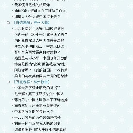
· 美国债务危机的核爆炸
· 油价250：谁赚五百二谁做二百五
· 挪威人为什么跟中国过不去？
【自选陈酿：神州大曲】
· 大阅兵快评：天安门城楼好挤啊
· 习近平的《邓小平》究竟说了啥？
· 为托克维尔进入中国而兴奋欢呼
· 薄熙来事件的看点：中共无阴谋，
· 百年辛亥两对冤家何时共和？
· 赖昌星与邓小平：中国改革开放的
· 林彪是因为“忠诚”而被毛选为“接
· 阿妞弹琴：《我的祖国》一株竹笋
· 梁山伯与祝英台同共产党的恩怨情
【万点老窖：神州惊雷】
· 中国最严厉禁止研究的“科学”
· 毛登辉：真正实话实说的中国人
· 薄与习，中国人民做出了正确选择
· 南海再论：出来混总是要还的
· 中国贪官贪图的是什么？
· 十八大释放的两个超强烈信号
· 胡德平同习近平私人晤谈记要
· 妞眼看审谷--瞪大牛眼相信是真的