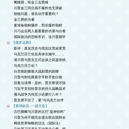
· 阉猪易，给金三去势难
· 川普金三同台戏不爆炸也无突破
· 朝核问题，谁先动手重要吗？
· 金三胖的当量
· 要准备朝鲜爆炸，而非爆炸朝鲜
· 川习会后两人最重要的功课与白卷
· 国际政治的恐怖常识，连川普都学
【俄罗这厮】
· 影评：真实历史与现实比荒诞更荒
· 乌克兰芬兰化在具体实施中。。。
· 请川普与普京正式会谈之前递张纸
· 乌克兰芬兰化？
· 白宫闹剧撕脸大战剧透的剧梗
· 川普与则伦斯基空手联手套白狼
· 回复沽渎博：是的，普京希望尽快
· 习近平支招给普京的持久战略战术
· 俄乌战争为何至少还要打八年？
· 普京撑不住了，要“与乌克兰伙伴
【寰球纵览--一揽无鱼】
· 古巴脚癣与川普的古巴"提神饮料”
· 川普为何不能完全退出联合国和全
· 网状世界蜘蛛的活法（国际法）