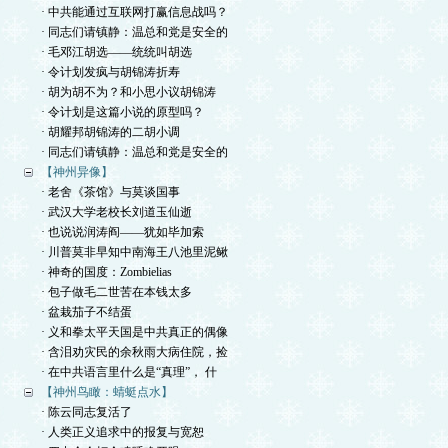
· 中共能通过互联网打赢信息战吗？
· 同志们请镇静：温总和党是安全的
· 毛邓江胡选——统统叫胡选
· 令计划发疯与胡锦涛折寿
· 胡为胡不为？和小思小议胡锦涛
· 令计划是这篇小说的原型吗？
· 胡耀邦胡锦涛的二胡小调
· 同志们请镇静：温总和党是安全的
【神州异像】
· 老舍《茶馆》与莫谈国事
· 武汉大学老校长刘道玉仙逝
· 也说说润涛阎——犹如毕加索
· 川普莫非早知中南海王八池里泥鳅
· 神奇的国度：Zombielias
· 包子做毛二世苦在本钱太多
· 盆栽茄子不结蛋
· 义和拳太平天国是中共真正的偶像
· 含泪劝灾民的余秋雨大病住院，捡
· 在中共语言里什么是“真理”， 什
【神州鸟瞰：蜻蜓点水】
· 陈云同志复活了
· 人类正义追求中的报复与宽恕