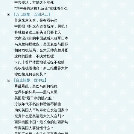
· 中共要活，方励之不能死
· “党中央再次拨乱反正”意味着什么
【万点陈酿：五洲风云】
· 普京来京阅兵，是有看头滴
· 中国报刊怀念齐奥赛斯库：哭吧！
· 将独裁者送上断头台只要七天
· 大家没想到的中国战后未驻军日本
· 乌克兰蝴蝶效应：美国衰落与国际
· 朝鲜危机结局：金大元帅完胜升帐
· 这样的国家，不疯才怪呢
· 卡扎非尊严体面地被活捉不被捕
· 维权维稳维他命：新三维世界大片
· 穆巴拉克何去何从？
【自选陈酿：西洋红】
· 暴乱暴乱，奥巴马如何维稳
· 世界杯的杯具——黑马真黑
· 美国是“最干净的脏衣服 ”
· 冷战年代不朽的和谐钢琴插曲
· 为何美国人平均寿命在发达国家中
· 究竟什么是奥运最大的兴奋剂？
· 西洋镜照中国：最长命的法西斯与
· 华裔美国人要醒悟什么？