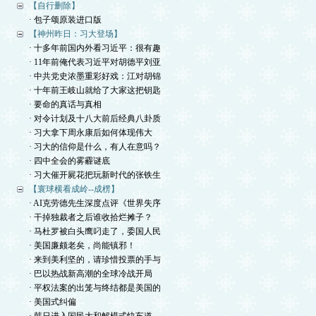
【自行删除】
· 包子颂原装进口版
【神州昨日：习大登场】
· 十多年前国内外看习近平：很有趣
· 11年前俺代表习近平对胡德平刘亚
· 中共党史浓墨重彩好戏：江对胡锦
· 十年前王岐山就给了大家这把钥匙
· 要命的真话与真相
· 对令计划及十八大前后经典八卦质
· 习大拿下周永康后如何体现伟大
· 习大的信仰是什么，有人在意吗？
· 四中全会的雾霾谜底
· 习大催开屍花把玩新时代的张铁生
【寰球横看成岭--成楞】
· AI克劳德先生深度点评《世界失序
· 干掉独裁者之后谁收拾烂摊子？
· 马杜罗被白头鹰叼走了，委国人民
· 美国廉颇老矣，尚能镇邪！
· 来到美利坚的，请珍惜投票的手与
· 巴以热战新高潮的全球冷战开局
· 平权法案的出笼与终结都是美国的
· 美国式纠偏