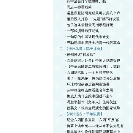
· 四中全会打个瞌睡睁开眼
· 同志—称谓残简
· 诺曼底登陆研究成果可以卖几个卢
· 落后没人打你，“先进”就不好说啦
· 包子这条最新最高指示很好玩
· 一部戏演绎透江胡戏
· 一句话的中国近现代未来史
· 巴勒斯坦血灌沃土培育一代代革命
【神州鸟瞰：鹞子抓兔】
· 神州神咒“解放后”
· 邓最厉害之处是让中国人吃饱饭也
· 【中華民國是二戰戰敗國】，惊讶
· 五四到六四：一个月时空错落
· 喝了一瓶鸿茅，俺为这位蒋公后怕
· 环球时报胡锡进被网友施暴
· 从中领馆枪击案看黑名单之黑
· 挪威人为什么跟中国过不去？
· 冯胜平新作《文革人》值得关注
· 蔡英文：很有全局观念的国家领导
【神州远古：千年以贯】
· 纪念六四旧作重发：六四“平反”的
· 俺要上访申冤——俺从来不认为毛有
· 世界最大生物俄勒冈巨型蘑菇与中