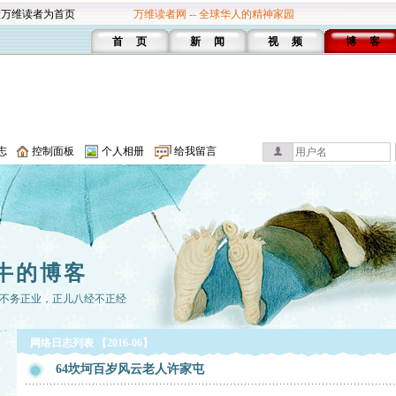
设万维读者为首页
万维读者网 -- 全球华人的精神家园
首 页
新 闻
视 频
博 客
志
控制面板
个人相册
给我留言
牛的博客
不务正业，正儿八经不正经
网络日志列表 【2016-06】
64坎坷百岁风云老人许家屯