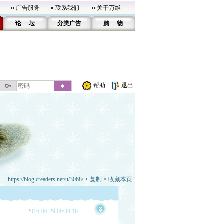
广告服务
联系我们
关于万维
论 坛
分类广告
购 物
帮助
退出
https://blog.creaders.net/u/3068/
>
复制
>
收藏本页
2016-06-29 09:34:16