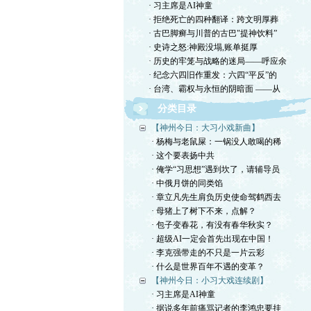
· 习主席是AI神童
· 拒绝死亡的四种翻译：跨文明厚葬
· 古巴脚癣与川普的古巴"提神饮料”
· 史诗之怒:神殿没塌,账单挺厚
· 历史的牢笼与战略的迷局——呼应余
· 纪念六四旧作重发：六四“平反”的
· 台湾、霸权与永恒的阴暗面 ——从
分类目录
【神州今日：大习小戏新曲】
· 杨梅与老鼠屎：一锅没人敢喝的稀
· 这个要表扬中共
· 俺学“习思想”遇到坎了，请辅导员
· 中俄月饼的同类馅
· 章立凡先生肩负历史使命驾鹤西去
· 母猪上了树下不来，点解？
· 包子变春花，有没有春华秋实？
· 超级AI一定会首先出现在中国！
· 李克强带走的不只是一片云彩
· 什么是世界百年不遇的变革？
【神州今日：小习大戏连续剧】
· 习主席是AI神童
· 据说多年前痛骂记者的李鸿忠要挂