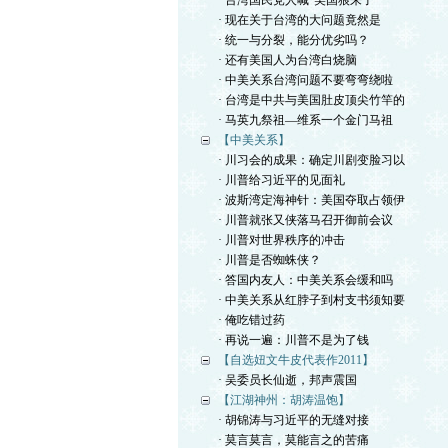
· 台湾国民党人喊“美国狼来了”
· 现在关于台湾的大问题竟然是
· 统一与分裂，能分优劣吗？
· 还有美国人为台湾白烧脑
· 中美关系台湾问题不要弯弯绕啦
· 台湾是中共与美国肚皮顶尖竹竿的
· 马英九祭祖—维系一个金门马祖
【中美关系】
· 川习会的成果：确定川剧变脸习以
· 川普给习近平的见面礼
· 波斯湾定海神针：美国夺取占领伊
· 川普就张又侠落马召开御前会议
· 川普对世界秩序的冲击
· 川普是否蜘蛛侠？
· 答国内友人：中美关系会缓和吗
· 中美关系从红脖子到村支书须知要
· 俺吃错过药
· 再说一遍：川普不是为了钱
【自选妞文牛皮代表作2011】
· 吴委员长仙逝，邦声震国
【江湖神州：胡涛温饱】
· 胡锦涛与习近平的无缝对接
· 莫言莫言，莫能言之的苦痛