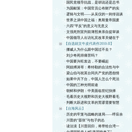
· 国民党领导抗战，是胡说还是总书
· 为国献策：中国官员公布财产的实
· 逻辑与文明——从吴仪的一则传说谈
· 世界之涡中国之福：奥斯曼帝国废
· 六四“平反”的意义与无意义
· 文强死刑宣判前薄熙来亲自提审谈
· 中国领导人出访礼宾改革关键在于
【自选妞文牛皮代表作2010-II】
· 挪威人为什么跟中国过不去？
· 刘少奇死得痛苦吗？
· 中国要兴旺发达，不要崛起
· 阿妞搏涛哥：希特勒的合法性与中
· 梁山伯与祝英台同共产党的恩怨情
· 如果中共下台，中国人怎么个死法
· 中国的三种光明前途
· 朝鲜和伊朗：中美面临世纪抉择
· 毛看历史大视野和历史大视野看毛
· 判断大跃进和文革的荒谬需要智慧
【台海风云】
· 历史的牢笼与战略的迷局——呼应余
· 川普的“嚣张”与包子的怂
· 读沽渎【川普回归，将带给台湾一