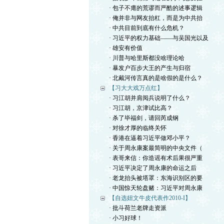
· 包子不瘪的荒谬而严酷的述事逻辑
· 俺并非与网友抬杠，而是为中共抬
· 中共目前到底有什么危机？
· 习近平的权力基础——与吴国光以及
· 雄安有价值
· 川普与哈里斯都没啥理论哈
· 暴发户百步大王的产生与归宿
· 北戴河传言真的是啥假的是什么？
【习大大戏万点红】
· 习江胡并肩阅兵说明了什么？
· 习江胡，京津试比高？
· 杀了毕福剑，请回芮成钢
· 对徐才厚的临终关怀
· 香港在逼着习近平做邓小平？
· 关于周永康案最简明的中央文件（
· 表哥来信：你造谣有术后果很严重
· 习近平决定了周永康的命运之后
· 老龙抬头被塔罩：东海识别区的要
· 中国惊天轮盘赌：习近平对周永康
【自选妞文牛皮代表作2010-I】
· 批斗荷兰老牌走资派
· 小习好球！