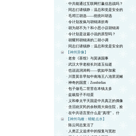
· 中共能通过互联网打赢信息战吗？
· 同志们请镇静：温总和党是安全的
· 毛邓江胡选——统统叫胡选
· 令计划发疯与胡锦涛折寿
· 胡为胡不为？和小思小议胡锦涛
· 令计划是这篇小说的原型吗？
· 胡耀邦胡锦涛的二胡小调
· 同志们请镇静：温总和党是安全的
【神州异像】
· 老舍《茶馆》与莫谈国事
· 武汉大学老校长刘道玉仙逝
· 也说说润涛阎——犹如毕加索
· 川普莫非早知中南海王八池里泥鳅
· 神奇的国度：Zombielias
· 包子做毛二世苦在本钱太多
· 盆栽茄子不结蛋
· 义和拳太平天国是中共真正的偶像
· 含泪劝灾民的余秋雨大病住院，捡
· 在中共语言里什么是“真理”， 什
【神州鸟瞰：蜻蜓点水】
· 陈云同志复活了
· 人类正义追求中的报复与宽恕