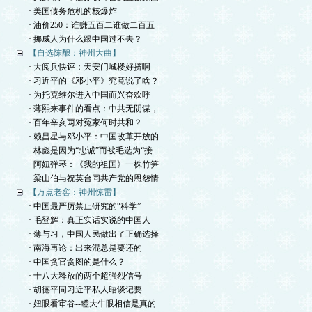
· 美国债务危机的核爆炸
· 油价250：谁赚五百二谁做二百五
· 挪威人为什么跟中国过不去？
【自选陈酿：神州大曲】
· 大阅兵快评：天安门城楼好挤啊
· 习近平的《邓小平》究竟说了啥？
· 为托克维尔进入中国而兴奋欢呼
· 薄熙来事件的看点：中共无阴谋，
· 百年辛亥两对冤家何时共和？
· 赖昌星与邓小平：中国改革开放的
· 林彪是因为“忠诚”而被毛选为“接
· 阿妞弹琴：《我的祖国》一株竹笋
· 梁山伯与祝英台同共产党的恩怨情
【万点老窖：神州惊雷】
· 中国最严厉禁止研究的“科学”
· 毛登辉：真正实话实说的中国人
· 薄与习，中国人民做出了正确选择
· 南海再论：出来混总是要还的
· 中国贪官贪图的是什么？
· 十八大释放的两个超强烈信号
· 胡德平同习近平私人晤谈记要
· 妞眼看审谷--瞪大牛眼相信是真的