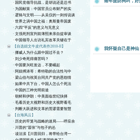
猪年提防狗叫，好
· 国民党领导抗战，是胡说还是总书
· 为国献策：中国官员公布财产的实
· 逻辑与文明——从吴仪的一则传说谈
· 世界之涡中国之福：奥斯曼帝国废
· 六四“平反”的意义与无意义
· 文强死刑宣判前薄熙来亲自提审谈
· 中国领导人出访礼宾改革关键在于
【自选妞文牛皮代表作2010-II】
我怀疑自己是神仙
· 挪威人为什么跟中国过不去？
· 刘少奇死得痛苦吗？
· 中国要兴旺发达，不要崛起
· 阿妞搏涛哥：希特勒的合法性与中
· 梁山伯与祝英台同共产党的恩怨情
· 如果中共下台，中国人怎么个死法
· 中国的三种光明前途
· 朝鲜和伊朗：中美面临世纪抉择
· 毛看历史大视野和历史大视野看毛
· 判断大跃进和文革的荒谬需要智慧
【台海风云】
· 历史的牢笼与战略的迷局——呼应余
· 川普的“嚣张”与包子的怂
· 读沽渎【川普回归，将带给台湾一