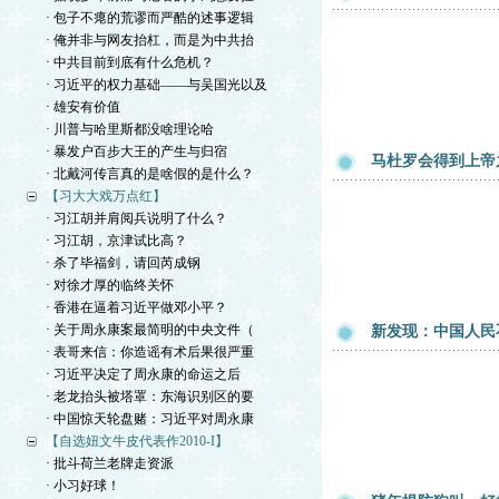
· 包子不瘪的荒谬而严酷的述事逻辑
· 俺并非与网友抬杠，而是为中共抬
· 中共目前到底有什么危机？
· 习近平的权力基础——与吴国光以及
· 雄安有价值
· 川普与哈里斯都没啥理论哈
· 暴发户百步大王的产生与归宿
马杜罗会得到上帝
· 北戴河传言真的是啥假的是什么？
【习大大戏万点红】
· 习江胡并肩阅兵说明了什么？
· 习江胡，京津试比高？
· 杀了毕福剑，请回芮成钢
· 对徐才厚的临终关怀
· 香港在逼着习近平做邓小平？
· 关于周永康案最简明的中央文件（
新发现：中国人民
· 表哥来信：你造谣有术后果很严重
· 习近平决定了周永康的命运之后
· 老龙抬头被塔罩：东海识别区的要
· 中国惊天轮盘赌：习近平对周永康
【自选妞文牛皮代表作2010-I】
· 批斗荷兰老牌走资派
· 小习好球！