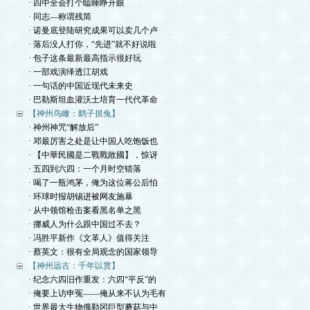
· 四中全会打个瞌睡睁开眼
· 同志—称谓残简
· 诺曼底登陆研究成果可以卖几个卢
· 落后没人打你，“先进”就不好说啦
· 包子这条最新最高指示很好玩
· 一部戏演绎透江胡戏
· 一句话的中国近现代未来史
· 巴勒斯坦血灌沃土培育一代代革命
【神州鸟瞰：鹞子抓兔】
· 神州神咒“解放后”
· 邓最厉害之处是让中国人吃饱饭也
· 【中華民國是二戰戰敗國】，惊讶
· 五四到六四：一个月时空错落
· 喝了一瓶鸿茅，俺为这位蒋公后怕
· 环球时报胡锡进被网友施暴
· 从中领馆枪击案看黑名单之黑
· 挪威人为什么跟中国过不去？
· 冯胜平新作《文革人》值得关注
· 蔡英文：很有全局观念的国家领导
【神州远古：千年以贯】
· 纪念六四旧作重发：六四“平反”的
· 俺要上访申冤——俺从来不认为毛有
· 世界最大生物俄勒冈巨型蘑菇与中