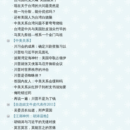
· 台湾国民党人喊“美国狼来了”
· 现在关于台湾的大问题竟然是
· 统一与分裂，能分优劣吗？
· 还有美国人为台湾白烧脑
· 中美关系台湾问题不要弯弯绕啦
· 台湾是中共与美国肚皮顶尖竹竿的
· 马英九祭祖—维系一个金门马祖
【中美关系】
· 川习会的成果：确定川剧变脸习以
· 川普给习近平的见面礼
· 波斯湾定海神针：美国夺取占领伊
· 川普就张又侠落马召开御前会议
· 川普对世界秩序的冲击
· 川普是否蜘蛛侠？
· 答国内友人：中美关系会缓和吗
· 中美关系从红脖子到村支书须知要
· 俺吃错过药
· 再说一遍：川普不是为了钱
【自选妞文牛皮代表作2011】
· 吴委员长仙逝，邦声震国
【江湖神州：胡涛温饱】
· 胡锦涛与习近平的无缝对接
· 莫言莫言，莫能言之的苦痛