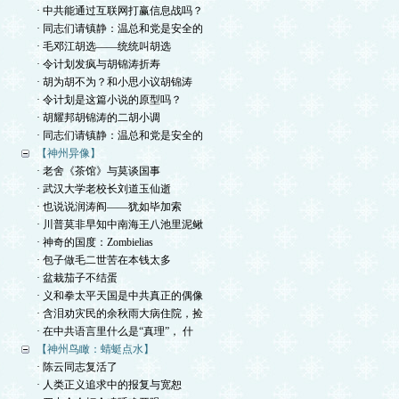
· 中共能通过互联网打赢信息战吗？
· 同志们请镇静：温总和党是安全的
· 毛邓江胡选——统统叫胡选
· 令计划发疯与胡锦涛折寿
· 胡为胡不为？和小思小议胡锦涛
· 令计划是这篇小说的原型吗？
· 胡耀邦胡锦涛的二胡小调
· 同志们请镇静：温总和党是安全的
【神州异像】
· 老舍《茶馆》与莫谈国事
· 武汉大学老校长刘道玉仙逝
· 也说说润涛阎——犹如毕加索
· 川普莫非早知中南海王八池里泥鳅
· 神奇的国度：Zombielias
· 包子做毛二世苦在本钱太多
· 盆栽茄子不结蛋
· 义和拳太平天国是中共真正的偶像
· 含泪劝灾民的余秋雨大病住院，捡
· 在中共语言里什么是“真理”， 什
【神州鸟瞰：蜻蜓点水】
· 陈云同志复活了
· 人类正义追求中的报复与宽恕