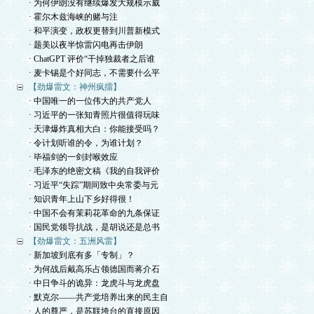
· 为何伊朗没有继续爆发大规模示威
· 霍尔木兹海峡的赌与注
· 和平演变，政权更替到川普新模式
· 题美以夜半惊雷闪电再击伊朗
· ChatGPT 评价“干掉独裁者之后谁
· 麦卡锡是个好同志，不需要什么平
【劲爆雷文：神州疯擂】
· 中国唯一的一位伟大的共产党人
· 习近平的一张知青照片很值得玩味
· 天津爆炸真相大白：你能接受吗？
· 令计划听谁的令，为谁计划？
· 毕福剑的一剑封喉效应
· 毛泽东的绝密文稿《我的自我评价
· 习近平“失踪”期间致中央常委与元
· 知识青年上山下乡好得很！
· 中国不会有茉莉花革命的九条保证
· 国民党领导抗战，是胡说还是总书
【劲爆雷文：五洲风雷】
· 新加坡到底有多「专制」？
· 为何战后戴高乐占领德国而蒋介石
· 中日争斗的诡异：龙虎斗与龙虎盘
· 默克尔——共产党培养出来的民主自
· 人的尊严，是苏联垮台的直接原因