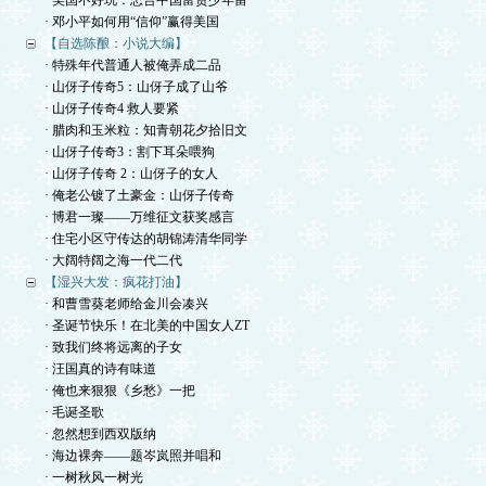
· 美国不好玩：忠告中国富贵少年留
· 邓小平如何用“信仰”赢得美国
【自选陈酿：小说大编】
· 特殊年代普通人被俺弄成二品
· 山伢子传奇5：山伢子成了山爷
· 山伢子传奇4 救人要紧
· 腊肉和玉米粒：知青朝花夕拾旧文
· 山伢子传奇3：割下耳朵喂狗
· 山伢子传奇 2：山伢子的女人
· 俺老公镀了土豪金：山伢子传奇
· 博君一璨——万维征文获奖感言
· 住宅小区守传达的胡锦涛清华同学
· 大阔特阔之海一代二代
【湿兴大发：疯花打油】
· 和曹雪葵老师给金川会凑兴
· 圣诞节快乐！在北美的中国女人ZT
· 致我们终将远离的子女
· 汪国真的诗有味道
· 俺也来狠狠《乡愁》一把
· 毛诞圣歌
· 忽然想到西双版纳
· 海边裸奔——题岑岚照并唱和
· 一树秋风一树光