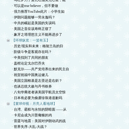
· 马杜罗刀子直扎石油美元心窝，能
· 可以是true believer，但不要做
· 强力推荐YouTube此片：小学生如
· 伊朗问题能够一劳永逸吗？
· 中共的崛起是美国的失误吗
· 美国之音应该寿终正寝了
· 象牙之塔理想主义不能再进步了
【环球纵览：一篮有玉】
· 历史/现实和未来：格陵兰岛的归
· 阶级斗争是客观存在吗？
· 中美找到了共同的朋友
· 盖棺论定戈尔巴乔夫
· 默克尔——共产党培养出来的民主自
· 祝贺祝福中国奥运健儿
· 美国立国根基是左歪还是右斜？
· 也谈总统大赦与丹书铁券
· 八旬华裔老者谈美国宇航员太空惊
· 日本有必要为偷袭珍珠港道歉吗
【寰球仰视：月亮人看地球】
· 台湾、霸权与永恒的阴暗面 ——从
· 卡尼会成为川普儆猴的鸡
· 雷霆与地震：美国对伊朗动武的战
· 世界失序-大乱-大战？