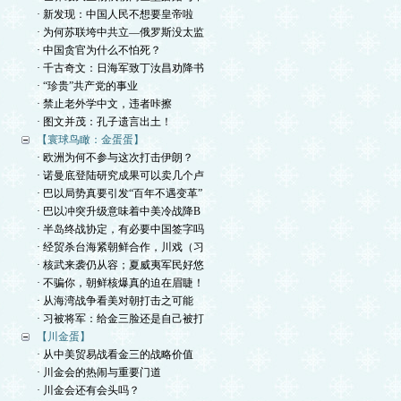
· 新发现：中国人民不想要皇帝啦
· 为何苏联垮中共立—俄罗斯没太监
· 中国贪官为什么不怕死？
· 千古奇文：日海军致丁汝昌劝降书
· “珍贵”共产党的事业
· 禁止老外学中文，违者咔擦
· 图文并茂：孔子遗言出土！
【寰球鸟瞰：金蛋蛋】
· 欧洲为何不参与这次打击伊朗？
· 诺曼底登陆研究成果可以卖几个卢
· 巴以局势真要引发“百年不遇变革”
· 巴以冲突升级意味着中美冷战降B
· 半岛终战协定，有必要中国签字吗
· 经贸杀台海紧朝鲜合作，川戏（习
· 核武来袭仍从容；夏威夷军民好悠
· 不骗你，朝鲜核爆真的迫在眉睫！
· 从海湾战争看美对朝打击之可能
· 习被将军：给金三脸还是自己被打
【川金蛋】
· 从中美贸易战看金三的战略价值
· 川金会的热闹与重要门道
· 川金会还有会头吗？