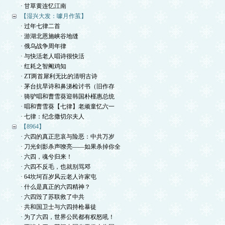
· 甘草黄连忆江南
【湿兴大发：噱月作茧】
· 过年七律二首
· 游湖北恩施峡谷地缝
· 俄乌战争周年律
· 与快活老人唱诗很快活
· 红耗之智阉鸡知
· ZT两首犀利无比的清明古诗
· 茅台抗旱诗和鼻涕检讨书（旧作存
· 骑驴唱和曹雪葵迎韩国朴槿惠总统
· 唱和曹雪葵【七律】老顽童忆六一
· 七律：纪念撒切尔夫人
【8964】
· 六四的真正悲哀与险恶：中共万岁
· 刀光剑影杀声嘹亮——如果杀掉你全
· 六四，魂兮归来！
· 六四不反毛，也就别骂邓
· 64坎坷百岁风云老人许家屯
· 什么是真正的六四精神？
· 六四毁了苏联救了中共
· 共和国卫士与六四持枪暴徒
· 为了六四，世界公民都有权怒吼！