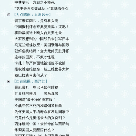
· 中共要活，方励之不能死
· “党中央再次拨乱反正”意味着什么
【万点陈酿：五洲风云】
· 普京来京阅兵，是有看头滴
· 中国报刊怀念齐奥赛斯库：哭吧！
· 将独裁者送上断头台只要七天
· 大家没想到的中国战后未驻军日本
· 乌克兰蝴蝶效应：美国衰落与国际
· 朝鲜危机结局：金大元帅完胜升帐
· 这样的国家，不疯才怪呢
· 卡扎非尊严体面地被活捉不被捕
· 维权维稳维他命：新三维世界大片
· 穆巴拉克何去何从？
【自选陈酿：西洋红】
· 暴乱暴乱，奥巴马如何维稳
· 世界杯的杯具——黑马真黑
· 美国是“最干净的脏衣服 ”
· 冷战年代不朽的和谐钢琴插曲
· 为何美国人平均寿命在发达国家中
· 究竟什么是奥运最大的兴奋剂？
· 西洋镜照中国：最长命的法西斯与
· 华裔美国人要醒悟什么？