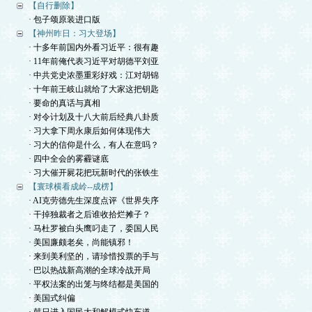
【自行删除】
· 包子颂原装进口版
【神州昨日：习大登场】
· 十多年前国内外看习近平：很有趣
· 11年前俺代表习近平对胡德平刘亚
· 中共党史浓墨重彩好戏：江对胡锦
· 十年前王岐山就给了大家这把钥匙
· 要命的真话与真相
· 对令计划及十八大前后经典八卦质
· 习大拿下周永康后如何体现伟大
· 习大的信仰是什么，有人在意吗？
· 四中全会的雾霾谜底
· 习大催开屍花把玩新时代的张铁生
【寰球横看成岭--成楞】
· AI克劳德先生深度点评《世界失序
· 干掉独裁者之后谁收拾烂摊子？
· 马杜罗被白头鹰叼走了，委国人民
· 美国廉颇老矣，尚能镇邪！
· 来到美利坚的，请珍惜投票的手与
· 巴以热战新高潮的全球冷战开局
· 平权法案的出笼与终结都是美国的
· 美国式纠偏