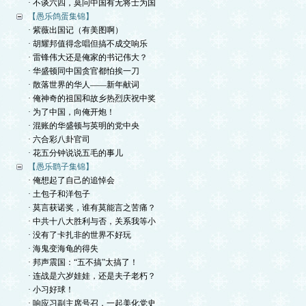
· 不谈六四，莫问中国有无将士为国
【愚乐鸽蛋集锦】
· 紫薇出国记（有美图啊）
· 胡耀邦值得念唱但搞不成交响乐
· 雷锋伟大还是俺家的书记伟大？
· 华盛顿同中国贪官都怕挨一刀
· 散落世界的华人——新年献词
· 俺神奇的祖国和故乡热烈庆祝中奖
· 为了中国，向俺开炮！
· 混账的华盛顿与英明的党中央
· 六合彩八卦官司
· 花五分钟说说五毛的事儿
【愚乐鹞子集锦】
· 俺想起了自己的追悼会
· 土包子和洋包子
· 莫言获诺奖，谁有莫能言之苦痛？
· 中共十八大胜利与否，关系我等小
· 没有了卡扎非的世界不好玩
· 海鬼变海龟的得失
· 邦声震国：“五不搞”太搞了！
· 连战是六岁娃娃，还是夫子老朽？
· 小习好球！
· 响应习副主席号召，一起美化党史