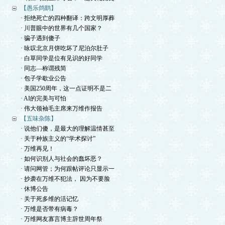
【愚乐鸽鹞】
· 拒绝死亡的四种翻译：跨文明厚葬
· 川普眼中的世界有几个国家？
· 骗子遇到傻子
· 咏叹北京月饼吃坏了尼泊尔肚子
· 白草同学是位有见识的好同学
· 同志—称谓残简
· 包子学歇业公告
· 美国250周年，这一点证明不是二
· AI的完美与可怕
· 伟大领袖毛主席来万维作报告
【五味杂陈】
· 说他们傻，是最大的理解温情甚至
· 关于种族主义的“学术探讨”
· 万维再见！
· 如何识别人与社会的蠢坏恶？
· 请问网管；为何跟帖评论只显示一
· 抄袭在万维不犯法， 因为不要脸
· 休博公告
· 关于死多维的活记忆
· 万维是否带有病毒？
· 万维网友寡言博主辞世周年祭