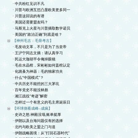
· 中共粉红见识不凡
· 川普与欧洲互怼凸显欧美更多同一
· 川普这回说的有谱
· 美国还需要盟友吗？
· 马斯克上火星与川普摘取数学诺贝
· 美国的“政治正确”到底是啥？
【神州毛古：毛骨考古】
· 毛发动文革，不只是为了当皇帝
· 王沪宁同志文摘：请认真学习
· 民运大珈胡平令俺掉眼镜
· 毛在水晶棺，宋彬彬如何盖棺认定
· 化跳蚤为神器：毛的独家功夫
· 什么“中国模式”？
· 中共历史不能挖的三大茅坑
· 百年党史不能没林彪
· 湘江战役“奇迹”解密
· 怎样过一个有意义的毛主席诞辰日
【环球側看成峰--成疯】
· 史诗之怒:神殿没塌,账单挺厚
· 伊朗以及台海问题仅有的选择
· 北约与欧美之盟之门与道
· 伊朗战略困境：从"打回石器时代"