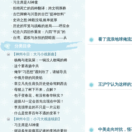
· 习主席是AI神童
· 拒绝死亡的四种翻译：跨文明厚葬
· 古巴脚癣与川普的古巴"提神饮料”
· 史诗之怒:神殿没塌,账单挺厚
· 历史的牢笼与战略的迷局——呼应余
· 纪念六四旧作重发：六四“平反”的
· 台湾、霸权与永恒的阴暗面 ——从
看了流浪地球俺流
分类目录
【神州今日：大习小戏新曲】
· 杨梅与老鼠屎：一锅没人敢喝的稀
· 这个要表扬中共
· 俺学“习思想”遇到坎了，请辅导员
· 中俄月饼的同类馅
· 章立凡先生肩负历史使命驾鹤西去
王沪宁认为这样的
· 母猪上了树下不来，点解？
· 包子变春花，有没有春华秋实？
· 超级AI一定会首先出现在中国！
· 李克强带走的不只是一片云彩
· 什么是世界百年不遇的变革？
【神州今日：小习大戏连续剧】
· 习主席是AI神童
中美走向对抗，怪
· 据说多年前痛骂记者的李鸿忠要挂