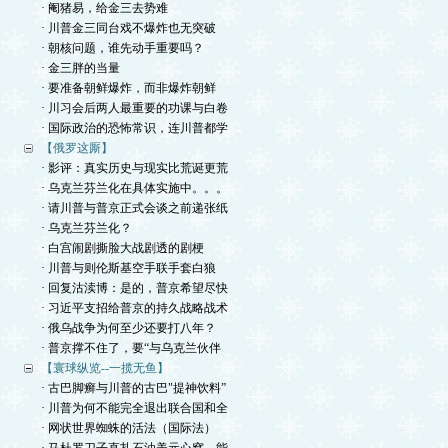
· 阉猪易，给金三去势难
· 川普金三同台戏不爆炸也无突破
· 朝核问题，谁先动手重要吗？
· 金三胖的当量
· 要准备朝鲜爆炸，而非爆炸朝鲜
· 川习会后两人最重要的功课与白卷
· 国际政治的恐怖常识，连川普都学
【俄罗这厮】
· 影评：真实历史与现实比荒诞更荒
· 乌克兰芬兰化在具体实施中。。。
· 请川普与普京正式会谈之前递张纸
· 乌克兰芬兰化？
· 白宫闹剧撕脸大战剧透的剧梗
· 川普与则伦斯基空手联手套白狼
· 回复沽渎博：是的，普京希望尽快
· 习近平支招给普京的持久战略战术
· 俄乌战争为何至少还要打八年？
· 普京撑不住了，要“与乌克兰伙伴
【寰球纵览--一揽无鱼】
· 古巴脚癣与川普的古巴"提神饮料”
· 川普为何不能完全退出联合国和全
· 网状世界蜘蛛的活法（国际法）