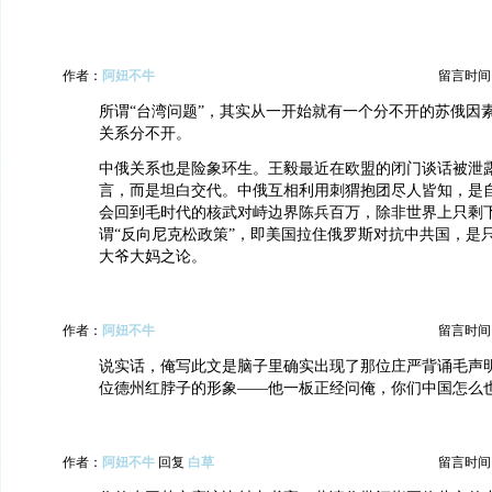
作者：
阿妞不牛
留言时间：20
所谓“台湾问题”，其实从一开始就有一个分不开的苏俄因
关系分不开。
中俄关系也是险象环生。王毅最近在欧盟的闭门谈话被泄
言，而是坦白交代。中俄互相利用刺猬抱团尽人皆知，是
会回到毛时代的核武对峙边界陈兵百万，除非世界上只剩
谓“反向尼克松政策”，即美国拉住俄罗斯对抗中共国，是
大爷大妈之论。
作者：
阿妞不牛
留言时间：20
说实话，俺写此文是脑子里确实出现了那位庄严背诵毛声
位德州红脖子的形象——他一板正经问俺，你们中国怎么
作者：
阿妞不牛
回复
白草
留言时间：20