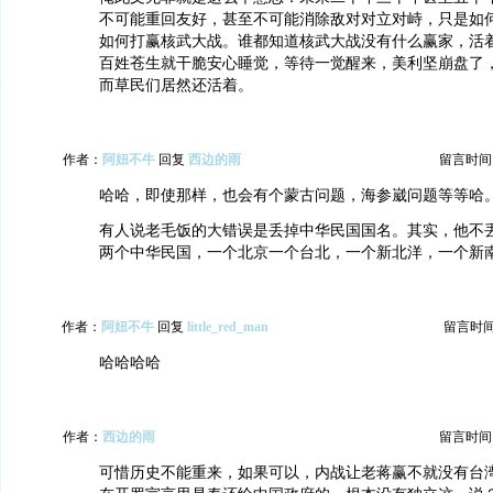
不可能重回友好，甚至不可能消除敌对对立对峙，只是如
如何打赢核武大战。谁都知道核武大战没有什么赢家，活
百姓苍生就干脆安心睡觉，等待一觉醒来，美利坚崩盘了
而草民们居然还活着。
作者：
阿妞不牛
回复
西边的雨
留言时间：20
哈哈，即使那样，也会有个蒙古问题，海参崴问题等等哈
有人说老毛饭的大错误是丢掉中华民国国名。其实，他不
两个中华民国，一个北京一个台北，一个新北洋，一个新
作者：
阿妞不牛
回复
little_red_man
留言时间：2
哈哈哈哈
作者：
西边的雨
留言时间：20
可惜历史不能重来，如果可以，内战让老蒋赢不就没有台