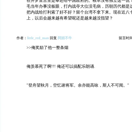
在开罗宣言里是奉还给中国政府的。根本没有独立这一说
毛当年办事没板眼，打内战夺大位没毛病，历朝历代都是
把内战给打利索了好不好？留个台湾不拿下来。现在近八
上，以后会越来越有希望呢还是越来越没指望？
作者：
little_red_man
回复
阿妞不牛
留言时间：2
>>俺奖励了他一整条烟
俺羡慕死了啊!!! 俺还可以搞配乐朗诵.
"登舟望秋月，空忆谢将军。余亦能高咏，斯人不可闻。"