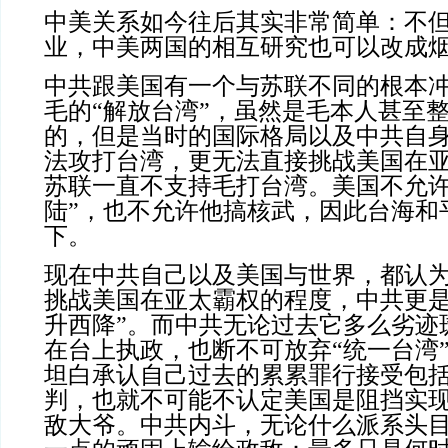
中美关系如今往后其实非常简单：不
业，中美两国的相互研究也可以改成
中共跟美国有一个与苏联不同的根本
毛的“解放台湾”，虽然是毛本人甚至
的，但是当时的国际格局以及中共自
法攻打台湾，更无法直接挑战美国在
苏联一直不支持毛打台湾。美国不允许
陆”，也不允许他搞核武，因此台海和
下。
现在中共自己以及美国与世界，都认
挑战美国在亚太霸权的程度，中共更是
升西降”。而中共
无论过去它多么劣迹
在台上执政，也断不可放弃“统一台湾
坦白承认自己过去的累累罪行接受包
判，也就不可能不认定美国是阻挡实现
敌大爷。中共内斗，无论什么派系头