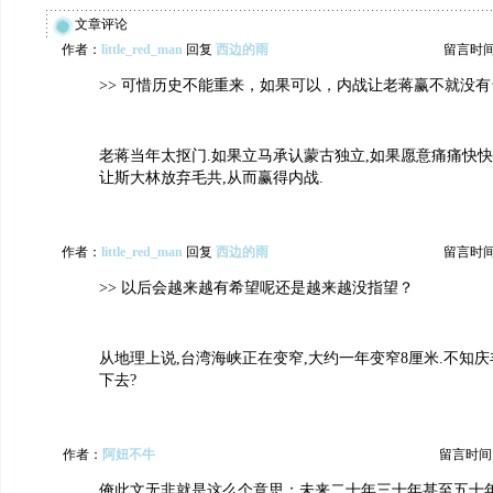
文章评论
作者：
little_red_man
回复
西边的雨
留言时间：2
>> 可惜历史不能重来，如果可以，内战让老蒋赢不就没
老蒋当年太抠门.如果立马承认蒙古独立,如果愿意痛痛快快
让斯大林放弃毛共,从而赢得内战.
作者：
little_red_man
回复
西边的雨
留言时间：2
>> 以后会越来越有希望呢还是越来越没指望？
从地理上说,台湾海峡正在变窄,大约一年变窄8厘米.不知
下去?
作者：
阿妞不牛
留言时间：20
俺此文无非就是这么个意思：未来二十年三十年甚至五十