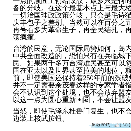
一点的顽固上输给政敌：最多只是何
备的分歧。在这个最基本点上与最大
一切治国理政政策分歧，只会是毛诗
庆丰包子之差别。当然可以在百分之
再号召多为革命生子，再全民结扎，
荡疯癫。
台湾的民意，无论国际局势如何，岛
中共全面改造的，恐怕只有在兵临城
民。如果两千多万台湾难民甚至可以
国在亚太以及世界甚至拉美的地位，
前，即使美国还保持着250年前的残
并不一定需要余茂春这样的专家学者
会不认识到这个处境，也不会放弃盟
以这一点为圆心重新画圈，不会让盟
当然，即使毛泽东杜鲁门复生，也不
边装上核武按钮。
浏览(19917)
(134)