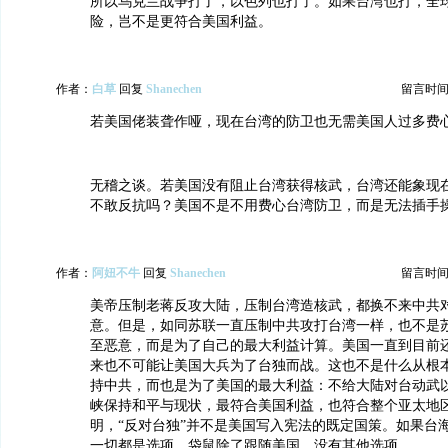
所以乌克兰战争打了，以色列也打了。如果台湾也打，全
险，岂不是更符合美国利益。
作者：
白草
回复
Shanechen
留言时间：20
若美国佬装聋作哑，现在台湾的防卫也无需美国人过多费
无稽之谈。若美国没有阻止台湾获得核武，台湾还能象现
不敢反抗吗？美国不是不用费心台湾防卫，而是无法插手
作者：
阿妞不牛
回复
Shanechen
留言时间：20
美帝压制老蒋反攻大陆，压制台湾造核武，都换不来中共
意。但是，如同苏联一直压制中共攻打台湾一样，也不是
至恶意，而是为了自己的最大利益计算。美国一直到目前
来也不可能让美国大兵为了台独而战。这也不是什么从根
持中共，而也是为了美国的最大利益：不给大陆对台动武
峡保持和平与现状，最符合美国利益，也符合整个亚太地
明，“反对台独”并不是美国写入宪法的既定国策。如果台
一切都是选项。袋鼠除了跟随美国，没有其他选项。