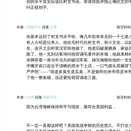
你的水平其实应该比村支书高。恭请你批评指正俺此文的
纠正错别字。
作者：
阿妞不牛
回复
白草
留言时间：20
你基本达到了村支书水平哈。俺几年前有幸见到一个七老
有人介绍是位奇人。他在毛时代任村支书，初小文化，以
名。改开之后村里没官给他做了。他老旧破屋栖身，家徒
跑了。他一见到访客询问他背诵毛著作的本领，他就来精
赤脚穿着一身当年当兵的破旧军装，抽完俺敬给他的一支
半嘴牙齿口齿近乎清晰的用乡下土话，一口气摇头晃脑背下了
严声明”——“得道多臭失道瓜臭，不是银民怕米帝而是米
了他一整条烟，说还要给我背诵老三篇。
作者：
白草
回复
阿妞不牛
留言时间：20
因为台湾海峡保持和平与现状，最符合美国利益，
不一定一直都这样吧？美国发战争财的历史悠久。不打仗