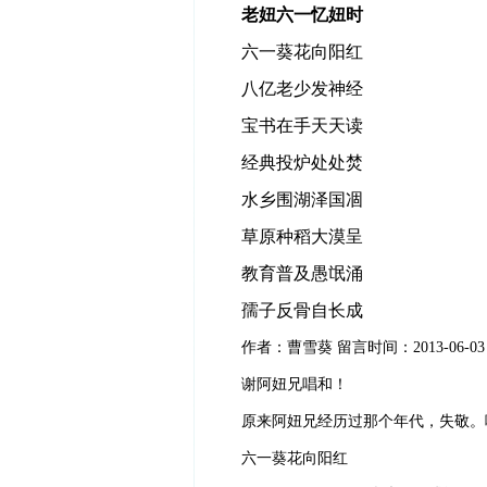
老妞六一忆妞时
六一葵花向阳红
八亿老少发神经
宝书在手天天读
经典投炉处处焚
水乡围湖泽国凅
草原种稻大漠呈
教育普及愚氓涌
孺子反骨自长成
作者：曹雪葵
留言时间：
2013-06-03
谢阿妞兄唱和！
原来阿妞兄经历过那个年代，失敬。
六一葵花向阳红