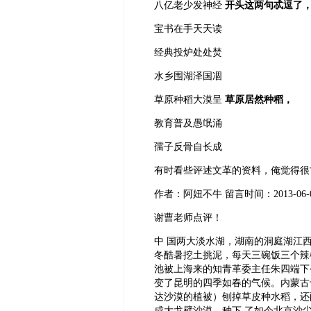
八亿老少发神经
开头这两句忒逗了
宝书在手天天读
经典投炉处处焚
水乡围湖泽国凅
草原种稻大漠呈
草原居然种稻，
教育普及愚氓涌
孺子反骨自长成
有时看些评述文革的资料，俺觉得很
作者：阿妞不牛
留言时间：
2013-06-
谢曹老师点评！
中
国两大淡水湖，湖南的洞庭湖江
冬酷暑挖土挑泥，每天三碗饭三个辣
池被上海来的知青革委主任朱四端下
变了昆明的四季如春的气候。内蒙古
达沙漠的植被）刨掉草皮种水稻，还
成大戈壁沙漠，种下
了如今北京沙