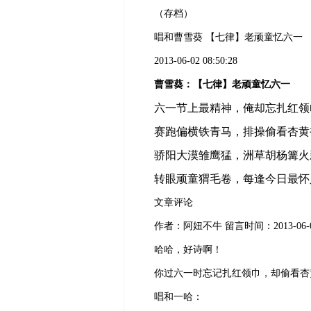
（存档）
唱和曹雪葵
【七律】老顽童忆六一
2013-06-02 08:50:28
曹雪葵：【七律】老顽童忆六一
六一节上最精神，俺却忘扎红领
赛跑偏横铁青马，排操偷看杏黄
骄阳大漠雏鹰猛，洲草胡杨篝火
转眼顽童猬毛卷，每逢今日最怀
文章评论
作者：阿妞不牛
留言时间：
2013-06-
哈哈，好诗啊！
你过六一时忘记扎红领巾，却偷看杏
唱和一哈：