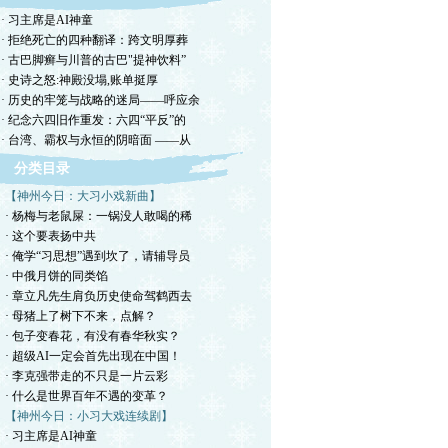
· 习主席是AI神童
· 拒绝死亡的四种翻译：跨文明厚葬
· 古巴脚癣与川普的古巴"提神饮料”
· 史诗之怒:神殿没塌,账单挺厚
· 历史的牢笼与战略的迷局——呼应余
· 纪念六四旧作重发：六四“平反”的
· 台湾、霸权与永恒的阴暗面 ——从
分类目录
【神州今日：大习小戏新曲】
· 杨梅与老鼠屎：一锅没人敢喝的稀
· 这个要表扬中共
· 俺学“习思想”遇到坎了，请辅导员
· 中俄月饼的同类馅
· 章立凡先生肩负历史使命驾鹤西去
· 母猪上了树下不来，点解？
· 包子变春花，有没有春华秋实？
· 超级AI一定会首先出现在中国！
· 李克强带走的不只是一片云彩
· 什么是世界百年不遇的变革？
【神州今日：小习大戏连续剧】
· 习主席是AI神童