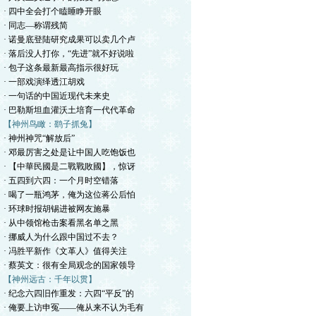
· 四中全会打个瞌睡睁开眼
· 同志—称谓残简
· 诺曼底登陆研究成果可以卖几个卢
· 落后没人打你，“先进”就不好说啦
· 包子这条最新最高指示很好玩
· 一部戏演绎透江胡戏
· 一句话的中国近现代未来史
· 巴勒斯坦血灌沃土培育一代代革命
【神州鸟瞰：鹞子抓兔】
· 神州神咒“解放后”
· 邓最厉害之处是让中国人吃饱饭也
· 【中華民國是二戰戰敗國】，惊讶
· 五四到六四：一个月时空错落
· 喝了一瓶鸿茅，俺为这位蒋公后怕
· 环球时报胡锡进被网友施暴
· 从中领馆枪击案看黑名单之黑
· 挪威人为什么跟中国过不去？
· 冯胜平新作《文革人》值得关注
· 蔡英文：很有全局观念的国家领导
【神州远古：千年以贯】
· 纪念六四旧作重发：六四“平反”的
· 俺要上访申冤——俺从来不认为毛有