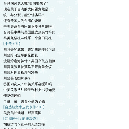
· 台湾国民党人喊“美国狼来了”
· 现在关于台湾的大问题竟然是
· 统一与分裂，能分优劣吗？
· 还有美国人为台湾白烧脑
· 中美关系台湾问题不要弯弯绕啦
· 台湾是中共与美国肚皮顶尖竹竿的
· 马英九祭祖—维系一个金门马祖
【中美关系】
· 川习会的成果：确定川剧变脸习以
· 川普给习近平的见面礼
· 波斯湾定海神针：美国夺取占领伊
· 川普就张又侠落马召开御前会议
· 川普对世界秩序的冲击
· 川普是否蜘蛛侠？
· 答国内友人：中美关系会缓和吗
· 中美关系从红脖子到村支书须知要
· 俺吃错过药
· 再说一遍：川普不是为了钱
【自选妞文牛皮代表作2011】
· 吴委员长仙逝，邦声震国
【江湖神州：胡涛温饱】
· 胡锦涛与习近平的无缝对接