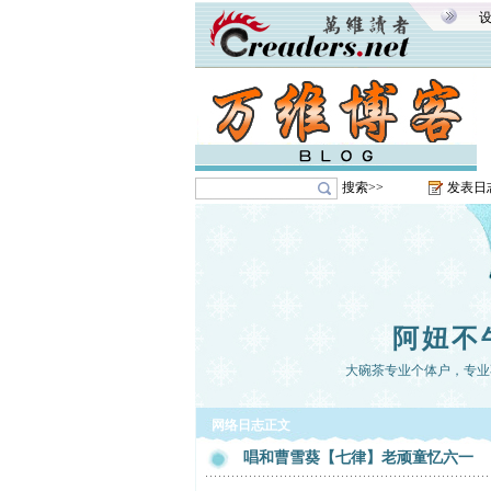
搜索>>
发表日
阿妞不
大碗茶专业个体户，专业
网络日志正文
唱和曹雪葵【七律】老顽童忆六一