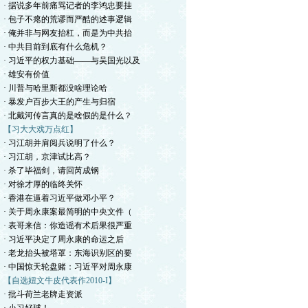
· 据说多年前痛骂记者的李鸿忠要挂
· 包子不瘪的荒谬而严酷的述事逻辑
· 俺并非与网友抬杠，而是为中共抬
· 中共目前到底有什么危机？
· 习近平的权力基础——与吴国光以及
· 雄安有价值
· 川普与哈里斯都没啥理论哈
· 暴发户百步大王的产生与归宿
· 北戴河传言真的是啥假的是什么？
【习大大戏万点红】
· 习江胡并肩阅兵说明了什么？
· 习江胡，京津试比高？
· 杀了毕福剑，请回芮成钢
· 对徐才厚的临终关怀
· 香港在逼着习近平做邓小平？
· 关于周永康案最简明的中央文件（
· 表哥来信：你造谣有术后果很严重
· 习近平决定了周永康的命运之后
· 老龙抬头被塔罩：东海识别区的要
· 中国惊天轮盘赌：习近平对周永康
【自选妞文牛皮代表作2010-I】
· 批斗荷兰老牌走资派