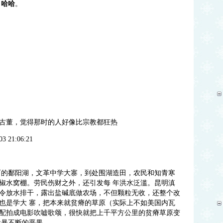
，哈哈
。
古董，觉得那时的人好像比宗教都狂热
03 21:06:21
西的鄱阳湖，文革中学大寨，到处围湖造田，农民和知青寒
椒水窝棚。劳民伤财之外，还引发每
年洪水泛滥。昆明滇
令放水排干，露出盐碱底做农场，不但颗粒无收，还整个改
也是学大
寨，把本来就贫瘠的草原（实际上不如美国内瓦
配拍成电影吹嘘歌颂，很快就把上千平方公里的贫瘠草原变
尘暴不断的恶果。