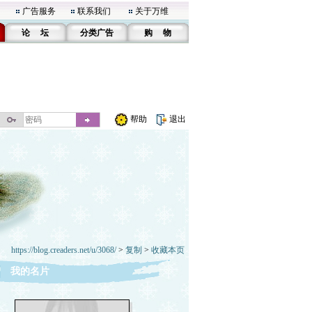
广告服务
联系我们
关于万维
论 坛
分类广告
购 物
帮助
退出
https://blog.creaders.net/u/3068/
>
复制
>
收藏本页
我的名片