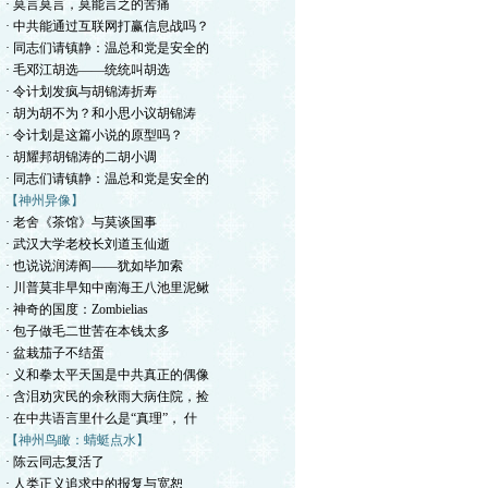
· 莫言莫言，莫能言之的苦痛
· 中共能通过互联网打赢信息战吗？
· 同志们请镇静：温总和党是安全的
· 毛邓江胡选——统统叫胡选
· 令计划发疯与胡锦涛折寿
· 胡为胡不为？和小思小议胡锦涛
· 令计划是这篇小说的原型吗？
· 胡耀邦胡锦涛的二胡小调
· 同志们请镇静：温总和党是安全的
【神州异像】
· 老舍《茶馆》与莫谈国事
· 武汉大学老校长刘道玉仙逝
· 也说说润涛阎——犹如毕加索
· 川普莫非早知中南海王八池里泥鳅
· 神奇的国度：Zombielias
· 包子做毛二世苦在本钱太多
· 盆栽茄子不结蛋
· 义和拳太平天国是中共真正的偶像
· 含泪劝灾民的余秋雨大病住院，捡
· 在中共语言里什么是“真理”， 什
【神州鸟瞰：蜻蜓点水】
· 陈云同志复活了
· 人类正义追求中的报复与宽恕