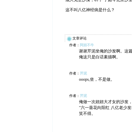
这不叫八亿神经病是什么？
文章评论
作者：
阿妞不牛
谢谢芹泥坐俺的沙发啊。这
俺这只是白话素描啊。
作者：
芹泥
ooops,坐，不是做。
作者：
芹泥
俺做一次妞妞大才女的沙发
“六一葵花向阳红 八亿老少
笑不得。