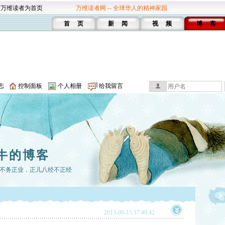
设万维读者为首页
万维读者网 -- 全球华人的精神家园
首 页
新 闻
视 频
博 客
志
控制面板
个人相册
给我留言
牛的博客
不务正业，正儿八经不正经
2013-06-15 17:49:42