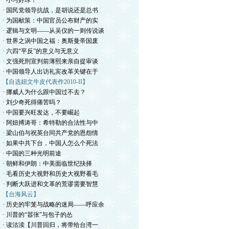
· 小习好球！
· 国民党领导抗战，是胡说还是总书
· 为国献策：中国官员公布财产的实
· 逻辑与文明——从吴仪的一则传说谈
· 世界之涡中国之福：奥斯曼帝国废
· 六四“平反”的意义与无意义
· 文强死刑宣判前薄熙来亲自提审谈
· 中国领导人出访礼宾改革关键在于
【自选妞文牛皮代表作2010-II】
· 挪威人为什么跟中国过不去？
· 刘少奇死得痛苦吗？
· 中国要兴旺发达，不要崛起
· 阿妞搏涛哥：希特勒的合法性与中
· 梁山伯与祝英台同共产党的恩怨情
· 如果中共下台，中国人怎么个死法
· 中国的三种光明前途
· 朝鲜和伊朗：中美面临世纪抉择
· 毛看历史大视野和历史大视野看毛
· 判断大跃进和文革的荒谬需要智慧
【台海风云】
· 历史的牢笼与战略的迷局——呼应余
· 川普的“嚣张”与包子的怂
· 读沽渎【川普回归，将带给台湾一