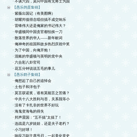
· 不谈六四，莫问中国有无将士为国
【愚乐鸽蛋集锦】
· 紫薇出国记（有美图啊）
· 胡耀邦值得念唱但搞不成交响乐
· 雷锋伟大还是俺家的书记伟大？
· 华盛顿同中国贪官都怕挨一刀
· 散落世界的华人——新年献词
· 俺神奇的祖国和故乡热烈庆祝中奖
· 为了中国，向俺开炮！
· 混账的华盛顿与英明的党中央
· 六合彩八卦官司
· 花五分钟说说五毛的事儿
【愚乐鹞子集锦】
· 俺想起了自己的追悼会
· 土包子和洋包子
· 莫言获诺奖，谁有莫能言之苦痛？
· 中共十八大胜利与否，关系我等小
· 没有了卡扎非的世界不好玩
· 海鬼变海龟的得失
· 邦声震国：“五不搞”太搞了！
· 连战是六岁娃娃，还是夫子老朽？
· 小习好球！
· 响应习副主席号召，一起美化党史