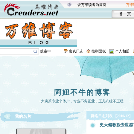
设万维读者为首页
万维
首 页
搜索>>
发表日志
控制面板
个人相册
阿妞不牛的博客
大碗茶专业个体户，专业不务正业，正儿八经不正经
网络日志列表 【2010-12】
我的名片
史天健教授去世感