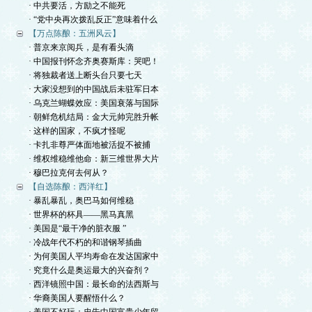
· 中共要活，方励之不能死
· “党中央再次拨乱反正”意味着什么
【万点陈酿：五洲风云】
· 普京来京阅兵，是有看头滴
· 中国报刊怀念齐奥赛斯库：哭吧！
· 将独裁者送上断头台只要七天
· 大家没想到的中国战后未驻军日本
· 乌克兰蝴蝶效应：美国衰落与国际
· 朝鲜危机结局：金大元帅完胜升帐
· 这样的国家，不疯才怪呢
· 卡扎非尊严体面地被活捉不被捕
· 维权维稳维他命：新三维世界大片
· 穆巴拉克何去何从？
【自选陈酿：西洋红】
· 暴乱暴乱，奥巴马如何维稳
· 世界杯的杯具——黑马真黑
· 美国是“最干净的脏衣服 ”
· 冷战年代不朽的和谐钢琴插曲
· 为何美国人平均寿命在发达国家中
· 究竟什么是奥运最大的兴奋剂？
· 西洋镜照中国：最长命的法西斯与
· 华裔美国人要醒悟什么？