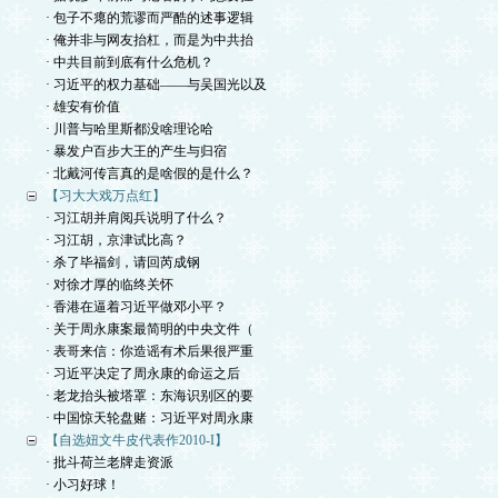
· 包子不瘪的荒谬而严酷的述事逻辑
· 俺并非与网友抬杠，而是为中共抬
· 中共目前到底有什么危机？
· 习近平的权力基础——与吴国光以及
· 雄安有价值
· 川普与哈里斯都没啥理论哈
· 暴发户百步大王的产生与归宿
· 北戴河传言真的是啥假的是什么？
【习大大戏万点红】
· 习江胡并肩阅兵说明了什么？
· 习江胡，京津试比高？
· 杀了毕福剑，请回芮成钢
· 对徐才厚的临终关怀
· 香港在逼着习近平做邓小平？
· 关于周永康案最简明的中央文件（
· 表哥来信：你造谣有术后果很严重
· 习近平决定了周永康的命运之后
· 老龙抬头被塔罩：东海识别区的要
· 中国惊天轮盘赌：习近平对周永康
【自选妞文牛皮代表作2010-I】
· 批斗荷兰老牌走资派
· 小习好球！