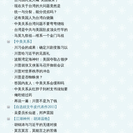
· 台湾国民党人喊“美国狼来了”
· 现在关于台湾的大问题竟然是
· 统一与分裂，能分优劣吗？
· 还有美国人为台湾白烧脑
· 中美关系台湾问题不要弯弯绕啦
· 台湾是中共与美国肚皮顶尖竹竿的
· 马英九祭祖—维系一个金门马祖
【中美关系】
· 川习会的成果：确定川剧变脸习以
· 川普给习近平的见面礼
· 波斯湾定海神针：美国夺取占领伊
· 川普就张又侠落马召开御前会议
· 川普对世界秩序的冲击
· 川普是否蜘蛛侠？
· 答国内友人：中美关系会缓和吗
· 中美关系从红脖子到村支书须知要
· 俺吃错过药
· 再说一遍：川普不是为了钱
【自选妞文牛皮代表作2011】
· 吴委员长仙逝，邦声震国
【江湖神州：胡涛温饱】
· 胡锦涛与习近平的无缝对接
· 莫言莫言，莫能言之的苦痛