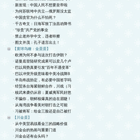
· 新发现：中国人民不想要皇帝啦
· 为何苏联垮中共立—俄罗斯没太监
· 中国贪官为什么不怕死？
· 千古奇文：日海军致丁汝昌劝降书
· “珍贵”共产党的事业
· 禁止老外学中文，违者咔擦
· 图文并茂：孔子遗言出土！
【寰球鸟瞰：金蛋蛋】
· 欧洲为何不参与这次打击伊朗？
· 诺曼底登陆研究成果可以卖几个卢
· 巴以局势真要引发“百年不遇变革”
· 巴以冲突升级意味着中美冷战降B
· 半岛终战协定，有必要中国签字吗
· 经贸杀台海紧朝鲜合作，川戏（习
· 核武来袭仍从容；夏威夷军民好悠
· 不骗你，朝鲜核爆真的迫在眉睫！
· 从海湾战争看美对朝打击之可能
· 习被将军：给金三脸还是自己被打
【川金蛋】
· 从中美贸易战看金三的战略价值
· 川金会的热闹与重要门道
· 川金会还有会头吗？