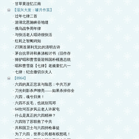
· 甘草黄连忆江南
【湿兴大发：噱月作茧】
· 过年七律二首
· 游湖北恩施峡谷地缝
· 俄乌战争周年律
· 与快活老人唱诗很快活
· 红耗之智阉鸡知
· ZT两首犀利无比的清明古诗
· 茅台抗旱诗和鼻涕检讨书（旧作存
· 骑驴唱和曹雪葵迎韩国朴槿惠总统
· 唱和曹雪葵【七律】老顽童忆六一
· 七律：纪念撒切尔夫人
【8964】
· 六四的真正悲哀与险恶：中共万岁
· 刀光剑影杀声嘹亮——如果杀掉你全
· 六四，魂兮归来！
· 六四不反毛，也就别骂邓
· 64坎坷百岁风云老人许家屯
· 什么是真正的六四精神？
· 六四毁了苏联救了中共
· 共和国卫士与六四持枪暴徒
· 为了六四，世界公民都有权怒吼！