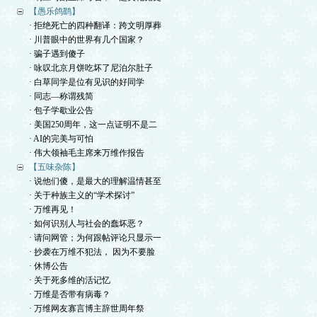
【愚乐鸽鹞】
· 拒绝死亡的四种翻译：跨文明厚葬
· 川普眼中的世界有几个国家？
· 骗子遇到傻子
· 咏叹北京月饼吃坏了尼泊尔肚子
· 白草同学是位有见识的好同学
· 同志—称谓残简
· 包子学歇业公告
· 美国250周年，这一点证明不是二
· AI的完美与可怕
· 伟大领袖毛主席来万维作报告
【五味杂陈】
· 说他们傻，是最大的理解温情甚至
· 关于种族主义的“学术探讨”
· 万维再见！
· 如何识别人与社会的蠢坏恶？
· 请问网管；为何跟帖评论只显示一
· 抄袭在万维不犯法， 因为不要脸
· 休博公告
· 关于死多维的活记忆
· 万维是否带有病毒？
· 万维网友寡言博主辞世周年祭