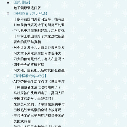
【自行删除】
· 包子颂原装进口版
【神州昨日：习大登场】
· 十多年前国内外看习近平：很有趣
· 11年前俺代表习近平对胡德平刘亚
· 中共党史浓墨重彩好戏：江对胡锦
· 十年前王岐山就给了大家这把钥匙
· 要命的真话与真相
· 对令计划及十八大前后经典八卦质
· 习大拿下周永康后如何体现伟大
· 习大的信仰是什么，有人在意吗？
· 四中全会的雾霾谜底
· 习大催开屍花把玩新时代的张铁生
【寰球横看成岭--成楞】
· AI克劳德先生深度点评《世界失序
· 干掉独裁者之后谁收拾烂摊子？
· 马杜罗被白头鹰叼走了，委国人民
· 美国廉颇老矣，尚能镇邪！
· 来到美利坚的，请珍惜投票的手与
· 巴以热战新高潮的全球冷战开局
· 平权法案的出笼与终结都是美国的
· 美国式纠偏