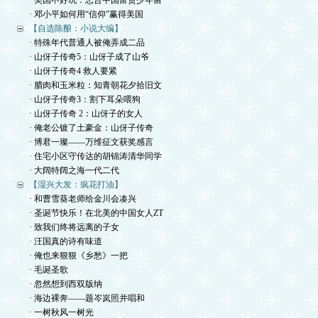
· 美国不好玩：忠告中国富贵少年留
· 邓小平如何用“信仰”赢得美国
【自选陈酿：小说大编】
· 特殊年代普通人被俺弄成二品
· 山伢子传奇5：山伢子成了山爷
· 山伢子传奇4 救人要紧
· 腊肉和玉米粒：知青朝花夕拾旧文
· 山伢子传奇3：割下耳朵喂狗
· 山伢子传奇 2：山伢子的女人
· 俺老公镀了土豪金：山伢子传奇
· 博君一璨——万维征文获奖感言
· 住宅小区守传达的胡锦涛清华同学
· 大阔特阔之海一代二代
【湿兴大发：疯花打油】
· 和曹雪葵老师给金川会凑兴
· 圣诞节快乐！在北美的中国女人ZT
· 致我们终将远离的子女
· 汪国真的诗有味道
· 俺也来狠狠《乡愁》一把
· 毛诞圣歌
· 忽然想到西双版纳
· 海边裸奔——题岑岚照并唱和
· 一树秋风一树光