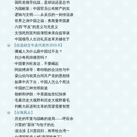
· 国民党领导抗战，是胡说还是总书
· 为国献策：中国官员公布财产的实
· 逻辑与文明——从吴仪的一则传说谈
· 世界之涡中国之福：奥斯曼帝国废
· 六四“平反”的意义与无意义
· 文强死刑宣判前薄熙来亲自提审谈
· 中国领导人出访礼宾改革关键在于
【自选妞文牛皮代表作2010-II】
· 挪威人为什么跟中国过不去？
· 刘少奇死得痛苦吗？
· 中国要兴旺发达，不要崛起
· 阿妞搏涛哥：希特勒的合法性与中
· 梁山伯与祝英台同共产党的恩怨情
· 如果中共下台，中国人怎么个死法
· 中国的三种光明前途
· 朝鲜和伊朗：中美面临世纪抉择
· 毛看历史大视野和历史大视野看毛
· 判断大跃进和文革的荒谬需要智慧
【台海风云】
· 历史的牢笼与战略的迷局——呼应余
· 川普的“嚣张”与包子的怂
· 读沽渎【川普回归，将带给台湾一