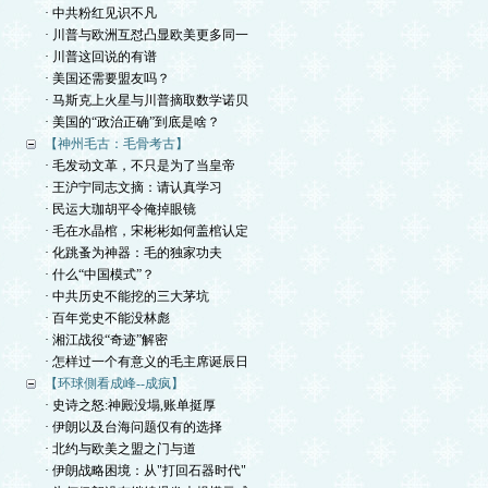
· 中共粉红见识不凡
· 川普与欧洲互怼凸显欧美更多同一
· 川普这回说的有谱
· 美国还需要盟友吗？
· 马斯克上火星与川普摘取数学诺贝
· 美国的“政治正确”到底是啥？
【神州毛古：毛骨考古】
· 毛发动文革，不只是为了当皇帝
· 王沪宁同志文摘：请认真学习
· 民运大珈胡平令俺掉眼镜
· 毛在水晶棺，宋彬彬如何盖棺认定
· 化跳蚤为神器：毛的独家功夫
· 什么“中国模式”？
· 中共历史不能挖的三大茅坑
· 百年党史不能没林彪
· 湘江战役“奇迹”解密
· 怎样过一个有意义的毛主席诞辰日
【环球側看成峰--成疯】
· 史诗之怒:神殿没塌,账单挺厚
· 伊朗以及台海问题仅有的选择
· 北约与欧美之盟之门与道
· 伊朗战略困境：从"打回石器时代"