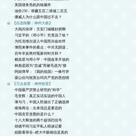
· 美国债务危机的核爆炸
· 油价250：谁赚五百二谁做二百五
· 挪威人为什么跟中国过不去？
【自选陈酿：神州大曲】
· 大阅兵快评：天安门城楼好挤啊
· 习近平的《邓小平》究竟说了啥？
· 为托克维尔进入中国而兴奋欢呼
· 薄熙来事件的看点：中共无阴谋，
· 百年辛亥两对冤家何时共和？
· 赖昌星与邓小平：中国改革开放的
· 林彪是因为“忠诚”而被毛选为“接
· 阿妞弹琴：《我的祖国》一株竹笋
· 梁山伯与祝英台同共产党的恩怨情
【万点老窖：神州惊雷】
· 中国最严厉禁止研究的“科学”
· 毛登辉：真正实话实说的中国人
· 薄与习，中国人民做出了正确选择
· 南海再论：出来混总是要还的
· 中国贪官贪图的是什么？
· 十八大释放的两个超强烈信号
· 胡德平同习近平私人晤谈记要
· 妞眼看审谷--瞪大牛眼相信是真的