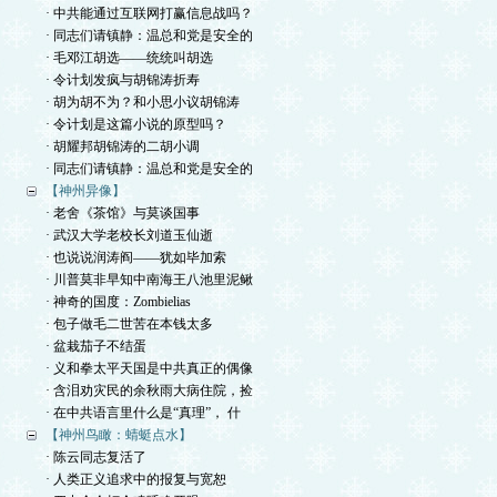
· 中共能通过互联网打赢信息战吗？
· 同志们请镇静：温总和党是安全的
· 毛邓江胡选——统统叫胡选
· 令计划发疯与胡锦涛折寿
· 胡为胡不为？和小思小议胡锦涛
· 令计划是这篇小说的原型吗？
· 胡耀邦胡锦涛的二胡小调
· 同志们请镇静：温总和党是安全的
【神州异像】
· 老舍《茶馆》与莫谈国事
· 武汉大学老校长刘道玉仙逝
· 也说说润涛阎——犹如毕加索
· 川普莫非早知中南海王八池里泥鳅
· 神奇的国度：Zombielias
· 包子做毛二世苦在本钱太多
· 盆栽茄子不结蛋
· 义和拳太平天国是中共真正的偶像
· 含泪劝灾民的余秋雨大病住院，捡
· 在中共语言里什么是“真理”， 什
【神州鸟瞰：蜻蜓点水】
· 陈云同志复活了
· 人类正义追求中的报复与宽恕