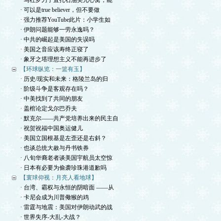
· 马杜罗刀子直扎石油美元心窝，能
· 可以是true believer，但不要做
· 强力推荐YouTube此片：小学生如
· 伊朗问题能够一劳永逸吗？
· 中共的崛起是美国的失误吗
· 美国之音应该寿终正寝了
· 象牙之塔理想主义不能再进步了
【环球纵览：一篮有玉】
· 历史/现实和未来：格陵兰岛的归
· 阶级斗争是客观存在吗？
· 中美找到了共同的朋友
· 盖棺论定戈尔巴乔夫
· 默克尔——共产党培养出来的民主自
· 祝贺祝福中国奥运健儿
· 美国立国根基是左歪还是右斜？
· 也谈总统大赦与丹书铁券
· 八旬华裔老者谈美国宇航员太空惊
· 日本有必要为偷袭珍珠港道歉吗
【寰球仰视：月亮人看地球】
· 台湾、霸权与永恒的阴暗面 ——从
· 卡尼会成为川普儆猴的鸡
· 雷霆与地震：美国对伊朗动武的战
· 世界失序-大乱-大战？