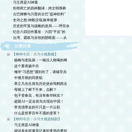
· 习主席是AI神童
· 拒绝死亡的四种翻译：跨文明厚葬
· 古巴脚癣与川普的古巴"提神饮料”
· 史诗之怒:神殿没塌,账单挺厚
· 历史的牢笼与战略的迷局——呼应余
· 纪念六四旧作重发：六四“平反”的
· 台湾、霸权与永恒的阴暗面 ——从
分类目录
【神州今日：大习小戏新曲】
· 杨梅与老鼠屎：一锅没人敢喝的稀
· 这个要表扬中共
· 俺学“习思想”遇到坎了，请辅导员
· 中俄月饼的同类馅
· 章立凡先生肩负历史使命驾鹤西去
· 母猪上了树下不来，点解？
· 包子变春花，有没有春华秋实？
· 超级AI一定会首先出现在中国！
· 李克强带走的不只是一片云彩
· 什么是世界百年不遇的变革？
【神州今日：小习大戏连续剧】
· 习主席是AI神童
· 据说多年前痛骂记者的李鸿忠要挂