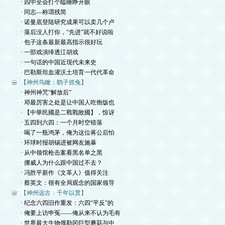
· 四中全会打个瞌睡睁开眼
· 同志—称谓残简
· 诺曼底登陆研究成果可以卖几个卢
· 落后没人打你，“先进”就不好说啦
· 包子这条最新最高指示很好玩
· 一部戏演绎透江胡戏
· 一句话的中国近现代未来史
· 巴勒斯坦血灌沃土培育一代代革命
【神州鸟瞰：鹞子抓兔】
· 神州神咒“解放后”
· 邓最厉害之处是让中国人吃饱饭也
· 【中華民國是二戰戰敗國】，惊讶
· 五四到六四：一个月时空错落
· 喝了一瓶鸿茅，俺为这位蒋公后怕
· 环球时报胡锡进被网友施暴
· 从中领馆枪击案看黑名单之黑
· 挪威人为什么跟中国过不去？
· 冯胜平新作《文革人》值得关注
· 蔡英文：很有全局观念的国家领导
【神州远古：千年以贯】
· 纪念六四旧作重发：六四“平反”的
· 俺要上访申冤——俺从来不认为毛有
· 世界最大生物俄勒冈巨型蘑菇与中