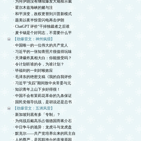
· 为何伊朗没有继续爆发大规模示威
· 霍尔木兹海峡的赌与注
· 和平演变，政权更替到川普新模式
· 题美以夜半惊雷闪电再击伊朗
· ChatGPT 评价“干掉独裁者之后谁
· 麦卡锡是个好同志，不需要什么平
【劲爆雷文：神州疯擂】
· 中国唯一的一位伟大的共产党人
· 习近平的一张知青照片很值得玩味
· 天津爆炸真相大白：你能接受吗？
· 令计划听谁的令，为谁计划？
· 毕福剑的一剑封喉效应
· 毛泽东的绝密文稿《我的自我评价
· 习近平“失踪”期间致中央常委与元
· 知识青年上山下乡好得很！
· 中国不会有茉莉花革命的九条保证
· 国民党领导抗战，是胡说还是总书
【劲爆雷文：五洲风雷】
· 新加坡到底有多「专制」？
· 为何战后戴高乐占领德国而蒋介石
· 中日争斗的诡异：龙虎斗与龙虎盘
· 默克尔——共产党培养出来的民主自
· 人的尊严，是苏联垮台的直接原因