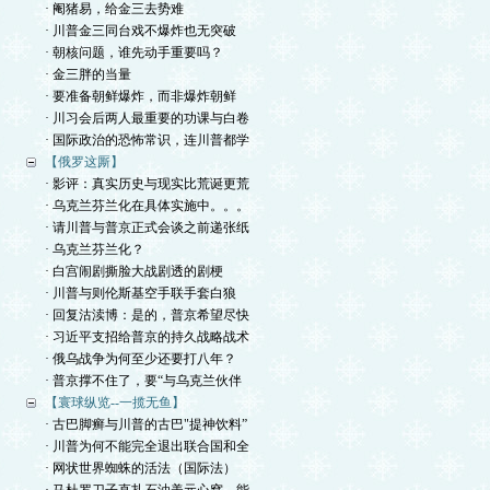
· 阉猪易，给金三去势难
· 川普金三同台戏不爆炸也无突破
· 朝核问题，谁先动手重要吗？
· 金三胖的当量
· 要准备朝鲜爆炸，而非爆炸朝鲜
· 川习会后两人最重要的功课与白卷
· 国际政治的恐怖常识，连川普都学
【俄罗这厮】
· 影评：真实历史与现实比荒诞更荒
· 乌克兰芬兰化在具体实施中。。。
· 请川普与普京正式会谈之前递张纸
· 乌克兰芬兰化？
· 白宫闹剧撕脸大战剧透的剧梗
· 川普与则伦斯基空手联手套白狼
· 回复沽渎博：是的，普京希望尽快
· 习近平支招给普京的持久战略战术
· 俄乌战争为何至少还要打八年？
· 普京撑不住了，要“与乌克兰伙伴
【寰球纵览--一揽无鱼】
· 古巴脚癣与川普的古巴"提神饮料”
· 川普为何不能完全退出联合国和全
· 网状世界蜘蛛的活法（国际法）