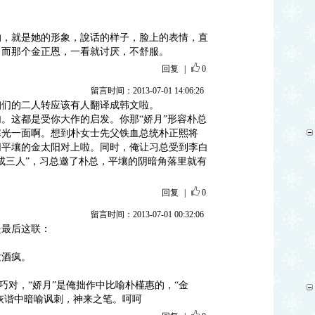
的，就是她的形象，說话的样子，脸上的表情，直
，而那个金正恩，一看就讨厌，不舒服。
回复
|
0
留言时间：2013-07-01 14:06:26
咱们的二人转应该有人翻译成韩文啦。
。这都是受你大作的启发。你那“娇月”形容朴总
寒光一面啊。想到朴女士先父铁血总统朴正熙将
同平壤的金太阳对上啦。同时，俺让习总受到李白
成三人”，习总邀了朴总，平壤的阴暗角落里就有
回复
|
0
留言时间：2013-07-01 00:32:06
是最后这联：
发酒疯。
成巧对，“娇月”是俺拙作中比喻朴槿惠的，“金
，诙谐中暗喻讽刺，神来之笔。呵呵