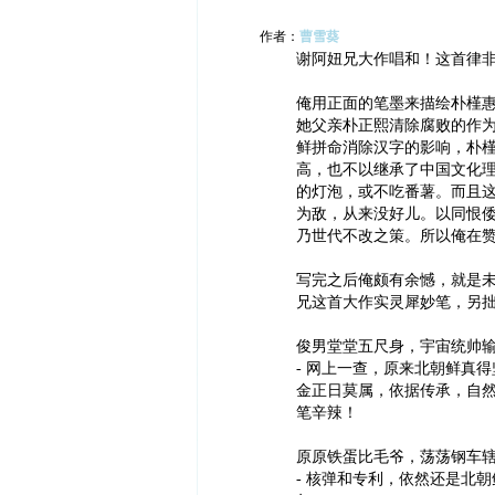
作者：
曹雪葵
谢阿妞兄大作唱和！这首律
俺用正面的笔墨来描绘朴槿
她父亲朴正熙清除腐败的作
鲜拼命消除汉字的影响，朴
高，也不以继承了中国文化
的灯泡，或不吃番薯。而且
为敌，从来没好儿。以同恨
乃世代不改之策。所以俺在
写完之后俺颇有余憾，就是
兄这首大作实灵犀妙笔，另
俊男堂堂五尺身，宇宙统帅
- 网上一查，原来北朝鲜真
金正日莫属，依据传承，自
笔辛辣！
原原铁蛋比毛爷，荡荡钢车
- 核弹和专利，依然还是北