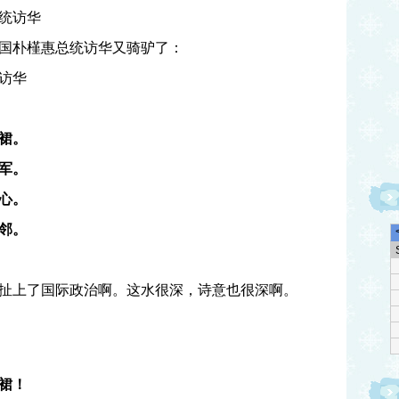
统访华
国朴槿惠总统访华又骑驴了：
访华
裙。
军。
心。
邻。
扯上了国际政治啊。这水很深，诗意也很深啊。
裙！