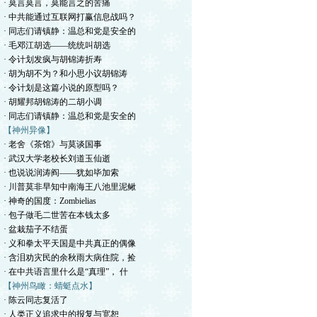
· 莫言莫言，莫能言之的苦痛
· 中共能通过互联网打赢信息战吗？
· 同志们请镇静：温总和党是安全的
· 毛邓江胡选——统统叫胡选
· 令计划发疯与胡锦涛折寿
· 胡为胡不为？和小思小议胡锦涛
· 令计划是这篇小说的原型吗？
· 胡耀邦胡锦涛的二胡小调
· 同志们请镇静：温总和党是安全的
【神州异像】
· 老舍《茶馆》与莫谈国事
· 武汉大学老校长刘道玉仙逝
· 也说说润涛阎——犹如毕加索
· 川普莫非早知中南海王八池里泥鳅
· 神奇的国度：Zombielias
· 包子做毛二世苦在本钱太多
· 盆栽茄子不结蛋
· 义和拳太平天国是中共真正的偶像
· 含泪劝灾民的余秋雨大病住院，捡
· 在中共语言里什么是“真理”， 什
【神州鸟瞰：蜻蜓点水】
· 陈云同志复活了
· 人类正义追求中的报复与宽恕