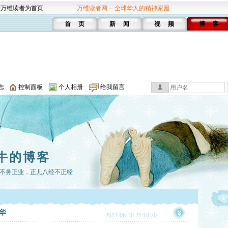
设万维读者为首页
万维读者网 -- 全球华人的精神家园
首 页
新 闻
视 频
博 客
志
控制面板
个人相册
给我留言
牛的博客
不务正业，正儿八经不正经
华
2013-06-30 21:18:20