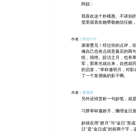
阿妞：
我喜欢这个朴槿惠。不讲别
觉里就喜欢她尊敬她信任她
作者：
阿妞不牛
谢谢曹兄！经过你的点评，
俺自己也有点得意最后的两句
统，很绝。皎洁之月，也有
军，那寒光就出来，自然就
的启发，“举杯邀明月，对影
了一个发酒疯的影子啊。
作者：
曹雪葵
另外还得赏析一句妙笔，就
习胖举杯邀娇月，懒理金日
妙就在用“娇月”与“金日”形
日”是“金日成”的前两个字