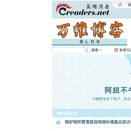
搜索>>
发表日
阿妞不
大碗茶专业个体户，专业
网络日志正文
骑驴唱和曹雪葵迎韩国朴槿惠总统访