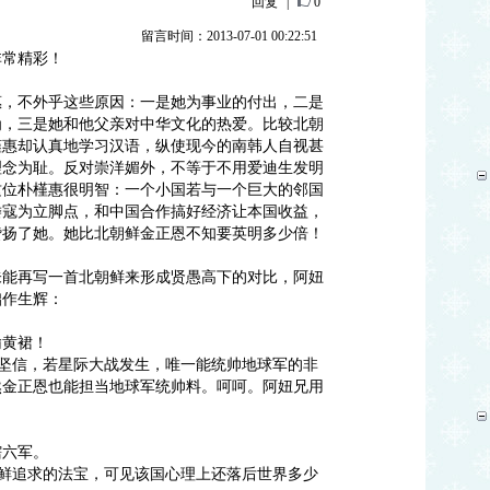
回复
|
0
留言时间：2013-07-01 00:22:51
非常精彩！
惠，不外乎这些原因：一是她为事业的付出，二是
为，三是她和他父亲对中华文化的热爱。比较北朝
槿惠却认真地学习汉语，纵使现今的南韩人自视甚
理念为耻。反对崇洋媚外，不等于不用爱迪生发明
这位朴槿惠很明智：一个小国若与一个巨大的邻国
倭寇为立脚点，和中国合作搞好经济让本国收益，
赞扬了她。她比北朝鲜金正恩不知要英明多少倍！
未能再写一首北朝鲜来形成贤愚高下的对比，阿妞
拙作生辉：
输黄裙！
得坚信，若星际大战发生，唯一能统帅地球军的非
然金正恩也能担当地球军统帅料。呵呵。阿妞兄用
辖六军。
朝鲜追求的法宝，可见该国心理上还落后世界多少