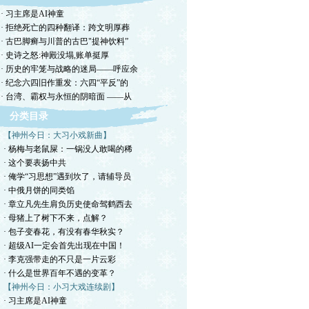
· 习主席是AI神童
· 拒绝死亡的四种翻译：跨文明厚葬
· 古巴脚癣与川普的古巴"提神饮料”
· 史诗之怒:神殿没塌,账单挺厚
· 历史的牢笼与战略的迷局——呼应余
· 纪念六四旧作重发：六四“平反”的
· 台湾、霸权与永恒的阴暗面 ——从
分类目录
【神州今日：大习小戏新曲】
· 杨梅与老鼠屎：一锅没人敢喝的稀
· 这个要表扬中共
· 俺学“习思想”遇到坎了，请辅导员
· 中俄月饼的同类馅
· 章立凡先生肩负历史使命驾鹤西去
· 母猪上了树下不来，点解？
· 包子变春花，有没有春华秋实？
· 超级AI一定会首先出现在中国！
· 李克强带走的不只是一片云彩
· 什么是世界百年不遇的变革？
【神州今日：小习大戏连续剧】
· 习主席是AI神童