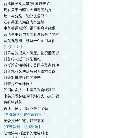
· 台湾国民党人喊“美国狼来了”
· 现在关于台湾的大问题竟然是
· 统一与分裂，能分优劣吗？
· 还有美国人为台湾白烧脑
· 中美关系台湾问题不要弯弯绕啦
· 台湾是中共与美国肚皮顶尖竹竿的
· 马英九祭祖—维系一个金门马祖
【中美关系】
· 川习会的成果：确定川剧变脸习以
· 川普给习近平的见面礼
· 波斯湾定海神针：美国夺取占领伊
· 川普就张又侠落马召开御前会议
· 川普对世界秩序的冲击
· 川普是否蜘蛛侠？
· 答国内友人：中美关系会缓和吗
· 中美关系从红脖子到村支书须知要
· 俺吃错过药
· 再说一遍：川普不是为了钱
【自选妞文牛皮代表作2011】
· 吴委员长仙逝，邦声震国
【江湖神州：胡涛温饱】
· 胡锦涛与习近平的无缝对接