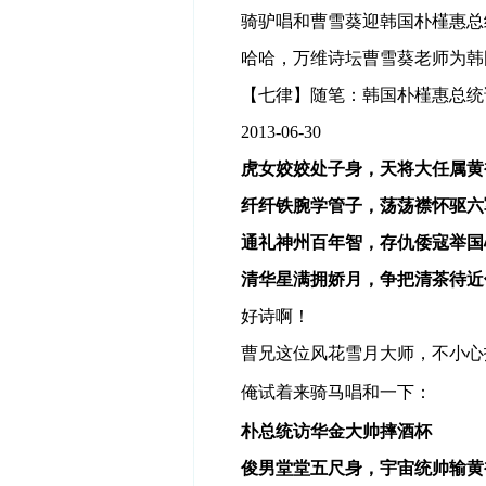
骑驴唱和曹雪葵迎韩国朴槿惠总
哈哈，
万维诗坛曹雪葵老师为韩
【七律】随笔：韩国朴槿惠总统
2013-06-30
虎女姣姣处子身，天将大任属黄
纤纤铁腕学管子，荡荡襟怀驱六
通礼神州百年智，存仇倭寇举国
清华星满拥娇月，争把清茶待近
好诗啊！
曹兄这位风花雪月大师，不小心
俺试着来骑马唱和一下：
朴总统访华金大帅摔酒杯
俊男堂堂五尺身，宇宙统帅输黄