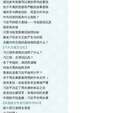
· 据说多年前痛骂记者的李鸿忠要挂
· 包子不瘪的荒谬而严酷的述事逻辑
· 俺并非与网友抬杠，而是为中共抬
· 中共目前到底有什么危机？
· 习近平的权力基础——与吴国光以及
· 雄安有价值
· 川普与哈里斯都没啥理论哈
· 暴发户百步大王的产生与归宿
· 北戴河传言真的是啥假的是什么？
【习大大戏万点红】
· 习江胡并肩阅兵说明了什么？
· 习江胡，京津试比高？
· 杀了毕福剑，请回芮成钢
· 对徐才厚的临终关怀
· 香港在逼着习近平做邓小平？
· 关于周永康案最简明的中央文件（
· 表哥来信：你造谣有术后果很严重
· 习近平决定了周永康的命运之后
· 老龙抬头被塔罩：东海识别区的要
· 中国惊天轮盘赌：习近平对周永康
【自选妞文牛皮代表作2010-I】
· 批斗荷兰老牌走资派