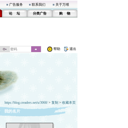
广告服务
联系我们
关于万维
论 坛
分类广告
购 物
帮助
退出
https://blog.creaders.net/u/3068/
>
复制
>
收藏本页
我的名片