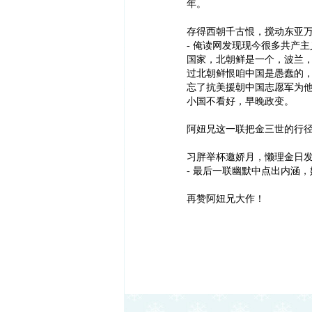
年。
存得西朝千古恨，搅动东亚
- 俺读网发现现今很多共产
国家，北朝鲜是一个，波兰
过北朝鲜恨咱中国是愚蠢的
忘了抗美援朝中国志愿军为
小国不看好，早晚政变。
阿妞兄这一联把金三世的行
习胖举杯邀娇月，懒理金日
- 最后一联幽默中点出内涵，
再赞阿妞兄大作！