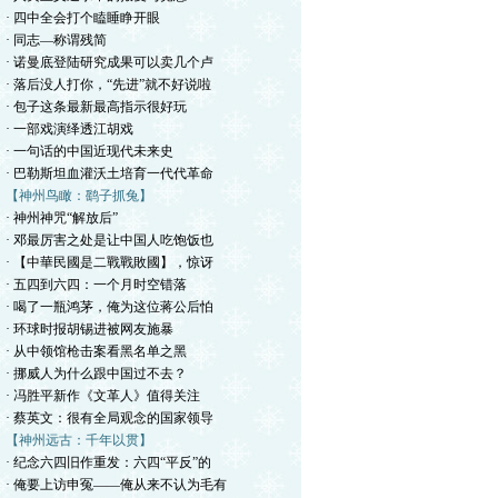
· 四中全会打个瞌睡睁开眼
· 同志—称谓残简
· 诺曼底登陆研究成果可以卖几个卢
· 落后没人打你，“先进”就不好说啦
· 包子这条最新最高指示很好玩
· 一部戏演绎透江胡戏
· 一句话的中国近现代未来史
· 巴勒斯坦血灌沃土培育一代代革命
【神州鸟瞰：鹞子抓兔】
· 神州神咒“解放后”
· 邓最厉害之处是让中国人吃饱饭也
· 【中華民國是二戰戰敗國】，惊讶
· 五四到六四：一个月时空错落
· 喝了一瓶鸿茅，俺为这位蒋公后怕
· 环球时报胡锡进被网友施暴
· 从中领馆枪击案看黑名单之黑
· 挪威人为什么跟中国过不去？
· 冯胜平新作《文革人》值得关注
· 蔡英文：很有全局观念的国家领导
【神州远古：千年以贯】
· 纪念六四旧作重发：六四“平反”的
· 俺要上访申冤——俺从来不认为毛有