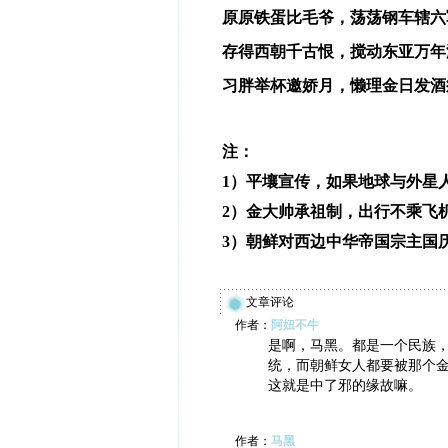
原原铁蛋比毛爷，荡荡钢车辖六
存得西朝千古恨，搅动东亚万年
习胖举杯邀娇月，懒理金日发酒
注：
1）平壤宣传，如果地球与外星
2）金大帅承祖制，出行不乘飞
3）朝鲜对西边中华帝国宗主国
文章评论
作者：
阿妞不牛
是啊，马黑。都是一个民族
统，而朝鲜女人都要被那个
这就是中了邪的缘故嘛。
作者：
马黑