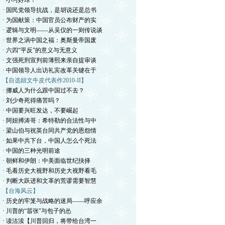
· 小习好球！
· 国民党领导抗战，是胡说还是总书
· 为国献策：中国官员公布财产的实
· 逻辑与文明——从吴仪的一则传说谈
· 世界之涡中国之福：奥斯曼帝国废
· 六四“平反”的意义与无意义
· 文强死刑宣判前薄熙来亲自提审谈
· 中国领导人出访礼宾改革关键在于
【自选妞文牛皮代表作2010-II】
· 挪威人为什么跟中国过不去？
· 刘少奇死得痛苦吗？
· 中国要兴旺发达，不要崛起
· 阿妞搏涛哥：希特勒的合法性与中
· 梁山伯与祝英台同共产党的恩怨情
· 如果中共下台，中国人怎么个死法
· 中国的三种光明前途
· 朝鲜和伊朗：中美面临世纪抉择
· 毛看历史大视野和历史大视野看毛
· 判断大跃进和文革的荒谬需要智慧
【台海风云】
· 历史的牢笼与战略的迷局——呼应余
· 川普的“嚣张”与包子的怂
· 读沽渎【川普回归，将带给台湾一