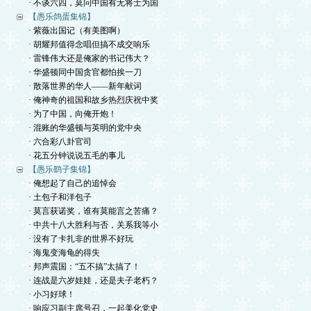
· 不谈六四，莫问中国有无将士为国
【愚乐鸽蛋集锦】
· 紫薇出国记（有美图啊）
· 胡耀邦值得念唱但搞不成交响乐
· 雷锋伟大还是俺家的书记伟大？
· 华盛顿同中国贪官都怕挨一刀
· 散落世界的华人——新年献词
· 俺神奇的祖国和故乡热烈庆祝中奖
· 为了中国，向俺开炮！
· 混账的华盛顿与英明的党中央
· 六合彩八卦官司
· 花五分钟说说五毛的事儿
【愚乐鹞子集锦】
· 俺想起了自己的追悼会
· 土包子和洋包子
· 莫言获诺奖，谁有莫能言之苦痛？
· 中共十八大胜利与否，关系我等小
· 没有了卡扎非的世界不好玩
· 海鬼变海龟的得失
· 邦声震国：“五不搞”太搞了！
· 连战是六岁娃娃，还是夫子老朽？
· 小习好球！
· 响应习副主席号召，一起美化党史