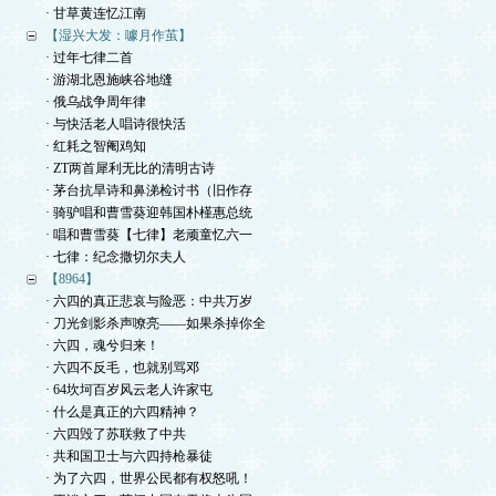
· 甘草黄连忆江南
【湿兴大发：噱月作茧】
· 过年七律二首
· 游湖北恩施峡谷地缝
· 俄乌战争周年律
· 与快活老人唱诗很快活
· 红耗之智阉鸡知
· ZT两首犀利无比的清明古诗
· 茅台抗旱诗和鼻涕检讨书（旧作存
· 骑驴唱和曹雪葵迎韩国朴槿惠总统
· 唱和曹雪葵【七律】老顽童忆六一
· 七律：纪念撒切尔夫人
【8964】
· 六四的真正悲哀与险恶：中共万岁
· 刀光剑影杀声嘹亮——如果杀掉你全
· 六四，魂兮归来！
· 六四不反毛，也就别骂邓
· 64坎坷百岁风云老人许家屯
· 什么是真正的六四精神？
· 六四毁了苏联救了中共
· 共和国卫士与六四持枪暴徒
· 为了六四，世界公民都有权怒吼！