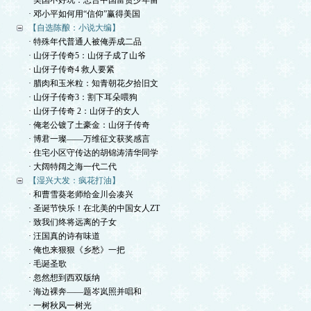
· 美国不好玩：忠告中国富贵少年留
· 邓小平如何用“信仰”赢得美国
【自选陈酿：小说大编】
· 特殊年代普通人被俺弄成二品
· 山伢子传奇5：山伢子成了山爷
· 山伢子传奇4 救人要紧
· 腊肉和玉米粒：知青朝花夕拾旧文
· 山伢子传奇3：割下耳朵喂狗
· 山伢子传奇 2：山伢子的女人
· 俺老公镀了土豪金：山伢子传奇
· 博君一璨——万维征文获奖感言
· 住宅小区守传达的胡锦涛清华同学
· 大阔特阔之海一代二代
【湿兴大发：疯花打油】
· 和曹雪葵老师给金川会凑兴
· 圣诞节快乐！在北美的中国女人ZT
· 致我们终将远离的子女
· 汪国真的诗有味道
· 俺也来狠狠《乡愁》一把
· 毛诞圣歌
· 忽然想到西双版纳
· 海边裸奔——题岑岚照并唱和
· 一树秋风一树光