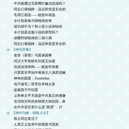
· 中共能通过互联网打赢信息战吗？
· 同志们请镇静：温总和党是安全的
· 毛邓江胡选——统统叫胡选
· 令计划发疯与胡锦涛折寿
· 胡为胡不为？和小思小议胡锦涛
· 令计划是这篇小说的原型吗？
· 胡耀邦胡锦涛的二胡小调
· 同志们请镇静：温总和党是安全的
【神州异像】
· 老舍《茶馆》与莫谈国事
· 武汉大学老校长刘道玉仙逝
· 也说说润涛阎——犹如毕加索
· 川普莫非早知中南海王八池里泥鳅
· 神奇的国度：Zombielias
· 包子做毛二世苦在本钱太多
· 盆栽茄子不结蛋
· 义和拳太平天国是中共真正的偶像
· 含泪劝灾民的余秋雨大病住院，捡
· 在中共语言里什么是“真理”， 什
【神州鸟瞰：蜻蜓点水】
· 陈云同志复活了
· 人类正义追求中的报复与宽恕