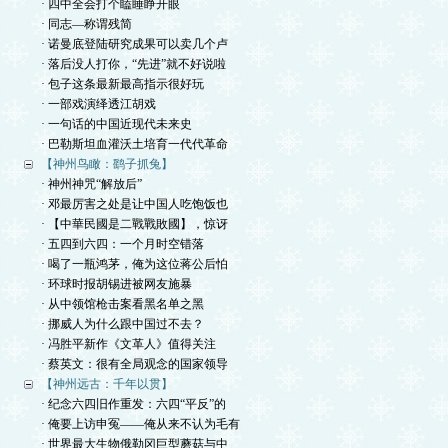
· 四中全会打个瞌睡睁开眼
· 同志—称谓残简
· 诺曼底登陆研究成果可以卖几个卢
· 落后没人打你，“先进”就不好说啦
· 包子这条最新最高指示很好玩
· 一部戏演绎透江胡戏
· 一句话的中国近现代未来史
· 巴勒斯坦血灌沃土培育一代代革命
【神州鸟瞰：鹞子抓兔】
· 神州神咒“解放后”
· 邓最厉害之处是让中国人吃饱饭也
· 【中華民國是二戰戰敗國】，惊讶
· 五四到六四：一个月时空错落
· 喝了一瓶鸿茅，俺为这位蒋公后怕
· 环球时报胡锡进被网友施暴
· 从中领馆枪击案看黑名单之黑
· 挪威人为什么跟中国过不去？
· 冯胜平新作《文革人》值得关注
· 蔡英文：很有全局观念的国家领导
【神州远古：千年以贯】
· 纪念六四旧作重发：六四“平反”的
· 俺要上访申冤——俺从来不认为毛有
· 世界最大生物俄勒冈巨型蘑菇与中