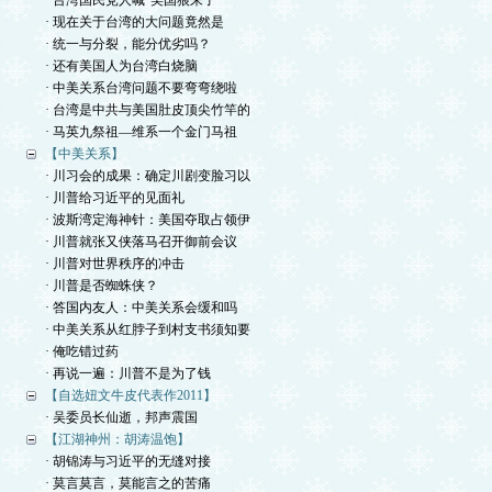
· 台湾国民党人喊“美国狼来了”
· 现在关于台湾的大问题竟然是
· 统一与分裂，能分优劣吗？
· 还有美国人为台湾白烧脑
· 中美关系台湾问题不要弯弯绕啦
· 台湾是中共与美国肚皮顶尖竹竿的
· 马英九祭祖—维系一个金门马祖
【中美关系】
· 川习会的成果：确定川剧变脸习以
· 川普给习近平的见面礼
· 波斯湾定海神针：美国夺取占领伊
· 川普就张又侠落马召开御前会议
· 川普对世界秩序的冲击
· 川普是否蜘蛛侠？
· 答国内友人：中美关系会缓和吗
· 中美关系从红脖子到村支书须知要
· 俺吃错过药
· 再说一遍：川普不是为了钱
【自选妞文牛皮代表作2011】
· 吴委员长仙逝，邦声震国
【江湖神州：胡涛温饱】
· 胡锦涛与习近平的无缝对接
· 莫言莫言，莫能言之的苦痛