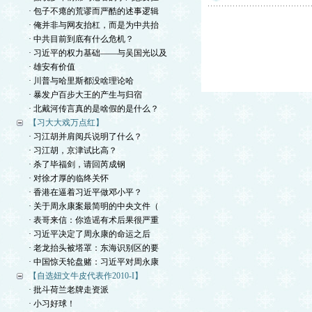
· 包子不瘪的荒谬而严酷的述事逻辑
· 俺并非与网友抬杠，而是为中共抬
· 中共目前到底有什么危机？
· 习近平的权力基础——与吴国光以及
· 雄安有价值
· 川普与哈里斯都没啥理论哈
· 暴发户百步大王的产生与归宿
· 北戴河传言真的是啥假的是什么？
【习大大戏万点红】
· 习江胡并肩阅兵说明了什么？
· 习江胡，京津试比高？
· 杀了毕福剑，请回芮成钢
· 对徐才厚的临终关怀
· 香港在逼着习近平做邓小平？
· 关于周永康案最简明的中央文件（
· 表哥来信：你造谣有术后果很严重
· 习近平决定了周永康的命运之后
· 老龙抬头被塔罩：东海识别区的要
· 中国惊天轮盘赌：习近平对周永康
【自选妞文牛皮代表作2010-I】
· 批斗荷兰老牌走资派
· 小习好球！