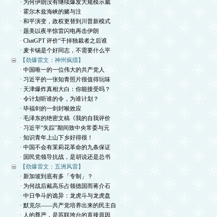
· 为何伊朗没有继续爆发大规模示威
· 霍尔木兹海峡的赌与注
· 和平演变，政权更替到川普新模式
· 题美以夜半惊雷闪电再击伊朗
· ChatGPT 评价“干掉独裁者之后谁
· 麦卡锡是个好同志，不需要什么平
【劲爆雷文：神州疯擂】
· 中国唯一的一位伟大的共产党人
· 习近平的一张知青照片很值得玩味
· 天津爆炸真相大白：你能接受吗？
· 令计划听谁的令，为谁计划？
· 毕福剑的一剑封喉效应
· 毛泽东的绝密文稿《我的自我评价
· 习近平“失踪”期间致中央常委与元
· 知识青年上山下乡好得很！
· 中国不会有茉莉花革命的九条保证
· 国民党领导抗战，是胡说还是总书
【劲爆雷文：五洲风雷】
· 新加坡到底有多「专制」？
· 为何战后戴高乐占领德国而蒋介石
· 中日争斗的诡异：龙虎斗与龙虎盘
· 默克尔——共产党培养出来的民主自
· 人的尊严，是苏联垮台的直接原因