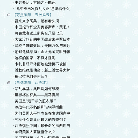
· 中共要活，方励之不能死
· “党中央再次拨乱反正”意味着什么
【万点陈酿：五洲风云】
· 普京来京阅兵，是有看头滴
· 中国报刊怀念齐奥赛斯库：哭吧！
· 将独裁者送上断头台只要七天
· 大家没想到的中国战后未驻军日本
· 乌克兰蝴蝶效应：美国衰落与国际
· 朝鲜危机结局：金大元帅完胜升帐
· 这样的国家，不疯才怪呢
· 卡扎非尊严体面地被活捉不被捕
· 维权维稳维他命：新三维世界大片
· 穆巴拉克何去何从？
【自选陈酿：西洋红】
· 暴乱暴乱，奥巴马如何维稳
· 世界杯的杯具——黑马真黑
· 美国是“最干净的脏衣服 ”
· 冷战年代不朽的和谐钢琴插曲
· 为何美国人平均寿命在发达国家中
· 究竟什么是奥运最大的兴奋剂？
· 西洋镜照中国：最长命的法西斯与
· 华裔美国人要醒悟什么？