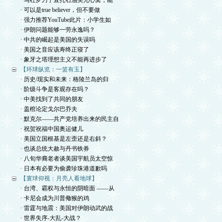
· 马杜罗刀子直扎石油美元心窝，能
· 可以是true believer，但不要做
· 强力推荐YouTube此片：小学生如
· 伊朗问题能够一劳永逸吗？
· 中共的崛起是美国的失误吗
· 美国之音应该寿终正寝了
· 象牙之塔理想主义不能再进步了
【环球纵览：一篮有玉】
· 历史/现实和未来：格陵兰岛的归
· 阶级斗争是客观存在吗？
· 中美找到了共同的朋友
· 盖棺论定戈尔巴乔夫
· 默克尔——共产党培养出来的民主自
· 祝贺祝福中国奥运健儿
· 美国立国根基是左歪还是右斜？
· 也谈总统大赦与丹书铁券
· 八旬华裔老者谈美国宇航员太空惊
· 日本有必要为偷袭珍珠港道歉吗
【寰球仰视：月亮人看地球】
· 台湾、霸权与永恒的阴暗面 ——从
· 卡尼会成为川普儆猴的鸡
· 雷霆与地震：美国对伊朗动武的战
· 世界失序-大乱-大战？