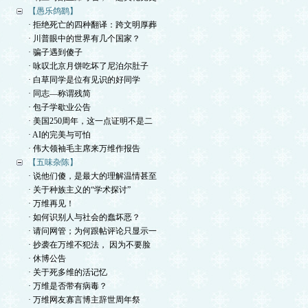
【愚乐鸽鹞】
· 拒绝死亡的四种翻译：跨文明厚葬
· 川普眼中的世界有几个国家？
· 骗子遇到傻子
· 咏叹北京月饼吃坏了尼泊尔肚子
· 白草同学是位有见识的好同学
· 同志—称谓残简
· 包子学歇业公告
· 美国250周年，这一点证明不是二
· AI的完美与可怕
· 伟大领袖毛主席来万维作报告
【五味杂陈】
· 说他们傻，是最大的理解温情甚至
· 关于种族主义的“学术探讨”
· 万维再见！
· 如何识别人与社会的蠢坏恶？
· 请问网管；为何跟帖评论只显示一
· 抄袭在万维不犯法， 因为不要脸
· 休博公告
· 关于死多维的活记忆
· 万维是否带有病毒？
· 万维网友寡言博主辞世周年祭