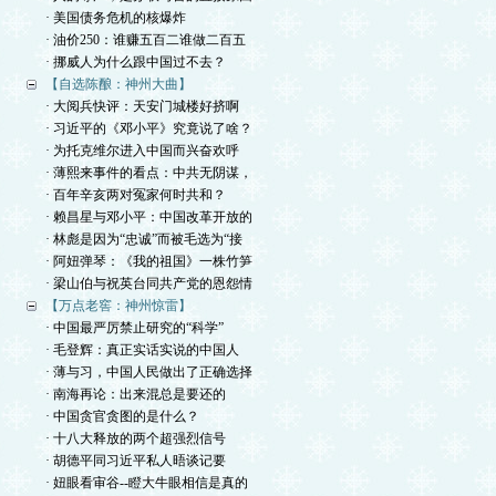
· 美国债务危机的核爆炸
· 油价250：谁赚五百二谁做二百五
· 挪威人为什么跟中国过不去？
【自选陈酿：神州大曲】
· 大阅兵快评：天安门城楼好挤啊
· 习近平的《邓小平》究竟说了啥？
· 为托克维尔进入中国而兴奋欢呼
· 薄熙来事件的看点：中共无阴谋，
· 百年辛亥两对冤家何时共和？
· 赖昌星与邓小平：中国改革开放的
· 林彪是因为“忠诚”而被毛选为“接
· 阿妞弹琴：《我的祖国》一株竹笋
· 梁山伯与祝英台同共产党的恩怨情
【万点老窖：神州惊雷】
· 中国最严厉禁止研究的“科学”
· 毛登辉：真正实话实说的中国人
· 薄与习，中国人民做出了正确选择
· 南海再论：出来混总是要还的
· 中国贪官贪图的是什么？
· 十八大释放的两个超强烈信号
· 胡德平同习近平私人晤谈记要
· 妞眼看审谷--瞪大牛眼相信是真的