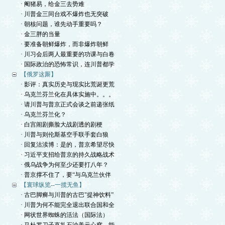
· 阉猪易，给金三去势难
· 川普金三同台戏不爆炸也无突破
· 朝核问题，谁先动手重要吗？
· 金三胖的当量
· 要准备朝鲜爆炸，而非爆炸朝鲜
· 川习会后两人最重要的功课与白卷
· 国际政治的恐怖常识，连川普都学
【俄罗这厮】
· 影评：真实历史与现实比荒诞更荒
· 乌克兰芬兰化在具体实施中。。。
· 请川普与普京正式会谈之前递张纸
· 乌克兰芬兰化？
· 白宫闹剧撕脸大战剧透的剧梗
· 川普与则伦斯基空手联手套白狼
· 回复沽渎博：是的，普京希望尽快
· 习近平支招给普京的持久战略战术
· 俄乌战争为何至少还要打八年？
· 普京撑不住了，要“与乌克兰伙伴
【寰球纵览--一揽无鱼】
· 古巴脚癣与川普的古巴"提神饮料”
· 川普为何不能完全退出联合国和全
· 网状世界蜘蛛的活法（国际法）