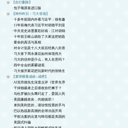
【自行删除】
· 包子颂原装进口版
【神州昨日：习大登场】
· 十多年前国内外看习近平：很有趣
· 11年前俺代表习近平对胡德平刘亚
· 中共党史浓墨重彩好戏：江对胡锦
· 十年前王岐山就给了大家这把钥匙
· 要命的真话与真相
· 对令计划及十八大前后经典八卦质
· 习大拿下周永康后如何体现伟大
· 习大的信仰是什么，有人在意吗？
· 四中全会的雾霾谜底
· 习大催开屍花把玩新时代的张铁生
【寰球横看成岭--成楞】
· AI克劳德先生深度点评《世界失序
· 干掉独裁者之后谁收拾烂摊子？
· 马杜罗被白头鹰叼走了，委国人民
· 美国廉颇老矣，尚能镇邪！
· 来到美利坚的，请珍惜投票的手与
· 巴以热战新高潮的全球冷战开局
· 平权法案的出笼与终结都是美国的
· 美国式纠偏