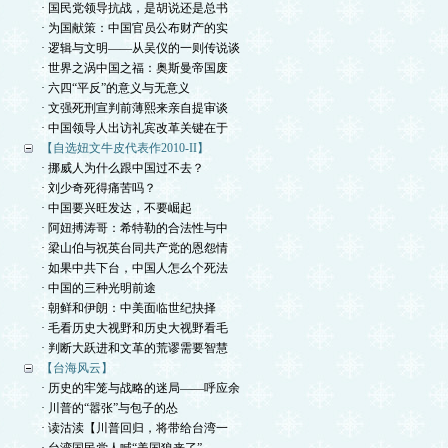
· 国民党领导抗战，是胡说还是总书
· 为国献策：中国官员公布财产的实
· 逻辑与文明——从吴仪的一则传说谈
· 世界之涡中国之福：奥斯曼帝国废
· 六四“平反”的意义与无意义
· 文强死刑宣判前薄熙来亲自提审谈
· 中国领导人出访礼宾改革关键在于
【自选妞文牛皮代表作2010-II】
· 挪威人为什么跟中国过不去？
· 刘少奇死得痛苦吗？
· 中国要兴旺发达，不要崛起
· 阿妞搏涛哥：希特勒的合法性与中
· 梁山伯与祝英台同共产党的恩怨情
· 如果中共下台，中国人怎么个死法
· 中国的三种光明前途
· 朝鲜和伊朗：中美面临世纪抉择
· 毛看历史大视野和历史大视野看毛
· 判断大跃进和文革的荒谬需要智慧
【台海风云】
· 历史的牢笼与战略的迷局——呼应余
· 川普的“嚣张”与包子的怂
· 读沽渎【川普回归，将带给台湾一