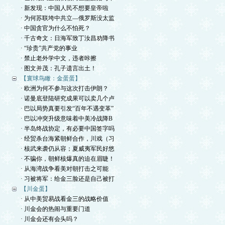
· 新发现：中国人民不想要皇帝啦
· 为何苏联垮中共立—俄罗斯没太监
· 中国贪官为什么不怕死？
· 千古奇文：日海军致丁汝昌劝降书
· “珍贵”共产党的事业
· 禁止老外学中文，违者咔擦
· 图文并茂：孔子遗言出土！
【寰球鸟瞰：金蛋蛋】
· 欧洲为何不参与这次打击伊朗？
· 诺曼底登陆研究成果可以卖几个卢
· 巴以局势真要引发“百年不遇变革”
· 巴以冲突升级意味着中美冷战降B
· 半岛终战协定，有必要中国签字吗
· 经贸杀台海紧朝鲜合作，川戏（习
· 核武来袭仍从容；夏威夷军民好悠
· 不骗你，朝鲜核爆真的迫在眉睫！
· 从海湾战争看美对朝打击之可能
· 习被将军：给金三脸还是自己被打
【川金蛋】
· 从中美贸易战看金三的战略价值
· 川金会的热闹与重要门道
· 川金会还有会头吗？