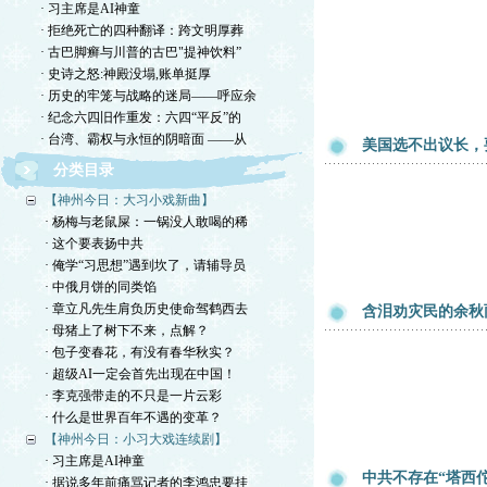
· 习主席是AI神童
· 拒绝死亡的四种翻译：跨文明厚葬
· 古巴脚癣与川普的古巴"提神饮料”
· 史诗之怒:神殿没塌,账单挺厚
· 历史的牢笼与战略的迷局——呼应余
· 纪念六四旧作重发：六四“平反”的
· 台湾、霸权与永恒的阴暗面 ——从
美国选不出议长，
分类目录
【神州今日：大习小戏新曲】
· 杨梅与老鼠屎：一锅没人敢喝的稀
· 这个要表扬中共
· 俺学“习思想”遇到坎了，请辅导员
· 中俄月饼的同类馅
· 章立凡先生肩负历史使命驾鹤西去
含泪劝灾民的余秋
· 母猪上了树下不来，点解？
· 包子变春花，有没有春华秋实？
· 超级AI一定会首先出现在中国！
· 李克强带走的不只是一片云彩
· 什么是世界百年不遇的变革？
【神州今日：小习大戏连续剧】
· 习主席是AI神童
中共不存在“塔西
· 据说多年前痛骂记者的李鸿忠要挂