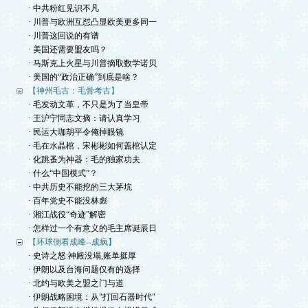
· 中共粉红见识不凡
· 川普与欧洲互怼凸显欧美更多同一
· 川普这回说的有谱
· 美国还需要盟友吗？
· 马斯克上火星与川普摘取数学诺贝
· 美国的“政治正确”到底是啥？
【神州毛古：毛骨考古】
· 毛发动文革，不只是为了当皇帝
· 王沪宁同志文摘：请认真学习
· 民运大珈胡平令俺掉眼镜
· 毛在水晶棺，宋彬彬如何盖棺认定
· 化跳蚤为神器：毛的独家功夫
· 什么“中国模式”？
· 中共历史不能挖的三大茅坑
· 百年党史不能没林彪
· 湘江战役“奇迹”解密
· 怎样过一个有意义的毛主席诞辰日
【环球側看成峰--成疯】
· 史诗之怒:神殿没塌,账单挺厚
· 伊朗以及台海问题仅有的选择
· 北约与欧美之盟之门与道
· 伊朗战略困境：从"打回石器时代"