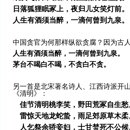
日落狐狸眠冢上，夜归儿女笑灯前。
人生有酒须当醉，一滴何曾到九泉。
中国贪官为何那样纵欲贪腐？因为古
人生有酒须当醉，一滴何曾到九泉。
茅台不喝白不喝，不贪白不贪。
另一首是北宋著名诗人、江西诗派开
《清明》：
佳节清明桃李笑，野田荒冢自生愁
雷惊天地龙蛇蛰，雨足郊原草木柔
人乞祭余骄妾妇，士甘焚死不公候