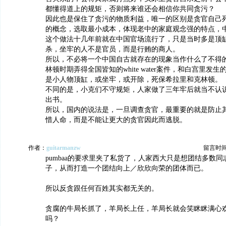
都懂得道上的规矩，否则将来谁还会相信你共同贪污？
因此也是保住了贪污的物质利益，唯一的区别是贪官自己
的概念，选取最小成本，体现老中的家庭观念强的特点，
这个做法十几年前就在中国官场流行了，只是当时多是顶
杀，坐牢的人不是官员，而是行贿的商人。
所以，不必将一个中国自古就存在的现象当作什么了不得的
林顿时期弄得全国皆知的white water案件，和白宫里发生的tra
是小人物顶缸，或坐牢，或开除，死保希拉里和克林顿。
不同的是，小克们不守规矩，人家做了三年牢后就当不认
出书。
所以，国内的说法是，一旦调查贪官，最重要的就是防止
惜人命，而是不能让更大的贪官因此而逃脱。
作者：
guitarmanzw
留言时间：2
pumbaa的要求里夹了私货了，人家西大只是想团结多数
子，从而打造一个团结向上／欣欣向荣的团体而已。
所以反贪跟任何百姓其实都无关的。
贪腐的牛局长抓了，羊局长上任，羊局长就会笑眯眯满心
吗？