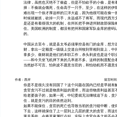
法律，虽然也灭绝不了偷盗，但是不怕砍手的小偷，是有
择：不偷就会饿死，生命高于一只手。至少，在这样的伊
难出现一个徐才厚这样的江洋大盗，因为他很可能在偷一
时候就被抓，砍掉一只手，永远成不了将军。而现代西方
是还是有着很强大的机制，在州长把手伸进州财政部保险
住。美国欧洲的制度，都没有把州和国家军队金库的密码
的。
中国从古至今，就是县太爷必须掌控县衙门的金库，想方
财，拿出一定额度一级级上交道台州牧到宰相到皇上，中
拿多少。敛财就是他们的本职工作，杀头剥皮也是这个职
——和今天坐飞机摔下来的几率差不多。这样的制度配合
当然妙不可言。怕剥皮不愿意当官的，和怕劫机而不愿意
作者：西岸
留言时间：20
你是不是很久没有回国了？这个问题在国内已经是早就有
贪官贪污不过就是物质利益的需求，而这些物质利益甚至
给老婆孩子的，如果一死，中纪委就无法继续追下去，贪
住，就是贪污的目的依然达到。
如果不能保住，贪官的死亡也导致当初的贪污链中断，使
下去，这样就保住了上一层到上几层的更大的贪官，而这
害关系的，会将其家属打点好，实际上贪官自杀之前不会