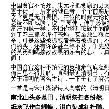
中国贪官不怕死。朱元璋把贪腐的县
置于衙门，后来的继任者一个个前腐
贪官更是无所畏惧。在位的时候无论
总统不断威胁，说
“
手莫伸，伸手必被
富汗的贼一样，不怕你塔利班砍手的
到了习王抓老虎打苍蝇，甚至放出狠
杀，可是这些被抓或者等着被抓的，
们的头，还有许多甚至等不及，争先
的英勇到喝掺敌敌畏的茅台的悲壮，
佩！
中国贪官这种不拍死的英雄豪气底蕴
俺百思不得其解。直到最近清明节，
关于清明的著名古诗，一下子有了解
一首是南宋江湖派诗人高翥的《清明
南北山头多墓田，清明祭扫各纷然。
纸灰飞作白蝴蝶，泪血染成红杜鹃。