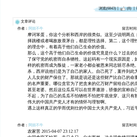
浏览(6843)
(8)
文章评论
作者：
阿妞不牛
留言时间：20
摩诃笨蛋，你这个分析和西岸的很类似。这至少说明两点
择跳楼或者喝敌敌畏茅台，都是理性选择。第二，这个理
的理念中，有着高于他们自己生命的价值。
那么，这个高于他们自己生命的价值究竟是什么？过去的
了保守党的机密而自杀牺牲。这起码有一个现实原因是，
样的机密而成为叛徒，一家老小都会被恩来同志斩尽杀绝
杀，西岸说他们是为了自己的家人。自己死了，案件到此
人儿女的财产保住了。那就是说还是这些财产比自己的命
的名声重要。哪位贪官为了把贪来的亿万财产留给自己的
甚至老婆。然后这位瓜瓜可以在世界遨游，骄傲的宣称自
不起，为了自己的瓜瓜不怕牺牲不怕把牢底坐穿。这只有
伟大的中国共产党人才有的情怀与理智啊。
遇上这样真正的学而优则仕的中国士大夫共产党人，习近
作者：
阿妞不牛
留言时间：20
农家苦 2015-04-07 23:12:17