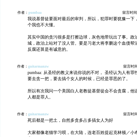
作者：
pumbaa
留言时间：20
我说基督徒要面对最后的审判，所以，犯罪时要犹豫一下
个我也不大懂。
其实中国的贪污很多是打擦边球，灰色地带玩出了事。政
城，政治上站对了没人管。要是习老大将李鹏这个血债帮
反腐还算是有诚意的。
作者：
guitarmanzw
留言时间：2
pumbaa: 从圣经的教义来说你说的不对， 圣经认为人有
要去贪一把，要去搞个女人的时候，已经是罪恶的了。
所以有次我问一个美国白人老教徒基督徒会不会贪腐，他
人都是罪人。
作者：
guitarmanzw
留言时间：2
死后都是一把土，自然多贪多占多搞女人为好
大家都像老猫学习呗，在大陆，连老百姓提起克林顿／小