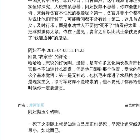
中国贪官不怕死，非只今日，自古而然。这个现象情深理
实值得深究。人说投鼠忌器，阿妞投鼠不忌器，你咋会想
诗，来解释贪官不怕死的根源呢？第一，贪官并非个个都
别说让他们理解了，可能听闻都不曾有过；第二，这几首
义，及时行乐，而是奉劝世人不要把“死不了”情看得太重
把浮财攥得太紧。依在下愚见，贪官之所以比武士豪侠更
了“钱能通神”的鬼话。
阿妞不牛 2015-04-08 11:14:23
回复 '农家苦' 的评论 :
哈哈哈，您说的好玩啊。没错，是有许多文化局长教育部
官根本不知道什么高翥，但是他们混到那个位置，受党的
么个基本觉悟：第一是无神论，包括毛主席进了水晶棺也
是现实主义，徐将军财厚不是吃素的，他不要死了你再给
时候你一定要进贡。
作者：
摩诃笨蛋
留言时间：20
阿妞抛玉引砖啊。
一死了之实际上就是知道自己反正也是死，早死让追查线
最小。如此而已。