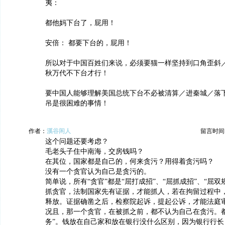
夷：
都他妈下台了，屁用！
安倍： 都要下台的，屁用！
所以对于中国百姓们来说，必须要猫一样坚持到口角歪斜
秋万代不下台才行！
要中国人能够理解美国总统下台不必被清算／进秦城／落
吊是很困难的事情！
作者：
溪谷闲人
留言时间：20
这个问题还要考虑？
毛老头子住中南海，交房钱吗？
在其位，国家都是自己的，何来贪污？用得着贪污吗？
没有一个贪官认为自己是贪污的。
简单说，所有“贪官”都是“屈打成招”、“屈抓成招”、“屈双
抓贪官，法制国家先有证据，才能抓人，若在拘留过程中
释放。证据确凿之后，检察院起诉，提起公诉，才能法庭
况且，那一个贪官，在被抓之前，都不认为自己在贪污。都
务”。钱放在自己家和放在银行没什么区别，因为银行行长