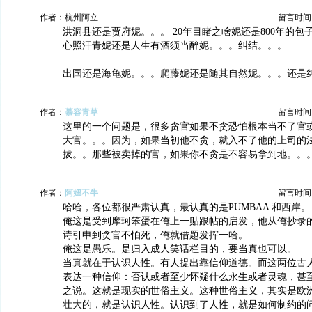
作者：杭州阿立
留言时间：20
洪洞县还是贾府妮。。。 20年目睹之啥妮还是800年的包
心照汗青妮还是人生有酒须当醉妮。。。纠结。。。
出国还是海龟妮。。。爬藤妮还是随其自然妮。。。还是
作者：
慕容青草
留言时间：20
这里的一个问题是，很多贪官如果不贪恐怕根本当不了官
大官。。。因为，如果当初他不贪，就入不了他的上司的
拔。。那些被卖掉的官，如果你不贪是不容易拿到地。。
作者：
阿妞不牛
留言时间：20
哈哈，各位都很严肃认真，最认真的是PUMBAA 和西岸。
俺这是受到摩珂笨蛋在俺上一贴跟帖的启发，他从俺抄录
诗引申到贪官不怕死，俺就借题发挥一哈。
俺这是愚乐。是归入成人笑话栏目的，要当真也可以。
当真就在于认识人性。有人提出靠信仰道德。而这两位古
表达一种信仰：否认或者至少怀疑什么永生或者灵魂，甚
之说。这就是现实的世俗主义。这种世俗主义，其实是欧
壮大的，就是认识人性。认识到了人性，就是如何制约的