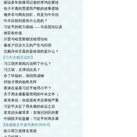
· 据说多年前痛骂记者的李鸿忠要挂
· 包子不瘪的荒谬而严酷的述事逻辑
· 俺并非与网友抬杠，而是为中共抬
· 中共目前到底有什么危机？
· 习近平的权力基础——与吴国光以及
· 雄安有价值
· 川普与哈里斯都没啥理论哈
· 暴发户百步大王的产生与归宿
· 北戴河传言真的是啥假的是什么？
【习大大戏万点红】
· 习江胡并肩阅兵说明了什么？
· 习江胡，京津试比高？
· 杀了毕福剑，请回芮成钢
· 对徐才厚的临终关怀
· 香港在逼着习近平做邓小平？
· 关于周永康案最简明的中央文件（
· 表哥来信：你造谣有术后果很严重
· 习近平决定了周永康的命运之后
· 老龙抬头被塔罩：东海识别区的要
· 中国惊天轮盘赌：习近平对周永康
【自选妞文牛皮代表作2010-I】
· 批斗荷兰老牌走资派