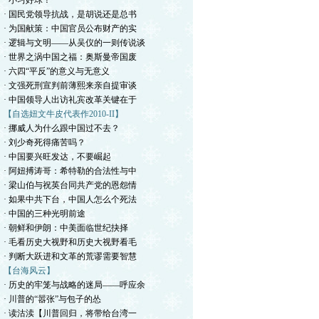
· 小习好球！
· 国民党领导抗战，是胡说还是总书
· 为国献策：中国官员公布财产的实
· 逻辑与文明——从吴仪的一则传说谈
· 世界之涡中国之福：奥斯曼帝国废
· 六四“平反”的意义与无意义
· 文强死刑宣判前薄熙来亲自提审谈
· 中国领导人出访礼宾改革关键在于
【自选妞文牛皮代表作2010-II】
· 挪威人为什么跟中国过不去？
· 刘少奇死得痛苦吗？
· 中国要兴旺发达，不要崛起
· 阿妞搏涛哥：希特勒的合法性与中
· 梁山伯与祝英台同共产党的恩怨情
· 如果中共下台，中国人怎么个死法
· 中国的三种光明前途
· 朝鲜和伊朗：中美面临世纪抉择
· 毛看历史大视野和历史大视野看毛
· 判断大跃进和文革的荒谬需要智慧
【台海风云】
· 历史的牢笼与战略的迷局——呼应余
· 川普的“嚣张”与包子的怂
· 读沽渎【川普回归，将带给台湾一