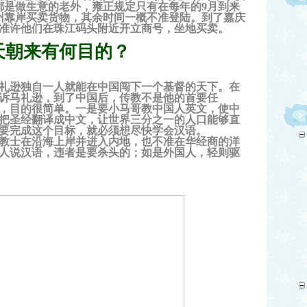
的都是做生意的老外，雍正规定只有在每年的9月到来
州靠岸买卖货物，其余时间一概不准登陆。到了嘉庆
准许他们在珠江码头附近开立商号，坐地买卖。
天朝来有何目的？
礼逊独自一人就能在中国闯下一个基督的天下。在
诉马礼逊，到了中国后，传教不是他的首要任
实，目的很简单。一是要小马哥教中国人英文，使中
把圣经翻译成中文，让世界三分之一的人口能够直
要完成这个目标，就必须想尽快学会汉语。
教士在沿海上岸并进入内地，也不准在华经商的洋
人说汉语，违者是要杀头的；如是外国人，轻则驱