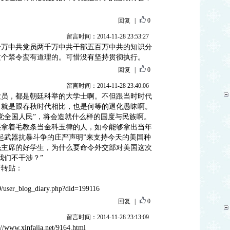
回复
|
0
留言时间：2014-11-28 23:53:27
千万中共党员两千万中共干部五百万中共的知识分
这个禁令蛮有道理的。可惜没有坚持贯彻执行。
回复
|
0
留言时间：2014-11-28 23:40:06
大员，都是朝廷科举的大学士啊。不但跟当时时代
，就是跟春秋时代相比，也是何等的退化愚昧啊。
党全国人民”，将会造就什么样的国度与民族啊。
还拿着毛教条当金科玉律的人，如今能够拿出当年
起武器抗暴斗争的庄严声明”来支持今天的美国种
毛主席的好学生，为什么要命令外交部对美国这次
我们不干涉？”
新转贴：
y9/user_blog_diary.php?did=199116
回复
|
0
留言时间：2014-11-28 23:13:09
xinfajia.net/9164.html