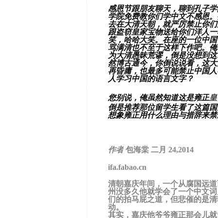
感恩节跟朋友聊天，聊到孔子学
学院免费教你们学中文不感恩。
去在大清天朝，就严厉禁止你们
跟盗窃皇家宝物送给你们洋人一
笑，哈哈大笑。在座的一位中国
骂满清也不至于这样下作吧。俺
为大清愚昧荒谬，倒是没想到这
然博古通今，你倒说说看，这大
再昏庸，也最多可能禁止中国人
人学习中国的语言文字？
您别说，俺虽然知道这是雍正
皇
倒是推荐那位留学生看了这篇国
想象雍正用什么理由与措辞来禁
作者
包海棠
二月 24,2014
ifa.fabao.cn
清朝嘉庆年间，一个从腐国远道
州没多久他就学会了一个中文词
们的拍马屁之道，但悲催的是清
动。
其实，嘉庆他爷爷雍正那会儿就