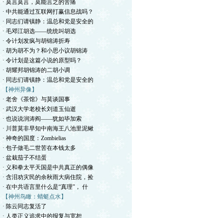
· 莫言莫言，莫能言之的苦痛
· 中共能通过互联网打赢信息战吗？
· 同志们请镇静：温总和党是安全的
· 毛邓江胡选——统统叫胡选
· 令计划发疯与胡锦涛折寿
· 胡为胡不为？和小思小议胡锦涛
· 令计划是这篇小说的原型吗？
· 胡耀邦胡锦涛的二胡小调
· 同志们请镇静：温总和党是安全的
【神州异像】
· 老舍《茶馆》与莫谈国事
· 武汉大学老校长刘道玉仙逝
· 也说说润涛阎——犹如毕加索
· 川普莫非早知中南海王八池里泥鳅
· 神奇的国度：Zombielias
· 包子做毛二世苦在本钱太多
· 盆栽茄子不结蛋
· 义和拳太平天国是中共真正的偶像
· 含泪劝灾民的余秋雨大病住院，捡
· 在中共语言里什么是“真理”， 什
【神州鸟瞰：蜻蜓点水】
· 陈云同志复活了
· 人类正义追求中的报复与宽恕