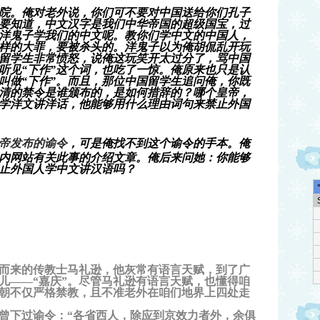
院。俺对老外说，你们可不要对中国送给你们孔子
要知道，中文汉字是我们中华帝国的超级国宝，过
洋鬼子学我们的中文呢。教你们学中文的中国人，
样的大罪，要被杀头的。
洋鬼子以为俺胡侃乱开玩
留学生非常愤怒，说俺这玩笑开太过分了，骂中国
听见“下作”这个词，也吃了一惊。
俺原来也只是认
叫做“下作”。而且，那位中国留学生追问俺，你既
清的禁令是谁颁布的，是如何措辞的？哪个皇帝，
学洋文讲洋话，他能够用什么理由词句来禁止外国
帝发布的谕令
，可是俺找不到
这个谕令的手本。俺
内网站有关此事的介绍文章。俺后来问她：你能够
止外国人学中文讲汉语吗？
而来的传教士马礼逊，他灰常有语言天赋，到了广
儿——“嘉庆”。尽管马礼逊有语言天赋，也懂得咱
朝不仅严格禁教，且不准老外在咱们地界上四处走
曾下过谕令：“各省西人，除应到京效力者外，余俱