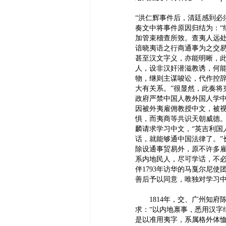
“洪仁辉事件后，清廷感到必
奏文中将事件原因归结为：“
加管束稽查所致。查夷人远
谙晓夷语之行商通事为之交
甚至汉文字义，亦能明晰，
人，设非汉奸潜滋教诱，何能
物，继则主谋唆讼，代作控
大有关系。”很显然，此奏将
政府严禁中国人教外国人学
因被外夷雇佣教授中文，被视
惧，而夷商等共识天朝威德。”英
麟请求学习中文，“英吉利国
话，就能够通中国法律了。”
除设通事贸易外，原不许多
系内地民人，尽可学话，不必
伴1793年访华的马戛尔尼
善后予以同意，唯独对学习
1814年，交、广州知府
求：“以内地禀事，悉用汉字
是以准用夷字，系属格外体