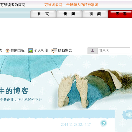
设万维读者为首页
万维读者网 -- 全球华人的精神家园
首 页
新 闻
视 频
博 客
志
控制面板
个人相册
给我留言
牛的博客
不务正业，正儿八经不正经
2014-11-28 22:44:17