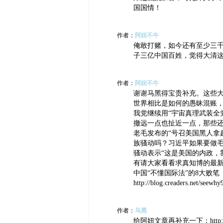
国国情！
作者：
阿妞不牛
俺敢打赌，如今还有至少三
子三亿中国百姓，觉得大清
作者：
阿妞不牛
谢谢马黑得宝贵补充。这些
世界相比是如何的愚昧混账
我党继续用“宇宙真理武装全
撤远一点也扯近一点，那些
老毛发布的“号召美国黑人拿
族骚动吗？习近平如果要做
骚动表示“这是美国的内政，
有请大家看看求真知博的最
中国“不懂国际法”的8大败笔
http://blog.creaders.net/seewh
作者：
马黑
给阿妞文章再补充一下：http://www.