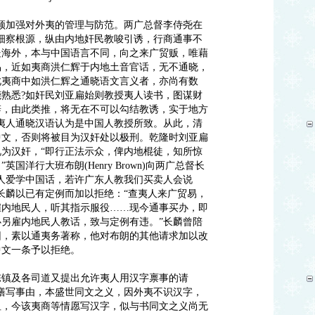
须加强对外夷的管理与防范。两广总督李侍尧在
细察根源，纵由内地奸民教唆引诱，行商通事不
处海外，本与中国语言不同，向之来广贸贩，唯藉
易，近如夷商洪仁辉于内地土音官话，无不通晓，
此夷商中如洪仁辉之通晓语文言义者，亦尚有数
熟悉?如奸民刘亚扁始则教授夷人读书，图谋财
辞，由此类推，将无在不可以勾结教诱，实于地方
夷人通晓汉语认为是中国人教授所致。从此，清
中文，否则将被目为汉奸处以极刑。乾隆时刘亚扁
为汉奸，“即行正法示众，俾内地棍徒，知所惊
国洋行大班布朗(Henry Brown)向两广总督长
人爱学中国话，若许广东人教我们买卖人会说
长麟以已有定例而加以拒绝：“查夷人来广贸易，
雇内地民人，听其指示服役……现今通事买办，即
另雇内地民人教话，致与定例有违。”长麟曾陪
使团，素以通夷务著称，他对布朗的其他请求加以改
中文一条予以拒绝。
陈镇及各司道又提出允许夷人用汉字禀事的请
缮写事由，本盛世同文之义，因外夷不识汉字，
恤，今该夷商等情愿写汉字，似与书同文之义尚无