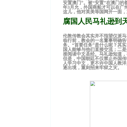
安置澳门”。被“安置”在澳门
年3月允，外国商船才可以在广
这儿，他对英美等国网开一面，
腐国人民马礼逊到
伦敦传教会其实并不指望仅派马
临行前，教会的一名董事明确告
务。“首要任务”是什么呢？其
国人能够与他们直接交流；二是
接阅读中文圣经。马礼逊知道，
但是，中国朝廷不仅禁止外国传
人学习中文，更不许中国人教洋
逐出境，重则招来牢狱之灾。