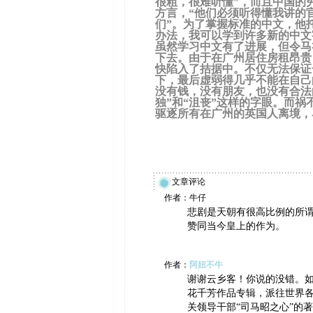
很粗，很难听懂”，而且中国的
方言，“他们必须听得懂我讲的
们”。为了掌握标准的中文，他
办法，我可以学到许多新的中文
虽然学习中文有了进展，但令马
下去。由于在广州居住房租昂贵
快陷入了拮据中。不仅无法保证
下，最后虚弱得几乎不能在自己
没有钱，没有朋友，也没有合法
独”和“沮丧”这样的字眼。而祸
驱逐所有在广州的英国人离境，
文章评论
作者：牛仔
悲剧是天朝有很高比例的所谓
赞同当今皇上的作为。
作者：
阿妞不牛
谢谢云乡客！你说的没错。
花千芳作品专辑，派往世界
关领导干部“司马昭之心”的