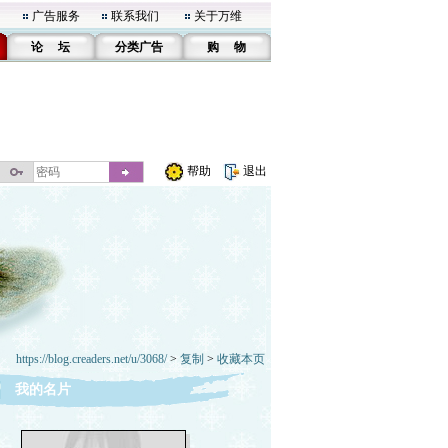
广告服务
联系我们
关于万维
论 坛
分类广告
购 物
帮助
退出
https://blog.creaders.net/u/3068/
>
复制
>
收藏本页
我的名片