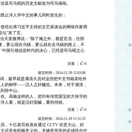
有涉及司马昭的历史文献改为司马南啦。
的禁止洋人学中文的事儿同时发生的：
，曾经出席习近平主持的文艺座谈会的网络作家周
论坛”发了言。
当天发微博说：“除了俺之外，都是官员，任部
佬，要么现在乌镇，要么就在去乌镇的路上，不
’中国引领信息时代的决心，已经是司马昭之心
回复
|
0
留言时间：2014-11-29 12:03:08
个词，最早就是满清大员对这些把中文书籍卖给外
汉人的称呼——汉人之奸贼也。本来，对于满清，
凯到孙中山。
存在。高喻这样的人，把印有传世国宝的方块字的
给洋人看，就是汉奸国贼，重刑伺候。
回复
|
0
留言时间：2014-11-29 11:51:35
员，十亿老百姓喜欢通过 CCTV 欣赏大山、好
中文还是有积极意义的，关键是所学的必须符合中