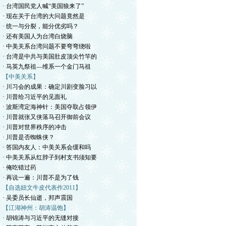
· 台湾国民党人喊“美国狼来了”
· 现在关于台湾的大问题竟然是
· 统一与分裂，能分优劣吗？
· 还有美国人为台湾白烧脑
· 中美关系台湾问题不要弯弯绕啦
· 台湾是中共与美国肚皮顶尖竹竿的
· 马英九祭祖—维系一个金门马祖
【中美关系】
· 川习会的成果：确定川剧变脸习以
· 川普给习近平的见面礼
· 波斯湾定海神针：美国夺取占领伊
· 川普就张又侠落马召开御前会议
· 川普对世界秩序的冲击
· 川普是否蜘蛛侠？
· 答国内友人：中美关系会缓和吗
· 中美关系从红脖子到村支书须知要
· 俺吃错过药
· 再说一遍：川普不是为了钱
【自选妞文牛皮代表作2011】
· 吴委员长仙逝，邦声震国
【江湖神州：胡涛温饱】
· 胡锦涛与习近平的无缝对接