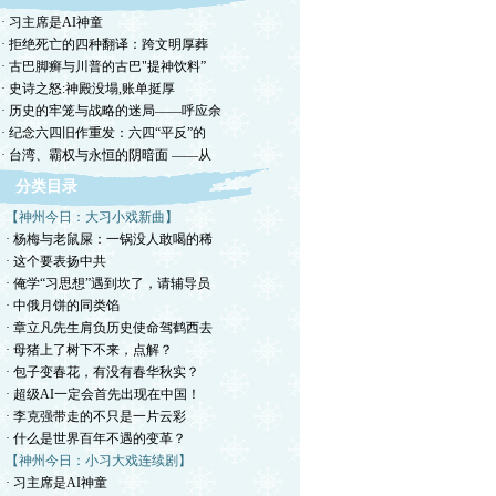
· 习主席是AI神童
· 拒绝死亡的四种翻译：跨文明厚葬
· 古巴脚癣与川普的古巴"提神饮料”
· 史诗之怒:神殿没塌,账单挺厚
· 历史的牢笼与战略的迷局——呼应余
· 纪念六四旧作重发：六四“平反”的
· 台湾、霸权与永恒的阴暗面 ——从
分类目录
【神州今日：大习小戏新曲】
· 杨梅与老鼠屎：一锅没人敢喝的稀
· 这个要表扬中共
· 俺学“习思想”遇到坎了，请辅导员
· 中俄月饼的同类馅
· 章立凡先生肩负历史使命驾鹤西去
· 母猪上了树下不来，点解？
· 包子变春花，有没有春华秋实？
· 超级AI一定会首先出现在中国！
· 李克强带走的不只是一片云彩
· 什么是世界百年不遇的变革？
【神州今日：小习大戏连续剧】
· 习主席是AI神童