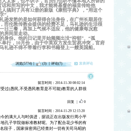
穷人太多，也不识字，官员们也听不懂本地人所讲的
官话和所写的中文，我才能将基督的福音传给他
托人搞到了共有32册的新版《康熙字典》，“用这个
字”。
礼逊发愁的是如何获得合法身份，在广州长期居住
，而伦敦传教会提供的经费不足，马礼逊的生活很
一日三餐，再加上气候不适应，他的健康每况愈
的房间里走动。
的身份。他的日记里开始频频出没“抑郁”、“孤
不单行，10月份，由于中英双方发生贸易冲突，官府
马礼逊不得不带着行李和书籍登上一艘英国船。
浏览(5774)
(3)
评论(7)
发表评论
留言时间：2014-11-30 08:02:14
受过(愚民,不受愚民教育是不可能)教育的人群很
回复
|
0
留言时间：2014-11-29 12:15:20
如今的满大人与时俱进，据说正在出版发行周小平
各地孔子学院做标准教材呢。为了配合花少爷的有
著名段子，国家保密局已经查封一切有关司马昭的