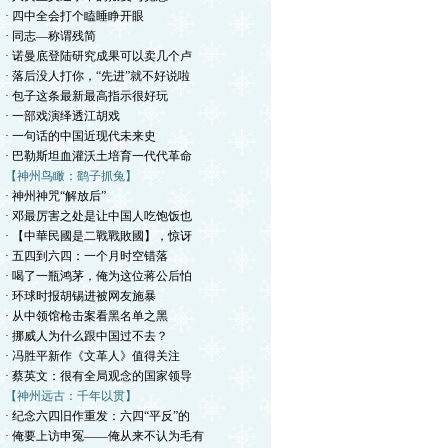
· 四中全会打个瞌睡睁开眼
· 同志—称谓残简
· 诺曼底登陆研究成果可以卖几个卢
· 落后没人打你，“先进”就不好说啦
· 包子这条最新最高指示很好玩
· 一部戏演绎透江胡戏
· 一句话的中国近现代未来史
· 巴勒斯坦血灌沃土培育一代代革命
【神州鸟瞰：鹞子抓兔】
· 神州神咒“解放后”
· 邓最厉害之处是让中国人吃饱饭也
· 【中華民國是二戰戰敗國】，惊讶
· 五四到六四：一个月时空错落
· 喝了一瓶鸿茅，俺为这位蒋公后怕
· 环球时报胡锡进被网友施暴
· 从中领馆枪击案看黑名单之黑
· 挪威人为什么跟中国过不去？
· 冯胜平新作《文革人》值得关注
· 蔡英文：很有全局观念的国家领导
【神州远古：千年以贯】
· 纪念六四旧作重发：六四“平反”的
· 俺要上访申冤——俺从来不认为毛有