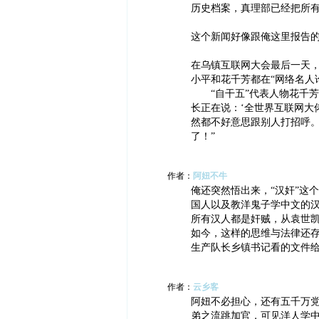
历史档案，真理部已经把所
这个新闻好像跟俺这里报告
在乌镇互联网大会最后一天
小平和花千芳都在“网络名人
“自干五”代表人物花千芳
长正在说：‘全世界互联网大
然都不好意思跟别人打招呼。
了！”
作者：
阿妞不牛
俺还突然悟出来，“汉奸”这
国人以及教洋鬼子学中文的
所有汉人都是奸贼，从袁世
如今，这样的思维与法律还
生产队长乡镇书记看的文件
作者：
云乡客
阿妞不必担心，还有五千万党
弟之流跳加官，可见洋人学