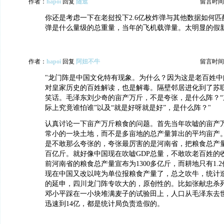
作者：
hapoi
回复
随逛
留言时间：20
你还是考虑一下在老挝投下2.6亿枚炸弹与其他数据如何匹配吧
弹是什么量级的总重量，当年的飞机载弹量。太明显的假
作者：
hapoi
回复
阿妞不牛
留言时间：20
"龙门阵是中国文化特有现象。为什么？因为这是老百姓中
对皇家历史的百姓解读，也是解毒。隔壁邻居进化到了苏
笑话。毛泽东刘少奇的亩产万斤，不是夸张，是什么阵？“
际上究竟谁怕谁”以及“就是好呀就是好”，是什么阵？"
认真讨论一下亩产万斤粮食的问题。首先当年吹嘘的亩产
常小的一块土地，而不是多亩地的总产量算出的平均亩产
是不敢那么夸张的，夸张最厉害的是河南省，把粮食总产
百亿斤。就好像中国现在吹嘘GDP总量，不敢吹老百姓的
前河南省的粮食总产量宣布为1300多亿斤，而耕地只有1.
现在中国又改以吨为单位报粮食产量了，总之吹牛，统计
的延申，四川龙门阵专吹大的，原创性的。比如张献忠杀
邓小平踩在一小块堆满麦子的试验田上，人口从毛泽东去
迅速到14亿，都是统计局负责造假的。