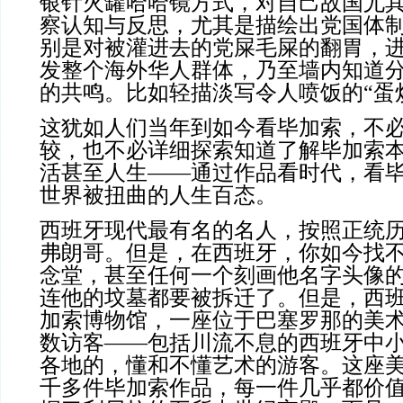
银针火罐哈哈镜方式，对自己故国尤
察认知与反思，尤其是描绘出党国体
别是对被灌进去的党屎毛屎的翻胃，
发整个海外华人群体，乃至墙内知道
的共鸣。比如轻描淡写令人喷饭的“蛋
这犹如人们当年到如今看毕加索，不
较，也不必详细探索知道了解毕加索
活甚至人生——通过作品看时代，看
世界被扭曲的人生百态。
西班牙现代最有名的名人，按照正统
弗朗哥。但是，在西班牙，你如今找
念堂，甚至任何一个刻画他名字头像
连他的坟墓都要被拆迁了。但是，西
加索博物馆，一座位于巴塞罗那的美
数访客——包括川流不息的西班牙中
各地的，懂和不懂艺术的游客。这座
千多件毕加索作品，每一件几乎都价