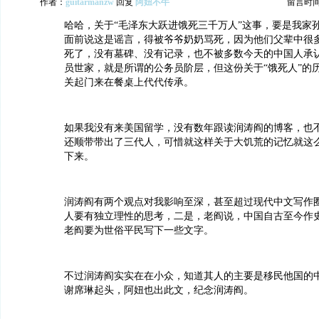
作者：
guitarmanzw
回复
阿妞不牛
留言时间：2
哈哈，关于“毛泽东大跃进饿死三千万人”这事，要是我家
面前说这是谣言，得被爷爷奶奶骂死，因为他们父辈中很
死了，没有墓碑、没有记录，也不被多数今天的中国人承
员世家，就是所谓的公务员阶层，但这份关于“饿死人”的
关起门来在餐桌上代代传承。
如果我没有来美国留学，没有数年跟读润涛阎的博客，也
还顺带带出了三代人，可惜就这样关于大饥荒的记忆就这
下来。
润涛阎有两个观点对我影响至深，甚至超过现代中文写作
人要有独立理性的思考，二是，老阎说，中国自古至今作
老阎要为世俗平民写下一些文字。
不过润涛阎实实在在小众，知道其人的主要是移民他国的中
谢席琳起头，阿妞也出此文，纪念润涛阎。