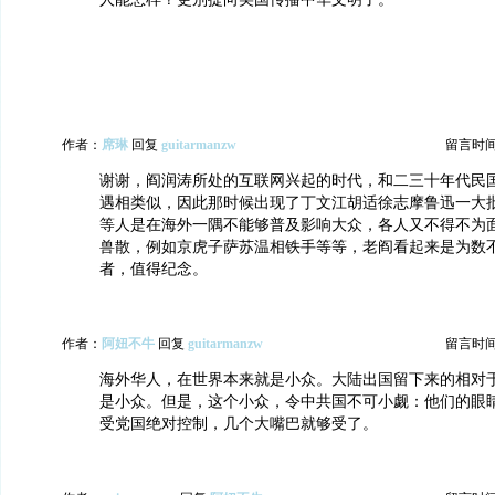
作者：
席琳
回复
guitarmanzw
留言时间：2
谢谢，阎润涛所处的互联网兴起的时代，和二三十年代民
遇相类似，因此那时候出现了丁文江胡适徐志摩鲁迅一大
等人是在海外一隅不能够普及影响大众，各人又不得不为
兽散，例如京虎子萨苏温相铁手等等，老阎看起来是为数
者，值得纪念。
作者：
阿妞不牛
回复
guitarmanzw
留言时间：2
海外华人，在世界本来就是小众。大陆出国留下来的相对
是小众。但是，这个小众，令中共国不可小觑：他们的眼
受党国绝对控制，几个大嘴巴就够受了。