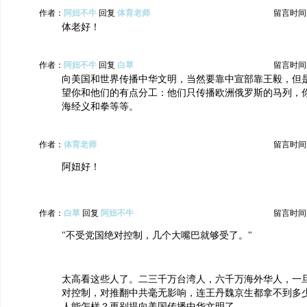
作者：
阿妞不牛
回复
体育老师
留言时间：20
体老好！
作者：
阿妞不牛
回复
白草
留言时间：20
向美国和世界传播中华文明，当然要靠中宣部靠王毅，但
望你和他们的有点分工：他们只传播欧洲俄罗斯的马列，
海经义和拳等等。
作者：
体育老师
留言时间：20
阿妞好！
作者：
白草
回复
阿妞不牛
留言时间：20
"不受党国绝对控制，几个大嘴巴就够受了。"
太高看这些人了。二三千万台湾人，六千万海外华人，一
对控制，对推翻中共毫无影响，连王丹魏京生都拿不到多
人能怎样？更别提向美国传播中华文明了。