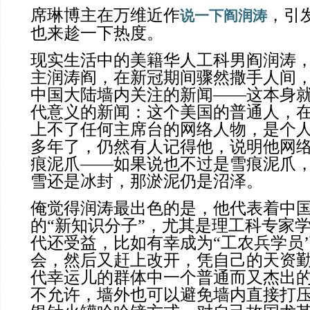
席琳博主在万维近作
，引
说一下阎润涛
也来趁一下热度。
现实生活中的美籍华人工科男阎润涛
主润涛阎，在新冠期间骤然撒手人间
中国大陆墙内关注的新闻——这本身
代意义的新闻：这个美国的普通人，
上不了任何主席台的网络人物，是个
多年了，仍然有人记得他，说明他网
痕泥爪——如果说也不过是雪痕泥爪
雪还是冰封，那淤泥仍是沼泽。
俺觉得润涛最出色的是，他代表着中
的“新知识分子”，尤其是理工科专家
代还受益，比如有幸成为“工农兵学员
会，然后又赶上改开，凭自己的天资
代幸运儿的群体中一个普通而又杰出
不允许，墙外也可以避免墙内直接打