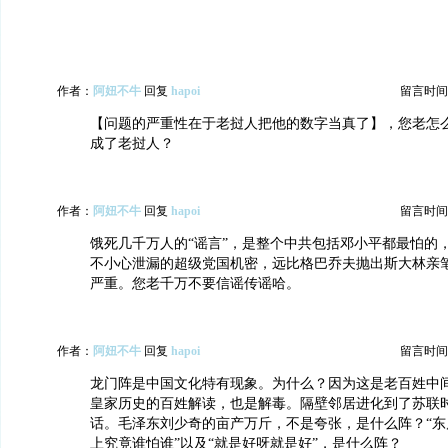
作者：
阿妞不牛
回复
hapoi
留言时间：20
【问题的严重性在于老挝人把他的数字当真了】，您老怎
成了老挝人？
作者：
阿妞不牛
回复
hapoi
留言时间：20
饿死几千万人的“谣言”，是整个中共包括邓小平都最怕的
不小心泄漏的超级党国机密，远比格巴乔夫抛出斯大林亲
严重。您老千万不要信谣传谣哈。
作者：
阿妞不牛
回复
hapoi
留言时间：20
龙门阵是中国文化特有现象。为什么？因为这是老百姓中
皇家历史的百姓解读，也是解毒。隔壁邻居进化到了苏联
话。毛泽东刘少奇的亩产万斤，不是夸张，是什么阵？“东
上究竟谁怕谁”以及“就是好呀就是好”，是什么阵？