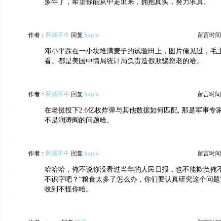
多年了，希望你能从中走出来，拥抱真实，努力求真。
作者：
阿妞不牛
回复
hapoi
留言时间：20
邓小平踩在一小块堆满麦子的试验田上，图片俺见过，毛
看。都是美国中情局统计局负责造假欺骗您老的哈。
作者：
阿妞不牛
回复
hapoi
留言时间：20
在老挝投下2.6亿枚炸弹与其他数据如何匹配, 那是军事
不是润涛阎的问题哈。
作者：
阿妞不牛
回复
hapoi
留言时间：20
哈哈哈，俺不说你没看过当年的人民日报，也不能欺负俺
不识字吧？“粮食太多了怎么办，你们要认真研究这个问题
收到不怪你哈。