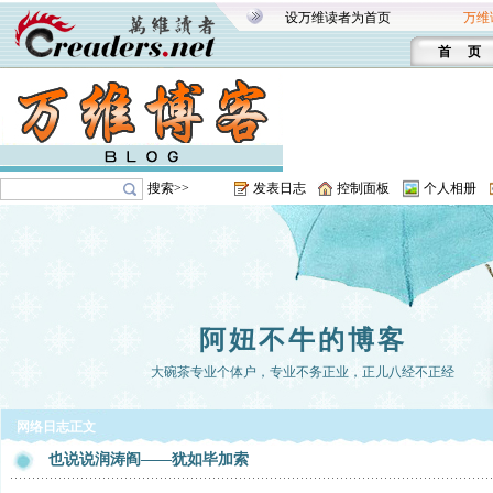
设万维读者为首页
万维
首 页
搜索>>
发表日志
控制面板
个人相册
阿妞不牛的博客
大碗茶专业个体户，专业不务正业，正儿八经不正经
网络日志正文
也说说润涛阎——犹如毕加索