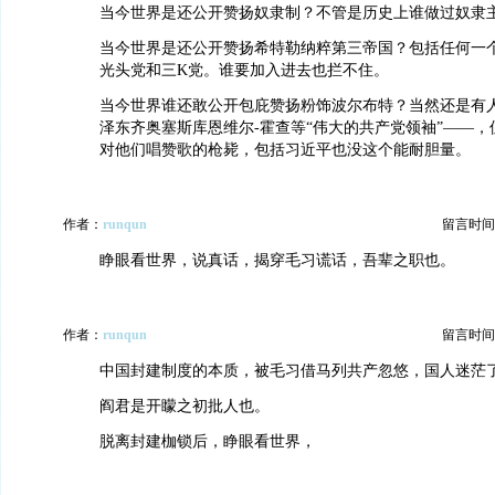
当今世界是还公开赞扬奴隶制？不管是历史上谁做过奴隶
当今世界是还公开赞扬希特勒纳粹第三帝国？包括任何一
光头党和三K党。谁要加入进去也拦不住。
当今世界谁还敢公开包庇赞扬粉饰波尔布特？当然还是有
泽东齐奥塞斯库恩维尔-霍查等“伟大的共产党领袖”——
对他们唱赞歌的枪毙，包括习近平也没这个能耐胆量。
作者：
runqun
留言时间：20
睁眼看世界，说真话，揭穿毛习谎话，吾辈之职也。
作者：
runqun
留言时间：20
中国封建制度的本质，被毛习借马列共产忽悠，国人迷茫
阎君是开矇之初批人也。
脱离封建枷锁后，睁眼看世界，