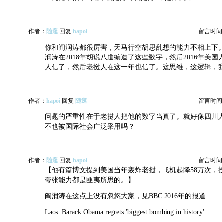
作者：
随逛
回复
hapoi
留言时间：20
你和阎润涛都很厉害，天马行空胡思乱想的能力不相上下
润涛在2018年胡说八道编造了这些数字，然后2016年美
人信了，然后老挝人在这一年也信了。这思维，这逻辑，
作者：
hapoi
回复
随逛
留言时间：20
问题的严重性在于老挝人把他的数字当真了。就好像四川
不也被国际社会广泛采用吗？
作者：
随逛
回复
hapoi
留言时间：20
【他有篇博文提到美国当年轰炸老挝，飞机起降58万次，投
夸张能力都是匪夷所思的。】
阎润涛在这点上没有忽悠大家，见BBC 2016年的报道
Laos: Barack Obama regrets 'biggest bombing in history'