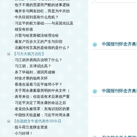
· 包子不瘪的荒谬而严酷的述事逻辑
· 俺并非与网友抬杠，而是为中共抬
· 中共目前到底有什么危机？
· 习近平的权力基础——与吴国光以及
· 雄安有价值
· 川普与哈里斯都没啥理论哈
· 暴发户百步大王的产生与归宿
中国报刊怀念齐奥
· 北戴河传言真的是啥假的是什么？
【习大大戏万点红】
· 习江胡并肩阅兵说明了什么？
· 习江胡，京津试比高？
· 杀了毕福剑，请回芮成钢
· 对徐才厚的临终关怀
· 香港在逼着习近平做邓小平？
· 关于周永康案最简明的中央文件（
中国报刊怀念齐奥
· 表哥来信：你造谣有术后果很严重
· 习近平决定了周永康的命运之后
· 老龙抬头被塔罩：东海识别区的要
· 中国惊天轮盘赌：习近平对周永康
【自选妞文牛皮代表作2010-I】
· 批斗荷兰老牌走资派
· 小习好球！