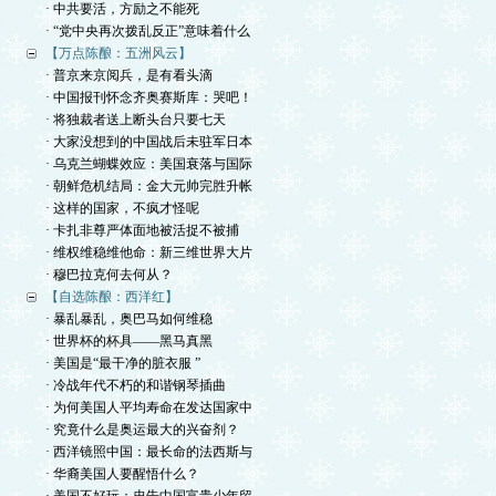
· 中共要活，方励之不能死
· “党中央再次拨乱反正”意味着什么
【万点陈酿：五洲风云】
· 普京来京阅兵，是有看头滴
· 中国报刊怀念齐奥赛斯库：哭吧！
· 将独裁者送上断头台只要七天
· 大家没想到的中国战后未驻军日本
· 乌克兰蝴蝶效应：美国衰落与国际
· 朝鲜危机结局：金大元帅完胜升帐
· 这样的国家，不疯才怪呢
· 卡扎非尊严体面地被活捉不被捕
· 维权维稳维他命：新三维世界大片
· 穆巴拉克何去何从？
【自选陈酿：西洋红】
· 暴乱暴乱，奥巴马如何维稳
· 世界杯的杯具——黑马真黑
· 美国是“最干净的脏衣服 ”
· 冷战年代不朽的和谐钢琴插曲
· 为何美国人平均寿命在发达国家中
· 究竟什么是奥运最大的兴奋剂？
· 西洋镜照中国：最长命的法西斯与
· 华裔美国人要醒悟什么？