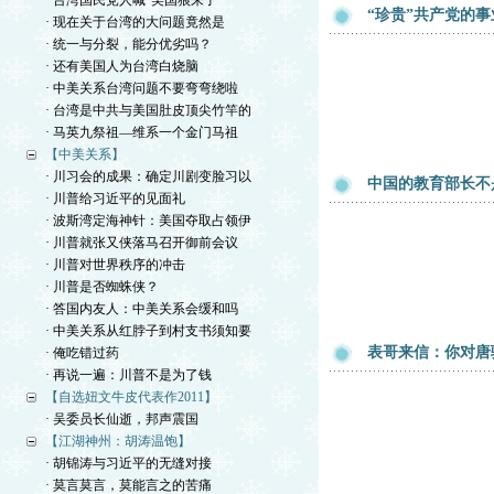
· 台湾国民党人喊“美国狼来了”
“珍贵”共产党的事
· 现在关于台湾的大问题竟然是
· 统一与分裂，能分优劣吗？
· 还有美国人为台湾白烧脑
· 中美关系台湾问题不要弯弯绕啦
· 台湾是中共与美国肚皮顶尖竹竿的
· 马英九祭祖—维系一个金门马祖
【中美关系】
· 川习会的成果：确定川剧变脸习以
中国的教育部长不
· 川普给习近平的见面礼
· 波斯湾定海神针：美国夺取占领伊
· 川普就张又侠落马召开御前会议
· 川普对世界秩序的冲击
· 川普是否蜘蛛侠？
· 答国内友人：中美关系会缓和吗
· 中美关系从红脖子到村支书须知要
表哥来信：你对唐
· 俺吃错过药
· 再说一遍：川普不是为了钱
【自选妞文牛皮代表作2011】
· 吴委员长仙逝，邦声震国
【江湖神州：胡涛温饱】
· 胡锦涛与习近平的无缝对接
· 莫言莫言，莫能言之的苦痛