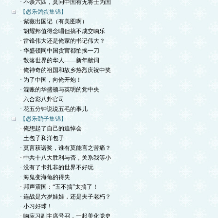
· 不谈六四，莫问中国有无将士为国
【愚乐鸽蛋集锦】
· 紫薇出国记（有美图啊）
· 胡耀邦值得念唱但搞不成交响乐
· 雷锋伟大还是俺家的书记伟大？
· 华盛顿同中国贪官都怕挨一刀
· 散落世界的华人——新年献词
· 俺神奇的祖国和故乡热烈庆祝中奖
· 为了中国，向俺开炮！
· 混账的华盛顿与英明的党中央
· 六合彩八卦官司
· 花五分钟说说五毛的事儿
【愚乐鹞子集锦】
· 俺想起了自己的追悼会
· 土包子和洋包子
· 莫言获诺奖，谁有莫能言之苦痛？
· 中共十八大胜利与否，关系我等小
· 没有了卡扎非的世界不好玩
· 海鬼变海龟的得失
· 邦声震国：“五不搞”太搞了！
· 连战是六岁娃娃，还是夫子老朽？
· 小习好球！
· 响应习副主席号召，一起美化党史