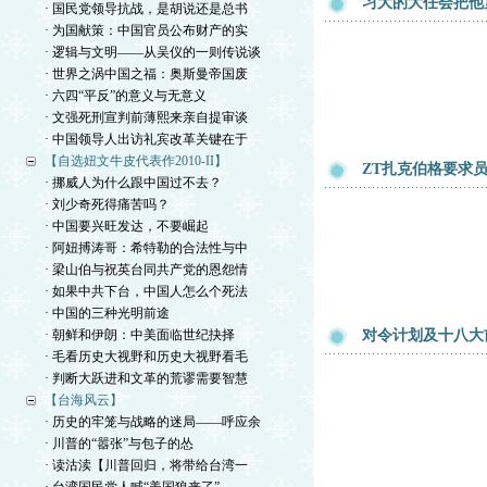
习大的大任会把他
· 国民党领导抗战，是胡说还是总书
· 为国献策：中国官员公布财产的实
· 逻辑与文明——从吴仪的一则传说谈
· 世界之涡中国之福：奥斯曼帝国废
· 六四“平反”的意义与无意义
· 文强死刑宣判前薄熙来亲自提审谈
· 中国领导人出访礼宾改革关键在于
【自选妞文牛皮代表作2010-II】
ZT扎克伯格要求
· 挪威人为什么跟中国过不去？
· 刘少奇死得痛苦吗？
· 中国要兴旺发达，不要崛起
· 阿妞搏涛哥：希特勒的合法性与中
· 梁山伯与祝英台同共产党的恩怨情
· 如果中共下台，中国人怎么个死法
· 中国的三种光明前途
· 朝鲜和伊朗：中美面临世纪抉择
对令计划及十八大
· 毛看历史大视野和历史大视野看毛
· 判断大跃进和文革的荒谬需要智慧
【台海风云】
· 历史的牢笼与战略的迷局——呼应余
· 川普的“嚣张”与包子的怂
· 读沽渎【川普回归，将带给台湾一