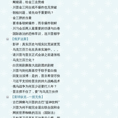
· 阉猪易，给金三去势难
· 川普金三同台戏不爆炸也无突破
· 朝核问题，谁先动手重要吗？
· 金三胖的当量
· 要准备朝鲜爆炸，而非爆炸朝鲜
· 川习会后两人最重要的功课与白卷
· 国际政治的恐怖常识，连川普都学
【俄罗这厮】
· 影评：真实历史与现实比荒诞更荒
· 乌克兰芬兰化在具体实施中。。。
· 请川普与普京正式会谈之前递张纸
· 乌克兰芬兰化？
· 白宫闹剧撕脸大战剧透的剧梗
· 川普与则伦斯基空手联手套白狼
· 回复沽渎博：是的，普京希望尽快
· 习近平支招给普京的持久战略战术
· 俄乌战争为何至少还要打八年？
· 普京撑不住了，要“与乌克兰伙伴
【寰球纵览--一揽无鱼】
· 古巴脚癣与川普的古巴"提神饮料”
· 川普为何不能完全退出联合国和全
· 网状世界蜘蛛的活法（国际法）