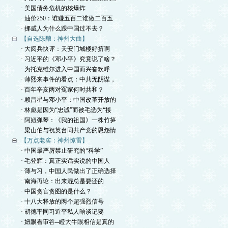
· 美国债务危机的核爆炸
· 油价250：谁赚五百二谁做二百五
· 挪威人为什么跟中国过不去？
【自选陈酿：神州大曲】
· 大阅兵快评：天安门城楼好挤啊
· 习近平的《邓小平》究竟说了啥？
· 为托克维尔进入中国而兴奋欢呼
· 薄熙来事件的看点：中共无阴谋，
· 百年辛亥两对冤家何时共和？
· 赖昌星与邓小平：中国改革开放的
· 林彪是因为“忠诚”而被毛选为“接
· 阿妞弹琴：《我的祖国》一株竹笋
· 梁山伯与祝英台同共产党的恩怨情
【万点老窖：神州惊雷】
· 中国最严厉禁止研究的“科学”
· 毛登辉：真正实话实说的中国人
· 薄与习，中国人民做出了正确选择
· 南海再论：出来混总是要还的
· 中国贪官贪图的是什么？
· 十八大释放的两个超强烈信号
· 胡德平同习近平私人晤谈记要
· 妞眼看审谷--瞪大牛眼相信是真的