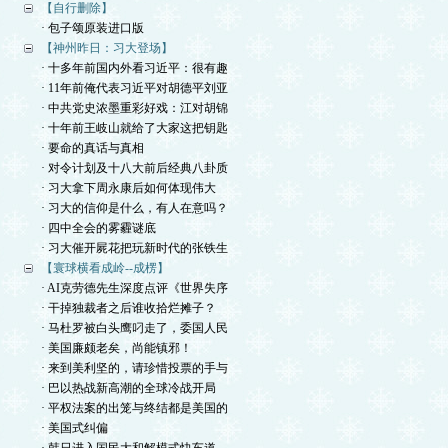
【自行删除】
· 包子颂原装进口版
【神州昨日：习大登场】
· 十多年前国内外看习近平：很有趣
· 11年前俺代表习近平对胡德平刘亚
· 中共党史浓墨重彩好戏：江对胡锦
· 十年前王岐山就给了大家这把钥匙
· 要命的真话与真相
· 对令计划及十八大前后经典八卦质
· 习大拿下周永康后如何体现伟大
· 习大的信仰是什么，有人在意吗？
· 四中全会的雾霾谜底
· 习大催开屍花把玩新时代的张铁生
【寰球横看成岭--成楞】
· AI克劳德先生深度点评《世界失序
· 干掉独裁者之后谁收拾烂摊子？
· 马杜罗被白头鹰叼走了，委国人民
· 美国廉颇老矣，尚能镇邪！
· 来到美利坚的，请珍惜投票的手与
· 巴以热战新高潮的全球冷战开局
· 平权法案的出笼与终结都是美国的
· 美国式纠偏