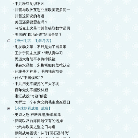
· 中共粉红见识不凡
· 川普与欧洲互怼凸显欧美更多同一
· 川普这回说的有谱
· 美国还需要盟友吗？
· 马斯克上火星与川普摘取数学诺贝
· 美国的“政治正确”到底是啥？
【神州毛古：毛骨考古】
· 毛发动文革，不只是为了当皇帝
· 王沪宁同志文摘：请认真学习
· 民运大珈胡平令俺掉眼镜
· 毛在水晶棺，宋彬彬如何盖棺认定
· 化跳蚤为神器：毛的独家功夫
· 什么“中国模式”？
· 中共历史不能挖的三大茅坑
· 百年党史不能没林彪
· 湘江战役“奇迹”解密
· 怎样过一个有意义的毛主席诞辰日
【环球側看成峰--成疯】
· 史诗之怒:神殿没塌,账单挺厚
· 伊朗以及台海问题仅有的选择
· 北约与欧美之盟之门与道
· 伊朗战略困境：从"打回石器时代"