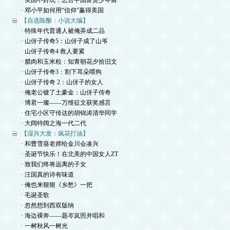
· 美国不好玩：忠告中国富贵少年留
· 邓小平如何用“信仰”赢得美国
【自选陈酿：小说大编】
· 特殊年代普通人被俺弄成二品
· 山伢子传奇5：山伢子成了山爷
· 山伢子传奇4 救人要紧
· 腊肉和玉米粒：知青朝花夕拾旧文
· 山伢子传奇3：割下耳朵喂狗
· 山伢子传奇 2：山伢子的女人
· 俺老公镀了土豪金：山伢子传奇
· 博君一璨——万维征文获奖感言
· 住宅小区守传达的胡锦涛清华同学
· 大阔特阔之海一代二代
【湿兴大发：疯花打油】
· 和曹雪葵老师给金川会凑兴
· 圣诞节快乐！在北美的中国女人ZT
· 致我们终将远离的子女
· 汪国真的诗有味道
· 俺也来狠狠《乡愁》一把
· 毛诞圣歌
· 忽然想到西双版纳
· 海边裸奔——题岑岚照并唱和
· 一树秋风一树光