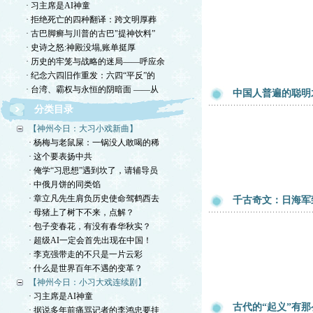
· 习主席是AI神童
· 拒绝死亡的四种翻译：跨文明厚葬
· 古巴脚癣与川普的古巴"提神饮料”
· 史诗之怒:神殿没塌,账单挺厚
· 历史的牢笼与战略的迷局——呼应余
· 纪念六四旧作重发：六四“平反”的
· 台湾、霸权与永恒的阴暗面 ——从
中国人普遍的聪明
分类目录
【神州今日：大习小戏新曲】
· 杨梅与老鼠屎：一锅没人敢喝的稀
· 这个要表扬中共
· 俺学“习思想”遇到坎了，请辅导员
· 中俄月饼的同类馅
· 章立凡先生肩负历史使命驾鹤西去
千古奇文：日海军
· 母猪上了树下不来，点解？
· 包子变春花，有没有春华秋实？
· 超级AI一定会首先出现在中国！
· 李克强带走的不只是一片云彩
· 什么是世界百年不遇的变革？
【神州今日：小习大戏连续剧】
· 习主席是AI神童
古代的“起义”有
· 据说多年前痛骂记者的李鸿忠要挂