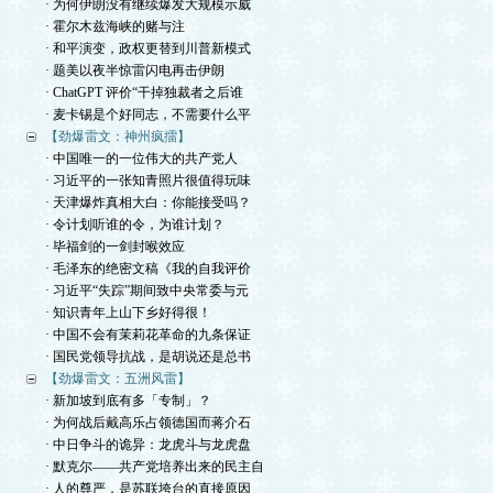
· 为何伊朗没有继续爆发大规模示威
· 霍尔木兹海峡的赌与注
· 和平演变，政权更替到川普新模式
· 题美以夜半惊雷闪电再击伊朗
· ChatGPT 评价“干掉独裁者之后谁
· 麦卡锡是个好同志，不需要什么平
【劲爆雷文：神州疯擂】
· 中国唯一的一位伟大的共产党人
· 习近平的一张知青照片很值得玩味
· 天津爆炸真相大白：你能接受吗？
· 令计划听谁的令，为谁计划？
· 毕福剑的一剑封喉效应
· 毛泽东的绝密文稿《我的自我评价
· 习近平“失踪”期间致中央常委与元
· 知识青年上山下乡好得很！
· 中国不会有茉莉花革命的九条保证
· 国民党领导抗战，是胡说还是总书
【劲爆雷文：五洲风雷】
· 新加坡到底有多「专制」？
· 为何战后戴高乐占领德国而蒋介石
· 中日争斗的诡异：龙虎斗与龙虎盘
· 默克尔——共产党培养出来的民主自
· 人的尊严，是苏联垮台的直接原因