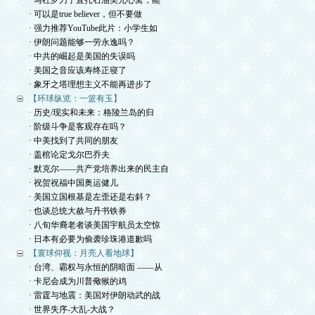
· 马杜罗刀子直扎石油美元心窝，能
· 可以是true believer，但不要做
· 强力推荐YouTube此片：小学生如
· 伊朗问题能够一劳永逸吗？
· 中共的崛起是美国的失误吗
· 美国之音应该寿终正寝了
· 象牙之塔理想主义不能再进步了
【环球纵览：一篮有玉】
· 历史/现实和未来：格陵兰岛的归
· 阶级斗争是客观存在吗？
· 中美找到了共同的朋友
· 盖棺论定戈尔巴乔夫
· 默克尔——共产党培养出来的民主自
· 祝贺祝福中国奥运健儿
· 美国立国根基是左歪还是右斜？
· 也谈总统大赦与丹书铁券
· 八旬华裔老者谈美国宇航员太空惊
· 日本有必要为偷袭珍珠港道歉吗
【寰球仰视：月亮人看地球】
· 台湾、霸权与永恒的阴暗面 ——从
· 卡尼会成为川普儆猴的鸡
· 雷霆与地震：美国对伊朗动武的战
· 世界失序-大乱-大战？