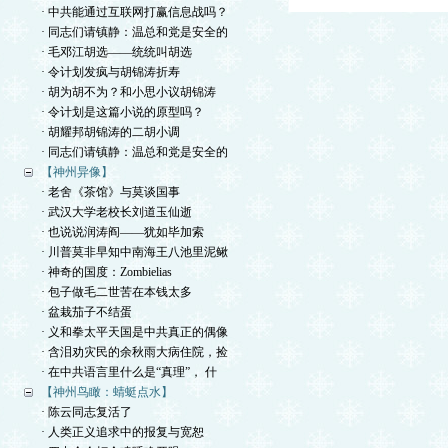
· 中共能通过互联网打赢信息战吗？
· 同志们请镇静：温总和党是安全的
· 毛邓江胡选——统统叫胡选
· 令计划发疯与胡锦涛折寿
· 胡为胡不为？和小思小议胡锦涛
· 令计划是这篇小说的原型吗？
· 胡耀邦胡锦涛的二胡小调
· 同志们请镇静：温总和党是安全的
【神州异像】
· 老舍《茶馆》与莫谈国事
· 武汉大学老校长刘道玉仙逝
· 也说说润涛阎——犹如毕加索
· 川普莫非早知中南海王八池里泥鳅
· 神奇的国度：Zombielias
· 包子做毛二世苦在本钱太多
· 盆栽茄子不结蛋
· 义和拳太平天国是中共真正的偶像
· 含泪劝灾民的余秋雨大病住院，捡
· 在中共语言里什么是“真理”， 什
【神州鸟瞰：蜻蜓点水】
· 陈云同志复活了
· 人类正义追求中的报复与宽恕