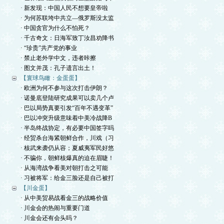
· 新发现：中国人民不想要皇帝啦
· 为何苏联垮中共立—俄罗斯没太监
· 中国贪官为什么不怕死？
· 千古奇文：日海军致丁汝昌劝降书
· “珍贵”共产党的事业
· 禁止老外学中文，违者咔擦
· 图文并茂：孔子遗言出土！
【寰球鸟瞰：金蛋蛋】
· 欧洲为何不参与这次打击伊朗？
· 诺曼底登陆研究成果可以卖几个卢
· 巴以局势真要引发“百年不遇变革”
· 巴以冲突升级意味着中美冷战降B
· 半岛终战协定，有必要中国签字吗
· 经贸杀台海紧朝鲜合作，川戏（习
· 核武来袭仍从容；夏威夷军民好悠
· 不骗你，朝鲜核爆真的迫在眉睫！
· 从海湾战争看美对朝打击之可能
· 习被将军：给金三脸还是自己被打
【川金蛋】
· 从中美贸易战看金三的战略价值
· 川金会的热闹与重要门道
· 川金会还有会头吗？