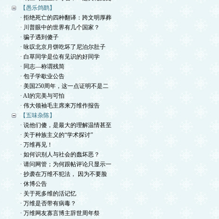
【愚乐鸽鹞】
· 拒绝死亡的四种翻译：跨文明厚葬
· 川普眼中的世界有几个国家？
· 骗子遇到傻子
· 咏叹北京月饼吃坏了尼泊尔肚子
· 白草同学是位有见识的好同学
· 同志—称谓残简
· 包子学歇业公告
· 美国250周年，这一点证明不是二
· AI的完美与可怕
· 伟大领袖毛主席来万维作报告
【五味杂陈】
· 说他们傻，是最大的理解温情甚至
· 关于种族主义的“学术探讨”
· 万维再见！
· 如何识别人与社会的蠢坏恶？
· 请问网管；为何跟帖评论只显示一
· 抄袭在万维不犯法， 因为不要脸
· 休博公告
· 关于死多维的活记忆
· 万维是否带有病毒？
· 万维网友寡言博主辞世周年祭