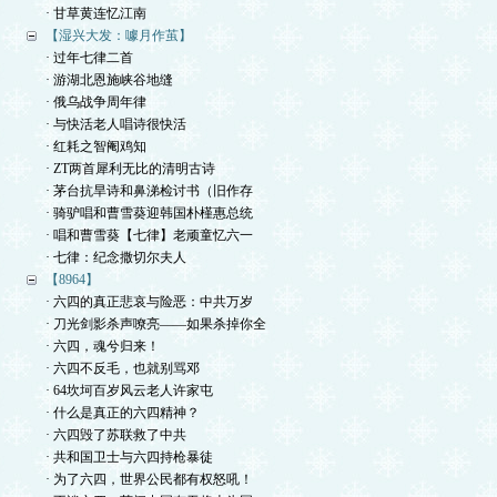
· 甘草黄连忆江南
【湿兴大发：噱月作茧】
· 过年七律二首
· 游湖北恩施峡谷地缝
· 俄乌战争周年律
· 与快活老人唱诗很快活
· 红耗之智阉鸡知
· ZT两首犀利无比的清明古诗
· 茅台抗旱诗和鼻涕检讨书（旧作存
· 骑驴唱和曹雪葵迎韩国朴槿惠总统
· 唱和曹雪葵【七律】老顽童忆六一
· 七律：纪念撒切尔夫人
【8964】
· 六四的真正悲哀与险恶：中共万岁
· 刀光剑影杀声嘹亮——如果杀掉你全
· 六四，魂兮归来！
· 六四不反毛，也就别骂邓
· 64坎坷百岁风云老人许家屯
· 什么是真正的六四精神？
· 六四毁了苏联救了中共
· 共和国卫士与六四持枪暴徒
· 为了六四，世界公民都有权怒吼！