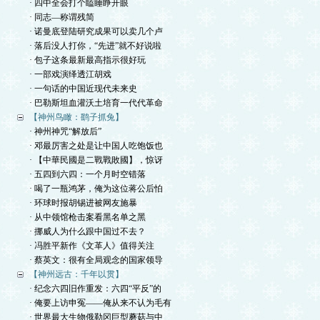
· 四中全会打个瞌睡睁开眼
· 同志—称谓残简
· 诺曼底登陆研究成果可以卖几个卢
· 落后没人打你，“先进”就不好说啦
· 包子这条最新最高指示很好玩
· 一部戏演绎透江胡戏
· 一句话的中国近现代未来史
· 巴勒斯坦血灌沃土培育一代代革命
【神州鸟瞰：鹞子抓兔】
· 神州神咒“解放后”
· 邓最厉害之处是让中国人吃饱饭也
· 【中華民國是二戰戰敗國】，惊讶
· 五四到六四：一个月时空错落
· 喝了一瓶鸿茅，俺为这位蒋公后怕
· 环球时报胡锡进被网友施暴
· 从中领馆枪击案看黑名单之黑
· 挪威人为什么跟中国过不去？
· 冯胜平新作《文革人》值得关注
· 蔡英文：很有全局观念的国家领导
【神州远古：千年以贯】
· 纪念六四旧作重发：六四“平反”的
· 俺要上访申冤——俺从来不认为毛有
· 世界最大生物俄勒冈巨型蘑菇与中