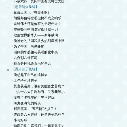
· 不谈六四，莫问中国有无将士为国
【愚乐鸽蛋集锦】
· 紫薇出国记（有美图啊）
· 胡耀邦值得念唱但搞不成交响乐
· 雷锋伟大还是俺家的书记伟大？
· 华盛顿同中国贪官都怕挨一刀
· 散落世界的华人——新年献词
· 俺神奇的祖国和故乡热烈庆祝中奖
· 为了中国，向俺开炮！
· 混账的华盛顿与英明的党中央
· 六合彩八卦官司
· 花五分钟说说五毛的事儿
【愚乐鹞子集锦】
· 俺想起了自己的追悼会
· 土包子和洋包子
· 莫言获诺奖，谁有莫能言之苦痛？
· 中共十八大胜利与否，关系我等小
· 没有了卡扎非的世界不好玩
· 海鬼变海龟的得失
· 邦声震国：“五不搞”太搞了！
· 连战是六岁娃娃，还是夫子老朽？
· 小习好球！
· 响应习副主席号召，一起美化党史