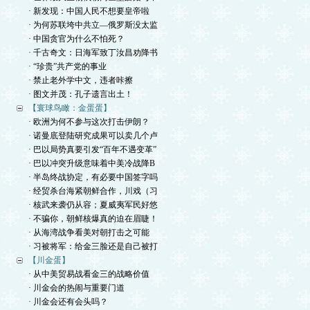
· 新发现：中国人民不想要皇帝啦
· 为何苏联垮中共立—俄罗斯没太监
· 中国贪官为什么不怕死？
· 千古奇文：日海军致丁汝昌劝降书
· “珍贵”共产党的事业
· 禁止老外学中文，违者咔擦
· 图文并茂：孔子遗言出土！
【寰球鸟瞰：金蛋蛋】
· 欧洲为何不参与这次打击伊朗？
· 诺曼底登陆研究成果可以卖几个卢
· 巴以局势真要引发“百年不遇变革”
· 巴以冲突升级意味着中美冷战降B
· 半岛终战协定，有必要中国签字吗
· 经贸杀台海紧朝鲜合作，川戏（习
· 核武来袭仍从容；夏威夷军民好悠
· 不骗你，朝鲜核爆真的迫在眉睫！
· 从海湾战争看美对朝打击之可能
· 习被将军：给金三脸还是自己被打
【川金蛋】
· 从中美贸易战看金三的战略价值
· 川金会的热闹与重要门道
· 川金会还有会头吗？