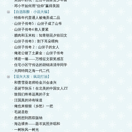
· 美国不好玩：忠告中国富贵少年留
· 邓小平如何用“信仰”赢得美国
【自选陈酿：小说大编】
· 特殊年代普通人被俺弄成二品
· 山伢子传奇5：山伢子成了山爷
· 山伢子传奇4 救人要紧
· 腊肉和玉米粒：知青朝花夕拾旧文
· 山伢子传奇3：割下耳朵喂狗
· 山伢子传奇 2：山伢子的女人
· 俺老公镀了土豪金：山伢子传奇
· 博君一璨——万维征文获奖感言
· 住宅小区守传达的胡锦涛清华同学
· 大阔特阔之海一代二代
【湿兴大发：疯花打油】
· 和曹雪葵老师给金川会凑兴
· 圣诞节快乐！在北美的中国女人ZT
· 致我们终将远离的子女
· 汪国真的诗有味道
· 俺也来狠狠《乡愁》一把
· 毛诞圣歌
· 忽然想到西双版纳
· 海边裸奔——题岑岚照并唱和
· 一树秋风一树光