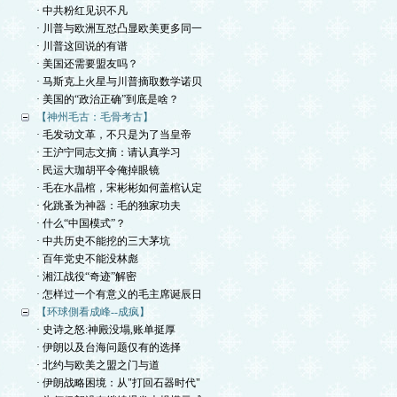
· 中共粉红见识不凡
· 川普与欧洲互怼凸显欧美更多同一
· 川普这回说的有谱
· 美国还需要盟友吗？
· 马斯克上火星与川普摘取数学诺贝
· 美国的“政治正确”到底是啥？
【神州毛古：毛骨考古】
· 毛发动文革，不只是为了当皇帝
· 王沪宁同志文摘：请认真学习
· 民运大珈胡平令俺掉眼镜
· 毛在水晶棺，宋彬彬如何盖棺认定
· 化跳蚤为神器：毛的独家功夫
· 什么“中国模式”？
· 中共历史不能挖的三大茅坑
· 百年党史不能没林彪
· 湘江战役“奇迹”解密
· 怎样过一个有意义的毛主席诞辰日
【环球側看成峰--成疯】
· 史诗之怒:神殿没塌,账单挺厚
· 伊朗以及台海问题仅有的选择
· 北约与欧美之盟之门与道
· 伊朗战略困境：从"打回石器时代"