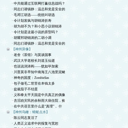
· 中共能通过互联网打赢信息战吗？
· 同志们请镇静：温总和党是安全的
· 毛邓江胡选——统统叫胡选
· 令计划发疯与胡锦涛折寿
· 胡为胡不为？和小思小议胡锦涛
· 令计划是这篇小说的原型吗？
· 胡耀邦胡锦涛的二胡小调
· 同志们请镇静：温总和党是安全的
【神州异像】
· 老舍《茶馆》与莫谈国事
· 武汉大学老校长刘道玉仙逝
· 也说说润涛阎——犹如毕加索
· 川普莫非早知中南海王八池里泥鳅
· 神奇的国度：Zombielias
· 包子做毛二世苦在本钱太多
· 盆栽茄子不结蛋
· 义和拳太平天国是中共真正的偶像
· 含泪劝灾民的余秋雨大病住院，捡
· 在中共语言里什么是“真理”， 什
【神州鸟瞰：蜻蜓点水】
· 陈云同志复活了
· 人类正义追求中的报复与宽恕