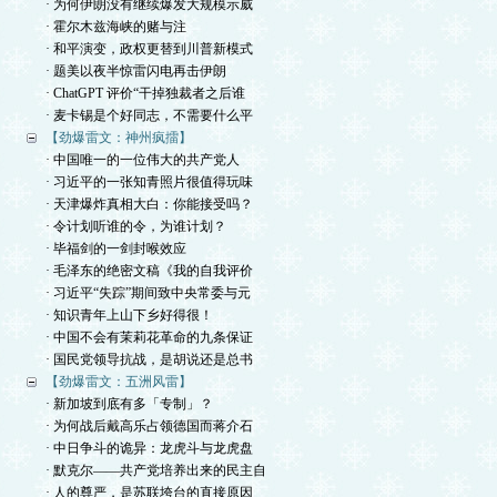
· 为何伊朗没有继续爆发大规模示威
· 霍尔木兹海峡的赌与注
· 和平演变，政权更替到川普新模式
· 题美以夜半惊雷闪电再击伊朗
· ChatGPT 评价“干掉独裁者之后谁
· 麦卡锡是个好同志，不需要什么平
【劲爆雷文：神州疯擂】
· 中国唯一的一位伟大的共产党人
· 习近平的一张知青照片很值得玩味
· 天津爆炸真相大白：你能接受吗？
· 令计划听谁的令，为谁计划？
· 毕福剑的一剑封喉效应
· 毛泽东的绝密文稿《我的自我评价
· 习近平“失踪”期间致中央常委与元
· 知识青年上山下乡好得很！
· 中国不会有茉莉花革命的九条保证
· 国民党领导抗战，是胡说还是总书
【劲爆雷文：五洲风雷】
· 新加坡到底有多「专制」？
· 为何战后戴高乐占领德国而蒋介石
· 中日争斗的诡异：龙虎斗与龙虎盘
· 默克尔——共产党培养出来的民主自
· 人的尊严，是苏联垮台的直接原因