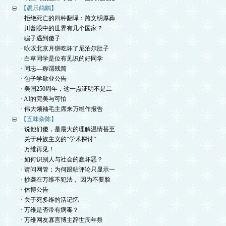
【愚乐鸽鹞】
· 拒绝死亡的四种翻译：跨文明厚葬
· 川普眼中的世界有几个国家？
· 骗子遇到傻子
· 咏叹北京月饼吃坏了尼泊尔肚子
· 白草同学是位有见识的好同学
· 同志—称谓残简
· 包子学歇业公告
· 美国250周年，这一点证明不是二
· AI的完美与可怕
· 伟大领袖毛主席来万维作报告
【五味杂陈】
· 说他们傻，是最大的理解温情甚至
· 关于种族主义的“学术探讨”
· 万维再见！
· 如何识别人与社会的蠢坏恶？
· 请问网管；为何跟帖评论只显示一
· 抄袭在万维不犯法， 因为不要脸
· 休博公告
· 关于死多维的活记忆
· 万维是否带有病毒？
· 万维网友寡言博主辞世周年祭