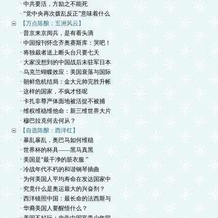
· 中共要活，方励之不能死
· “党中央再次拨乱反正”意味着什么
【万点陈酿：五洲风云】
· 普京来京阅兵，是有看头滴
· 中国报刊怀念齐奥赛斯库：哭吧！
· 将独裁者送上断头台只要七天
· 大家没想到的中国战后未驻军日本
· 乌克兰蝴蝶效应：美国衰落与国际
· 朝鲜危机结局：金大元帅完胜升帐
· 这样的国家，不疯才怪呢
· 卡扎非尊严体面地被活捉不被捕
· 维权维稳维他命：新三维世界大片
· 穆巴拉克何去何从？
【自选陈酿：西洋红】
· 暴乱暴乱，奥巴马如何维稳
· 世界杯的杯具——黑马真黑
· 美国是“最干净的脏衣服 ”
· 冷战年代不朽的和谐钢琴插曲
· 为何美国人平均寿命在发达国家中
· 究竟什么是奥运最大的兴奋剂？
· 西洋镜照中国：最长命的法西斯与
· 华裔美国人要醒悟什么？