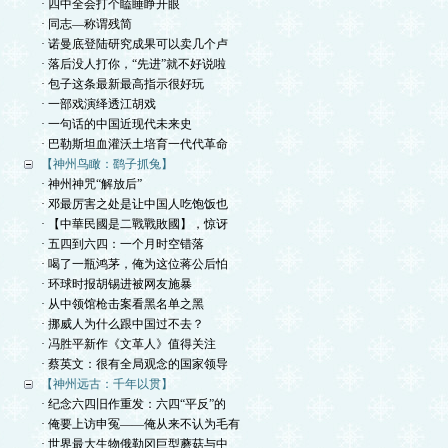
· 四中全会打个瞌睡睁开眼
· 同志—称谓残简
· 诺曼底登陆研究成果可以卖几个卢
· 落后没人打你，“先进”就不好说啦
· 包子这条最新最高指示很好玩
· 一部戏演绎透江胡戏
· 一句话的中国近现代未来史
· 巴勒斯坦血灌沃土培育一代代革命
【神州鸟瞰：鹞子抓兔】
· 神州神咒“解放后”
· 邓最厉害之处是让中国人吃饱饭也
· 【中華民國是二戰戰敗國】，惊讶
· 五四到六四：一个月时空错落
· 喝了一瓶鸿茅，俺为这位蒋公后怕
· 环球时报胡锡进被网友施暴
· 从中领馆枪击案看黑名单之黑
· 挪威人为什么跟中国过不去？
· 冯胜平新作《文革人》值得关注
· 蔡英文：很有全局观念的国家领导
【神州远古：千年以贯】
· 纪念六四旧作重发：六四“平反”的
· 俺要上访申冤——俺从来不认为毛有
· 世界最大生物俄勒冈巨型蘑菇与中