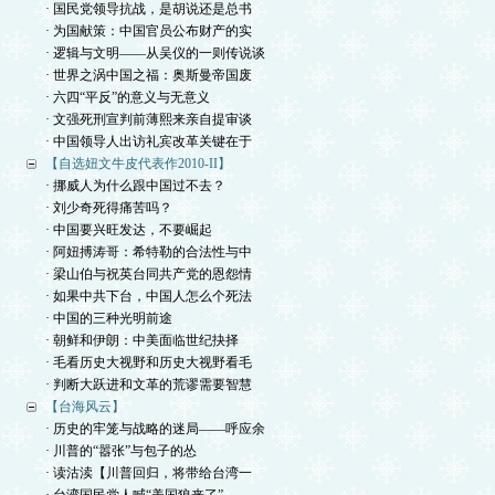
· 国民党领导抗战，是胡说还是总书
· 为国献策：中国官员公布财产的实
· 逻辑与文明——从吴仪的一则传说谈
· 世界之涡中国之福：奥斯曼帝国废
· 六四“平反”的意义与无意义
· 文强死刑宣判前薄熙来亲自提审谈
· 中国领导人出访礼宾改革关键在于
【自选妞文牛皮代表作2010-II】
· 挪威人为什么跟中国过不去？
· 刘少奇死得痛苦吗？
· 中国要兴旺发达，不要崛起
· 阿妞搏涛哥：希特勒的合法性与中
· 梁山伯与祝英台同共产党的恩怨情
· 如果中共下台，中国人怎么个死法
· 中国的三种光明前途
· 朝鲜和伊朗：中美面临世纪抉择
· 毛看历史大视野和历史大视野看毛
· 判断大跃进和文革的荒谬需要智慧
【台海风云】
· 历史的牢笼与战略的迷局——呼应余
· 川普的“嚣张”与包子的怂
· 读沽渎【川普回归，将带给台湾一