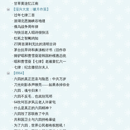
· 甘草黄连忆江南
【湿兴大发：噱月作茧】
· 过年七律二首
· 游湖北恩施峡谷地缝
· 俄乌战争周年律
· 与快活老人唱诗很快活
· 红耗之智阉鸡知
· ZT两首犀利无比的清明古诗
· 茅台抗旱诗和鼻涕检讨书（旧作存
· 骑驴唱和曹雪葵迎韩国朴槿惠总统
· 唱和曹雪葵【七律】老顽童忆六一
· 七律：纪念撒切尔夫人
【8964】
· 六四的真正悲哀与险恶：中共万岁
· 刀光剑影杀声嘹亮——如果杀掉你全
· 六四，魂兮归来！
· 六四不反毛，也就别骂邓
· 64坎坷百岁风云老人许家屯
· 什么是真正的六四精神？
· 六四毁了苏联救了中共
· 共和国卫士与六四持枪暴徒
· 为了六四，世界公民都有权怒吼！