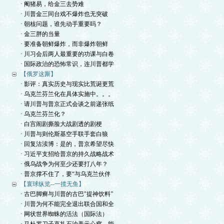
· 阉猪易，给金三去势难
· 川普金三同台戏不爆炸也无突破
· 朝核问题，谁先动手重要吗？
· 金三胖的当量
· 要准备朝鲜爆炸，而非爆炸朝鲜
· 川习会后两人最重要的功课与白卷
· 国际政治的恐怖常识，连川普都学
【俄罗这厮】
· 影评：真实历史与现实比荒诞更荒
· 乌克兰芬兰化在具体实施中。。。
· 请川普与普京正式会谈之前递张纸
· 乌克兰芬兰化？
· 白宫闹剧撕脸大战剧透的剧梗
· 川普与则伦斯基空手联手套白狼
· 回复沽渎博：是的，普京希望尽快
· 习近平支招给普京的持久战略战术
· 俄乌战争为何至少还要打八年？
· 普京撑不住了，要“与乌克兰伙伴
【寰球纵览--一揽无鱼】
· 古巴脚癣与川普的古巴"提神饮料”
· 川普为何不能完全退出联合国和全
· 网状世界蜘蛛的活法（国际法）