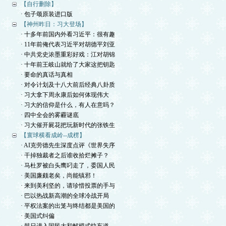
【自行删除】
· 包子颂原装进口版
【神州昨日：习大登场】
· 十多年前国内外看习近平：很有趣
· 11年前俺代表习近平对胡德平刘亚
· 中共党史浓墨重彩好戏：江对胡锦
· 十年前王岐山就给了大家这把钥匙
· 要命的真话与真相
· 对令计划及十八大前后经典八卦质
· 习大拿下周永康后如何体现伟大
· 习大的信仰是什么，有人在意吗？
· 四中全会的雾霾谜底
· 习大催开屍花把玩新时代的张铁生
【寰球横看成岭--成楞】
· AI克劳德先生深度点评《世界失序
· 干掉独裁者之后谁收拾烂摊子？
· 马杜罗被白头鹰叼走了，委国人民
· 美国廉颇老矣，尚能镇邪！
· 来到美利坚的，请珍惜投票的手与
· 巴以热战新高潮的全球冷战开局
· 平权法案的出笼与终结都是美国的
· 美国式纠偏