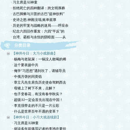
· 习主席是AI神童
· 拒绝死亡的四种翻译：跨文明厚葬
· 古巴脚癣与川普的古巴"提神饮料”
· 史诗之怒:神殿没塌,账单挺厚
· 历史的牢笼与战略的迷局——呼应余
· 纪念六四旧作重发：六四“平反”的
· 台湾、霸权与永恒的阴暗面 ——从
分类目录
【神州今日：大习小戏新曲】
· 杨梅与老鼠屎：一锅没人敢喝的稀
· 这个要表扬中共
· 俺学“习思想”遇到坎了，请辅导员
· 中俄月饼的同类馅
· 章立凡先生肩负历史使命驾鹤西去
· 母猪上了树下不来，点解？
· 包子变春花，有没有春华秋实？
· 超级AI一定会首先出现在中国！
· 李克强带走的不只是一片云彩
· 什么是世界百年不遇的变革？
【神州今日：小习大戏连续剧】
· 习主席是AI神童
· 据说多年前痛骂记者的李鸿忠要挂