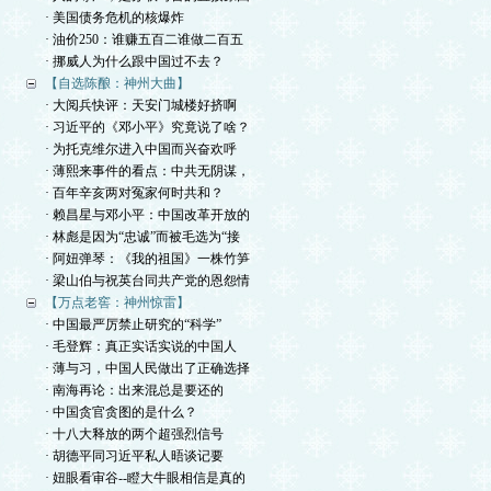
· 美国债务危机的核爆炸
· 油价250：谁赚五百二谁做二百五
· 挪威人为什么跟中国过不去？
【自选陈酿：神州大曲】
· 大阅兵快评：天安门城楼好挤啊
· 习近平的《邓小平》究竟说了啥？
· 为托克维尔进入中国而兴奋欢呼
· 薄熙来事件的看点：中共无阴谋，
· 百年辛亥两对冤家何时共和？
· 赖昌星与邓小平：中国改革开放的
· 林彪是因为“忠诚”而被毛选为“接
· 阿妞弹琴：《我的祖国》一株竹笋
· 梁山伯与祝英台同共产党的恩怨情
【万点老窖：神州惊雷】
· 中国最严厉禁止研究的“科学”
· 毛登辉：真正实话实说的中国人
· 薄与习，中国人民做出了正确选择
· 南海再论：出来混总是要还的
· 中国贪官贪图的是什么？
· 十八大释放的两个超强烈信号
· 胡德平同习近平私人晤谈记要
· 妞眼看审谷--瞪大牛眼相信是真的