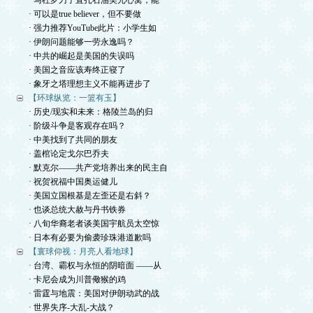
· 马杜罗刀子直扎石油美元心窝，能
· 可以是true believer，但不要做
· 强力推荐YouTube此片：小学生如
· 伊朗问题能够一劳永逸吗？
· 中共的崛起是美国的失误吗
· 美国之音应该寿终正寝了
· 象牙之塔理想主义不能再进步了
【环球纵览：一篮有玉】
· 历史/现实和未来：格陵兰岛的归
· 阶级斗争是客观存在吗？
· 中美找到了共同的朋友
· 盖棺论定戈尔巴乔夫
· 默克尔——共产党培养出来的民主自
· 祝贺祝福中国奥运健儿
· 美国立国根基是左歪还是右斜？
· 也谈总统大赦与丹书铁券
· 八旬华裔老者谈美国宇航员太空惊
· 日本有必要为偷袭珍珠港道歉吗
【寰球仰视：月亮人看地球】
· 台湾、霸权与永恒的阴暗面 ——从
· 卡尼会成为川普儆猴的鸡
· 雷霆与地震：美国对伊朗动武的战
· 世界失序-大乱-大战？