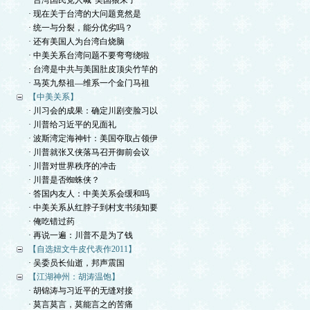
· 台湾国民党人喊“美国狼来了”
· 现在关于台湾的大问题竟然是
· 统一与分裂，能分优劣吗？
· 还有美国人为台湾白烧脑
· 中美关系台湾问题不要弯弯绕啦
· 台湾是中共与美国肚皮顶尖竹竿的
· 马英九祭祖—维系一个金门马祖
【中美关系】
· 川习会的成果：确定川剧变脸习以
· 川普给习近平的见面礼
· 波斯湾定海神针：美国夺取占领伊
· 川普就张又侠落马召开御前会议
· 川普对世界秩序的冲击
· 川普是否蜘蛛侠？
· 答国内友人：中美关系会缓和吗
· 中美关系从红脖子到村支书须知要
· 俺吃错过药
· 再说一遍：川普不是为了钱
【自选妞文牛皮代表作2011】
· 吴委员长仙逝，邦声震国
【江湖神州：胡涛温饱】
· 胡锦涛与习近平的无缝对接
· 莫言莫言，莫能言之的苦痛