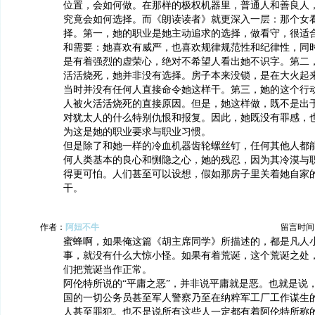
位置，会如何做。在那样的极权机器里，普通人和善良人
究竟会如何选择。而《朗读读者》就更深入一层：那个女
择。第一，她的职业是她主动追求的选择，做看守，很适
和需要：她喜欢有威严，也喜欢规律规范性和纪律性，同
是有着强烈的虚荣心，绝对不希望人看出她不识字。第二
活活烧死，她并非没有选择。房子本来没锁，是在大火起
当时并没有任何人直接命令她这样干。第三，她的这个行
人被火活活烧死的直接原因。但是，她这样做，既不是出
对犹太人的什么特别仇恨和报复。因此，她既没有罪感，
为这是她的职业要求与职业习惯。
但是除了和她一样的冷血机器齿轮螺丝钉，任何其他人都
何人类基本的良心和恻隐之心，她的残忍，因为其冷漠与
得更可怕。人们甚至可以设想，假如那房子里关着她自家
干。
作者：
阿妞不牛
留言时间：20
蜜蜂啊，如果俺这篇《胡主席同学》所描述的，都是凡人
事，就没有什么大惊小怪。如果有着荒诞，这个荒诞之处
们把荒诞当作正常。
阿伦特所说的“平庸之恶”，并非说平庸就是恶。也就是说
国的一切公务员甚至军人警察乃至在纳粹军工厂工作谋生
人甚至罪犯。也不是说所有这些人一定都有着阿伦特所称的