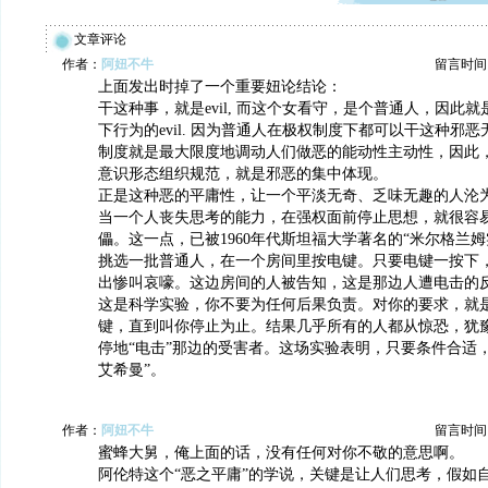
文章评论
作者：
阿妞不牛
留言时间：20
上面发出时掉了一个重要妞论结论：
干这种事，就是evil, 而这个女看守，是个普通人，因此
下行为的evil. 因为普通人在极权制度下都可以干这种邪
制度就是最大限度地调动人们做恶的能动性主动性，因此
意识形态组织规范，就是邪恶的集中体现。
正是这种恶的平庸性，让一个平淡无奇、乏味无趣的人沦
当一个人丧失思考的能力，在强权面前停止思想，就很容
儡。这一点，已被1960年代斯坦福大学著名的“米尔格兰
挑选一批普通人，在一个房间里按电键。只要电键一按下
出惨叫哀嚎。这边房间的人被告知，这是那边人遭电击的
这是科学实验，你不要为任何后果负责。对你的要求，就
键，直到叫你停止为止。结果几乎所有的人都从惊恐，犹
停地“电击”那边的受害者。这场实验表明，只要条件合适
艾希曼”。
作者：
阿妞不牛
留言时间：20
蜜蜂大舅，俺上面的话，没有任何对你不敬的意思啊。
阿伦特这个“恶之平庸”的学说，关键是让人们思考，假如