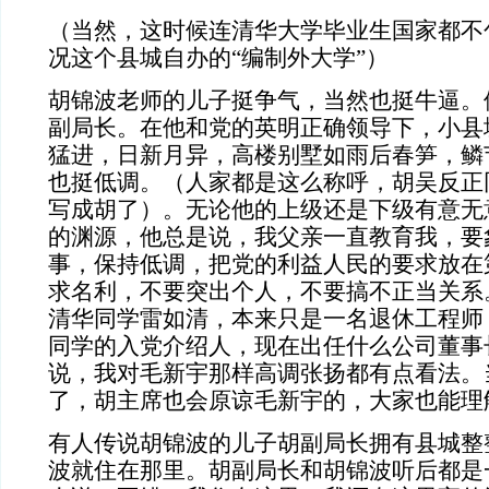
（当然，这时候连清华大学毕业生国家都不包
况这个县城自办的“编制外大学”）
胡锦波老师的儿子挺争气，当然也挺牛逼。
副局长。在他和党的英明正确领导下，小县城
猛进，日新月异，高楼别墅如雨后春笋，鳞
也挺低调。（人家都是这么称呼，胡吴反正
写成胡了）。无论他的上级还是下级有意无
的渊源，他总是说，我父亲一直教育我，要
事，保持低调，把党的利益人民的要求放在
求名利，不要突出个人，不要搞不正当关系
清华同学雷如清，本来只是一名退休工程师
同学的入党介绍人，现在出任什么公司董事
说，我对毛新宇那样高调张扬都有点看法。
了，胡主席也会原谅毛新宇的，大家也能理
有人传说胡锦波的儿子胡副局长拥有县城整
波就住在那里。胡副局长和胡锦波听后都是