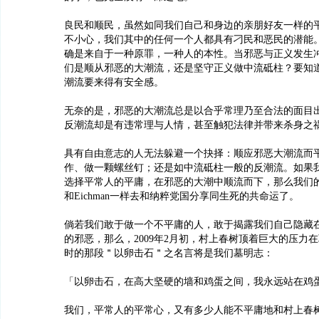
良民和顺民，虽然如同我们自己和身边的亲朋好友一样的
不小心，我们其中的任何一个人都具有刁民和恶民的潜能
确是来自于一种原罪，一种人的本性。当邪恶与正义发生
们是顺从邪恶的大潮流，还是坚守正义做中流砥柱？要知
潮流要来得有安全感。
无奈的是，邪恶的大潮流总是以合乎常理乃至合法的面目
反潮流却是有违常理与人情，甚至触犯法律并带来杀身之祸
具有自由意志的人无法躲避一个抉择：顺应邪恶大潮流而
作、做一颗螺丝钉；还是如中流砥柱一般的反潮流。如果我们像
选择平常人的平庸，在邪恶的大潮中顺流而下，那么我们
和Eichman一样去和纳粹党国分享同生死的共命运了。
倘若我们敢于做一个不平庸的人，敢于揭露我们自己隐藏
的邪恶，那么，2009年2月初，村上春树顶着巨大的压力
时的那段＂以卵击石＂之名言将是我们墓明志：
「以卵击石，在高大坚硬的墙和鸡蛋之间，我永远站在鸡
我们，平常人的平常心，又有多少人能不平庸地和村上春