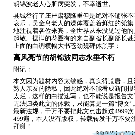
胡锦波老人心脏病突发，不幸逝世。
县城举行了庄严肃穆隆重但是绝对不铺张不
哀乐，吴金帛老人的遗体覆盖着鲜红的党旗
地注视着各位来宾，全世界从来没见过他的
起敬。摆满的花圈有的来自副省长副部长甚
上面的白绸横幅大书苍劲魏碑体黑字：
高风亮节的胡锦波同志永垂不朽
附记：
本文因为题材内容太敏感，真实得荒唐，且
熟人亲友的隐私，因此绝对不能看成新闻报
太烂，这样的白描速写，也不能说是报告文
无法归类此文的体裁，只能算是一篇“博文”
最新法规，千万不要把此文点击超过
4999
次
499
遍，本人没有版权，转载转发千万不要
拜谢！
浏览(13165)
(52)