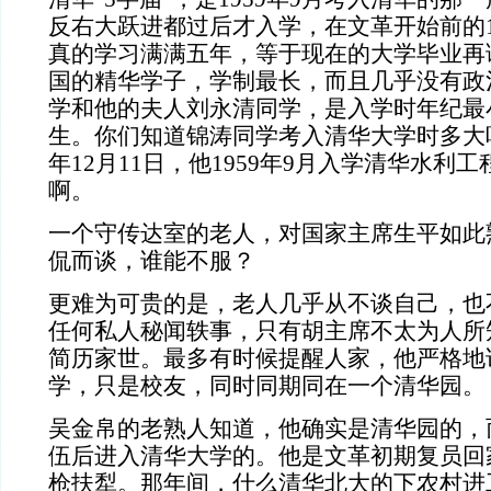
反右大跃进都过后才入学，在文革开始前的
真的学习满满五年，等于现在的大学毕业再
国的精华学子，学制最长，而且几乎没有政
学和他的夫人刘永清同学，是入学时年纪最
生。你们知道锦涛同学考入清华大学时多大
年
12
月
11
日，他
1959
年
9
月入学清华水利工
啊。
一个守传达室的老人，对国家主席生平如此
侃而谈，谁能不服？
更难为可贵的是，老人几乎从不谈自己，也
任何私人秘闻轶事，只有胡主席不太为人所
简历家世。最多有时候提醒人家，他严格地
学，只是校友，同时同期同在一个清华园。
吴金帛的老熟人知道，他确实是清华园的，
伍后进入清华大学的。他是文革初期复员回
枪扶犁。那年间，什么清华北大的下农村进