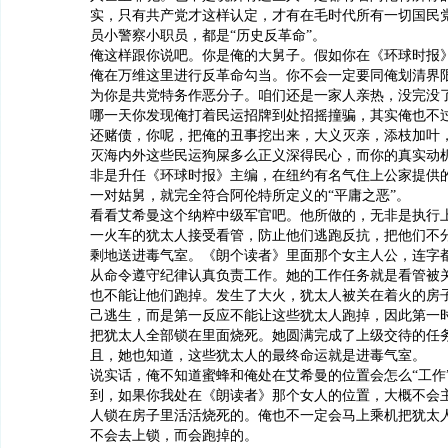
实，只有共产党才这样认定，才有在毛时代所有一切国民
员小警察小职员，都是“历史反革命”。
俺这样跟你说吧。你是俺的大舅子。假如你在《环球时报
俺在万维这里进行反革命勾当。你不会一定要同俺划清界
为你是共党特务作恶分子。咱们还是一家人亲热，没完没
哪一天你发现俺打着民运招牌到处招摇撞骗，其实俺也不
还赌债，你呢，把俺的丑事挖出来，大义灭亲，添枝加叶
灭海内外这些民运狗屎多么正义深得民心，而你的真实动
非是升任《环球时报》主编，在纽约有名气住上公家提供
一对姑舅，就完全符合阿伦特所定义的“平庸之恶”。
看看艾希曼这个纳粹中级军官吧。他所做的，无非是执行
一火车的犹太人接受看管，防止他们逃跑反抗，把他们不
剩地送进毒气室。《朗个读者》里面那个女主人公，连字
从命令遵守纪律认真负责工作。她的工作任务就是看管被
也不能让他们跑掉。发生了大火，犹太人被关在着火的房
己逃生，而是第一反应不能让这些犹太人跑掉，因此第一
把犹太人全部锁在里面烧死。她圆满完成了上级交待的任
且，她也知道，这些犹太人的最终命运就是进毒气室。
说实话，俺不知道蜜蜂和俺处在艾希曼的位置会怎么“工作
到，如果你我处在《朗读者》那个女人的位置，大概不会
人锁在房子里活活烧死的。俺也不一定会马上乘机把犹太
不会去上锁，而会跑掉的。