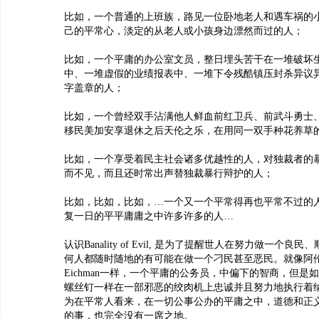
比如，一个普通的上班族，路见一位卧地老人和遇车祸的
己的平常心，淡定的从老人或小孩身边漂然而过的人；
比如，一个平庸的办公室文员，整日埋头苦干在一堆破坏
中、一堆虚假的业绩报表中、一堆下令残酷镇压封杀异议
字盖章的人；
比如，一个曾经双手沾满他人鲜血前红卫兵、前武斗勇士
移民美加安享退休之后天伦之乐，在用同一双手种花养草
比如，一个享受着民主社会诸多优越性的人，对独裁者的
而不见，而且还时常出声替独裁暴行辩护的人；
比如，比如，比如，…一个又一个平常得再也平常不过的
复一日的平平庸庸之中许多许多的人…
认识Banality of Evil, 是为了提醒世人在努力做一个
何人都随时随地的有可能在做一个刁民甚至恶民。就像阿
Eichman一样，一个平庸的公务员，中偏下的智商，但是
螺丝钉一样在一部邪恶的绞肉机上忠诚并且努力地执行着
为在平常人看来，在一切公事公办的平庸之中，道德和正
的事，也完全没有一席之地。