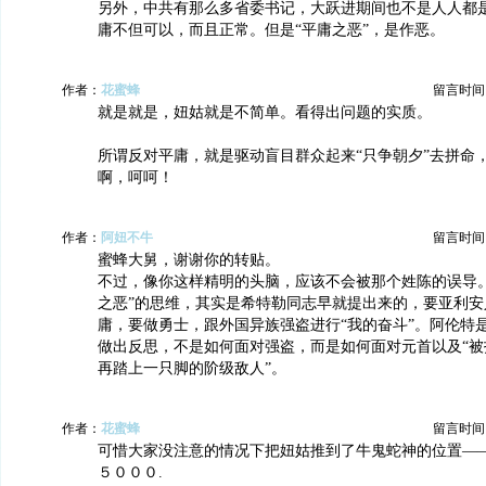
另外，中共有那么多省委书记，大跃进期间也不是人人都
庸不但可以，而且正常。但是“平庸之恶”，是作恶。
作者：
花蜜蜂
留言时间：20
就是就是，妞姑就是不简单。看得出问题的实质。
所谓反对平庸，就是驱动盲目群众起来“只争朝夕”去拼命
啊，呵呵！
作者：
阿妞不牛
留言时间：20
蜜蜂大舅，谢谢你的转贴。
不过，像你这样精明的头脑，应该不会被那个姓陈的误导。
之恶”的思维，其实是希特勒同志早就提出来的，要亚利安
庸，要做勇士，跟外国异族强盗进行“我的奋斗”。阿伦特
做出反思，不是如何面对强盗，而是如何面对元首以及“被
再踏上一只脚的阶级敌人”。
作者：
花蜜蜂
留言时间：20
可惜大家没注意的情况下把妞姑推到了牛鬼蛇神的位置—
５０００.