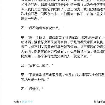
和社会罪恶。如果说我们过去还同情平庸（因为办任何事
今天我们失去同情它的理由了，这是因为，我们已经很难
和社会罪恶中间区别出来，它们混为一体了，在这个意义
庸是一种恶。"
乙："我不知道你在说什么。"
甲："做一个假设：强盗袭击了你的家园，把母亲杀害了，
幼体弱，满腔怒火而又莫可奈何，于是盼着父亲回来复仇
来了，想不到父亲并未打算与残害骨肉、祸害家园的强盗
无表情，以超常的耐力忍受着，什么事情也不做，甚至眼
向姐姐……那个被称之为父亲的人，就是平庸。"
乙："我有点儿懂了。"
甲："平庸通常并不永远是恶，但是在权力罪恶和社会罪恶
它绝对是一种恶。"
乙："我懂了。"
作者：
阿妞不牛
留言时间：20