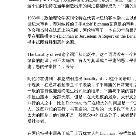
这个由阿伦特在当年创造出来的词汇都翻译成为：平庸的
1963年，政治理论学家阿伦特在代表≪纽约客≫杂志去以
世纪大审判，即对纳粹侩子手Adolf Eichman艾克曼的
体会和当时在法庭上的见闻，阿伦特写了一本在50年前极
曼在耶路撒冷≫(Eichman in Jeruselem: A Report on the Ban
书中试图解释邪恶的来源。
The banality of evil这个词汇从此诞生。这个词语没
绪多的翻译，都不太确切。有人将其译成＂平庸的恶，平
庸，恶的平常性＂，等等。
阿伦特在讲到，和总结创造出 banality of evil这个词
个现象：在通常看起来是平平淡淡，平平庸庸的日常繁琐
一般的言行也能最终滋生出邪恶的结果。平庸与平淡的言
不显山露水，无踪无痕。但是，在大规模的屠杀、大邪恶
罪行的人之中，比如Eichman, 他们在绝大的时间里是一
人。这些罪犯的言行，与普通的、正常的，大多数平常人
太大的区别。他们绝不是一般概念中的狂热分子，或者是行径怪异的
反社会者。
在阿伦特书中屠杀了成千上万犹太人的Eichman，被描绘