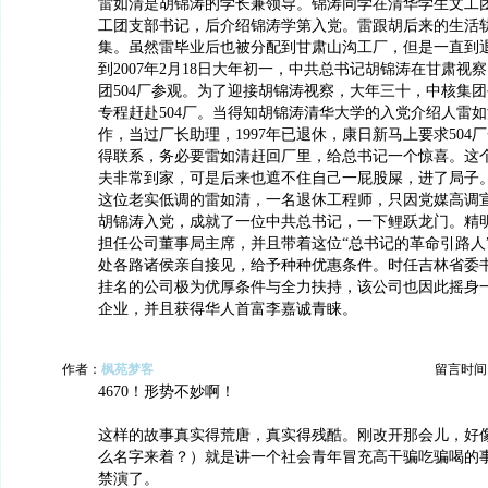
雷如清是胡锦涛的学长兼领导。锦涛同学在清华学生文工
工团支部书记，后介绍锦涛学第入党。雷跟胡后来的生活
集。虽然雷毕业后也被分配到甘肃山沟工厂，但是一直到
到2007年2月18日大年初一，中共总书记胡锦涛在甘肃视
团504厂参观。为了迎接胡锦涛视察，大年三十，中核集
专程赶赴504厂。当得知胡锦涛清华大学的入党介绍人雷如
作，当过厂长助理，1997年已退休，康日新马上要求504
得联系，务必要雷如清赶回厂里，给总书记一个惊喜。这
夫非常到家，可是后来也遮不住自己一屁股屎，进了局子
这位老实低调的雷如清，一名退休工程师，只因党媒高调
胡锦涛入党，成就了一位中共总书记，一下鲤跃龙门。精
担任公司董事局主席，并且带着这位“总书记的革命引路人
处各路诸侯亲自接见，给予种种优惠条件。时任吉林省委
挂名的公司极为优厚条件与全力扶持，该公司也因此摇身
企业，并且获得华人首富李嘉诚青睐。
作者：
枫苑梦客
留言时间：20
4670！形势不妙啊！
这样的故事真实得荒唐，真实得残酷。刚改开那会儿，好
么名字来着？）就是讲一个社会青年冒充高干骗吃骗喝的
禁演了。