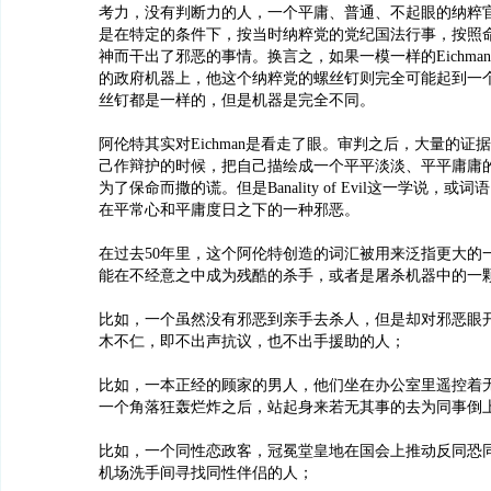
考力，没有判断力的人，一个平庸、普通、不起眼的纳粹
是在特定的条件下，按当时纳粹党的党纪国法行事，按照
神而干出了邪恶的事情。换言之，如果一模一样的Eichma
的政府机器上，他这个纳粹党的螺丝钉则完全可能起到一
丝钉都是一样的，但是机器是完全不同。
阿伦特其实对Eichman是看走了眼。审判之后，大量的证
己作辩护的时候，把自己描绘成一个平平淡淡、平平庸庸
为了保命而撒的谎。但是Banality of Evil这一学说，
在平常心和平庸度日之下的一种邪恶。
在过去50年里，这个阿伦特创造的词汇被用来泛指更大的
能在不经意之中成为残酷的杀手，或者是屠杀机器中的一
比如，一个虽然没有邪恶到亲手去杀人，但是却对邪恶眼
木不仁，即不出声抗议，也不出手援助的人；
比如，一本正经的顾家的男人，他们坐在办公室里遥控着
一个角落狂轰烂炸之后，站起身来若无其事的去为同事倒
比如，一个同性恋政客，冠冕堂皇地在国会上推动反同恐
机场洗手间寻找同性伴侣的人；