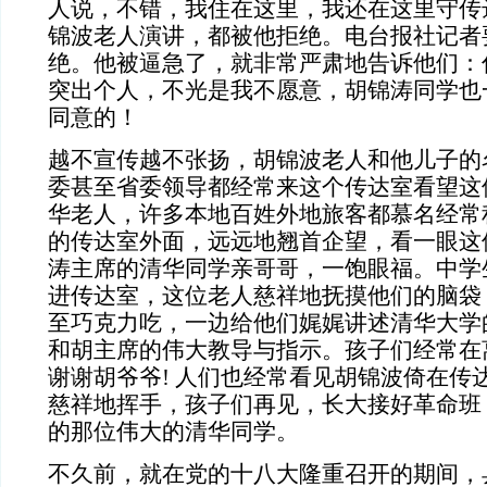
人说，不错，我住在这里，我还在这里守传
锦波老人演讲，都被他拒绝。电台报社记者
绝。他被逼急了，就非常严肃地告诉他们：
突出个人，不光是我不愿意，胡锦涛同学也
同意的！
越不宣传越不张扬，胡锦波老人和他儿子的
委甚至省委领导都经常来这个传达室看望这
华老人，许多本地百姓外地旅客都慕名经常
的传达室外面，远远地翘首企望，看一眼这
涛主席的清华同学亲哥哥，一饱眼福。中学
进传达室，这位老人慈祥地抚摸他们的脑袋
至巧克力吃，一边给他们娓娓讲述清华大学
和胡主席的伟大教导与指示。孩子们经常在
谢谢胡爷爷
!
人们也经常看见胡锦波倚在传
慈祥地挥手，孩子们再见，长大接好革命班
的那位伟大的清华同学。
不久前，就在党的十八大隆重召开的期间，