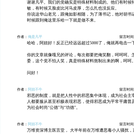
谢谢凡平。我们的党确实是特殊材料制成的。他们有时候
敏，有时候又脸皮比河马皮厚，怎么扎也没反应。
你说这华山老兄，跟俺如影相随，为了薄书记，他对胡书
时候跟到俺这里乐哈一下就是做不来。
作者：
俺是凡平
留言时间：20
哈哈，阿妞好！反正已经远远超过5000了，俺就再电击一
你的文章就像嘎兄的评论，每次都要把俺笑翻，呵呵呵。
委，这个党不怕人笑，真是特殊材料熬制出来的啊，呵呵
问好！
作者：
阿妞不牛
留言时间：20
邪恶的制度，就是把人性中的邪恶集中体现，成为社会主
人都要服从甚至积极表现邪恶，使得邪恶成为平常平庸普
为社会时尚“公德”与“功德”。
作者：
阿妞不牛
留言时间：20
万维资深博主医言堂， 大半年前在万维遭恶毒小人骚扰，