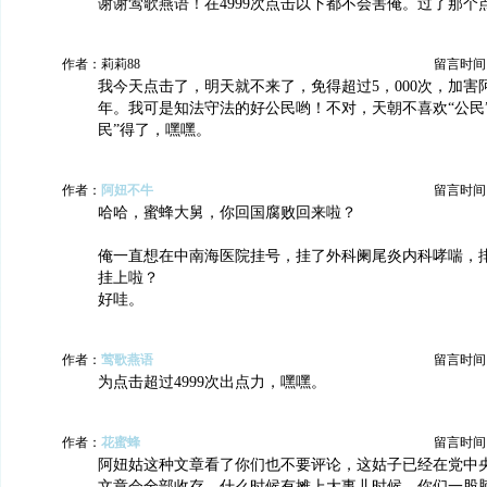
谢谢莺歌燕语！在4999次点击以下都不会害俺。过了那个
作者：莉莉88
留言时间：20
我今天点击了，明天就不来了，免得超过5，000次，加害
年。我可是知法守法的好公民哟！不对，天朝不喜欢“公民
民”得了，嘿嘿。
作者：
阿妞不牛
留言时间：20
哈哈，蜜蜂大舅，你回国腐败回来啦？
俺一直想在中南海医院挂号，挂了外科阑尾炎内科哮喘，
挂上啦？
好哇。
作者：
莺歌燕语
留言时间：20
为点击超过4999次出点力，嘿嘿。
作者：
花蜜蜂
留言时间：20
阿妞姑这种文章看了你们也不要评论，这姑子已经在党中
文章会全部收存，什么时候有摊上大事儿时候，你们一股