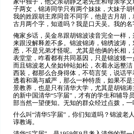
家中独子，他父亲胡静之老先生和母亲李文
子两女，锦涛同学只有两个妹妹，大妹子胡
我的姓跟胡主席同音不同字，他是古月胡，
古月两个字，知道吗？我是口天吴。我的名
俺家乡话，吴金帛跟胡锦波读音完全一样，
来跟没解释差不多。锦波锦涛，锦绣波涛，
悉，不是兄弟才怪呢。尤其是他俩的长相，
表堂堂，咋看都有共同基因，只是锦波矮一
而且锦波老人坐如钟站如松，衣着永远整洁
西装，都那么合身得体，不苟言笑，说话平
透着和蔼与威严，那么一种特质，如果不是
景教养，也是只有清华大学，尤其是胡锦涛
的新中国清华“
5
字届”，才有的学生和辅导
部当然一望便知。无知的群众经过点拨，一
什么叫“清华
5
字届”，你们知道吗？锦波老
谆教诲。
清华“
5
字届”，是
1959
年
9
月考入清华的那一