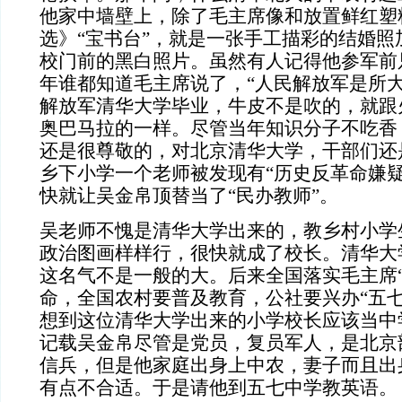
他家中墙壁上，除了毛主席像和放置鲜红塑
选》“宝书台”，就是一张手工描彩的结婚照
校门前的黑白照片。虽然有人记得他参军前
年谁都知道毛主席说了，“人民解放军是所大
解放军清华大学毕业，牛皮不是吹的，就跟
奥巴马拉的一样。尽管当年知识分子不吃香
还是很尊敬的，对北京清华大学，干部们还
乡下小学一个老师被发现有“历史反革命嫌疑
快就让吴金帛顶替当了“民办教师”。
吴老师不愧是清华大学出来的，教乡村小学
政治图画样样行，很快就成了校长。清华大
这名气不是一般的大。后来全国落实毛主席“
命，全国农村要普及教育，公社要兴办“五七
想到这位清华大学出来的小学校长应该当中
记载吴金帛尽管是党员，复员军人，是北京
信兵，但是他家庭出身上中农，妻子而且出
有点不合适。于是请他到五七中学教英语。