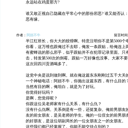
永远站在鸡蛋那方?
谁又敢正视自己隐藏在平常心中的那份邪恶? 谁又能否认
恶有缘。
作者：
阿妞不牛
留言时间：20
半江红班长，你大大的狡猾啊。特意注明你不是第5000个
你看，这万维也跟俺过不去耶，俺发一条跟贴，给俺连上
有蜜蜂说的那么邪乎，似乎跟贴并不在犯罪记录里面。只有5
击，转发第500次的倒霉。跟贴一万好像也没事。大家不
这次回四川贡酒喝多了。
这党中央是说到做到啊。就在俺这篇东东刚刚过五千大关
一个神秘电话：阿妞不牛，你抛出这篇东西，有什么目的
当然有目的啊，俺坦白，就是为了好玩。
你觉得好玩吗？
是啊，您觉得呢？
你跟这位吴老师家有什么关系，有什么仇？
没有什么仇啊。关系倒是有一些，还挺复杂。俺前男朋友
友的前女朋友，是吴老师的学生。俺的一位侄女的前男朋
的好朋友，是这位胡副局长的一位女朋友之一的女朋友。
这些我们都已经掌握了。你能不能交待点别的？