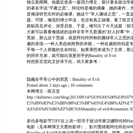
独立新闻网。他最近发表一篇强力博文，探讨著名政治学家
的著名学说“平庸之恶”。阿伦特是俺的偶像，她的著作，
是俺读研究生时的必修课。她这个“常人庸碌之恶”，一直
题。可惜，俺混到博士毕业，也没有真正搞懂。看了医言
跟贴高见评论，深受启发。于是，俺写出了今天这篇〈胡
大家可以看看俺描述的这样非常平凡普通的“好人好事”中
荒诞，那么这个荒诞，就是阿伦特所称的庸碌常人之恶的
遍的表现--一种人类趋炎附势的本能，一种在威权特别是
乎每一个人骨髓的生命特征。如果薄熙来成为了主席，那
的同学兄弟，就可能出现更邪乎的Banality of Evil.
特把医言堂此文抄录于此，供大家参考：
隐藏在平常心中的邪恶：Banality of Evil
Posted about 2 days ago | 18 comments
本网博主：医言堂
http://dulinews.com/blog/2013/09/14/%E9%9A%90%E8
E5%B9%B3%E5%B8%B8%E5%BF%83%E4%B8%AD%E7
AA%E6%81%B6%EF%BC%9Abanality-of-evil/#comment-3
多伦多电影节TIFF在上演一部关于政治学家汉娜阿伦特Hannah
电影（见本网博主天婴的影评）。影片围绕着阿伦特在60
Banality of Evil这个政治学理论的过程而展开。据查，纽约