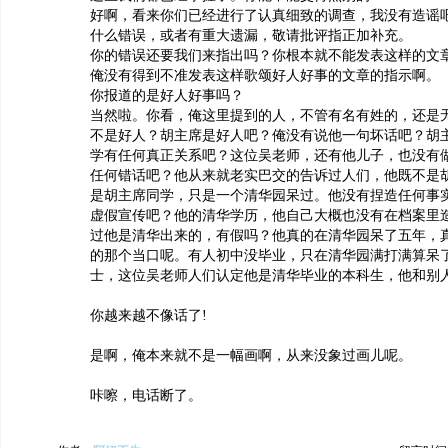
好啊，看来你们已经进行了认真细致的调查，我没有造谣
什么错误，或者有重大遗漏，敬请批评指正加补充。
你的错误还要我们来指出吗？你根本就不能发表这样的文
俺没有得到不准发表这样歌颂好人好事的文章的指示啊。
你报道的是好人好事吗？
当然啦。你看，俺这里提到的人，不管有名有姓的，还是
不是好人？胡主席是好人吧？俺没有说他一句坏话吧？胡
学有任何真正关系吧？这位吴老师，还有他儿子，也没有
任何错话吧？他从来就老实巴交的告诉过人们，他既不是
是胡主席同学，只是一个清华园呆过。他没有捏造任何事
虚假宣传吧？他的清华学历，他自己大概也没有在档案里
过他是清华出来的，有假吗？他真的在清华园呆了五年，
的那个当口呢。有人初中没毕业，只在清华园满打满算呆
士，这位吴老师人们认定他是清华毕业的本科生，他和别
你越来越不像话了!
是啊，俺本来就不是一幅画啊，从来没象过画儿呢。
咔嚓，电话断了。