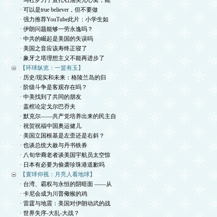
· 马杜罗刀子直扎石油美元心窝，能
· 可以是true believer，但不要做
· 强力推荐YouTube此片：小学生如
· 伊朗问题能够一劳永逸吗？
· 中共的崛起是美国的失误吗
· 美国之音应该寿终正寝了
· 象牙之塔理想主义不能再进步了
【环球纵览：一篮有玉】
· 历史/现实和未来：格陵兰岛的归
· 阶级斗争是客观存在吗？
· 中美找到了共同的朋友
· 盖棺论定戈尔巴乔夫
· 默克尔——共产党培养出来的民主自
· 祝贺祝福中国奥运健儿
· 美国立国根基是左歪还是右斜？
· 也谈总统大赦与丹书铁券
· 八旬华裔老者谈美国宇航员太空惊
· 日本有必要为偷袭珍珠港道歉吗
【寰球仰视：月亮人看地球】
· 台湾、霸权与永恒的阴暗面 ——从
· 卡尼会成为川普儆猴的鸡
· 雷霆与地震：美国对伊朗动武的战
· 世界失序-大乱-大战？