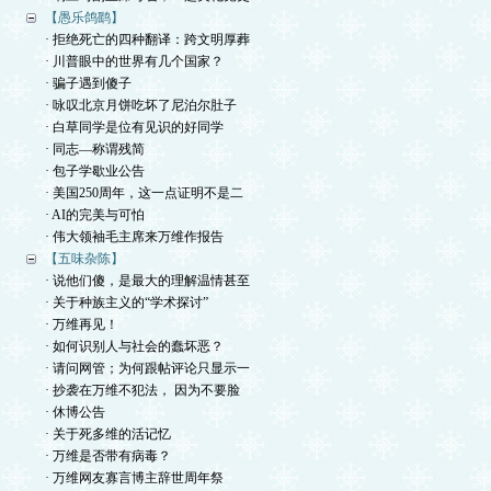
【愚乐鸽鹞】
· 拒绝死亡的四种翻译：跨文明厚葬
· 川普眼中的世界有几个国家？
· 骗子遇到傻子
· 咏叹北京月饼吃坏了尼泊尔肚子
· 白草同学是位有见识的好同学
· 同志—称谓残简
· 包子学歇业公告
· 美国250周年，这一点证明不是二
· AI的完美与可怕
· 伟大领袖毛主席来万维作报告
【五味杂陈】
· 说他们傻，是最大的理解温情甚至
· 关于种族主义的“学术探讨”
· 万维再见！
· 如何识别人与社会的蠢坏恶？
· 请问网管；为何跟帖评论只显示一
· 抄袭在万维不犯法， 因为不要脸
· 休博公告
· 关于死多维的活记忆
· 万维是否带有病毒？
· 万维网友寡言博主辞世周年祭