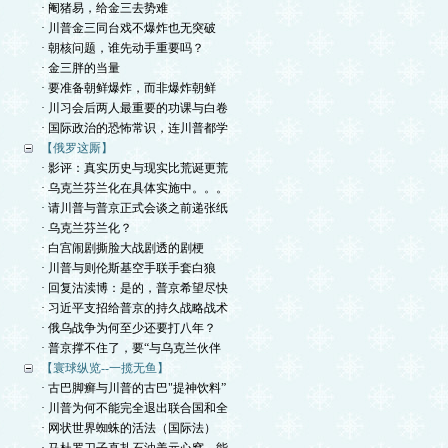
· 阉猪易，给金三去势难
· 川普金三同台戏不爆炸也无突破
· 朝核问题，谁先动手重要吗？
· 金三胖的当量
· 要准备朝鲜爆炸，而非爆炸朝鲜
· 川习会后两人最重要的功课与白卷
· 国际政治的恐怖常识，连川普都学
【俄罗这厮】
· 影评：真实历史与现实比荒诞更荒
· 乌克兰芬兰化在具体实施中。。。
· 请川普与普京正式会谈之前递张纸
· 乌克兰芬兰化？
· 白宫闹剧撕脸大战剧透的剧梗
· 川普与则伦斯基空手联手套白狼
· 回复沽渎博：是的，普京希望尽快
· 习近平支招给普京的持久战略战术
· 俄乌战争为何至少还要打八年？
· 普京撑不住了，要“与乌克兰伙伴
【寰球纵览--一揽无鱼】
· 古巴脚癣与川普的古巴"提神饮料”
· 川普为何不能完全退出联合国和全
· 网状世界蜘蛛的活法（国际法）