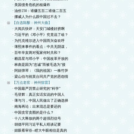
· 美国债务危机的核爆炸
· 油价250：谁赚五百二谁做二百五
· 挪威人为什么跟中国过不去？
【自选陈酿：神州大曲】
· 大阅兵快评：天安门城楼好挤啊
· 习近平的《邓小平》究竟说了啥？
· 为托克维尔进入中国而兴奋欢呼
· 薄熙来事件的看点：中共无阴谋，
· 百年辛亥两对冤家何时共和？
· 赖昌星与邓小平：中国改革开放的
· 林彪是因为“忠诚”而被毛选为“接
· 阿妞弹琴：《我的祖国》一株竹笋
· 梁山伯与祝英台同共产党的恩怨情
【万点老窖：神州惊雷】
· 中国最严厉禁止研究的“科学”
· 毛登辉：真正实话实说的中国人
· 薄与习，中国人民做出了正确选择
· 南海再论：出来混总是要还的
· 中国贪官贪图的是什么？
· 十八大释放的两个超强烈信号
· 胡德平同习近平私人晤谈记要
· 妞眼看审谷--瞪大牛眼相信是真的