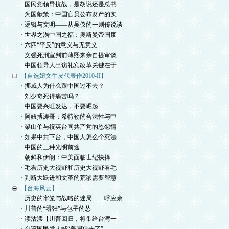
· 国民党领导抗战，是胡说还是总书
· 为国献策：中国官员公布财产的实
· 逻辑与文明——从吴仪的一则传说谈
· 世界之涡中国之福：奥斯曼帝国废
· 六四“平反”的意义与无意义
· 文强死刑宣判前薄熙来亲自提审谈
· 中国领导人出访礼宾改革关键在于
【自选妞文牛皮代表作2010-II】
· 挪威人为什么跟中国过不去？
· 刘少奇死得痛苦吗？
· 中国要兴旺发达，不要崛起
· 阿妞搏涛哥：希特勒的合法性与中
· 梁山伯与祝英台同共产党的恩怨情
· 如果中共下台，中国人怎么个死法
· 中国的三种光明前途
· 朝鲜和伊朗：中美面临世纪抉择
· 毛看历史大视野和历史大视野看毛
· 判断大跃进和文革的荒谬需要智慧
【台海风云】
· 历史的牢笼与战略的迷局——呼应余
· 川普的“嚣张”与包子的怂
· 读沽渎【川普回归，将带给台湾一