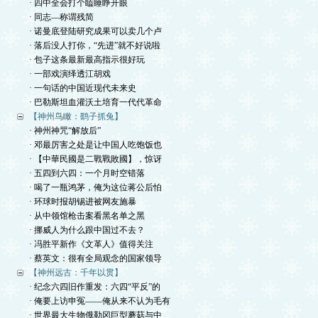
· 四中全会打个瞌睡睁开眼
· 同志—称谓残简
· 诺曼底登陆研究成果可以卖几个卢
· 落后没人打你，“先进”就不好说啦
· 包子这条最新最高指示很好玩
· 一部戏演绎透江胡戏
· 一句话的中国近现代未来史
· 巴勒斯坦血灌沃土培育一代代革命
【神州鸟瞰：鹞子抓兔】
· 神州神咒“解放后”
· 邓最厉害之处是让中国人吃饱饭也
· 【中華民國是二戰戰敗國】，惊讶
· 五四到六四：一个月时空错落
· 喝了一瓶鸿茅，俺为这位蒋公后怕
· 环球时报胡锡进被网友施暴
· 从中领馆枪击案看黑名单之黑
· 挪威人为什么跟中国过不去？
· 冯胜平新作《文革人》值得关注
· 蔡英文：很有全局观念的国家领导
【神州远古：千年以贯】
· 纪念六四旧作重发：六四“平反”的
· 俺要上访申冤——俺从来不认为毛有
· 世界最大生物俄勒冈巨型蘑菇与中