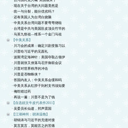
· 台湾国民党人喊“美国狼来了”
· 现在关于台湾的大问题竟然是
· 统一与分裂，能分优劣吗？
· 还有美国人为台湾白烧脑
· 中美关系台湾问题不要弯弯绕啦
· 台湾是中共与美国肚皮顶尖竹竿的
· 马英九祭祖—维系一个金门马祖
【中美关系】
· 川习会的成果：确定川剧变脸习以
· 川普给习近平的见面礼
· 波斯湾定海神针：美国夺取占领伊
· 川普就张又侠落马召开御前会议
· 川普对世界秩序的冲击
· 川普是否蜘蛛侠？
· 答国内友人：中美关系会缓和吗
· 中美关系从红脖子到村支书须知要
· 俺吃错过药
· 再说一遍：川普不是为了钱
【自选妞文牛皮代表作2011】
· 吴委员长仙逝，邦声震国
【江湖神州：胡涛温饱】
· 胡锦涛与习近平的无缝对接
· 莫言莫言，莫能言之的苦痛