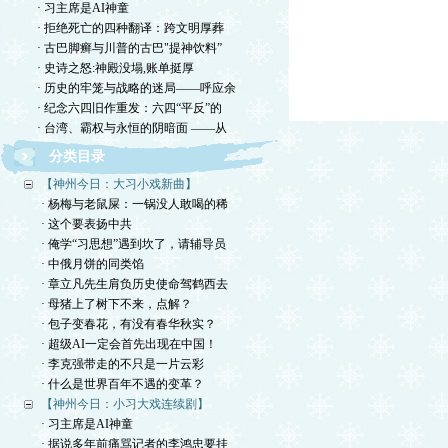
· 习主席是AI神童
· 拒绝死亡的四种翻译：跨文明厚葬
· 古巴脚癣与川普的古巴"提神饮料”
· 史诗之怒:神殿没塌,账单挺厚
· 历史的牢笼与战略的迷局——呼应余
· 纪念六四旧作重发：六四“平反”的
· 台湾、霸权与永恒的阴暗面 ——从
分类目录
【神州今日：大习小戏新曲】
· 杨梅与老鼠屎：一锅没人敢喝的稀
· 这个要表扬中共
· 俺学“习思想”遇到坎了，请辅导员
· 中俄月饼的同类馅
· 章立凡先生肩负历史使命驾鹤西去
· 母猪上了树下不来，点解？
· 包子变春花，有没有春华秋实？
· 超级AI一定会首先出现在中国！
· 李克强带走的不只是一片云彩
· 什么是世界百年不遇的变革？
【神州今日：小习大戏连续剧】
· 习主席是AI神童
· 据说多年前痛骂记者的李鸿忠要挂