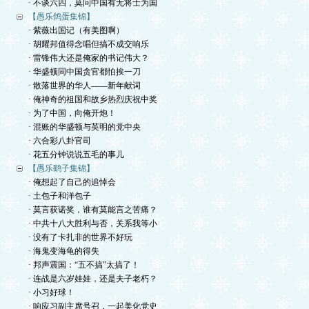
· 不谈六四，莫问中国有无将士为国
【愚乐鸽蛋集锦】
· 紫薇出国记（有美图啊）
· 胡耀邦值得念唱但搞不成交响乐
· 雷锋伟大还是俺家的书记伟大？
· 华盛顿同中国贪官都怕挨一刀
· 散落世界的华人——新年献词
· 俺神奇的祖国和故乡热烈庆祝中奖
· 为了中国，向俺开炮！
· 混账的华盛顿与英明的党中央
· 六合彩八卦官司
· 花五分钟说说五毛的事儿
【愚乐鹞子集锦】
· 俺想起了自己的追悼会
· 土包子和洋包子
· 莫言获诺奖，谁有莫能言之苦痛？
· 中共十八大胜利与否，关系我等小
· 没有了卡扎非的世界不好玩
· 海鬼变海龟的得失
· 邦声震国：“五不搞”太搞了！
· 连战是六岁娃娃，还是夫子老朽？
· 小习好球！
· 响应习副主席号召，一起美化党史