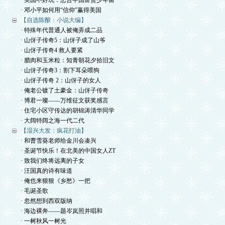
· 美国不好玩：忠告中国富贵少年留
· 邓小平如何用“信仰”赢得美国
【自选陈酿：小说大编】
· 特殊年代普通人被俺弄成二品
· 山伢子传奇5：山伢子成了山爷
· 山伢子传奇4 救人要紧
· 腊肉和玉米粒：知青朝花夕拾旧文
· 山伢子传奇3：割下耳朵喂狗
· 山伢子传奇 2：山伢子的女人
· 俺老公镀了土豪金：山伢子传奇
· 博君一璨——万维征文获奖感言
· 住宅小区守传达的胡锦涛清华同学
· 大阔特阔之海一代二代
【湿兴大发：疯花打油】
· 和曹雪葵老师给金川会凑兴
· 圣诞节快乐！在北美的中国女人ZT
· 致我们终将远离的子女
· 汪国真的诗有味道
· 俺也来狠狠《乡愁》一把
· 毛诞圣歌
· 忽然想到西双版纳
· 海边裸奔——题岑岚照并唱和
· 一树秋风一树光