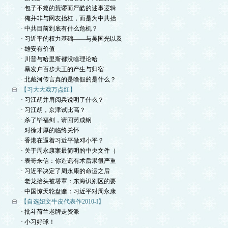
· 包子不瘪的荒谬而严酷的述事逻辑
· 俺并非与网友抬杠，而是为中共抬
· 中共目前到底有什么危机？
· 习近平的权力基础——与吴国光以及
· 雄安有价值
· 川普与哈里斯都没啥理论哈
· 暴发户百步大王的产生与归宿
· 北戴河传言真的是啥假的是什么？
【习大大戏万点红】
· 习江胡并肩阅兵说明了什么？
· 习江胡，京津试比高？
· 杀了毕福剑，请回芮成钢
· 对徐才厚的临终关怀
· 香港在逼着习近平做邓小平？
· 关于周永康案最简明的中央文件（
· 表哥来信：你造谣有术后果很严重
· 习近平决定了周永康的命运之后
· 老龙抬头被塔罩：东海识别区的要
· 中国惊天轮盘赌：习近平对周永康
【自选妞文牛皮代表作2010-I】
· 批斗荷兰老牌走资派
· 小习好球！