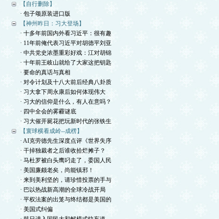
【自行删除】
· 包子颂原装进口版
【神州昨日：习大登场】
· 十多年前国内外看习近平：很有趣
· 11年前俺代表习近平对胡德平刘亚
· 中共党史浓墨重彩好戏：江对胡锦
· 十年前王岐山就给了大家这把钥匙
· 要命的真话与真相
· 对令计划及十八大前后经典八卦质
· 习大拿下周永康后如何体现伟大
· 习大的信仰是什么，有人在意吗？
· 四中全会的雾霾谜底
· 习大催开屍花把玩新时代的张铁生
【寰球横看成岭--成楞】
· AI克劳德先生深度点评《世界失序
· 干掉独裁者之后谁收拾烂摊子？
· 马杜罗被白头鹰叼走了，委国人民
· 美国廉颇老矣，尚能镇邪！
· 来到美利坚的，请珍惜投票的手与
· 巴以热战新高潮的全球冷战开局
· 平权法案的出笼与终结都是美国的
· 美国式纠偏