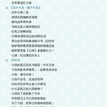
· 甘草黄连忆江南
【湿兴大发：噱月作茧】
· 过年七律二首
· 游湖北恩施峡谷地缝
· 俄乌战争周年律
· 与快活老人唱诗很快活
· 红耗之智阉鸡知
· ZT两首犀利无比的清明古诗
· 茅台抗旱诗和鼻涕检讨书（旧作存
· 骑驴唱和曹雪葵迎韩国朴槿惠总统
· 唱和曹雪葵【七律】老顽童忆六一
· 七律：纪念撒切尔夫人
【8964】
· 六四的真正悲哀与险恶：中共万岁
· 刀光剑影杀声嘹亮——如果杀掉你全
· 六四，魂兮归来！
· 六四不反毛，也就别骂邓
· 64坎坷百岁风云老人许家屯
· 什么是真正的六四精神？
· 六四毁了苏联救了中共
· 共和国卫士与六四持枪暴徒
· 为了六四，世界公民都有权怒吼！