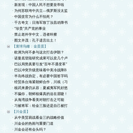
· 新发现：中国人民不想要皇帝啦
· 为何苏联垮中共立—俄罗斯没太监
· 中国贪官为什么不怕死？
· 千古奇文：日海军致丁汝昌劝降书
· “珍贵”共产党的事业
· 禁止老外学中文，违者咔擦
· 图文并茂：孔子遗言出土！
【寰球鸟瞰：金蛋蛋】
· 欧洲为何不参与这次打击伊朗？
· 诺曼底登陆研究成果可以卖几个卢
· 巴以局势真要引发“百年不遇变革”
· 巴以冲突升级意味着中美冷战降B
· 半岛终战协定，有必要中国签字吗
· 经贸杀台海紧朝鲜合作，川戏（习
· 核武来袭仍从容；夏威夷军民好悠
· 不骗你，朝鲜核爆真的迫在眉睫！
· 从海湾战争看美对朝打击之可能
· 习被将军：给金三脸还是自己被打
【川金蛋】
· 从中美贸易战看金三的战略价值
· 川金会的热闹与重要门道
· 川金会还有会头吗？