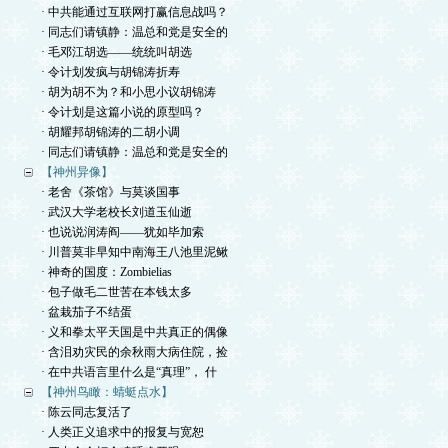
· 中共能通过互联网打赢信息战吗？
· 同志们请镇静：温总和党是安全的
· 毛邓江胡选——统统叫胡选
· 令计划发疯与胡锦涛折寿
· 胡为胡不为？和小思小议胡锦涛
· 令计划是这篇小说的原型吗？
· 胡耀邦胡锦涛的二胡小调
· 同志们请镇静：温总和党是安全的
【神州异像】
· 老舍《茶馆》与莫谈国事
· 武汉大学老校长刘道玉仙逝
· 也说说润涛阎——犹如毕加索
· 川普莫非早知中南海王八池里泥鳅
· 神奇的国度：Zombielias
· 包子做毛二世苦在本钱太多
· 盆栽茄子不结蛋
· 义和拳太平天国是中共真正的偶像
· 含泪劝灾民的余秋雨大病住院，捡
· 在中共语言里什么是“真理”， 什
【神州鸟瞰：蜻蜓点水】
· 陈云同志复活了
· 人类正义追求中的报复与宽恕