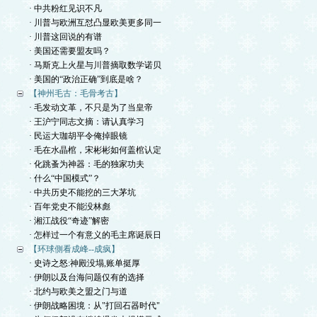
· 中共粉红见识不凡
· 川普与欧洲互怼凸显欧美更多同一
· 川普这回说的有谱
· 美国还需要盟友吗？
· 马斯克上火星与川普摘取数学诺贝
· 美国的“政治正确”到底是啥？
【神州毛古：毛骨考古】
· 毛发动文革，不只是为了当皇帝
· 王沪宁同志文摘：请认真学习
· 民运大珈胡平令俺掉眼镜
· 毛在水晶棺，宋彬彬如何盖棺认定
· 化跳蚤为神器：毛的独家功夫
· 什么“中国模式”？
· 中共历史不能挖的三大茅坑
· 百年党史不能没林彪
· 湘江战役“奇迹”解密
· 怎样过一个有意义的毛主席诞辰日
【环球側看成峰--成疯】
· 史诗之怒:神殿没塌,账单挺厚
· 伊朗以及台海问题仅有的选择
· 北约与欧美之盟之门与道
· 伊朗战略困境：从"打回石器时代"