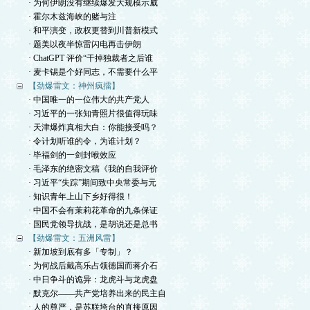
· 为何伊朗没有继续爆发大规模示威
· 霍尔木兹海峡的赌与注
· 和平演变，政权更替到川普新模式
· 题美以夜半惊雷闪电再击伊朗
· ChatGPT 评价“干掉独裁者之后谁
· 麦卡锡是个好同志，不需要什么平
【劲爆雷文：神州疯擂】
· 中国唯一的一位伟大的共产党人
· 习近平的一张知青照片很值得玩味
· 天津爆炸真相大白：你能接受吗？
· 令计划听谁的令，为谁计划？
· 毕福剑的一剑封喉效应
· 毛泽东的绝密文稿《我的自我评价
· 习近平“失踪”期间致中央常委与元
· 知识青年上山下乡好得很！
· 中国不会有茉莉花革命的九条保证
· 国民党领导抗战，是胡说还是总书
【劲爆雷文：五洲风雷】
· 新加坡到底有多「专制」？
· 为何战后戴高乐占领德国而蒋介石
· 中日争斗的诡异：龙虎斗与龙虎盘
· 默克尔——共产党培养出来的民主自
· 人的尊严，是苏联垮台的直接原因