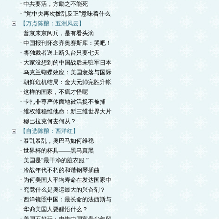
· 中共要活，方励之不能死
· “党中央再次拨乱反正”意味着什么
【万点陈酿：五洲风云】
· 普京来京阅兵，是有看头滴
· 中国报刊怀念齐奥赛斯库：哭吧！
· 将独裁者送上断头台只要七天
· 大家没想到的中国战后未驻军日本
· 乌克兰蝴蝶效应：美国衰落与国际
· 朝鲜危机结局：金大元帅完胜升帐
· 这样的国家，不疯才怪呢
· 卡扎非尊严体面地被活捉不被捕
· 维权维稳维他命：新三维世界大片
· 穆巴拉克何去何从？
【自选陈酿：西洋红】
· 暴乱暴乱，奥巴马如何维稳
· 世界杯的杯具——黑马真黑
· 美国是“最干净的脏衣服 ”
· 冷战年代不朽的和谐钢琴插曲
· 为何美国人平均寿命在发达国家中
· 究竟什么是奥运最大的兴奋剂？
· 西洋镜照中国：最长命的法西斯与
· 华裔美国人要醒悟什么？