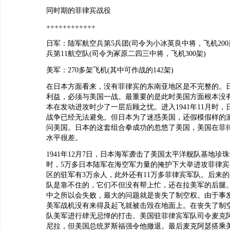
同时期的菲律宾战役
++++++++++++
日军：陆军航空兵第5兵团(司令为小冰英良中将，飞机200
兵第11航空队(司令为冢原二四三中将，飞机300架)
美军：270多架飞机(其中可作战的142架)
在日本方面看来，没有菲律宾的东南亚地区是不完整的。
利益，必须与美国一战。最重要的是此时美国方面根本没
本在发动进攻时少了一层后顾之忧。进入1941年11月时
战争已经无法避免。但日本为了迷惑美国，还假模假样的
问美国。日本的这套组合拳成功的忽悠了美国，美国在菲
水平很差。
1941年12月7日，日本海军袭击了美国太平洋舰队基地珍
时，5万多日本陆军在海空军力量的掩护下大举进攻菲律
区的驻军有3万余人，此外还有11万多菲律宾军队。后来
队是靠不住的，它们不但没有帮上忙，还在拉美军的后腿
中之所以会失败，最大的问题就是丧失了制空权。由于事
美军战机没有来得及起飞就被击毁在地面上。在丧失了制
队美军进行肆无忌惮的打击。美国驻菲律宾军队司令麦克
尼拉，但美国总统罗斯福强令他撤退。最后麦克阿瑟搭乘