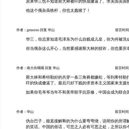
原来华三也不知道斯大林被吓的快成傻逼了。求美国英国
他这个俄杂虽铁杆，但也太蠢猪了！
作者：gmuoruo 回复 华山
留言时间：20
华三，你总算知道毛泽东为什么自贱成儿皇，你为何被洗
你当俄杂这么开心，当然要感谢斯大林的狡诈，但也要庆
作者：南大街哦哦 回复 华山
留言时间：20
斯大林和希特勒好的共穿一条三角裤都嫌松，等到希特勒
吓的快成傻逼了。最后只好下贱的求资本主义国家来支援
如果你毛爷爷当年不和美帝联手抗苏修，中国会成为联合
作者：华山
留言时间：20
伪台巴子，能直接解释的为什么要弯弯绕，说明你的所谓
的笑话。中国的俗话，可悲之人必有可恶之处，之所以你