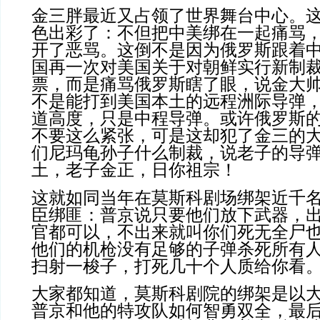
金三胖最近又占领了世界舞台中心。
色出彩了：不但把中美绑在一起痛骂
开了恶骂。这倒不是因为俄罗斯跟着
国再一次对美国关于对朝鲜实行新制
票，而是痛骂俄罗斯瞎了眼，说金大
不是能打到美国本土的远程洲际导弹
道高度，只是中程导弹。或许俄罗斯
不要这么紧张，可是这却犯了金三的
们尼玛龟孙子什么制裁，说老子的导
土，老子金正，日你祖宗！
这就如同当年在莫斯科剧场绑架近千
臣绑匪：普京说只要他们放下武器，
官都可以，不出来就叫你们死无全尸
他们的机枪没有足够的子弹杀死所有
扫射一梭子，打死几十个人质给你看
大家都知道，莫斯科剧院的绑架是以
普京和他的特攻队如何智勇双全，最