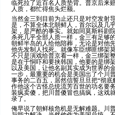
临死拉了近百名人质垫背。普京后来
人质，都忙得焦头烂额。
当然金三到目前为止还只是对空发射
是，不算全体北朝鲜人，首尔以及几
架，是严酷的事实。就如同莫斯科剧
杀死几乎全部人质一样，金三有足够
朝鲜半岛的人给他陪葬，无论是对他
他先发制人找死。就像车臣绑匪绑架
不只是演戏给普京看一样，金三绑架
是在于恫吓和要挟韩国，他要的是绑
以及美国，让他名副其实成为世界的
一步，最重要的机会是美国出了个川
事务的二百五，
居然信誓旦旦把“彻底
作他这个古怪总统流芳百世的功名要
装疯卖傻，
把川普傻冒也搞疯，这戏
录了。
俺早说了朝鲜核危机是无解难题。川
与能力解决。当然他作为美国总统，