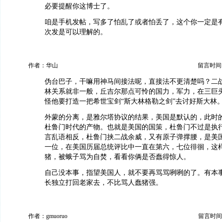
必要提醒你这博士了。
咱是手机发帖，写多了怕乱了或者怕丢了，这个你一定是
次发是可以理解的。
作者：华山
留言时间：20
伪台巴子，干嘛用神马间接法呢，直接法不更清楚吗？二
林关系就非一般，丘吉尔那点可怜的国力，军力，在三巨
怪他要打造一把希世宝剑“斯大林格勒之剑”去讨好斯大林
外蒙的分离，是雅尔塔协议的结果，美国是默认的，此时的
杜鲁门时代的产物。也就是美国的国策，杜鲁门不过是执
言乱语相反，杜鲁门挟二战余威，又有原子弹撑腰，是美
一位，在美国历届总统评比中一直在第六，七位徘徊，这
猪，被蛾子骂为自焚，看看你俩是否蠢得惊人。
自己没本事，指望美国人，就不要再骂骂咧咧的了。有本
长独立打回老家去，不比骂人蠢猪强。
作者：gmuoruo
留言时间：20