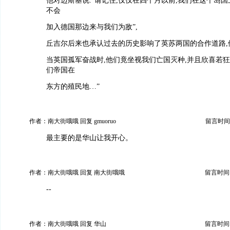
他对迈斯基说:“请记住,仅仅在四个月以前,我们在这个岛
不会
加入德国那边来与我们为敌”,
丘吉尔后来也承认过去的历史影响了英苏两国的合作道路,他
当英国孤军奋战时,他们竟坐视我们亡国灭种,并且欣喜若
们帝国在
东方的殖民地…”
作者：南大街哦哦 回复 gmuoruo
留言时间：20
最主要的是华山让我开心。
作者：南大街哦哦 回复 南大街哦哦
留言时间：20
--
作者：南大街哦哦 回复 华山
留言时间：20