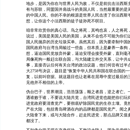
地步，是因为你在与世界人民为敌，不仅是前抗击法西斯
有与苏联，同盟国并肩战斗的美国人民，当然最重要的是
的中国人民。你的不幸的根源是世界人民击溃了你法西斯
想，让你这个小法西斯的徒子徒孙死不暝目。
咱非常欣赏你的真心话。鸟之将死，其鸣也哀，人之将死
说过，美国是美国人民的美国，从来不会也不可能为你们
国人民抛弃的历史垃圾买单。虽然其后，因为要牵制中国
国民政府与台湾当局输过一些血，但本质上是豢养一条狗
想，逼迫国民党放弃外蒙，逼迫安理会接受外蒙，直到毫
局像死狗一般赶出联合国，与大陆建立外交关系，让中共
事，直接否认任何有关台湾的政治议题，他们何尝有过半点犹
大2758号决议，题目是“恢复中华人民共和国在联合国的一
复，以前叫窃据。就这题目也让老蒋在屈辱中度过最后的
见他并不相信的上帝。
伪台巴子，世界潮流，浩浩荡荡，顺之者昌，逆之者亡。
遇谁败于谁，不要说大陆共党，台湾民进党也能把你们玩
进党政府要清查党产，要彻底铲除国民党的生存土壤。竟
产在大陆，包括青岛啤酒在内的品牌都是国民党产。闻之
大陆拿下来，或与大陆合作，赶走民进党，那点品牌又值
都没了。