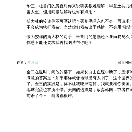
华三，杜鲁门的愚蠢对你来说确实很难理解，毕竟土共几
害太重。但用间接法解释也许有点用：
斯大林的狡诈你不可否认吧？否则毛泽东也不会一再请求“
不会成为铁杆俄杂。当然你们俄杂出于感情，不会用“狡诈”
做为狡诈的斯大林的对手，杜鲁门的愚蠢还不显而易见么
你总不能还要求我再找图片帮你吧？
作者：
年月日
留言时间：20
金二在世时，问他的部下，如果长白山血统中断了，应该
满意的答案是：如果那样就像地球没有太阳了，这个世界
了。金三的实践是，你不让我吃掉南韩，我就要核你美国
地球完蛋也在所不惜。美国的选择是，放弃韩国，或者在
前杀了金三。两者都很难。