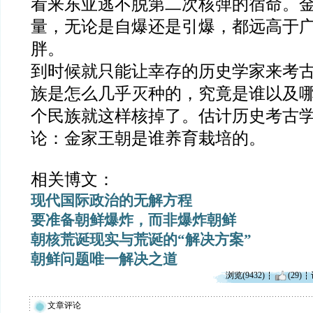
看来东亚逃不脱第二次核弹的宿命。
量，无论是自爆还是引爆，都远高于
胖。
到时候就只能让幸存的历史学家来考
族是怎么几乎灭种的，究竟是谁以及
个民族就这样核掉了。估计历史考古
论：金家王朝是谁养育栽培的。
相关博文：
现代国际政治的无解方程
要准备朝鲜爆炸，而非爆炸朝鲜
朝核荒诞现实与荒诞的“解决方案”
朝鲜问题唯一解决之道
浏览(9432)
(29)
文章评论