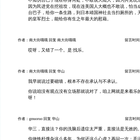
不知伪台巴子现在存身何处，不敢说大陆人，因为共党统
因为民进党在挖祖坟，现在连美国人大概也不敢说，怕当
台巴子，给你一条生路，到日本靖国神社去当扫厕所的，
的皇军烈士，能给你有生之年最大的慰藉。
作者：南大街哦哦 回复 南大街哦哦
留言时间：20
哎呀，又错了一个。是:找乐。
作者：南大街哦哦 回复 华山
留言时间：20
我早就说过要砌墙，根本不存在承认与不承认。
你说咱没有观点没有立场那就说对了，咱上网就是来着乐
呀！
作者：gmuoruo 回复 华山
留言时间：20
华三，直接法？你的洗脑后遗症太严重，直接法是无效的
你做铁杆俄杂这么多年，为何还这么心虚？再问一次：毛