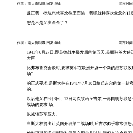
作者：南大街哦哦 回复 华山
留言时间：20
反正我一挖坑您就喜欢往里面跳，我呢就特喜欢拿您的鞋
您是不是又爽歪歪了？
作者：南大街哦哦 回复 华山
留言时间：20
1941年6月27日,即苏德战争爆发后的第五天,苏联驻英大
大臣
比弗布鲁克会谈时,要求英军在欧洲开辟一个新的战苏联政
场”
的正式要求,是斯大林在1941年7月18日给丘吉尔的第一
的。
以后他又在9月3日、13日两次致函丘吉尔,一再阐明苏联
战场的要求:场,
以减轻苏军压力。
当斯大林提出让英国开辟第二战场时,丘吉尔似乎非常愤怒