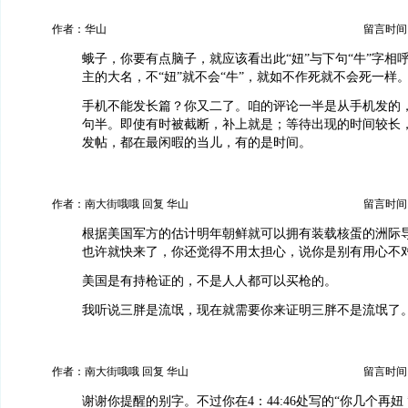
作者：华山
留言时间：20
蛾子，你要有点脑子，就应该看出此“妞”与下句“牛”字相
主的大名，不“妞”就不会“牛”，就如不作死就不会死一样
手机不能发长篇？你又二了。咱的评论一半是从手机发的
句半。即使有时被截断，补上就是；等待出现的时间较长
发帖，都在最闲暇的当儿，有的是时间。
作者：南大街哦哦 回复 华山
留言时间：20
根据美国军方的估计明年朝鲜就可以拥有装载核蛋的洲际
也许就快来了，你还觉得不用太担心，说你是别有用心不
美国是有持枪证的，不是人人都可以买枪的。
我听说三胖是流氓，现在就需要你来证明三胖不是流氓了
作者：南大街哦哦 回复 华山
留言时间：20
谢谢你提醒的别字。不过你在4：44:46处写的“你几个再妞