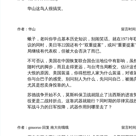
华山这鸟人很搞笑。
作者：华山
留言时间：20
蛾子，老叫你学点基本历史知识，别闹笑话。就在1971年联
议的同时，美日等22国还有个“双重提案”，或叫“重要提案
局继续有代表权，但被大会否决了而已。
不可否认，美国在中国恢复联合国合法地位中有影响，虽
随时代的脚步，而且走得更远，与台湾当局断交。估计这
大恨的原因。美国装逼，你得想想人家为什么装逼，对谁
你与台巴子的感受。别问别人为什么，先问问自己，被抛
尤其是想卖身投靠的人。
苏德战争开始不久，莫斯科保卫战就阻止了法西斯的进攻
役更是二战转折点。这靠武器就能行？同时期的菲律宾战
军战斗力的日军投降，武器作用到哪里去了？
作者：gmuoruo 回复 南大街哦哦
留言时间：20