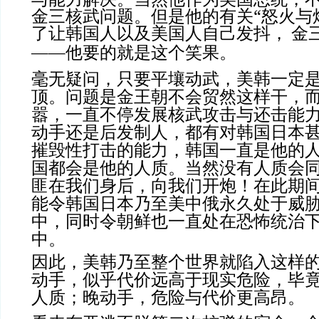
金三核武问题。但是他的有关“怒火与
了让韩国人以及美国人自己发抖，
金
——他要的就是这个笑果。
毫无疑问，只要平壤动武，美韩一定
顶。问题是金王朝不会贸然这样干，
嚣，一直不停发展核武攻击与还击能
动手还是后发制人，都有对韩国日本
摧毁性打击的能力，韩国一直是他的
国都会是他的人质。当然没有人质会
匪在我们身后，向我们开炮！在此期
能令韩国日本乃至美中俄永久处于威
中，同时令朝鲜也一直处在恐怖统治
中。
因此，美韩乃至整个世界就陷入这样
动手，似乎代价远高于现实危险，毕
人质；晚动手，危险与代价更高昂。