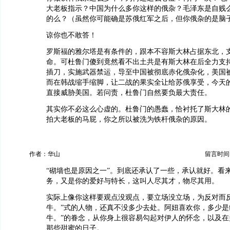
大老板指示？中国为什么多你这样的俄杂？毛泽东是自贱
的么？（虽然你可能确是苏俄红军之后，但你俄杂的是脑
谅你也不敢答！
罗斯福的雅尔塔是有条件的，跟本不容斯大林占据东北，
命。可杜鲁门傻到竟然看不出土共是有斯大林在后全力支
插刀，实施武器禁运，导至中国被彻底赤化俄杂化，美国
而在韩战缩手缩脚，让二战的果实全让给苏俄享受，今天
直接威胁美国。若问责，杜鲁门自然要负最大责任。
其实你不必这么心虚的。杜鲁门的愚蠢，恰衬托了斯大林
拍大老板的马屁，你之所以被洗为铁杆俄杂的原因。
作者：华山
留言时间：20
“砌墙也是原因之一”。到底还承认了一些，承认就好。看
务，又是你的爱好与特长，这叫人尽其才，物尽其用。
实际上像你这样要观点没观点，要立场没立场，为反对而反
牛。”式的人物，还真不没多少去处。阿妞喜欢你，多少是
牛。”的眷念，从你身上很容易勾起对伊人的怀念，以及在
那些甜蜜的日子。