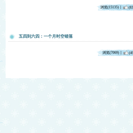
浏览(15135)
(83
五四到六四：一个月时空错落
浏览(7069)
(4