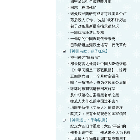
· 四中全会打个瞌睡睁开眼
· 同志—称谓残简
· 诺曼底登陆研究成果可以卖几个卢
· 落后没人打你，“先进”就不好说啦
· 包子这条最新最高指示很好玩
· 一部戏演绎透江胡戏
· 一句话的中国近现代未来史
· 巴勒斯坦血灌沃土培育一代代革命
【神州鸟瞰：鹞子抓兔】
· 神州神咒“解放后”
· 邓最厉害之处是让中国人吃饱饭也
· 【中華民國是二戰戰敗國】，惊讶
· 五四到六四：一个月时空错落
· 喝了一瓶鸿茅，俺为这位蒋公后怕
· 环球时报胡锡进被网友施暴
· 从中领馆枪击案看黑名单之黑
· 挪威人为什么跟中国过不去？
· 冯胜平新作《文革人》值得关注
· 蔡英文：很有全局观念的国家领导
【神州远古：千年以贯】
· 纪念六四旧作重发：六四“平反”的
· 俺要上访申冤——俺从来不认为毛有
· 世界最大生物俄勒冈巨型蘑菇与中