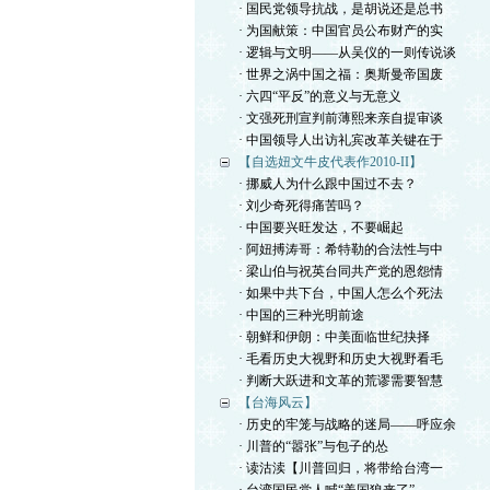
· 国民党领导抗战，是胡说还是总书
· 为国献策：中国官员公布财产的实
· 逻辑与文明——从吴仪的一则传说谈
· 世界之涡中国之福：奥斯曼帝国废
· 六四“平反”的意义与无意义
· 文强死刑宣判前薄熙来亲自提审谈
· 中国领导人出访礼宾改革关键在于
【自选妞文牛皮代表作2010-II】
· 挪威人为什么跟中国过不去？
· 刘少奇死得痛苦吗？
· 中国要兴旺发达，不要崛起
· 阿妞搏涛哥：希特勒的合法性与中
· 梁山伯与祝英台同共产党的恩怨情
· 如果中共下台，中国人怎么个死法
· 中国的三种光明前途
· 朝鲜和伊朗：中美面临世纪抉择
· 毛看历史大视野和历史大视野看毛
· 判断大跃进和文革的荒谬需要智慧
【台海风云】
· 历史的牢笼与战略的迷局——呼应余
· 川普的“嚣张”与包子的怂
· 读沽渎【川普回归，将带给台湾一