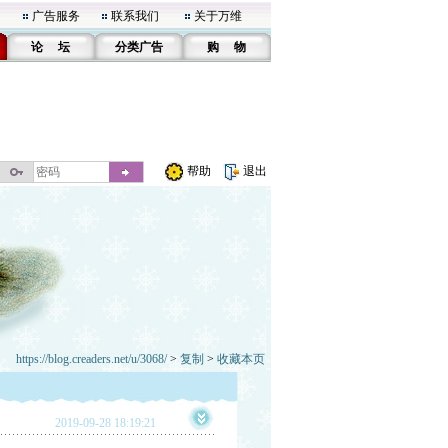
广告服务
联系我们
关于万维
论 坛
分类广告
购 物
帮助
退出
https://blog.creaders.net/u/3068/
>
复制
>
收藏本页
2019-09-28 18:19:21