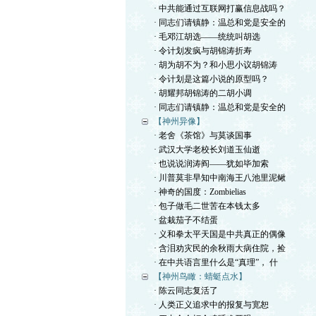
· 中共能通过互联网打赢信息战吗？
· 同志们请镇静：温总和党是安全的
· 毛邓江胡选——统统叫胡选
· 令计划发疯与胡锦涛折寿
· 胡为胡不为？和小思小议胡锦涛
· 令计划是这篇小说的原型吗？
· 胡耀邦胡锦涛的二胡小调
· 同志们请镇静：温总和党是安全的
【神州异像】
· 老舍《茶馆》与莫谈国事
· 武汉大学老校长刘道玉仙逝
· 也说说润涛阎——犹如毕加索
· 川普莫非早知中南海王八池里泥鳅
· 神奇的国度：Zombielias
· 包子做毛二世苦在本钱太多
· 盆栽茄子不结蛋
· 义和拳太平天国是中共真正的偶像
· 含泪劝灾民的余秋雨大病住院，捡
· 在中共语言里什么是“真理”， 什
【神州鸟瞰：蜻蜓点水】
· 陈云同志复活了
· 人类正义追求中的报复与宽恕