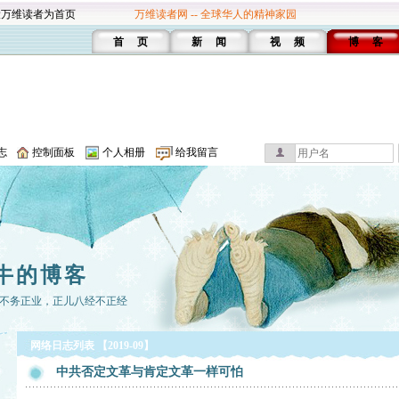
设万维读者为首页
万维读者网 -- 全球华人的精神家园
首 页
新 闻
视 频
博 客
志
控制面板
个人相册
给我留言
牛的博客
不务正业，正儿八经不正经
网络日志列表 【2019-09】
中共否定文革与肯定文革一样可怕