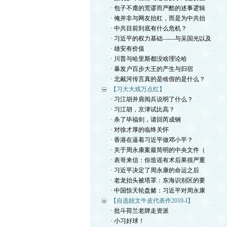
· 包子不瘪的荒谬而严酷的述事逻辑
· 俺并非与网友抬杠，而是为中共抬
· 中共目前到底有什么危机？
· 习近平的权力基础——与吴国光以及
· 雄安有价值
· 川普与哈里斯都没啥理论哈
· 暴发户百步大王的产生与归宿
· 北戴河传言真的是啥假的是什么？
【习大大戏万点红】
· 习江胡并肩阅兵说明了什么？
· 习江胡，京津试比高？
· 杀了毕福剑，请回芮成钢
· 对徐才厚的临终关怀
· 香港在逼着习近平做邓小平？
· 关于周永康案最简明的中央文件（
· 表哥来信：你造谣有术后果很严重
· 习近平决定了周永康的命运之后
· 老龙抬头被塔罩：东海识别区的要
· 中国惊天轮盘赌：习近平对周永康
【自选妞文牛皮代表作2010-I】
· 批斗荷兰老牌走资派
· 小习好球！