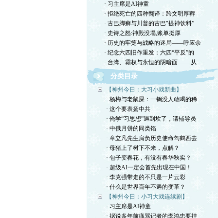
· 习主席是AI神童
· 拒绝死亡的四种翻译：跨文明厚葬
· 古巴脚癣与川普的古巴"提神饮料”
· 史诗之怒:神殿没塌,账单挺厚
· 历史的牢笼与战略的迷局——呼应余
· 纪念六四旧作重发：六四“平反”的
· 台湾、霸权与永恒的阴暗面 ——从
分类目录
【神州今日：大习小戏新曲】
· 杨梅与老鼠屎：一锅没人敢喝的稀
· 这个要表扬中共
· 俺学“习思想”遇到坎了，请辅导员
· 中俄月饼的同类馅
· 章立凡先生肩负历史使命驾鹤西去
· 母猪上了树下不来，点解？
· 包子变春花，有没有春华秋实？
· 超级AI一定会首先出现在中国！
· 李克强带走的不只是一片云彩
· 什么是世界百年不遇的变革？
【神州今日：小习大戏连续剧】
· 习主席是AI神童
· 据说多年前痛骂记者的李鸿忠要挂