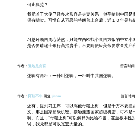
何止典范？
我党若干大佬已经多次形容是夫妻关系，似乎暗指中国是
偶有嘈架。可惜自从万恶的特朗普上台后，近１０年是怨
习总环顾四周心茫然，只能在西欧找个食四方饭的中立小
是否要请瑞士银行高抬贵手，不要随便应美帝要求查党产
作者：
遍地是贪官
留言时间：20
逻辑有两种：一种叫逻辑，一种叫中共国逻辑。
作者：
阿妞不牛
回复
jincao
留言时间：20
还有，提到习主席，可以骂他母猪上树，但是千万不要提
文。那是国家超级机密。接触泄露国家超级机密，可不是
啊。而且，“母猪上树”可以解释为比喻不当，甚至根本性
误，我党都是可以宽宏大量的。