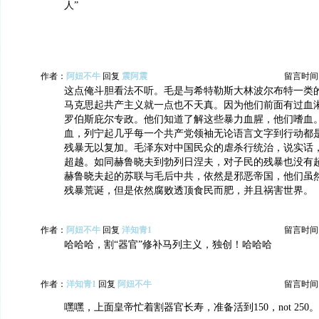
人”
作者：
阿妞不牛
回复
震阿震
留言时间：20
这点俺斗胆看法不听。毛是与希特勒斯大林波尔布特一类
马克思起共产主义就一点也不天真。因为他们前面有过血
罗伯斯庇尔专政。他们知道了解这些暴力血腥，他们嗜血
血，列宁起几乎每一个共产党领袖无论语言文字到行动都
残暴无以复加。毛泽东对中国民众的虐杀行统治，说实话
超越。如同赫鲁晓夫到勃列日涅夫，对子民的残暴也没有
赫鲁晓夫起的苏联与毛后中共，依然是邪恶帝国，他们虽
残暴荒诞，但是依然腐败透顶食民而肥，并且祸害世界。
作者：
阿妞不牛
回复
洋知青1
留言时间：20
哈哈哈，割“器官”修补马列主义，独创！哈哈哈
作者：
洋知青1
回复
阿妞不牛
留言时间：20
嘿嘿，上面皇帝忙着割器官长寿，准备活到150，not 250。