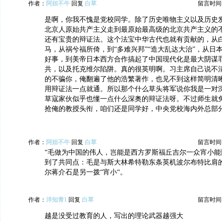
作者：
阿妞不牛
回复
白草
留言时间：20
是啊，你我不愧是党校同学。除了历史唯物主义以及历史
北京人原始共产主义走到最原始最高级的北京共产主义的
还有宝贵的辩证法。这个法宝中华古代也就有贡献的，从
马，从祸兮福所倚，到“多难兴邦”“造大乱达大治”，从日
好事，到美帝日本西方合作搞起了中国现代化是最大阴谋
共，以及托克维尔陷阱。真的很英明啊。习主席自己说不
的不骗你，俺翻遍了他的浩繁著作，也见不到这样简明清
用辩证法一点就通。所以那个什么草头将军说你我是一对
草寇家伙似乎也懂一点什么深奥的辩证法呀。不过师生就
抢俺的教授头衔，咱们还是同学好，中央党校海内外总部
作者：
阿妞不牛
回复
白草
留言时间：20
“毛做为中国的伟人，岂能是西方罗斯福丘吉尔一众宵小能
到了共同点：毛是与斯大林希特勒东条英机波尔布特比肩
尔蒋介石是另一拨“宵小“。
作者：
洋知青1
回复
白草
留言时间：20
越是没受过教育的人，写出的理论武器越强大