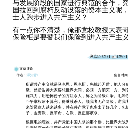
与发展阶段的国家进行典范的合作，
国拉回到腐朽反动没落的资本主义呢
士人跑步进入共产主义？
有一点你不清楚，俺那党校教授大表
保险柜是要替我们保险到进入共产主
浏览(27121)
(282)
文章评论
作者：
洋知青1
留言时间：20
所谓共产主义就是马克思，恩克斯，先挑起矛盾，把人分
级。然后告诉大家要想世界大同，必须一方消灭一方。列
施武力，用恐怖份子的方法杀人，称之为阶级斗争。毛泽
斗争掌权后不算完，得继续杀人。顺我者无产阶级，逆我
来阶级敌人越来越多，并在共产党了也多出了好几个，包
子，走资派，反革命，右派，反正都该杀。
根据毛的理论，共产党把中国人杀的那个惨，比世界大战
后来还有一个共产份子波尔布特，也想混进共产主义理论