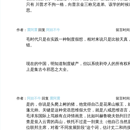
只有 川普才不拘一格，向普京金三称兄道弟。该学的时候
思。
作者：
震阿震
回复
阿妞不牛
留言时间：20
毛时代只是在实践一种制度假想，相对来说只是比较天真
错。
现在的中国，明知道制度破产，但以系统剥夺人的所有权
上是集古今邪恶之大全。
作者：
阿妞不牛
回复
震阿震
留言时间：20
是的，你说是头爬上树的猪，他觉得自己是花果山猴王，
蓬元帅。关键是这种党语思维假大空，就是八戒思维语言
毛泽东国际上骂娘有点诗情画意，比如叫赫鲁晓夫勃列日
查是耸入云霄的高山，铁托不过是一剖黄土（他自己当然是
位联邦主席，对着“不同发展阶段”这个词，估计丈二和尚