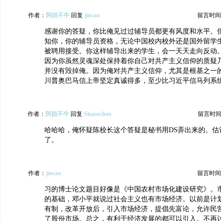
作者：
阿妞不牛
回复
jincao
留言时间：20
感谢你的答疑，你比俺见过过辅导员都更有风度和水平。
知你，你的辅导员资格，无论中国校内校外还是国外留学
被聘用接受。你这样辅导出来的学生，会一天天走向反动
因为你虽然灵魂深处保持着你自己对共产主义信仰的质疑
并没有毁掉俺。因为俺对共产主义信仰，尤其是根基之一
川普奥巴马信上帝坚定真诚得多，至少比习近平信马列系
作者：
阿妞不牛
回复
Shanechen
留言时间：20
哈哈哈，俺怀疑陈校长这个答疑是秘书用DS弄出来的。估
了。
作者：
jincao
留言时间：20
习的博士论文题目好像是《中国农村市场化建设研究》。
的基础，邓小平就说过社会主义也有市场经济。以前是计
有制，改革开放后，引入市场经济，提倡先富论，允许民
了股份市场。总之，有利于经济发展的都可以引入。不再