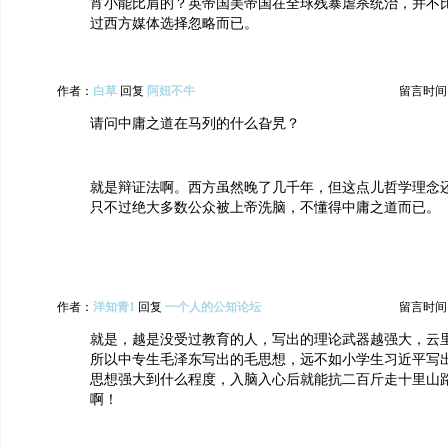
宵小能比肩的？英帝国美帝国在全球残暴虐杀统治，并不
过西方媒体选择忽略而已。
作者：
白草
回复
阿妞不牛
留言时间：20
请问中庸之道在马列的什么旮旯？
就是辩证法啊。西方虽然晚了几千年，但这点儿哲学理念
只不过绝大多数公众被上帝洗脑，不懂得中庸之道而已。
作者：
洋知青1
回复
一个人的公知论坛
留言时间：20
就是，越是没受过教育的人，写出的理论武器越强大，云
所以中专生毛泽东写出的毛思想，远不如小学生习近平写
思想强大到什么程度，入脑入心后就能抗二百斤走十里山
啊！