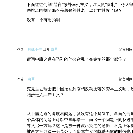
下面红红们割“器官”修补马列主义，昨天割“秦制”，今天割
净挑老的割？那不是越修补越老，离死亡越近了吗？
没有一个有用的啊！
作者：
阿妞不牛
回复
白草
留言时间：20
请问中庸之道在马列的什么旮旯？在秦制的那个部位？
作者：
白草
留言时间：20
究竟是让瑞士把中国拉回到腐朽反动没落的资本主义呢，
跑步进入共产主义？
从中庸之道的角度看问题，就没有这个疑问了。各自的制
个具体的问题上可以中国学瑞士，而另一个问题上则反过
导入另一方吗？这正是被一神教污染过的逻辑，不是上帝
被西方批判得一无是处，而资本主义的弊端无解的时候也