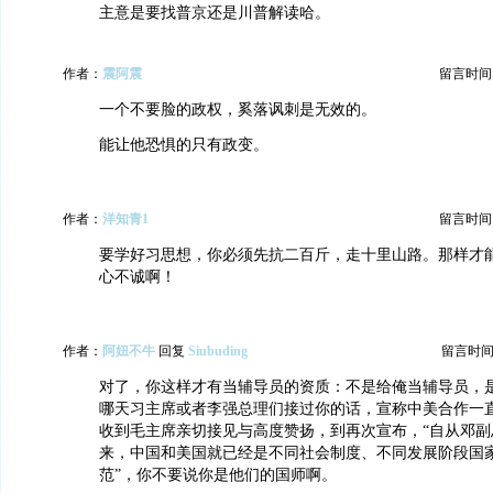
主意是要找普京还是川普解读哈。
作者：
震阿震
留言时间：20
一个不要脸的政权，奚落讽刺是无效的。
能让他恐惧的只有政变。
作者：
洋知青1
留言时间：20
要学好习思想，你必须先抗二百斤，走十里山路。那样才
心不诚啊！
作者：
阿妞不牛
回复
Siubuding
留言时间：20
对了，你这样才有当辅导员的资质：不是给俺当辅导员，
哪天习主席或者李强总理们接过你的话，宣称中美合作一
收到毛主席亲切接见与高度赞扬，到再次宣布，“自从邓副
来，中国和美国就已经是不同社会制度、不同发展阶段国
范”，你不要说你是他们的国师啊。