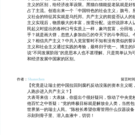
主义的区别，给经济改革设限。黑猫白猫能捉老鼠就是好
占了主流。创造出来一个「中国特色的社会主义」旗号。
义社会的特征其实就是乌托邦。共产主义的前提否认人的
主义实现后，物质极大的丰富，按需分配。这些说辞本人
民起义时提出的各种口号实质上一样，象均贫富，分田地
乎？就是画大饼，忽悠人参加自己的夺天下的斗争而以。
义？相信共产主义？中共入党宣誓时不知有没有类似的誓
主义和社会主义通过实践的考验，最终归于统一。博主的
说“不同发展阶段”的意思本人也不甚理解。只是简单认为
和经济发展中国家的区别。
作者：
Shanechen
留言时间：20
【究竟是让瑞士把中国拉回到腐朽反动没落的资本主义呢
人跑步进入共产主义？】
大表哥来信：大表妹，你提出个很好疑问，惊动了中央党
他百忙之中答疑：“党的终极目标就是解放全人类，当然包
世界第一的瑞士人民。”陈校长希望你甭管用什么仪器设备
示刻到骨子里、溶入血液中，切切！