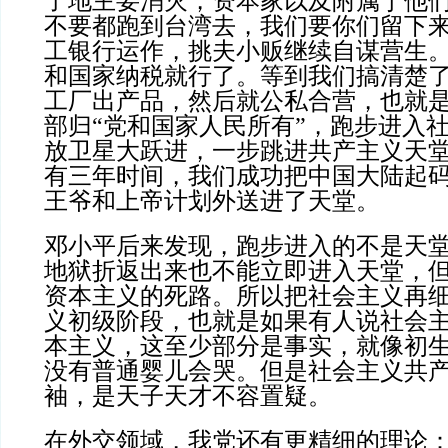
了地主要消灭，资本家以及附属于他
不要都跑到台湾去，我们要你们留下
工银行运作，挑夫小贩继续自谋营生
和国家纳税就行了。等到我们搞清楚
工厂出产品，然后就公私合营，也就
部归“党和国家人民所有”，跑步进入
放卫星大跃进，一步跳进共产主义天
有三年时间，我们成功把中国大陆起
王爷和上帝计划外送进了天堂。
邓小平后来发现，跑步进入的不是天
地狱折返出来也不能立即进入天堂，
资本主义的死路。所以把社会主义再
义初级阶段，也就是如果有人说社会
本主义，这至少部分是事实，就像初
没有普通婴儿会哭。但是社会主义共
袖，是天子天才不容置疑。
在外交领域，我党还有更精细的理论