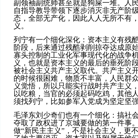
副领袖副统帅甚至就是狗屎一堆。人
自指导教导带领下逐步消灭非无产阶
态，全部无产化，因此人人无所不有
义。
列宁有一个细化深化：资本主义有残
阶段，后来通过残酷剥削掠夺达成原
寡头控制的工业化军事现代化的战争
义，也就是资本主义的最后的垂死阶
被社会主义共产主义取代。共产主义
的时候很困难，物质不丰富，人民群
义觉悟，所以只能实行战时共产主义
以吃粮，当官的必须起码吃鸡，其他
须找列宁，比如参军入党成为坚定坚
毛泽东刘少奇们也有一个细化：搞社
夺取了政权进了京城要做的第一件事
做“新民主主义”，不是社会主义，更