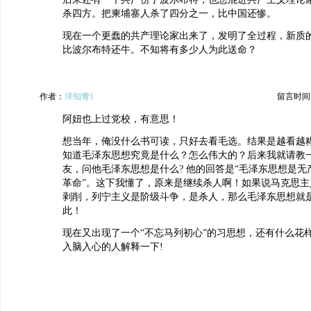
杀四方。把柬埔寨人杀了四分之一，比中国还惨。
现在一个更蠢的共产理论家出来了，发明了全过程，新质
比波尔布特还牛。不知将有多少人为此送命？
作者：
洋知青1
留言时间：20
阿妞也上过党校，有意思！
想当年，俺没什么书可读，只好去看毛选。结果是越看越
知道毛泽东思想究竟是什么？怎么伟大的？后来我就请教
友，问他毛泽东思想是什么? 他的回答是“毛泽东思想是
革命”。这下我懂了，原来是继续杀人啊！如果说马克思主
剥削，列宁主义是阶级斗争，是杀人，那么毛泽东思想就
此！
现在又出现了一个“不忘马列初心”的习思想，还有什么花
入脑入心的人解释一下!