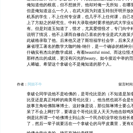
俺知道他的根底，但不想掀开。他却对俺一无所知，在哪
但是俺知道这么一个人，在武大因为刘道玉特别开明开放
机系的学生，不上任何专业课，也几乎不上任何课，自己
上了方励之的研究生。中科大录取他时要求他的武大学业
有。但是刘道玉知道了，惜才，尤其爱惜怪才，专门向中
说明了情况，他不上课而自修自己喜欢的专业是武大政策
此破格录取了他。后来他又进了斯坦福学社会学，后来又
麻省理工著名的数学大咖约翰-纳什，是一个确诊的精神分
什确实有杰出的数学成就，有着beautiful mind。而这
那样杰出的成就，更没有闪光的beauty。如今接近中举的
人唏嘘。希望这个拿破仑不是俺知道的那个人。
作者：
阿妞不牛
留言时间：20
拿破仑同学说他不是哈佛的，是哥伦比亚的（不知道是加
比亚还是真正纯粹的南美哥伦比亚）。他当然也就不会是
故事主角哈佛陈琳博士。这好像是说，那位陈琳博士要么
呆了不会上网打字，要请这个哥伦比亚人天天为他击鼓鸣
倒是比所谓一个哈佛博士到山东一个民办职业学校当校长
了，然后一辈子就要活在一个拿破仑的马甲皮囊里，更有