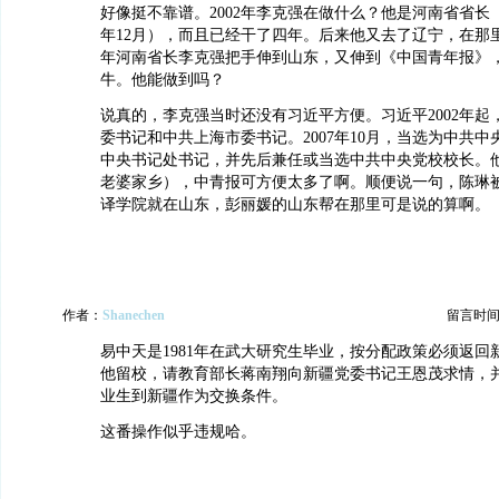
好像挺不靠谱。2002年李克强在做什么？他是河南省省长（19
年12月），而且已经干了四年。后来他又去了辽宁，在那里
年河南省长李克强把手伸到山东，又伸到《中国青年报》
牛。他能做到吗？
说真的，李克强当时还没有习近平方便。习近平2002年起
委书记和中共上海市委书记。2007年10月，当选为中共
中央书记处书记，并先后兼任或当选中共中央党校校长。
老婆家乡），中青报可方便太多了啊。顺便说一句，陈琳
译学院就在山东，彭丽媛的山东帮在那里可是说的算啊。
作者：
Shanechen
留言时间：20
易中天是1981年在武大研究生毕业，按分配政策必须返回
他留校，请教育部长蒋南翔向新疆党委书记王恩茂求情，
业生到新疆作为交换条件。
这番操作似乎违规哈。