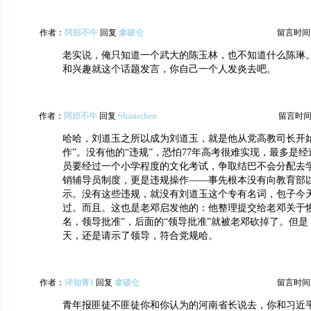
作者：
阿妞不牛
回复
拿破仑
留言时间：20
老实说，俺只知道一个武大的陈玉林，也不知道什么陈琳
和兴趣就这个话题发言，你自己一个人发炎去吧。
作者：
阿妞不牛
回复
Shanechen
留言时间：20
哈哈，刘道玉之所以成为刘道玉，就是他从党高教司长开始
作”。没有他的“违规”，恐怕77年高考很难实现，最多是
员要经过一个小学程度的文化考试，争取结巴不会分配去
销辅导员制度，更是违规操作——事先根本没有向教育部
示。没有这些违规，就没有刘道玉这个专有名词，包子今
过。而且。这也是老邓启发他的：他整理提交给老邓关于恢
名，领导批准”，后面的“领导批准”就被老邓砍掉了。但
天，还是请示了领导，符合党规哈。
作者：
洋知青1
回复
拿破仑
留言时间：20
青年报匪徒不匪徒你和你认为的河南省长说去，你和习近