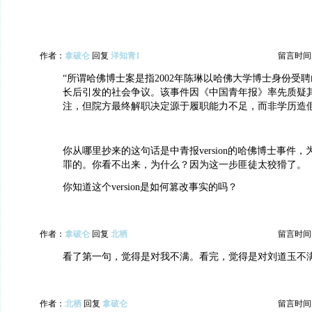
作者：
拿破仑
回复
洋知青1
留言时间：20
“所谓哈佛博士案是指2002年陈琳以哈佛大学博士身份受
长后引发的社会争议。该事件因《中国青年报》率先质疑
注，但院方最终解职决定源于履职能力不足，而非学历造假
你从哪里抄来的这句话是中青报version的哈佛博士事件
罪的。你看不出来，为什么？因为这一步匪徒太狡猾了。
你知道这个version是如何篡改事实的吗？
作者：
拿破仑
回复
北栖
留言时间：20
看了第一句，觉得是对我不满。看完，觉得是对刘道玉不满。你
作者：
北栖
回复
拿破仑
留言时间：20