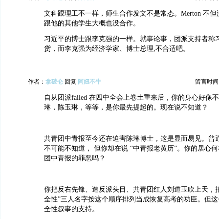
文科跟理工不一样，师生合作发文不是常态。Merton 不
跟他的其他学生大概也没合作。
习近平的博士跟李克强的一样。就事论事，团派支持者称
货，而李克强为经济学家、博士总理,不合适吧。
作者：
拿破仑
回复
阿妞不牛
留言时间：20
自从团派failed 在四中全会上卷土重来后，你的身心好像
琳，陈玉琳，等等，是你最先提起的。现在说不知道？
共青团中青报至今还在迫害陈琳博士，这是显而易见。普
不可能不知道， 但你却在说 “中青报老黄历”。你的居心
团中青报的罪恶吗？
你把反右先锋、造反派头目、共青团红人刘道玉吹上天，把
全性”三人名字按这个顺序排列当成恢复高考的功臣。但这
全性叙事的支持。