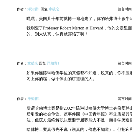
作者：
洋知青1
回复
拿破仑
留言时间：20
嘿嘿，美国几十年前就博士遍地走了，你的哈弗博士很牛
我刚查了Professor Robert Merton at Harvard，他
的。别太认真，认真就露馅了啊！
作者：
拿破仑
回复
洋知青1
留言时间：20
如果你连陈琳哈佛学位的真假都不知道，说真的，你不应
闭上你的嘴，做个体面的讲道理的人。
作者：
洋知青1
留言时间：20
所谓哈佛博士案是指2002年陈琳以哈佛大学博士身份受聘
后引发的社会争议。该事件因《中国青年报》率先质疑其
注，但院方最终解职决定源于履职能力不足，而非学历造
哈佛博士案真假先不说（说真的，俺也不知道）。但把它