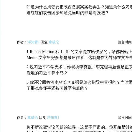
知道为什么周强要把陕西贪腐案案卷弄丢？知道为什么习
道红红们攻击团派却避免当时的罪魁周强吧？
作者：
洋知青1
回复
拿破仑
留言时间：20
1 Robert Merton 和 Li Jin的文章是在哈佛发的，哈佛网站上
Merton文章里好多都是最后作者，这就是作为导师在文章
2 说习近平不学无术，你就挑李克强。李克强再差也是正
洗地的习近平算个鸟？
3 你还没回答河南省长李克强是怎么指导中青报的？当时
了那么多坏事还被习近平包庇的？
作者：
拿破仑
回复
洋知青1
留言时间：20
你不断改变讨论问题的边界，这是不严肃的。你开始是讨论Me