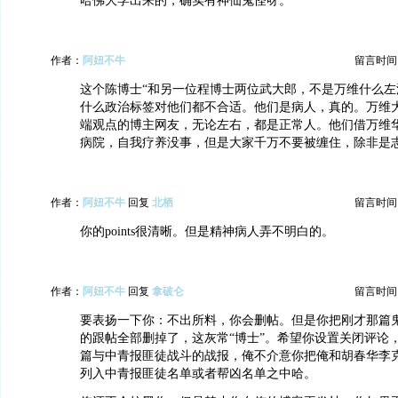
哈佛大学出来的，确实有神仙鬼怪呀。
作者：
阿妞不牛
留言时间：20
这个陈博士“和另一位程博士两位武大郎，不是万维什么左
什么政治标签对他们都不合适。他们是病人，真的。万维
端观点的博主网友，无论左右，都是正常人。他们借万维
病院，自我疗养没事，但是大家千万不要被缠住，除非是
作者：
阿妞不牛
回复
北栖
留言时间：20
你的points很清晰。但是精神病人弄不明白的。
作者：
阿妞不牛
回复
拿破仑
留言时间：20
要表扬一下你：不出所料，你会删帖。但是你把刚才那篇
的跟帖全部删掉了，这灰常“博士”。希望你设置关闭评论
篇与中青报匪徒战斗的战报，俺不介意你把俺和胡春华李
列入中青报匪徒名单或者帮凶名单之中哈。