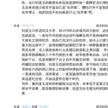
衔。估计刘道玉的教授头衔也就是那时候一窝蜂官员们增
玉后来也很少甚至不提自己是“化学家”。哪怕方舟子是美
化学博士，他恐怕也不好自称是什么“化学家”吧。
作者：
阿妞不牛
留言时间：20
刘道玉55年进武汉大学，到1978年45岁成为武大校长，
也就是说，一直在中共的政治运动中做榔头而不是挨锤的钉
大校长之前得经历，他自己也没什么好吹的，如今人们更
最大的点踩中了：如用胡耀邦赵紫阳万里等一样睁眼看新
而且自律，没人揭发他有什么贪腐以权谋私之类问题。 学
很多举措都顺应八十年代初的大潮，給学校带来自由，以
他的下台，也是胡耀邦下台之后中共极左回潮，“反自由化
邦撤职后软着陆，刘道玉也获得类似待遇。幸亏他在六四
否则在六四的风口浪尖上刘如何抉择如何处境下场，很难
一直保持活跃，演讲著述，一直宣扬倡导改革开放“自由化
其说是纪念他，不如说是怀念那个时代。
另外，像刘道玉这样的积极政治运动员，本来也不是真正
研水平说事，甚至教授职称说事，也是完全无视当时的国
果，
作者：
拿破仑
回复
洋知青1
留言时间：20