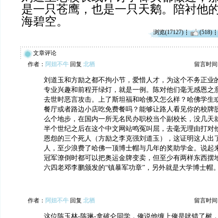
是一只苍鹰，也是一只天鹅。陪衬他
海碧空。
浏览(17127)
(518)
文章评论
作者：
阿妞不牛
回复
北栖
留言时间：20
刘道玉和方励之都不拘小节，爱惜人才，为这个不务正业
专业兴趣和前程开绿灯，就是一例。陈对他们毫无感恩之
去世时恶言攻击。上了斯坦福和哈佛又怎么样？哈佛学生
餐厅或者路边小店吃免费餐吗？能够让路人看见你的校牌
么个地步，在国内一所无名民办职校当个副校长，没几天
半个世纪之后在这个中文网站鸣冤叫屈，去毫无理由打对
恩怨的三个死人（方励之李克强刘道玉），这证明这人出
人，至少浪费了哈佛一顶博士帽与几年的奖助学金。说起
冠军潦倒时都可以把奥运金牌变卖，但至少有两样东西摆
六四老邓李鹏颁发的“镇暴军功章”，另外就是大学博士帽
作者：
阿妞不牛
回复
北栖
留言时间：20
这位陈玉林-陈琳-拿破仑同学，俺说他缠上俺是吠错了树