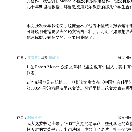
的合作，我告诉你Merton 不但没有跟陈琳合作，也没有
几十年斯坦福教授，耶鲁教授康乃尔教授的那几个学生合
李克强发表再多论文，也掩盖不了他看不懂统计报表这个
可能说明他需要发表的论文给自己壮胆。习近平如果想发
你尽琢磨没有意义的。不要回我帖了。
作者：
洋知青1
回复
拿破仑
留言时间：20
1 在 Robert Merton 众多文章和书里面也有中国人，其中有个
作者。
2 李克强也是在职博士，但其论文发表在《中国社会科学》1
获1996年孙冶方经济学论文奖。习近平博士论文发表在哪
作者：
阿妞不牛
留言时间：20
武大党委书记庄果，1936年入党的老革命，整死李达的直
校长时的党委书记，出访法国，也给自己名片上挂一个“校长