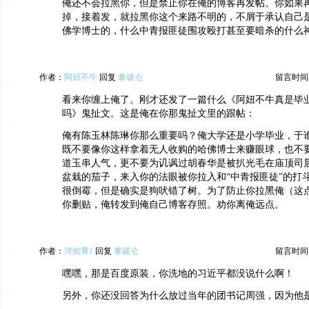
俺还不会拉黑你，但是禁止你在俺的博客再发帖。你如果
掉，接着发，就拉黑你这个来路不明的，不屑于承认自己
佛学博士的，什么中青报匪徒围攻殴打甚至要暗杀的什么
作者：
阿妞不牛
回复
拿破仑
留言时间：20
看来你缠上俺了。刚才还发了一篇什么《阿妞不牛真是毕
吗》鬼扯文。这是俺在你那鬼扯文里的跟帖：
俺有陈玉林陈琳你那么重要吗？俺大学还是小学毕业，于
既不要像你这样拿着无人收购的哈佛博士来赚眼球，也不
道玉串人气，更不要为讥讽过胡春华是被扒光毛在庙顶司
盆栽的茄子，来入你的法眼被你拉入和“中青报匪徒”的打
很倒霉，但是确实是狗吠错了树。为了防止你拉黑俺（这
你删贴，俺转发到俺自己博客存照。劝你离俺远点。
作者：
洋知青1
回复
拿破仑
留言时间：20
嘿嘿，那是百度原装，你洗地的习近平都没说什么啊！
另外，你还没回答为什么放过当年的团书记周强，因为他