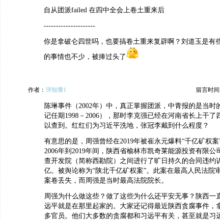
自从团派failed 在四中全会上卷土重来后
---------------------
你是拿破仑四世吗，也要搞卷土重来复辟啊？刘道玉是有
的事情也不少，被捧过头了
作者：
洋知青1
留言时间：20
陈琳事件（2002年）中，真正掌握团派，中青报的是当时
记任期1998－2006），那时李克强已经在河南省长上干
以查到。红红们为习近平洗地，张冠李戴到什么程度？
有意思的是，周强曾经在2019年被崔永元爆料“千亿矿权案
2006年到2019年间，陕西省榆林市凯奇莱能源投资有限
查开发院（简称西勘院）之间进行了旷日持久的合同违约
亿。被舆论称为“陕北千亿矿权案”。此案在最高人民法院
案卷丢失，而周强是当时最高法院院长。
周强为什么做这些？做了这些为什么还平安无事？陕西一
远平就是在那里起家的。大家还记得最近陕西贪腐事件，
多官员。他们大多数的贪腐都和习远平有关，甚至就是习