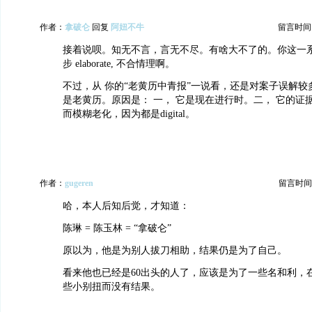
作者：
拿破仑
回复
阿妞不牛
留言时间：20
接着说呗。知无不言，言无不尽。有啥大不了的。你这一
步 elaborate, 不合情理啊。
不过，从 你的“老黄历中青报”一说看，还是对案子误解较
是老黄历。原因是： 一， 它是现在进行时。二， 它的证
而模糊老化，因为都是digital。
作者：
gugeren
留言时间：20
哈，本人后知后觉，才知道：
陈琳 = 陈玉林 = “拿破仑”
原以为，他是为别人拔刀相助，结果仍是为了自己。
看来他也已经是60出头的人了，应该是为了一些名和利，
些小别扭而没有结果。