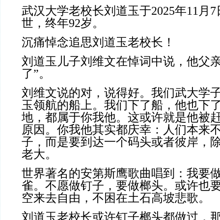
武汉大学老校长刘道玉于2025年11月
世，终年92岁。
沉痛悼念追思刘道玉老校长！
刘道玉儿子刘维文在悼词中说，他父亲
了”。
刘维文说的对，说得好。我们武大学
玉领航的船上。我们下了船，他也下
地，都属于你我他。这或许就是他被
原因。你我他其实都庆幸：人们本来
子，而是要到达一个码头或者彼岸，
老大。
世界著名的安第斯鹰歌曲唱到：我
要
雀。不愿做钉子，要做榔头。或许也
空来去自由，不困在土石高坡悲歌。
刘道玉老校长或许钉子榔头都做过，