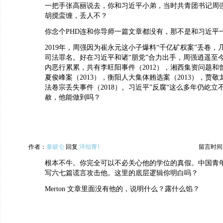
一把手张高丽说去，你和习近平小弟，当时共青团书记周
胡搅蛮缠，丢人不？
你念个PHD连和你导师一篇文章都没有，那不是和习近平
2019年，周强因为崔永元这小子爆料“千亿矿权案”丢卷
司法罪名。好在习近平和诸“朋党”合力出手，周强逍遥至
内恶行累累，共有李旺阳事件（2012），湘西集资问题和曾
夏俊峰案（2013），衡阳人大集体贿选案（2013），贾敬龙
法卷宗丢失事件（2018）。习近平”反腐“这么多年仍屹
赦，他能做到吗？
作者：
拿破仑
回复
洋知青1
留言时间：20
根本不牛。你完全可以不必关心他的学位的真假。中国青
写六七篇谎言攻击他。这里的底层逻辑你明白吗？
Merton 文章里面没有他的，说明什么？露什么馅？