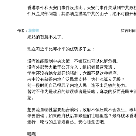
香港事件和天安门事件没法比，天安门事件关系到中共政
件只是局部问题，其影响是摸黑中共的面子，绝不可能开
作者：
花蜜蜂
留言时间：20
妞姑的智慧不见了。
现在习近平比邓小平的优势多了去：
没有谁能限制中央决策，不镇压也可以化解危机。
没有外部势力敢于公开介入，组织者暴露无遗，
学生还没有绝食就开始骚乱，六四不是这种程序。
占中没有获得内地广泛民意支持，为什么孤立无援？
前一段时间自己得罪了内地人民，造不出足够的势力。
暂时不作为是政府的错误或者是策略，麻烦的反而是民主
急。
想要流血牺牲需要配合演出，政府不镇压就不会发生。破
录要赔偿，如果政府秋后算账他们往哪里逃？最终破坏香
选择，吃亏的是香港自己。安心睡觉去吧。
嘿嘿！