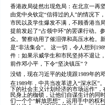
香港政局徒然出现危局：在北京一再
由党中央钦定“信得过的人”的情况下
市民以及学生爆发不满，不顾香港当
提前发起了“占领中环”的罢课行动。
众。警察动用了催泪弹和高压水枪。
是“非法集会”。 这一切，令人想到
198
件：如果示威学生和市民坚持不退让
前作邓小平，下令“坚决镇压”？
没错，现在习近平的处境跟
1989
年的
在
1989
年，中共当改革进入“深水区”
下的社会主义计划经济的市场运作”，
民身上的枷锁，让他们自谋生计的同
们一个个“解放思想”，运用手中的权