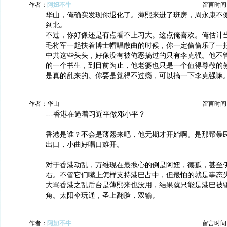
作者：
阿妞不牛
留言时间：20
华山，俺确实发现你退化了。薄熙来进了班房，周永康不
到北。
不过，你好像还是有点看不上习大。这点俺喜欢。俺估计
毛将军一起扶着博士帽唱散曲的时候，你一定偷偷乐了一
中共这些头头，好像没有被俺恶搞过的只有李克强。他不
的一个书生，到目前为止，他老婆也只是一个值得尊敬的
是真的乱来的。你要是觉得不过瘾，可以搞一下李克强嘛
作者：华山
留言时间：20
---香港在逼着习近平做邓小平？
香港是谁？不会是薄熙来吧，他无期才开始啊。是那帮暴
出口，小曲好唱口难开。
对于香港动乱，万维现在最揪心的倒是阿妞，德孤，甚至
右。不管它们嘴上怎样支持港巴占中，但最怕的就是事态
大骂香港之乱后台是薄熙来也没用，结果就只能是港巴被
角。太阳伞玩通，圣上翻脸，双输。
作者：
阿妞不牛
留言时间：20