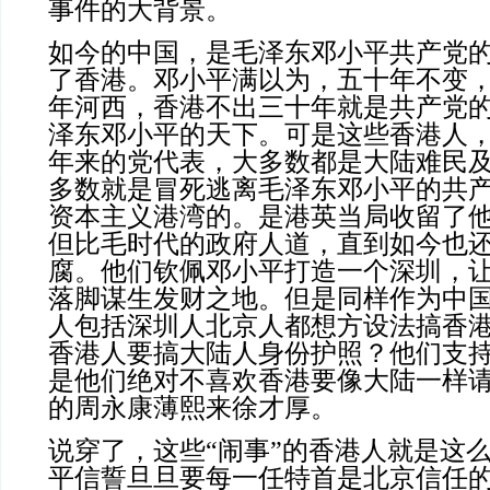
事件的大背景。
如今的中国，是毛泽东邓小平共产党
了香港。邓小平满以为，五十年不变
年河西，香港不出三十年就是共产党
泽东邓小平的天下。可是这些香港人
年来的党代表，大多数都是大陆难民
多数就是冒死逃离毛泽东邓小平的共
资本主义港湾的。是港英当局收留了
但比毛时代的政府人道，直到如今也
腐。他们钦佩邓小平打造一个深圳，
落脚谋生发财之地。但是同样作为中
人包括深圳人北京人都想方设法搞香
香港人要搞大陆人身份护照？他们支
是他们绝对不喜欢香港要像大陆一样
的周永康薄熙来徐才厚。
说穿了，这些“闹事”的香港人就是这
平信誓旦旦要每一任特首是北京信任