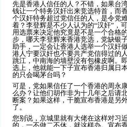
先是香港人信任的人？不错，如果台
钱让一个特务汉奸出来竞选特首，而
个汉奸特务超过党信任的人，是令党
着？李登辉是不少人认为的“汉奸”，
用选票来决定他究竟是不是一个合格
步，哪天李登辉来香港竞选，党缺银
助手，一定会让香港人选举一个汉奸
港人宁要汉奸也不要共产党信得过的
跳江，中南海的墙壁没有包橡皮啊。
选上，他就能一下子宣布香港归属日本
的只会喝茅台吗？
可是，党如果信任了一个香港的周永
么办？让他们胡作非为十几年之后请
断案？如果这样，干脆宣布香港是另
了。
您别说，京城里就有大佬在这样对习
的，一不做二不休，就这样办。宣布