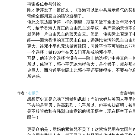
再谢各位参与讨论！
刚才伊萍发了一篇好文，《香港可以是中共展示勇气的契
弯绕全部用直白的话说透彻了。
俺此文表达跟伊萍一样的期望，期望习近平拿出当年邓小
气，给予香港人真正的自由民主选举权，共产党的天也不
就保持一片自由民主的蓝天白云。但是，俺实际上否定了
能——因为香港的真正民主自由，远远比台湾的民主自由
更大。连邓小平也无法做蒋经国，习近平也不可能做1977
一个选择：做1989年在天安门开杀戒的邓小平。
可是，他连这个选择也没有——除非他选择让中共真的一
所以，俺说了，邓小平无论怎样伟大，是个矮子，就差那
史巨人。而习近平实际上比邓小平还要矮得多。不要被他
所迷惑。
作者：
右撇子
留言时间：20
想想历史真是充满了滑稽和讽刺！当初党妈从英国人手里
下去的是宝贝，兴高彩烈，忘乎所以。但事实却证明，被
是不服管教和有强烈自由意识的猴王悟空，现在悟空正在
跟斗！
更要命的是，党妈的紧箍咒不灵了！这紧箍咒用在党国的