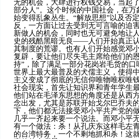
无的机会，大肆进行权钱交易，当起了
部分人”。这个时候的中国社会，在万
始变得乱象丛生。“解放思想”以及否
反，一方面让过去受到无可言喻的迫
新做人的机会，同时也无可避免地让
史的残酷黑暗无良——人们开始真正
其制度的荒谬。也有人们开始感觉邓
复辟，要让他们尽失毛主席给他们的恩
持”，除了满足一部分花岗岩毛货的口
世界上最大最普及的犬儒主义，使得
主义变成了彻底的无信仰唯物唯权唯
社会现实，首先让知识界和青年学生
他们站在毛泽东思想的角度还是从西
念出发，尤其是苏联开始戈尔巴乔夫
下，他们都无法接受邓小平共产党的
几乎一齐起来要一个说法。而邓小平
有一个做法：杀！从孔庆东这样毛左
的台湾特务，一个不剩地抓和杀！这