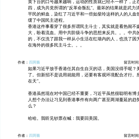
英下台的口号越来越响，运动的性质就已经不一样了，正
四，成为共党所谓的“反革命叛乱”。最坏的结果就是武力
平民的鲜血，染红了习近平和一些如柴玲这样的人的人血
缓了中国民主进程。
香港这件事看穿了很多所谓民主斗士，其实就是看热闹不
大，盼着流血。用中共阶级斗争的思想来反共。。。中共
的，不仅洗了跟我一样从小生活在红墙内的人，也洗了因
在海外的很多民主斗士。。。
作者：
四两酱
留言时间：20
如果习近平放手香港任其自生自灭的话，美国没得手呢？
了。但新招不是说用就能用，还要有客观环境配合才行。所
在天”。
香港虽然现在对中国已经不重要，习近平虽然很聪明有博
人想个办法让习见到香港事件有向两广甚至两湖蔓延的趋
么？
哈哈。我听见钞票在喊：我要回美国。
作者：
四两酱
留言时间：20