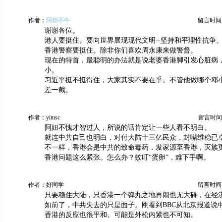
作者：
阿妞不牛
留言时间：20
谢谢各位。
港人要挺住。要向世界展现现代文明--坚持和平理性抗争
香港警察要挺住。除非你们喜欢周永康来做警督。
现在的特首，最聪明的办法就是说老婆香港脚引发心脏病
小。
习近平挺不挺得住，大家其实不要在乎。不管他做哪个邓
差一截。
作者：yimsc
留言时间：20
阿妞不愧才智过人，所说的话肯定让一些人看不明白。
就连中共自己也明白，对付大陆十三亿民众，封嘴维稳已
不一样，香港会是中共的致命毒药，发家源至香港，灭族
香港问题这么紧张。怎么办？蚊叮“蛋卵”，难下手啊。
作者：好同学
留言时间：20
只要稳住大陆，只香港一个弹丸之地再闹也无大碍，在经
如前了，中共失去的只是面子。刚看到BBC从北京报道说
香港的反应也很平和。可能是外松内紧也不可知。