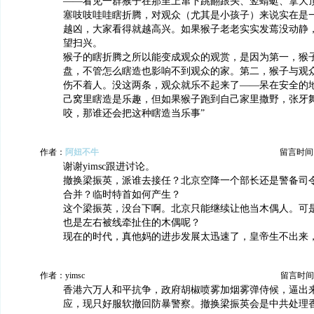
——看见一群猴子在那里上窜下跳翻跟头、竖蜻蜓、拿大
塞吱吱哇哇瞎折腾，对观众（尤其是小孩子）来说实在是
越凶，大家看得就越高兴。如果猴子老老实实发蔫没动静
望扫兴。
猴子的瞎折腾之所以能变成观众的观赏，是因为第一，猴
盘，不管怎么瞎造也影响不到观众的家。第二，猴子与观
伤不着人。没这两条，观众就乐不起来了——呆在安全的
己窝里瞎造是乐趣，但如果猴子跑到自己家里撒野，张牙
咬，那谁还会把这种瞎造当乐事”
作者：
阿妞不牛
留言时间：20
谢谢yimsc跟进讨论。
撤换梁振英，派谁去接任？北京空降一个部长还是警备司
合并？临时特首如何产生？
这个梁振英，没台下啊。北京只能继续让他当木偶人。可
也是左右被线牵扯住的木偶呢？
现在的时代，真他妈的进步发展太迅速了，皇帝生不出来
作者：yimsc
留言时间：20
香港六万人和平抗争，政府胡椒喷雾加烟雾弹侍候，逼出
应，现只好服软撤回防暴警察。撤换梁振英会是中共处理