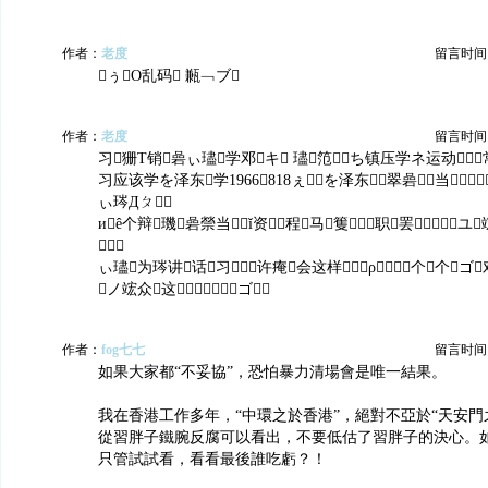
作者：
老度
留言时间：20
ぅO乱码 甉﹁ブ
作者：
老度
留言时间：20
习狦Τ销碞ぃ璶学邓キ 璶笵ち镇压学ネ运动
习应该学を泽东学1966818ぇを泽东翠碞当
ぃ琌Дㄆ
иê个辩璣碞禜当ǐ资程马篗职罢﹛ユ

ぃ璶为琌讲话习许痷会这样ρ个个ゴ
ノ竤众这ゴ
作者：
fog七七
留言时间：20
如果大家都“不妥協”，恐怕暴力清場會是唯一結果。
我在香港工作多年，“中環之於香港”，絕對不亞於“天安門
從習胖子鐵腕反腐可以看出，不要低估了習胖子的決心。
只管試試看，看看最後誰吃虧？！