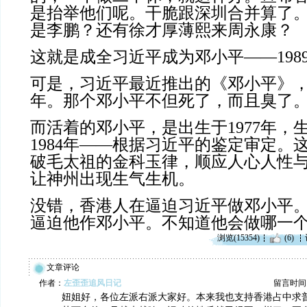
是抬举他们呢。干脆跟深圳合并算了
是李鹏？还有徐才厚薄熙来周永康？
这就是成全习近平成为邓小平——
198
可是，习近平最近推出的《邓小平》
年。那个邓小平不但死了，而且臭了
而活着的邓小平，是出生于
1977
年，
1984
年——根据习近平的鉴定审定。
破毛太祖的金科玉律，顺应人心人性
让神州出现生气生机。
没错，香港人在逼迫习近平做邓小平
逼迫他作邓小平。不知道他会做哪一
浏览(15354)
(6)
文章评论
作者：
左歪歪追风日记
留言时间：20
妞姐好，各位左派右派大家好。本来我也支持香港占中求