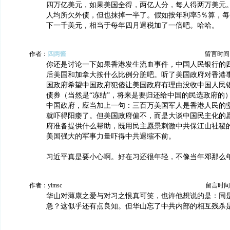
四万亿美元，如果美国全得，两亿人分，每人得两万美元
人均所欠外债，但也抹掉一半了。假如按年利率5％算，
下一千美元，相当于每年四月退税加了一倍吧。哈哈。
作者：
四两酱
留言时间：20
你还是讨论一下如果香港发生流血事件，中国人民银行的
后美国和加拿大按什么比例分脏吧。听了美国政府对香港
国政府希望中国政府犯傻让美国政府有理由没收中国人民
债券（当然是“冻结”，将来是要归还给中国的民选政府的
中国政府，应当加上一句：三百万美国军人是香港人民的
就吓得阳痿了。但美国政府偏不，而是大谈中国民主化的
府准备提供什么帮助，既用民主愿景刺激中共保江山社稷
美国强大的军事力量吓得中共退缩不前。
习近平真是要小心啊。好在习还很年轻，不像当年邓那么
作者：yimsc
留言时间：20
华山对薄康之爱与对习之恨真可笑，也许他想说的是：同
急？这似乎还有点良知。但华山忘了中共内部的相互残杀