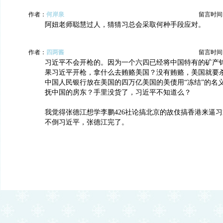
作者：
何岸泉
留言时间：20
阿妞老师聪慧过人，猜猜习总会采取何种手段应对。
作者：
四两酱
留言时间：20
习近平不会开枪的。因为一个六四已经将中国特有的矿产
果习近平开枪，拿什么去贿赂美国？没有贿赂，美国就要
中国人民银行放在美国的四万亿美国的美债用“冻结”的名
抚中国的房东？手里没货了，习近平不知道么？
我觉得张德江想学李鹏426社论搞北京的故伎搞香港来逼
不倒习近平，张德江完了。