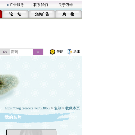
广告服务
联系我们
关于万维
论 坛
分类广告
购 物
帮助
退出
https://blog.creaders.net/u/3068/
>
复制
>
收藏本页
我的名片