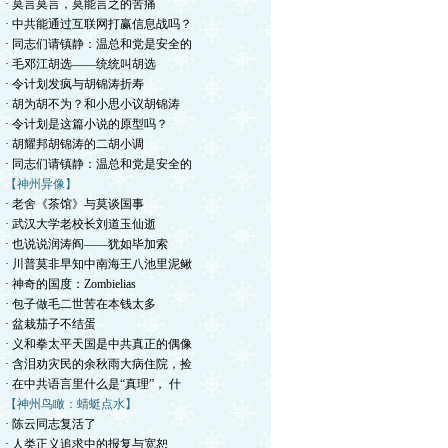
· 莫言莫言，莫能言之的苦痛
· 中共能通过互联网打赢信息战吗？
· 同志们请镇静：温总和党是安全的
· 毛邓江胡选——统统叫胡选
· 令计划发疯与胡锦涛折寿
· 胡为胡不为？和小思小议胡锦涛
· 令计划是这篇小说的原型吗？
· 胡耀邦胡锦涛的二胡小调
· 同志们请镇静：温总和党是安全的
【神州异像】
· 老舍《茶馆》与莫谈国事
· 武汉大学老校长刘道玉仙逝
· 也说说润涛阎——犹如毕加索
· 川普莫非早知中南海王八池里泥鳅
· 神奇的国度：Zombielias
· 包子做毛二世苦在本钱太多
· 盆栽茄子不结蛋
· 义和拳太平天国是中共真正的偶像
· 含泪劝灾民的余秋雨大病住院，捡
· 在中共语言里什么是“真理”， 什
【神州鸟瞰：蜻蜓点水】
· 陈云同志复活了
· 人类正义追求中的报复与宽恕