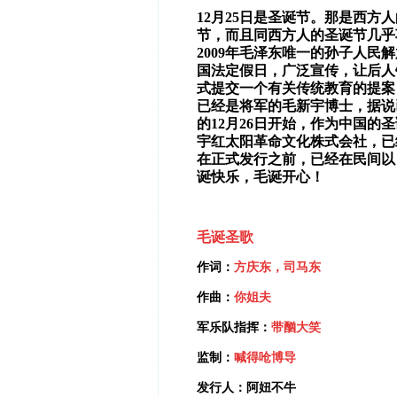
12
月25日是圣诞节。那是西方
节，而且同西方人的圣诞节几乎
2009年毛泽东唯一的孙子人
国法定假日，广泛宣传，让后人
式提交一个有关传统教育的提案
已经是将军的毛新宇博士，据说已
的12月26日开始，作为中国
宇红太阳革命文化株式会社，已
在正式发行之前，已经在民间以
诞快乐，毛诞开心！
毛诞圣歌
作词：
方庆东，司马东
作曲：
你姐夫
军乐队指挥：
带
酗大笑
监制：
喊得呛博导
发行人：
阿妞不牛