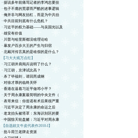
· 据说多年前痛骂记者的李鸿忠要挂
· 包子不瘪的荒谬而严酷的述事逻辑
· 俺并非与网友抬杠，而是为中共抬
· 中共目前到底有什么危机？
· 习近平的权力基础——与吴国光以及
· 雄安有价值
· 川普与哈里斯都没啥理论哈
· 暴发户百步大王的产生与归宿
· 北戴河传言真的是啥假的是什么？
【习大大戏万点红】
· 习江胡并肩阅兵说明了什么？
· 习江胡，京津试比高？
· 杀了毕福剑，请回芮成钢
· 对徐才厚的临终关怀
· 香港在逼着习近平做邓小平？
· 关于周永康案最简明的中央文件（
· 表哥来信：你造谣有术后果很严重
· 习近平决定了周永康的命运之后
· 老龙抬头被塔罩：东海识别区的要
· 中国惊天轮盘赌：习近平对周永康
【自选妞文牛皮代表作2010-I】
· 批斗荷兰老牌走资派