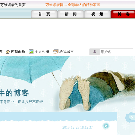
设万维读者为首页
万维读者网 -- 全球华人的精神家园
首 页
新 闻
视 频
博 客
志
控制面板
个人相册
给我留言
牛的博客
不务正业，正儿八经不正经
2013-12-23 18:12:37