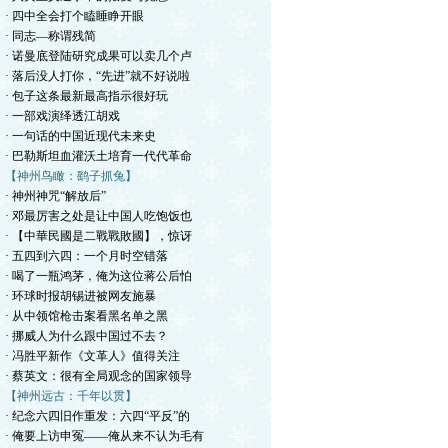
· 四中全会打个瞌睡睁开眼
· 同志—称谓残简
· 诺曼底登陆研究成果可以卖几个卢
· 落后没人打你，“先进”就不好说啦
· 包子这条最新最高指示很好玩
· 一部戏演绎透江胡戏
· 一句话的中国近现代未来史
· 巴勒斯坦血灌沃土培育一代代革命
【神州鸟瞰：鹞子抓兔】
· 神州神咒“解放后”
· 邓最厉害之处是让中国人吃饱饭也
· 【中華民國是二戰戰敗國】，惊讶
· 五四到六四：一个月时空错落
· 喝了一瓶鸿茅，俺为这位蒋公后怕
· 环球时报胡锡进被网友施暴
· 从中领馆枪击案看黑名单之黑
· 挪威人为什么跟中国过不去？
· 冯胜平新作《文革人》值得关注
· 蔡英文：很有全局观念的国家领导
【神州远古：千年以贯】
· 纪念六四旧作重发：六四“平反”的
· 俺要上访申冤——俺从来不认为毛有