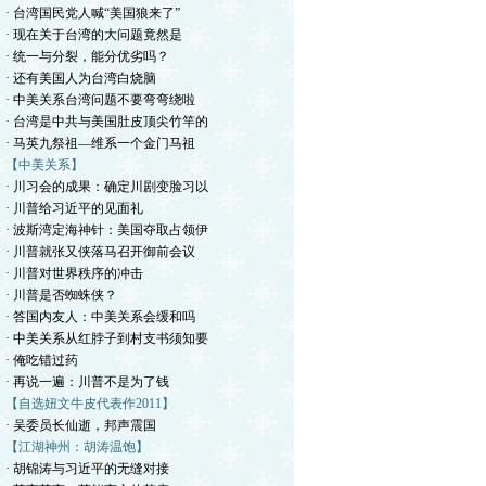
· 台湾国民党人喊“美国狼来了”
· 现在关于台湾的大问题竟然是
· 统一与分裂，能分优劣吗？
· 还有美国人为台湾白烧脑
· 中美关系台湾问题不要弯弯绕啦
· 台湾是中共与美国肚皮顶尖竹竿的
· 马英九祭祖—维系一个金门马祖
【中美关系】
· 川习会的成果：确定川剧变脸习以
· 川普给习近平的见面礼
· 波斯湾定海神针：美国夺取占领伊
· 川普就张又侠落马召开御前会议
· 川普对世界秩序的冲击
· 川普是否蜘蛛侠？
· 答国内友人：中美关系会缓和吗
· 中美关系从红脖子到村支书须知要
· 俺吃错过药
· 再说一遍：川普不是为了钱
【自选妞文牛皮代表作2011】
· 吴委员长仙逝，邦声震国
【江湖神州：胡涛温饱】
· 胡锦涛与习近平的无缝对接