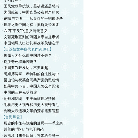
· 小习好球！
· 国民党领导抗战，是胡说还是总书
· 为国献策：中国官员公布财产的实
· 逻辑与文明——从吴仪的一则传说谈
· 世界之涡中国之福：奥斯曼帝国废
· 六四“平反”的意义与无意义
· 文强死刑宣判前薄熙来亲自提审谈
· 中国领导人出访礼宾改革关键在于
【自选妞文牛皮代表作2010-II】
· 挪威人为什么跟中国过不去？
· 刘少奇死得痛苦吗？
· 中国要兴旺发达，不要崛起
· 阿妞搏涛哥：希特勒的合法性与中
· 梁山伯与祝英台同共产党的恩怨情
· 如果中共下台，中国人怎么个死法
· 中国的三种光明前途
· 朝鲜和伊朗：中美面临世纪抉择
· 毛看历史大视野和历史大视野看毛
· 判断大跃进和文革的荒谬需要智慧
【台海风云】
· 历史的牢笼与战略的迷局——呼应余
· 川普的“嚣张”与包子的怂
· 读沽渎【川普回归，将带给台湾一