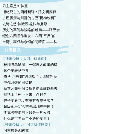
· 习主席是AI神童
· 拒绝死亡的四种翻译：跨文明厚葬
· 古巴脚癣与川普的古巴"提神饮料”
· 史诗之怒:神殿没塌,账单挺厚
· 历史的牢笼与战略的迷局——呼应余
· 纪念六四旧作重发：六四“平反”的
· 台湾、霸权与永恒的阴暗面 ——从
分类目录
【神州今日：大习小戏新曲】
· 杨梅与老鼠屎：一锅没人敢喝的稀
· 这个要表扬中共
· 俺学“习思想”遇到坎了，请辅导员
· 中俄月饼的同类馅
· 章立凡先生肩负历史使命驾鹤西去
· 母猪上了树下不来，点解？
· 包子变春花，有没有春华秋实？
· 超级AI一定会首先出现在中国！
· 李克强带走的不只是一片云彩
· 什么是世界百年不遇的变革？
【神州今日：小习大戏连续剧】
· 习主席是AI神童