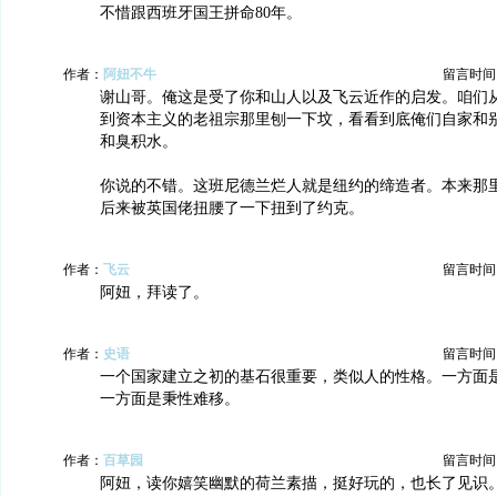
不惜跟西班牙国王拼命80年。
作者：
阿妞不牛
留言时间：20
谢山哥。俺这是受了你和山人以及飞云近作的启发。咱们
到资本主义的老祖宗那里刨一下坟，看看到底俺们自家和
和臭积水。
你说的不错。这班尼德兰烂人就是纽约的缔造者。本来那
后来被英国佬扭腰了一下扭到了约克。
作者：
飞云
留言时间：20
阿妞，拜读了。
作者：
史语
留言时间：20
一个国家建立之初的基石很重要，类似人的性格。一方面
一方面是秉性难移。
作者：
百草园
留言时间：20
阿妞，读你嬉笑幽默的荷兰素描，挺好玩的，也长了见识