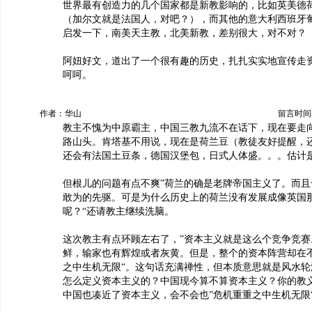
世界最有创造力的几个国家都是新教影响的，比如英美德
（加尔文就是法国人，对吧？），而其他的意大利西班牙
启发一下，南美天主教，北美新教，差别很大，对不对？
阿妞好文，道出了一个很有趣的历史，扎扎实实地宣传走
呵呵。
作者：华山
留言时间：20
教主不愧为中原霸主，中国三教九流不在话下，现在要走
路山头。肯塔基不用说，现在是荷兰豆（教徒友好提醒，
还会有法国土豆条，德国汉堡包，日式人体盛。。。估计
但根儿的问题有点不爽”荷兰的确是老牌帝国主义了。而且
敢为的先驱。可是为什么历史上的荷兰没有发展成像英国
呢？“还请教主继续洗脑。
这次教主有点环顾左右了，”资本主义就是这么个竞争竞赛
鲜，输家也有辉煌或者灰黄。但是，整个的资本阵营却在
之中生机无限“。这句话充满禅性，但本质意思就是风水轮
怎么定义资本主义的？中国现今算不算资本主义？你的教
中国也凑近了资本主义，会不会也”危机重重之中生机无限