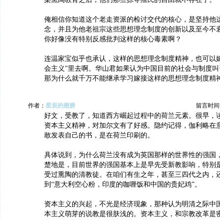
俺相信你知道这个老走资派的检讨交代的核心，是坚持他
念，并且为他老祖宗这些思想理念制度的创新以及至今不
你好像没有特别反感批判这样的核心毒素啊？
连温家宝似乎也承认，这样的思想理念制度精神，也可以嫁
会主义”里去啊。华山君如果认为中国目前的社会与制度叫
那为什么就千万不能继承学习嫁接这样的思想理念制度精
作者：
星辰的翅膀
留言时间：20
好文，受教了，知道西方崛起过程中的荷兰元素。很早，
资本主义精神，对加尔文有了好感。隐约记得，伽利略在
敢发表自己的书，是在荷兰印刷的。
具体说到，为什么荷兰没有成为英国那样的世界性的强国
楚地是，目前世界的强国基本上是早先受新教影响，特别
受过熏陶的清教徒。在咱们有生之年，甚至三四代之内，
到“意大利空心粉，印度的咖喱饭和中国的贵妃鸡”。
资本主义的兴起，不光是经济现象，那种认为明清之际中
本主义萌芽的说教是很肤浅的。资本主义，和宗教改革是