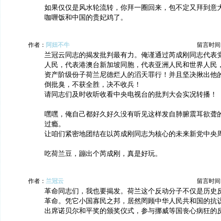
如果仅仅是风水轮流转，你拜一圈回来，包不定又拜到意
咖喱饭和中国的贵妃鸡了。
作者：
阿妞不牛
留言时间：20
兰冠云同志的揭发批判最有力。俺谨通过芮成刚同志代表
人民，代表港澳台新加坡同胞，代表亚洲人民和世界人民
资产阶级份子荷兰尼德烂人的滔天罪行！并且坚决揪出他
倒批臭，不获全胜，决不收兵！
请同志们及时收听收看中央电视台的批判大会实况转播！
嘿嘿，俺自己都好久好久没有听见这样发自肺腑震耳欲聋
过瘾。
让咱们紧密地团结在以芮成刚同志为核心的未来新党中央
吃荷兰豆，蹦出个芮成刚，真是好玩。
作者：
兰冠云
留言时间：20
革命同志们，我也要揭发。荷兰这个反动分子不仅是历史
革命。凭它小国寡民之邦，居然罔顾中华人民共和国的抗
出席诺贝尔和平奖的颁奖仪式，参与挪威等国丧心病狂的