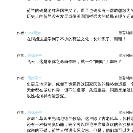
荷兰的确是老牌帝国主义了。而且也确实有一群敢想敢为
历史上的荷兰没有发展成像英国那样强大的殖民者呢？还
作者：
love阳光
留言时间：20
在阿妞这里学到了不少的荷兰文化，长知识了。谢谢！
作者：
阿妞不牛
留言时间：20
飞云，这是奉你之命而作啊，就一个“圈阅”了事啊？
作者：
阿妞不牛
留言时间：20
史语见地深刻。俺似乎也觉得这国家民族的性格命运跟一
天命都在做功作弄，但不知道哪一条最重要。同胞兄弟姐
以性格洄异命运云泥。
作者：
阿妞不牛
留言时间：20
谢谢百草园主光临尼德兰牧场。这里除了古老风车，各种
还有一种特制臭奶酪，完全可以跟毛主席最喜欢的长沙臭
你说的不错，荷兰人很讲实际实惠。但是，他们却可以为