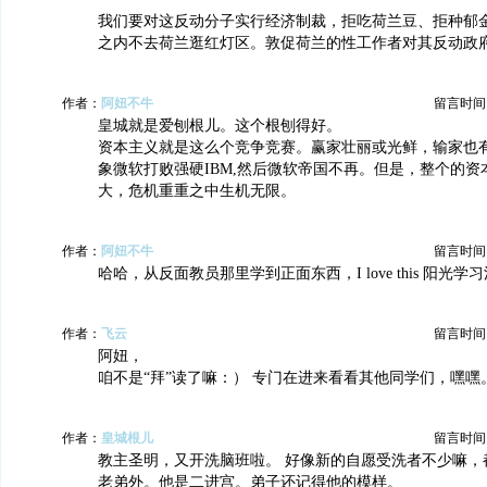
我们要对这反动分子实行经济制裁，拒吃荷兰豆、拒种郁
之内不去荷兰逛红灯区。敦促荷兰的性工作者对其反动政
作者：
阿妞不牛
留言时间：20
皇城就是爱刨根儿。这个根刨得好。
资本主义就是这么个竞争竞赛。赢家壮丽或光鲜，输家也
象微软打败强硬IBM,然后微软帝国不再。但是，整个的资
大，危机重重之中生机无限。
作者：
阿妞不牛
留言时间：20
哈哈，从反面教员那里学到正面东西，I love this 阳光学
作者：
飞云
留言时间：20
阿妞，
咱不是“拜”读了嘛：） 专门在进来看看其他同学们，嘿嘿
作者：
皇城根儿
留言时间：20
教主圣明，又开洗脑班啦。 好像新的自愿受洗者不少嘛，
老弟外。他是二进宫。弟子还记得他的模样。