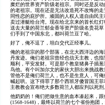
糜烂的世界资产阶级老祖宗。同时还是反动
的老祖宗。现在还是无法改造死不改悔的走
同性恋的庇护所。顽固的人权人道自由民主
卖过潜艇给台湾。现在给北京来的首长红灯
送去大量的荷兰郁金香等资产阶级名贵花草
们手到了中国东北，都叫荷兰豆了哈。
好了，俺不逗了，坦白交代正经事儿。
俺的老祖宗的那个部落，在北大西洋边的海
丹发迹。俺们老祖宗曾经也信天主教，也指
顺利，平安发财。可是那个教皇猪鼻子插葱
鸟他。有个叫加尔文的家伙大胆出来挑战教
管他不是俺们荷兰人，也不是生意人，可俺
喊起哄。这下得罪了那个西班牙傻冒国王菲
主教教会宣布绝大多数荷兰人都应判以死刑
他奶奶的！俺们把做生意的血本凑起来，跟
(1568-1648)，最终以荷兰的七个省份抱