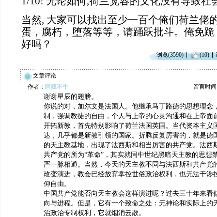
1/10! 无论如何,荷兰宽容的文化没有导致
当然, 大家可以找出至少一百个俺们荷兰佬
蛋，腐朽，堕落等等，请踊跃批斗。俺免跪
好吗？
浏览(3590)
(10)
文章评论
作者：
阿妞不牛
留言时间：20
谢谢星辰的翅膀。
你说的对，加尔文是法国人。他继承马丁路德的思想理念
制，强调教徒的自由，个人与上帝的心灵沟通和在上帝面
开拓新教，首先特别影响了荷兰法国英国。当代资本主义
达，几乎都是新教引领的国家。折腾反复厉害的，就是德
的天主教基地，出现了法西斯和相当厉害的共产党。法西斯
共产党的所为“革命”，其实就同中世纪黑暗天主教的思想
严一脉相通。当然，今天的天主教不同与法西斯和共产党
改变演进，教会已经放弃掌控世俗政治权利，也无法干涉
仰自由。
中国共产党能否向天主教会这样演进呢？过去三十年来看
向与进程。但是，它有一个致命之处：无神论和实际上的
治政治专制权利，它就烟消云散。