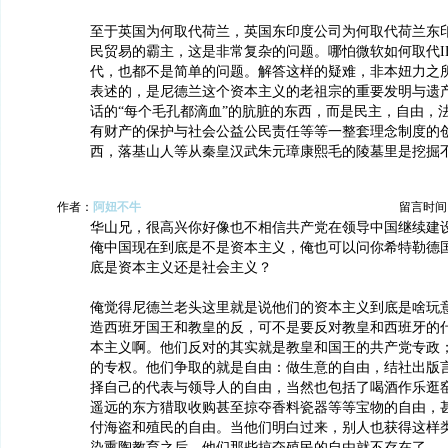
至于英国为何取代荷兰，英国东印度公司为何取代荷兰东
民贸易的霸主，这是非常复杂的问题。哪怕微软如何取代I
代，也都不是简单的问题。解答这样的疑难，非本妞力之
表述的，是尼德兰这个资本主义的老祖宗的重要发明与遗
话的“每个毛孔都滴血”的肮脏的东西，而是民主，自由，
有财产的保护与社会公益公民责任等等一整套理念制度的
西，落基山人等从秦皇汉武朱元璋康熙毛的陵墓里是挖掘
作者：
阿妞不牛
留言时间：20
华山兄，很高兴你好像也不相信共产党在领导中国继续建
俺中国现在到底是不是资本主义，俺也可以问你希特勒德
底是资本主义还是社会主义？
俺觉得尼德兰老头这里就是说他们的资本主义到底是啥玩
造西班牙国王和教皇的反，可不是要反对教皇和西班牙的
本主义啊。他们反对的其实就是教皇和国王的共产党专政
的专权。他们争取的就是自由：做生意的自由，结社出版
择自己的代表与领导人的自由，当然也包括了喝酒作乐逛
遥远的东方猎取收购甚至掠夺香料瓷器等等宝物的自由，
付海盗和殖民的自由。当他们明白过来，别人也获得这样
染熏陶教育之后，他们那些掠夺殖民的自由就不存在了。