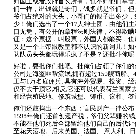
归国王或者政府首长所有，也不归他们掌管
们一样，出钱就是哥们，钱多就是爷们，但
爷们占绝对的大头，小哥们的银子出多少，
少！俺们选出了一个17人绅士团，由他们
口无凭，有公开的章程法则法律，不得欺瞒
证：这个票据，叫股票，外国人都能买，也
又是一个上帝跟教皇都不认识的新词儿！如
队队员头头都玩得乐疯了不是？还批斗俺呢
好啦，要批你们批吧。批俺们占领了你们的
公司是海盗匪帮流氓,拥有超过150艘商船、
工与1万名雇佣兵, 具有海外贸易、投资、经
仅不去干预它,相反,它还可以代表荷兰国家
和经营殖民地、修筑城堡、铸币、议和、签
俺们还鼓捣出一个东西：官民财产一律公布
1598年俺们还首创遗产税，爷们父辈赚的
不能在他们死后全部留给他们自己的后代让
至花天酒地。后来英国、法国、 意大利、