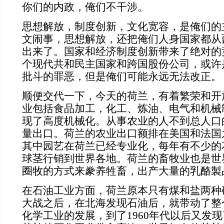
你们的内政，俺们不干涉。
思想解放，制度创新，文化宽容，是俺们的
文闹事，思想解放，还把俺们人身国家都从
出来了。国家和经济制度创新带来了绝对的竞
个现代共和民主国家和跨国股份公司，或许
批斗的罪恶，但是俺们可能永远无法改正。
顺便交代一下，今天的荷兰，有着繁荣和开
业包括食品加工，化工、炼油、电气和机械
现了高度机械化。从事农业的人不到总人口
量出口。荷兰的农业出口额排在美国和法国
其中园艺在荷兰已经专业化，每年有不少的
球茎行销到世界各地。荷兰的畜牧业也是世
圈牧的方式来豢养牲畜，出产大量的乳酪製
在石油工业方面，荷兰原本只有煤和盐两种
大战之后，在北海发现石油后，就带动了整
化学工业的发展，到了1960年代以后又发