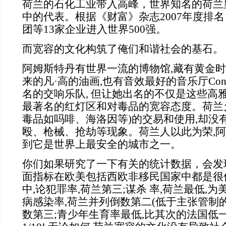
荷兰的石化工业带入高峰，世界知名的荷兰
中的代表。根据《财富》杂志2007年度排
团等13家企业进入世界500强。
而宽容的文化构筑了俺们和谐社会的基石。
阿姆斯特丹有世界一流的博物馆,藏有黄金
来的凡·高的油画,也有音效最好的音乐厅Conce
名的交响乐队, 但让她出名的不仅是这些高
最著名的红灯区和对毒品的宽容态度。荷兰
毒品如吗啡、海洛因等)的交易和使用,却没
殴、枪械、抢劫等现象。荷兰人以此为荣,
到它是世界上最安全的城市之一。
你们如果研究了一下有关的统计数据，会发
面指标在欧美包括西欧非移民国家中都是很
中,论犯罪率,荷兰第三;谋杀 率,荷兰最低,
病感染率,荷兰并列倒数第二(低于主张管制的
数第三;青少年生育率最低,比其次的法国低一倍