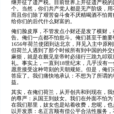
继开征了遗产税。目前世界上开征遗产税的
个。当然，你们共产党人都是无产阶级，用
而且你们除了艰苦奋斗食不厌精喝酒不怕胃
给你们的后代什么财富的。
俺们脸皮厚，不管发点小财还是发了横财，
告。俺们一点都不怕批斗。俺们甚至干脆要
1656年荷兰使团到达北京，拜见入主中原
但荷兰人遇到了那个时候所有到中国的外交
麻烦，就是在觐见皇帝时必须行三跪九叩双
礼。事实上，一直到18世纪末，几乎没有
愿意接受这种苛刻的天朝规矩。但是，俺们
答应了。我们痛快地承认：不想为了所谓的
益。
其实，在俺们荷兰，从开创共和到现在，我
的尊严：从国王到妓女。我们在外面不怕为
在我们那里，妓女也是站着收费，您呢，也
以开发票：名正言顺有偿公平合法性服务，