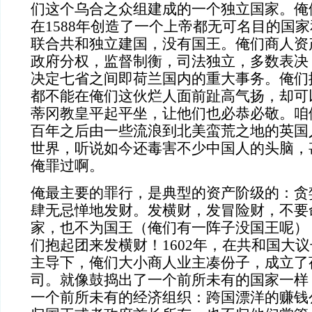
们这个乌合之众组建成的一个独立国家。俺
在1588年创造了一个上帝都无可名目的国
联合共和独立建国，没有国王。俺们商人资
政府分权，监督制衡，司法独立，多数表决
决定七省之间即荷兰国内的重大事务。俺们
都不能在俺们这伙烂人面前趾高气扬，却可
蒂冈教皇平起平坐，让他们也必恭必敬。咱
百年之后由一些流浪到北美蛮荒之地的英国
世界，听说如今还毒害不少中国人的头脑，
俺罪过啊。
俺最主要的罪行，是典型的资产阶级的：贪
肆无忌惮地发财。发横财，发冒险财，不要
家，也不为国王（俺们有一阵子没国王呢）
们抱起团来发横财！1602年，在共和国大
主导下，俺们大小商人业主凑份子，成立了
司。就像鼓捣出了一个前所未有的国家一样
一个前所未有的经济组织：跨国漂洋的赚钱