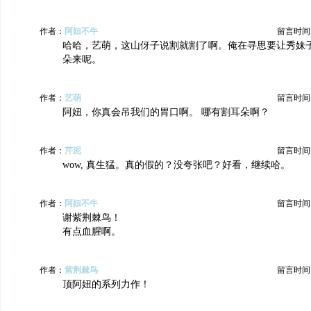
作者：
阿妞不牛
留言时间：20
哈哈，艺萌，这山伢子说割就割了啊。俺在寻思要让秀妹
朵来呢。
作者：
艺萌
留言时间：20
阿妞，你真会吊我们的胃口啊。 哪有割耳朵啊？
作者：
芹泥
留言时间：20
wow, 真生猛。真的假的？没夸张吧？好看，继续哈。
作者：
阿妞不牛
留言时间：20
谢紫荆棘鸟！
有点血腥啊。
作者：
紫荆棘鸟
留言时间：20
顶阿妞的系列力作！