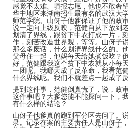
感觉不太难。填报志愿，他也不敢奢
华中地区来湖南招生最有名的武汉大
师范学院。山伢子他爹保证了他的政
说一定向上级反映，范健自从下放到
划清了界线，跟贫下中农打成一片，
作，刻苦改造世界观，等等。山伢子
那么多废话，什么划清界线什么的。
父母住一起，他妈每天给她煮饭吃？
好，范健跟我这个贫下中农就从小每
一团呢。我哪天成了反革命，我看范
什么界线呢。我们不就差点一起成了
提到这件事，范健倒真慌了，说，政
这件事吧？大爹您能不能探问一下，
有什么样的结论？
山伢子他爹真的跑到军分区去问了。
录。记录在案的主要责任人是山伢子