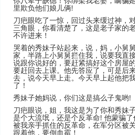
你八辈子缺德！你绑架我老婆，瞒骗
里欺负他们娘儿俩!
刀疤眼吃了一惊，回过头来缓过神，
三角眼，你看清楚了，这是老子家的
不许进来！
哭着的秀妹子站起来，说，妈，小舅舅
家，半路上小舅舅拦住我，说要我直
说跟你说好的，要赶紧搞好这个房屋
要赶回去上课。他先答应了，可是后
去，说今天早上走。今天早上起他把
了！
秀妹子她妈说，你们这是搞么子鬼哟!
刀疤眼说，姐，我这是为了你和秀妹
是个大流氓，还是个反革命! 他蒙骗
被我亲手抓住的反革命，在军分区被
跟着他，要倒血霉！