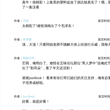
真牛！很精彩！上集里的塑料盆改了就比较真实了！哦，
了一集没看
作者：
万沐
留言时间：20
太精彩了!难怪湖南出了个毛泽东！
作者：
何岸泉
留言时间：20
顶，大顶！只要阿妞老师不随解大侠上街游行示威，我每
作者：
阿妞不牛
留言时间：20
艺萌，俺明白了。难怪在五味论坛那位“男人梦中”说俺此
出了“割耳朵”，看了半天还没割！
谢谢just4look！ 看来有你们哥们姐们的关注支持，俺有
子培养成材啦。
作者：
just4look
留言时间：20
好看，就是好看！