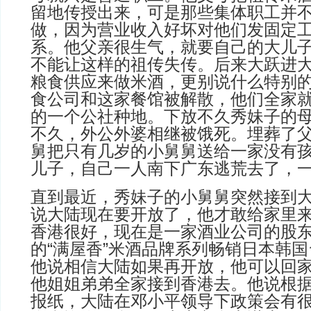
留地传授出来，可是那些集体职工并
做，因为营业收入好坏对他们发固定
系。他父亲很生气，就要自己的大儿
不能让这样的祖传失传。后来大跃进
粮食供应来做米酒，更别说什么特别
食公司和这家餐馆被解散，他们全家
的一个公社种地。下放不久秀妹子的
不久，外公外婆相继被饿死。埋葬了
舅把只有几岁的小舅舅送给一家没有
儿子，自己一人南下广东逃荒去了，
直到最近，秀妹子的小舅舅突然接到
说大陆现在要开放了，他才敢给家里
香港很好，现在是一家酒业公司的股
的“满屋香”米酒品牌系列畅销日本韩
他说相信大陆如果再开放，他可以回
他姐姐弟弟全家接到香港去。他说根
报纸，大陆在邓小平领导下政策会有