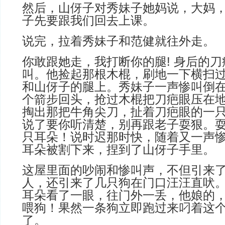
然后，山伢子对秀妹子她妈说，大妈
子先要跟我们回去上课。
说完，拉着秀妹子和范健就往外走。
你敢跟她走，我打断你的腿! 身后的
叫。他捡起那根木棍，刷地一下横扫
和山伢子的腿上。秀妹子一声惨叫倒
个箭步回头，抢过木棍把刀疤眼压在
掏出那把牛角尖刀，扯着刀疤眼的一
说了要你听清楚，别再跟老子耍狠。
只耳朵！说时迟那时快，随着又一声
耳朵被割下来，捏到了山伢子手里。
这屋里面的吵闹和惨叫声，不但引来
人，还引来了几只狗在门口汪汪直吠
耳朵看了一眼，往门外一丢，他娘的
喂狗！果然一条狗立即跑过来叼着这
了。