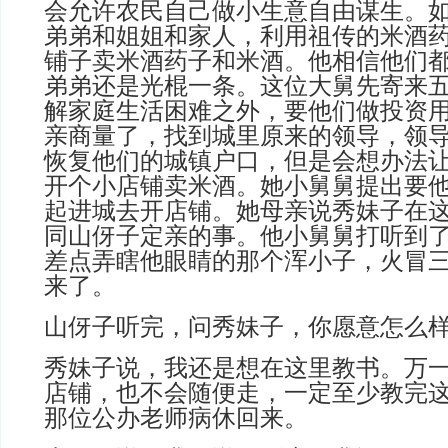
会允许农民自己做小生意自由谋生。
弟弟和姐姐和家人，利用祖传的米酒
铺子卖米酒药子和米酒。他相信他们
弟弟还是光棍一条。这位大舅先寄来
解家庭生活困难之外，要他们做投资
亲商量了，找到城里原来的领导，领
恢复他们的城镇户口，但是会想办法
开个小店铺卖米酒。她小舅舅提出要
起进城去开店铺。她母亲说秀妹子在
同山伢子定亲的事。他小舅舅打听到
差点弄瞎他眼睛的那个浑小子，火冒
来了。
山伢子听完，问秀妹子，你愿意怎么
秀妹子说，我还是想在这里教书。万
店铺，也不会随便走，一定至少教完
那位公办老师病休回来。