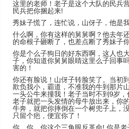
这里的老师！老子是这个大队的民兵
民兵把你捆起来!
秀妹子慌了，连忙说，山伢子，他是
什么啊，你有这样的舅舅啊？他去年
的命根子砸断了，也差点断了秀妹子
你是个么子狗日的好东西啊，这人也
子，你知道你舅舅眼睛这里么子回事
害的！
你还有脸说！山伢子转脸笑了。当初
欺负我小，霸道，不准我的牛到那片
一头公牛来撞我！老子当时不到9岁，
老子就把一头发情的母牛放出来，你
牛奔，就把你摔倒在一个树兜子上，
只留个疤，便宜你了！
你，你，你这个三角眼反革命! 你是