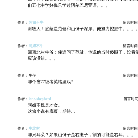
们五七中学好像只学过阿尔巴尼亚语。。。
作者：
阿妞不牛
留言时间：20
谢牧人！底蕴是范健和山伢子深厚。俺努力挖掘中。。。
作者：
阿妞不牛
留言时间：20
回禀北村牛爷：俺追问了范健，他说他当时傻眼了，没看
应该没错。。。
作者：牛仔
留言时间：20
哪个省77级考英格里戏?
作者：
lone-shepherd
留言时间：20
阿妞不愧是才女。
这篇小说有底蕴，期待…
作者：
牛北村
留言时间：20
哪只耳朵？如果山伢子是右撇子，割的可能是右耳。。。