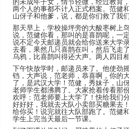
的未成年子女，情节轻微，经过教育
两个人的事都不计入正式档案。范健
山伢子和他爹，说，都是你们救了我
那天早上，学校操坪旁的大酸枣树上
说，范健你看，那叫的是喜鹊呢，一
说不定今天邮递员就会给你送来大学录
去看，果然几只喜鹊在叫，然后飞走
乌鸦，比喜鹊叫得还大声。两人四目
下午快放学时，邮递员来了。他使劲
铛，大声说，范老师，恭喜啊，你的
了，是武汉大学！范健，秀妹子，山
老师学生都沸腾了。大家抢着传看那
欢呼：范老师要上大学了！快给我们分
好好好，我就去大队小卖部买糖果去
给你买！说完就往大队部跑了。范健
学生上完当天最后一节课。