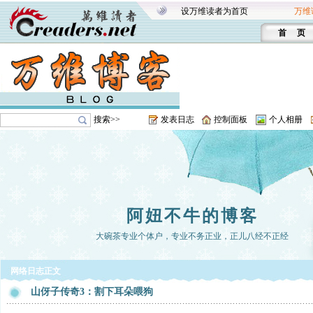
设万维读者为首页
万维
首 页
搜索>>
发表日志
控制面板
个人相册
阿妞不牛的博客
大碗茶专业个体户，专业不务正业，正儿八经不正经
网络日志正文
山伢子传奇3：割下耳朵喂狗