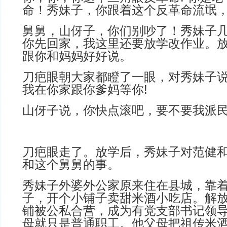
命！秀妹子，你跟着这个反革命流氓，
舅舅，山伢子，你们别吵了！秀妹子
你先回家，我这里还要放学改作业。
跟你和妈妈好好说。
刀疤眼朝大家都瞪了一眼，对秀妹子
我在你家跟你爹妈等你!
山伢子说，你快点滚吧，要不要我派
刀疤眼走了。放学后，秀妹子对范健
和这个舅舅的事。
秀妹子外婆外公家原来住在县城，靠
子，开个小铺子卖甜米酒小吃店。解
铺被公私合营，成为有党支部书记领
母就只是普通职工。他父母把祖传米