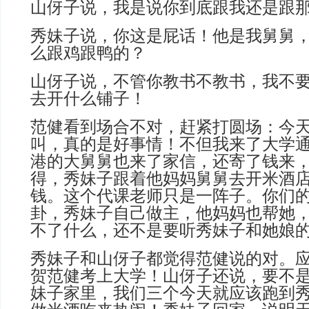
山伢子说，我是说你到底跟我还是跟
秀妹子说，你这是屁话！他是我舅舅
么跟鸡跟鸭的？
山伢子说，不管你教书不教书，我不
去开什么铺子！
范健看到场合不对，赶紧打圆场：今
叫，真的是好事情！不但我来了大学
港的大舅舅也来了家信，还寄了钱来
得，秀妹子跟着他妈妈舅舅去开米酒
钱。这个代课老师只是一阵子。你们
卦，秀妹子自己做主，他妈妈也帮她
不了什么，还不是要听秀妹子和她娘
秀妹子和山伢子都觉得范健说的对。
贺范健考上大学！山伢子还说，要不
妹子家里，我们三个今天就应该跑到