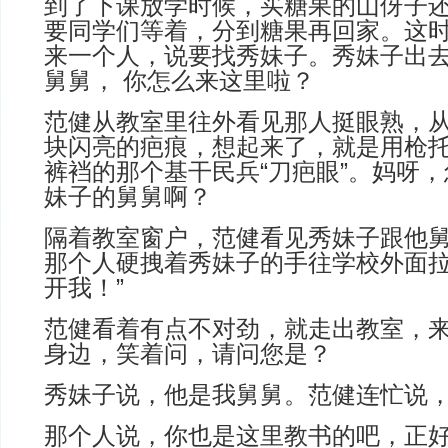
到了下课放学时候，买糖果的山伢子
要同学们等着，分到糖果再回家。这
来一个人，说要找秀妹子。秀妹子出
舅舅， 你怎么来这里啦？
范健从教室里往外看见那人挺眼熟，
块闪亮的疤痕，想起来了，就是用枪
裤裆的那个基干民兵“刀疤眼”。妈呀
妹子的舅舅啊？
隔着教室窗户，范健看见秀妹子跟他
那个人硬拽着秀妹子的手往学校外面拉
开我！”
范健看着有点不对劲，就走出教室，
身边，笑着问，请问您是？
秀妹子说，他是我舅舅。范健连忙说
那个人说，你也是这里教书的吧，正