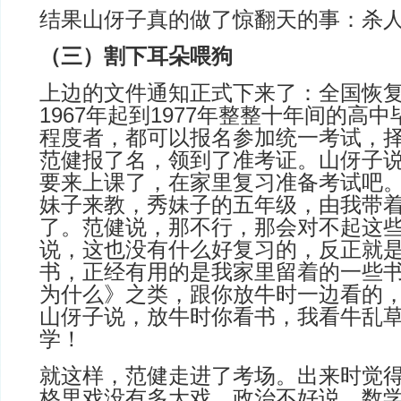
结果山伢子真的做了惊翻天的事：杀
（三）割下耳朵喂狗
上边的文件通知正式下来了：全国恢
1967年起到1977年整整十年间的高
程度者，都可以报名参加统一考试，
范健报了名，领到了准考证。山伢子
要来上课了，在家里复习准备考试吧
妹子来教，秀妹子的五年级，由我带
了。范健说，那不行，那会对不起这
说，这也没有什么好复习的，反正就
书，正经有用的是我家里留着的一些
为什么》之类，跟你放牛时一边看的
山伢子说，放牛时你看书，我看牛乱
学！
就这样，范健走进了考场。出来时觉
格里戏没有多大戏，政治不好说，数