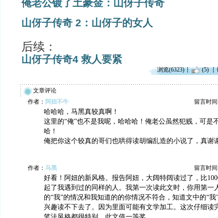
俺老公镀了土豪金：山伢子传奇
山伢子传奇 2：山伢子的女人
后续：
山伢子传奇4 救人要紧
浏览(6323)
(5)
文章评论
作者：
阿妞不牛
留言时间：20
哈哈哈，马黑真较真啊！
这里的“俺”也不是我呢，哈哈哈！俺老公虽然犯贱，可是
哈！
俺把你这个较真的哥们也哄得读胡编乱造的小说了，真谢
作者：
马黑
留言时间：20
好看！阿妞的新风格。报告阿妞，大阔特阔读过了，比100
起了我遇到过的同样的人。我第一次读此文时，你用第一
的“我”的情况和我知道的的你情况不符合，知道文中的“我
兴趣读不下去了。因为里面可能有文学加工。这次仔细读
笔法风格都很特别，此文值一等奖。