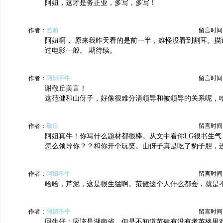
阿妞，这才是务正业，多写，多写！
作者：
艺萌
留言时间：20
阿妞啊， 原来我昨天看的是前一半，难怪没看到割耳。描
过电影一般。 期待续。
作者：
阿妞不牛
留言时间：20
谢敬丘美言！
这范健和山伢子，好像很难分清领导和被领导的关系呢，
作者：
敬丘
留言时间：20
阿妞真牛！你写什么题材都很棒。从文中看你LG很书生气
怎么领导你？？和你开个玩笑。山伢子真是吃了豹子胆，
作者：
阿妞不牛
留言时间：20
哈哈，芹泥，这是很生猛啊。范健这个人什么都会，就是
作者：
阿妞不牛
留言时间：20
回牛仔：应该是湖南省，但是不知道范健有没有考英格里