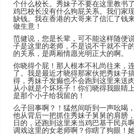
个什么校长。秀妹子不要在这里教书
鸡巴校长没有什么狗屁关系。我们家
缺钱。我在香港的大哥来了信汇了钱
做生意！
范健说，您是长辈，可不能这样随便
子是这里的老师，不是说不干就不干
的关系，是两厢情愿光明正大的啊。
你晓得个屁！那人根本不礼尚往来，
了。我是最近才晓得那家伙把秀妹子
得，秀妹子发癫也不会跑到这里来送
从小就是个坏坯子！你们晓得我眼睛
是那个小子给我留的！
么子回事啊？！猛然间听到一声吆喝
他从背后一把抓住秀妹子舅舅的肩膀
日的，还跑到这里来当鸡巴基干民兵
调戏这里的女老师啊？你瞎了狗眼！