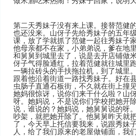
做米酒吃来热闹！秀妹子回家，说明
第二天秀妹子没有来上课。接替范健
也还没来。山伢子先给秀妹子的五年
课，放了学就抓了范健一起往秀妹子
他母亲都不在家，小弟弟说，爹在地
和舅舅到城里去了，说是去开店铺做
伢子气得脸通红，拉着范健就往城里
一辆拉砖头的手扶拖拉机，到了城里
跟着他沿着街道一路找秀妹子。好在
虫肠子直通石板街，不久就在街上撞
她妈很惊讶，说你们来干什么啦？山
呀。她妈说，不是说你们学校把她开
说，谁说的？她妈说，她舅舅说的呀
吵架，就把她开除了。他舅舅昨天就
了，今天早上托信要我来，说跟秀妹
人，给了我们原来的老屋做铺面，我