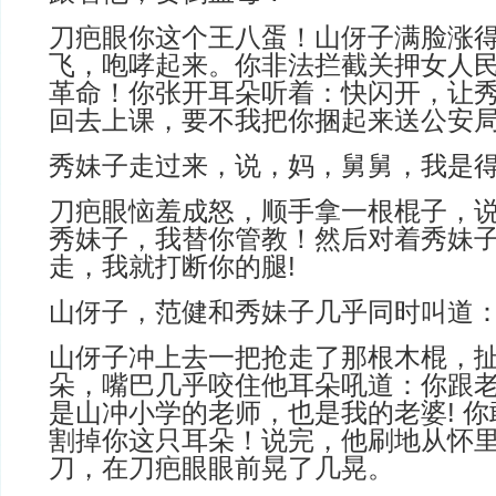
刀疤眼你这个王八蛋！山伢子满脸涨
飞，咆哮起来。你非法拦截关押女人
革命！你张开耳朵听着：快闪开，让
回去上课，要不我把你捆起来送公安
秀妹子走过来，说，妈，舅舅，我是
刀疤眼恼羞成怒，顺手拿一根棍子，
秀妹子，我替你管教！然后对着秀妹
走，我就打断你的腿!
山伢子，范健和秀妹子几乎同时叫道
山伢子冲上去一把抢走了那根木棍，
朵，嘴巴几乎咬住他耳朵吼道：你跟
是山冲小学的老师，也是我的老婆! 
割掉你这只耳朵！说完，他刷地从怀
刀，在刀疤眼眼前晃了几晃。