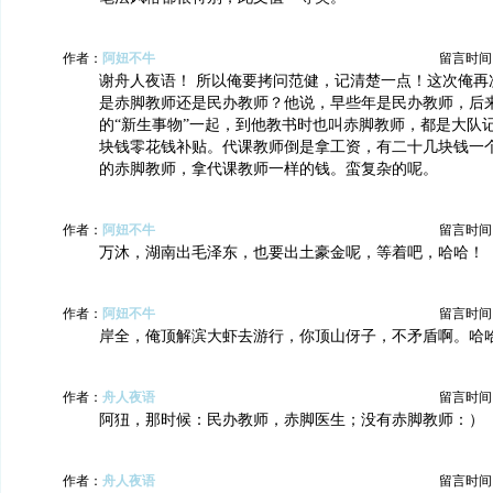
作者：
阿妞不牛
留言时间：20
谢舟人夜语！ 所以俺要拷问范健，记清楚一点！这次俺再
是赤脚教师还是民办教师？他说，早些年是民办教师，后
的“新生事物”一起，到他教书时也叫赤脚教师，都是大队
块钱零花钱补贴。代课教师倒是拿工资，有二十几块钱一
的赤脚教师，拿代课教师一样的钱。蛮复杂的呢。
作者：
阿妞不牛
留言时间：20
万沐，湖南出毛泽东，也要出土豪金呢，等着吧，哈哈！
作者：
阿妞不牛
留言时间：20
岸全，俺顶解滨大虾去游行，你顶山伢子，不矛盾啊。哈
作者：
舟人夜语
留言时间：20
阿狃，那时候：民办教师，赤脚医生；没有赤脚教师：）
作者：
舟人夜语
留言时间：20