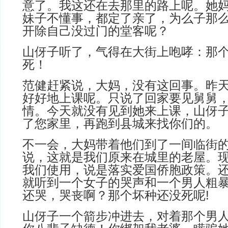
意了。我这还在去那里的路上呢。她
妹子不懂事，都定了亲了，为么子那
开除自己没过门的堂客呢？
山伢子听了，气得在大街上咆哮：那
死！
范健赶紧说，大妈，没有这回事。昨
好好地上课呢。只说了回家要见舅舅
情。今天就没有见到她来上课，山伢
了您家里，再跑到县城来找你们的。
不一会，大妈带着他们到了一间临街
说，这就是我们原来在城里的老屋。
我们使用，说是落实爱国侨胞政策。
就听到一个女子的哭声和一个男人粗
还哭，哭丧啊？那个坏种还没死呢!
山伢子一个箭步冲进去，对着那个男