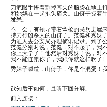
刀疤眼手捂着割掉耳朵的脑袋在地上
和她妈在一起抱头痛哭。山伢子握着
发呆。
不一会，有领导带着拿枪的民兵进屋
持刀行凶杀人的山伢子。范健和秀妹
为证人去公安局办理侦讯记录。到了
范健分别时说，范健，对不起了，我
你上大学了！他然后对秀妹子说，对
我不能连累你了，我跟你就这样吹了!
秀妹子喊道，山伢子，你是个混蛋！
欲知后事如何，且听下回分解。
前文连接：