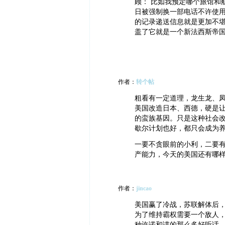
顾： 比如我预定哪个旅馆和
日被强制换一部电话不许使
的记录递送信息就是更加不
盖了它就是一个新法西斯帝
作者：
转个帖
粗看有一定道理，龙生龙、
美国改造日本、西德，硬是
的蛮族基因。只是这种社会
歇尔计划也好，都只会成为
一要不贪眼前的小利，二要
产能力，今天的美国还有哪
作者：
jincao
美国赢了冷战，苏联解体后
为了维持霸权需要一个敌人
种许诺和讲的那么多好听话