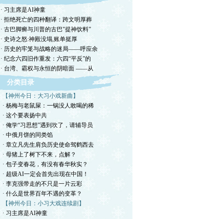
· 习主席是AI神童
· 拒绝死亡的四种翻译：跨文明厚葬
· 古巴脚癣与川普的古巴"提神饮料”
· 史诗之怒:神殿没塌,账单挺厚
· 历史的牢笼与战略的迷局——呼应余
· 纪念六四旧作重发：六四“平反”的
· 台湾、霸权与永恒的阴暗面 ——从
分类目录
【神州今日：大习小戏新曲】
· 杨梅与老鼠屎：一锅没人敢喝的稀
· 这个要表扬中共
· 俺学“习思想”遇到坎了，请辅导员
· 中俄月饼的同类馅
· 章立凡先生肩负历史使命驾鹤西去
· 母猪上了树下不来，点解？
· 包子变春花，有没有春华秋实？
· 超级AI一定会首先出现在中国！
· 李克强带走的不只是一片云彩
· 什么是世界百年不遇的变革？
【神州今日：小习大戏连续剧】
· 习主席是AI神童