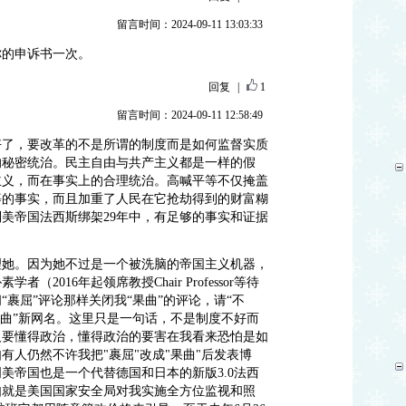
留言时间：2024-09-11 13:03:33
你的申诉书一次。
回复
|
1
留言时间：2024-09-11 12:58:49
好了，要改革的不是所谓的制度而是如何监督实质
的秘密统治。民主自由与共产主义都是一样的假
主义，而在事实上的合理统治。高喊平等不仅掩盖
等的事实，而且加重了人民在它抢劫得到的财富糊
美帝国法西斯绑架29年中，有足够的事实和证据
理她。因为她不过是一个被洗脑的帝国主义机器，
2016年起领席教授Chair Professor等待
裹屈”评论那样关闭我“果曲”的评论，请“不
果曲”新网名。这里只是一句话，不是制度不好而
人要懂得政治，懂得政治的要害在我看来恐怕是如
有人仍然不许我把"裹屈"改成"果曲"后发表博
美帝国也是一个代替德国和日本的新版3.0法西
如就是美国国家安全局对我实施全方位监视和照