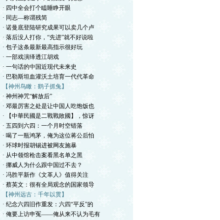
· 四中全会打个瞌睡睁开眼
· 同志—称谓残简
· 诺曼底登陆研究成果可以卖几个卢
· 落后没人打你，“先进”就不好说啦
· 包子这条最新最高指示很好玩
· 一部戏演绎透江胡戏
· 一句话的中国近现代未来史
· 巴勒斯坦血灌沃土培育一代代革命
【神州鸟瞰：鹞子抓兔】
· 神州神咒“解放后”
· 邓最厉害之处是让中国人吃饱饭也
· 【中華民國是二戰戰敗國】，惊讶
· 五四到六四：一个月时空错落
· 喝了一瓶鸿茅，俺为这位蒋公后怕
· 环球时报胡锡进被网友施暴
· 从中领馆枪击案看黑名单之黑
· 挪威人为什么跟中国过不去？
· 冯胜平新作《文革人》值得关注
· 蔡英文：很有全局观念的国家领导
【神州远古：千年以贯】
· 纪念六四旧作重发：六四“平反”的
· 俺要上访申冤——俺从来不认为毛有