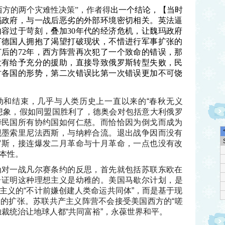
西方的两个灾难性决策”，作者得
出一个结论，【当时
玛政府，与一战后恶劣的外部环境密切相关。英法逼
容过于苛刻，叠加30年代的经济危机，让魏玛政府
下德国人拥抱了渴望打破现状，不惜进行军事扩张的
后的72年，西方阵营再次犯了一个致命的错误，那
没有给予充分的援助，直接导致俄罗斯转型失败，民
时各国的形势，第二次错误比第一次错误更加不可饶
动和结束，几乎与人类历史上一直以来的“春秋无义
想象，假如同盟国胜利了，德奥会对包括意大利俄罗
华民国所有协约国如何仁慈。而恰恰因为倒戈而成为
现墨索里尼法西斯，与纳粹合流。退出战争因而没有
罗斯，接连爆发二月革命与十月革命，一点也没有改
本性。
为对一战凡尔赛条约的反思，首先就包括苏联东欧在
恰证明这种理想主义是幼稚的。美国马歇尔计划，是
主义的“不计前嫌创建人类命运共同体”，而是基于现
的扩张。苏联共产主义阵营不会接受美国西方的“嗟
独裁统治让地球人都“共同富裕”，永葆世界和平。