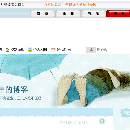
设万维读者为首页
万维读者网 -- 全球华人的精神家园
首 页
新 闻
视 频
博 客
志
控制面板
个人相册
给我留言
牛的博客
不务正业，正儿八经不正经
2024-09-10 16:25:54