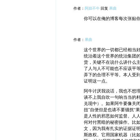
作者：
阿妞不牛
回复
果曲
你可以在俺的博客每次张贴
作者：
果曲
这个世界的一切都已经相当
统治着这个世界的统治集团
货，关键不在说什么讲什么
了人与人不可能也不应该平
弄下的合理不平等。本人受到
证明这一点。
阿牛讨厌我说话，我也不想
谈不上我自吹一句响当当的朴素学者（
兑现中）。如果阿牛要像关闭“
扭”自便但是也请不要骚扰“
是人性的邪恶如何监督。人
何对付黑暗的秘密操作。比如
文，因为我有扎实的证据证明
斯政权。它用国家机器（比