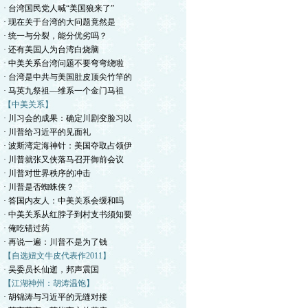
· 台湾国民党人喊“美国狼来了”
· 现在关于台湾的大问题竟然是
· 统一与分裂，能分优劣吗？
· 还有美国人为台湾白烧脑
· 中美关系台湾问题不要弯弯绕啦
· 台湾是中共与美国肚皮顶尖竹竿的
· 马英九祭祖—维系一个金门马祖
【中美关系】
· 川习会的成果：确定川剧变脸习以
· 川普给习近平的见面礼
· 波斯湾定海神针：美国夺取占领伊
· 川普就张又侠落马召开御前会议
· 川普对世界秩序的冲击
· 川普是否蜘蛛侠？
· 答国内友人：中美关系会缓和吗
· 中美关系从红脖子到村支书须知要
· 俺吃错过药
· 再说一遍：川普不是为了钱
【自选妞文牛皮代表作2011】
· 吴委员长仙逝，邦声震国
【江湖神州：胡涛温饱】
· 胡锦涛与习近平的无缝对接