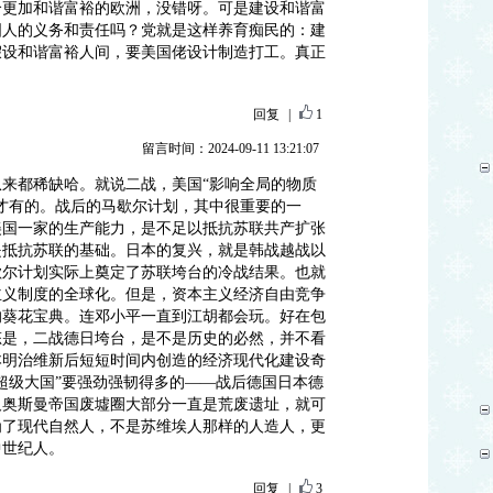
个更加和谐富裕的欧洲，没错呀。可是建设和谐富
国人的义务和责任吗？党就是这样养育痴民的：建
假设和谐富裕人间，要美国佬设计制造打工。真正
回复
|
1
留言时间：2024-09-11 13:21:07
来都稀缺哈。就说二战，美国“影响全局的物质
才有的。战后的马歇尔计划，其中很重要的一
美国一家的生产能力，是不足以抵抗苏联共产扩张
是抵抗苏联的基础。日本的复兴，就是韩战越战以
歇尔计划实际上奠定了苏联垮台的冷战结果。也就
主义制度的全球化。但是，资本主义经济自由竞争
的葵花宝典。连邓小平一直到江胡都会玩。好在包
态是，二战德日垮台，是不是历史的必然，并不看
本明治维新后短短时间内创造的经济现代化建设奇
超级大国”要强劲强韧得多的——战后德国日本德
及奥斯曼帝国废墟圈大部分一直是荒废遗址，就可
为了现代自然人，不是苏维埃人那样的人造人，更
中世纪人。
回复
|
3