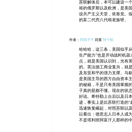
苏联解体后，本可以建设一
裕的俄罗斯以及欧洲，是美
设共产主义天堂，依靠党。
的富二代穷八代啃老族呀。
作者：
阿妞不牛
回复
转个帖
哈哈哈，这三条，美国似乎从
生产能力”也是开动战时机器
点，就是美国认识到，光有
的。英法德工商业复兴，就
及东亚和平的强力支撑。马
是美国主导的西方自由资本
的秘籍，不是只有美国掌握
子真的屁都不懂。现在的状
好说。希特勒上台后以及日
迹，事实上是比苏联打造的“
迅速恢复崛起，对照苏联以
以看出：德意志人日本人成
不是塔利班阿富汗人那样的