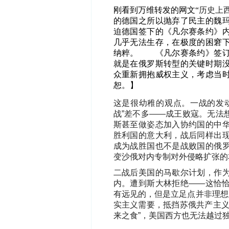
刚看到万维转发的网文“
历史上
的德国之所以抛弃了民主的魏
迫德国签下的《凡尔赛条约》内
几乎无法生存，在极度的困窘
纳粹。 《凡尔赛条约》签订
就是在俄罗斯转型的关键时期
众重新拥抱威权主义，考虑当
恕。】
这是很幼稚的观点。一战的发
战”差不多——成王败寇。无法
斯甚至做姿态加入协约国的中
胜利国的意大利，战后同样出
成为战胜国也不是战败国的俄
变沙俄对内专制对外侵略扩张的
二战后美国的马歇尔计划，作
内。遭到斯大林拒绝——这恰
有远见的，但是立足点并非理想
实主义需要，抵挡苏俄共产主义
来之食”，美国西方也无法越过