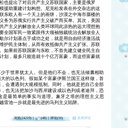
松也提出了对后共产主义苏联国家，主要是俄罗
模援助重建计划构想。尼克松发表在外交杂志的这
联东欧人有一个天上的画饼，沙漠之中海市蜃楼的
义务为苏俄实行共产主义破产而买单。其次，美国
共产主义的解放全人类环球同此凉热的远大理想抱
要全国军民一致紧跟伟大领袖独裁统治去解放全人
歇尔计划基点于成功之处，就是用自由经济激活战
维护民主体制，从而有效抵御共产主义扩张。苏联
。如果前苏联国家与东欧，不首先建立健全民主自
计划，最多只能造就十个亿万富豪，而这些富豪就
。
不少于世界犹太人。但是他们不会，也无法倾囊相助
强大的以色列。假如某个富豪伊斯兰国王这样做，首
张，会遭遇到大规模抵制。同时，他就是把自己全部
赫，也无法把加沙与西岸建设成以色列或者迪拜，恐
这是最简单的事实与道理。象牙之塔的理想主义思
越雷池一步就是最先进的马列主义陷阱。
浏览(24219)
(48)
评论(16)
发表评论