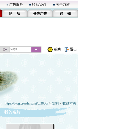
广告服务
联系我们
关于万维
论 坛
分类广告
购 物
帮助
退出
https://blog.creaders.net/u/3068/
>
复制
>
收藏本页
我的名片