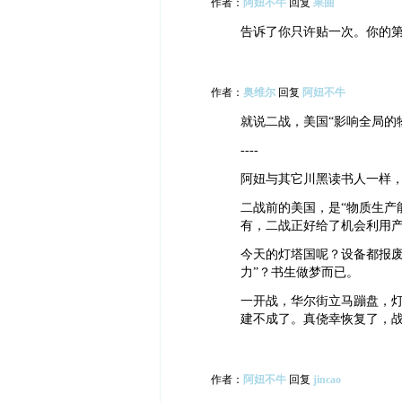
作者：
阿妞不牛
回复
果曲
告诉了你只许贴一次。你的
作者：
奥维尔
回复
阿妞不牛
就说二战，美国“影响全局的
----
阿妞与其它川黑读书人一样，
二战前的美国，是“物质生产
有，二战正好给了机会利用产
今天的灯塔国呢？设备都报
力”？书生做梦而已。
一开战，华尔街立马蹦盘，
建不成了。真侥幸恢复了，
作者：
阿妞不牛
回复
jincao