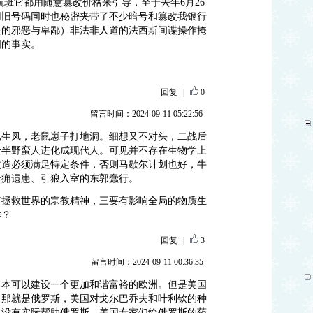
航班它都用随意篡改价格来引导，至于去年6月26
用旧号码同时也秘密夹带了不少暗号和篡改我银行
堪的邪恶与卑鄙）非法非人道的法西斯间谍操作掩
国的事实。
回复
|
0
留言时间：2024-09-11 05:22:56
凤生凤，老鼠崽子打地洞。细想又不对头，二战后
让半野蛮人进化成现代人。可见并不存在生物学上
改造必须满足特定条件，否则马歇尔计划也好，牛
养痈遗患、引狼入室的东郭蠢行。
有拯救世界的宗教精神，三要有影响全局的物质生
样？
回复
|
3
留言时间：2024-09-11 00:36:35
，本可以建设一个更加和谐富裕的欧洲。但是美国
，那就是俄罗斯，美国对戈尔巴乔夫和叶利钦的种
，没有实际帮助俄罗斯，美国专家们给俄罗斯的药