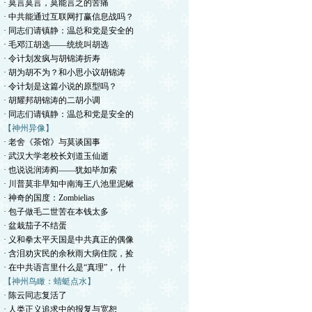
· 莫言莫言，莫能言之的苦痛
· 中共能通过互联网打赢信息战吗？
· 同志们请镇静：温总和党是安全的
· 毛邓江胡选——统统叫胡选
· 令计划发疯与胡锦涛折寿
· 胡为胡不为？和小思小议胡锦涛
· 令计划是这篇小说的原型吗？
· 胡耀邦胡锦涛的二胡小调
· 同志们请镇静：温总和党是安全的
【神州异像】
· 老舍《茶馆》与莫谈国事
· 武汉大学老校长刘道玉仙逝
· 也说说润涛阎——犹如毕加索
· 川普莫非早知中南海王八池里泥鳅
· 神奇的国度：Zombielias
· 包子做毛二世苦在本钱太多
· 盆栽茄子不结蛋
· 义和拳太平天国是中共真正的偶像
· 含泪劝灾民的余秋雨大病住院，捡
· 在中共语言里什么是“真理”， 什
【神州鸟瞰：蜻蜓点水】
· 陈云同志复活了
· 人类正义追求中的报复与宽恕