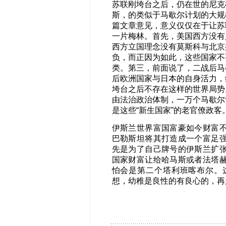
苏联刚垮台之后，仍在世的尼克
斯，的类似于马歇尔计划的大规
篇文章意见，意义仅仅在于让苏
一片梅林。首先，美国西方没有
西方立国理念没有莫斯科与北京
负，而正因为如此，这些国家不
类。第三，前面说了，二战后马
后欧洲国家与日本的自身活力，
垮台之后不存在这样的世界局势
由法治政治体制，一万个马歇尔
是这些“新生国家”的老官僚政客
伊斯兰世界富国富豪如今财富
巴勒斯坦将其打造成一个富足
先是为了自己牌号的伊斯兰扩
国家财富让给哈马斯或者法塔
怕会是第二个塔利班喀布尔。
想，幼稚是良性的有良心的，再