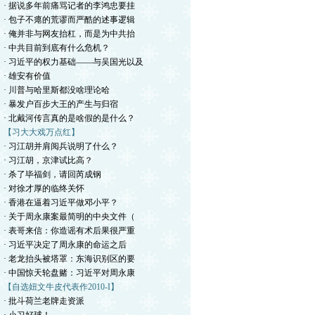
· 据说多年前痛骂记者的李鸿忠要挂
· 包子不瘪的荒谬而严酷的述事逻辑
· 俺并非与网友抬杠，而是为中共抬
· 中共目前到底有什么危机？
· 习近平的权力基础——与吴国光以及
· 雄安有价值
· 川普与哈里斯都没啥理论哈
· 暴发户百步大王的产生与归宿
· 北戴河传言真的是啥假的是什么？
【习大大戏万点红】
· 习江胡并肩阅兵说明了什么？
· 习江胡，京津试比高？
· 杀了毕福剑，请回芮成钢
· 对徐才厚的临终关怀
· 香港在逼着习近平做邓小平？
· 关于周永康案最简明的中央文件（
· 表哥来信：你造谣有术后果很严重
· 习近平决定了周永康的命运之后
· 老龙抬头被塔罩：东海识别区的要
· 中国惊天轮盘赌：习近平对周永康
【自选妞文牛皮代表作2010-I】
· 批斗荷兰老牌走资派