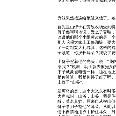
满老茧的手，范健咬着嘴唇没有
秀妹果然接连给范健来信了。她
首先是山伢子在劳改农场受到特
伢子傻呵呵地说，受么子苦哇，
监督他们那个小组劳改的是一个
那人吆喝大家上工修湖堤，要大
了一对粗篾大孔箢箕，这样的箢
子吼道：你没长耳朵？我说了要
山伢子瞪着他的光头，说：“我
给我？”说着，动手就去揪光头
下子就象被电击一样，跪在地上
是你舅舅，我是你孙子好了吗。
山伢子“山爷”。
最离奇的是，这个大光头有时候
大声喊叫，山爷，山爷，我是你
醒，莫名其妙。原来自从被山伢
伢子拿刀子割他的耳朵。从此以
情不自禁地用双手护住耳朵，对