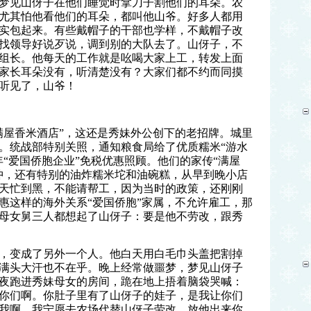
梦见山伢子在他们睡觉时拿刀子割他们的耳朵。农
尤其怕他看他们的耳朵，都叫他山爷。好多人都用
实包起来。有些戴帽子的干部也学样，不戴帽子改
找领导好说歹说，调到别的大队去了。山伢子，不
组长。他每天的工作就是吆喝大家上工，转发上面
家长耳朵没有，听清楚没有？大家们都不约而同摸
听见了，山爷！
满屋香米酒店”，这还是秀妹外公创下的老招牌。城里
。统战部特别关照，通知粮食局给了优质糯米“游水
“爱国侨胞企业”免税优惠照顾。他们的家传“满屋
冲，还有特别的油炸糯米坨和油碗糕，从早到晚小店
天忙到黑，不能请帮工，因为当时的政策，还刚刚
惠这样的海外关系“爱国侨胞”家属，不允许雇工，那
母女舅三人都想起了山伢子：要是他不劳改，跟秀
，变成了另外一个人。他白天用白毛巾头盖把割掉
满头大汗也不在乎。晚上经常做噩梦，梦见山伢子
夜跑进秀妹母女的房间，跪在地上捂着脑袋哭喊：
你们啊。你肚子里有了山伢子的娃子，是我让你们
我啊。我宁愿去农场代替山伢子劳改，放他出来你