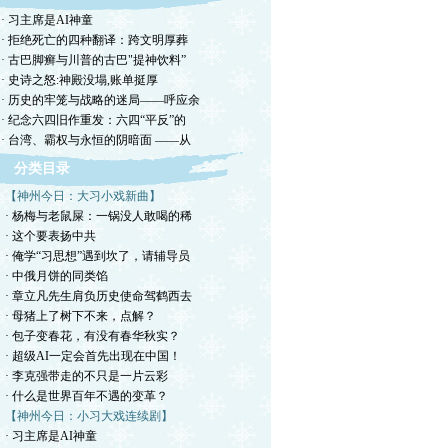
· 习主席是AI神童
· 拒绝死亡的四种翻译：跨文明厚葬
· 古巴脚癣与川普的古巴"提神饮料”
· 史诗之怒:神殿没塌,账单挺厚
· 历史的牢笼与战略的迷局——呼应余
· 纪念六四旧作重发：六四“平反”的
· 台湾、霸权与永恒的阴暗面 ——从
分类目录
【神州今日：大习小戏新曲】
· 杨梅与老鼠屎：一锅没人敢喝的稀
· 这个要表扬中共
· 俺学“习思想”遇到坎了，请辅导员
· 中俄月饼的同类馅
· 章立凡先生肩负历史使命驾鹤西去
· 母猪上了树下不来，点解？
· 包子变春花，有没有春华秋实？
· 超级AI一定会首先出现在中国！
· 李克强带走的不只是一片云彩
· 什么是世界百年不遇的变革？
【神州今日：小习大戏连续剧】
· 习主席是AI神童