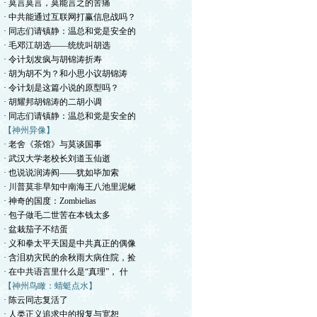
· 莫言莫言，莫能言之的苦痛
· 中共能通过互联网打赢信息战吗？
· 同志们请镇静：温总和党是安全的
· 毛邓江胡选——统统叫胡选
· 令计划发疯与胡锦涛折寿
· 胡为胡不为？和小思小议胡锦涛
· 令计划是这篇小说的原型吗？
· 胡耀邦胡锦涛的二胡小调
· 同志们请镇静：温总和党是安全的
【神州异像】
· 老舍《茶馆》与莫谈国事
· 武汉大学老校长刘道玉仙逝
· 也说说润涛阎——犹如毕加索
· 川普莫非早知中南海王八池里泥鳅
· 神奇的国度：Zombielias
· 包子做毛二世苦在本钱太多
· 盆栽茄子不结蛋
· 义和拳太平天国是中共真正的偶像
· 含泪劝灾民的余秋雨大病住院，捡
· 在中共语言里什么是“真理”， 什
【神州鸟瞰：蜻蜓点水】
· 陈云同志复活了
· 人类正义追求中的报复与宽恕