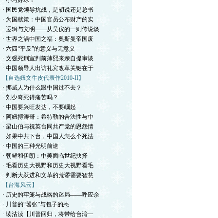
· 小习好球！
· 国民党领导抗战，是胡说还是总书
· 为国献策：中国官员公布财产的实
· 逻辑与文明——从吴仪的一则传说谈
· 世界之涡中国之福：奥斯曼帝国废
· 六四“平反”的意义与无意义
· 文强死刑宣判前薄熙来亲自提审谈
· 中国领导人出访礼宾改革关键在于
【自选妞文牛皮代表作2010-II】
· 挪威人为什么跟中国过不去？
· 刘少奇死得痛苦吗？
· 中国要兴旺发达，不要崛起
· 阿妞搏涛哥：希特勒的合法性与中
· 梁山伯与祝英台同共产党的恩怨情
· 如果中共下台，中国人怎么个死法
· 中国的三种光明前途
· 朝鲜和伊朗：中美面临世纪抉择
· 毛看历史大视野和历史大视野看毛
· 判断大跃进和文革的荒谬需要智慧
【台海风云】
· 历史的牢笼与战略的迷局——呼应余
· 川普的“嚣张”与包子的怂
· 读沽渎【川普回归，将带给台湾一