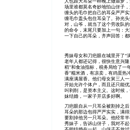
人也跟大耳朵一样晚上做噩梦，
场里谁都莫名奇妙地怕山伢子，
缠头的毛巾把自己的耳朵严严实
缠毛巾盖头包住耳朵了。孙光头
对，山爷，就当了这个劳改队的
的命令，末尾只要加上一句：大
一下自己的耳朵，齐声回答：都
秀妹母女和刀疤眼在城里开了“
老年人都还记得，很快生意兴隆
稻”和食油指标，税务局给了一年
香”糯米酒，有凉卖，有鸡蛋热
满座满屋香。他们母女舅三人一
开始允许个体户，而且还只能优
叫剥削，是资本主义。这时候，
妹结婚，一家子开店多好啊。
刀疤眼自从一只耳朵被割掉之后
耳朵的那边包得严严实实，满得
要割掉他另一只耳朵。他经常半
秀妹子，告诉山伢子，我对不起
不能结婚在一起，山伢子不放过