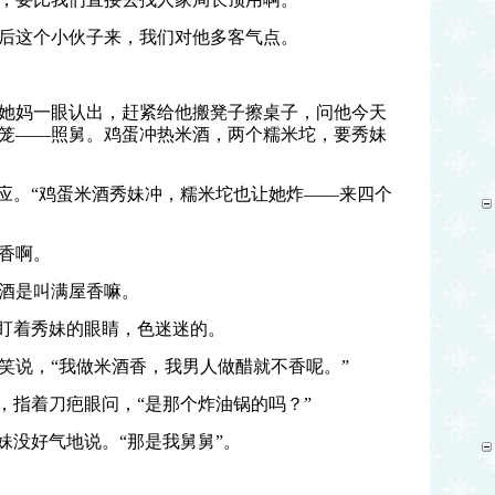
后这个小伙子来，我们对他多客气点。
她妈一眼认出，赶紧给他搬凳子擦桌子，问他今天
笼——照舅。鸡蛋冲热米酒，两个糯米坨，要秀妹
答应。“鸡蛋米酒秀妹冲，糯米坨也让她炸——来四个
香啊。
酒是叫满屋香嘛。
眼盯着秀妹的眼睛，色迷迷的。
笑说，“我做米酒香，我男人做醋就不香呢。”
，指着刀疤眼问，“是那个炸油锅的吗？”
妹没好气地说。“那是我舅舅”。