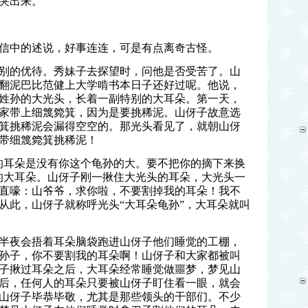
哭出来。
信中的述说，好事连连，可是有点离奇古怪。
别的优待。秀妹子去探望时，问他是否受苦了。山
翻泥巴比范健上大学啃书本日子还好过呢。他说，
姓孙的大光头，长着一副特别的大耳朵。第一天，
家带上细篾箢箕，因为是要挑稀泥。山伢子故意选
箕挑稀泥会漏得空空的。那光头看见了，就朝山伢
带细篾箢箕挑稀泥！
的耳朵是没有你这个龟孙的大。要不把你的摘下来换
的大耳朵。山伢子刚一揪住大光头的耳朵，大光头一
直嚎：山爷爷，求你啦，不要割掉我的耳朵！我不
从此，山伢子就称呼光头“大耳朵龟孙”，大耳朵就叫
半夜会捂着耳朵脑袋跑进山伢子他们睡觉的工棚，
孙子，你不要割我的耳朵啊！山伢子和大家都被叫
子揪过耳朵之后，大耳朵经常睡觉做噩梦，梦见山
后，任何人的耳朵只要被山伢子盯住看一眼，就会
山伢子毕恭毕敬，尤其是那些领头的干部们。不少