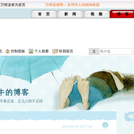
设万维读者为首页
万维读者网 -- 全球华人的精神家园
首 页
新 闻
视 频
博 客
志
控制面板
个人相册
给我留言
牛的博客
不务正业，正儿八经不正经
2014-06-10 19:27:44