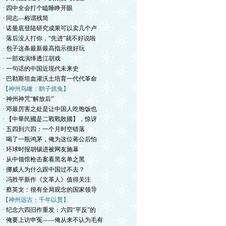
· 四中全会打个瞌睡睁开眼
· 同志—称谓残简
· 诺曼底登陆研究成果可以卖几个卢
· 落后没人打你，“先进”就不好说啦
· 包子这条最新最高指示很好玩
· 一部戏演绎透江胡戏
· 一句话的中国近现代未来史
· 巴勒斯坦血灌沃土培育一代代革命
【神州鸟瞰：鹞子抓兔】
· 神州神咒“解放后”
· 邓最厉害之处是让中国人吃饱饭也
· 【中華民國是二戰戰敗國】，惊讶
· 五四到六四：一个月时空错落
· 喝了一瓶鸿茅，俺为这位蒋公后怕
· 环球时报胡锡进被网友施暴
· 从中领馆枪击案看黑名单之黑
· 挪威人为什么跟中国过不去？
· 冯胜平新作《文革人》值得关注
· 蔡英文：很有全局观念的国家领导
【神州远古：千年以贯】
· 纪念六四旧作重发：六四“平反”的
· 俺要上访申冤——俺从来不认为毛有