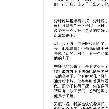
们一起开店。山伢子不出来，他
秀妹她妈也跟着大哭。秀妹说，
当时只是激你一下子呢。不过，
多劳累一点，把生意做的更好，
点放出来吧。
啊，找关系，刀疤眼也明白了。
长，他就是曾经带领我们基干民
是说了话的。对了，有一个经常
他的儿子。
秀妹也想起来了。是有这么一个
帽折成方方正正的像电影里国民
喊他龚油子。他有时候几个哥们
油炸糯米坨。他每每盯着秀妹看
做。那小子长得干瘦，尖嘴猴腮
睛里有一股子邪气。想到这里，
他儿子了嘛。
刀疤眼说，我虽然认识龚局长，
们跟他交上了，让他跟他爸说话