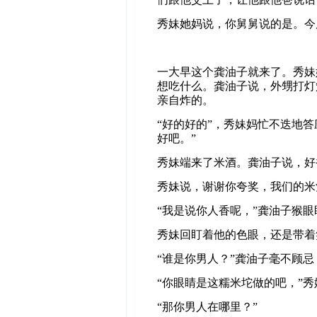
秀妹她妈说，你舅舅说的是。今
一大早这个龚油子就来了。秀妹
想吃什么。龚油子说，外甥打灯
亲自炸的。
“好的好的”，秀妹妈忙不迭地
好吧。”
秀妹端来了米酒。龚油子说，好
秀妹说，谢谢你夸奖，我们的米
“我是说你人香呢，”龚油子猴
秀妹回盯着他的色眼，还是带着
“谁是你男人？”龚油子毫不顾忌
“你眼睛是这糯米坨做的吧，”秀
“那你男人在哪里？”