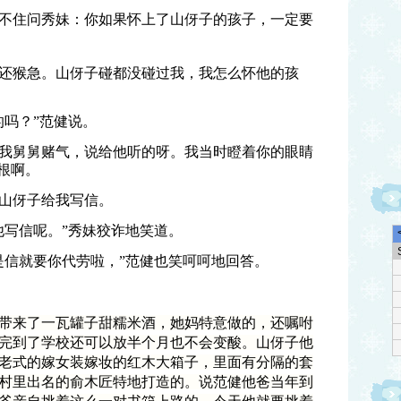
不住问秀妹：你如果怀上了山伢子的孩子，一定要
还猴急。山伢子碰都没碰过我，我怎么怀他的孩
的吗？”范健说。
我舅舅赌气，说给他听的呀。我当时瞪着你的眼睛
根啊。
山伢子给我写信。
他写信呢。”秀妹狡诈地笑道。
是信就要你代劳啦，”范健也笑呵呵地回答。
带来了一瓦罐子甜糯米酒，她妈特意做的，还嘱咐
完到了学校还可以放半个月也不会变酸。山伢子他
老式的嫁女装嫁妆的红木大箱子，里面有分隔的套
村里出名的俞木匠特地打造的。说范健他爸当年到