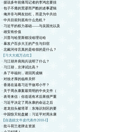
· 据说多年前痛骂记者的李鸿忠要挂
· 包子不瘪的荒谬而严酷的述事逻辑
· 俺并非与网友抬杠，而是为中共抬
· 中共目前到底有什么危机？
· 习近平的权力基础——与吴国光以及
· 雄安有价值
· 川普与哈里斯都没啥理论哈
· 暴发户百步大王的产生与归宿
· 北戴河传言真的是啥假的是什么？
【习大大戏万点红】
· 习江胡并肩阅兵说明了什么？
· 习江胡，京津试比高？
· 杀了毕福剑，请回芮成钢
· 对徐才厚的临终关怀
· 香港在逼着习近平做邓小平？
· 关于周永康案最简明的中央文件（
· 表哥来信：你造谣有术后果很严重
· 习近平决定了周永康的命运之后
· 老龙抬头被塔罩：东海识别区的要
· 中国惊天轮盘赌：习近平对周永康
【自选妞文牛皮代表作2010-I】
· 批斗荷兰老牌走资派