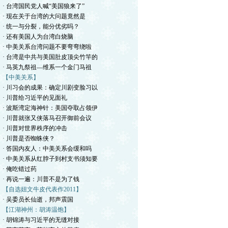
· 台湾国民党人喊“美国狼来了”
· 现在关于台湾的大问题竟然是
· 统一与分裂，能分优劣吗？
· 还有美国人为台湾白烧脑
· 中美关系台湾问题不要弯弯绕啦
· 台湾是中共与美国肚皮顶尖竹竿的
· 马英九祭祖—维系一个金门马祖
【中美关系】
· 川习会的成果：确定川剧变脸习以
· 川普给习近平的见面礼
· 波斯湾定海神针：美国夺取占领伊
· 川普就张又侠落马召开御前会议
· 川普对世界秩序的冲击
· 川普是否蜘蛛侠？
· 答国内友人：中美关系会缓和吗
· 中美关系从红脖子到村支书须知要
· 俺吃错过药
· 再说一遍：川普不是为了钱
【自选妞文牛皮代表作2011】
· 吴委员长仙逝，邦声震国
【江湖神州：胡涛温饱】
· 胡锦涛与习近平的无缝对接