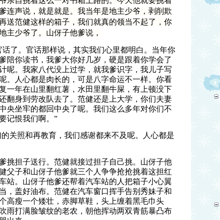
爷亲自挑着这么一对书箱上路的。今天他就要挑着
爹连声说，就是就是。我当年是地主少爷，剥削欺
再送范健这样的箱子，我们就真的领当不起了，你
地主少爷了。山伢子他爹说，
官话了。官话那样说，其实我们心里都明白。当年你
爹陪你读书，我爹大你好几岁，硬是跟着你学会了
计呢。我家八代没上过学，就我爹识字，我儿子写
呢。人心都是肉长的，可是八字命运不一样。你看
复一年在山里翻红薯，水田里翻牛屎，有上顿没下
还翻身到劳改队去了。范健还是上大学，你们夫妻
中央坐牢的都回中央了呢。我们这么多年对你们不
要记恨我们啊。”
你们的关照和再教育，我们感谢都来不及呢。人心都是
爹挑担子送行。范健就接过担子自己挑。山伢子他
健父子和山伢子他爹就三个人争争抢抢挑着这担红
车站。山伢子他爹还帮着汽车站的人把箱子小心翼
当，盖好油布。范健在汽车窗口挥手告别秀妹子和
个高瘦一个矮壮，赤脚草鞋，头上缠着黑毛巾头
吹雨打满脸皱纹的老农，朝他挥动两双青筋暴凸布