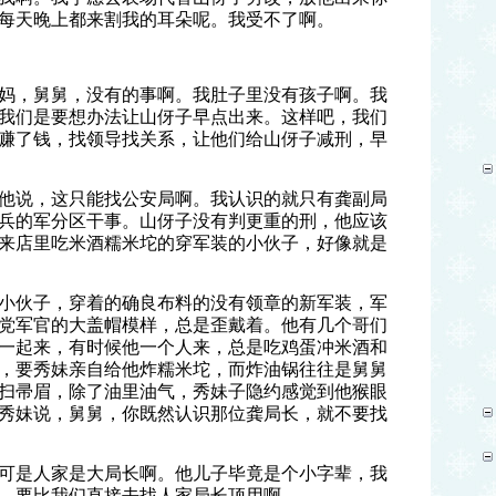
每天晚上都来割我的耳朵呢。我受不了啊。
妈，舅舅，没有的事啊。我肚子里没有孩子啊。我
我们是要想办法让山伢子早点出来。这样吧，我们
赚了钱，找领导找关系，让他们给山伢子减刑，早
他说，这只能找公安局啊。我认识的就只有龚副局
兵的军分区干事。山伢子没有判更重的刑，他应该
来店里吃米酒糯米坨的穿军装的小伙子，好像就是
小伙子，穿着的确良布料的没有领章的新军装，军
党军官的大盖帽模样，总是歪戴着。他有几个哥们
一起来，有时候他一个人来，总是吃鸡蛋冲米酒和
，要秀妹亲自给他炸糯米坨，而炸油锅往往是舅舅
扫帚眉，除了油里油气，秀妹子隐约感觉到他猴眼
秀妹说，舅舅，你既然认识那位龚局长，就不要找
可是人家是大局长啊。他儿子毕竟是个小字辈，我
，要比我们直接去找人家局长顶用啊。