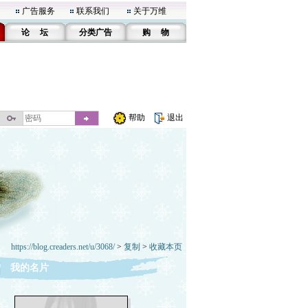
广告服务
联系我们
关于万维
论 坛
分类广告
购 物
帮助
退出
https://blog.creaders.net/u/3068/
>
复制
>
收藏本页
我的名片