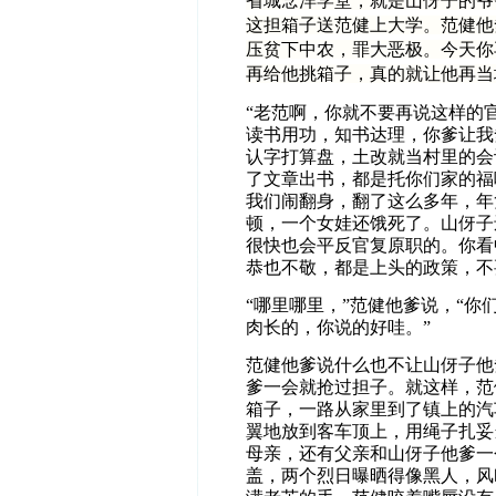
省城念洋学堂，就是山伢子的爷
这担箱子送范健上大学。范健他
压贫下中农，罪大恶极。今天你
再给他挑箱子，真的就让他再当
“老范啊，你就不要再说这样的
读书用功，知书达理，你爹让我
认字打算盘，土改就当村里的会
了文章出书，都是托你们家的福
我们闹翻身，翻了这么多年，年
顿，一个女娃还饿死了。山伢子
很快也会平反官复原职的。你看
恭也不敬，都是上头的政策，不
“哪里哪里，”范健他爹说，“
肉长的，你说的好哇。”
范健他爹说什么也不让山伢子他
爹一会就抢过担子。就这样，范
箱子，一路从家里到了镇上的汽
翼地放到客车顶上，用绳子扎妥
母亲，还有父亲和山伢子他爹一
盖，两个烈日曝晒得像黑人，风