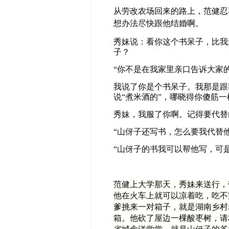
从劳改农场回来的路上，范健忍
想办法尽快跟他结婚啊。
秀妹说：看你这个书呆子，比我
子？
“你不是在我家里亲口告诉大家
我说了你是个书呆子。我那是跟
说“煮米酒的”，哪晓得你傻筋一
秀妹，我服了你啊。记得要代替
“山伢子还写书，怎么要我代替
“山伢子的书我可以帮他写，可
范健上大学那天，秀妹来送行，
他在火车上就可以凉着吃，吃不
爹挑来一对箱子，就是湖南乡村
箱。他砍了屋边一棵酸枣树，请