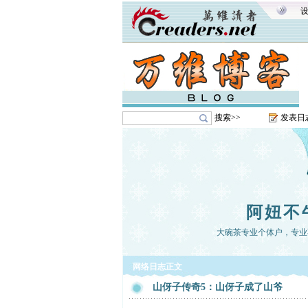
搜索>>
发表日
阿妞不
大碗茶专业个体户，专业
网络日志正文
山伢子传奇5：山伢子成了山爷