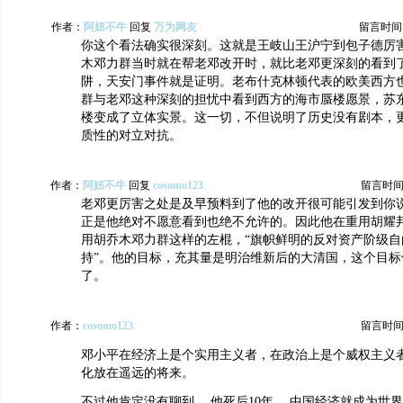
作者：
阿妞不牛
回复
万为网友
留言时间：20
你这个看法确实很深刻。这就是王岐山王沪宁到包子德厉
木邓力群当时就在帮老邓改开时，就比老邓更深刻的看到
阱，天安门事件就是证明。老布什克林顿代表的欧美西方
群与老邓这种深刻的担忧中看到西方的海市蜃楼愿景，苏
楼变成了立体实景。这一切，不但说明了历史没有剧本，
质性的对立对抗。
作者：
阿妞不牛
回复
cosomo123
留言时间：20
老邓更厉害之处是及早预料到了他的改开很可能引发到你
正是他绝对不愿意看到也绝不允许的。因此他在重用胡耀
用胡乔木邓力群这样的左棍，“旗帜鲜明的反对资产阶级自
持”。他的目标，充其量是明治维新后的大清国，这个目标
了。
作者：
cosomo123
留言时间：20
邓小平在经济上是个实用主义者，在政治上是个威权主义者
化放在遥远的将来。
不过他肯定没有聊到， 他死后10年， 中国经济就成为世