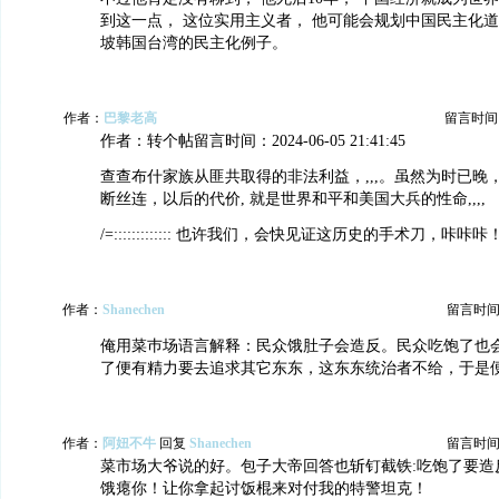
到这一点， 这位实用主义者， 他可能会规划中国民主化道
坡韩国台湾的民主化例子。
作者：
巴黎老高
留言时间：20
作者：转个帖留言时间：2024-06-05 21:41:45
查查布什家族从匪共取得的非法利益，,,,。虽然为时已晚
断丝连，以后的代价, 就是世界和平和美国大兵的性命,,,,
/=::::::::::::: 也许我们，会快见证这历史的手术刀，咔咔咔
作者：
Shanechen
留言时间：20
俺用菜巿场语言解释：民众饿肚子会造反。民众吃饱了也
了便有精力要去追求其它东东，这东东统治者不给，于是
作者：
阿妞不牛
回复
Shanechen
留言时间：20
菜市场大爷说的好。包子大帝回答也斩钉截铁:吃饱了要造
饿瘪你！让你拿起讨饭棍来对付我的特警坦克！