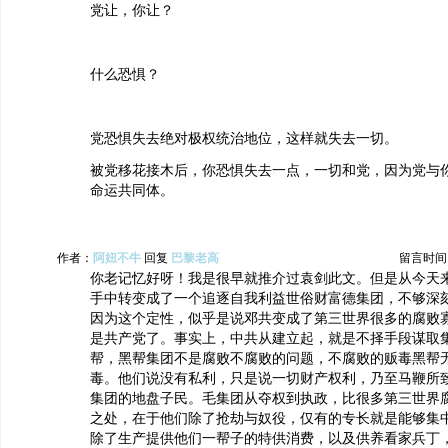
党让，你让？
什么恐惧？
党恐惧失去绝对极权统治地位，这样就失去一切。
被党移花接木后，你恐惧失去一点，一切和党，因为党与
命运共同体。
作者：
阿妞不牛
回复
巴黎老高
留言时间：20
你老记忆好呀！我是很早就推介过袁剑此文。但是从今天
手中转变成了一个追逐自我利益世俗财富德集团，不够深刻
因为这个定性，似乎是说邓共变成了第三世界很多的腐败
是共产党了。事实上，中共从建立起，就是不择手段谋取
帮，黑帮集团不是腐败不腐败的问题，不腐败的贩毒黑帮
毒。他们说没有私利，只是说一切财产权利，乃至马鞭所
集团的地盘子民。毛集团从夺权到执政，比很多第三世界
之处，在于他们除了抢劫与奴役，仅有的专长就是能够集
除了生产提供他们一帮子的特供消费，以及供养看家兵丁