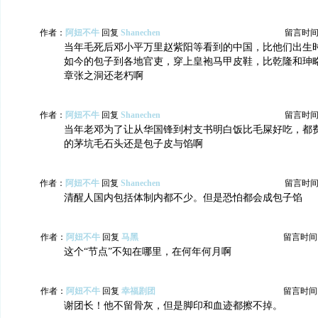
作者：
阿妞不牛
回复
Shanechen
留言时间：20
当年毛死后邓小平万里赵紫阳等看到的中国，比他们出生
如今的包子到各地官吏，穿上皇袍马甲皮鞋，比乾隆和珅
章张之洞还老朽啊
作者：
阿妞不牛
回复
Shanechen
留言时间：20
当年老邓为了让从华国锋到村支书明白饭比毛屎好吃，都
的茅坑毛石头还是包子皮与馅啊
作者：
阿妞不牛
回复
Shanechen
留言时间：20
清醒人国内包括体制内都不少。但是恐怕都会成包子馅
作者：
阿妞不牛
回复
马黑
留言时间：20
这个“节点”不知在哪里，在何年何月啊
作者：
阿妞不牛
回复
幸福剧团
留言时间：20
谢团长！他不留骨灰，但是脚印和血迹都擦不掉。