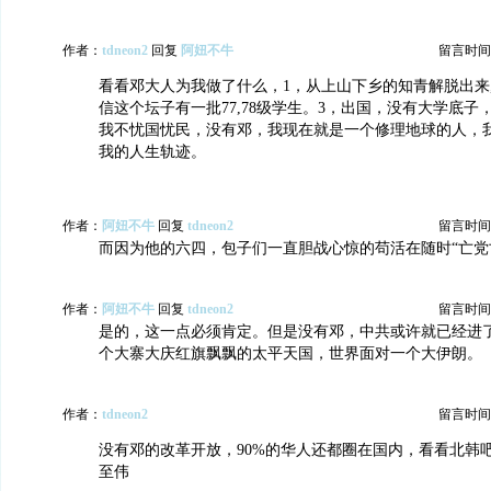
作者：
tdneon2
回复
阿妞不牛
留言时间：20
看看邓大人为我做了什么，1，从上山下乡的知青解脱出来
信这个坛子有一批77,78级学生。3，出国，没有大学底子
我不忧国忧民，没有邓，我现在就是一个修理地球的人，
我的人生轨迹。
作者：
阿妞不牛
回复
tdneon2
留言时间：20
而因为他的六四，包子们一直胆战心惊的苟活在随时“亡党
作者：
阿妞不牛
回复
tdneon2
留言时间：20
是的，这一点必须肯定。但是没有邓，中共或许就已经进
个大寨大庆红旗飘飘的太平天国，世界面对一个大伊朗。
作者：
tdneon2
留言时间：20
没有邓的改革开放，90%的华人还都圈在国内，看看北韩
至伟