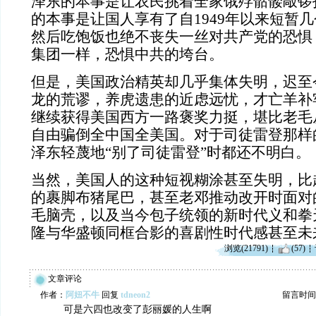
泽东的本事是让农民挑着全家饿殍骷髅敲锣
的本事是让国人享有了自1949年以来短暂
然后吃饱饭也绝不丧失一丝对共产党的恐惧
集团一样，恐惧中共的垮台。
但是，美国政治精英却几乎集体失明，迟至
龙的荒谬，养虎遗患的近虑远忧，才亡羊补
继续获得美国西方一路褒奖力挺，堪比老毛
自由骗倒全中国全美国。对于司徒雷登那样
泽东轻蔑地“别了司徒雷登”时都还不明白。
当然，美国人的这种短视糊涂甚至失明，比
的裹脚布猪尾巴，甚至老邓推动改开时面对
毛脑壳，以及当今包子统领的新时代义和拳
隆与华盛顿同框合影的喜剧性时代感甚至未
浏览(21791)
(57)
文章评论
作者：
阿妞不牛
回复
tdneon2
留言时间：20
可是六四也改变了彭丽媛的人生啊