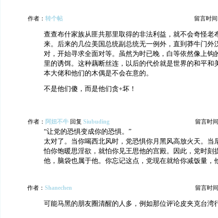
作者：
转个帖
留言时间：20
查查布什家族从匪共那里取得的非法利益，就不会奇怪老布
来。后来的几位美国总统副总统无一例外，直到莽牛门外
对，开始寻求全面对等。虽然为时已晚，白等依然像上钩
里的诱饵。这种藕断丝连，以后的代价就是世界的和平和
本大佬和他们的木偶是不会在意的。
不是他们傻，而是他们贪+坏！
作者：
阿妞不牛
回复
Siubuding
留言时间：20
“让党的恐惧变成你的恐惧。”
太对了。当你喝西北风时，党恐惧你月黑风高放火天。当
怕你饱暖思淫欲，就怕你见王思他的宫殿。因此，党时刻
他，脑袋也属于他。你忘记这点，党现在就给你减饭量，
作者：
Shanechen
留言时间：20
可能马黑的朋友圈清醒的人多，例如那位评论皮夹克台湾