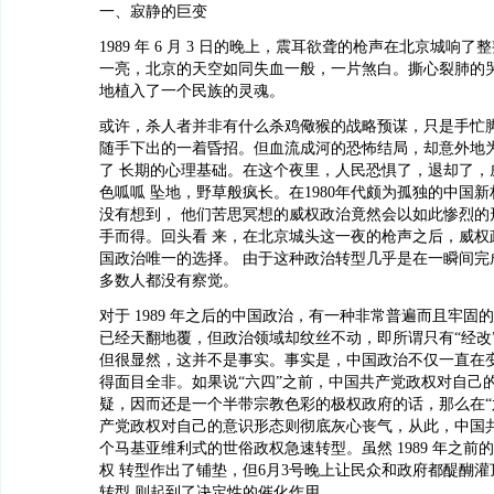
一、寂静的巨变
1989 年 6 月 3 日的晚上，震耳欲聋的枪声在北京城响了
一亮，北京的天空如同失血一般，一片煞白。撕心裂肺的
地植入了一个民族的灵魂。
或许，杀人者并非有什么杀鸡儆猴的战略预谋，只是手忙
随手下出的一着昏招。但血流成河的恐怖结局，却意外地
了 长期的心理基础。在这个夜里，人民恐惧了，退却了，
色呱呱 坠地，野草般疯长。在1980年代颇为孤独的中国
没有想到， 他们苦思冥想的威权政治竟然会以如此惨烈的
手而得。回头看 来，在北京城头这一夜的枪声之后，威权
国政治唯一的选择。 由于这种政治转型几乎是在一瞬间完
多数人都没有察觉。
对于 1989 年之后的中国政治，有一种非常普遍而且牢固的
已经天翻地覆，但政治领域却纹丝不动，即所谓只有“经改”
但很显然，这并不是事实。事实是，中国政治不仅一直在变
得面目全非。如果说“六四”之前，中国共产党政权对自己
疑，因而还是一个半带宗教色彩的极权政府的话，那么在“
产党政权对自己的意识形态则彻底灰心丧气，从此，中国
个马基亚维利式的世俗政权急速转型。虽然 1989 年之前
权 转型作出了铺垫，但6月3号晚上让民众和政府都醍醐
转型 则起到了决定性的催化作用。