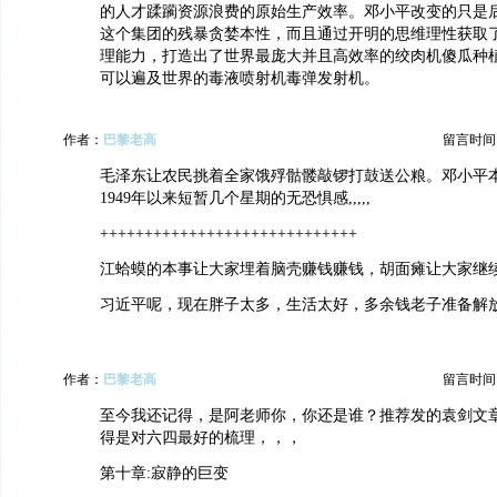
的人才蹂躏资源浪费的原始生产效率。邓小平改变的只是
这个集团的残暴贪婪本性，而且通过开明的思维理性获取
理能力，打造出了世界最庞大并且高效率的绞肉机傻瓜种
可以遍及世界的毒液喷射机毒弹发射机。
作者：
巴黎老高
留言时间：20
毛泽东让农民挑着全家饿殍骷髅敲锣打鼓送公粮。邓小平
1949年以来短暂几个星期的无恐惧感,,,,,
+++++++++++++++++++++++++++++
江蛤蟆的本事让大家埋着脑壳赚钱赚钱，胡面瘫让大家继
习近平呢，现在胖子太多，生活太好，多余钱老子准备解放
作者：
巴黎老高
留言时间：20
至今我还记得，是阿老师你，你还是谁？推荐发的袁剑文章
得是对六四最好的梳理，，，
第十章:寂静的巨变