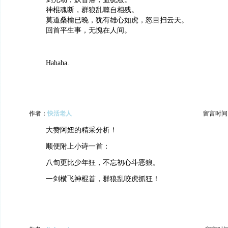
神棍魂断，群狼乱噬自相残。
莫道桑榆已晚，犹有雄心如虎，怒目扫云天。
回首平生事，无愧在人间。
Hahaha.
作者：
快活老人
留言时间：20
大赞阿妞的精采分析！
顺便附上小诗一首：
八旬更比少年狂，不忘初心斗恶狼。
一剑横飞神棍首，群狼乱咬虎抓狂！