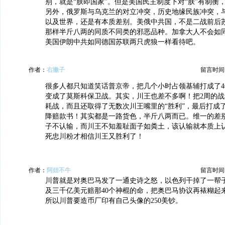
别，就是“朕即国家”。但是美国民主制度下对“朕”有制衡，
另外，俄罗斯与乌克兰的对立冲突，历史地缘民族冲突，
以及世界，还是有本质差别。美俄中共国，不是二战前后
那样半斤八两的同质不同类的邪恶品种。加拿大人不会如
美国伊朗中共如同德国苏联两只虎狼一样看待吧。
作者：
右撇子
留言时间：20
很多人都只知道笑话普京帝，把几个小时占领基辅打成了
变成了莫斯科保卫战。其实，川王也差不多啊！把2周的战
耗战，而且还取得了无数次川王嘴里的“胜利”，最后打成了
降赔款书！其实都是一路货色，半斤八两而已。维一的差
子不认输，而川王不知羞耻面子如粪土，该认输就本质上
死忠川粉才相信川王又胜利了！
作者：
阿妞不牛
留言时间：20
川普就是对奥巴马发了一通史诗之怒，以色列干掉了一帮
及三千亿美元赔那40个神棍的命，把奥巴马协议再裱糊起
所以川普要造币厂印有自己头像的250美钞。