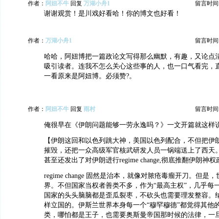
作者：
阿妞不牛
回复
万湖小舟1
留言时间：20
谢谢观赏！是川戏好看哈！你的博文也好看！
作者：
万湖小舟1
留言时间：20
哈哈，阿妞博把一篇政论文写得那么幽默，有趣，又论点
吸引读者。连我不怎么关心这些事的人，也一口气看完，
一看原来是阿妞博。必须赞?。
作者：
阿妞不牛
回复
雨村
留言时间：20
俺很早在《伊朗问题能够一劳永逸吗？》一文开篇就这样说
【伊朗这回和以色列跳大神，美国以色列配合，不但把伊
摧毁，还把一众高级军官核武研发人员一锅端送上了西天
甚至还发出了对伊朗进行regime change,彻底推翻伊朗神
regime change 固然是治本，就像对脓疮毒瘤开刀。但
界。不但国家当权者善类不多，作为“最高主权”，几乎每
国家的头头脑脑都是歪瓜裂枣，不砍头也需要理发整容。
样立国的。伊斯兰世界本身每一个“穆罕穆德”都觉得其他
类，哪怕都是王子，也需要奥斯曼帝国那时候的法律，一