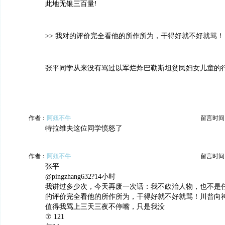
此地无银三百量!
>> 我对的评价完全看他的所作所为，干得好就不好就骂！
张平同学从来没有骂过以军烂炸巴勒斯坦贫民妇女儿童的行
作者：
阿妞不牛
留言时间：20
特拉维夫这位同学愤怒了
作者：
阿妞不牛
留言时间：20
张平
@pingzhang632?14小时
我讲过多少次，今天再废一次话：我不政治人物，也不是
的评价完全看他的所作所为，干得好就不好就骂！川普向
值得我骂上三天三夜不停嘴，只是我没
⑦ 121