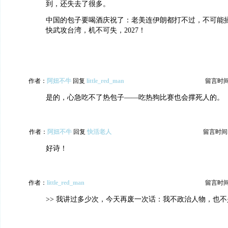
到，还失去了很多。
中国的包子要喝酒庆祝了：老美连伊朗都打不过，不可能
快武攻台湾，机不可失，2027！
作者：
阿妞不牛
回复
little_red_man
留言时间：2
是的，心急吃不了热包子——吃热狗比赛也会撑死人的。
作者：
阿妞不牛
回复
快活老人
留言时间：20
好诗！
作者：
little_red_man
留言时间：2
>> 我讲过多少次，今天再废一次话：我不政治人物，也