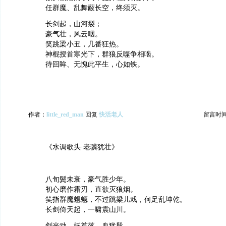
任群魔、乱舞蔽长空，终须灭。
长剑起，山河裂；
豪气壮，风云咽。
笑跳梁小丑，几番狂热。
神棍授首寒光下，群狼反噬争相啮。
待回眸、无愧此平生，心如铁。
作者：
little_red_man
回复
快活老人
留言时间：2
《水调歌头·老骥犹壮》
八旬鬓未衰，豪气胜少年。
初心磨作霜刃，直欲灭狼烟。
笑指群魔魍魉，不过跳梁儿戏，何足乱坤乾。
长剑倚天起，一啸震山川。
剑光动，妖首落，血犹殷。