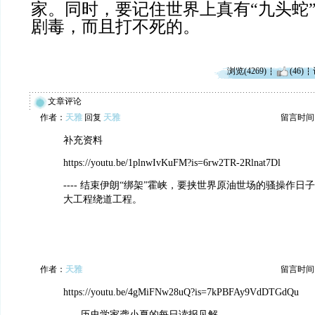
家。同时，要记住世界上真有“九头蛇
剧毒，而且打不死的。
浏览(4269)
(46)
文章评论
作者：
天雅
回复
天雅
留言时间：20
补充资料
https://youtu.be/1plnwIvKuFM?is=6rw2TR-2Rlnat7Dl
---- 结束伊朗“绑架”霍峡，要挟世界原油世场的骚操作
大工程绕道工程。
作者：
天雅
留言时间：20
https://youtu.be/4gMiFNw28uQ?is=7kPBFAy9VdDTGdQu
---- 历史学家龚小夏的每日读报见解。