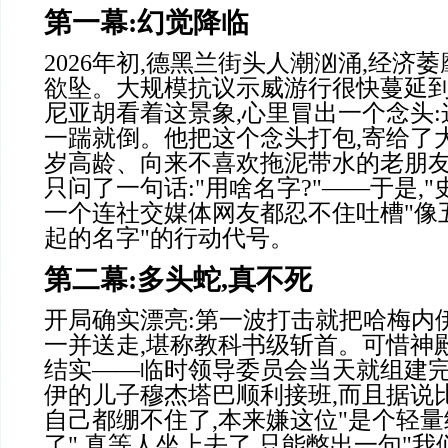
第一幕
:
幻觉降临
2026
年初
,
德黑兰街头人潮汹涌
,
经济萎
欲坠。大规模抗议示威游行很快蔓延
尼亚胡看着这景象
,
心里冒出一个念头
:
一踹就倒。他把这个念头打包
,
寄给了
岁高龄、向来不喜欢拖泥带水的老朋
只问了一句话
:"
用啥名字
?"——
于是
,"
一个连社交媒体网友都忍不住吐槽
"
像
起的名字
"
的行动代号。
第二幕
:
多头蛇
,
真不死
开局确实漂亮
:
第一波打击就把哈梅内
一并送走
,
堪称教科书级斩首。可惜神
结实
——
临时领导委员会当天就组建
伊的儿子穆杰塔巴顺利接班
,
而且据说
自己都绷不住了
,
本来嫌这位
"
是个轻量
了
",
真等人坐上去了
,
只能憋出一句
"
我