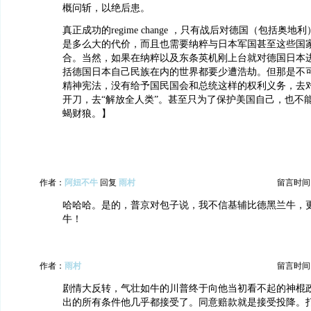
概问斩，以绝后患。
真正成功的regime change ，只有战后对德国（包括奥
是多么大的代价，而且也需要纳粹与日本军国甚至这些国
合。当然，如果在纳粹以及东条英机刚上台就对德国日本
括德国日本自己民族在内的世界都要少遭浩劫。但那是不
精神宪法，没有给予国民国会和总统这样的权利义务，去
开刀，去“解放全人类”。甚至只为了保护美国自己，也不
蝎财狼。】
作者：
阿妞不牛
回复
雨村
留言时间：20
哈哈哈。是的，普京对包子说，我不信基辅比德黑兰牛，
牛！
作者：
雨村
留言时间：20
剧情大反转，气壮如牛的川普终于向他当初看不起的神棍
出的所有条件他几乎都接受了。同意赔款就是接受投降。