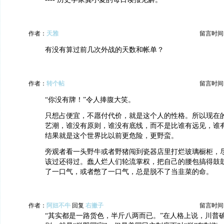
作者：
天雅
留言时间：20
有没有算过前几次外战的天数和帐单？
作者：
转个帖
留言时间：20
“你没有牌！”令人捧腹大笑。
只想占便宜，不愿付代价，就是这个人的性格。所以现在
艺潮，谁没有原则，谁没有底线，而不是比谁有远见，谁
结果就是这个世界比以前更危险，更野蛮。
旁观者看一头野牛或者野猪闯到瓷器店里打烂玻璃橱柜，
该过还得过。蠢人烂人们轮流掌权，把自己的腰包搞得鼓
了一口气，或者憋了一口气，总是脱不了当韭菜的命。
作者：
阿妞不牛
回复
右撇子
留言时间：20
“其实都是一路货色，半斤八两而已。”在人格上说，川普