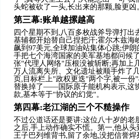
头蛇被砍了一头
,
长出来的那颗
,
脸更凶
第三幕
:
账单越摞越高
四个星期不到
,
八百多枚战斧导弹打出
基辅都开始替自己捏把汗
;
霍尔木兹海
飙到
97
美元
,
全球加油站集体心跳
;
伊朗
手把七个海湾国家的美军基地都问候
张
"
代理人网络
"
压根没被斩断
;
再加上
万人流离失所、文化遗址被顺手炸了
页
,
目标栏上
"
政权更迭
"
两个字
,
被一份
"
替换掉了
——
国际原子能机构表示
,
这
款
,
基本等于
"
协议的幻觉
"
。
第四幕
:
老江湖的三个不糙操作
不过公道话还是要讲
:
这位八十岁的老
之后
,
手上动作确实不慌。第一
,
他从头
王子巴列维背书
,
留了余地
,
没把信誉焊