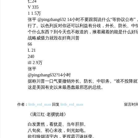
仁24
V 335
1 1.5万
张平 @pingzhang632 14小时不要跟我说什么“等协议公
行了。以色列反对你还可以利益有分歧，外长、防长、中
个什么东西？到今天也不敢道的，掖着藏着的能是什么好
战略威慑力就毁在奸商川普
66
L 21
240
ill 2.9万
张平
@pingzhang632?14小时
据称川普一口气要撤销外长、防长、中职务。“谁不投降就
这是美国有史以来最愚蠢最邪恶的总统。
作者：
little_red_man
回复
little_red_man
留言时间：2
《满江红·老骥犹雄》
白发萧然，看犹是、当年肝胆。
八旬矣、初心未改，剑光如电。
欲扫狼烟清宇内，更挥霜刃诛妖孽。