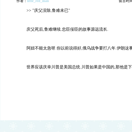
作者：
little_red_man
留言时间：2
>> "庆父没除,鲁难未已"
庆父死后,鲁难继续.忠臣佞臣的故事源远流长.
阿妞不能太急呀.你以前说得好,俄乌战争要打八年.伊朗这
世界应该庆幸川普是美国总统.川普如果是中国的,那他是下