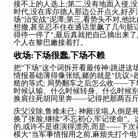
接不上的人选上
;
第二
,
没有地面入侵
,
没
时代
,
没在库尔德人那边公开点火
,
好歹
场
"
治安战
"
泥潭
;
第三
,
看势头不对
,
他比
想撤
,
甚至忍不住在通话里飙了几句脏
得停一停了
",
最后真就把自己摘出来了
个人在黎巴嫩接着打。
收场
:
下场很蠢
,
下场不赖
把
"
下场
"
这个词拆开看最传神
:
跳进这
情报基础薄得像张纸
,
赌的就是
"
抗议
=
糙的等式
;
局势翻车之后怎么收
——
下
时候认输、什么时候转身、什么时候
换肩往死胡同里奔——记得把那两百
庆父没除
,
鲁难未已
;
神殿没塌
,
人倒是
换了张脸
,
继续
"
不忘初心
,
牢记使命
"
。
的
,
或许不是谁演得漂亮
,
而是
——
下次
模大
"
当军事情报用之前
,
麻烦先打个电