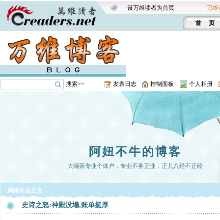
设万维读者为首页
万维
首 页
搜索>>
发表日志
控制面板
个人相册
阿妞不牛的博客
大碗茶专业个体户，专业不务正业，正儿八经不正经
网络日志正文
史诗之怒:神殿没塌,账单挺厚