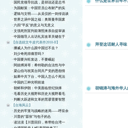
什么是世界百年不
· 国民党领导抗战，是胡说还是总书
· 为国献策：中国官员公布财产的实
· 逻辑与文明——从吴仪的一则传说谈
· 世界之涡中国之福：奥斯曼帝国废
· 六四“平反”的意义与无意义
· 文强死刑宣判前薄熙来亲自提审谈
· 中国领导人出访礼宾改革关键在于
【自选妞文牛皮代表作2010-II】
拜登这话耐人寻味
· 挪威人为什么跟中国过不去？
· 刘少奇死得痛苦吗？
· 中国要兴旺发达，不要崛起
· 阿妞搏涛哥：希特勒的合法性与中
· 梁山伯与祝英台同共产党的恩怨情
· 如果中共下台，中国人怎么个死法
· 中国的三种光明前途
· 朝鲜和伊朗：中美面临世纪抉择
胡锦涛与海外华人
· 毛看历史大视野和历史大视野看毛
· 判断大跃进和文革的荒谬需要智慧
【台海风云】
· 历史的牢笼与战略的迷局——呼应余
· 川普的“嚣张”与包子的怂
· 读沽渎【川普回归，将带给台湾一