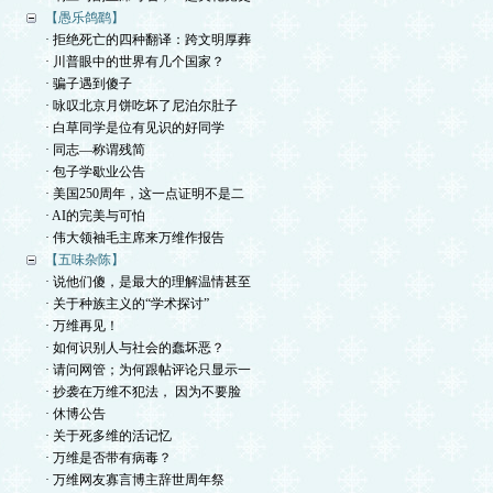
【愚乐鸽鹞】
· 拒绝死亡的四种翻译：跨文明厚葬
· 川普眼中的世界有几个国家？
· 骗子遇到傻子
· 咏叹北京月饼吃坏了尼泊尔肚子
· 白草同学是位有见识的好同学
· 同志—称谓残简
· 包子学歇业公告
· 美国250周年，这一点证明不是二
· AI的完美与可怕
· 伟大领袖毛主席来万维作报告
【五味杂陈】
· 说他们傻，是最大的理解温情甚至
· 关于种族主义的“学术探讨”
· 万维再见！
· 如何识别人与社会的蠢坏恶？
· 请问网管；为何跟帖评论只显示一
· 抄袭在万维不犯法， 因为不要脸
· 休博公告
· 关于死多维的活记忆
· 万维是否带有病毒？
· 万维网友寡言博主辞世周年祭