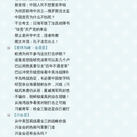
· 新发现：中国人民不想要皇帝啦
· 为何苏联垮中共立—俄罗斯没太监
· 中国贪官为什么不怕死？
· 千古奇文：日海军致丁汝昌劝降书
· “珍贵”共产党的事业
· 禁止老外学中文，违者咔擦
· 图文并茂：孔子遗言出土！
【寰球鸟瞰：金蛋蛋】
· 欧洲为何不参与这次打击伊朗？
· 诺曼底登陆研究成果可以卖几个卢
· 巴以局势真要引发“百年不遇变革”
· 巴以冲突升级意味着中美冷战降B
· 半岛终战协定，有必要中国签字吗
· 经贸杀台海紧朝鲜合作，川戏（习
· 核武来袭仍从容；夏威夷军民好悠
· 不骗你，朝鲜核爆真的迫在眉睫！
· 从海湾战争看美对朝打击之可能
· 习被将军：给金三脸还是自己被打
【川金蛋】
· 从中美贸易战看金三的战略价值
· 川金会的热闹与重要门道
· 川金会还有会头吗？