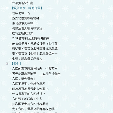
· 甘草黄连忆江南
【湿兴大发：噱月作茧】
· 过年七律二首
· 游湖北恩施峡谷地缝
· 俄乌战争周年律
· 与快活老人唱诗很快活
· 红耗之智阉鸡知
· ZT两首犀利无比的清明古诗
· 茅台抗旱诗和鼻涕检讨书（旧作存
· 骑驴唱和曹雪葵迎韩国朴槿惠总统
· 唱和曹雪葵【七律】老顽童忆六一
· 七律：纪念撒切尔夫人
【8964】
· 六四的真正悲哀与险恶：中共万岁
· 刀光剑影杀声嘹亮——如果杀掉你全
· 六四，魂兮归来！
· 六四不反毛，也就别骂邓
· 64坎坷百岁风云老人许家屯
· 什么是真正的六四精神？
· 六四毁了苏联救了中共
· 共和国卫士与六四持枪暴徒
· 为了六四，世界公民都有权怒吼！