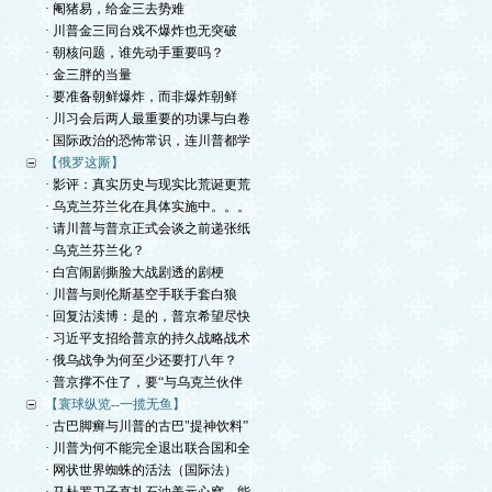
· 阉猪易，给金三去势难
· 川普金三同台戏不爆炸也无突破
· 朝核问题，谁先动手重要吗？
· 金三胖的当量
· 要准备朝鲜爆炸，而非爆炸朝鲜
· 川习会后两人最重要的功课与白卷
· 国际政治的恐怖常识，连川普都学
【俄罗这厮】
· 影评：真实历史与现实比荒诞更荒
· 乌克兰芬兰化在具体实施中。。。
· 请川普与普京正式会谈之前递张纸
· 乌克兰芬兰化？
· 白宫闹剧撕脸大战剧透的剧梗
· 川普与则伦斯基空手联手套白狼
· 回复沽渎博：是的，普京希望尽快
· 习近平支招给普京的持久战略战术
· 俄乌战争为何至少还要打八年？
· 普京撑不住了，要“与乌克兰伙伴
【寰球纵览--一揽无鱼】
· 古巴脚癣与川普的古巴"提神饮料”
· 川普为何不能完全退出联合国和全
· 网状世界蜘蛛的活法（国际法）