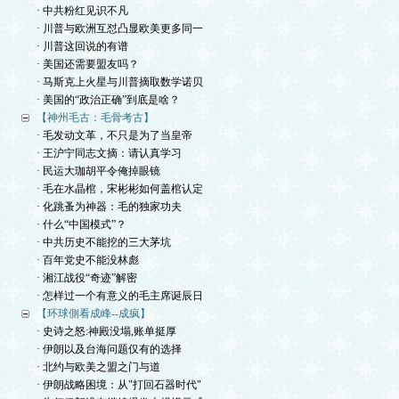
· 中共粉红见识不凡
· 川普与欧洲互怼凸显欧美更多同一
· 川普这回说的有谱
· 美国还需要盟友吗？
· 马斯克上火星与川普摘取数学诺贝
· 美国的“政治正确”到底是啥？
【神州毛古：毛骨考古】
· 毛发动文革，不只是为了当皇帝
· 王沪宁同志文摘：请认真学习
· 民运大珈胡平令俺掉眼镜
· 毛在水晶棺，宋彬彬如何盖棺认定
· 化跳蚤为神器：毛的独家功夫
· 什么“中国模式”？
· 中共历史不能挖的三大茅坑
· 百年党史不能没林彪
· 湘江战役“奇迹”解密
· 怎样过一个有意义的毛主席诞辰日
【环球側看成峰--成疯】
· 史诗之怒:神殿没塌,账单挺厚
· 伊朗以及台海问题仅有的选择
· 北约与欧美之盟之门与道
· 伊朗战略困境：从"打回石器时代"