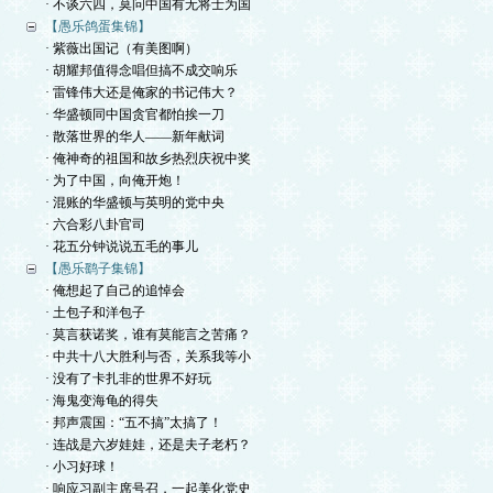
· 不谈六四，莫问中国有无将士为国
【愚乐鸽蛋集锦】
· 紫薇出国记（有美图啊）
· 胡耀邦值得念唱但搞不成交响乐
· 雷锋伟大还是俺家的书记伟大？
· 华盛顿同中国贪官都怕挨一刀
· 散落世界的华人——新年献词
· 俺神奇的祖国和故乡热烈庆祝中奖
· 为了中国，向俺开炮！
· 混账的华盛顿与英明的党中央
· 六合彩八卦官司
· 花五分钟说说五毛的事儿
【愚乐鹞子集锦】
· 俺想起了自己的追悼会
· 土包子和洋包子
· 莫言获诺奖，谁有莫能言之苦痛？
· 中共十八大胜利与否，关系我等小
· 没有了卡扎非的世界不好玩
· 海鬼变海龟的得失
· 邦声震国：“五不搞”太搞了！
· 连战是六岁娃娃，还是夫子老朽？
· 小习好球！
· 响应习副主席号召，一起美化党史