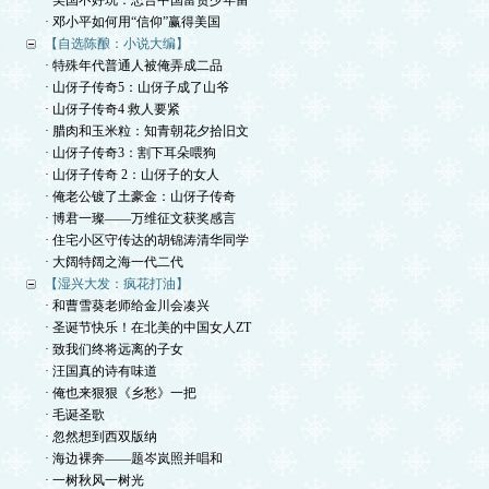
· 美国不好玩：忠告中国富贵少年留
· 邓小平如何用“信仰”赢得美国
【自选陈酿：小说大编】
· 特殊年代普通人被俺弄成二品
· 山伢子传奇5：山伢子成了山爷
· 山伢子传奇4 救人要紧
· 腊肉和玉米粒：知青朝花夕拾旧文
· 山伢子传奇3：割下耳朵喂狗
· 山伢子传奇 2：山伢子的女人
· 俺老公镀了土豪金：山伢子传奇
· 博君一璨——万维征文获奖感言
· 住宅小区守传达的胡锦涛清华同学
· 大阔特阔之海一代二代
【湿兴大发：疯花打油】
· 和曹雪葵老师给金川会凑兴
· 圣诞节快乐！在北美的中国女人ZT
· 致我们终将远离的子女
· 汪国真的诗有味道
· 俺也来狠狠《乡愁》一把
· 毛诞圣歌
· 忽然想到西双版纳
· 海边裸奔——题岑岚照并唱和
· 一树秋风一树光