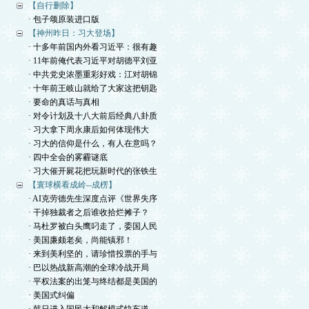
【自行删除】
· 包子颂原装进口版
【神州昨日：习大登场】
· 十多年前国内外看习近平：很有趣
· 11年前俺代表习近平对胡德平刘亚
· 中共党史浓墨重彩好戏：江对胡锦
· 十年前王岐山就给了大家这把钥匙
· 要命的真话与真相
· 对令计划及十八大前后经典八卦质
· 习大拿下周永康后如何体现伟大
· 习大的信仰是什么，有人在意吗？
· 四中全会的雾霾谜底
· 习大催开屍花把玩新时代的张铁生
【寰球横看成岭--成楞】
· AI克劳德先生深度点评《世界失序
· 干掉独裁者之后谁收拾烂摊子？
· 马杜罗被白头鹰叼走了，委国人民
· 美国廉颇老矣，尚能镇邪！
· 来到美利坚的，请珍惜投票的手与
· 巴以热战新高潮的全球冷战开局
· 平权法案的出笼与终结都是美国的
· 美国式纠偏