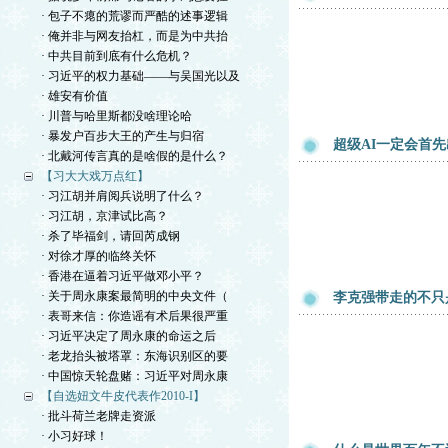
· 包子不瘪的荒谬而严酷的述事逻辑
· 俺并非与网友抬杠，而是为中共抬
· 中共目前到底有什么危机？
· 习近平的权力基础——与吴国光以及
· 雄安有价值
· 川普与哈里斯都没啥理论哈
· 暴发户百步大王的产生与归宿
超级AI一定会首
· 北戴河传言真的是啥假的是什么？
【习大大戏万点红】
· 习江胡并肩阅兵说明了什么？
· 习江胡，京津试比高？
· 杀了毕福剑，请回芮成钢
· 对徐才厚的临终关怀
· 香港在逼着习近平做邓小平？
· 关于周永康案最简明的中央文件（
李克强带走的不只
· 表哥来信：你造谣有术后果很严重
· 习近平决定了周永康的命运之后
· 老龙抬头被塔罩：东海识别区的要
· 中国惊天轮盘赌：习近平对周永康
【自选妞文牛皮代表作2010-I】
· 批斗荷兰老牌走资派
· 小习好球！