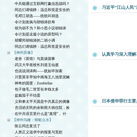
· 中共能通过互联网打赢信息战吗？
习近平“江山人民
· 同志们请镇静：温总和党是安全的
· 毛邓江胡选——统统叫胡选
· 令计划发疯与胡锦涛折寿
· 胡为胡不为？和小思小议胡锦涛
· 令计划是这篇小说的原型吗？
· 胡耀邦胡锦涛的二胡小调
· 同志们请镇静：温总和党是安全的
【神州异像】
认真学习深入理解
· 老舍《茶馆》与莫谈国事
· 武汉大学老校长刘道玉仙逝
· 也说说润涛阎——犹如毕加索
· 川普莫非早知中南海王八池里泥鳅
· 神奇的国度：Zombielias
· 包子做毛二世苦在本钱太多
· 盆栽茄子不结蛋
日本侵华罪行主要
· 义和拳太平天国是中共真正的偶像
· 含泪劝灾民的余秋雨大病住院，捡
· 在中共语言里什么是“真理”， 什
【神州鸟瞰：蜻蜓点水】
· 陈云同志复活了
· 人类正义追求中的报复与宽恕