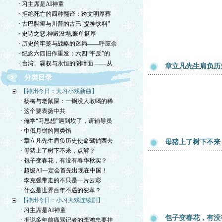
· 习主席是AI神童
· 拒绝死亡的四种翻译：跨文明厚葬
· 古巴脚癣与川普的古巴"提神饮料”
· 史诗之怒:神殿没塌,账单挺厚
· 历史的牢笼与战略的迷局——呼应余
· 纪念六四旧作重发：六四“平反”的
· 台湾、霸权与永恒的阴暗面 ——从
章立凡先生肩负历
分类目录
【神州今日：大习小戏新曲】
· 杨梅与老鼠屎：一锅没人敢喝的稀
· 这个要表扬中共
· 俺学“习思想”遇到坎了，请辅导员
· 中俄月饼的同类馅
· 章立凡先生肩负历史使命驾鹤西去
母猪上了树下不来
· 母猪上了树下不来，点解？
· 包子变春花，有没有春华秋实？
· 超级AI一定会首先出现在中国！
· 李克强带走的不只是一片云彩
· 什么是世界百年不遇的变革？
【神州今日：小习大戏连续剧】
· 习主席是AI神童
包子变春花，有没
· 据说多年前痛骂记者的李鸿忠要挂