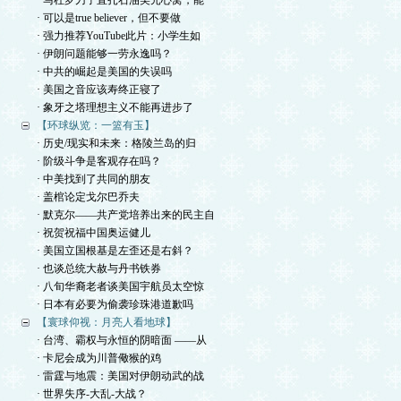
· 马杜罗刀子直扎石油美元心窝，能
· 可以是true believer，但不要做
· 强力推荐YouTube此片：小学生如
· 伊朗问题能够一劳永逸吗？
· 中共的崛起是美国的失误吗
· 美国之音应该寿终正寝了
· 象牙之塔理想主义不能再进步了
【环球纵览：一篮有玉】
· 历史/现实和未来：格陵兰岛的归
· 阶级斗争是客观存在吗？
· 中美找到了共同的朋友
· 盖棺论定戈尔巴乔夫
· 默克尔——共产党培养出来的民主自
· 祝贺祝福中国奥运健儿
· 美国立国根基是左歪还是右斜？
· 也谈总统大赦与丹书铁券
· 八旬华裔老者谈美国宇航员太空惊
· 日本有必要为偷袭珍珠港道歉吗
【寰球仰视：月亮人看地球】
· 台湾、霸权与永恒的阴暗面 ——从
· 卡尼会成为川普儆猴的鸡
· 雷霆与地震：美国对伊朗动武的战
· 世界失序-大乱-大战？