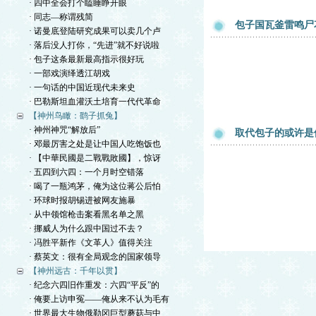
· 四中全会打个瞌睡睁开眼
· 同志—称谓残简
包子国瓦釜雷鸣尸
· 诺曼底登陆研究成果可以卖几个卢
· 落后没人打你，“先进”就不好说啦
· 包子这条最新最高指示很好玩
· 一部戏演绎透江胡戏
· 一句话的中国近现代未来史
· 巴勒斯坦血灌沃土培育一代代革命
【神州鸟瞰：鹞子抓兔】
· 神州神咒“解放后”
取代包子的或许是
· 邓最厉害之处是让中国人吃饱饭也
· 【中華民國是二戰戰敗國】，惊讶
· 五四到六四：一个月时空错落
· 喝了一瓶鸿茅，俺为这位蒋公后怕
· 环球时报胡锡进被网友施暴
· 从中领馆枪击案看黑名单之黑
· 挪威人为什么跟中国过不去？
· 冯胜平新作《文革人》值得关注
· 蔡英文：很有全局观念的国家领导
【神州远古：千年以贯】
· 纪念六四旧作重发：六四“平反”的
· 俺要上访申冤——俺从来不认为毛有
· 世界最大生物俄勒冈巨型蘑菇与中