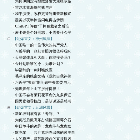
· 为何伊朗没有继续爆发大规模示威
· 霍尔木兹海峡的赌与注
· 和平演变，政权更替到川普新模式
· 题美以夜半惊雷闪电再击伊朗
· ChatGPT 评价“干掉独裁者之后谁
· 麦卡锡是个好同志，不需要什么平
【劲爆雷文：神州疯擂】
· 中国唯一的一位伟大的共产党人
· 习近平的一张知青照片很值得玩味
· 天津爆炸真相大白：你能接受吗？
· 令计划听谁的令，为谁计划？
· 毕福剑的一剑封喉效应
· 毛泽东的绝密文稿《我的自我评价
· 习近平“失踪”期间致中央常委与元
· 知识青年上山下乡好得很！
· 中国不会有茉莉花革命的九条保证
· 国民党领导抗战，是胡说还是总书
【劲爆雷文：五洲风雷】
· 新加坡到底有多「专制」？
· 为何战后戴高乐占领德国而蒋介石
· 中日争斗的诡异：龙虎斗与龙虎盘
· 默克尔——共产党培养出来的民主自
· 人的尊严，是苏联垮台的直接原因