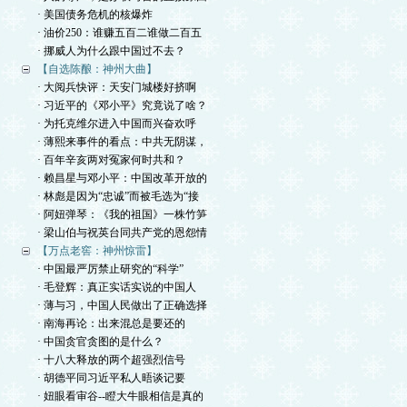
· 美国债务危机的核爆炸
· 油价250：谁赚五百二谁做二百五
· 挪威人为什么跟中国过不去？
【自选陈酿：神州大曲】
· 大阅兵快评：天安门城楼好挤啊
· 习近平的《邓小平》究竟说了啥？
· 为托克维尔进入中国而兴奋欢呼
· 薄熙来事件的看点：中共无阴谋，
· 百年辛亥两对冤家何时共和？
· 赖昌星与邓小平：中国改革开放的
· 林彪是因为“忠诚”而被毛选为“接
· 阿妞弹琴：《我的祖国》一株竹笋
· 梁山伯与祝英台同共产党的恩怨情
【万点老窖：神州惊雷】
· 中国最严厉禁止研究的“科学”
· 毛登辉：真正实话实说的中国人
· 薄与习，中国人民做出了正确选择
· 南海再论：出来混总是要还的
· 中国贪官贪图的是什么？
· 十八大释放的两个超强烈信号
· 胡德平同习近平私人晤谈记要
· 妞眼看审谷--瞪大牛眼相信是真的