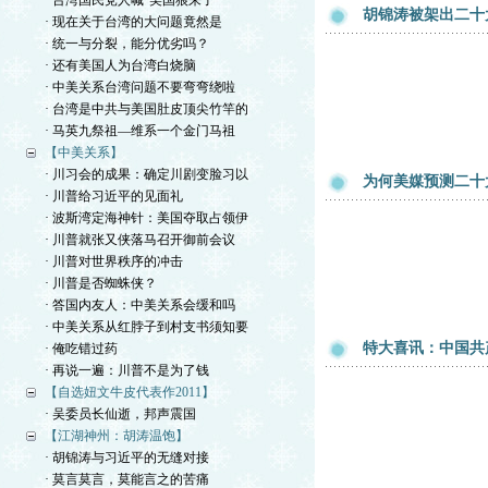
· 台湾国民党人喊“美国狼来了”
胡锦涛被架出二十
· 现在关于台湾的大问题竟然是
· 统一与分裂，能分优劣吗？
· 还有美国人为台湾白烧脑
· 中美关系台湾问题不要弯弯绕啦
· 台湾是中共与美国肚皮顶尖竹竿的
· 马英九祭祖—维系一个金门马祖
【中美关系】
· 川习会的成果：确定川剧变脸习以
为何美媒预测二十
· 川普给习近平的见面礼
· 波斯湾定海神针：美国夺取占领伊
· 川普就张又侠落马召开御前会议
· 川普对世界秩序的冲击
· 川普是否蜘蛛侠？
· 答国内友人：中美关系会缓和吗
· 中美关系从红脖子到村支书须知要
特大喜讯：中国共
· 俺吃错过药
· 再说一遍：川普不是为了钱
【自选妞文牛皮代表作2011】
· 吴委员长仙逝，邦声震国
【江湖神州：胡涛温饱】
· 胡锦涛与习近平的无缝对接
· 莫言莫言，莫能言之的苦痛