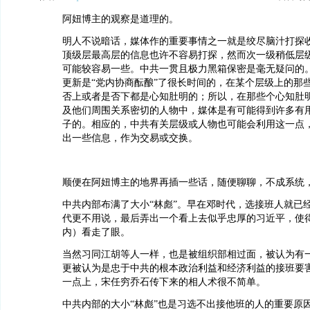
阿妞博主的观察是道理的。
明人不说暗话，媒体作的重要事情之一就是绞尽脑汁打探
顶级层最高层的信息也许不容易打探，然而次一级稍低层
可能较容易一些。中共一贯且极力黑箱保密是毫无疑问的
更新是“党内协商酝酿”了很长时间的，在某个层级上的那
否上或者是否下都是心知肚明的；所以，在那些个心知肚
及他们周围关系密切的人物中，媒体是有可能得到许多有
子的。相应的，中共有关层级或人物也可能会利用这一点
出一些信息，作为交易或交换。
顺便在阿妞博主的地界再插一些话，随便聊聊，不成系统
中共内部布满了大小“林彪”。早在邓时代，选接班人就已
代更不用说，最后弄出一个看上去似乎忠厚的习近平，使
内）看走了眼。
当然习同江胡等人一样，也是被组织部相过面，被认为有
更被认为是忠于中共的根本政治利益和经济利益的接班要
一点上，宋任穷乔石传下来的相人术很不简单。
中共内部的大小“林彪”也是习选不出接他班的人的重要原