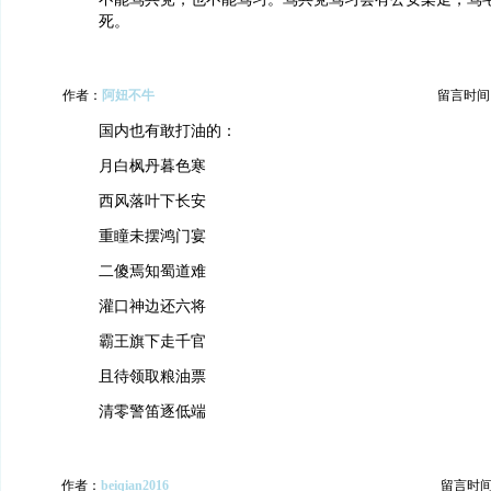
死。
作者：
阿妞不牛
留言时间：20
国内也有敢打油的：
月白枫丹暮色寒
西风落叶下长安
重瞳未摆鸿门宴
二傻焉知蜀道难
灌口神边还六将
霸王旗下走千官
且待领取粮油票
清零警笛逐低端
作者：
beiqian2016
留言时间：2