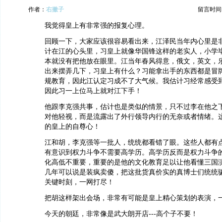
作者：
右撇子
留言时间：20
我觉得皇上有非常强的报复心理。
回顾一下，大家应该很容易看出来，江泽民当年内心里是
计在江的心头里，习皇上就像华国锋这样的老实人，小学
本就没有把他放在眼里。江当年春风得意，俄文，英文，
出来摆弄几下，习皇上有什么？习能拿出手的东西都是冒
规教育，因此江认定习成不了大气候。我估计习经常感受
因此习一上位马上就对江下手！
他跟李克强共事，估计也是类似的情景，只不过李在他之
对他轻视，而是流露出了外行领导内行的无奈或者情绪。
的皇上的自尊心！
江和胡，李克强等一批人，统统都看错了眼。这些人都有
有意识到权力斗争不需要高学历。高学历反而是权力斗争
化高低不重要，重要的是他的文化教育足以让他看懂三国
几年可以说是装疯卖傻，把这批货真价实的真博士们统统
关键时刻，一网打尽！
把胡这样架出会场，非常有可能是皇上精心策划的表演，
今天的朝廷，非常像是武大朗开店---高个子不要！