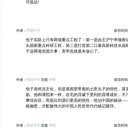
可低估!
作者：
阿妞不牛
留言时间：20
包子实际上只有两项重点工程了：第一是由王沪宁率领推
头国家重点科研工程，第二是打造第二口最高新科技水晶
于这两项党国大事，美帝也就基本放心了。
作者：
阿妞不牛
回复
钟明
留言时间：20
包子虽然没文化，但是基因里带着的土匪头子的悟性，甚
勋。他和薄熙来一样，在毛的淫威下受到的屈辱成长，不
摩综合症，而是比刘源们更高的悟性：统治中国的秘诀—
格施恩，才配被伟大的中国人民世世代代铭记膜拜。
作者：
阿妞不牛
回复
钟明
留言时间：20