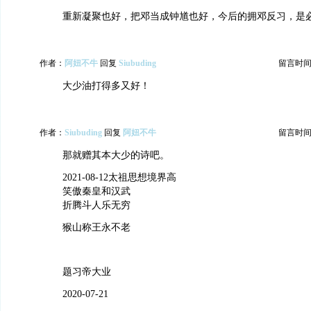
重新凝聚也好，把邓当成钟馗也好，今后的拥邓反习，是
作者：
阿妞不牛
回复
Siubuding
留言时间：20
大少油打得多又好！
作者：
Siubuding
回复
阿妞不牛
留言时间：20
那就赠其本大少的诗吧。
2021-08-12太祖思想境界高
笑傲秦皇和汉武
折腾斗人乐无穷
猴山称王永不老
题习帝大业
2020-07-21