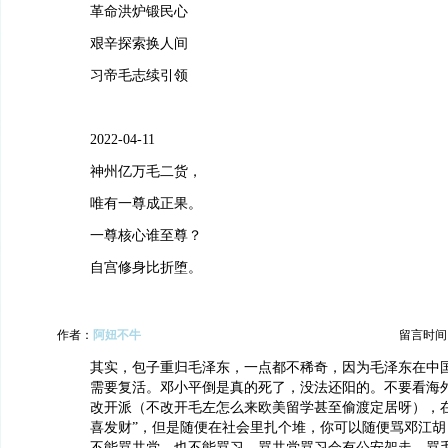
革命洪炉锻民心
艰辛探索换人间
习帝毛志续引领
2022-04-11
神州亿万毛二货，
唯有一尊成正果。
一尊核心谁至尊？
自宫修身比折堕。
作者：
阿妞不牛
留言时间：20
其实，包子重归毛泽东，一点都不稀奇，因为毛泽东在中
需要复活。邓小平倒是真的死了，没法还阳的。不要看海
改开派（不改开毛左怎么来欧美留学甚至偷渡定居呀），在
喜发财”，但是随便在社会里扎个堆，你可以随便骂邓江胡
不能骂共党，也不能骂习。骂共党骂习会有公安架走，骂