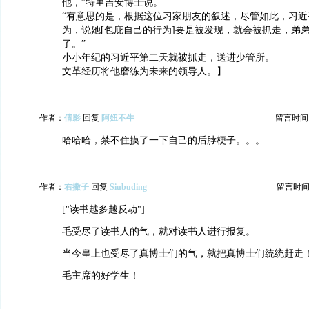
他，”特里吉安博士说。
“有意思的是，根据这位习家朋友的叙述，尽管如此，习近
为，说她[包庇自己的行为]要是被发现，就会被抓走，弟
了。”
小小年纪的习近平第二天就被抓走，送进少管所。
文革经历将他磨练为未来的领导人。】
作者：
倩影
回复
阿妞不牛
留言时间：20
哈哈哈，禁不住摸了一下自己的后脖梗子。。。
作者：
右撇子
回复
Siubuding
留言时间：20
["读书越多越反动"]
毛受尽了读书人的气，就对读书人进行报复。
当今皇上也受尽了真博士们的气，就把真博士们统统赶走
毛主席的好学生！