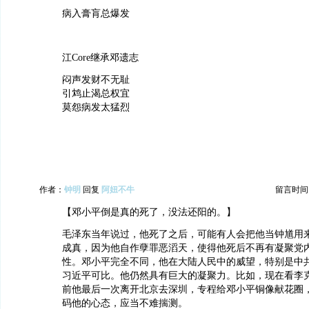
病入膏肓总爆发
江Core继承邓遗志
闷声发财不无耻
引鸩止渴总权宜
莫怨病发太猛烈
作者：
钟明
回复
阿妞不牛
留言时间：20
【邓小平倒是真的死了，没法还阳的。】
毛泽东当年说过，他死了之后，可能有人会把他当钟馗用
成真，因为他自作孽罪恶滔天，使得他死后不再有凝聚党
性。邓小平完全不同，他在大陆人民中的威望，特别是中
习近平可比。他仍然具有巨大的凝聚力。比如，现在看李
前他最后一次离开北京去深圳，专程给邓小平铜像献花圈
码他的心态，应当不难揣测。