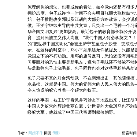
俺理解你的想法。也赞成你的看法，如今党内还是有很多
拥护态度。包子或许也一时间不会去明目张胆大张旗鼓“批
始，包子推翻改变邓以及江胡的大部分方略政策，会少说
做。王沪宁继续主导的中共文宣，只突出一个毛神一个习帝
华帝国文明复兴”更加拔高。最近包子的教育部长就公开说
育，提到民族主义伟大高度，“我们中国人何必学英文？！
的“把世界中国文明化”会被王沪宁甚至包子抄袭，变成包
示。在这样的时空中，邓小平如果还允许被提及，只能是强调
党国立下的不朽功勋。用邓的旗号反习，恐怕还没有用毛
习要面对的恐怕主要是新毛左，嫌包子毛味还不够浓不够
头盖脑往包子上浇毛粪。包子同样也会对这些毛粉格杀勿
包子只要不真的对台湾动武，不在南海出击，其他随便搞
水晶棺。这就是中国。伟大的党伟大的人民人伟大的民族
令人惊叹的蚁穴养着一个硕大的蚁王。
这样的事实，被王沪宁看见并巧妙玄乎地说出来，让江胡
中国人为蚁穴的辉煌壮丽自豪，让世界的大象斑马也不敢
蝼蚁大军，他就成了中国三代帝师到权倾朝野。
作者：
阿妞不牛
回复
倩影
留言时间：20