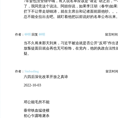
7常委也没全猜中哦，有人说名单应该是“请走”胡之后，
了，我同意这个说法。阿妞你说，如果李汪胡（春华)如果
拦下不让带走胡锦涛，就在主席台和记者面前跟他吵。。
总不能全拉出去吧。就盯着他把以前说好的名单公布出来
作者：
钟明
回复
钟明
留言时间：20
当不久将来那天到来，习近平被迫就是否公开“反邓”作出
放叛徒面目就会再也无可粉饰，在党内，他的执政合法性
疑。
作者：
Siubuding
留言时间：20
六四后深化改革开放之真谛
2022-10-03
邓公能毛所不能
垂帘铁血猛使横
初心乍露唯屠杀