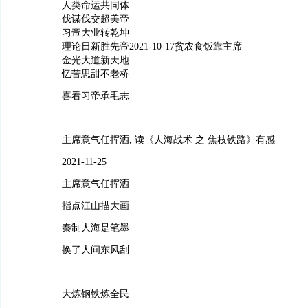
人类命运共同体
伐谋伐交超美帝
习帝大业转乾坤
理论日新胜先帝2021-10-17贫农食饭靠主席
金光大道新天地
忆苦思甜不老桥
喜看习帝承毛志
主席意气任挥洒, 读《人海战术 之 焦枝铁路》有感
2021-11-25
主席意气任挥洒
指点江山描大画
秦制人海是笔墨
换了人间东风刮
大炼钢铁炼全民