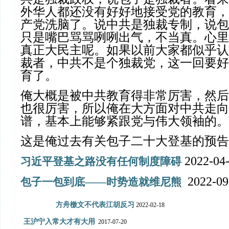
外华人都还没有好好地接受党的教育，
产党洗脑了。说中共是独裁专制，说包
只是嘴巴骂骂咧咧出气，不当真。心里
真正大民主呢。如果以前大家都似乎认
裁者，中共不是个独裁党，这一回要好
育了。
俺大概是被中共教育得非常厉害，然后
也很厉害，所以俺在大方面对中共走向
谱，基本上能够紧跟党与伟大领袖的。
这是俺过去有关包子二十大登基的预告
2022-04
习近平登基之路没有任何制度障碍
2022-09
包子一包到底——时势造就维尼熊
方舟檄文不代表江胡反习
2022-02-18
王沪宁入常大才有大用
2017-07-20