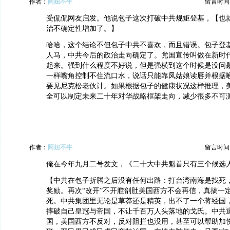
作者：
阿妞不牛
留言时间：20
受侃侃网友启发。他说包子这次打破中共规矩登基，【也
治不确定性增加了。】
哈哈，这个结论不但包子中共不喜欢，而且错误。包子登
人马，中共今后的政治走向确定了。党国宣传叫做在新时
起来。强到什么程度不好说，但是强横到这个时候是没问
一样嘴角控制不住流口水，说话只能靠凤姑娘读唇并根据
要见尼克松老伙计。如果根据包子的健康状况这样推理，
全可以制定未来二十年对华战略框架走向，减少很多不可
作者：
阿妞不牛
留言时间：20
俺在今年九月二号发文，《二十大中共魁首只有三个候选
【中共在包子折腾之后没有任何出路：打台湾南海是找死
奖励。再次“改开”不开膛剖肚美国西方不会再信，真搞一
死。中共集团里无论是草莽还是精英，出不了一个蒋经国
摔破自己皇冠与帝国，不让千百万人头落地的戈氏。中共
国，美国西方不反对，反对阻拦也没用，甚至可以帮助加