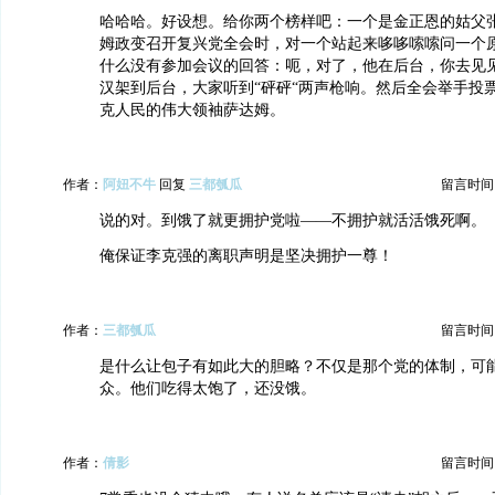
哈哈哈。好设想。给你两个榜样吧：一个是金正恩的姑父
姆政变召开复兴党全会时，对一个站起来哆哆嗦嗦问一个
什么没有参加会议的回答：呃，对了，他在后台，你去见
汉架到后台，大家听到“砰砰“两声枪响。然后全会举手投
克人民的伟大领袖萨达姆。
作者：
阿妞不牛
回复
三都瓠瓜
留言时间：20
说的对。到饿了就更拥护党啦——不拥护就活活饿死啊。
俺保证李克强的离职声明是坚决拥护一尊！
作者：
三都瓠瓜
留言时间：20
是什么让包子有如此大的胆略？不仅是那个党的体制，可
众。他们吃得太饱了，还没饿。
作者：
倩影
留言时间：20