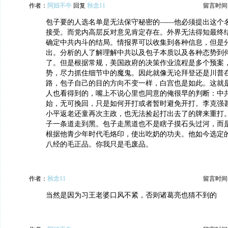
作者：
阿妞不牛
回复
秋念11
留言时间：20
包子要的人选名单是无法保守秘密的——他必须提出这个
接受。而党内高层反对意见肯定存在。外界无法得知最终
确定中共内斗的结局。情报界可以收集到各种信息，但是
出。分析的人了解理解中共以及包子本质以及各种态势到
了。但是根据常规，美国政府的决策作业流程是多个预案
势，尽力抓住细节中的魔鬼。因此就像无论拜登还是川普
路，包子自己的目的方向不变一样，白宫也是如此。这就
人也看得到的，嘴上不说心里也同意的俺很早的判断：中
始，无可挽回，只是如何开打或者暂时避免开打。李克强
小平返老还童再次主政，也无法捡起打出去了的牌来重打
子一条道走到黑。包子走黑道也不是瞎子摸石头过河，而
根据他青少年时代毛烙印，使出吃奶的功夫。他如今选定
八经的毛正品。你我只是毛废品。
作者：
秋念11
留言时间：20
当然是因为习王老婆口风不紧，否则诸葛亮也猜不到的