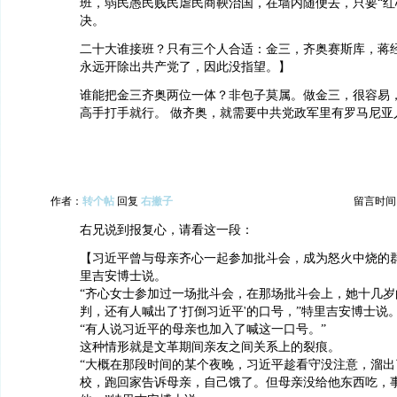
班，弱民愚民贱民虐民商鞅治国，在墙内随便去，只要“红
决。
二十大谁接班？只有三个人合适：金三，齐奥赛斯库，蒋
永远开除出共产党了，因此没指望。】
谁能把金三齐奥两位一体？非包子莫属。做金三，很容易
高手打手就行。 做齐奥，就需要中共党政军里有罗马尼亚
作者：
转个帖
回复
右撇子
留言时间：20
右兄说到报复心，请看这一段：
【习近平曾与母亲齐心一起参加批斗会，成为怒火中烧的
里吉安博士说。
“齐心女士参加过一场批斗会，在那场批斗会上，她十几岁
判，还有人喊出了'打倒习近平'的口号，”特里吉安博士说
“有人说习近平的母亲也加入了喊这一口号。”
这种情形就是文革期间亲友之间关系上的裂痕。
“大概在那段时间的某个夜晚，习近平趁看守没注意，溜出
校，跑回家告诉母亲，自己饿了。但母亲没给他东西吃，