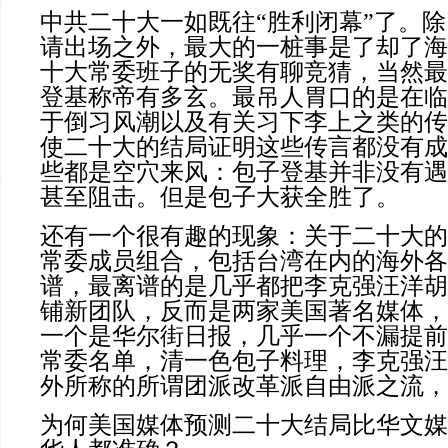
中共二十大一如既往“胜利闭幕”了。
请出场之外，最大的一桩事是了却了海
十大常委班子的无奖有聊竞猜，当然最
登基称帝有多玄。最吊人胃口的是在临
于倒习风潮以及有关习下李上之类的传
使二十大的结局证明这些传言都没有成
些都是空穴来风：包子登基并非没有遇
甚至阻击。但是包子大获全胜了。
还有一个很有趣的现象：关于二十大的
常委成员组合，包括台湾在内的海外各
谱，最离谱的是几乎都把李克强汪洋胡
铺新团队，反而是两家美国著名媒体，
一个是华尔街日报，几乎一个不漏提前
常委名单，清一色包子料理，李克强汪
外所称的所谓团派改革派自由派之流，
为何美国媒体预测二十大结局比华文媒