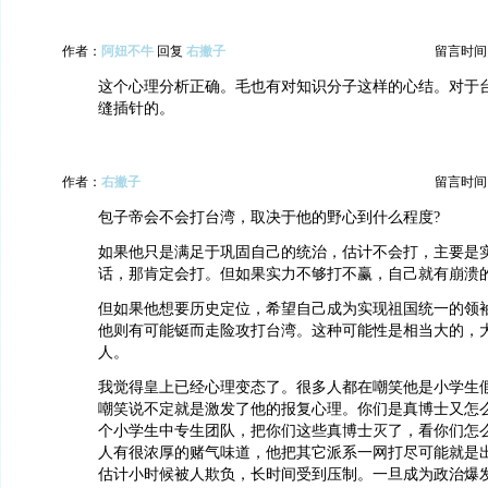
作者：
阿妞不牛
回复
右撇子
留言时间：20
这个心理分析正确。毛也有对知识分子这样的心结。对于
缝插针的。
作者：
右撇子
留言时间：20
包子帝会不会打台湾，取决于他的野心到什么程度?
如果他只是满足于巩固自己的统治，估计不会打，主要是
话，那肯定会打。但如果实力不够打不赢，自己就有崩溃
但如果他想要历史定位，希望自己成为实现祖国统一的领
他则有可能铤而走险攻打台湾。这种可能性是相当大的，
人。
我觉得皇上已经心理变态了。很多人都在嘲笑他是小学生
嘲笑说不定就是激发了他的报复心理。你们是真博士又怎么
个小学生中专生团队，把你们这些真博士灭了，看你们怎么样
人有很浓厚的赌气味道，他把其它派系一网打尽可能就是
估计小时候被人欺负，长时间受到压制。一旦成为政治爆