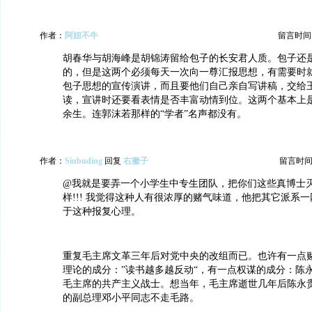
作者：
阿妞不牛
留言时间：20
胡春华与胡海峰是胡锦涛留给包子的长安君人质。包子还
的，但是这两个必须每天一次向一尊汇报思想，有需要时
包子思想的宣传演讲，而且要他们自己亲自写讲稿，交给
读，宣讲时还要看表情是否丰富动情到位。这两个基本上
余生。连郭沫若那样的“学者”名声都没有。
作者：
Siubuding
回复
右撇子
留言时间：20
@我就是要弄一个小学生中专生团队，把你们这些真博士
样!!! 我觉得这种人有很浓厚的赌气味道，他把其它派系
于这种报复心理。
重复毛主席文革三年后对党中央的改组而已。也许有一点
理论的成分：”读书越多越反动“，有一点权谋的成分：陈
毛主席的共产主义战士。想当年，毛主席逝世几年后陈永
的副总理邓小平同志不走毛路。