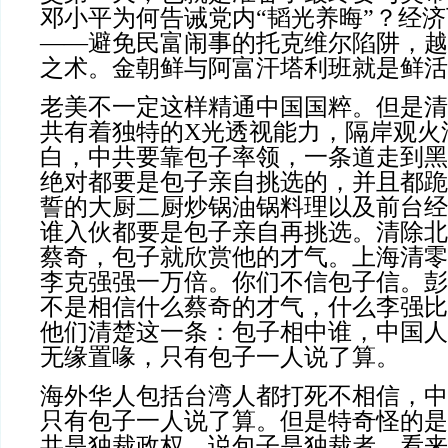
邓小平为何告诫党内“韬光养晦”？经
——避免民富闹事的托克维尔陷阱，越
之术。金朝鲜与阿富汗塔利班就是鲜活
老美不一定这样精通中国国粹。但是清
共有着独特的X光透视能力，隔岸观火
白，中共要靠包子率领，一条道走到黑
绝对都要是包子亲自挑选的，并且都跪
誓的大厨二厨炒锅油锅料理以及前台经
谁入伙都要是包子亲自再挑选。清除北
蔡奇，包子就欣赏他的才气。上海清零
李克强强一万倍。你们不信包子信。彭
不是相信什么蔡奇的才气，什么李强比
他们清楚这一条：包子相中谁，中国人
无缘置喙，只有包子一人说了算。
海外华人包括台湾人都打死不相信，中
只有包子一人说了算。但是特奇怪的是
共是独裁政权，说包子是独裁者。看来