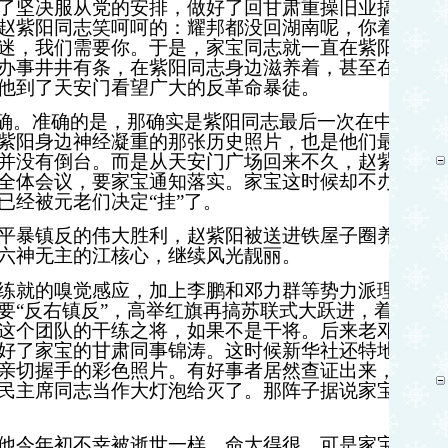
了坚决服从党的安排，做好了回甘肃重操旧业搞地
赵紫阳同志笑呵呵的：耀邦都没回湖南呢，你着急
迷，我们需要你。于是，家宝同志就一直在紫阳同
办事井井有条，在紫阳同志身边滋养着，甚至在紫
他到了天安门看望广大的反革命暴徒。
精确。准确的是，那确实是紫阳同志最后一次在中国
紫阳身边神经凝重的那张历史照片，也是他们最后
并没有倒台。而是从天安门广场回来不久，赵紫阳
全体会议，要家宝通知落实。家宝这时候却不办
已经被元老们决定“挂”了。
平暴镇反的伟大胜利，赵紫阳被送进铁屋子圈养，
六神无主的江核心，
继续风光靓丽。
练就的嗅觉感应，加上李鹏和邓力群等势力派理论
要“反右镇反”，高举红旗再搞苏联式大跃进，着实
这个团队的干练之将，如果不是干将。后来老邓发
好了家宝的甘肃同事锦涛。这时候新华社还特地发
亲切握手的彩色照片。有好事者居然查证出来，这
民主席同志当作大灯泡给灭了。那阵子据说家宝的
他今年初不幸被逝世一样，命大得很。可是家宝同