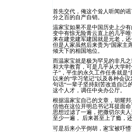
首先交代，俺这个耸人听闻的谣
分之百的自产自销。
温家宝如果不是中国历史上少有
变中有惊无险青云直上的几乎唯
来在建党建军建国就是元老，还
但是人家虽然后来贵为“国家主
倾天下的相国地位。
而温家宝就是极为罕见的非凡之
和大学教育，可是几乎从大学时
子”，平生的永久工作任务就是
以来的“学习笔记”以及各种会
句话“一辈子坚持刻苦改造自己
这个人才，调任中央办公厅。
根据温家宝自己的文章，胡耀邦
信他在这位开明总书记耳提面命
思想过滤了一遍，把撒切尔夫人
至少一遍，
后来甚至上了瘾，
可是后来小平倒胡，家宝被吓懵