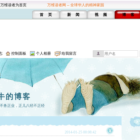
设万维读者为首页
万维读者网 -- 全球华人的精神家园
首 页
新 闻
视 频
博 客
志
控制面板
个人相册
给我留言
牛的博客
不务正业，正儿八经不正经
2014-01-25 00:08:42