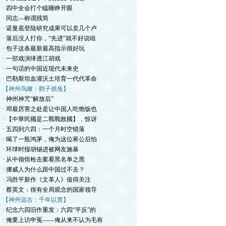
· 四中全会打个瞌睡睁开眼
· 同志—称谓残简
· 诺曼底登陆研究成果可以卖几个卢
· 落后没人打你，“先进”就不好说啦
· 包子这条最新最高指示很好玩
· 一部戏演绎透江胡戏
· 一句话的中国近现代未来史
· 巴勒斯坦血灌沃土培育一代代革命
【神州鸟瞰：鹞子抓兔】
· 神州神咒“解放后”
· 邓最厉害之处是让中国人吃饱饭也
· 【中華民國是二戰戰敗國】，惊讶
· 五四到六四：一个月时空错落
· 喝了一瓶鸿茅，俺为这位蒋公后怕
· 环球时报胡锡进被网友施暴
· 从中领馆枪击案看黑名单之黑
· 挪威人为什么跟中国过不去？
· 冯胜平新作《文革人》值得关注
· 蔡英文：很有全局观念的国家领导
【神州远古：千年以贯】
· 纪念六四旧作重发：六四“平反”的
· 俺要上访申冤——俺从来不认为毛有