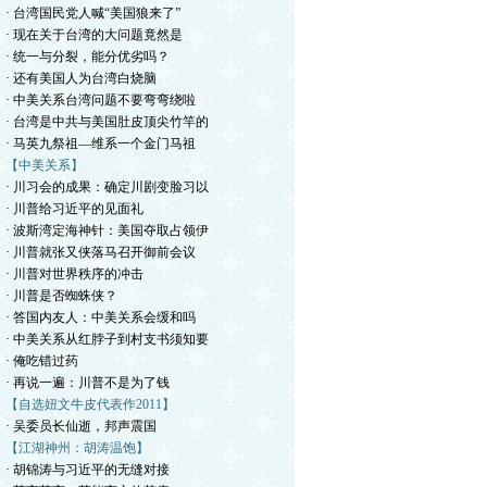
· 台湾国民党人喊“美国狼来了”
· 现在关于台湾的大问题竟然是
· 统一与分裂，能分优劣吗？
· 还有美国人为台湾白烧脑
· 中美关系台湾问题不要弯弯绕啦
· 台湾是中共与美国肚皮顶尖竹竿的
· 马英九祭祖—维系一个金门马祖
【中美关系】
· 川习会的成果：确定川剧变脸习以
· 川普给习近平的见面礼
· 波斯湾定海神针：美国夺取占领伊
· 川普就张又侠落马召开御前会议
· 川普对世界秩序的冲击
· 川普是否蜘蛛侠？
· 答国内友人：中美关系会缓和吗
· 中美关系从红脖子到村支书须知要
· 俺吃错过药
· 再说一遍：川普不是为了钱
【自选妞文牛皮代表作2011】
· 吴委员长仙逝，邦声震国
【江湖神州：胡涛温饱】
· 胡锦涛与习近平的无缝对接