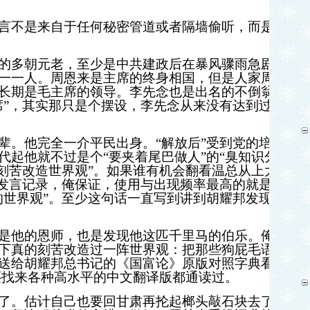
言不是来自于任何秘密管道或者隔墙偷听，而是百
的多朝元老，至少是中共建政后在暴风骤雨急剧政
一一人。周恩来是主席的终身相国，但是人家周恩
长期是毛主席的领导。李先念也是出名的不倒翁，
席”，其实那只是个摆设，李先念从来没有达到过权
辈。他完全一介平民出身。“解放后”受到党的培养
代起他就不过是个“要夹着尾巴做人”的“臭知识分
“刻苦改造世界观”。如果谁有机会翻看温总从上大学
议发言记录，俺保证，使用与出现频率最高的就是这
的世界观”。至少这句话一直写到讲到胡耀邦发现他
是他的恩师，也是发现他这匹千里马的伯乐。俺相
下真的刻苦改造过一阵世界观：把那些狗屁毛语录
送给胡耀邦总书记的《国富论》原版对照字典看过
还找来各种高水平的中文翻译版都通读过。
了。估计自己也要回甘肃再抡起榔头敲石块去了。