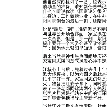
他当然深刻检讨了一番，也表示
质勘查的准备。谁知新任总书记
什么？听说你读《国富论》很入
志身边，工作兢兢业业，在中办
阳同志倒台的最后一刻，还陪同
说是“最后一刻”，准确但是不
与世界公开场合露面，家宝挨在
一次合影。但是，那一刻，紫阳
提出要开一个常委会甚至政治局
了：因为他比紫阳早知道，紫阳
后来当然是神州热热闹闹地庆祝
家宝同志陪同意气风发心神不定
江核心上台后，凭着过去几十年
派大佬裹挟，以为六四之后就是
忙乎了好一阵。家宝同志仍然是
火，准备把江戏子拿下，同时看
表了一张老邓同锦涛两个人热烈
张照片居然是把站在中间的江泽
工作职责包括指导主管新华社。
当然江戏子后来有惊无险，就像