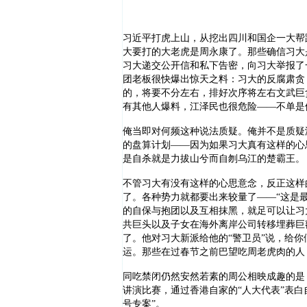
习近平打虎上山，从挖出四川和国企一大帮
大要打的大老虎是周永康了。那些确信习大
习大递交公开信和私下告密，向习大举报了
团老板很快爆出惊天之料：习大的反腐肃贪
的，将要不分左右，排好次序将左右文武巨
有其他人爆料，江泽民也很危险——不单是
俺当即对何频这种说法质疑。俺并不是质疑
的盘算计划——因为如果习大真有这样的心
是自杀就是力拔山兮而自刎乌江的楚霸王。
不管习大有没有这样的心思意念，反正这样
了。各种势力就都要出来较量了——“这是
的自保与抱团以及互相抹黑，就足可以让习
共巨头以及子女在海外离岸公司转移埋葬巨
了。他对习大新派给他的“警卫员”说，给
运。那些在过春节之前巴望吃周老虎肉的人
同吃禁闭仍然安然若素的周公相映成趣的是
讲演比赛，通过香港自家的“人大代表”表
号专案”。