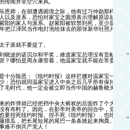
的传闻并非空穴来风。
乐恩师，在胡遭遇困境之际，他有过习仲勋那样拍
人以及派系，恐怕对家宝之圆滑表示理解原谅就是
紫阳的家人与派系。赵紫阳被软禁到死，至少是在
年把江泽民当作电灯泡给抹去的那张新华社照片，
太子派就不要提了。
刘晓波的诺贝尔和平奖，难道家宝总理没有贡献？
管？哪怕是周永康管着，他温家宝就不能在常委会
是十分险恶：《纽约时报》这样拦腰对温家宝一
少：恐怕就同温家宝进入中央之后几乎所有保持亲
了毛时代，他一定会被立即当作中国的赫鲁晓夫，
来的炸弹就已经把裆中央大裤衩的后面炸了个大窟
没有布料了。因此，在影帝对美帝的回合中，党中
也要捏死纽约时报。捏不死《纽约时报》，也绝对
藤摸瓜，把长尾短尾的尾巴一条条掀起来掏粪。不
事难不倒共产党人！