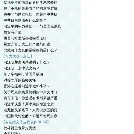
· 据说多年前痛骂记者的李鸿忠要挂
· 包子不瘪的荒谬而严酷的述事逻辑
· 俺并非与网友抬杠，而是为中共抬
· 中共目前到底有什么危机？
· 习近平的权力基础——与吴国光以及
· 雄安有价值
· 川普与哈里斯都没啥理论哈
· 暴发户百步大王的产生与归宿
· 北戴河传言真的是啥假的是什么？
【习大大戏万点红】
· 习江胡并肩阅兵说明了什么？
· 习江胡，京津试比高？
· 杀了毕福剑，请回芮成钢
· 对徐才厚的临终关怀
· 香港在逼着习近平做邓小平？
· 关于周永康案最简明的中央文件（
· 表哥来信：你造谣有术后果很严重
· 习近平决定了周永康的命运之后
· 老龙抬头被塔罩：东海识别区的要
· 中国惊天轮盘赌：习近平对周永康
【自选妞文牛皮代表作2010-I】
· 批斗荷兰老牌走资派