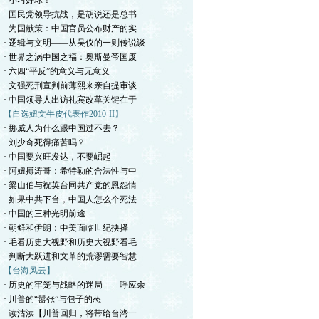
· 小习好球！
· 国民党领导抗战，是胡说还是总书
· 为国献策：中国官员公布财产的实
· 逻辑与文明——从吴仪的一则传说谈
· 世界之涡中国之福：奥斯曼帝国废
· 六四“平反”的意义与无意义
· 文强死刑宣判前薄熙来亲自提审谈
· 中国领导人出访礼宾改革关键在于
【自选妞文牛皮代表作2010-II】
· 挪威人为什么跟中国过不去？
· 刘少奇死得痛苦吗？
· 中国要兴旺发达，不要崛起
· 阿妞搏涛哥：希特勒的合法性与中
· 梁山伯与祝英台同共产党的恩怨情
· 如果中共下台，中国人怎么个死法
· 中国的三种光明前途
· 朝鲜和伊朗：中美面临世纪抉择
· 毛看历史大视野和历史大视野看毛
· 判断大跃进和文革的荒谬需要智慧
【台海风云】
· 历史的牢笼与战略的迷局——呼应余
· 川普的“嚣张”与包子的怂
· 读沽渎【川普回归，将带给台湾一