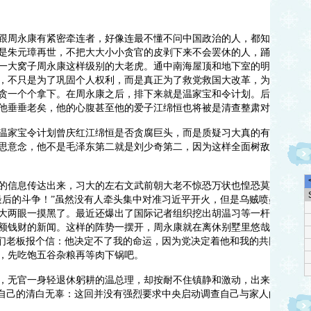
跟周永康有紧密牵连者，好像连最不懂不问中国政治的人，都知道习
是朱元璋再世，不把大大小小贪官的皮剥下来不会罢休的人，踊跃向
一大窝子周永康这样级别的大老虎。通中南海屋顶和地下室的明镜集
，不只是为了巩固个人权利，而是真正为了救党救国大改革，为此目
贪一个个拿下。在周永康之后，排下来就是温家宝和令计划。后来还
他垂垂老矣，他的心腹甚至他的爱子江绵恒也将被是清查整肃对象。
温家宝令计划曾庆红江绵恒是否贪腐巨头，而是质疑习大真的有这样
思意念，他不是毛泽东第二就是刘少奇第二，因为这样全面树敌，不
的信息传达出来，习大的左右文武前朝大老不惊恐万状也惶恐莫名
最后的斗争！”虽然没有人牵头集中对准习近平开火，但是乌贼喷墨汁
大两眼一摸黑了。最近还爆出了国际记者组织挖出胡温习等一杆子中
额钱财的新闻。这样的阵势一摆开，周永康就在离休别墅里悠哉游哉
你们老板报个信：他决定不了我的命运，因为党决定着他和我的共同命
，先吃饱五谷杂粮再等肉下锅吧。
，无官一身轻退休躬耕的温总理，却按耐不住镇静和激动，出来参加
白自己的清白无辜：这回并没有强烈要求中央启动调查自己与家人的“一