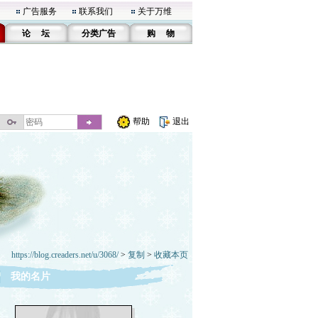
广告服务
联系我们
关于万维
论 坛
分类广告
购 物
帮助
退出
https://blog.creaders.net/u/3068/
>
复制
>
收藏本页
我的名片