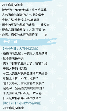
· 习主席是AI神童
· 拒绝死亡的四种翻译：跨文明厚葬
· 古巴脚癣与川普的古巴"提神饮料”
· 史诗之怒:神殿没塌,账单挺厚
· 历史的牢笼与战略的迷局——呼应余
· 纪念六四旧作重发：六四“平反”的
· 台湾、霸权与永恒的阴暗面 ——从
分类目录
【神州今日：大习小戏新曲】
· 杨梅与老鼠屎：一锅没人敢喝的稀
· 这个要表扬中共
· 俺学“习思想”遇到坎了，请辅导员
· 中俄月饼的同类馅
· 章立凡先生肩负历史使命驾鹤西去
· 母猪上了树下不来，点解？
· 包子变春花，有没有春华秋实？
· 超级AI一定会首先出现在中国！
· 李克强带走的不只是一片云彩
· 什么是世界百年不遇的变革？
【神州今日：小习大戏连续剧】
· 习主席是AI神童