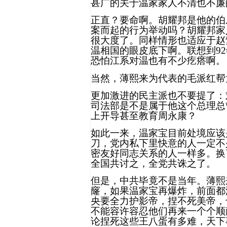
甚广的关于温家家人不清也不廉
正直？要命啊。胡耀邦是他的伯
案而起的行为举动吗？胡耀邦家
很大度了。同样情形也适应于赵
温相国的眼皮底下啊。联想到
92
恐怕江系对温也有不少疙瘩啊。
当然，薄熙来为代表的毛派红帮
更加激进的民主派也不要提了：
司法部是不是属于他这个总理总
上开导甚至教育周永康？
如此一来，温家宝目前处境应该
刀，党内私下里快意的人一定不
密友好同志关系的人一样多。换
全国共讨之，全党共诛之了。
但是，中共毕竟不是当年。薄熙
窿，如果温家宝再爆炸，前面都
央要全力护影帝，捏不死美帝，
不能容许容忍他们再来一个个顺
论捏死这些王八蛋有多难，天下