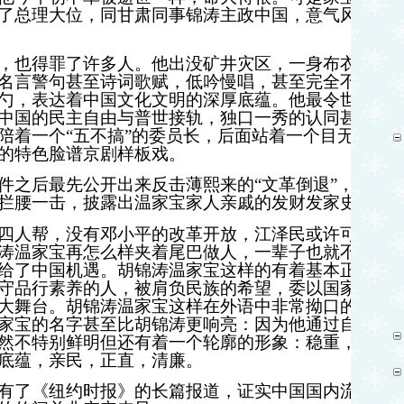
了总理大位，同甘肃同事锦涛主政中国，意气风发
，也得罪了许多人。他出没矿井灾区，一身布衣，
名言警句甚至诗词歌赋，低吟慢唱，甚至完全不顾
勺，表达着中国文化文明的深厚底蕴。他最令世人
中国的民主自由与普世接轨，独口一秀的认同甚至
陪着一个“五不搞”的委员长，后面站着一个目无表
的特色脸谱京剧样板戏。
件之后最先公开出来反击薄熙来的“文革倒退”，以
拦腰一击，披露出温家宝家人亲戚的发财发家史。
四人帮，没有邓小平的改革开放，江泽民或许可以
涛温家宝再怎么样夹着尾巴做人，一辈子也就不过
给了中国机遇。胡锦涛温家宝这样的有着基本正规
守品行素养的人，被肩负民族的希望，委以国家的
大舞台。胡锦涛温家宝这样在外语中非常拗口的名
家宝的名字甚至比胡锦涛更响亮：因为他通过自己
然不特别鲜明但还有着一个轮廓的形象：稳重，干
底蕴，亲民，正直，清廉。
有了《纽约时报》的长篇报道，证实中国国内流传