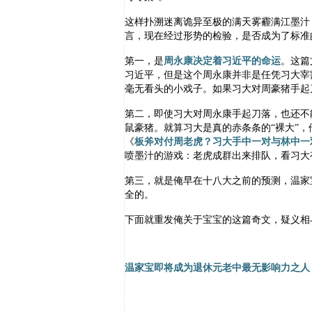
这样扑溯迷离诡异至极的满天雾霾满江墨汁
言，现在经过形势的检验，是否成为了标准
第一，是
周永康决定着习近平的命运
。这篇
习近平，但是这个周永康并非是任凭习大宰
毫无看头的小戏子。如果习大对周豪猪手起
第二，即使习大对周永康手起刀落，也还不
鼠豪猪。就算习大是真的赤条条的“裸大”
《
板斧对付周老虎？习大手中一对与林中一
喷墨汁的游戏：老虎成群出来排队，看习大
第三，就是俺早在十八大之前的预测，温家
全的。
下面就重发俺关于宝宝的这篇奇文，疑义相
温家宝即将成为退休元老中最无影响力之人