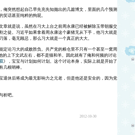
，俺突然想起自己早先充先知抛出的几篇博文，里面的几个预测和断
的笑话甚至纯粹的狗屁。
文章就是说，虽然在习大上台之前周永康已经被解除玉带朝服交给了
割之徒。习近平如果拿着周永康这个豪猪无从下手，他习大就是一个
刀落，毫无顾忌，那么习大就是一个真正的大大。
能定论习大的成败胜负。共产党的粮仓里不只有一个甚至一窝周记硕
，他的上下文武左右，都不是猫和羊。因此就有了俺和何频的讨论，
双
》，宝宝与计划如何计划。这个讨论本身，实际上就是开始了乌贼
有几根哨棒。
宝退休后将成为最无影响力之元老，但是他还是安全的，因为党是安
与析吧。
2012-10-30