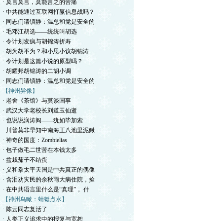
· 莫言莫言，莫能言之的苦痛
· 中共能通过互联网打赢信息战吗？
· 同志们请镇静：温总和党是安全的
· 毛邓江胡选——统统叫胡选
· 令计划发疯与胡锦涛折寿
· 胡为胡不为？和小思小议胡锦涛
· 令计划是这篇小说的原型吗？
· 胡耀邦胡锦涛的二胡小调
· 同志们请镇静：温总和党是安全的
【神州异像】
· 老舍《茶馆》与莫谈国事
· 武汉大学老校长刘道玉仙逝
· 也说说润涛阎——犹如毕加索
· 川普莫非早知中南海王八池里泥鳅
· 神奇的国度：Zombielias
· 包子做毛二世苦在本钱太多
· 盆栽茄子不结蛋
· 义和拳太平天国是中共真正的偶像
· 含泪劝灾民的余秋雨大病住院，捡
· 在中共语言里什么是“真理”， 什
【神州鸟瞰：蜻蜓点水】
· 陈云同志复活了
· 人类正义追求中的报复与宽恕