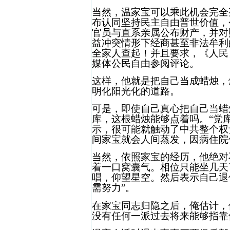
当然，温家宝可以乘此机会完全
布认同坚持民主自由普世价值，
官员与直系亲属公布财产，并对
益冲突情形下经商甚至非法牟利
全家人查起！并且要求，《人民
媒体公民自由参阅评论。
这样，他就是把自己当成蜡烛，
明化阳光化的道路。
可是，即使自己真心把自己当蜡
库，这根蜡烛能够点着吗。“党
示，很可能就触动了中共整个权
间家宝就会人间蒸发，因病住院
当然，依照家宝的经历，他绝对
着一口窝囊气。相位只能坐几天
唱，仰望星空。然后表示自己退
需努力”。
在家宝同志归隐之后，俺估计，
没有任何一派过去将来能够指靠