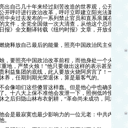
亮出自己几十年来经过刻苦改造的世界观，公开宣
公开呼吁进行政治改革，呼吁立即建立阳光法案，
照中央过去发布的一系列禁止官员和直系亲属在利
的文件，全党全国做一次大清查，从他这个总理和
日报》全文翻译转载《纽约时报》文章，开放全国
燃烧释放自己最后的能量，照亮中国政治民主化透
烛，要照亮中国政治改革前程，而他身处一个火药
库重地，严禁火烛！”他只要做出这样的表示甚至暗
贵利益集团的底线，此人要放火烧阿房宫了！一瞬
休养，任期到期光荣退休，算是最客气的。
不会像咱们这些傻冒这样蠢。但是他心中也确实窝
了。十八大上保不准他会发泄一下，照例低吟慢
休之后归隐山林布衣躬耕，
“革命尚未成功，同志仍
他会是最寂寞也最少影响力的一位元老：中共内外
他。