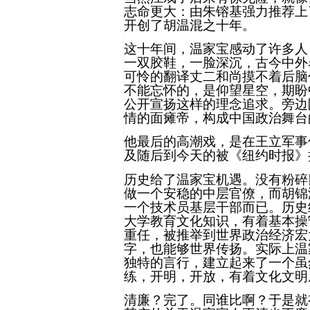
志命更大：由朱镕基强力推荐上
开创了胡温混之十年。
这十年间，温家宝感动了许多人
一双胶鞋，一脸深沉，古今中外
可怜的翻译丈二和尚摸不着后脑
不能忘怀的，是仰望星空，期盼
公开宣扬这样的理念追求。旁边
情的面瘫帝，构成中国政治舞台
他最后的高潮戏，是在王立军事
及随后到今天的被《纽约时报》
历史给了温家宝机遇。没有粉碎
做一个安稳的中层官僚，而胡锦
一个技术员基层干部而已。历史
大学教育文化知识，有着基本操
重任，被推举到世界政治经济宏
字，也能够世界传扬。实际上温
独特的言行，建立起来了一个虽
练，开明，开放，有着文化文明
清廉？完了。同谁比啊？于是就