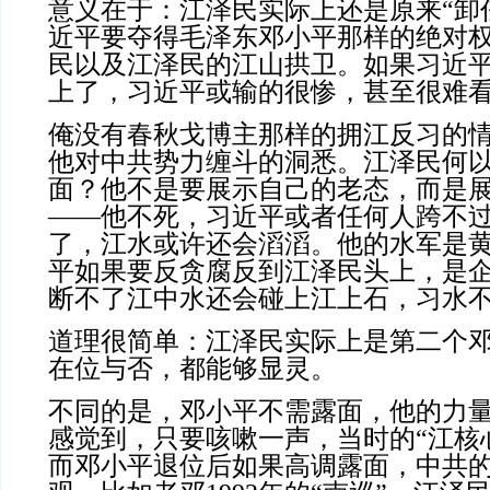
意义在于：江泽民实际上还是原来“卸
近平要夺得毛泽东邓小平那样的绝对
民以及江泽民的江山拱卫。如果习近
上了，习近平或输的很惨，甚至很难
俺没有春秋戈博主那样的拥江反习的
他对中共势力缠斗的洞悉。江泽民何
面？他不是要展示自己的老态，而是
——他不死，习近平或者任何人跨不
了，江水或许还会滔滔。他的水军是
平如果要反贪腐反到江泽民头上，是
断不了江中水还会碰上江上石，习水
道理很简单：江泽民实际上是第二个
在位与否，都能够显灵。
不同的是，邓小平不需露面，他的力
感觉到，只要咳嗽一声，当时的“江核
而邓小平退位后如果高调露面，中共