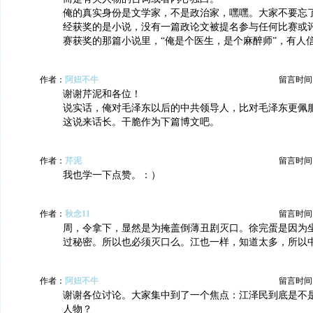
俺的真实身份是文学家，不是政治家，嘿嘿。大家不要忘
经获奖的是小说，没有一篇政论文被提名参与任何比赛或
赛获奖的那篇小说里，“俺是个医生，是个麻醉师”，有人
作者：
阿妞不牛
留言时间：20
谢谢芹泥和各位！
说实话，俺对毛泽东以后的中共领导人，比对毛泽东更佩
这说来话长。干脆作为下篇博文吧。
作者：
芹泥
留言时间：20
我也学一下点赞。：）
作者：
秋念11
留言时间：20
周，令拿下，显然是为掩盖倒薄丑剧灭口。徐完蛋是因为
过秘密。所以也必须灭口么。江也一样，知道太多，所以
作者：
阿妞不牛
留言时间：20
谢谢各位讨论。大家集中到了一个焦点：江泽民到底是不
人物？