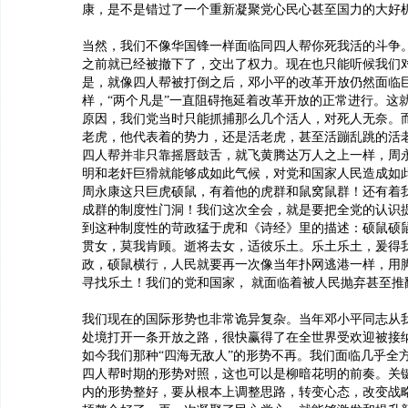
康，是不是错过了一个重新凝聚党心民心甚至国力的大好
当然，我们不像华国锋一样面临同四人帮你死我活的斗争
之前就已经被撤下了，交出了权力。现在也只能听候我们
是，就像四人帮被打倒之后，邓小平的改革开放仍然面临
样，“两个凡是”一直阻碍拖延着改革开放的正常进行。这
原因，我们党当时只能抓捕那么几个活人，对死人无奈。
老虎，他代表着的势力，还是活老虎，甚至活蹦乱跳的活
四人帮并非只靠摇唇鼓舌，就飞黄腾达万人之上一样，周
明和老奸巨猾就能够成如此气候，对党和国家人民造成如
周永康这只巨虎硕鼠，有着他的虎群和鼠窝鼠群！还有着
成群的制度性门洞！我们这次全会，就是要把全党的认识
到这种制度性的苛政猛于虎和《诗经》里的描述：硕鼠硕
贯女，莫我肯顾。逝将去女，适彼乐土。乐土乐土，爰得
政，硕鼠横行，人民就要再一次像当年扑网逃港一样，用
寻找乐土！我们的党和国家， 就面临着被人民抛弃甚至推
我们现在的国际形势也非常诡异复杂。当年邓小平同志从
处境打开一条开放之路，很快赢得了在全世界受欢迎被接
如今我们那种“四海无敌人”的形势不再。我们面临几乎全
四人帮时期的形势对照，这也可以是柳暗花明的前奏。关
内的形势整好，要从根本上调整思路，转变心态，改变战