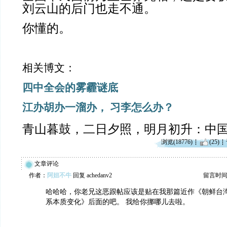
刘云山的后门也走不通。
你懂的。
相关博文：
四中全会的雾霾谜底
江办胡办一溜办， 习李怎么办？
青山暮鼓，二日夕照，明月初升：中
浏览(18776)
(25)
文章评论
作者：
阿妞不牛
回复 achedanv2
留言时间：20
哈哈哈，你老兄这恶跟帖应该是贴在我那篇近作《朝鲜台
系本质变化》后面的吧。 我给你挪哪儿去啦。