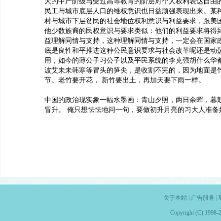
大的中产阶级与受过高等教育的阶层对个人权利表达自由
民工与城市底层人口的维权意识也日益顽强表现出来。某
村与城市下层贫民的社会地位权利意识与利益要求，跟美
他少数族裔的民权意识与要求类似：他们的利益要求将得
益理解同情与支持，这种理解同情与支持，一定会在国家
底是良性和平推进这种公民意识要求与社会改革呢还是动
用，如今的薄公子习公子以及平民系统的李克强胡什么华
波艾未未韩寒等冒头的笋尖，是收割不完的，因为地面是
节。老竹要开花， 新竹要出土，再加天要下雨一样。
中国的政治现实象一幅水墨画：青山夕照，两日余晖，暮
冒升。 俺只想怯怯地问一句，要做初升月亮的习大人准备
关于本站
|
广告服务
|
Copyright (C) 1998-2