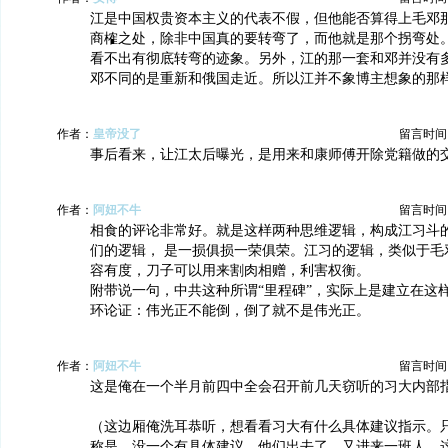
江是中国权贵资本主义的代表不假，但他能否算得上毛邓
商榷之处，除非中国真的要转弯了，而他就是那个拐弯处
看不出有彻底转弯的迹象。另外，江的那一套和邓并没有
邓不同的是重新和俄国走近。所以江并不象博主想象的那
作者：
皇帝没了
留言时间：20
事后看来，让江太后曝光，是用来和康师傅开除党籍做的
作者：
阿妞不牛
留言时间：20
相食的评论非常好。就是这样两种思维逻辑，构成江习斗
们的逻辑， 是一损俱损一荣俱荣。江习的逻辑，类似于毛
容有度，刀子可以用来割肉相赠，利害权衡。
附带说一句，中共这种所谓“里程碑”，实际上是建立在这
环论证：伟光正不能倒，倒了就不是伟光正。
作者：
阿妞不牛
留言时间：20
这是俺在一个半月前四中全会召开前几天窃听的习大内部
（这边厢俺洗耳恭听，想看看习大有什么具体建议指示。
称是，没一个有具体建议。他们出去了，又进来一班人，