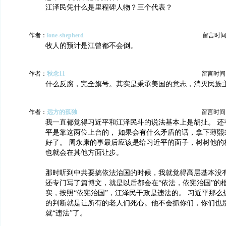
江泽民凭什么是里程碑人物？三个代表？
作者：
lone-shepherd
留言时间：20
牧人的预计是江曾都不会倒。
作者：
秋念11
留言时间：20
什么反腐，完全旗号。其实是秉承美国的意志，消灭民族
作者：
远方的孤独
留言时间：20
我一直都觉得习近平和江泽民斗的说法基本上是胡扯。 还
平是靠这两位上台的， 如果会有什么矛盾的话，拿下薄熙
好了。 周永康的事最后应该是给习近平的面子，树树他的
也就会在其他方面让步。
那时听到中共要搞依法治国的时候，我就觉得高层基本没
还专门写了篇博文，就是以后都会在“依法，依宪治国”的框
实，按照“依宪治国”，江泽民干政是违法的。 习近平那么
的判断就是让所有的老人们死心。他不会抓你们，你们也
就“违法”了。