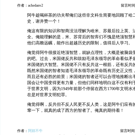
作者：achedanv2
留言时间：20
阿牛趁喝杯茶的功夫帮俺们这些非文科生简要地回顾了哈
史，谢并赞一个！
俺这有限的知识和智商没法理解为啥米、苏最后拉上英、
全。俺能理解的是，米、苏背后的智库们不愧是绝顶智慧
他们高瞻远瞩，能作出超越历史的限制，值得后人学习。
俺觉得阿牛很接近绝顶智慧，就缺点理性，大概是被脑袋
的吧。过去，米国佬反共和鼓励毛泽东领导的革命看似矛
米国佬的大智慧。米国佬不只有反共这一根筋，还有反共
既然米国佬的智者知道毛泽东领导的革命既有历史正义性
而且还有必胜的前景；米国佬的智者还可以合理地推断出
国会让中国变得更有力量，但他们同样地明白这不仅有利
于世界文明，因为1949年前那个停留在西方1700年文明
在是对世界文明犯罪。
俺觉得啊，反共但不反人民更不反人类，这是阿牛们应有
窜一下，就真的成了西方的智者了。俺真的期待着！
作者：
阿妞不牛
留言时间：20