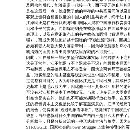
及同僚的后代，能够富贵一代接一代，而不要无休止的相
是在这最后一点，他凝聚了他的幸存的中共高层同僚以及
客观上也符合相当数量的中国人的利益与要求，终于让中
江泽民正是在充分认识与利用国际大局在中国推行权贵资
到邓小平的赏识。而胡锦涛则是在戒急用忍又在西藏主政
表现上，以及在意识形态上的书生教条加圆滑（背诵党八
强），而成为类似但超越华国峰的“平稳过渡”选择。而胡
必须有强人与强大势力幕后牵制－－因为即使慧眼如邓小
胡清秀的面庞上看出将来皱纹里深藏的不可测性。
因此，江在最后一刻还要坚守军权和实际上的君临天下之
这是正常的。江不能退（不全退就是不退）的最根本原因
不被翻案，也要确保毛左不会登台，因为这两种局面都危
益，冠冕堂皇的理由甚至客观后果也是中国的不稳定。胡
过去都有可能的，因为胡不但比江更是平民出身，其成长
更基本上是毛八股为主，因此他不但不具备邓江那样的老
至没有邓江那样基本干净到虚无。当然，许多元老大臣宦
利益也是实在的。他们也不可能对胡那样放心放手。在国
江的权贵资本主义也是比较了解甚至满意的。江泽民经历
的磨合，使得美国“透过现象看本质”，感觉到了中国权贵
诚意，当然也就对什么中国的民主自由不是那么太在乎了
分析权斗，只是分析政治的一种形式或方法与角度。因为政
STRUGGLE. 国家社会的Power Struggle 当然包括很