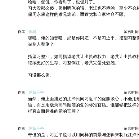
哈哈，侃侃，你看对了，也侃对了。
习大没那么傻，傻到听俺的话。老江也不糊涂，至少不会
保周永康这样的难兄难弟，而置党和自家性命不顾。
作者：
侃侃
留言时间：20
嘿嘿，俺的知音哎，那是你阿妞，不是习近平。指望习整
被别人整倒？
指望习整江，如同指望老共让出执政权力。老共让出执政
继续更好的生存。习整倒江，老共完蛋死翘翘。
习没那么傻。
作者：
阿妞不牛
留言时间：20
当然，俺上面描述的江泽民同习近平的促膝谈心，不会用
语，而是用极为高尚顺溜的党的标准官话。谁能够把这样
样直白而标准的党的官腔？
作者：
阿妞不牛
留言时间：20
奇怪的是，习近平也可以用同样的前景与逻辑来制服江泽