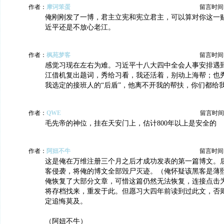
作者：
摩诃笨蛋
留言时间：20
俺刚刚发了一博，君主立宪和宪立君主，可以算对你这一
近平还是不放心老江。
作者：
枫苑梦客
留言时间：20
感觉习现在左右为难。习近平十八大四中全会人事安排遇
江借机复出题词，秀给习看，我还活着，别动上海帮；也
我选定的接班人的“后盾”，他离不开我的帮扶，你们都给
作者：
QWE
留言时间：20
毛先帝的神位，挂在天安门上，估计800年以上是安全的
作者：
阿妞不牛
留言时间：20
这是俺在万维注册三个月之后才成功发表的第一篇博文。
客侵袭，将俺的博文全部毁尸灭迹。（俺怀疑该黑客是薄
俺恢复了大部分文章，可惜这篇仍然无法恢复，连接点击为
将存档找来，重发于此。但愿习大四年前读到过此文，否
定追悔莫及。
（阿妞不牛）