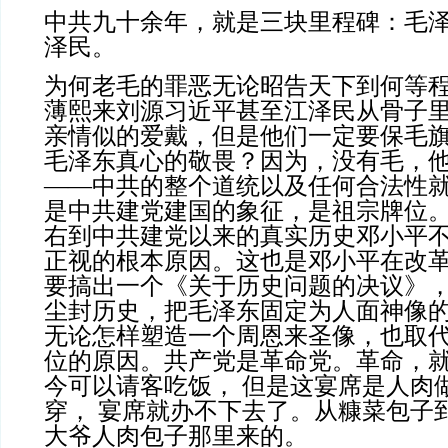
中共九十余年，就是三块里程碑：毛
泽民。
为何老毛的罪恶无论昭告天下到何等
薄熙来刘源习近平甚至江泽民从骨子
亲情似的爱戴，但是他们一定要保毛
毛泽东真心的敬畏？因为，没有毛，
——中共的整个道统以及任何合法性
是中共建党建国的象征，是祖宗牌位
右到中共建党以来的真实历史邓小平
正视的根本原因。这也是邓小平在改
要搞出一个《关于历史问题的决议》，
尘封历史，把毛泽东固定为人面神像
无论怎样塑造一个周恩来圣像，也取
位的原因。共产党是革命党。革命，
今可以请客吃饭， 但是这宴席是人肉
穿， 宴席就办不下去了。从糠菜包子
大爷人肉包子那里来的。