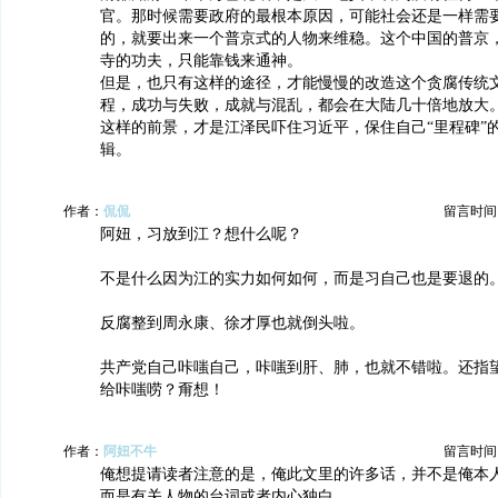
官。那时候需要政府的最根本原因，可能社会还是一样需要
的，就要出来一个普京式的人物来维稳。这个中国的普京
寺的功夫，只能靠钱来通神。
但是，也只有这样的途径，才能慢慢的改造这个贪腐传统
程，成功与失败，成就与混乱，都会在大陆几十倍地放大
这样的前景，才是江泽民吓住习近平，保住自己“里程碑”
辑。
作者：
侃侃
留言时间：20
阿妞，习放到江？想什么呢？
不是什么因为江的实力如何如何，而是习自己也是要退的
反腐整到周永康、徐才厚也就倒头啦。
共产党自己咔嗤自己，咔嗤到肝、肺，也就不错啦。还指
给咔嗤唠？甭想！
作者：
阿妞不牛
留言时间：20
俺想提请读者注意的是，俺此文里的许多话，并不是俺本
而是有关人物的台词或者内心独白。