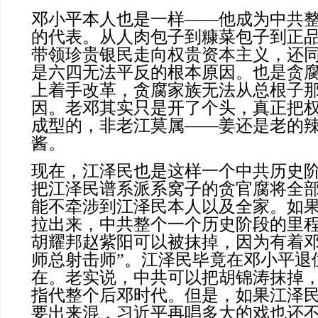
邓小平本人也是一样——他成为中共
的代表。从人肉包子到糠菜包子到正
带领珍贵银民走向权贵资本主义，还
是六四无法平反的根本原因。也是贪
上着手改革，贪腐家族无法从总根子
因。老邓其实只是开了个头，真正把
成型的，非老江莫属——姜还是老的
酱。
现在，江泽民也是这样一个中共历史
把江泽民谱系派系窝子的贪官腐将全
能不牵涉到江泽民本人以及全家。如
拉出来，中共整个一个历史阶段的里
胡耀邦赵紫阳可以被抹掉，因为有着邓
师总射击师”。江泽民毕竟在邓小平退
在。老实说，中共可以把胡锦涛抹掉
指代整个后邓时代。但是，如果江泽
要出来混，习近平再唱多大的戏也还