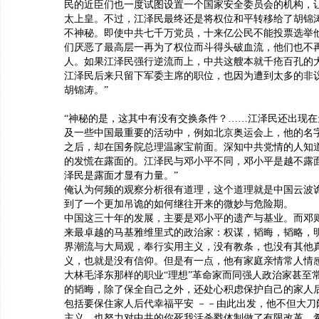
民的近臣们也一度试图设置一个国家安全委员会的机构，
太上皇。不过，江泽民最终还是将权位和平转移给了胡锦
不神秘。即使中共七千万党员，十来亿公民不能投票选举
们厌恶了最高层一再为了权位而斗得头破血流，他们也不
人。如果江泽民强行逆流而上，中共这艘本就千疮百孔的
江泽民后来只留下军委主席的职位，也因为遭到太多的非
胡锦涛。”
“神秘的是，这其中有没有交换条件？……江泽民还出现在
及一些中国最重要的活动中，例如北京奥运会上，他的名
之后，却在国务院总理温家宝前面。深知中共党情的人知
的发慌在露面的。江泽民与邓小平不同，邓小平是越不露
泽民是露面才显有力量。”
俺认为何频的观察分析很有道理，这个道理就是中国云波
到了一个更加吊诡的如何继往开来的微妙与危险期。
中国这三十年的发展，主要是邓小平的遗产与基业。而邓
来最卓越的马基雅维里式的政治家：权谋，韬晦，韬略，
界潮流与大局观，奉行实用主义，没有教条，也没有其他
义，也就是没有信仰。但是有一点，他有家庭亲情常人情
大林毛泽东那样的职业“理想”革命家而同强人政治家甚至
的韬晦，除了保全自己之外，还处心积虑保护自己的家人
包括要保住家人后代幸福平安 －－由此出发，他不但大刀
主义，也努力对中共的你死我活杀戮体制做了有限改革，