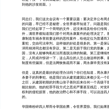
到他的沙发前面。）
同志们，我们这次会议有一个重要议题：要决定并公布周
的问题，早已经不是秘密，全世界都早知道了。问题是我
我们已经起草了一个简明的文件，还没来得及给你们传阅
外，满世界都知道我们那个对周永康案件的处理决定了。那就
康制造车祸杀害前妻这样的恶性案件，给他定位为普通而
案犯，交由司法审判。这样做的好处是很多的。第一是保
泽民锦涛同志都没有异议。第二是无损于我们党的形象，
国，没有人能够徇私枉法而逃脱法律的制裁。第三是继续
定，人民或许惊讶一下，这么高位的人怎么做这样的事。
制度有些漏洞，但是法网恢恢疏而不漏，周永康毕竟没有
但是，这真的是最好的处理办法吗？你们也知道，周永康
杀妻子的刑事犯。他是我们自从建党建国以来都少见一个
之巨，从建国初期的刘青山张子善到后来任何一个高级干
能比较的。他的犯罪手段方式之恶劣严重甚至残忍，对党
权利的侵犯损害，他的政治野心和不择手段，可以说连四
的。
华国锋粉碎四人帮而令举国欢腾，令世界震惊。我们如果