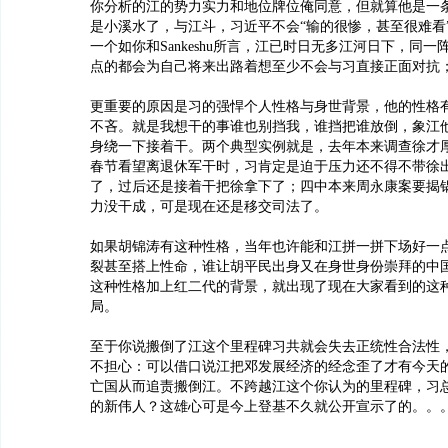
你分析的江的势力实力和地位牌位俺同意，但就算他是一
是小溪水了，与江斗，习近平不会“输的很惨，甚至很难看
一个如你和Sankeshu所言，江已时日无多江河日下，同
点的都会为自己将来出路着想至少不会与习直接正面对抗
更重要的原因是习的强悍个人性格与身世背景，他的性格
不吝。就是我想干的事谁也别挡我，谁挡把谁放倒，象江
身绕一下接着干。两个典型实例就是，去年本来调查徐才
春节看望离退休军干时，习肯定是迫于压力还不得不带徐
了，过后还是接着干把徐拿下了；四中本来周永康案要揭
力没干成，可是现在还是移交司法了。
如果胡锦涛有这种性格，当年也许能和江拼一拼下场好一
裂甚至搭上性命，谁让胡平民出身又在身世身份崇拜的中
这种性格加上红二代的背景，就出现了现在大家看到的这
局。
至于你说搬倒了江这个里程碑习共就会失去正统性合法性
不担心：可以借口说江把邓发展经济的经念歪了才有今天
亡国从而追责搬倒江。不跨越江这个你认为的里程碑，习
的新伟人？这雄心可是今上登基不久就公开宣示了的。。