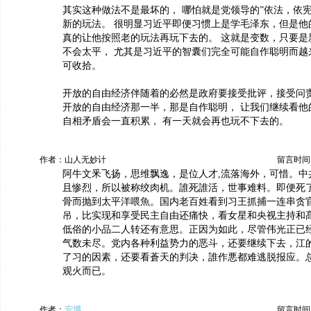
其实这种做法不是最坏的， 哪怕就是党领导的”依法，依宪
新的玩法。 很明显习近平即便习惯上是学毛泽东，但是他
真的让他按照老的玩法再玩下去的。 这就是变数，只要是
不会太平， 尤其是习近平的智囊们完全可能自作聪明而越
可收拾。
开放的自由经济伴随着的必然是政府要接受批评，接受问责
开放的自由经济那一半，那是自作聪明， 让我们继续看他
自相矛盾会一直积累， 有一天就会再也玩不下去的。
作者：山人无妙计
留言时间：20
阿牛文釆飞扬，思维飘逸，是位人才,流落海外，可惜。中
且惨烈，所以被称绞肉机。誰死誰活，世事难料。即便死
骨而抛到太平洋喂魚。国内老百姓看到习王抓捕一连串贪
吊，比实现和享受民主自由还痛快，看女星和央视主持和
低俗的小品二人转还有意思。正因为如此，尽管伟光正已
气数未尽。党内各种利益势力的恶斗，还要继续下去，江
了习的因素，还要看蒼天的判决，誰作悪都难逃脱报应。
观火而已。
作者：
安博
留言时间：20