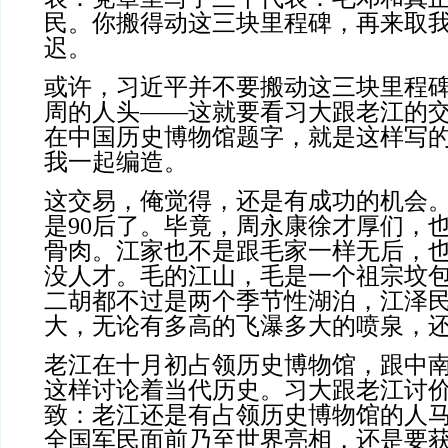
民。你搬得动这三块里程碑，再来取
迟。
或许，习近平并不要搬动这三块里程
周的人头——这就要看习大跟老江的
在中国历史博物馆题字，就是这样写
我一起编造。
这交易，俺觉得，还是有成功的机会
是
90
后了。毕竟，周永康徐才厚们，
骨肉。江家也不是跟毛家一样无后，
没人才。毛的江山，毛是一个祖宗坟
二胡都不过是两个季节性湖泊，江泽
大，无论有多高的飞瀑多大的喷泉，
老江在十月初占领历史博物馆，跟中
这样讨论着当代历史。习大跟老江讨价
致：老江还是有占领历史博物馆的人
全国军民面前乃至世界亮相，还是要