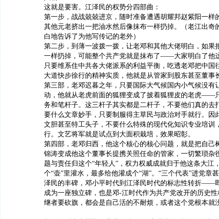
这就是要害。江泽民的权势分四部曲：
第一步，战战兢兢进京，随时准备遭遇胡耀邦赵紫阳一样
其他元老挤出一把油水然后像抹布一样扔掉。（老江出奇
白地告诉了为他写传记的老外）
第二步，到薄一波拨一拨，让老邓和其他大佬明白，如果
一样扔掉，可能整个共产党就是抹布了——大家明白了他
只要维系住中共各大佬派系的利益平衡，吃透老邓把中国
大道快步徐行的精神实质，他就是从管家到股东甚至董事
第三部，老邓迟暮之年，只要国际大气候国内小气候没有
动，他就从老虎前面的狐狸变成了披着狐狸皮的老虎——
务和笔杆子。这三杆子其实都是二杆子，不要他们真的去
要什么文章妙手，只要制服得主草民与政治对手就行。因
文胆甚至特工头子，不要什么特殊的现代化知识专业培训
行。文艺将军就是试点到大面积栽培，效果昭彰。
第四部，老邓归西，他这个核心的核心问题，就是把自己
锦涛变成他这个董事长提携关照任命的管家，一切繁琐杂
题与责任归这个“年轻人”，权力权威成就归于他这条大江
个“壶”里灌水，最多给他灌成个“湖”。“三个代表”进党章
泽民的丰碑，邓小平时代到江泽民时代的标志性转折——
成为一座独立碑，也是邓-江时代作为共产党改开的历史性
继者要砍旗，都会是自己活的不耐烦，或者这个党根本就