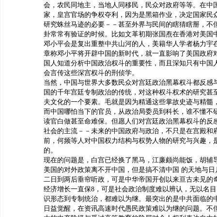
会，农民同地主，当地人同移民，民众对政府等等。在中
家，皇宫官场的争权夺利，因为是黑箱作业，决定国家民
研究蛛丝马迹的必要－－甚至外界与民间的瞎猜瞎掰，不
卦常常有验证的时候。比如文革初期张国焘在香港对美国
邓小平会是复出重整中共山河的人，美籍华人学者杨力宇
章称邓小平将开辟中国的新时代，就一直影响了美国政府
国人知道分析中国政治权斗的重要性，而且深知只有中国
会言传这些深宫权斗的刑侦学。
当然，中国与世界大多数民众对宫廷政治黑幕权斗都反感
国的千年宫廷专制政治的传统，对这种权斗权术的研究甚
夫文化的一个要素。毛就是因为精通这些掌故史迹与精髓
而中国哪怕当下的官员，从政治局委员到科长，谁不懂不
读官白做甚至命难保。但愿人们对宫廷政治黑幕权斗的反
社会的主流－－未来的中国政府与政治，不只是在宫殿和
前，何频等人对中国权力结构与权势人物的研究与兴趣，
的。
现在的问题是，白宫已经换了黑马，江廉颇尚能饭，胡辅
美国的对外政策离不开中国，但是搞不清中国 的天地与日
二日到两后垂帘听政，可是中华帝国开创以来亘古未见的
经济增长一直保8，可是社会政治制度难以辨认，无以名
识形态到专制统治，都难以为继。最突出的是中共面临的
日益觉醒，在资讯高速时代愚民政策难以为继的问题。不