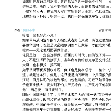
如果听任腐败江河泛滥，共产党我习近平是保不住的——
进垃圾堆。所以，我不要借你的人头，而是要借你的脸面
小腐将的人头，在我的天安门重新升起大王旗。包括你自
现在起放下身段，明智一点。我们一起保佑党平安，你我
作者：
阿妞不牛
留言时间：20
哈哈，侃侃好久不见！
如果单纯从习近平的个人抱负或者野心来说，俺说过他如
要做华国锋，也就是说必须放倒整个江家帮，才能成为“毛
程碑——无论他后面要做什么。
俺要是他，一定会这样做。后面的习时代，由俺说了算—
人，不是江泽民的接班人。当年命令俺给默克尔递交什么
大辱，也非得报一报不可。
如果从所谓反腐新政来说，倒江也是势在必行——整个中
流，就是这条江。但是，这只能是抽刀断流，中共腐败的
江胡，而是从毛的坟包到邓的山包包着的。习近平如果像
子也要比贼大，要大到不怕共产党垮台，共产党垮了他就建
党”，当总统，而且要终生。
哪怕中国哪天民主了，共产党或者习大的“统一党”有公开
由媒体监督，政府和官员的腐败并不会消失，甚至会因为
演愈烈。中国的千年文化，就是这么一个酱缸，读书做官
清廉知府三年十万雪花银，是天经地义，否则没有任何一