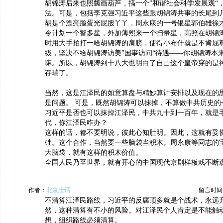
胡锦涛后来也照瓢画葫芦，搞一个”和谐社会科学发展观“
法。可是，包括李克强习近平这些跟胡锦涛共事的长尾到
胡是个漂亮脸蛋光屁股丫丫，周永康的一号银星郭伯雄徐
令计划一个智多星，外加薄熙来一个扫帚星，高照在胡锦
时用大手拍打一哈胡锦涛的肩膀，使得小布什就是不肯屈
级，坚决不给胡锦涛访美”国事访问“待遇——你胡锦涛本
嘛。所以，胡锦涛到十八大也明白了自己这个皇帝穿的是
存瑞了。
当然，这是江泽民的如意算盘与精妙算计安排以及现在的
是问题。 可是，既然胡锦涛可以抹掉，不算做中共历史的
习近平是否也可以抹掉江泽民，中共九十到一百年，就是
代，你江泽民咋办？
这样的话，都不要明说，彼此心知肚明。因此，这就有妥
础。这个合作，当然要一些脑袋当积木。周永康等同志的
大脑袋，就有这样的积木价值。
全国人民乃至世界，就有开心的中国现代京剧样板戏不断
作者：
北京土话
留言时间：20
不清算江泽民路线，习近平的反腐顶多就是个战术，永远
然，这种清算有不小的风险。对江泽民个人肯定是不能触
想，组织路线必须清算。