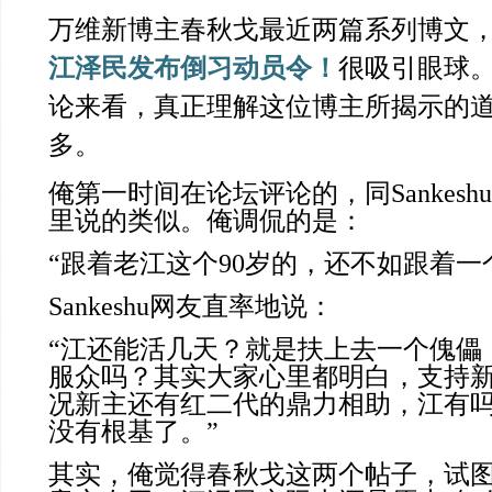
万维新博主春秋戈最近两篇系列博文
江泽民发布倒习动员令！
很吸引眼球
论来看，真正理解这位博主所揭示的
多。
俺第一时间在论坛评论的，同
Sankeshu
里说的类似。俺调侃的是：
“跟着老江这个
90
岁的，还不如跟着一
Sankeshu
网友直率地说：
“江还能活几天？就是扶上去一个傀儡
服众吗？其实大家心里都明白，支持
况新主还有红二代的鼎力相助，江有
没有根基了。”
其实，俺觉得春秋戈这两个帖子，试