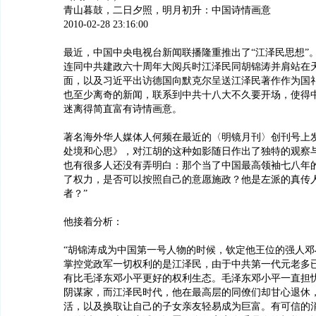
青山暮鼓，二日夕照，明月初升：中国诗情画意
2010-02-28 23:16:00
最近，中国中央电视台新闻联播隆重推出了“江泽民思想”。
连同中共建政六十周年大阅兵时江泽民同胡锦涛并肩站在
面，以及习近平出访德国向默克尔呈送江泽民著作作为国
也至少离奇的新闻，联系到中共十八大不久要开场，使得
迷离得简直富有诗情画意。
著名海外华人媒体人何频在最近的〈明镜月刊〉创刊号上
处境和心思》，对江胡的这种如影随日作出了独特的观察与
也有很多人还没有弄明白：那个当了中国最高领袖七八年
了权力，是否可以按照自己的意愿施政？他是左派的真传
者？”
他接着分析：
“胡锦涛成为中国第一号人物的时候，钦定他王位的强人邓
掌控党政军一切权利的是江泽民，由于中共第一代元老多
有比毛泽东邓小平更好的权利生态。毛泽东邓小平一直担
阴谋家，而江泽民时代，他在最高层的同僚们却甘心退休
活，以及换取让自己的子女亲友轻易成为巨富。有可信的