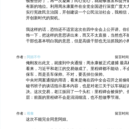
顿整合好了，再一次凝聚了民心党心，就能够激发和提升
有新的地位。利用周永康案件在全党全国进行深度广度大
实行宪政民主治国，开创建设一个公民法治社会，我相信
开创新时代的契机。
我这样的话，恐怕还不适宜这次在四中全会上公开讲。你
饰一下，把这样的意思讲出来，而又不太直接，当然也不
干部也基本明白我的意思，但是高级干部也无法抓我的小
作者：
阿妞不牛
留言时间：20
俺刚发出此文，就接到中央通报：周永康被正式逮捕 最高
看来，习近平和老江的交易做成了。里程碑都不能动，不
保车，而是丢车保帅。不对，要丢掉仕保帅。
中央对周案通报的用语，看来是俺在四中全会召开之前偷
秘书班子的谈话指示基本内容，也是对老江关于以车祸起
决。这次交易，老江扳回了一个头杠：里程碑会被保护。
层：前面的里程碑不会是涓涓细流，也不想做季节湖。
作者：
相食
留言时间：20
这次不能完全同意阿妞。