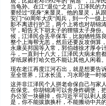
观，比如老邓
1992
年的“南巡”，江泽
当龟孙。在江“退位“之后，江泽民的
要经过“现身”来显灵。他的显灵，从
安门“
60
周年大庆”阅兵，到一个一级
影不离进行护卫，两个上将也对胡锦
守，昭告天下胡太子的狸猫太子身份
候，江泽民会丢卒保车，比如牺牲陈
整个上海帮无恙，然后还要反攻倒算
永康吴邦国等入常，郭伯雄徐才厚令计
斗，一直到十八大，江泽民大病未愈
穿纸尿裤打哈欠也不能让其他人闲着
现在老江再度江河石出，就是想要告
至全世界，江水长流，习水即使一时
这并非江泽民个人拼老命保自己与家
在保党。你胡锦涛可以舍身炸碉堡，
办公室一块砸掉，你习近平可以剥人
是，你不能拔旗换杆，不能搬动中共