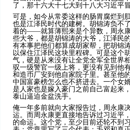
了，那十六大十七大到十八大习近平
可是，如今从常委这样的肠胃腐烂到
也是江泽民时代的建树。胡锦涛负不
着的——就算薄熙来是个异数，周永
些大爷，都是胡锦涛的大爷，江泽民
有本事把他们都算成胡家帮，把胡锦
以保住江泽民这块里程碑。可是这个
气，硬是从来没有让全党全军全世界
驭一级警官一级上将，更没有见到他
和造币厂安到他自家院子里。甚至他
中国富豪榜怎么也不挤进去。一个女
是人家也是嫁入豪门之前自己富起来
泰山逼迫金盆洗手。
俺一年多前就向大家报告过，周永康
运。而周永康更直接地告诉过习近平
的命运。这个党，至少目前还轮不到
表：党章里写了三个代表：毛邓和真