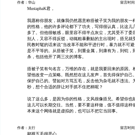
作者：华山
留言时间：20
MustaphaK君，
我愿称你朋友，就像我仍然愿意称捂被子笑为我的朋友一
的性格，他的许多评论都下了功夫，写得很认真，比这儿
多了。但他很敏感，眼里容不得半点灰尘，尤其受不了委
别人，又容不得反驳，动辄粗暴删贴的主出现时，捂兄就
民教时髦的话来说”当改革不能和平进行时，暴力就不可避
是不平等的。从捂被子笑，到重金属，到康有为，到铊，
杀，包括他开了两三次的博客。
捂被子笑有句名言，万维的存在，就是我要回来的原因。
望他改变一点策略。既然想在这儿发声，首先得保护自己
保护自己的。譬如对方骂五毛，反击他为杂毛就不违法。
秒，想个合适的辞让对手抓不住把柄呢？
说了这么多，是因为你的性格，文风很像捂兄。希望你也
这儿可以长期交往。当然，要不要这样做，值不值得这样
本来这个网络就是虚拟的，也可以不把它当回事。
作者：太行
留言时间：20
鄙视五毛很恶心