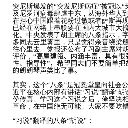
突尼斯爆发的“突发尼斯病症”被冠以“
及尼罗河病毒肆虐中东，从海外华人
在担心中国跟着花粉过敏或者萨斯再
已经在网络上串联要在国内大城市大
化。中央发表了胡主席的八条指示，
多同志云里雾里，只是觉得余音绕梁
往心里去。党报还公布了习副主席对
评价，
“高屋建瓴、内涵丰富，具有很
性、指导性”，希望同志们不要简单把
的朗朗琴声类比了事。
其实，这个“八条”是冠冕堂皇向社会公
近平在核心内部有讲话“习说”翻译“胡
份传真。学习这个习说之后，俺坚决
革命，在中国绝无可能。大家不要吃
“习说”翻译的八条“胡说”：