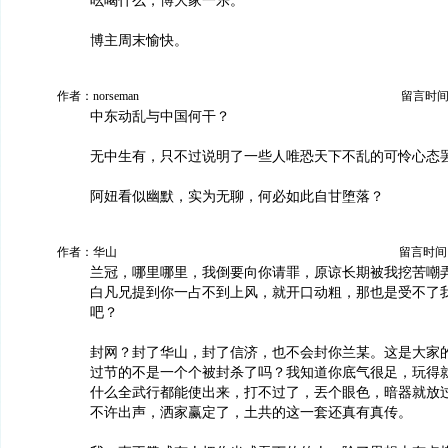
吆喝什么，博大家一乐。
博主周末愉快。
作者：norseman
留言时间：20
中东动乱与中国何干？
无中生有，只不过说明了一些人唯恐天下不乱的可怜心态
阿妞看似幽默，实为无聊，何必如此自甘堕落？
作者：华山
留言时间：20
兰冠，哪里哪里，我倒要向你请罪，原谅长期被我挖苦嘲
白凡兄提到你一占不到上风，就开口动粗，那也是受不了
吧？
封网？封了华山，封了信济，也不会封你兰某。这是大家
过节的不是一个个被封杀了吗？我知道你底气很足，玩得
什么全武行都能使出来，打不过了，丟个眼色，暗器就放
不许出声，洒家赢定了，土共的这一套还真有真传。