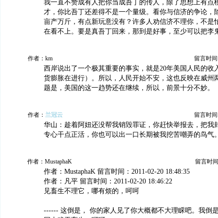
我一直不赞成有人把你当成吾丁的传人，除了思想上有点
才，你比吾丁还差得不是一个量级。看你与信济的争论，
亩产万斤，有点新玩意没有？许多人劝信济不理你，不是
在看不上。要是真吾丁回来，那到是好事，至少可以把李
作者：km
留言时间：20
西岸说出了一个极其重要的事实，就是20年美国人民的收
货膨胀在进行）。所以，人民开始不安，这也反映在威州
题是，美国的这一趋势还在继续，所以，前景十分不妙。
作者：
兰冠云
留言时间：20
华山：趁着阿妞还没帮我销毁罪证，你赶快举报去，把我
专心干点正活，你也可以出一口长期被我挖苦嘲弄的鸟气
作者：MustaphaK
留言时间：20
作者：MustaphaK 留言时间：2011-02-20 18:48:35
作者：凡平 留言时间：2011-02-20 18:46:22
见畜生不理它，哪有烦的，呵呵
------ 这倒是， 你的家人见了你大概都不大理睬吧。我倒