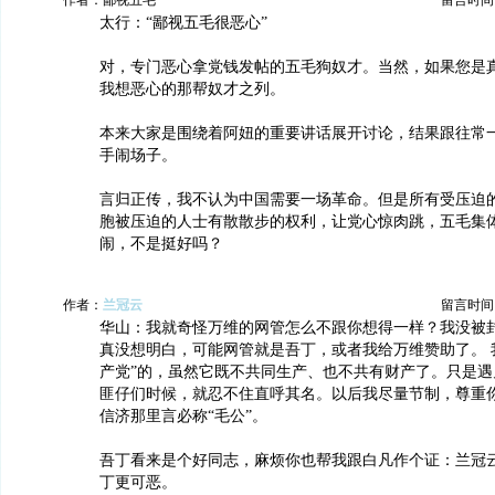
作者：鄙视五毛
留言时间：20
太行：“鄙视五毛很恶心”
对，专门恶心拿党钱发帖的五毛狗奴才。当然，如果您是
我想恶心的那帮奴才之列。
本来大家是围绕着阿妞的重要讲话展开讨论，结果跟往常
手闹场子。
言归正传，我不认为中国需要一场革命。但是所有受压迫
胞被压迫的人士有散散步的权利，让党心惊肉跳，五毛集
闹，不是挺好吗？
作者：
兰冠云
留言时间：20
华山：我就奇怪万维的网管怎么不跟你想得一样？我没被
真没想明白，可能网管就是吾丁，或者我给万维赞助了。 
产党”的，虽然它既不共同生产、也不共有财产了。只是遇
匪仔们时候，就忍不住直呼其名。以后我尽量节制，尊重
信济那里言必称“毛公”。
吾丁看来是个好同志，麻烦你也帮我跟白凡作个证：兰冠
丁更可恶。