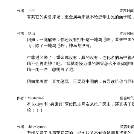
作者：
凡平
留言时间：20
有其它的禽兽捧场，重金属再来就不给您华山兄的面子啦
作者：华山
留言时间：20
阿妞，一觉醒来，你还没有打扫这一地鸡毛啊，看来中国
飞，除了一地鸡毛外，神马都没有。
生非过又来了，重金属没有，真的没有，连化名的马甲都
睛不会再走神了吧。“我就奇怪万维的网管怎么不跟你想得
睛一闭一睁，想明白了吧。
阿妞接着喷，喜笑怒骂，只要骂中国的，有导读给你当经
作者：MustaphaK
留言时间：20
有 kkllyy 和“身废过”两位民主网友来推广民主，还真省
哈！！！
作者：-blueskytoot-
留言时间：2
万维又发了几篇茉莉花的，那图片又不知道是哪儿找来的