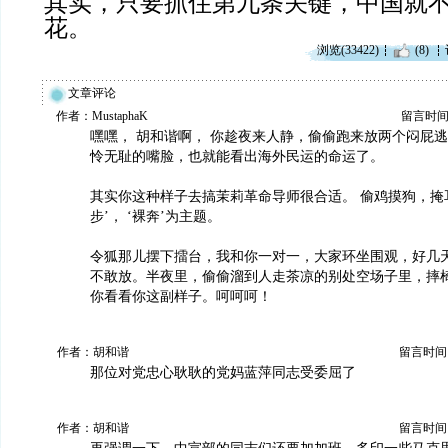
其实，只要抓住第九条关键，中国就
花。
浏览(33422)
(8)
文章评论
作者：MustaphaK
留言时间：20
嘿嘿， 胡和谐啊， 你趁夜来人静，偷偷跑来放两个闷屁逃
怜无耻的嘴脸，也就能看出海外民运的命运了。
其实你这种样子去搞茉莉革命导师很合适。 偷鸡摸狗，掩耳
步’， ‘裸奔’为主题。
令狐那儿摆下擂台，我和你一对一，大家环坐围观，好几
不敢放。半夜里，偷偷溜到人走茶凉的别处空场子里，摔
你看看你这副样子。呵呵呵！
作者：胡和谐
留言时间：20
那位对党忠心耿耿的党妈蓝萍同志受委屈了
作者：胡和谐
留言时间：20