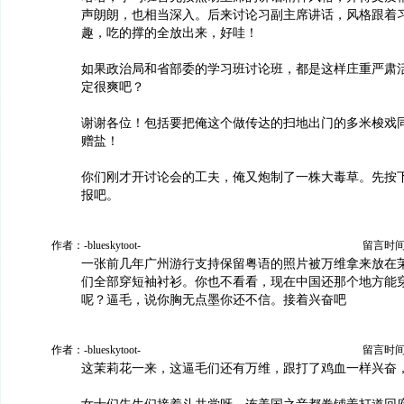
声朗朗，也相当深入。后来讨论习副主席讲话，风格跟着
趣，吃的撑的全放出来，好哇！
如果政治局和省部委的学习班讨论班，都是这样庄重严肃
定很爽吧？
谢谢各位！包括要把俺这个做传达的扫地出门的多米梭戏
赠盐！
你们刚才开讨论会的工夫，俺又炮制了一株大毒草。先按
报吧。
作者：-blueskytoot-
留言时间：2
一张前几年广州游行支持保留粤语的照片被万维拿来放在
们全部穿短袖衬衫。你也不看看，现在中国还那个地方能
呢？逼毛，说你胸无点墨你还不信。接着兴奋吧
作者：-blueskytoot-
留言时间：2
这茉莉花一来，这逼毛们还有万维，跟打了鸡血一样兴奋