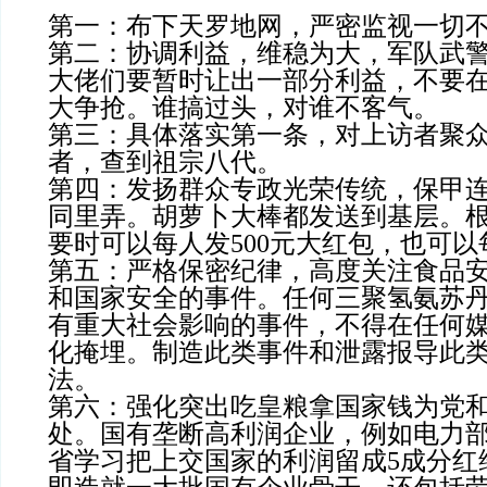
第一：布下天罗地网，严密监视一切
第二：协调利益，维稳为大，军队武
大佬们要暂时让出一部分利益，不要
大争抢。谁搞过头，对谁不客气。
第三：具体落实第一条，对上访者聚
者，查到祖宗八代。
第四：发扬群众专政光荣传统，保甲
同里弄。胡萝卜大棒都发送到基层。
要时可以每人发500元大红包，也可
第五：严格保密纪律，高度关注食品
和国家安全的事件。任何三聚氢氨苏
有重大社会影响的事件，不得在任何
化掩埋。制造此类事件和泄露报导此
法。
第六：强化突出吃皇粮拿国家钱为党
处。国有垄断高利润企业，例如电力
省学习把上交国家的利润留成5成分红