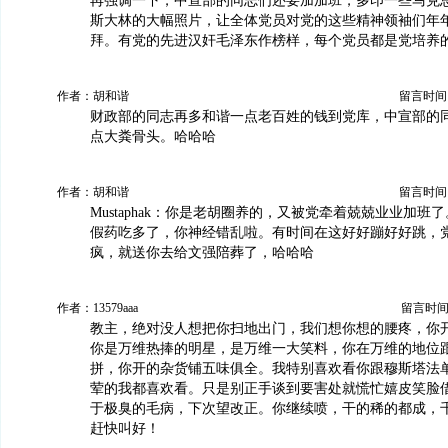
再强调一下，中宣部的同志们还要加加班，多印一些马克
斯大林的大幅照片，让全体党员对党的这些精神领袖们年
拜。有党的先进汉奸毛泽东作榜样，每个党员都是党培养
作者：胡和谐
留言时间：20
财政部的同志再多和谐一点老百姓的钱到党库，中宣部的
点大粪骨头。哈哈哈
作者：胡和谐
留言时间：20
Mustaphak：你是老胡圈养的，又被党牵着兢兢业业加班
假药吃多了，你神经错乱啦。有时间在这好好蹦好好跳，
疯，就送你去给文强陪葬了，哈哈哈
作者：13579aaa
留言时间：20
教主，绝对没人想把你扫地出门，我们想你想的腰疼，你
你是万维热捧的明星，是万维一大笑料，你在万维的地位
拼，你开的杂货铺五味俱全。我特别喜欢看你跟穆斯塔法
荤的我都喜欢看。只是别正手谈到要害处就慌忙嬉皮笑脸
于极臭的毛病，下次望改正。你继续喷，干的稀的都成，
赶快叫好！