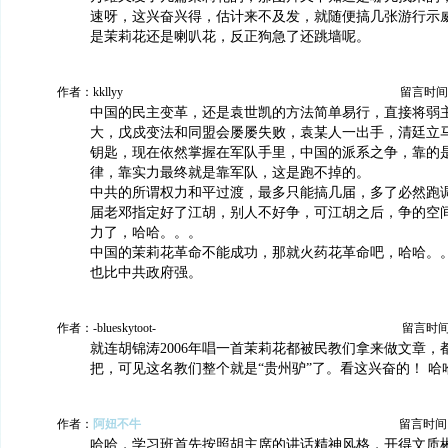
速呀，这兴奋兴得，估计来不及发，就随便搞几张游行示
是茉莉花还是喇叭花，反正狗急了还跳墙呢。
作者：kkllyy
留言时间：20
中国的民主变革，还是袁世凯的方法简单易行，直接将弱
大，戊戍变法和同盟会屡屡失败，袁某人一出手，清廷立
钥匙，现在依然掌握在军队手里，中国的派系之争，靠的
律，靠实力最终就是靠军队，这是跑不掉的。
中共的所谓权力和平过渡，最多只能搞几届，多了必然跑
届老邓指定好了江胡，别人不好争，可江胡之后，争的空
力了，哈哈。。。
中国的茉莉花革命不能成功，那就火药花革命吧，哈哈。
也比中共政府强。
作者：-blueskytoot-
留言时间：2
就连胡锦涛2006年唱一首茉莉花都被民教们拿来做文章，
把，可见这名教们整个就是“贵州驴”了。看这兴奋的！ 哈
作者：
阿妞不牛
留言时间：20
哈哈，学习班首先按照胡主席的讲话精神风格，开得文质