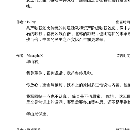
女士们先生们接着斗共党呀，连美国之音都卷铺盖打道回
啥。
作者：kkllyy
留言时间：20
共产独裁远比传统的封建独裁和资产阶级独裁凶恶，像中
石的独裁，都要凶残百倍，北韩的独裁，也比南韩的李承
残百倍，中国的民主之路实比百年前更艰辛。
作者：MustaphaK
留言时间：20
华山君,
我尊重你，跟你说话，我得多停几秒。
你放心，重金属被封，技术上的原因多过他说话内容。他
我写回帖一点也不认真， 简直是不假思索。 你想， 这班
里全是常识上的漏洞，哪里需要多加费神思。还不是手到
华山兄保重。