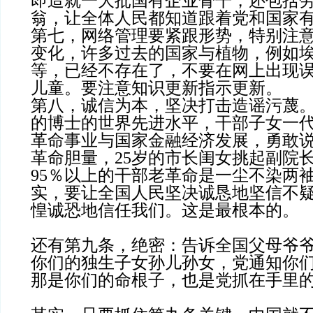
即造就一大批国有企业骨干，还包括
翁，让全体人民都知道跟着党和国家
第七，网络管理要紧跟形势，特别注
变化，许多过去的国家与植物，例如
等，已经不存在了，不要在网上出现
儿童。要注意知识更新指示更新。
第八，诚信为本，坚决打击造谣污蔑
的博士的世界先进水平，干部子女一
革命事业与国家金融经济发展，勇敢
革命胆量，25岁的市长闺女挑起副院
95％以上的干部老革命是一尘不染两
实，要让全国人民坚决诚恳地坚信不
惶诚恐地信任我们。这是最根本的。
还有第九条，绝密：告诉全国父母爷
你们的独生子女孙儿孙女，党通知你
那是你们的命根子，也是党抓在手里