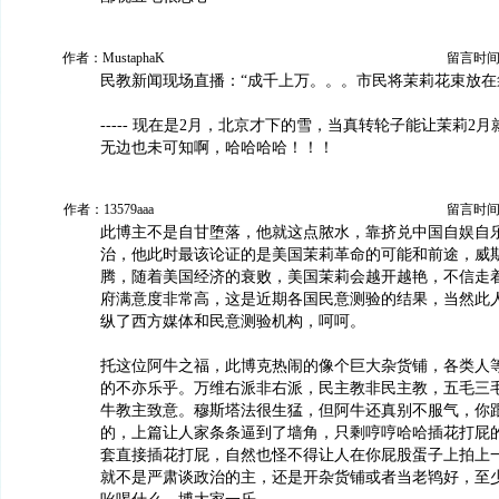
作者：MustaphaK
留言时间：20
民教新闻现场直播：“成千上万。。。市民将茉莉花束放在
----- 现在是2月，北京才下的雪，当真转轮子能让茉莉2
无边也未可知啊，哈哈哈哈！！！
作者：13579aaa
留言时间：20
此博主不是自甘堕落，他就这点脓水，靠挤兑中国自娱自
治，他此时最该论证的是美国茉莉革命的可能和前途，威
腾，随着美国经济的衰败，美国茉莉会越开越艳，不信走
府满意度非常高，这是近期各国民意测验的结果，当然此
纵了西方媒体和民意测验机构，呵呵。
托这位阿牛之福，此博克热闹的像个巨大杂货铺，各类人
的不亦乐乎。万维右派非右派，民主教非民主教，五毛三
牛教主致意。穆斯塔法很生猛，但阿牛还真别不服气，你
的，上篇让人家条条逼到了墙角，只剩哼哼哈哈插花打屁
套直接插花打屁，自然也怪不得让人在你屁股蛋子上拍上
就不是严肃谈政治的主，还是开杂货铺或者当老鸨好，至