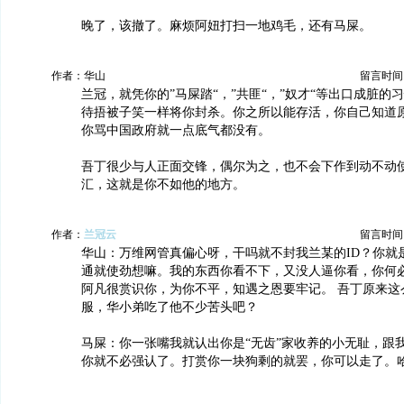
晚了，该撤了。麻烦阿妞打扫一地鸡毛，还有马屎。
作者：华山
留言时间：20
兰冠，就凭你的”马屎踏“，”共匪“，”奴才“等出口成脏的
待捂被子笑一样将你封杀。你之所以能存活，你自己知道
你骂中国政府就一点底气都没有。
吾丁很少与人正面交锋，偶尔为之，也不会下作到动不动使
汇，这就是你不如他的地方。
作者：
兰冠云
留言时间：20
华山：万维网管真偏心呀，干吗就不封我兰某的ID？你就
通就使劲想嘛。我的东西你看不下，又没人逼你看，你何
阿凡很赏识你，为你不平，知遇之恩要牢记。 吾丁原来这
服，华小弟吃了他不少苦头吧？
马屎：你一张嘴我就认出你是“无齿”家收养的小无耻，跟
你就不必强认了。打赏你一块狗剩的就罢，你可以走了。哈