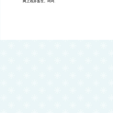
网上戏弄畜生。呵呵.