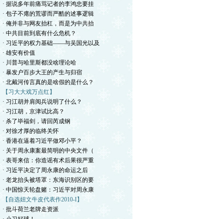
· 据说多年前痛骂记者的李鸿忠要挂
· 包子不瘪的荒谬而严酷的述事逻辑
· 俺并非与网友抬杠，而是为中共抬
· 中共目前到底有什么危机？
· 习近平的权力基础——与吴国光以及
· 雄安有价值
· 川普与哈里斯都没啥理论哈
· 暴发户百步大王的产生与归宿
· 北戴河传言真的是啥假的是什么？
【习大大戏万点红】
· 习江胡并肩阅兵说明了什么？
· 习江胡，京津试比高？
· 杀了毕福剑，请回芮成钢
· 对徐才厚的临终关怀
· 香港在逼着习近平做邓小平？
· 关于周永康案最简明的中央文件（
· 表哥来信：你造谣有术后果很严重
· 习近平决定了周永康的命运之后
· 老龙抬头被塔罩：东海识别区的要
· 中国惊天轮盘赌：习近平对周永康
【自选妞文牛皮代表作2010-I】
· 批斗荷兰老牌走资派