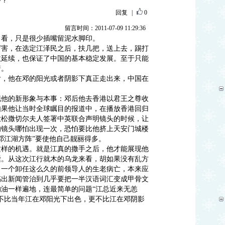
爷？
回复
|
0
留言时间：2011-07-09 11:29:36
常看，只是很少插嘴留泥水脚印。
厉害，在选定江泽民之后，扶几把，送上去，踢打
政延续，也保证了中国的基本稳定发展。至于只能
着。
后，他在邓的阳光或者阴影下真正走出来，中国在
。
现他的新形象与本事：邓后他去香港以君王之尊收
如果他让当时全球瞩目的报道中，在播放香港回归
放松撒切尔夫人签署中英联合声明镜头的时候，让
的镜头哪怕出现一次，恐怕要比他挤上天安门城楼
邓江湖方阵”要使他自己靓丽得多。
这样的机遇。就是江真的撒手之后，他才能展现他
囊。从这次江行就木的乌龙来看，胡如果没有乱方
。一个卸任这么久的前领导人的生老病亡，本来应
搞出新闻管治到几乎要把一半汉语词汇变成甲骨文
油一样遍地，连最简单的问题“江总近来无恙
不比当年江在邓阳光下出色，更不比江在邓阴影