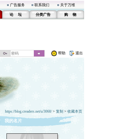
广告服务
联系我们
关于万维
论 坛
分类广告
购 物
帮助
退出
https://blog.creaders.net/u/3068/
>
复制
>
收藏本页
我的名片