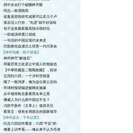
· 四中全会打个瞌睡睁开眼
· 同志—称谓残简
· 诺曼底登陆研究成果可以卖几个卢
· 落后没人打你，“先进”就不好说啦
· 包子这条最新最高指示很好玩
· 一部戏演绎透江胡戏
· 一句话的中国近现代未来史
· 巴勒斯坦血灌沃土培育一代代革命
【神州鸟瞰：鹞子抓兔】
· 神州神咒“解放后”
· 邓最厉害之处是让中国人吃饱饭也
· 【中華民國是二戰戰敗國】，惊讶
· 五四到六四：一个月时空错落
· 喝了一瓶鸿茅，俺为这位蒋公后怕
· 环球时报胡锡进被网友施暴
· 从中领馆枪击案看黑名单之黑
· 挪威人为什么跟中国过不去？
· 冯胜平新作《文革人》值得关注
· 蔡英文：很有全局观念的国家领导
【神州远古：千年以贯】
· 纪念六四旧作重发：六四“平反”的
· 俺要上访申冤——俺从来不认为毛有