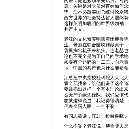
闲差：他也必须承先启后。对内
算，关键是对党员对百姓如何念
垫，江不必跟美国总统讨论杀猪
西方世界的社会贤达哲人居然有
这样英明加聪明的世界级领袖，
共产主义。
老江的文化素养明摆着比赫鲁晓
生。老赫在联合国脱鞋敲桌子，
袋里掏出梳子来梳头。连老赫也
论也不完全是为了自己的学术地
须要有个起码的一二三，向老百
示，中国的共产党为什么能够领
江总把中央党校社科院人大北大
囊全部找来，给他们讲了这个道
要鼓捣出这样一个基本理论出来
么无产阶级先锋队。我们应该代
志就这样说过，我记得很清楚，
代表全国人民，一个不剩！
有同志插话，江总，捡赫鲁晓夫
什么不妥？老江说，赫鲁晓夫是