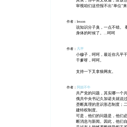
其实，你中英文双通，应该
审视咱们这些报不出“单位”来
作者：lesson
说知识分子臭，一点不错。 
身体的时候了。...呵呵
作者：
凡平
小穆子，呵呵，最近你凡平
干爹呀，呵呵。
支持一下叉拿狼网友。
作者：
阿妞不牛
共产党的问题，其实哪一个
俄共中央书记久加诺夫就说
垄断真理的意识形态制度；
建特权制度。
可是，他们的问题是，他们
断消息与新闻。因此，他们