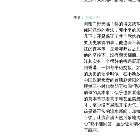
见过有人能够垄断领导阎王
作者：
阿妞不牛
谢谢二野光临！你的博文我
俺同意你的看法，邓小平的
几下，还是保证了共产党执
要历史掌管的事，他也管不
江的真本事，是老邓归西之
他的掌控下，没有翻天翻船
江其实有一个很好的机遇展
回香港。一切都平稳交接。
的历史的记录时候，在不断
中国政府负责的首脑赵紫阳
硬撑三小时代替胡哥检阅“毛
胡哥的真本事，似乎也要看
的真本事或者真平庸甚至窝
寸，至少没有展现开拓大气
该是很正常的流水新闻，却
上锁，让流言满天然后象地沟
否”都不能回答，至少证明胡
下靓丽。