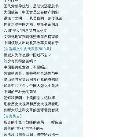
· 小习好球！
· 国民党领导抗战，是胡说还是总书
· 为国献策：中国官员公布财产的实
· 逻辑与文明——从吴仪的一则传说谈
· 世界之涡中国之福：奥斯曼帝国废
· 六四“平反”的意义与无意义
· 文强死刑宣判前薄熙来亲自提审谈
· 中国领导人出访礼宾改革关键在于
【自选妞文牛皮代表作2010-II】
· 挪威人为什么跟中国过不去？
· 刘少奇死得痛苦吗？
· 中国要兴旺发达，不要崛起
· 阿妞搏涛哥：希特勒的合法性与中
· 梁山伯与祝英台同共产党的恩怨情
· 如果中共下台，中国人怎么个死法
· 中国的三种光明前途
· 朝鲜和伊朗：中美面临世纪抉择
· 毛看历史大视野和历史大视野看毛
· 判断大跃进和文革的荒谬需要智慧
【台海风云】
· 历史的牢笼与战略的迷局——呼应余
· 川普的“嚣张”与包子的怂
· 读沽渎【川普回归，将带给台湾一