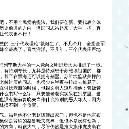
吧，不用全民党的提法。我们要创新。要代表全体
历史前进的方向！泽民同志站起来，大手一挥，真
让代表更不行！
整的“三个代表理论”就诞生了。不几个月，全党全军
妹全戴表了，喜气洋洋。不几年，三个代表庄严地
实把列宁斯大林的一人党向文明进步大大推进了一步。
，有特别专长，尤其是特别忠于苏维埃祖国的，都
，甚至在黑海还可以拥有别墅。苏维埃监狱关押的
老赫讨厌的同志，也很少在半夜被拉出去枪毙了。
在讨厌老赫的时候，也很文明人道对待他：管饭管
什么书写什么字，只要他老老实实呆在别墅里。当
也没有把赫鲁晓夫当作什么特别的恶人坏人，因为
林摆不到一个位置。
气。虽然他不让老赵随便出家门，但也不是他宣布
虽然是背诵的赫鲁晓夫教导，但也不是没有创新，
的方向，就很大气，尽管仍然是拉大旗作虎皮裹在