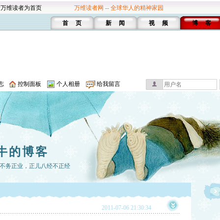
设万维读者为首页
万维读者网 -- 全球华人的精神家园
首 页
新 闻
视 频
博 客
志
控制面板
个人相册
给我留言
牛的博客
不务正业，正儿八经不正经
2011-07-06 21:30:34