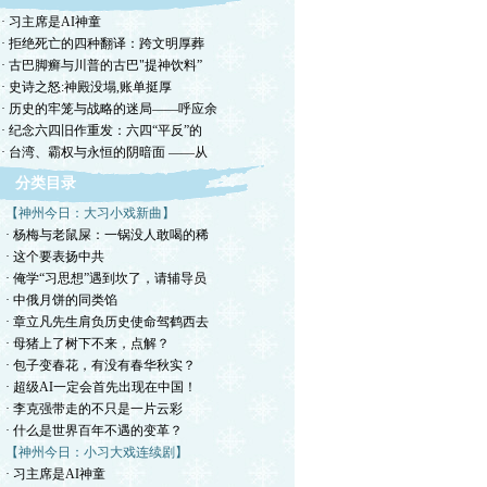
· 习主席是AI神童
· 拒绝死亡的四种翻译：跨文明厚葬
· 古巴脚癣与川普的古巴"提神饮料”
· 史诗之怒:神殿没塌,账单挺厚
· 历史的牢笼与战略的迷局——呼应余
· 纪念六四旧作重发：六四“平反”的
· 台湾、霸权与永恒的阴暗面 ——从
分类目录
【神州今日：大习小戏新曲】
· 杨梅与老鼠屎：一锅没人敢喝的稀
· 这个要表扬中共
· 俺学“习思想”遇到坎了，请辅导员
· 中俄月饼的同类馅
· 章立凡先生肩负历史使命驾鹤西去
· 母猪上了树下不来，点解？
· 包子变春花，有没有春华秋实？
· 超级AI一定会首先出现在中国！
· 李克强带走的不只是一片云彩
· 什么是世界百年不遇的变革？
【神州今日：小习大戏连续剧】
· 习主席是AI神童