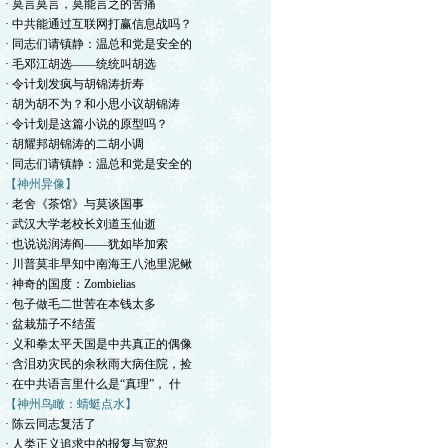
· 莫言莫言，莫能言之的苦痛
· 中共能通过互联网打赢信息战吗？
· 同志们请镇静：温总和党是安全的
· 毛邓江胡选——统统叫胡选
· 令计划发疯与胡锦涛折寿
· 胡为胡不为？和小思小议胡锦涛
· 令计划是这篇小说的原型吗？
· 胡耀邦胡锦涛的二胡小调
· 同志们请镇静：温总和党是安全的
【神州异像】
· 老舍《茶馆》与莫谈国事
· 武汉大学老校长刘道玉仙逝
· 也说说润涛阎——犹如毕加索
· 川普莫非早知中南海王八池里泥鳅
· 神奇的国度：Zombielias
· 包子做毛二世苦在本钱太多
· 盆栽茄子不结蛋
· 义和拳太平天国是中共真正的偶像
· 含泪劝灾民的余秋雨大病住院，捡
· 在中共语言里什么是“真理”， 什
【神州鸟瞰：蜻蜓点水】
· 陈云同志复活了
· 人类正义追求中的报复与宽恕