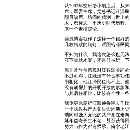
从
2002
年交班给小胡之后，从来
席，军委主席，党总书记江泽民
醒目缺席。坊间的猜测与世上的
木，都标志一个历史时代历程。
来一个盖棺定论。
德孤博客就作了这样一个很好的
几枚精致的铜钉，试图给泽民同
不知为什么，我这次怎么也无法
江不肯就木呢，还是只被玩一下
俺非常欣赏德孤对江客观冷静的
不过毛邓，江既没有什么丰功伟
阳相比，他江泽民也比不上。他
没有胡耀邦的开明开放的形象和
与其后任相比，比较有个性一些
我倒更愿意把江跟赫鲁晓夫作比
一个执政共产大党生命周期历史
端同时强大无比的共产党在走向
延年益寿长生不老，甚至获得回
努力与作为都有师承。俺拿老江