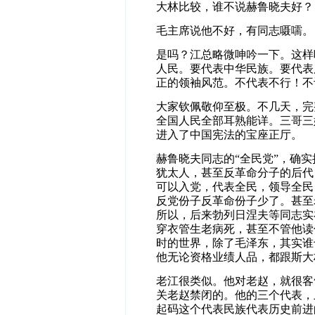
大林比较，谁不说赫鲁晓夫好？
毛主席说他不好，有同志嗫嚅。
是吗？江总略微呻吟一下。这样
人民。要代表中华民族。要代表
正的领袖风范。不代表不行！不
大家钦佩敬仰至极。不几天，完
全国人民全部耳熟能详。三哥三
进入了中国宪法的宝座正厅。
赫鲁晓夫同志的“全民党”，确
犹太人，甚至反革命分子的后代
可以入党，代表全民，领导全民
反党份子反革命份子少了。甚至
所以，后来勃列日涅夫等同志实
穿衣管生老病死，甚至不管他读
时的世界，除了毛泽东，其实谁
他无论资格业绩人品，都跟斯大
老江很类似。他对老赵，就很客
关老赵禁闭的。他的三个代表，
起码这个代表民族代表历史前进