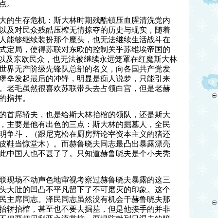
点。
大的生存危机：斯大林时期残酷镇压血腥清洗党内
以及对民众残酷压榨无情掠夺的历史与现实，随着
人能够继续装扮那个魔头，也无法继续生活战斗在
式定局，使得苏联对东欧的控制关乎苏维埃帝国的
”以及东欧民众，也无法被继续永远笼罩在红魔斯大林
世界无产阶级先锋队总部的名义，向各国共产党发
堡垒发起最后的冲锋，明显是痴人说梦，只能引来
。老毛虽然很喜欢苏联带头去占领白宫，但是老赫
的指挥。
的首席轿夫，也是给斯大林抬棺的领队，还是斯大
，主要是他有出色的三点：斯大林的掘墓人，全民
明争斗，（跟尼克松在厨房辩论宰资本主义的猪还
皮鞋当惊堂木）。而赫鲁晓夫同志最凸出暴露漂亮
此中国人也不甚了了。只知道赫鲁晓夫是个小夫秃
联现场不动声色地审视考察过赫鲁晓夫暴露的这三
头大肚的凹凸不平凡留下了不可磨灭的印象。这个
民主席同志。泽民同志虽然没有机会干赫鲁晓夫那
抬轿抬棺，甚至也不要去掘墓，但是他接手的并非