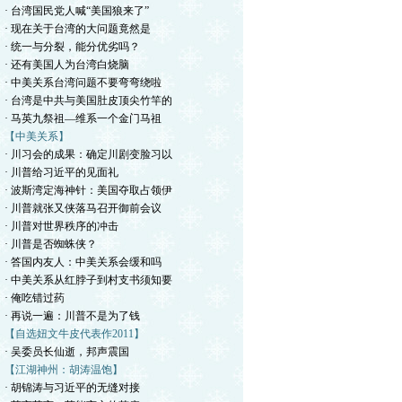
· 台湾国民党人喊“美国狼来了”
· 现在关于台湾的大问题竟然是
· 统一与分裂，能分优劣吗？
· 还有美国人为台湾白烧脑
· 中美关系台湾问题不要弯弯绕啦
· 台湾是中共与美国肚皮顶尖竹竿的
· 马英九祭祖—维系一个金门马祖
【中美关系】
· 川习会的成果：确定川剧变脸习以
· 川普给习近平的见面礼
· 波斯湾定海神针：美国夺取占领伊
· 川普就张又侠落马召开御前会议
· 川普对世界秩序的冲击
· 川普是否蜘蛛侠？
· 答国内友人：中美关系会缓和吗
· 中美关系从红脖子到村支书须知要
· 俺吃错过药
· 再说一遍：川普不是为了钱
【自选妞文牛皮代表作2011】
· 吴委员长仙逝，邦声震国
【江湖神州：胡涛温饱】
· 胡锦涛与习近平的无缝对接