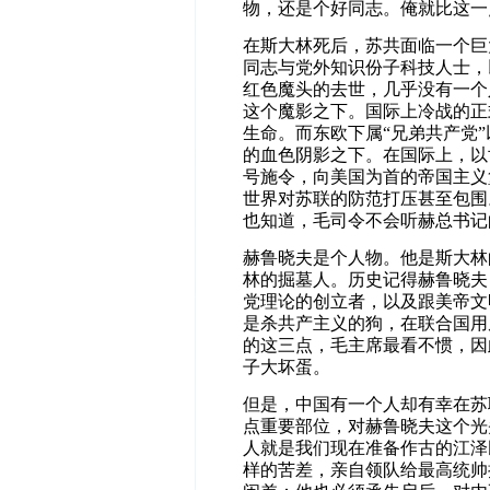
物，还是个好同志。俺就比这一
在斯大林死后，苏共面临一个巨
同志与党外知识份子科技人士，
红色魔头的去世，几乎没有一个
这个魔影之下。国际上冷战的正
生命。而东欧下属“兄弟共产党
的血色阴影之下。在国际上，以
号施令，向美国为首的帝国主义
世界对苏联的防范打压甚至包围
也知道，毛司令不会听赫总书记
赫鲁晓夫是个人物。他是斯大林
林的掘墓人。历史记得赫鲁晓夫
党理论的创立者，以及跟美帝文
是杀共产主义的狗，在联合国用
的这三点，毛主席最看不惯，因
子大坏蛋。
但是，中国有一个人却有幸在苏
点重要部位，对赫鲁晓夫这个光
人就是我们现在准备作古的江泽
样的苦差，亲自领队给最高统帅