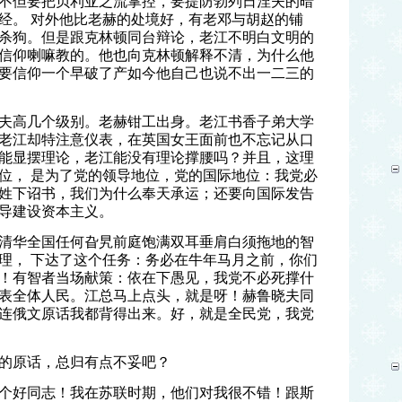
不但要把贝利亚之流掌控，要提防勃列日涅夫的暗
经。 对外他比老赫的处境好，有老邓与胡赵的铺
杀狗。但是跟克林顿同台辩论，老江不明白文明的
信仰喇嘛教的。他也向克林顿解释不清，为什么他
要信仰一个早破了产如今他自己也说不出一二三的
夫高几个级别。老赫钳工出身。老江书香子弟大学
老江却特注意仪表，在英国女王面前也不忘记从口
能显摆理论，老江能没有理论撑腰吗？并且，这理
位， 是为了党的领导地位，党的国际地位：我党必
姓下诏书，我们为什么奉天承运；还要向国际发告
导建设资本主义。
清华全国任何旮旯前庭饱满双耳垂肩白须拖地的智
理， 下达了这个任务：务必在牛年马月之前，你们
！有智者当场献策：依在下愚见，我党不必死撑什
表全体人民。江总马上点头，就是呀！赫鲁晓夫同
连俄文原话我都背得出来。好，就是全民党，我党
的原话，总归有点不妥吧？
个好同志！我在苏联时期，他们对我很不错！跟斯