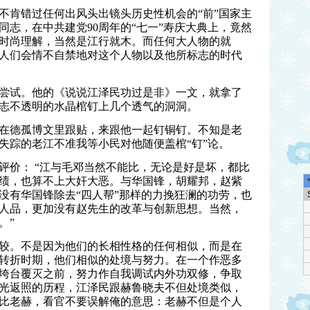
不肯错过任何出风头出镜头历史性机会的“前”国家主
同志，在中共建党
90
周年的“七一”寿庆大典上，竟然
时尚理解，当然是江行就木。而任何大人物的就
人们会情不自禁地对这个人物以及他所标志的时代
尝试。他的《说说江泽民功过是非》一文，就拿了
志不透明的水晶棺钉上几个透气的洞洞。
在德孤博文里跟贴，来跟他一起钉铜钉。不知是老
失踪的老江不准我等小民对他随便盖棺“钉”论。
评价：
“江与毛邓当然不能比，无论是好是坏，都比
绩，也算不上大奸大恶。与华国锋，胡耀邦，赵紫
没有华国锋除去
“
四人帮
”
那样的力挽狂澜的功劳，也
人品，更加没有赵先生的改革与创新思想。当然，
。”
较。不是因为他们的长相性格的任何相似，而是在
转折时期，他们相似的处境与努力。在一个作恶多
垮台覆灭之前，努力作自我调试内外功双修，争取
光返照的历程，江泽民跟赫鲁晓夫不但处境类似，
比老赫，看官不要误解俺的意思：老赫不但是个人