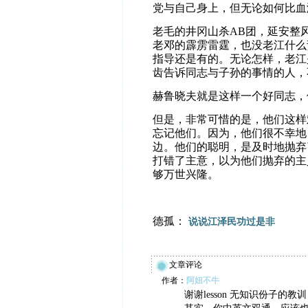
党与自己身上，但无论如何比血
老毛的井冈山杀
AB
团，延安整
老邓的霹雳雷霆，也没老江什么
指导还是有的。无论怎样，老江
齿告诉同志与子孙的事情的人，
赫鲁晓夫就是这样一个好同志，
但是，非常可惜的是，他们这样
忘记他们。因为，他们很不幸地
边。他们的聪明，是及时地抛弃
打错了主意，以为他们抛弃的主
够万世兴隆。
德孤：
说说江泽民功过是非
文章评论
作者：
阿妞不牛
谢谢lesson 无知识份子的教