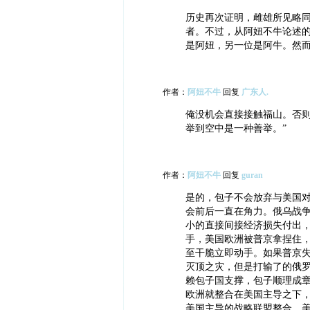
历史再次证明，雌雄所见略
者。不过，从阿妞不牛论述
是阿妞，另一位是阿牛。然
作者：
阿妞不牛
回复
广东人.
俺没机会直接接触福山。否则
举到空中是一种善举。”
作者：
阿妞不牛
回复
guran
是的，包子不会放弃与美国
会前后一直在角力。俄乌战
小的直接间接经济损失付出
手，美国欧洲被普京拿捏住
至干脆立即动手。如果普京
灭顶之灾，但是打输了的俄
赖包子国支撑，包子顺理成
欧洲就整合在美国主导之下
美国主导的战略联盟整合。美