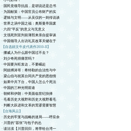
· 小习好球！
· 国民党领导抗战，是胡说还是总书
· 为国献策：中国官员公布财产的实
· 逻辑与文明——从吴仪的一则传说谈
· 世界之涡中国之福：奥斯曼帝国废
· 六四“平反”的意义与无意义
· 文强死刑宣判前薄熙来亲自提审谈
· 中国领导人出访礼宾改革关键在于
【自选妞文牛皮代表作2010-II】
· 挪威人为什么跟中国过不去？
· 刘少奇死得痛苦吗？
· 中国要兴旺发达，不要崛起
· 阿妞搏涛哥：希特勒的合法性与中
· 梁山伯与祝英台同共产党的恩怨情
· 如果中共下台，中国人怎么个死法
· 中国的三种光明前途
· 朝鲜和伊朗：中美面临世纪抉择
· 毛看历史大视野和历史大视野看毛
· 判断大跃进和文革的荒谬需要智慧
【台海风云】
· 历史的牢笼与战略的迷局——呼应余
· 川普的“嚣张”与包子的怂
· 读沽渎【川普回归，将带给台湾一