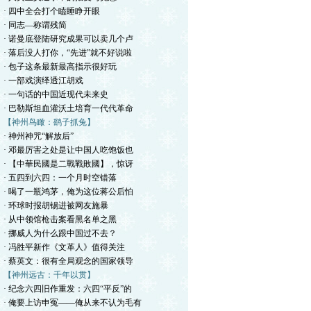
· 四中全会打个瞌睡睁开眼
· 同志—称谓残简
· 诺曼底登陆研究成果可以卖几个卢
· 落后没人打你，“先进”就不好说啦
· 包子这条最新最高指示很好玩
· 一部戏演绎透江胡戏
· 一句话的中国近现代未来史
· 巴勒斯坦血灌沃土培育一代代革命
【神州鸟瞰：鹞子抓兔】
· 神州神咒“解放后”
· 邓最厉害之处是让中国人吃饱饭也
· 【中華民國是二戰戰敗國】，惊讶
· 五四到六四：一个月时空错落
· 喝了一瓶鸿茅，俺为这位蒋公后怕
· 环球时报胡锡进被网友施暴
· 从中领馆枪击案看黑名单之黑
· 挪威人为什么跟中国过不去？
· 冯胜平新作《文革人》值得关注
· 蔡英文：很有全局观念的国家领导
【神州远古：千年以贯】
· 纪念六四旧作重发：六四“平反”的
· 俺要上访申冤——俺从来不认为毛有