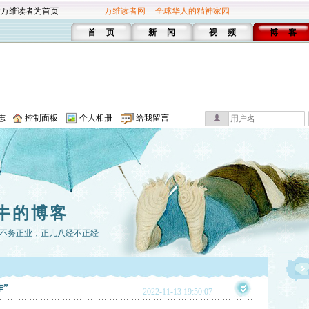
设万维读者为首页
万维读者网 -- 全球华人的精神家园
首 页
新 闻
视 频
博 客
志
控制面板
个人相册
给我留言
牛的博客
不务正业，正儿八经不正经
”
2022-11-13 19:50:07