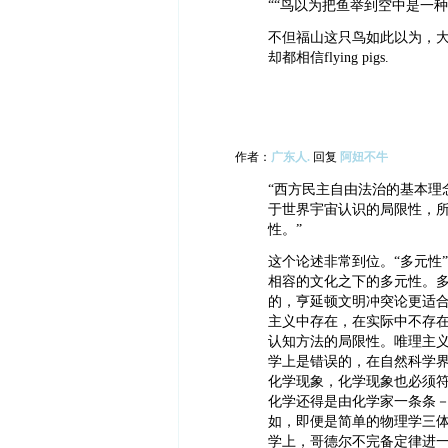
““鸟以为把鱼举到空中是一种
不但福山这只鸟如此以为，
却都相信flying pigs.
作者：
广东人.
回复
阿妞不牛
“西方民主自由法治的基本理
于世界宇宙认识的局限性，
性。”
这个论述非常到位。“多元性
相容的文化之下的多元性。
的，亨延顿文明冲突论更适
主义中存在，在实际中不存
认知方法的局限性。唯理主
学上是错误的，在自然科学
化学现象，化学现象也必须
化学还得是由化学家一条条
如，即便是简单的物理学三
学上，哥德尔不完备定律进