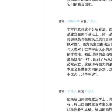
它们的联合国吧。
作者：
阿妞不牛
回复
广东人.
非常同意你这个分析看法。
是建立在两个基点上：第一
传舆论愚弄操控民众思想言论
绝对性”。西方民主自由法治
与人类对于世界宇宙认识的
的非理性。福山理论的轰动在
最高阶段”一样，回到了马克
必然死亡，这或许有强大的
本主义是世界大同的必然，这
不太久，只争朝夕”。
作者：
广东人.
回复
广东人.
如果福山停留在政治学上，
程，得出自由民主资本主义
已经完备和正确。福山的画蛇