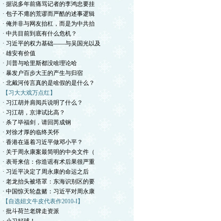
· 据说多年前痛骂记者的李鸿忠要挂
· 包子不瘪的荒谬而严酷的述事逻辑
· 俺并非与网友抬杠，而是为中共抬
· 中共目前到底有什么危机？
· 习近平的权力基础——与吴国光以及
· 雄安有价值
· 川普与哈里斯都没啥理论哈
· 暴发户百步大王的产生与归宿
· 北戴河传言真的是啥假的是什么？
【习大大戏万点红】
· 习江胡并肩阅兵说明了什么？
· 习江胡，京津试比高？
· 杀了毕福剑，请回芮成钢
· 对徐才厚的临终关怀
· 香港在逼着习近平做邓小平？
· 关于周永康案最简明的中央文件（
· 表哥来信：你造谣有术后果很严重
· 习近平决定了周永康的命运之后
· 老龙抬头被塔罩：东海识别区的要
· 中国惊天轮盘赌：习近平对周永康
【自选妞文牛皮代表作2010-I】
· 批斗荷兰老牌走资派