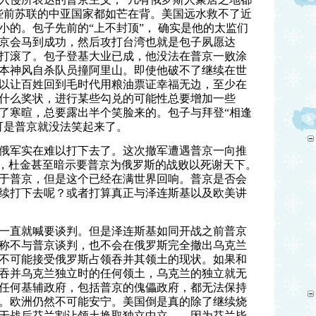
些前苏联的中亚国家都如芒在背。美国远水救不了近
小的。包子先前的“上不封顶”， 确实是他的太监们
京会马到成功，然后攻打台湾也就是包子夙愿达
打滚了。包子登基大业已成，他没法在普京一败涂
本神风自杀队员撞阿里山。即使他破不了继续在世
以让百姓回到毛时代用粮油票证幸福无边，至少在
什么奖状，进行某些勾兑的可能性总要增加一些
了寒暄，总要露出半个笑脸来的。包子与拜登“相逢
可是普京就没法笑起来了。
俄军实在难以打下去了。这次撤军遭遇普京一向推
弹，杜金甚至暗示要普京为俄罗斯的战败以死谢天下。
于普京，但是这个已经在满世界回响。普京是否会
续打下去呢？或者打算真正与泽连斯基以及欧美讲
一直就喊要谈判。但是泽连斯基如同开战之前普京
称不与普京谈判，也不会在俄罗斯完全撤出乌克兰
不可能接受俄罗斯占领吞并其领土的现状。如果和
吞并乌克兰独立时的任何领土，乌克兰的独立就无
任何基辅政府，包括普京的傀儡政府，都无法保持
。欧洲仍然不可能安宁。美国倒是真的除了继续烧
于战后芬兰割让领土换取独立中立——因为芬兰毕