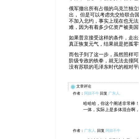
俄军撤出所有占领的乌克兰独立
出， 但是可以考虑先交给联合
不加入北约，事实上现在也无法
难，因为有着多少亿资产被美国
如果普京接受这样的条件，走出
真正恢复元气，结果就是把孤零
而包子到了这一步，虽然照样可
阶级专政的铁拳，就无法去撞阿
没有苏联的毛泽东时代的相对平
文章评论
作者：
阿妞不牛
回复
广东人.
哈哈哈，你这个阐述非常棒
一体，实际上是多体混合啊
作者：
广东人.
回复
阿妞不牛