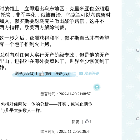
时的领土，立即退出乌东地区；克里米亚也必须退
国托管，非军事化，俄族自治。乌克兰可以考虑暂时
加入。俄罗斯要对乌克兰做出战争赔偿，这并不
西方扣押。欧美西方解除制裁。
这一步之后，欧洲获得和平，俄罗斯自己才有希望
零一个包子推到火上烤。
以对内对任何人实行无产阶级专政，但是他的无产
里山，也很难在海外耍威风了。世界至少恢复到了
静。
浏览(33942)
(89)
评论(72)
发表评论
留言时间：2022-11-20 21:08:57
！包括对俺两位一体的分析——其实，俺岂止两位
，与几乎大多数人一样。
回复
|
1
留言时间：2022-11-20 20:36:44