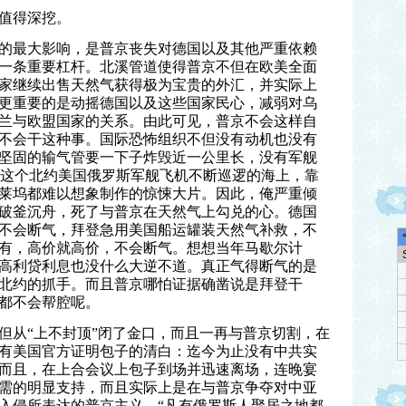
值得深挖。
的最大影响，是普京丧失对德国以及其他严重依赖
一条重要杠杆。北溪管道使得普京不但在欧美全面
家继续出售天然气获得极为宝贵的外汇，并实际上
更重要的是动摇德国以及这些国家民心，减弱对乌
兰与欧盟国家的关系。由此可见，普京不会这样自
不会干这种事。国际恐怖组织不但没有动机也没有
坚固的输气管要一下子炸毁近一公里长，没有军舰
 在这个北约美国俄罗斯军舰飞机不断巡逻的海上，靠
好莱坞都难以想象制作的惊悚大片。因此，俺严重倾
破釜沉舟，死了与普京在天然气上勾兑的心。德国
不会断气，拜登急用美国船运罐装天然气补救，不
有，高价就高价，不会断气。想想当年马歇尔计
高利贷利息也没什么大逆不道。真正气得断气的是
北约的抓手。而且普京哪怕证据确凿说是拜登干
都不会帮腔呢。
但从“上不封顶”闭了金口，而且一再与普京切割，在
有美国官方证明包子的清白：迄今为止没有中共实
而且，在上合会议上包子到场并迅速离场，连晚宴
需的明显支持，而且实际上是在与普京争夺对中亚
入侵所表达的普京主义，“凡有俄罗斯人聚居之地都