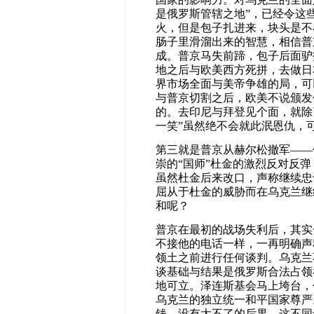
是俄罗斯管辖之地”，已经令这
火，但是包子扎进来，块头是不
肠子里滑溜出来的智慧，相信普
成。普京马失前蹄，包子后面驴
地之后与欧美西方死拼，去做日
界市场全面与美帝争雄的局，可
与普京切割之后，欧美不说颁发
的。去印尼与拜登见个面，就除
一笑”虽然绝不会就此泯恩仇，
第三就是普京从赫尔松撤军——
崇的“国师”杜金的激烈反对反
虽然杜金后来改口，声称继续忠
屈从于杜金的威胁而在乌克兰继
和呢？
普京在最初的战场失利后，其实
不接他的电话一样，一再明确声
领土之前进行任何谈判。
乌克兰
谈基础与结果是俄罗斯合法占领
地可立。泽连斯基会马上垮台，
乌克兰的独立统一和平国家尊严
钱，没有大不了的后果。这不同