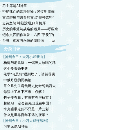
· 习主席是AI神童
· 拒绝死亡的四种翻译：跨文明厚葬
· 古巴脚癣与川普的古巴"提神饮料”
· 史诗之怒:神殿没塌,账单挺厚
· 历史的牢笼与战略的迷局——呼应余
· 纪念六四旧作重发：六四“平反”的
· 台湾、霸权与永恒的阴暗面 ——从
分类目录
【神州今日：大习小戏新曲】
· 杨梅与老鼠屎：一锅没人敢喝的稀
· 这个要表扬中共
· 俺学“习思想”遇到坎了，请辅导员
· 中俄月饼的同类馅
· 章立凡先生肩负历史使命驾鹤西去
· 母猪上了树下不来，点解？
· 包子变春花，有没有春华秋实？
· 超级AI一定会首先出现在中国！
· 李克强带走的不只是一片云彩
· 什么是世界百年不遇的变革？
【神州今日：小习大戏连续剧】
· 习主席是AI神童