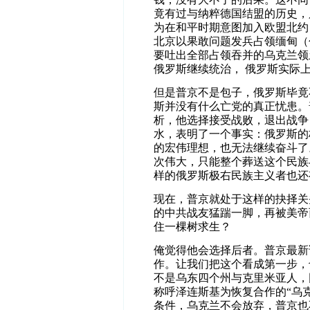
竟有过与纳粹德国结盟的历史，
为在和平时期意图加入欧盟北约
北京以果敢问题发兵占领缅甸（
要吐出全部占领吞并的乌克兰领
俄罗斯继续统治， 俄罗斯实际
但是普京不是包子，俄罗斯毕竟
斯并没有什么亡党的真正忧患。
析，他选择接受战败，退出战争
水，表明了一个事实：俄罗斯的
的宏伟理想，也无法继续奋斗了
次伟大，只能整个葬送这个民族
样的俄罗斯极右民族主义者也还
现在，普京就处于这样的抉择关
的中共战友猛踹一脚，再被美帝
住一棵树求生？
俺觉得他会选择后者。普京最新
作。让我们把这个看成第一步，
不是乌东四个州与克里米亚人，
称呼泽连斯基为恢复合作的“乌
条件，乌克兰不会放弃，普京也