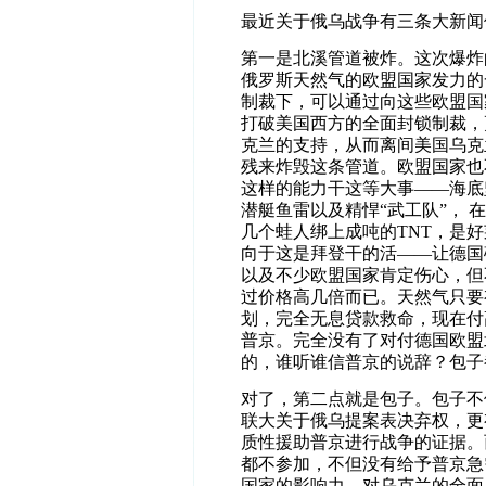
最近关于俄乌战争有三条大新闻
第一是北溪管道被炸。这次爆炸
俄罗斯天然气的欧盟国家发力的
制裁下，可以通过向这些欧盟国
打破美国西方的全面封锁制裁，
克兰的支持，从而离间美国乌克
残来炸毁这条管道。欧盟国家也
这样的能力干这等大事——海底
潜艇鱼雷以及精悍“武工队”，
几个蛙人绑上成吨的TNT，是
向于这是拜登干的活——让德国
以及不少欧盟国家肯定伤心，但
过价格高几倍而已。天然气只要
划，完全无息贷款救命，现在付
普京。完全没有了对付德国欧盟
的，谁听谁信普京的说辞？包子
对了，第二点就是包子。包子不
联大关于俄乌提案表决弃权，更
质性援助普京进行战争的证据。
都不参加，不但没有给予普京急
国家的影响力。对乌克兰的全面