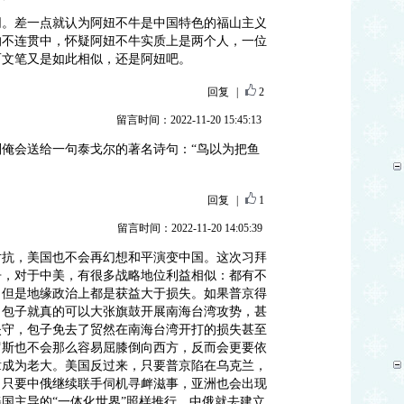
同。差一点就认为阿妞不牛是中国特色的福山主义
的不连贯中，怀疑阿妞不牛实质上是两个人，一位
而文笔又是如此相似，还是阿妞吧。
回复
|
2
留言时间：2022-11-20 15:45:13
俺会送给一句泰戈尔的著名诗句：“鸟以为把鱼
回复
|
1
留言时间：2022-11-20 14:05:39
对抗，美国也不会再幻想和平演变中国。这次习拜
争，对于中美，有很多战略地位利益相似：都有不
，但是地缘政治上都是获益大于损失。如果普京得
，包子就真的可以大张旗鼓开展南海台湾攻势，甚
失守，包子免去了贸然在南海台湾开打的损失甚至
罗斯也不会那么容易屈膝倒向西方，反而会更要依
章成为老大。美国反过来，只要普京陷在乌克兰，
，只要中俄继续联手伺机寻衅滋事，亚洲也会出现
国主导的“一体化世界”照样推行，中俄就去建立