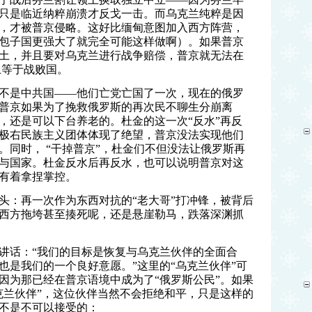
只是临近纳粹崩溃才反戈一击。而乌克兰纯粹是因
，才被普京侵略。这好比缅甸意图加入西方阵营，
包子国更强大了就完全可能这样做啊）。如果普京
土，并且要对乌克兰进行战争赔偿，普京就无法在
上等于战败国。
不是中共国——他们亡党亡国了一次，现在的俄罗
普京如果为了挽救俄罗斯的再次民不聊生分崩离
，还是可以下台养老的。杜金的这一次“反水”再反
极右民族主义团体体现了绝望，普京没法实现他们
。同时， “干掉普京”，杜金们不但没法让俄罗斯再
与国家。杜金反水后再反水，也可以说明普京对这
有着拿捏掌控。
头：再一次作为东西对抗的“老大哥”打冲锋，被背后
西方拖垮甚至揍死呢，还是悬崖勒马，跌落深渊抓
讲话：“我们的目标是恢复与乌克兰伙伴的全面合
也是我们的一个良好意愿。”这里的“乌克兰伙伴”可
因为那已经在普京语境中成为了“俄罗斯公民”。如果
克兰伙伴”，这位伙伴当然不会拒绝和平，只是这样的
不是不可以接受的：