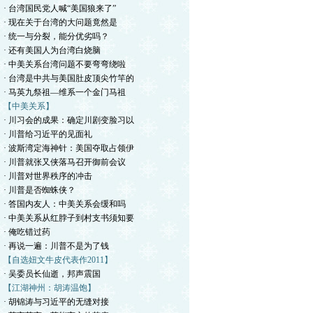
· 台湾国民党人喊“美国狼来了”
· 现在关于台湾的大问题竟然是
· 统一与分裂，能分优劣吗？
· 还有美国人为台湾白烧脑
· 中美关系台湾问题不要弯弯绕啦
· 台湾是中共与美国肚皮顶尖竹竿的
· 马英九祭祖—维系一个金门马祖
【中美关系】
· 川习会的成果：确定川剧变脸习以
· 川普给习近平的见面礼
· 波斯湾定海神针：美国夺取占领伊
· 川普就张又侠落马召开御前会议
· 川普对世界秩序的冲击
· 川普是否蜘蛛侠？
· 答国内友人：中美关系会缓和吗
· 中美关系从红脖子到村支书须知要
· 俺吃错过药
· 再说一遍：川普不是为了钱
【自选妞文牛皮代表作2011】
· 吴委员长仙逝，邦声震国
【江湖神州：胡涛温饱】
· 胡锦涛与习近平的无缝对接