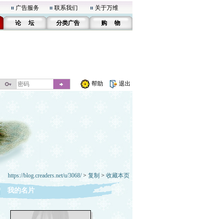
广告服务
联系我们
关于万维
论 坛
分类广告
购 物
帮助
退出
https://blog.creaders.net/u/3068/
>
复制
>
收藏本页
我的名片