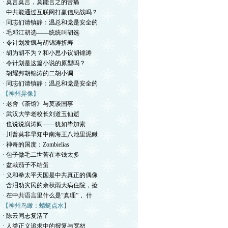
· 莫言莫言，莫能言之的苦痛
· 中共能通过互联网打赢信息战吗？
· 同志们请镇静：温总和党是安全的
· 毛邓江胡选——统统叫胡选
· 令计划发疯与胡锦涛折寿
· 胡为胡不为？和小思小议胡锦涛
· 令计划是这篇小说的原型吗？
· 胡耀邦胡锦涛的二胡小调
· 同志们请镇静：温总和党是安全的
【神州异像】
· 老舍《茶馆》与莫谈国事
· 武汉大学老校长刘道玉仙逝
· 也说说润涛阎——犹如毕加索
· 川普莫非早知中南海王八池里泥鳅
· 神奇的国度：Zombielias
· 包子做毛二世苦在本钱太多
· 盆栽茄子不结蛋
· 义和拳太平天国是中共真正的偶像
· 含泪劝灾民的余秋雨大病住院，捡
· 在中共语言里什么是“真理”， 什
【神州鸟瞰：蜻蜓点水】
· 陈云同志复活了
· 人类正义追求中的报复与宽恕