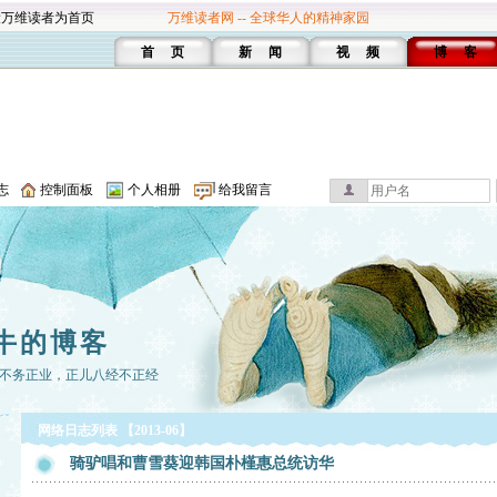
设万维读者为首页
万维读者网 -- 全球华人的精神家园
首 页
新 闻
视 频
博 客
志
控制面板
个人相册
给我留言
牛的博客
不务正业，正儿八经不正经
网络日志列表 【2013-06】
骑驴唱和曹雪葵迎韩国朴槿惠总统访华