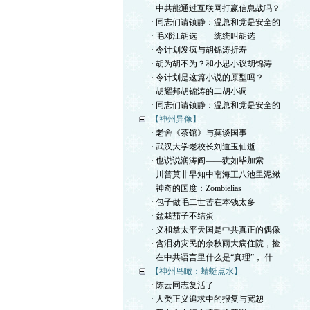
· 中共能通过互联网打赢信息战吗？
· 同志们请镇静：温总和党是安全的
· 毛邓江胡选——统统叫胡选
· 令计划发疯与胡锦涛折寿
· 胡为胡不为？和小思小议胡锦涛
· 令计划是这篇小说的原型吗？
· 胡耀邦胡锦涛的二胡小调
· 同志们请镇静：温总和党是安全的
【神州异像】
· 老舍《茶馆》与莫谈国事
· 武汉大学老校长刘道玉仙逝
· 也说说润涛阎——犹如毕加索
· 川普莫非早知中南海王八池里泥鳅
· 神奇的国度：Zombielias
· 包子做毛二世苦在本钱太多
· 盆栽茄子不结蛋
· 义和拳太平天国是中共真正的偶像
· 含泪劝灾民的余秋雨大病住院，捡
· 在中共语言里什么是“真理”， 什
【神州鸟瞰：蜻蜓点水】
· 陈云同志复活了
· 人类正义追求中的报复与宽恕