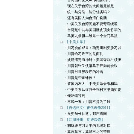
· 台湾国民党人喊“美国狼来了”
· 现在关于台湾的大问题竟然是
· 统一与分裂，能分优劣吗？
· 还有美国人为台湾白烧脑
· 中美关系台湾问题不要弯弯绕啦
· 台湾是中共与美国肚皮顶尖竹竿的
· 马英九祭祖—维系一个金门马祖
【中美关系】
· 川习会的成果：确定川剧变脸习以
· 川普给习近平的见面礼
· 波斯湾定海神针：美国夺取占领伊
· 川普就张又侠落马召开御前会议
· 川普对世界秩序的冲击
· 川普是否蜘蛛侠？
· 答国内友人：中美关系会缓和吗
· 中美关系从红脖子到村支书须知要
· 俺吃错过药
· 再说一遍：川普不是为了钱
【自选妞文牛皮代表作2011】
· 吴委员长仙逝，邦声震国
【江湖神州：胡涛温饱】
· 胡锦涛与习近平的无缝对接
· 莫言莫言，莫能言之的苦痛