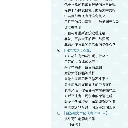
· 包子不瘪的荒谬而严酷的述事逻辑
· 俺并非与网友抬杠，而是为中共抬
· 中共目前到底有什么危机？
· 习近平的权力基础——与吴国光以及
· 雄安有价值
· 川普与哈里斯都没啥理论哈
· 暴发户百步大王的产生与归宿
· 北戴河传言真的是啥假的是什么？
【习大大戏万点红】
· 习江胡并肩阅兵说明了什么？
· 习江胡，京津试比高？
· 杀了毕福剑，请回芮成钢
· 对徐才厚的临终关怀
· 香港在逼着习近平做邓小平？
· 关于周永康案最简明的中央文件（
· 表哥来信：你造谣有术后果很严重
· 习近平决定了周永康的命运之后
· 老龙抬头被塔罩：东海识别区的要
· 中国惊天轮盘赌：习近平对周永康
【自选妞文牛皮代表作2010-I】
· 批斗荷兰老牌走资派
· 小习好球！