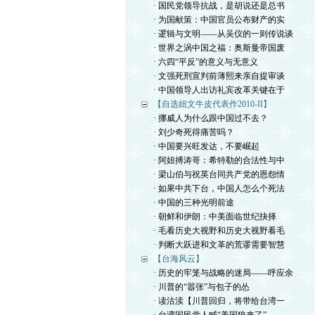
· 国民党领导抗战，是胡说还是总书
· 为国献策：中国官员公布财产的实
· 逻辑与文明——从吴仪的一则传说谈
· 世界之涡中国之福：奥斯曼帝国废
· 六四“平反”的意义与无意义
· 文强死刑宣判前薄熙来亲自提审谈
· 中国领导人出访礼宾改革关键在于
【自选妞文牛皮代表作2010-II】
· 挪威人为什么跟中国过不去？
· 刘少奇死得痛苦吗？
· 中国要兴旺发达，不要崛起
· 阿妞搏涛哥：希特勒的合法性与中
· 梁山伯与祝英台同共产党的恩怨情
· 如果中共下台，中国人怎么个死法
· 中国的三种光明前途
· 朝鲜和伊朗：中美面临世纪抉择
· 毛看历史大视野和历史大视野看毛
· 判断大跃进和文革的荒谬需要智慧
【台海风云】
· 历史的牢笼与战略的迷局——呼应余
· 川普的“嚣张”与包子的怂
· 读沽渎【川普回归，将带给台湾一