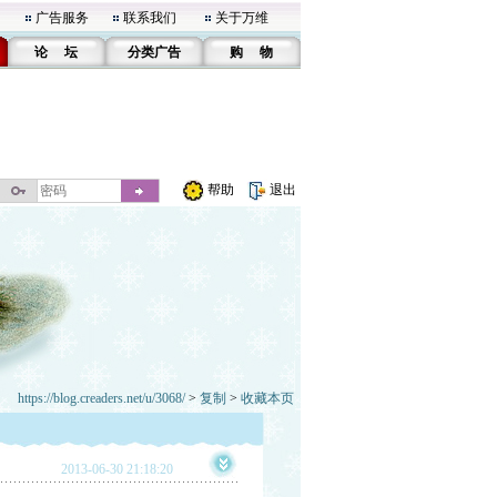
广告服务
联系我们
关于万维
论 坛
分类广告
购 物
帮助
退出
https://blog.creaders.net/u/3068/
>
复制
>
收藏本页
2013-06-30 21:18:20