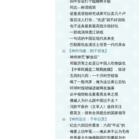
· 四中全会打个瞌睡睁开眼
· 同志—称谓残简
· 诺曼底登陆研究成果可以卖几个卢
· 落后没人打你，“先进”就不好说啦
· 包子这条最新最高指示很好玩
· 一部戏演绎透江胡戏
· 一句话的中国近现代未来史
· 巴勒斯坦血灌沃土培育一代代革命
【神州鸟瞰：鹞子抓兔】
· 神州神咒“解放后”
· 邓最厉害之处是让中国人吃饱饭也
· 【中華民國是二戰戰敗國】，惊讶
· 五四到六四：一个月时空错落
· 喝了一瓶鸿茅，俺为这位蒋公后怕
· 环球时报胡锡进被网友施暴
· 从中领馆枪击案看黑名单之黑
· 挪威人为什么跟中国过不去？
· 冯胜平新作《文革人》值得关注
· 蔡英文：很有全局观念的国家领导
【神州远古：千年以贯】
· 纪念六四旧作重发：六四“平反”的
· 俺要上访申冤——俺从来不认为毛有
· 世界最大生物俄勒冈巨型蘑菇与中