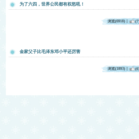
为了六四，世界公民都有权怒吼！
浏览(6918)
(7
金家父子比毛泽东邓小平还厉害
浏览(1893)
(6