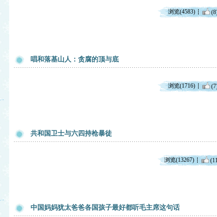
浏览(4583)
(8
唱和落基山人：贪腐的顶与底
浏览(1716)
(7
共和国卫士与六四持枪暴徒
浏览(13267)
(1
中国妈妈犹太爸爸各国孩子最好都听毛主席这句话