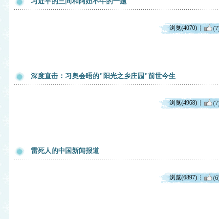
习近平的三问和阿妞不牛的一题
浏览(4070)
(7
深度直击：习奥会晤的"阳光之乡庄园"前世今生
浏览(4968)
(7
雷死人的中国新闻报道
浏览(6897)
(6