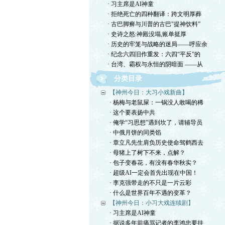
· 习主席是AI神童
· 拒绝死亡的四种翻译：跨文明厚葬
· 古巴脚癣与川普的古巴"提神饮料”
· 史诗之怒:神殿没塌,账单挺厚
· 历史的牢笼与战略的迷局——呼应余
· 纪念六四旧作重发：六四“平反”的
· 台湾、霸权与永恒的阴暗面 ——从
分类目录
【神州今日：大习小戏新曲】
· 杨梅与老鼠屎：一锅没人敢喝的稀
· 这个要表扬中共
· 俺学“习思想”遇到坎了，请辅导员
· 中俄月饼的同类馅
· 章立凡先生肩负历史使命驾鹤西去
· 母猪上了树下不来，点解？
· 包子变春花，有没有春华秋实？
· 超级AI一定会首先出现在中国！
· 李克强带走的不只是一片云彩
· 什么是世界百年不遇的变革？
【神州今日：小习大戏连续剧】
· 习主席是AI神童
· 据说多年前痛骂记者的李鸿忠要挂