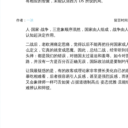
有相应的智囊，未能认清西方 DS 所设的局。
作者：
一冰
留言时间：20
人·国家·战争，三意象顺序泯然，国家由人组成，战争由
认知起决定作用。
二战后，老欧洲痛定思痛，觉得以后不能再把任何国家或
么定义，它真的就变成恶魔。因此，总结二战，经常听到
头禅：都是我们的错误，对德国太过逼迫和羞辱。如今对
路，并没有一方是百分百正确无误，国际政治就是要制约
让我最疑惑的是，有的政客或理论家非常擅长美化自己的
暴吃相难看，后者很容易引人反感，甚至是强烈反感，而善
又会象律师一样巧舌如簧·占据道德制高点·姿态优雅·且能
难辨认和辩驳。