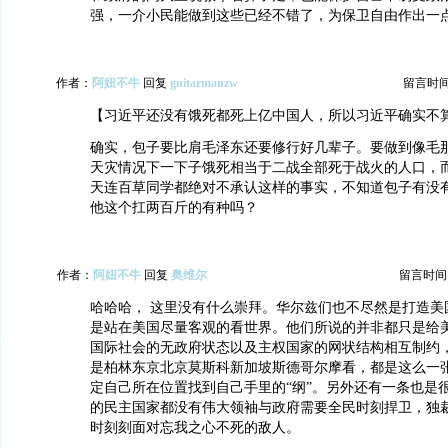
强，一介小民能做到这些已经不错了，为保卫自由作出一
作者：
阿妞不牛
回复
guitarmanzw
留言时间：2
【习近平还没有饿死都死上亿中国人，所以习近平确实不
确实，包子要比肩毛泽东还要修行好几辈子。要做到像毛
天灾情况下一下子饿死相当于二战全部死于战火的人口，
天连百草同学都绝对不承认这样的事实，不知道包子有没
他这个扛两百斤的有种吗？
作者：
阿妞不牛
回复
奥维尔
留言时间：20
哈哈哈， 这里没有什么崇拜。华尔兹们也不尽然是打造美
是站在美国尽量客观的看世界。他们所说的并非都只是给
国际社会的无政府状态以及主权国家的网状结构相互制约
是柏林东京北京莫斯科新加坡斯德哥尔摩看，都是这么一
定自己所在位置找到自己手里的“纲”。另外还有一条也是
的民主国家都没有伟大领袖与政府需要全民时刻捍卫，独
时刻刻面对忘我之心不死的敌人。