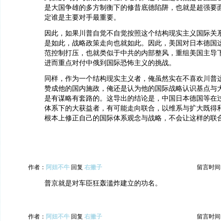
是大国争雄的多方制衡下的修昔底德陷阱，也就是超强要
定谁是主要对手最重要。
因此，如果川普自觉不自觉按照这个结构现实主义国际关
是如此，战略政策走向也就如此。因此，美国对日本德国
范控制打压，也就类似于中共的内部整风，重组美国主导
进而重点对付中俄到国际恐怖主义的挑战。
同样，作为一个结构现实主义者，俺虽然实在不喜欢川普
赞成他的国内施政，俺还是认为他的国际战略认识基点与
是有谋略有套路的。这导出的结论是，中国日本德国等在
体系下的大获益者，有可能走向联合，以维系与扩大既得
根本上修正自己的国际体系观念与战略，不会让这样的联
作者：
阿妞不牛
回复
右撇子
留言时间：20
普京就是对车臣狂轰滥炸建立的功名。
作者：
阿妞不牛
回复
右撇子
留言时间：20