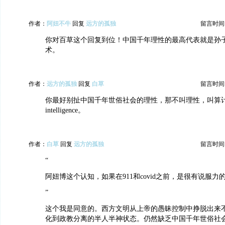
作者：
阿妞不牛
回复
远方的孤独
留言时间：20
你对百草这个回复到位！中国千年理性的最高代表就是孙
术。
作者：
远方的孤独
回复
白草
留言时间：20
你最好别扯中国千年世俗社会的理性，那不叫理性，叫算计，
intelligence。
作者：
白草
回复
远方的孤独
留言时间：20
“
阿妞博这个认知，如果在911和covid之前，是很有说服力
”
这个我是同意的。西方文明从上帝的愚昧控制中挣脱出来
化到政教分离的半人半神状态。仍然缺乏中国千年世俗社