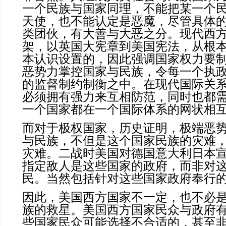
一个民族与国家同理，不能把某一个
天使，也不能认定是恶魔，尽管具体
类团伙，有大善与大恶之分。现代西
架，以英国大宪章到美国宪法，从根
本认识设置的，因此强调国家权力要
恶势力掌控国家与民族，令每一个执
的监督制约制衡之中。在现代国际关
必须拥有强力来互相防范，同时也都
一个国家都在一个国际体系的网状相
而对于极权国家，历史证明，极端恶
与民族，不但是这个国家民族的灾难
灾难。二战时美国对德国意大利日本
指定敌人是这些国家的政府，而非对
民。当然包括针对这些国家政府奉行
因此，美国西方国家不一定，也不必
族的救星。美国西方国家民众与政府
些国家民众可能选择不合适的，甚至