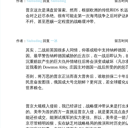
作者：
Siubuding
回复
Siubuding
留言时间：20
普京这次是满盘皆落索。然而，根据欧洲的传统和DS 长
会对之赶尽杀绝。很有可能走第一次海湾战争之后对萨达
不歼。甚至恩赐一定程度的战略缓冲带。
作者：
Siubuding
回复
一冰
留言时间：20
其实，二战前英国很多人同情，仰慕或暗中支持纳粹德国
因。最早警告纳粹德国威胁的丘吉尔，在一战后即认为，
沉重赔款产生的巨大仇外情绪往后将会演变成破坏《凡尔
近我看的 Downton Abby, 庄园主对德国一战后所受的的
否则，将万恶的普京正法而喜大普奔后，谁敢担保二十年
民意奋发图强，俄国成大号北朝鲜？更何况，若全球暖化
世界粮仓。
普京大规模入侵前，我已经讲过，战略缓冲带从来是打出
的。美帝为首的西方一直挑逗普京入侵，就是要其流点血
能还价成交。能测试俄军的实力更佳。所以，美帝是一箭
京尽管精明凶狠，实在缺乏对战略格局的推演和对历史的