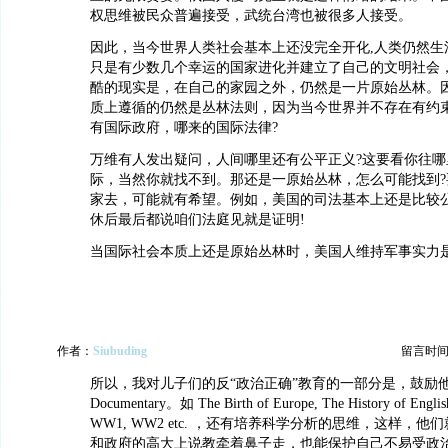
权思维被民众普遍接受，武统台湾也被很多人接受。
因此，当今世界人类社会基本上还没完全开化,人类仍然生
只是有少数几个幸运的国家进化并建立了自己的文明社会
酷的现实是，在自己的家园之外，仍然是一片原始丛林。
质上遵循的仍然是丛林法则，因为当今世界并不存在有约
有国际政府，哪来的国际法律?
万维有人发出疑问，人间哪里还有公平正义?这要看你往哪
际，当然你就找不到。那还是一原始丛林，怎么可能找到?
家去，可能就有希望。例如，美国的司法基本上还是比较
休后最后都说咱们法庭见就是证明!
当国际社会本质上还是原始丛林时，美国人维持军事实力是
作者：
Siubuding
留言时间：20
所以，我对儿子们的反“政治正确”教育的一部分是，鼓励
Documentary。如 The Birth of Europe, The History of Englis
WW1, WW2 etc. ，还有培养科学分析的思维，这样，
和政府的高大上说教牵着鼻子走，也能保护自己不易受政