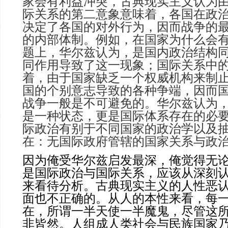
家会有利益冲突，古典现实主义认为
际关系的第二意象意味着，各国在政
决定了各国的对外行为，因而战争的
的内部体制。例如，在国家为什么会
题上，华尔兹认为，是国内政治结构
同作用导致了这一现象；国际关系中
着，由于国家缺乏一个权威机构来制
国的个别意志导致的各种争端，因而
战争一般是不可避免的。华尔兹认为
是一种状态，更是国际体系存在的必
际政治有别于不同国家的政治学以及
在：无国际政府管辖的国家关系与政
因为俺受华尔兹启发最深，俺觉得无
是国际政治与国际关系，应该从深刻
来看待分析。古典现实主义的人性恶
面也不正确的。从人的本性来看，每
在，所谓一半天使一半魔鬼，尽管这
非皆然。人组成人类社会与民族国家