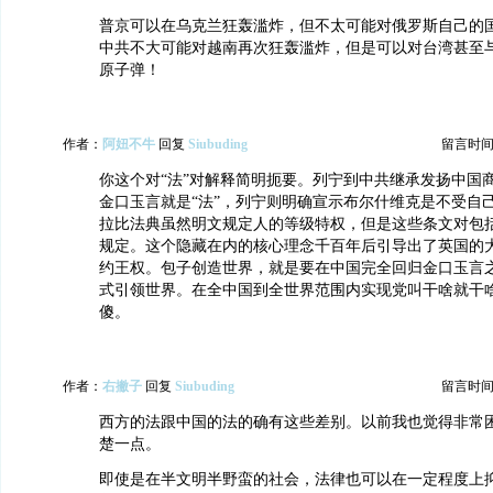
普京可以在乌克兰狂轰滥炸，但不太可能对俄罗斯自己的
中共不大可能对越南再次狂轰滥炸，但是可以对台湾甚至与
原子弹！
作者：
阿妞不牛
回复
Siubuding
留言时间：20
你这个对“法”对解释简明扼要。列宁到中共继承发扬中国
金口玉言就是“法”，列宁则明确宣示布尔什维克是不受自
拉比法典虽然明文规定人的等级特权，但是这些条文对包
规定。这个隐藏在内的核心理念千百年后引导出了英国的
约王权。包子创造世界，就是要在中国完全回归金口玉言之
式引领世界。在全中国到全世界范围内实现党叫干啥就干
傻。
作者：
右撇子
回复
Siubuding
留言时间：20
西方的法跟中国的法的确有这些差别。以前我也觉得非常
楚一点。
即使是在半文明半野蛮的社会，法律也可以在一定程度上