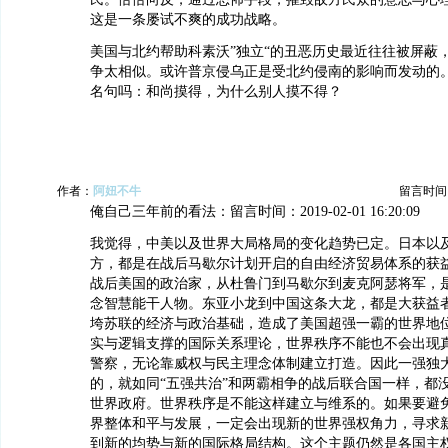
这是一条屡试不爽的成功战略。
美国与北约帮助科素沃”独立“的丑恶历史最近往往被屏蔽
争太相似。或许普京侵乌正是受北约侵南的影响而发动的
名句吗：和尚摸得，为什么别人摸不得？
作者：
阿妞不牛
留言时间：20
俺自己三年前的看法：留言时间：2019-02-01 16:20:09
我觉得，中美以及世界大局格局的变化趋势已定。日本以
方，都是在战后马歇尔计划开启的自由经济贸易体系的获
战后美国的政治家，从杜鲁门到马歇尔到麦克阿瑟将军，
念智慧能干人物。东亚小龙到中国这条大龙，都是大获益
垮苏联的经济与政治基础，造成了美国超强一霸的世界地
实与逻辑支撑的国际关系理论，世界秩序不能也不会出现
警察，无论靠威权与民主理念体制建立打造。因此一强独
的，就如同“五强共治”和两霸相争的战后联合国一样，都
世界政府。世界秩序是不能这样建立与维系的。如果要避
界整体和平与发展，一定会出现新的世界强权角力，寻求
到新的均势与新的国际格局结构。这个主题仍然是各国主