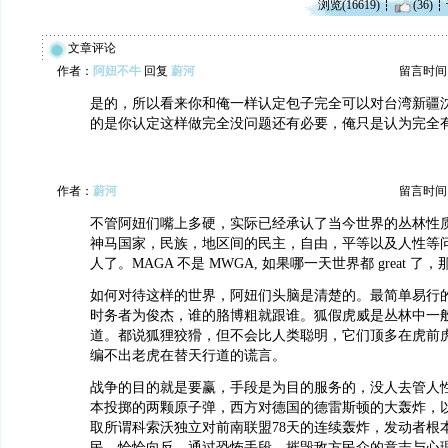
浏览(16619)
(36)
文章评论
作者：
阿妞不牛
回复
蔚河
留言时间：20
是的，所以看来你和俺一样认定包子完全可以对台湾新疆
的是你认定这样做完全没问题还有必要，俺只是认为完全
作者：
蔚河
留言时间：20
不管阿妞们嘴上多硬，实际已经承认了当今世界的丛林性
神马国家，民族，地区间的民主，自由，平等以及人性等
人了。MAGA 不是 MWGA, 如果哪一天世界都 great 
如何对待这样的世界，阿妞们头脑是清楚的。最简单易行
时务者为俊杰，谁的胳博粗就跟谁。狐假虎威是丛林中一
道。都说狐狸狡猾，但不会比人类聪明，它们顶多在虎前
编不出老虎在替天行道的谎言。
战争的目的就是要赢，手段是为目的服务的，没人去管人
本投掷的两颗原子弹，西方对德国的德雷斯顿的大轰炸，
取所谓科索沃独立对前南联盟78天的连续轰炸，发动者根
民。恰恰向反，通过恐怖手段，摧毁敌方民众的意志与心