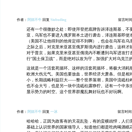
作者：
阿妞不牛
回复
Siubuding
留言时间：20
还有一个很微妙之处：即使拜登把底牌告诉泽连斯基，不
亚，乌军也不要进入俄罗斯本土进行袭击，泽连斯基即使
（美国不让他得到的他肯定得不到啊），也会在乌军在乌
之际之后，对克里米亚甚至俄罗斯境内进行袭击，这样才
对于普京，如果克里米亚甚至俄境内不断遭到乌军进攻打
行“国土保卫战”，而是绝对以攻为守，加强扩大对乌克兰
这就是一个活套死循环。这样的活套死循环，将极大消耗
欧洲大伤元气。美国也要放血，世界经济大萧条。但是相
小，长期战略利益巨大——整个世界落潮，美国中流砥柱
也不会大亏，也是另一块中流砥柱露狰狞。还有一个中东
显示势力的时空。这个世界群魔乱舞好玩也不好玩啊。
作者：
阿妞不牛
回复
一冰
留言时间：20
哈哈哈，正因为政客有的天花乱坠，有的蛮横凶悍，人们
基础上认识世界的国家领导人，知道他们都是吃肉喝酒眠