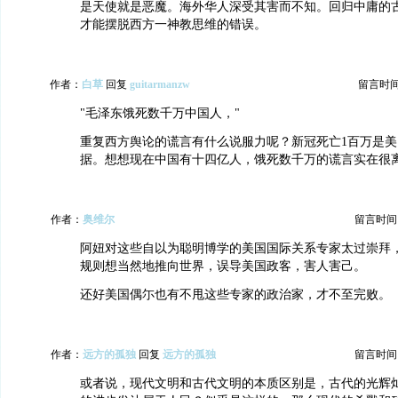
是天使就是恶魔。海外华人深受其害而不知。回归中庸的
才能摆脱西方一神教思维的错误。
作者：
白草
回复
guitarmanzw
留言时间：2
"毛泽东饿死数千万中国人，"
重复西方舆论的谎言有什么说服力呢？新冠死亡1百万是
据。想想现在中国有十四亿人，饿死数千万的谎言实在很
作者：
奥维尔
留言时间：20
阿妞对这些自以为聪明博学的美国国际关系专家太过崇拜
规则想当然地推向世界，误导美国政客，害人害己。
还好美国偶尓也有不甩这些专家的政治家，才不至完败。
作者：
远方的孤独
回复
远方的孤独
留言时间：20
或者说，现代文明和古代文明的本质区别是，古代的光辉