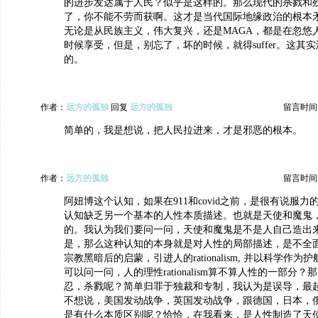
的进步发达属于人民？似乎是这样的。那么现代的杀戮和
了，你不能不劳而获啊。这才是当代国际地缘政治的根本
无论是从民族主义，伟大复兴，还是MAGA，都是在忽悠
时候享受，但是，别忘了，坏的时候，就得suffer。这其
的。
作者：
远方的孤独
回复
远方的孤独
留言时间：20
简单的，我是想说，把人民拉进来，才是邪恶的根本。
作者：
远方的孤独
留言时间：20
阿妞博这个认知，如果在911和covid之前，是很有说服
认知缺乏另一个基本的人性本质描述。也就是天使和魔鬼
的。我认为我们要问一问，天使和魔鬼是不是人自己造出
是，那么这种认知的本身就是对人性的局部描述，是不全
宗教黑暗后的启蒙，引进人的rationalism, 并以科学作
可以问一问，人的理性rationalism算不算人性的一部分
忍，杀戮呢？简单归罪于独裁和专制，我认为是误导，最
不想说，美国发动战争，英国发动战争，跟德国，日本，
是有什么本质区别呢？恰恰，在我看来，是人性制造了天