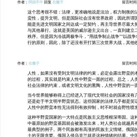
作者：
阿妞不牛
回复
右撇子
留言时间：20
这个思考很不错：法律，更准确地说是法治，权力制衡的
蛮性，提升文明。但是国际社会没有世界政府，因此所谓
能是先进文明国家之间达成一定契约，再主导世界尽最大
与其他暴行。这就是美国的威尔逊主义出台，一直到建立
秩序。但是因为冷战两极争斗，“用战争制止战争”“以战争
行的原则，因此，除了还没有开打第三次世界大战，其他
作者：
右撇子
留言时间：20
人性，如果没有受到文明法律的约束，必定会露出野蛮的
的过程，其实就是约束人性中野蛮一面的过程。总之，人
社会法律的约束，或者文明文化的熏陶，人性中野蛮的一
当今世界能够称得上已经进入了现代文明社会的国家没有
还是处于半文明半野蛮状态。这些国家的法律几乎都是笑
人性中的野蛮本性无法得到有效抑制，时不时就会野性喷
这种半野蛮国家的一大特点是民族主义思维根深蒂固。这
中最原始的野蛮基因就会被激发出来，对人类社会就越具
最典型的例子。两个民族都有高涨的民族主义情绪。俄国
土的无限贪婪。俄国入侵乌克兰就是这种情绪的结果。中