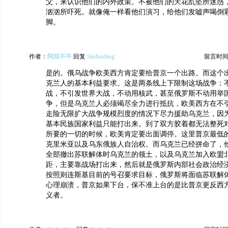
父，来认识他们的内外政策。不被他们的天花乱坠所迷惑
汹汹所吓死。就像俺一样看他们演习，给他们发嘘声喝倒
脚。
作者：
阿妞不牛
回复
Siubuding
留言时间：20
是的。俄乌战争欧美西方肯定要给普京一个出路。而这个
克兰人的基本利益要求。这是两条线上下限制这场战争：
战，不引发世界大战，不动用核武，甚至俄罗斯不动用举
争，但是乌克兰人必须竭尽全力进行抵抗，欧美西方在不
走险无限扩大战争规模烈度的情况下尽力援助乌克兰，因
基本民族国家利益只能打出来。到了双方胶着都无法整死
所要的一切的时候，欧美肯定要出面调停。这里普京最低
克里米亚以及乌东俄族人自治权。而乌克兰已经拼命了，
全部撤出苏联解体时乌克兰的领土，以及乌克兰加入欧盟
距，主要靠战场打出来，然后就是俄罗斯内部社会政治经
按照则连斯基目前的号召要求目标，俄罗斯将面临苏联解
心理崩溃，普京如果下台，保不准上台的是比普京更反西
义者。