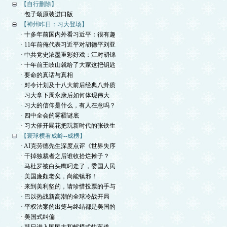
【自行删除】
· 包子颂原装进口版
【神州昨日：习大登场】
· 十多年前国内外看习近平：很有趣
· 11年前俺代表习近平对胡德平刘亚
· 中共党史浓墨重彩好戏：江对胡锦
· 十年前王岐山就给了大家这把钥匙
· 要命的真话与真相
· 对令计划及十八大前后经典八卦质
· 习大拿下周永康后如何体现伟大
· 习大的信仰是什么，有人在意吗？
· 四中全会的雾霾谜底
· 习大催开屍花把玩新时代的张铁生
【寰球横看成岭--成楞】
· AI克劳德先生深度点评《世界失序
· 干掉独裁者之后谁收拾烂摊子？
· 马杜罗被白头鹰叼走了，委国人民
· 美国廉颇老矣，尚能镇邪！
· 来到美利坚的，请珍惜投票的手与
· 巴以热战新高潮的全球冷战开局
· 平权法案的出笼与终结都是美国的
· 美国式纠偏