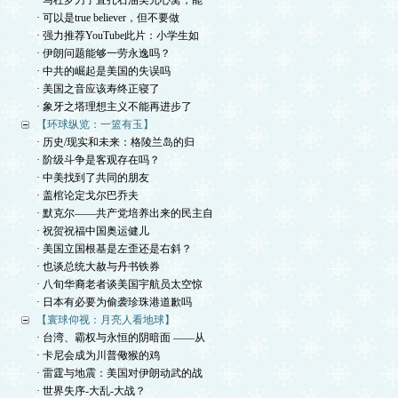
· 马杜罗刀子直扎石油美元心窝，能
· 可以是true believer，但不要做
· 强力推荐YouTube此片：小学生如
· 伊朗问题能够一劳永逸吗？
· 中共的崛起是美国的失误吗
· 美国之音应该寿终正寝了
· 象牙之塔理想主义不能再进步了
【环球纵览：一篮有玉】
· 历史/现实和未来：格陵兰岛的归
· 阶级斗争是客观存在吗？
· 中美找到了共同的朋友
· 盖棺论定戈尔巴乔夫
· 默克尔——共产党培养出来的民主自
· 祝贺祝福中国奥运健儿
· 美国立国根基是左歪还是右斜？
· 也谈总统大赦与丹书铁券
· 八旬华裔老者谈美国宇航员太空惊
· 日本有必要为偷袭珍珠港道歉吗
【寰球仰视：月亮人看地球】
· 台湾、霸权与永恒的阴暗面 ——从
· 卡尼会成为川普儆猴的鸡
· 雷霆与地震：美国对伊朗动武的战
· 世界失序-大乱-大战？