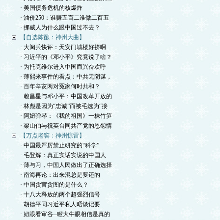
· 美国债务危机的核爆炸
· 油价250：谁赚五百二谁做二百五
· 挪威人为什么跟中国过不去？
【自选陈酿：神州大曲】
· 大阅兵快评：天安门城楼好挤啊
· 习近平的《邓小平》究竟说了啥？
· 为托克维尔进入中国而兴奋欢呼
· 薄熙来事件的看点：中共无阴谋，
· 百年辛亥两对冤家何时共和？
· 赖昌星与邓小平：中国改革开放的
· 林彪是因为“忠诚”而被毛选为“接
· 阿妞弹琴：《我的祖国》一株竹笋
· 梁山伯与祝英台同共产党的恩怨情
【万点老窖：神州惊雷】
· 中国最严厉禁止研究的“科学”
· 毛登辉：真正实话实说的中国人
· 薄与习，中国人民做出了正确选择
· 南海再论：出来混总是要还的
· 中国贪官贪图的是什么？
· 十八大释放的两个超强烈信号
· 胡德平同习近平私人晤谈记要
· 妞眼看审谷--瞪大牛眼相信是真的