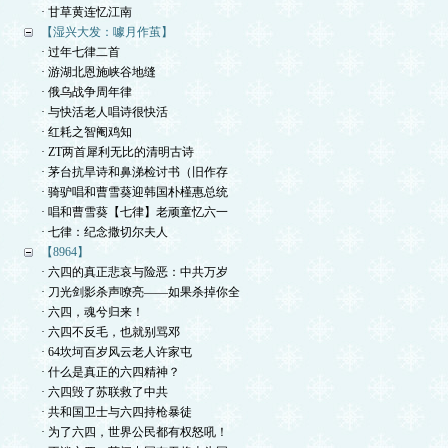
· 甘草黄连忆江南
【湿兴大发：噱月作茧】
· 过年七律二首
· 游湖北恩施峡谷地缝
· 俄乌战争周年律
· 与快活老人唱诗很快活
· 红耗之智阉鸡知
· ZT两首犀利无比的清明古诗
· 茅台抗旱诗和鼻涕检讨书（旧作存
· 骑驴唱和曹雪葵迎韩国朴槿惠总统
· 唱和曹雪葵【七律】老顽童忆六一
· 七律：纪念撒切尔夫人
【8964】
· 六四的真正悲哀与险恶：中共万岁
· 刀光剑影杀声嘹亮——如果杀掉你全
· 六四，魂兮归来！
· 六四不反毛，也就别骂邓
· 64坎坷百岁风云老人许家屯
· 什么是真正的六四精神？
· 六四毁了苏联救了中共
· 共和国卫士与六四持枪暴徒
· 为了六四，世界公民都有权怒吼！