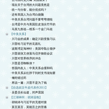
· 台湾国民党人喊“美国狼来了”
· 现在关于台湾的大问题竟然是
· 统一与分裂，能分优劣吗？
· 还有美国人为台湾白烧脑
· 中美关系台湾问题不要弯弯绕啦
· 台湾是中共与美国肚皮顶尖竹竿的
· 马英九祭祖—维系一个金门马祖
【中美关系】
· 川习会的成果：确定川剧变脸习以
· 川普给习近平的见面礼
· 波斯湾定海神针：美国夺取占领伊
· 川普就张又侠落马召开御前会议
· 川普对世界秩序的冲击
· 川普是否蜘蛛侠？
· 答国内友人：中美关系会缓和吗
· 中美关系从红脖子到村支书须知要
· 俺吃错过药
· 再说一遍：川普不是为了钱
【自选妞文牛皮代表作2011】
· 吴委员长仙逝，邦声震国
【江湖神州：胡涛温饱】
· 胡锦涛与习近平的无缝对接
· 莫言莫言，莫能言之的苦痛