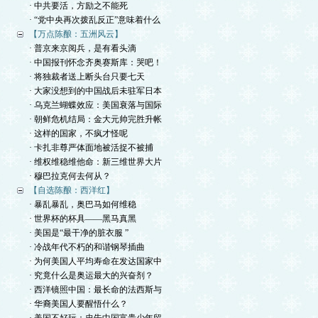
· 中共要活，方励之不能死
· “党中央再次拨乱反正”意味着什么
【万点陈酿：五洲风云】
· 普京来京阅兵，是有看头滴
· 中国报刊怀念齐奥赛斯库：哭吧！
· 将独裁者送上断头台只要七天
· 大家没想到的中国战后未驻军日本
· 乌克兰蝴蝶效应：美国衰落与国际
· 朝鲜危机结局：金大元帅完胜升帐
· 这样的国家，不疯才怪呢
· 卡扎非尊严体面地被活捉不被捕
· 维权维稳维他命：新三维世界大片
· 穆巴拉克何去何从？
【自选陈酿：西洋红】
· 暴乱暴乱，奥巴马如何维稳
· 世界杯的杯具——黑马真黑
· 美国是“最干净的脏衣服 ”
· 冷战年代不朽的和谐钢琴插曲
· 为何美国人平均寿命在发达国家中
· 究竟什么是奥运最大的兴奋剂？
· 西洋镜照中国：最长命的法西斯与
· 华裔美国人要醒悟什么？