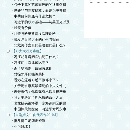
· 包子不瘪的荒谬而严酷的述事逻辑
· 俺并非与网友抬杠，而是为中共抬
· 中共目前到底有什么危机？
· 习近平的权力基础——与吴国光以及
· 雄安有价值
· 川普与哈里斯都没啥理论哈
· 暴发户百步大王的产生与归宿
· 北戴河传言真的是啥假的是什么？
【习大大戏万点红】
· 习江胡并肩阅兵说明了什么？
· 习江胡，京津试比高？
· 杀了毕福剑，请回芮成钢
· 对徐才厚的临终关怀
· 香港在逼着习近平做邓小平？
· 关于周永康案最简明的中央文件（
· 表哥来信：你造谣有术后果很严重
· 习近平决定了周永康的命运之后
· 老龙抬头被塔罩：东海识别区的要
· 中国惊天轮盘赌：习近平对周永康
【自选妞文牛皮代表作2010-I】
· 批斗荷兰老牌走资派
· 小习好球！