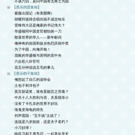
· 不谈六四，莫问中国有无将士为国
【愚乐鸽蛋集锦】
· 紫薇出国记（有美图啊）
· 胡耀邦值得念唱但搞不成交响乐
· 雷锋伟大还是俺家的书记伟大？
· 华盛顿同中国贪官都怕挨一刀
· 散落世界的华人——新年献词
· 俺神奇的祖国和故乡热烈庆祝中奖
· 为了中国，向俺开炮！
· 混账的华盛顿与英明的党中央
· 六合彩八卦官司
· 花五分钟说说五毛的事儿
【愚乐鹞子集锦】
· 俺想起了自己的追悼会
· 土包子和洋包子
· 莫言获诺奖，谁有莫能言之苦痛？
· 中共十八大胜利与否，关系我等小
· 没有了卡扎非的世界不好玩
· 海鬼变海龟的得失
· 邦声震国：“五不搞”太搞了！
· 连战是六岁娃娃，还是夫子老朽？
· 小习好球！
· 响应习副主席号召，一起美化党史