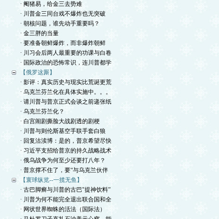
· 阉猪易，给金三去势难
· 川普金三同台戏不爆炸也无突破
· 朝核问题，谁先动手重要吗？
· 金三胖的当量
· 要准备朝鲜爆炸，而非爆炸朝鲜
· 川习会后两人最重要的功课与白卷
· 国际政治的恐怖常识，连川普都学
【俄罗这厮】
· 影评：真实历史与现实比荒诞更荒
· 乌克兰芬兰化在具体实施中。。。
· 请川普与普京正式会谈之前递张纸
· 乌克兰芬兰化？
· 白宫闹剧撕脸大战剧透的剧梗
· 川普与则伦斯基空手联手套白狼
· 回复沽渎博：是的，普京希望尽快
· 习近平支招给普京的持久战略战术
· 俄乌战争为何至少还要打八年？
· 普京撑不住了，要“与乌克兰伙伴
【寰球纵览--一揽无鱼】
· 古巴脚癣与川普的古巴"提神饮料”
· 川普为何不能完全退出联合国和全
· 网状世界蜘蛛的活法（国际法）