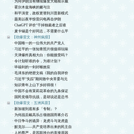
· 为何伊朗没有继续爆发大规模示威
· 霍尔木兹海峡的赌与注
· 和平演变，政权更替到川普新模式
· 题美以夜半惊雷闪电再击伊朗
· ChatGPT 评价“干掉独裁者之后谁
· 麦卡锡是个好同志，不需要什么平
【劲爆雷文：神州疯擂】
· 中国唯一的一位伟大的共产党人
· 习近平的一张知青照片很值得玩味
· 天津爆炸真相大白：你能接受吗？
· 令计划听谁的令，为谁计划？
· 毕福剑的一剑封喉效应
· 毛泽东的绝密文稿《我的自我评价
· 习近平“失踪”期间致中央常委与元
· 知识青年上山下乡好得很！
· 中国不会有茉莉花革命的九条保证
· 国民党领导抗战，是胡说还是总书
【劲爆雷文：五洲风雷】
· 新加坡到底有多「专制」？
· 为何战后戴高乐占领德国而蒋介石
· 中日争斗的诡异：龙虎斗与龙虎盘
· 默克尔——共产党培养出来的民主自
· 人的尊严，是苏联垮台的直接原因