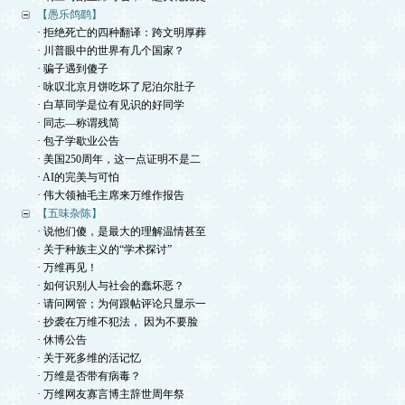
【愚乐鸽鹞】
· 拒绝死亡的四种翻译：跨文明厚葬
· 川普眼中的世界有几个国家？
· 骗子遇到傻子
· 咏叹北京月饼吃坏了尼泊尔肚子
· 白草同学是位有见识的好同学
· 同志—称谓残简
· 包子学歇业公告
· 美国250周年，这一点证明不是二
· AI的完美与可怕
· 伟大领袖毛主席来万维作报告
【五味杂陈】
· 说他们傻，是最大的理解温情甚至
· 关于种族主义的“学术探讨”
· 万维再见！
· 如何识别人与社会的蠢坏恶？
· 请问网管；为何跟帖评论只显示一
· 抄袭在万维不犯法， 因为不要脸
· 休博公告
· 关于死多维的活记忆
· 万维是否带有病毒？
· 万维网友寡言博主辞世周年祭