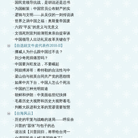
· 国民党领导抗战，是胡说还是总书
· 为国献策：中国官员公布财产的实
· 逻辑与文明——从吴仪的一则传说谈
· 世界之涡中国之福：奥斯曼帝国废
· 六四“平反”的意义与无意义
· 文强死刑宣判前薄熙来亲自提审谈
· 中国领导人出访礼宾改革关键在于
【自选妞文牛皮代表作2010-II】
· 挪威人为什么跟中国过不去？
· 刘少奇死得痛苦吗？
· 中国要兴旺发达，不要崛起
· 阿妞搏涛哥：希特勒的合法性与中
· 梁山伯与祝英台同共产党的恩怨情
· 如果中共下台，中国人怎么个死法
· 中国的三种光明前途
· 朝鲜和伊朗：中美面临世纪抉择
· 毛看历史大视野和历史大视野看毛
· 判断大跃进和文革的荒谬需要智慧
【台海风云】
· 历史的牢笼与战略的迷局——呼应余
· 川普的“嚣张”与包子的怂
· 读沽渎【川普回归，将带给台湾一