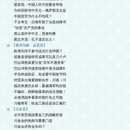
· 新发现：中国人民不想要皇帝啦
· 为何苏联垮中共立—俄罗斯没太监
· 中国贪官为什么不怕死？
· 千古奇文：日海军致丁汝昌劝降书
· “珍贵”共产党的事业
· 禁止老外学中文，违者咔擦
· 图文并茂：孔子遗言出土！
【寰球鸟瞰：金蛋蛋】
· 欧洲为何不参与这次打击伊朗？
· 诺曼底登陆研究成果可以卖几个卢
· 巴以局势真要引发“百年不遇变革”
· 巴以冲突升级意味着中美冷战降B
· 半岛终战协定，有必要中国签字吗
· 经贸杀台海紧朝鲜合作，川戏（习
· 核武来袭仍从容；夏威夷军民好悠
· 不骗你，朝鲜核爆真的迫在眉睫！
· 从海湾战争看美对朝打击之可能
· 习被将军：给金三脸还是自己被打
【川金蛋】
· 从中美贸易战看金三的战略价值
· 川金会的热闹与重要门道
· 川金会还有会头吗？