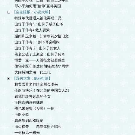
· 美国不好玩：忠告中国富贵少年留
· 邓小平如何用“信仰”赢得美国
【自选陈酿：小说大编】
· 特殊年代普通人被俺弄成二品
· 山伢子传奇5：山伢子成了山爷
· 山伢子传奇4 救人要紧
· 腊肉和玉米粒：知青朝花夕拾旧文
· 山伢子传奇3：割下耳朵喂狗
· 山伢子传奇 2：山伢子的女人
· 俺老公镀了土豪金：山伢子传奇
· 博君一璨——万维征文获奖感言
· 住宅小区守传达的胡锦涛清华同学
· 大阔特阔之海一代二代
【湿兴大发：疯花打油】
· 和曹雪葵老师给金川会凑兴
· 圣诞节快乐！在北美的中国女人ZT
· 致我们终将远离的子女
· 汪国真的诗有味道
· 俺也来狠狠《乡愁》一把
· 毛诞圣歌
· 忽然想到西双版纳
· 海边裸奔——题岑岚照并唱和
· 一树秋风一树光