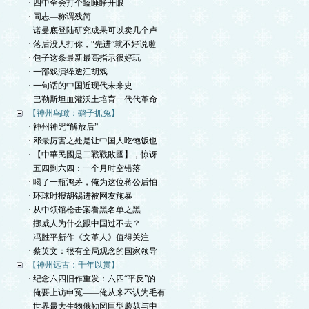
· 四中全会打个瞌睡睁开眼
· 同志—称谓残简
· 诺曼底登陆研究成果可以卖几个卢
· 落后没人打你，“先进”就不好说啦
· 包子这条最新最高指示很好玩
· 一部戏演绎透江胡戏
· 一句话的中国近现代未来史
· 巴勒斯坦血灌沃土培育一代代革命
【神州鸟瞰：鹞子抓兔】
· 神州神咒“解放后”
· 邓最厉害之处是让中国人吃饱饭也
· 【中華民國是二戰戰敗國】，惊讶
· 五四到六四：一个月时空错落
· 喝了一瓶鸿茅，俺为这位蒋公后怕
· 环球时报胡锡进被网友施暴
· 从中领馆枪击案看黑名单之黑
· 挪威人为什么跟中国过不去？
· 冯胜平新作《文革人》值得关注
· 蔡英文：很有全局观念的国家领导
【神州远古：千年以贯】
· 纪念六四旧作重发：六四“平反”的
· 俺要上访申冤——俺从来不认为毛有
· 世界最大生物俄勒冈巨型蘑菇与中