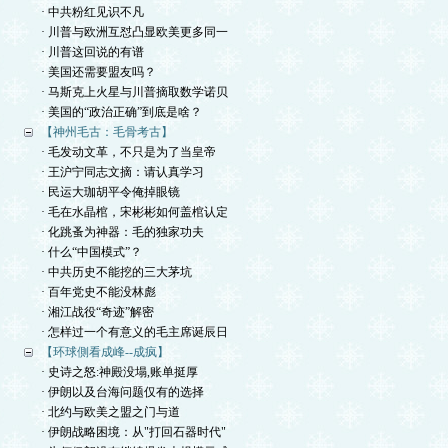
· 中共粉红见识不凡
· 川普与欧洲互怼凸显欧美更多同一
· 川普这回说的有谱
· 美国还需要盟友吗？
· 马斯克上火星与川普摘取数学诺贝
· 美国的“政治正确”到底是啥？
【神州毛古：毛骨考古】
· 毛发动文革，不只是为了当皇帝
· 王沪宁同志文摘：请认真学习
· 民运大珈胡平令俺掉眼镜
· 毛在水晶棺，宋彬彬如何盖棺认定
· 化跳蚤为神器：毛的独家功夫
· 什么“中国模式”？
· 中共历史不能挖的三大茅坑
· 百年党史不能没林彪
· 湘江战役“奇迹”解密
· 怎样过一个有意义的毛主席诞辰日
【环球側看成峰--成疯】
· 史诗之怒:神殿没塌,账单挺厚
· 伊朗以及台海问题仅有的选择
· 北约与欧美之盟之门与道
· 伊朗战略困境：从"打回石器时代"