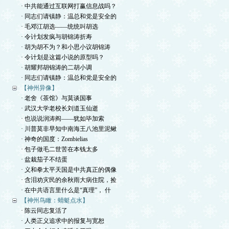
· 中共能通过互联网打赢信息战吗？
· 同志们请镇静：温总和党是安全的
· 毛邓江胡选——统统叫胡选
· 令计划发疯与胡锦涛折寿
· 胡为胡不为？和小思小议胡锦涛
· 令计划是这篇小说的原型吗？
· 胡耀邦胡锦涛的二胡小调
· 同志们请镇静：温总和党是安全的
【神州异像】
· 老舍《茶馆》与莫谈国事
· 武汉大学老校长刘道玉仙逝
· 也说说润涛阎——犹如毕加索
· 川普莫非早知中南海王八池里泥鳅
· 神奇的国度：Zombielias
· 包子做毛二世苦在本钱太多
· 盆栽茄子不结蛋
· 义和拳太平天国是中共真正的偶像
· 含泪劝灾民的余秋雨大病住院，捡
· 在中共语言里什么是“真理”， 什
【神州鸟瞰：蜻蜓点水】
· 陈云同志复活了
· 人类正义追求中的报复与宽恕