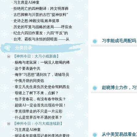
· 习主席是AI神童
· 拒绝死亡的四种翻译：跨文明厚葬
· 古巴脚癣与川普的古巴"提神饮料”
· 史诗之怒:神殿没塌,账单挺厚
· 历史的牢笼与战略的迷局——呼应余
· 纪念六四旧作重发：六四“平反”的
· 台湾、霸权与永恒的阴暗面 ——从
习李能成毛周配吗
分类目录
【神州今日：大习小戏新曲】
· 杨梅与老鼠屎：一锅没人敢喝的稀
· 这个要表扬中共
· 俺学“习思想”遇到坎了，请辅导员
· 中俄月饼的同类馅
· 章立凡先生肩负历史使命驾鹤西去
赵晓博士力作，习
· 母猪上了树下不来，点解？
· 包子变春花，有没有春华秋实？
· 超级AI一定会首先出现在中国！
· 李克强带走的不只是一片云彩
· 什么是世界百年不遇的变革？
【神州今日：小习大戏连续剧】
· 习主席是AI神童
从中美贸易战看金
· 据说多年前痛骂记者的李鸿忠要挂