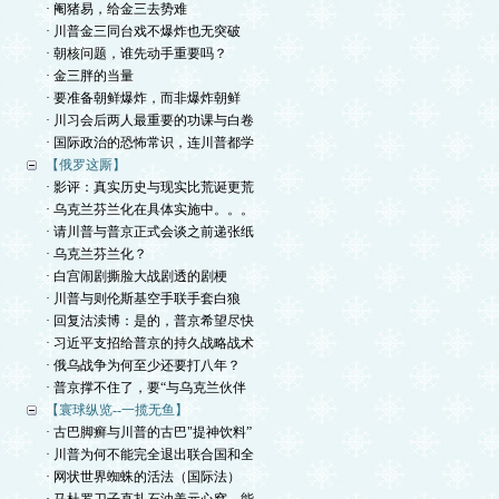
· 阉猪易，给金三去势难
· 川普金三同台戏不爆炸也无突破
· 朝核问题，谁先动手重要吗？
· 金三胖的当量
· 要准备朝鲜爆炸，而非爆炸朝鲜
· 川习会后两人最重要的功课与白卷
· 国际政治的恐怖常识，连川普都学
【俄罗这厮】
· 影评：真实历史与现实比荒诞更荒
· 乌克兰芬兰化在具体实施中。。。
· 请川普与普京正式会谈之前递张纸
· 乌克兰芬兰化？
· 白宫闹剧撕脸大战剧透的剧梗
· 川普与则伦斯基空手联手套白狼
· 回复沽渎博：是的，普京希望尽快
· 习近平支招给普京的持久战略战术
· 俄乌战争为何至少还要打八年？
· 普京撑不住了，要“与乌克兰伙伴
【寰球纵览--一揽无鱼】
· 古巴脚癣与川普的古巴"提神饮料”
· 川普为何不能完全退出联合国和全
· 网状世界蜘蛛的活法（国际法）