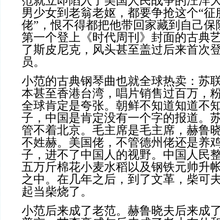
范就立即陷入了美国人民战争的汪洋
男少女到老翁老妪，都要争抢这个“征
佬”，恨不得都把他带回家藏到自己保
第一个登上《时代周刊》封面的古典
了斯皮尼克，风头甚至盖过后来首次
员。
小范的古典钢琴曲也就全球热卖：苏
本甚至香港台湾，唱片销售过百万，
全球肯定是夸张。朝鲜不知道知道不
子，中国是肯定没有一个字的报道。
管不着北京。毛主席是毛主席，赫鲁
不姓赫。美国佬，不管德州佬还是养
子，进不了中国人的视野。中国人民
五万斤棉花小麦水稻以及钢铁元帅升
之中。在几年之后，到了文革，柴可
起当柴烧了。
小范后来成了老范。赫鲁晓夫后来成