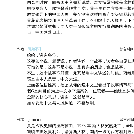
西风的时候，同帝国主义弹琴说爱。本文揭露的就是这样
明俄罗斯人，哪怕是苏联共产党，骨子里同西方美帝一根
教育领导下的中国人民，完全没有这样的资产阶级钢琴软
骨花岗岩脑袋加冲天的革命干劲，不但敢上九天揽月，下
犹豫地焚琴煮鹤，同人类一切传统文明实行最彻底的决裂
台，中国蒸蒸日上。
作者：
阿妞不牛
留言时间：20
哈哈，谢谢各位。
这宛如小说。就是说，作者讲述一个故事，读者各自见仁
可惜的是，这并不是小说，是真实的历史，也是故事。
不过，这个故事不好懂，尤其是用中文讲述的时候。万维
该是由本人负责，中文太烂。
上面各位悟性高，硬是从俺的烂中文里看出了故事情节与
老G是到目前为止中文水平最高的一位读者——他硬是从
全部的核心意思，谢谢！这就是高人。
如今要用中文与同胞沟通，不容易啊。
作者：gmuoruo
留言时间：20
真是冷戰史裡的溫磬插曲。1953 年 斯大林突然死亡，全
魯曉夫抓殺貝利亞，清算斯大林，開始一段同西方相對溫和的竟