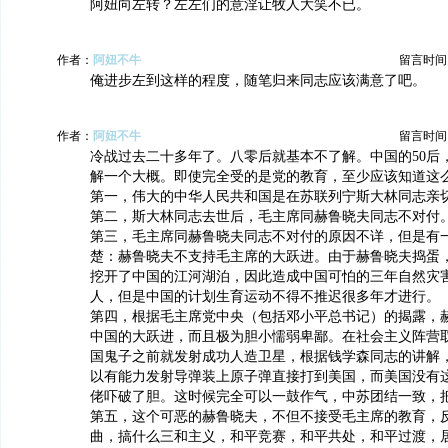
阿妞向左转？左左们的意淫让牧人大笑不已。
作者：
阿妞不牛
留言时间：20
俺进步左到这样的程度，随笔归来同志应该满意了吧。
作者：
阿妞不牛
留言时间：20
冷战过去二十多年了。八零后就基本不了解。中国的50后
解一个大概。即使完全受的是党的教育，至少应该知道这
第一，伟大的中华人民共和国是在苏联列宁斯大林同志亲
第二，斯大林同志去世后，毛主席同赫鲁晓夫同志不对付
第三，毛主席同赫鲁晓夫同志不对付的原因不详，但是有
楚：赫鲁晓夫不支持毛主席的大跃进。由于赫鲁晓夫捣蛋
挖开了中国的江河湖泊，因此造成中国可怕的三年自然灾
人，但是中国的计划生育运动不得不推迟很多年才进行。
第四，根据毛主席党中央（包括邓小平总书记）的揭露，
中国的大跃进，而且极为胆小懦弱卑鄙。在社会主义阵营
国鬼子之前就发射成功人造卫星，根据钱学森同志的讲解
以有能力发射导弹装上原子弹直接打到美国，而美国没有
佬吓破了胆。这时候完全可以一鼓作气，中苏团结一致，
第五，这个可恶的赫鲁晓夫，不但不接受毛主席的教育，
曲，搞什么三和主义，和平竞赛，和平共处，和平过渡，