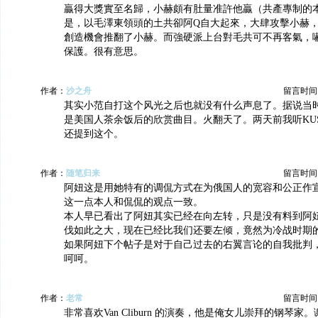
贏得大獎實至名歸，小赫頗有肚量准許他贏（共產專制的
是，以毛澤東領頭的土共卻阿Q自大起來，大肆攻擊小赫
創造機會推翻了小赫。而強硬派上台對毛共可不再客氣，
保護。很有意思。
作者：
沙之舟
留言时间：20
其实小范自打这个风光之后也就没有什么声息了。据说当
是美国人茶余饭后的欣赏曲目。火翻天了。两天前我听KUSC cl
还提到这个。
作者：
随笔归来
留言时间：20
阿妞这是用她特有的调侃方式在为俄国人的宽容和公正作
这一点本人和侃侃的观点一致。
本人早已看出了阿妞其实已经在向左转，只是没有料到阿
伐如此之大，现在已经比我们还要左倾，竟然为冷战时期
如果阿妞下个帖子是对于自己过去的右翼言论的自我批判
呵呵。
作者：
老常
留言时间：20
非常喜欢Van Cliburn 的演奏，他是俺女儿崇拜的钢琴家