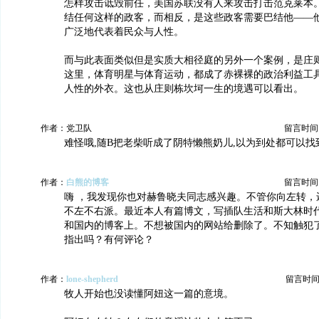
怎样攻击诋毁前任，美国苏联没有人来攻击打击范克莱本
结任何这样的政客，而相反，是这些政客需要巴结他——
广泛地代表着民众与人性。
而与此表面类似但是实质大相径庭的另外一个案例，是庄
这里，体育明星与体育运动，都成了赤裸裸的政治利益工
人性的外衣。这也从庄则栋坎坷一生的境遇可以看出。
作者：党卫队
留言时间：20
难怪哦,随B把老柴听成了阴特懒熊奶儿,以为到处都可以找
作者：
白熊的博客
留言时间：20
嗨 ，我发现你也对赫鲁晓夫同志感兴趣。不管你向左转，
不左不右派。最近本人有篇博文，写插队生活和斯大林时
和国内的博客上。不想被国内的网站给删除了。不知触犯
指出吗？有何评论？
作者：
lone-shepherd
留言时间：20
牧人开始也没读懂阿妞这一篇的意境。