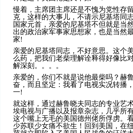
慢着，主席团主席还是不愧为党性存
克，这样的大事儿，不请示尼基塔同
国家元首，亲爱的尼基塔不但就是当
出的政治家军事家思想家，也是当然
家
!
亲爱的尼基塔同志，不好意思。这个
么药，把我们老柴理解诠释得好像比
解深刻。。。。
亲爱的，你们不就是说他最柴吗？赫
奋，而且坚定：我看了电视实况转播
一
!
就这样，通过赫鲁晓夫同志的专业艺
埃电视与广播以及报章杂志，几乎所
这个嘴上无毛的美国德州佬所俘虏。
少苏联少女痛不欲生！回到美国，在