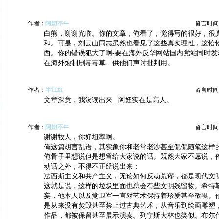
作者：
阿妞不牛
留言时间：20
白熊，谢谢光临。你的文章，俺看了，觉得写的很好，很
和。可是，刘云山同志虽然也看见了这些真实理性，这恰
西。你的错误犯大了啊-要在海外反华网站国内党站同时发
在海外炮制剧毒毒草，供他们声讨批判用。
作者：
半江红
留言时间：20
文章深意，我没读出来...阿妞实在是高人。
作者：
阿妞不牛
留言时间：20
谢谢牧人，你好坦率啊。
俺这篇胡言乱语，其实象你和老常老沙甚至侃侃随笔这样
俺骨子里想说但是想留给大家说的话。既然大家不愿说，
动话之外，不得不正经说出来：
法西斯主义和共产主义，无论如何反动荒谬，都是现代文
这就是说，这样的垃圾里面也总会有些文明残留物。希特
妄，他本人以及党卫军一直对艺术保持着珍爱甚至敬畏。
是从来没有焚毁甚至禁止过古典艺术，从音乐到绘画雕塑
作品，都被保留甚至展示演奏。列宁斯大林也类似。布尔