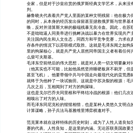
全家，但是对于沙皇欣赏的俄罗斯经典文学艺术，从来没
判。
赫鲁晓夫代表着共产党人里面的某种文明残留：他在极力
的同时，从本身的经历发出保留甚至拯救俄罗斯与世界基
唤，反对并清算斯大林的极端残暴无良冷血。因此，在苏
不是咄咄逼人同美帝进行挑衅决战以暴力在世界实现共产
关注国内民生和人文生态，同西方和平竞争竞赛，力求在
存条件的情况下以苏联模式取胜。这就是毛泽东闻之如狗屎
里的狗屎核心，就是共产党人居然同帝国主义者有着任何
么柴可夫斯基。
毛泽东空前绝后的伟大思想，就是对人类一切文明要象对
（他其实也不可能，比如他虽然坚持睡硬板床不刷牙，但
甚至飞机）。他要带领中共与中国走向最现代化的蛮荒愚
就终于为他种了一块试验田。这就是中苏决裂的根源：毛
几次之后，互相闻到了对方的狗屎味。
这也是戈尔巴乔夫同里根和平终结冷战的根源：他们几次
相嗅出了对方的人味。
而毛泽东同尼克松的惺惺相惜，也是某种人类悠久文明点
计算谋略，孙子兵法马基雅维里博弈棋逢对手。
范克莱本就在这样特殊的历史时刻，成为了人性人道良知
赛的代表。人性良知，是这里的内涵。无论苏联美国政要