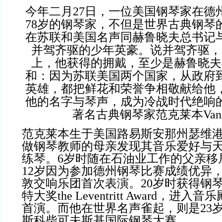
今年二月
27
日，一位美国钢琴家在德
78
岁的钢琴家，不但是世界古典钢琴
在苏联和美国名声同赫鲁晓夫总书记
并驾齐驱的少年英豪。说并驾齐驱，
上，他获得的拥戴，至少是赫鲁晓夫
和：因为苏联美国两个国家，从政府
英雄，都把鲜花和荣誉争相敬献给他
他的名字与琴声，成为冷战时代绝响
著名古典钢琴家范克莱本
Van
范克莱本生于美国路易斯安那州瑟维
做钢琴教师的母亲发现其音乐爱好与
练琴。
6
岁时随在石油业工作的父亲移
12
岁因为参加德州钢琴比赛成绩优异
敦交响乐团首次表演。
20
岁时获得钢
特大奖
the Leventritt Award
，进入音乐
首演。而他在世界名声雀起，则是
23
斯科柴可夫斯基国际钢琴大赛。