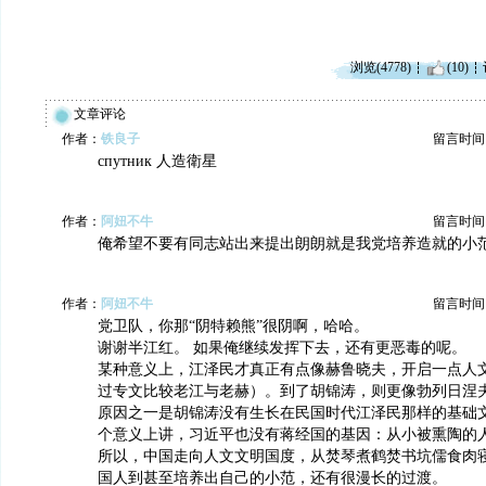
浏览(4778)
(10)
文章评论
作者：
铁良子
留言时间：20
спутник 人造衛星
作者：
阿妞不牛
留言时间：20
俺希望不要有同志站出来提出朗朗就是我党培养造就的小
作者：
阿妞不牛
留言时间：20
党卫队，你那“阴特赖熊”很阴啊，哈哈。
谢谢半江红。 如果俺继续发挥下去，还有更恶毒的呢。
某种意义上，江泽民才真正有点像赫鲁晓夫，开启一点人
过专文比较老江与老赫）。到了胡锦涛，则更像勃列日涅
原因之一是胡锦涛没有生长在民国时代江泽民那样的基础
个意义上讲，习近平也没有蒋经国的基因：从小被熏陶的
所以，中国走向人文文明国度，从焚琴煮鹤焚书坑儒食肉
国人到甚至培养出自己的小范，还有很漫长的过渡。