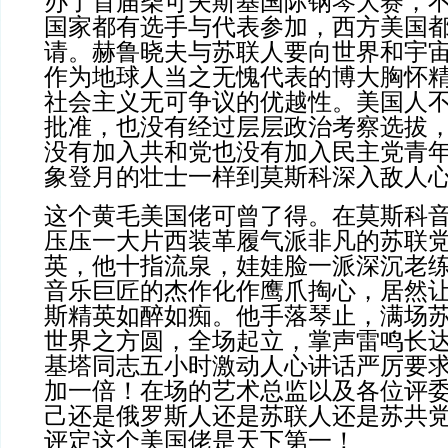
办了首届柴可夫斯基国际钢琴大赛，
国家都有选手与代表参加，西方美国
请。赫鲁晓夫与苏联人要向世界和宇
作为地球人当之无愧代表的博大胸怀
社会主义无可争议的优越性。美国人
批准，也没有经过层层政治考察选拔
没有加入共和党也没有加入民主党青
象登月的壮士一样到莫斯科深入敌人
这个黄毛美国佬可曾了得。在莫斯科
压压一大片西装革履气派非凡的苏联
英，他十指流泉，娃娃脸一派深沉老
音乐巨匠的杰作化作鹰爪掏心，居然
斯精英如醉如痴。他手落琴止，满场
世界之方圆，全场起立，掌声雷鸣长
基塔同志五小时激动人心讲话严厉要
加一倍！在场的艺术总监以及各位评
己还是俄罗斯人还是苏联人还是苏共
评定这个美国佬是天下第一！