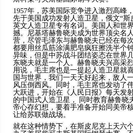
1957
年，苏美国际竞争进入激烈高峰
先于美国成功发射人造卫星，俄文“斯
英文人造卫星专有名词。美国人和世
撼。尼基塔赫鲁晓夫成为世界顶尖名
营，尽管毛泽东与赫鲁晓夫已经在每
都要用丝瓜筋涂满肥皂疯狂擦洗半个
异味，但是中苏战斗团结姿态在世界
东晓夫就是一个人。赫鲁晓夫兴高采
用说，毛主席也是一提起人造卫星就
国与世界，我们一天天好起来，敌人
风压倒西风。同时，毛主席也发动了
大跃进，开始在《人民日报》每天发
的中国式人造卫星， 同时教育赫鲁晓
帝心存幻想，要着手准备开始同美帝
让给苏联做战场。
就在这种情势下，在斯皮尼克上天六