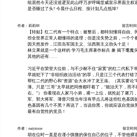
组居然今天还没巡逻至此山呼万岁呼喝堂威宣示界面主权通
是否睡过了头? 今晨什么日程、按计划几点抵埠?
作者：莉莉88
留言时间：20
【转贴】红二代有一个特点：被整后，都特别懂得自由、
些全世界正常人都懂得的道理；但是没失势之前，一个个
因天然发作，江田岛军国主义、法西斯主义劲头十足！
林立果就是一个这样的 学习毛主席著作标兵 兼 揭下耄魔
其他的还有……
习近平在荣登大位前，与不少耐不住“寂寞”的红二代私下串
早就犯下了“非组织政治活动”的罪，只是江三个代表打错
帮红二代的野心和“资源”会大水冲了龙王庙。（其实要论“
薄。只是“三哥”太早就把同僚都吓着了，“能治天下，而
右。”） 你看现在人家习小弟，甫一上位，就抡起了屠刀
军、郭大将军、薄督只恨当年没有早点儿将这些红色基因
色基因有几个不黑？再说了，当说你黑，你就应该自觉抹
最有自觉性的党员！
作者：naiyinxue
留言时间：20
胡在位时一直是在谨小慎微的保住自己的位子，不管他裸