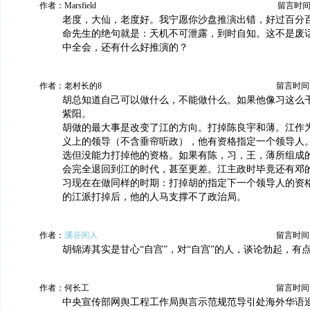
作者：Marsfield
留言时间：20
老度，大仙，老度好。我宁愿你沙盘推演出错，好过百分
命先生的绝句就是：天机不可泄露，到时自知。这不是废
中全会，还有什么好推演的？
作者：老村长的8
留言时间：20
胡总知道自己可以做什么，不能做什么。如果他像习这么
紫阳。
胡做的最大事是改变了江的方向。打掉陈良宇和薄。江作为
义上的领导（不含垂帘听政），他有资格指定一个领导人
选但没能力打掉他的资格。如果有陈，习，王，薄所组成
会完全退回到江的时代，甚至更差。江主政时毕竟还有邓
习现在在做同样的时期：打掉胡的指定下一个领导人的资
的江派打掉后，他的人马支撑不了政治局。
作者：
溪谷闲人
留言时间：20
胡锦涛其实是甘心“自宫”，对“自宫”的人，谈论勃起，有
作者：何长工
留言时间：20
中央宣传部网舆工程工作局舆言示范规范导引处海外华语