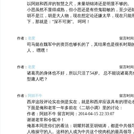
以阿妞和西岸的智慧之尺，来量胡锦涛还是明显不够的。
小思虽然不显得成熟，但小思还是有些鬼聪敏的，至少还
胡不是江，胡是大人物，现在想定论还嫌太早，现在只能
下，那就是：“深不可测”。 呵呵！
作者：
老度
留言时间：20
司马懿在魏军中的资历也够长的了，其结果也是很长时期
人， 嘿嘿！
作者：
老度
留言时间：20
诸葛亮的身体也不好，所以只活了54岁。 总不能说诸葛
型庸人吧？
作者：
阿妞不牛
留言时间：20
西岸这段评论实在倒是实在，就是和西岸应该具有的理论
下面是俺和老常一年多前在《二胡小调》里的讨论：
作者：阿妞不牛 留言时间：2014-04-15 22:33:07
谢谢老常和令狐冲！
俺基本同意你们的看法：胡耀邦甚至胡锦涛，都是中共领
人格操守的人。这样的人成为中共这个绞肉机的最高领导