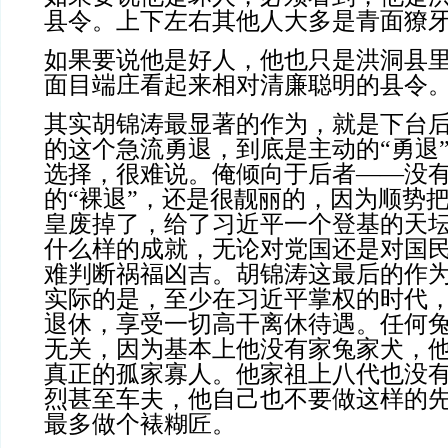
县令。上下左右其他人大多是青面獠
如果要说他是好人，他也只是洪洞县
面目端庄看起来相对清廉聪明的县令
其实胡锦涛最显著的作为，就是下台
的这个急流勇退，到底是主动的“勇退
选择，很难说。俺倾向于后者——没
的“裸退”，还是很靓丽的，因为
顺势
皇废掉了，给了习近平一个登基的天
什么样的成就，无论对党国还是对国
难判断祸福凶吉。胡锦涛这最后的作
实际的是，至少在习近平掌权的时代
退休，享受一切高干离休待遇。任何
无关，因为基本上他没有家兔家犬，
真正的孤家寡人。他家祖上八代也没
烈甚至车夫，他自己也不要做这样的
最多做个裱糊匠。