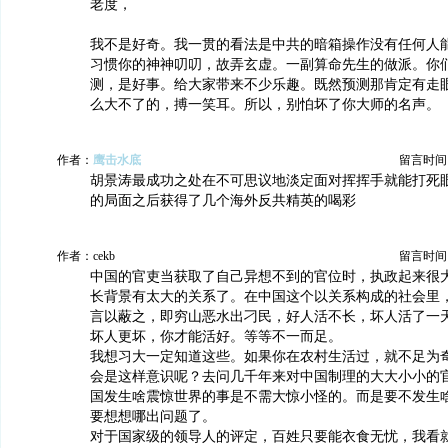
老度，
我不是好奇。我一贯的看法是中共的暗箱操作没有任何人
习惯你的神神叨叨，故弄玄虚。一副算命先生的做派。你
测，是好事。给大家带来不少乐趣。既然预测那肯定有走
么大不了的，搏一笑耳。所以，别怕坏了你大师的名声。
作者：
鹰击水底
留言时间：20
胡景涛最成功之处在不可思议地淡定面对挥挥手就能打死
的局面之后获得了几个海外反共精英的喝彩
作者：cekb
留言时间：20
中国的官吏当获取了自己异想不到的官位时，执政起来很
长背景有太大的关系了。在中国这个以关系构成的社会里
言以蔽之，即穷山恶水出刁民，好人活不长，坏人活了一
坏人更坏，你才能活好。等等不一而足。
我想习大一定知道这些。如果你在农村生活过，就不足为
会是这样意识呢？去问几千年来对中国制理的大大小小的
国发生啥震惊世界的事是不需大惊小怪的。而是要不发生
要想想哪出问题了。
对于国家级的领导人的评定，百姓只要能衣食无忧，我看