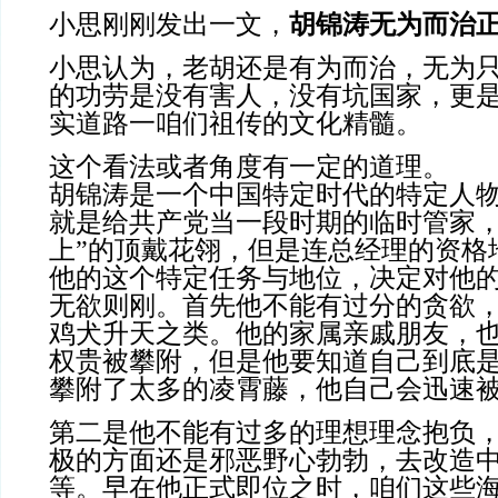
小思刚刚发出一文，
胡锦涛无为而治
小思认为，
老胡还是有为而治，无为
的功劳是没有害人，没有坑国家，更
实道路一咱们祖传的文化精髓。
这个看法或者角度有一定的道理。
胡锦涛是一个中国特定时代的特定人
就是给共产党当一段时期的临时管家，
上”的顶戴花翎，但是连总经理的资格
他的这个特定任务与地位，决定对他
无欲则刚。首先他不能有过分的贪欲
鸡犬升天之类。他的家属亲戚朋友，
权贵被攀附，但是他要知道自己到底
攀附了太多的凌霄藤，他自己会迅速
第二是他不能有过多的理想理念抱负
极的方面还是邪恶野心勃勃，去改造
等。早在他正式即位之时，咱们这些