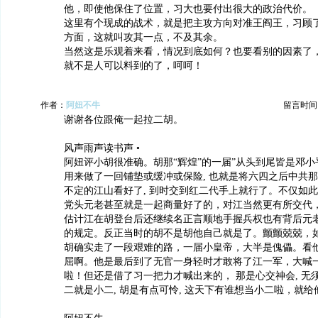
他，即使他保住了位置，习大也要付出很大的政治代价。
这里有个现成的战术，就是把主攻方向对准王阎王，习顾
方面，这就叫攻其一点，不及其余。
当然这是乐观着来看，情况到底如何？也要看别的因素了
就不是人可以料到的了，呵呵！
作者：
阿妞不牛
留言时间：20
谢谢各位跟俺一起拉二胡。
风声雨声读书声 •
阿妞评小胡很准确。胡那“辉煌”的一届”从头到尾皆是邓小
用来做了一回铺垫或缓冲或保险, 也就是将六四之后中共
不定的江山看好了, 到时交到红二代手上就行了。不仅如此
党头元老甚至就是一起商量好了的，对江当然更有所交代
估计江在胡登台后还继续名正言顺地手握兵权也有背后元
的规定。反正当时的胡不是胡他自己就是了。颤颤兢兢，如临
胡确实走了一段艰难的路，一届小皇帝，大半是傀儡。看
屈啊。他是最后到了无官一身轻时才敢将了江一军，大喊一
啦！但还是借了习一把力才喊出来的， 那是心交神会, 无
二就是小二, 胡是有点可怜, 这天下有谁想当小二啦，就给