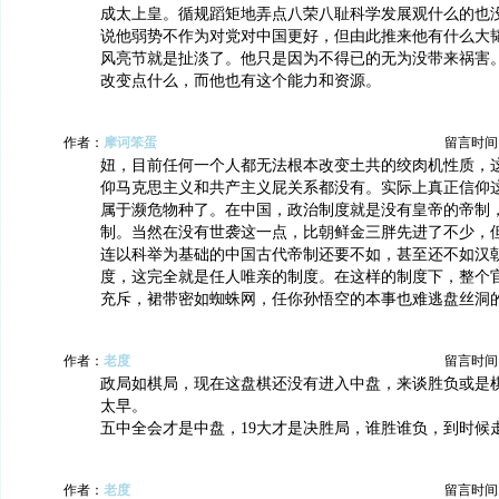
成太上皇。循规蹈矩地弄点八荣八耻科学发展观什么的也
说他弱势不作为对党对中国更好，但由此推来他有什么大
风亮节就是扯淡了。他只是因为不得已的无为没带来祸害
改变点什么，而他也有这个能力和资源。
作者：
摩诃笨蛋
留言时间：20
妞，目前任何一个人都无法根本改变土共的绞肉机性质，这跟他
仰马克思主义和共产主义屁关系都没有。实际上真正信仰
属于濒危物种了。在中国，政治制度就是没有皇帝的帝制
制。当然在没有世袭这一点，比朝鲜金三胖先进了不少，
连以科举为基础的中国古代帝制还要不如，甚至还不如汉
度，这完全就是任人唯亲的制度。在这样的制度下，整个
充斥，裙带密如蜘蛛网，任你孙悟空的本事也难逃盘丝洞
作者：
老度
留言时间：20
政局如棋局，现在这盘棋还没有进入中盘，来谈胜负或是
太早。
五中全会才是中盘，19大才是决胜局，谁胜谁负，到时候
作者：
老度
留言时间：20