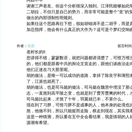
阿妞不牛
谢谢三声老友。你这个分析很深入独到。江泽民能够如此
二胡拉，不但只是自己的势力，而非常可能是整个“党”的
做出的内部强制性明规则。
如果往这个思路再往下想，假如胡锦涛不是二胡手，而是
加总指挥，他会有什么真正的大作为？这可是个梦幻交响
作者：
老度
留言时间：20
老村长的8:
您讲得不错，寥寥数语，就把问题都讲清楚了，可惜万维
的，他们都是跟着中共的舆论文宣走的，跟他们谈政治走
他们正迷在习大那里呢。
胡的做法，是唯一可以成功的道路，拿掉了陈良宇和薄熙
了，江派也就死了。
胡的做法，也是司马懿的做法，司马懿在魏营中埋没了那
志，一直熬到高平陵之变，也就是到了曹芳曹爽的时代，才
司马懿比起来，才熬了十年，羽翼就已丰，不算什么。
现在到了习胖，可惜习胖不是成事的人，他本身的处境也
熬，他做不到，所以只能挺而走险，棋走到现在，其实我
这是一种猜测，所以要在五中全会看结果，我是猜胡的人
源潮有希望。