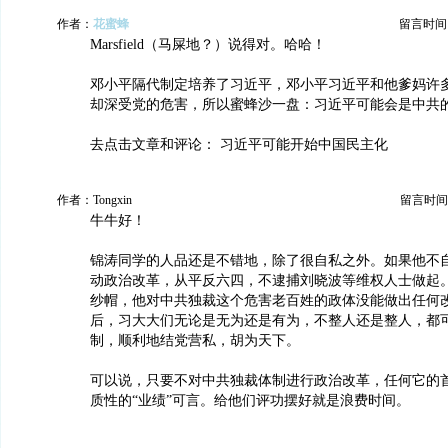
作者：
花蜜蜂
留言时间：20
Marsfield（马屎地？）说得对。哈哈！
邓小平隔代制定培养了习近平，邓小平习近平和他爹妈许
却深受党的危害，所以蜜蜂沙一盘：习近平可能会是中共
去点击文章和评论： 习近平可能开始中国民主化
作者：Tongxin
留言时间：20
牛牛好！
锦涛同学的人品还是不错地，除了很自私之外。如果他不
动政治改革，从平反六四，不逮捕刘晓波等维权人士做起
纱帽，他对中共独裁这个危害老百姓的政体没能做出任何
后，习大大们无论是无为还是有为，不整人还是整人，都
制，顺利地结党营私，胡为天下。
可以说，只要不对中共独裁体制进行政治改革，任何它的
质性的“业绩”可言。给他们评功摆好就是浪费时间。