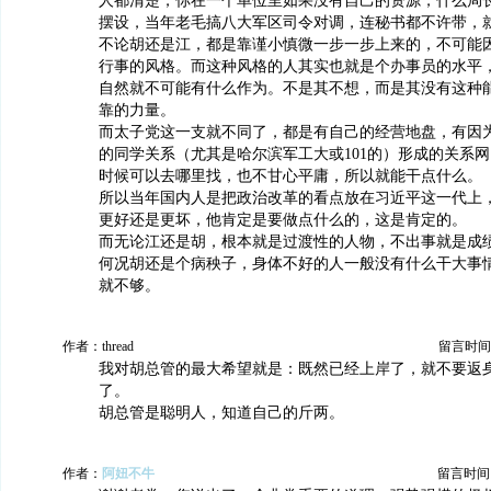
人都清楚，你在一个单位里如果没有自己的资源，什么局
摆设，当年老毛搞八大军区司令对调，连秘书都不许带，
不论胡还是江，都是靠谨小慎微一步一步上来的，不可能
行事的风格。而这种风格的人其实也就是个办事员的水平
自然就不可能有什么作为。不是其不想，而是其没有这种
靠的力量。
而太子党这一支就不同了，都是有自己的经营地盘，有因
的同学关系（尤其是哈尔滨军工大或101的）形成的关系
时候可以去哪里找，也不甘心平庸，所以就能干点什么。
所以当年国内人是把政治改革的看点放在习近平这一代上
更好还是更坏，他肯定是要做点什么的，这是肯定的。
而无论江还是胡，根本就是过渡性的人物，不出事就是成
何况胡还是个病秧子，身体不好的人一般没有什么干大事
就不够。
作者：thread
留言时间：20
我对胡总管的最大希望就是：既然已经上岸了，就不要返
了。
胡总管是聪明人，知道自己的斤两。
作者：
阿妞不牛
留言时间：20