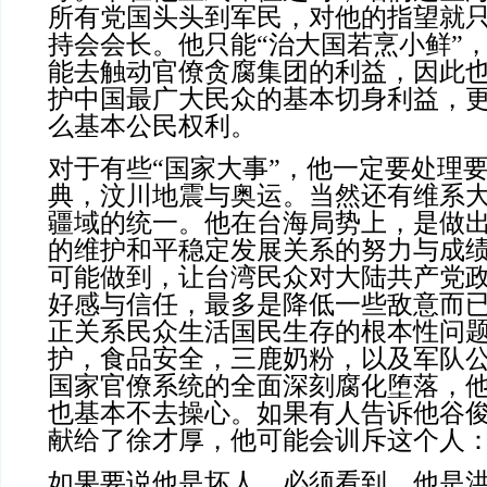
所有党国头头到军民，对他的指望就
持会会长。他只能“治大国若烹小鲜”
能去触动官僚贪腐集团的利益，因此
护中国最广大民众的基本切身利益，
么基本公民权利。
对于有些“国家大事”，他一定要处理
典，汶川地震与奥运。当然还有维系
疆域的统一。他在台海局势上，是做
的维护和平稳定发展关系的努力与成
可能做到，让台湾民众对大陆共产党
好感与信任，最多是降低一些敌意而
正关系民众生活国民生存的根本性问
护，食品安全，三鹿奶粉，以及军队
国家官僚系统的全面深刻腐化堕落，
也基本不去操心。如果有人告诉他谷
献给了徐才厚，他可能会训斥这个人
如果要说他是坏人，必须看到，他是