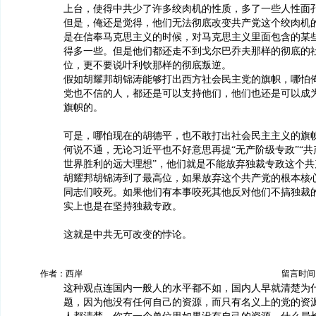
上台，使得中共少了许多绞肉机的性质，多了一些人性面
但是，俺还是觉得，他们无法彻底改变共产党这个绞肉机
是在信奉马克思主义的时候，对马克思主义里面包含的某
得多一些。但是他们都还走不到戈尔巴乔夫那样的彻底的
位，更不要说叶利钦那样的彻底叛逆。
假如胡耀邦胡锦涛能够打出西方社会民主党的旗帜，哪怕
党也不信的人，都还是可以支持他们，他们也还是可以成
旗帜的。
可是，哪怕现在的胡德平，也不敢打出社会民主主义的旗
何说不通，无论习近平也不好意思再提“无产阶级专政”“
世界胜利的远大理想”，他们就是不能放弃独裁专政这个共
胡耀邦胡锦涛到了最高位，如果放弃这个共产党的根本核
同志们咬死。如果他们有本事咬死其他反对他们不搞独裁
实上也是在坚持独裁专政。
这就是中共无可改变的悖论。
作者：西岸
留言时间：20
这种观点连国内一般人的水平都不如，国内人早就清楚为
题，因为他没有任何自己的资源，而只有名义上的党的资