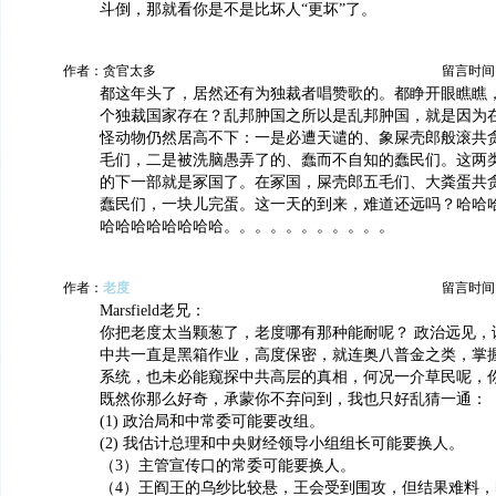
斗倒，那就看你是不是比坏人“更坏”了。
作者：贪官太多
留言时间：20
都这年头了，居然还有为独裁者唱赞歌的。都睁开眼瞧瞧
个独裁国家存在？乱邦肿国之所以是乱邦肿国，就是因为
怪动物仍然居高不下：一是必遭天谴的、象屎壳郎般滚共
毛们，二是被洗脑愚弄了的、蠢而不自知的蠢民们。这两
的下一部就是冢国了。在冢国，屎壳郎五毛们、大粪蛋共
蠢民们，一块儿完蛋。这一天的到来，难道还远吗？哈哈
哈哈哈哈哈哈哈哈。。。。。。。。。。。
作者：
老度
留言时间：20
Marsfield老兄：
你把老度太当颗葱了，老度哪有那种能耐呢？ 政治远见，
中共一直是黑箱作业，高度保密，就连奥八普金之类，掌
系统，也未必能窥探中共高层的真相，何况一介草民呢，
既然你那么好奇，承蒙你不弃问到，我也只好乱猜一通：
(1) 政治局和中常委可能要改组。
(2) 我估计总理和中央财经领导小组组长可能要换人。
（3）主管宣传口的常委可能要换人。
（4）王阎王的乌纱比较悬，王会受到围攻，但结果难料