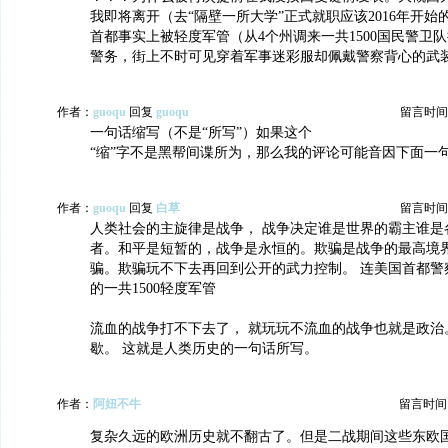
我即将离开（去“隔壁一所大学”正式就职应该2016年开
首都事实上被轻度军管（从4个州调来一共1500国民警卫
警务，街上不时可见穿着军事迷彩服却佩戴警察背心的武
作者：
guoqu
回复
guoqu
留言时间：20
一句话缩写（不是“所写”）如果这个
“缩”字不是黑帮间谍所为，那么我的评论可能音因下面一句
作者：
guoqu
回复
白草
留言时间：20
人类社会的主旋律是战争， 战争决定谁是世界的霸主谁是
者。和平是短暂的，战争是永恒的。欺骗是战争的最高境界
骗。欺骗玩不下去再回到公开的武力控制。 连美国首都警
的一共1500轻度军管
流血的战争打不下去了， 就玩玩不流血的战争也就是政治
歇。 这就是人类历史的一句话所写。
作者：
阿妞不牛
留言时间：20
复杂久远的欧洲历史就不翻古了。但是二战期间这些东欧