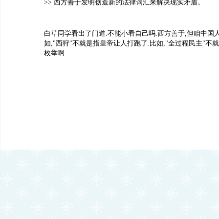
>> 西方善于发明创造新的法律词汇来解决现实矛盾。
白草同学看出了门道.不能小看自己吗.西方善于,但咱中国
如,"西狩"不就是指皇帝让人打跑了.比如,"全过程民主"不
枚举啊.