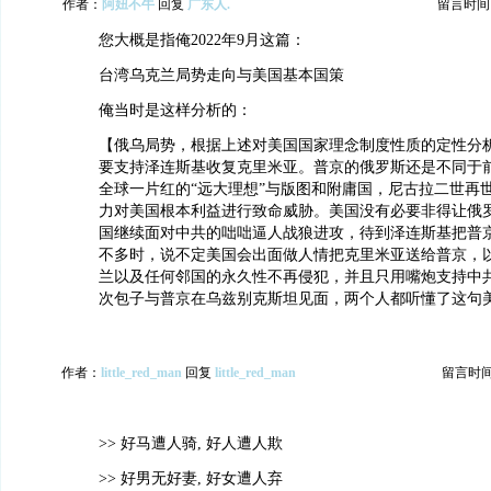
作者：
阿妞不牛
回复
广东人.
留言时间：20
您大概是指俺2022年9月这篇：
台湾乌克兰局势走向与美国基本国策
俺当时是这样分析的：
【俄乌局势，根据上述对美国国家理念制度性质的定性分
要支持泽连斯基收复克里米亚。普京的俄罗斯还是不同于
全球一片红的“远大理想”与版图和附庸国，尼古拉二世再
力对美国根本利益进行致命威胁。美国没有必要非得让俄
国继续面对中共的咄咄逼人战狼进攻，待到泽连斯基把普
不多时，说不定美国会出面做人情把克里米亚送给普京，
兰以及任何邻国的永久性不再侵犯，并且只用嘴炮支持中
次包子与普京在乌兹别克斯坦见面，两个人都听懂了这句
作者：
little_red_man
回复
little_red_man
留言时间：2
>> 好马遭人骑, 好人遭人欺
>> 好男无好妻, 好女遭人弃