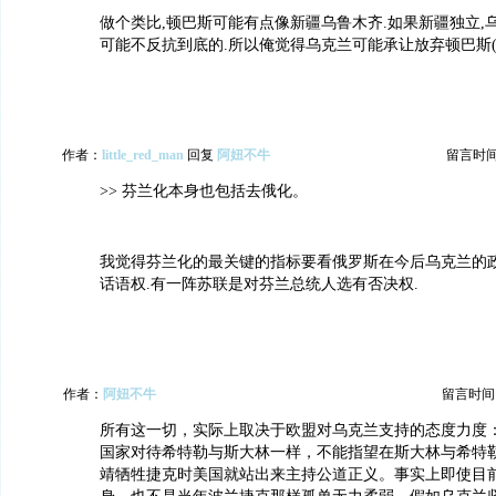
做个类比,顿巴斯可能有点像新疆乌鲁木齐.如果新疆独立,
可能不反抗到底的.所以俺觉得乌克兰可能承让放弃顿巴斯(
作者：
little_red_man
回复
阿妞不牛
留言时间：2
>> 芬兰化本身也包括去俄化。
我觉得芬兰化的最关键的指标要看俄罗斯在今后乌克兰的
话语权.有一阵苏联是对芬兰总统人选有否决权.
作者：
阿妞不牛
留言时间：20
所有这一切，实际上取决于欧盟对乌克兰支持的态度力度
国家对待希特勒与斯大林一样，不能指望在斯大林与希特
靖牺牲捷克时美国就站出来主持公道正义。事实上即使目