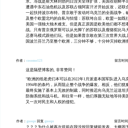
水。冷战是斯大林到勃列日涅夫全球扩张，美国在朝鲜半
遭遇中东石油危机以及苏联占领阿富汗才开始反攻，还联
一起扶持波尔布特。普京敢于发动对乌克兰的全面战争，
及整个欧盟北约的自私与怯懦：苏联垮台后，欧盟一如既
美国一强独大独木难支。但是真正原因是欧美他们都不想
战。只有普京俄罗斯可以从光脚丫的苏联以及瘦骆驼比马
忌赛马模式跟他们玩。但是如果普京敢在第三次世界大战
国波兰芬兰乃至整个欧洲，三分钟不够，十分钟灭掉欧洲
作者：
cosomo123
留言时间：20
这是隔壁博客的, 非常赞同！
“欧洲的纸老虎们本可以在2022年1月派遣本国军队进入
1994年的条约，从而阻止整个战争的爆发。相反，他们犹
最终实施了基本上无效的制裁，同时推迟向乌克兰运送坦
防御系统和战斗机。和往常一样，他们厚颜无耻地等待美
又一次对民主和人权的侵犯。
作者：
guoqu
回复
guoqu
留言时间：20
？？？为什么被再次提前在我没按回复键前发表。大概因