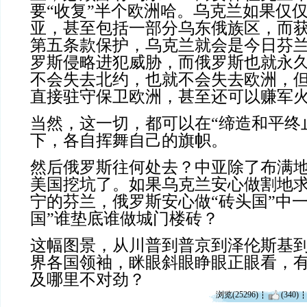
要“收复”半个欧洲哈。乌克兰如果仅
亚，甚至包括一部分乌东俄族区，而
第五条款保护，乌克兰就会是今日芬
罗斯侵略进犯威胁，而俄罗斯也就永
不会失去北约，也就不会失去欧洲，
直接驻守保卫欧洲，甚至还可以赚军
当然，这一切，都可以在“缔造和平终
下，各自挥舞自己的旗帜。
然后俄罗斯往何处去？中亚除了布满
美国挖坑了。如果乌克兰安心做割地
宁的芬兰，俄罗斯安心做“砖头国”中一
国”谁垫底谁做城门楼砖？
这幅图景，从川普到普京到泽伦斯基
界各国领袖，眯眼斜眼睁眼正眼看，
及哪里不对劲？
浏览(25296)
(340)