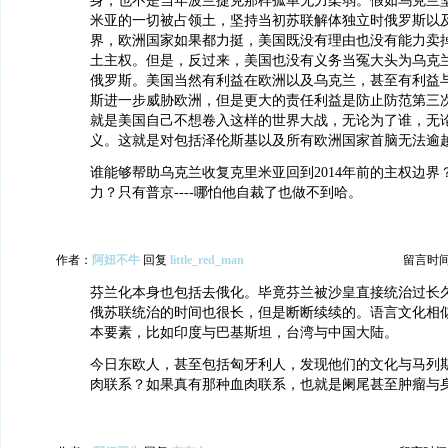
身，也不是当年波兰捷克那样孤单无力柔弱。假如乌克兰
米亚的一切被占领土，坚持当初苏联解体独立时俄罗斯以
界，欧洲国家如果都力挺，美国既没有理由也没有能力卖
土主权。但是，反过来，美国也没有义务当冤大头为乌克
俄罗斯。美国当然有利益在欧洲以及乌克兰，甚至有利益
斯进一步威胁欧洲，但是更大的责任利益是防止防范第三
就是美国自己不想卷入这样的世界大战，无论为了谁，无
义。这就是对包括泽伦斯基以及所有欧洲国家首脑无法逾
谁能够帮助乌克兰收复克里米亚回到2014年前的主权边界
力？只有普京----哪怕他自裁了也做不到哈。
作者：
阿妞不牛
回复
little_red_man
留言时间：2
芬兰化本身也包括去俄化。毕竟芬兰被沙皇直接统治过长
俄苏联统治的时间也很长，但是断断续续的。语言文化相
本要素，比如印度与巴基斯坦，台湾与中国大陆。
今日东欧人，甚至包括匈牙利人，发现他们的文化与马列
肉联系？如果真有那种血肉联系，也就是阑尾甚至肿瘤与