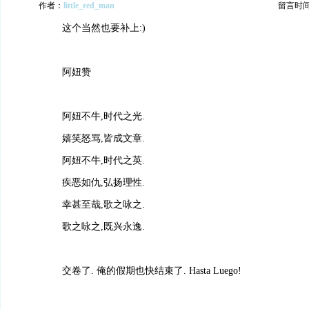
作者：
little_red_man
留言时间：2
这个当然也要补上:)
阿妞赞
阿妞不牛,时代之光.
嬉笑怒骂,皆成文章.
阿妞不牛,时代之英.
疾恶如仇,弘扬理性.
幸甚至哉,歌之咏之.
歌之咏之,既兴永逸.
交卷了. 俺的假期也快结束了. Hasta Luego!