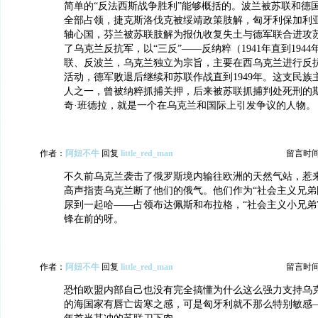
简单的“反法西斯战争胜利”能够概括的。波兰被苏联和德
全部占领，捷克斯洛伐克被绥靖政策肢解，匈牙利保加利
轴心国，芬兰被苏联肢解为报仇收复失土与德军联合进攻
了乌克兰反抗军，以“三反”——反纳粹（1941年直到194
联、反波兰，乌克兰独立为宗旨，主要在西乌克兰进行反
活动，德军败退后继续和苏联作战直到1949年。这支民族
人之一，曾被纳粹抓捕关押，后来被苏联抓捕判处死刑的斯
奇·班德拉，就是一个在乌克兰和国际上引发争议的人物。
作者：
阿妞不牛
回复
little_red_man
留言时间：2
不久前乌克兰袭击了俄罗斯境内输往欧洲的天然气站，惹
高声指责乌克兰断了他们的俄气。他们作为“社会主义兄弟
尿到一起哈——占领布达佩斯和布拉格，“社会主义小兄弟
锋在前的呀。
作者：
阿妞不牛
回复
little_red_man
留言时间：2
恐怕欧盟内部自己也没有完全搞懂为什么这么强力支持乌
的海国家有唇亡齿寒之感，可是匈牙利就不那么特别敏感——