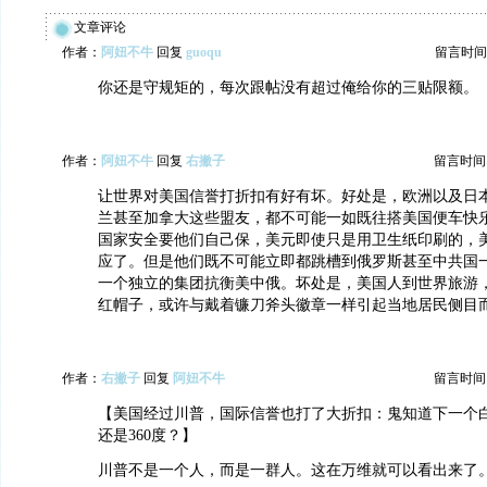
文章评论
作者：
阿妞不牛
回复
guoqu
留言时间：20
你还是守规矩的，每次跟帖没有超过俺给你的三贴限额。
作者：
阿妞不牛
回复
右撇子
留言时间：20
让世界对美国信誉打折扣有好有坏。好处是，欧洲以及日
兰甚至加拿大这些盟友，都不可能一如既往搭美国便车快
国家安全要他们自己保，美元即使只是用卫生纸印刷的，
应了。但是他们既不可能立即都跳槽到俄罗斯甚至中共国
一个独立的集团抗衡美中俄。坏处是，美国人到世界旅游，
红帽子，或许与戴着镰刀斧头徽章一样引起当地居民侧目
作者：
右撇子
回复
阿妞不牛
留言时间：20
【美国经过川普，国际信誉也打了大折扣：鬼知道下一个白
还是360度？】
川普不是一个人，而是一群人。这在万维就可以看出来了