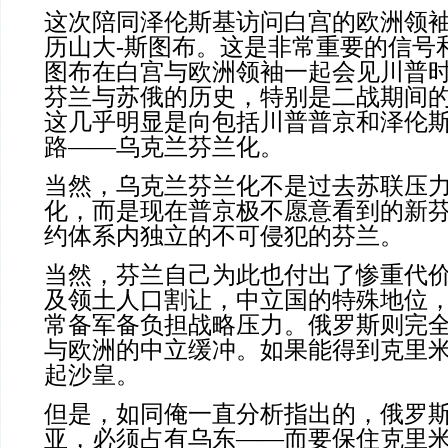
这次陪同泽伦斯基访问白宫的欧洲领
历山大-斯图布。这是非常重要的信号
图布在白宫与欧洲领袖一起会见川普
芬兰与苏俄的历史，特别是二战期间
这几乎明显是向包括川普普京和泽伦
路——乌克兰芬兰化。
当然，乌克兰芬兰化不是过去苏联压
化，而是现在普京极不愿意看到的新
约体系内独立的不可侵犯的芬兰。
当然，芬兰自己为此也付出了惨重代
及领土人口割让，中立国的特殊地位
常备军备负担战略压力。俄罗斯则完
与欧洲的中立缓冲。如果能得到克里
起沙皇。
但是，如同俺一直分析指出的，俄罗
亚，必须占有乌东——而要保住克里