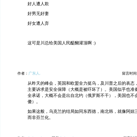
好人遭人欺
好男无好妻
好女遭人弃
这可是川总给美国人民醍醐灌顶啊 :)
作者：
广东人.
留言时间：20
从昨天的峰会，英国和欧盟全力挺乌，及川普之后的表态
主要诉求是安全保障（大概是被吓坏了）。美国似乎也准
全承诺，大概不会是出自北约（俄罗斯不干），美国也不
傻）。
如果这般，乌克兰的结局如同东西德，南北韩，就像阿妞
而非芬兰化。