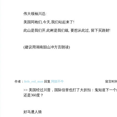
伟大领袖川总:
美国同袍们,今天,我们站起来了!
此山是我们开,此树是我们栽, 要想从此过, 留下买路财!
(建议用湖南韶山冲方言朗读)
作者：
little_red_man
回复
阿妞不牛
留言时间：2
>> 美国经过川普，国际信誉也打了大折扣：鬼知道下一个
还是360度？
好马遭人骑