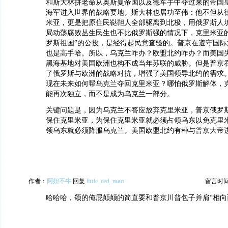
和斯大林拼老命从奥斯曼帝国以及德军手中夺过来的帝国
海军进入世界的战略要地。斯大林也居功至伟：他不但从
米亚，更是把原住民鞑靼人全部驱离到北极，用俄罗斯人
局动荡腐败丛生民生也不比俄罗斯强的情况下，克里米亚的
罗斯祖国”的公投，是经得起民意查验的。普京在遵守国际
也是高手哈。所以，乌克兰咋办？欧盟北约咋办？而美国
黑海基地对美国欧洲也构不成当年苏联的威胁。但是普京
了俄罗斯与欧洲的战略对抗，增强了美国领导北约的需求
现在未来如何帮乌克兰夺回克里米亚？哪怕俄罗斯解体，
能再次独立，而不是成为乌克兰一部分。
关键问题是，因为乌克兰不答应放弃克里米亚，普京俄罗
保住克里米亚，为保住克里米亚就必须占领乌东以免克里
领乌东就必须降服乌克兰。美国欧盟北约有种与普京大帝
作者：
阿妞不牛
回复
little_red_man
留言时间：2
哈哈哈，颂的俺屁颠颠的简直要和普京川普包子并肩“相向