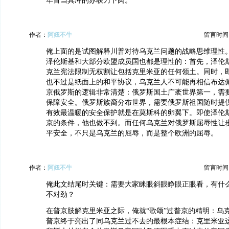
年首当其冲的苏联刀下肉。
作者：
阿妞不牛
留言时间：20
俺上面的是试图解释川普对待乌克兰问题的战略思维理性
泽伦斯基和大部分欧盟成员国也都是理性的：首先，泽伦
克兰宪法限制无权割让包括克里米亚的任何领土。同时，
也不过是纸面上的和平协议，乌克兰人不可能再相信布达
京俄罗斯的逻辑非常清楚：俄罗斯国土广袤世界第一，需
保障安全。俄罗斯族裔分布世界，需要俄罗斯祖国随时提
有效最温暖的安全保护就是在莫斯科的卵翼下。即使泽伦
京的条件，他也做不到。而任何乌克兰对俄罗斯屈辱性让
平安全，不只是乌克兰的屈辱，而是整个欧洲的屈辱。
作者：
阿妞不牛
留言时间：20
俺此文结尾时关键：需要大家眯眼斜眼睁眼正眼看，有什
不对劲？
在普京肢解克里米亚之际，俺就“歌颂”过普京的精明：乌
普京终于亮出了同乌克兰过不去的最根本症结：克里米亚