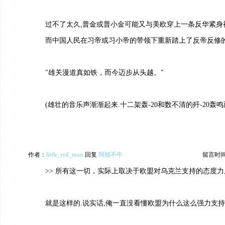
过不了太久,普金或普小金可能又与美欧穿上一条反华紧身
而中国人民在习帝或习小帝的带领下重新踏上了反帝反修的
"雄关漫道真如铁，而今迈步从头越。"
(雄壮的音乐声渐渐起来.十二架轰-20和数不清的歼-20轰鸣而
作者：
little_red_man
回复
阿妞不牛
留言时间：2
>> 所有这一切，实际上取决于欧盟对乌克兰支持的态度力
就是这样的.说实话,俺一直没看懂欧盟为什么这么强力支持