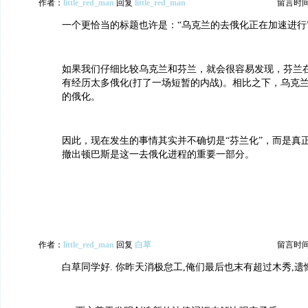
作者：
little_red_man
回复
little_red_man
留言时间：2
一个更恰当的标题也许是：“乌克兰的去俄化正在加速进行
如果我们仔细比较乌克兰和芬兰，就会很容易发现，芬兰
有经历太多俄化(打了一场短暂的内战)。相比之下，乌克
的俄化。
因此，现在发生的事情其实并不确切是“芬兰化”，而是真正
撤出顿巴斯是这一去俄化进程的重要一部分。
作者：
little_red_man
回复
白草
留言时间：2
白草同学好. 你昨天消极怠工,俺们最后也末有超过木秀,遗