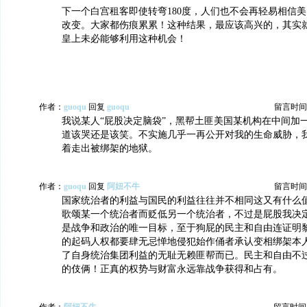
下一个白宫租客即使转弯180度，人们也不会再轻易相信
改变。大家都伤痕累累！这种结果，最应该高兴的，其实
皇上未必能够利用这种机会！
作者：
guoqu
回复
guoqu
留言时间：20
我说某人“屁股决定脑袋”，黑帮土匪美国某机构在中间加一个
道该哭还是该笑。不实施几乎一再公开对我的生命威胁，
着走出被绑架的地狱。
作者：
guoqu
回复
阿妞不牛
留言时间：20
国家统治者的利益与国民的利益往往并不相同这又有什么值
歌颂某一个统治者而贬低另一个统治者，不过是屁股我决
是战争和政治的唯一目标，至于狗屁的民主和自由连证明
的起码人权都要肆无忌惮地侵犯始作俑者承认变相绑架本
了自身统治集团利益的无耻无赖匪帮而已。民主和自由不
的伎俩！正真的权势与财富永远靠战争获得和占有。