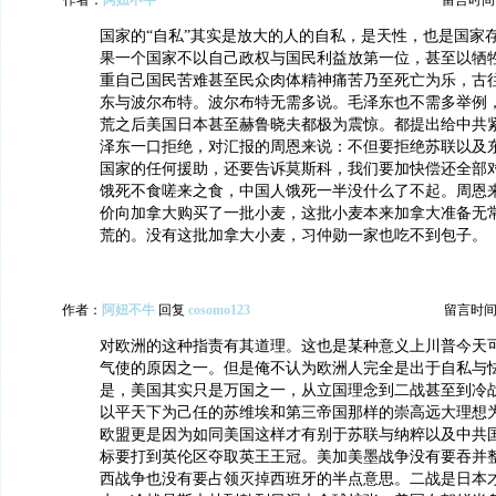
作者：
阿妞不牛
留言时间：20
国家的“自私”其实是放大的人的自私，是天性，也是国家
果一个国家不以自己政权与国民利益放第一位，甚至以牺
重自己国民苦难甚至民众肉体精神痛苦乃至死亡为乐，古
东与波尔布特。波尔布特无需多说。毛泽东也不需多举例
荒之后美国日本甚至赫鲁晓夫都极为震惊。都提出给中共
泽东一口拒绝，对汇报的周恩来说：不但要拒绝苏联以及
国家的任何援助，还要告诉莫斯科，我们要加快偿还全部
饿死不食嗟来之食，中国人饿死一半没什么了不起。周恩
价向加拿大购买了一批小麦，这批小麦本来加拿大准备无
荒的。没有这批加拿大小麦，习仲勋一家也吃不到包子。
作者：
阿妞不牛
回复
cosomo123
留言时间：20
对欧洲的这种指责有其道理。这也是某种意义上川普今天
气使的原因之一。但是俺不认为欧洲人完全是出于自私与
是，美国其实只是万国之一，从立国理念到二战甚至到冷
以平天下为己任的苏维埃和第三帝国那样的崇高远大理想
欧盟更是因为如同美国这样才有别于苏联与纳粹以及中共
标要打到英伦区夺取英王王冠。美加美墨战争没有要吞并
西战争也没有要占领灭掉西班牙的半点意思。二战是日本