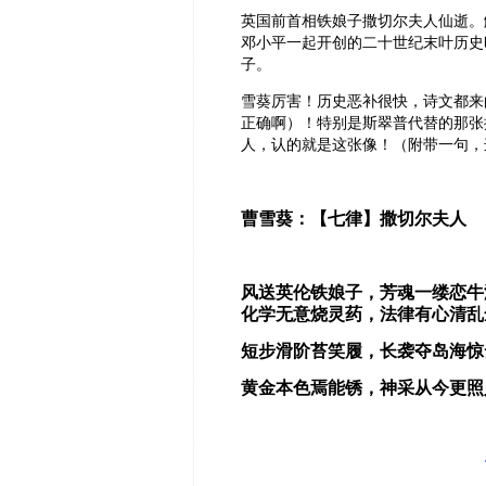
英国前首相铁娘子撒切尔夫人仙逝。
邓小平一起开创的二十世纪末叶历史
子。
雪葵厉害！历史恶补很快，诗文都来
正确啊）！特别是斯翠普代替的那张
人，认的就是这张像！
（附带一句，
曹雪葵：【七律】撒切尔夫人
风送英伦铁娘子，芳魂一缕恋牛
化学无意烧灵药，法律有心清乱
短步滑阶苔笑履，长袭夺岛海惊
黄金本色焉能锈，神采从今更照