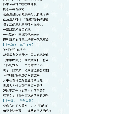
· 四中全会打个瞌睡睁开眼
· 同志—称谓残简
· 诺曼底登陆研究成果可以卖几个卢
· 落后没人打你，“先进”就不好说啦
· 包子这条最新最高指示很好玩
· 一部戏演绎透江胡戏
· 一句话的中国近现代未来史
· 巴勒斯坦血灌沃土培育一代代革命
【神州鸟瞰：鹞子抓兔】
· 神州神咒“解放后”
· 邓最厉害之处是让中国人吃饱饭也
· 【中華民國是二戰戰敗國】，惊讶
· 五四到六四：一个月时空错落
· 喝了一瓶鸿茅，俺为这位蒋公后怕
· 环球时报胡锡进被网友施暴
· 从中领馆枪击案看黑名单之黑
· 挪威人为什么跟中国过不去？
· 冯胜平新作《文革人》值得关注
· 蔡英文：很有全局观念的国家领导
【神州远古：千年以贯】
· 纪念六四旧作重发：六四“平反”的
· 俺要上访申冤——俺从来不认为毛有