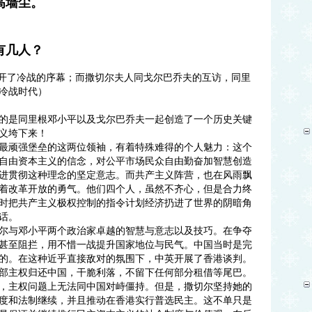
高墙尘。
有几人？
拉开了冷战的序幕；而撒切尔夫人同戈尔巴乔夫的互访，同里
冷战时代）
的是同里根邓小平以及戈尔巴乔夫一起创造了一个历史关键
义垮下来！
最顽强堡垒的这两位领袖，有着特殊难得的个人魅力：这个
自由资本主义的信念，对公平市场民众自由勤奋加智慧创造
进贯彻这种理念的坚定意志。而共产主义阵营，也在风雨飘
着改革开放的勇气。他们四个人，虽然不齐心，但是合力终
时把共产主义极权控制的指令计划经济扔进了世界的阴暗角
话。
尔与邓小平两个政治家卓越的智慧与意志以及技巧。在争夺
甚至阻拦，用不惜一战提升国家地位与民气。中国当时是完
的。在这种近乎直接敌对的氛围下，中英开展了香港谈判。
部主权归还中国，干脆利落，不留下任何部分租借等尾巴。
，主权问题上无法同中国对峙僵持。但是，撒切尔坚持她的
度和法制继续，并且推动在香港实行普选民主。这不单只是