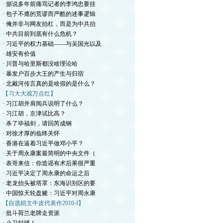
· 据说多年前痛骂记者的李鸿忠要挂
· 包子不瘪的荒谬而严酷的述事逻辑
· 俺并非与网友抬杠，而是为中共抬
· 中共目前到底有什么危机？
· 习近平的权力基础——与吴国光以及
· 雄安有价值
· 川普与哈里斯都没啥理论哈
· 暴发户百步大王的产生与归宿
· 北戴河传言真的是啥假的是什么？
【习大大戏万点红】
· 习江胡并肩阅兵说明了什么？
· 习江胡，京津试比高？
· 杀了毕福剑，请回芮成钢
· 对徐才厚的临终关怀
· 香港在逼着习近平做邓小平？
· 关于周永康案最简明的中央文件（
· 表哥来信：你造谣有术后果很严重
· 习近平决定了周永康的命运之后
· 老龙抬头被塔罩：东海识别区的要
· 中国惊天轮盘赌：习近平对周永康
【自选妞文牛皮代表作2010-I】
· 批斗荷兰老牌走资派