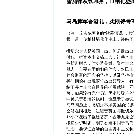
雪茄弹灰铁幕落，巾帼把盏
马岛挥军香港礼，柔刚铮骨
（注：丘吉尔著名的“铁幕演说”，
根一道，使柏林墙化作尘土，终结了
撒切尔夫人是英国一杰。但是最杰出
时代：把资本主义搞上去，让共产主
英雄造时势，时势造英雄。资本主义
魅力，主要在于他们的信念，对民主
社会财富的理念的坚持，以及坚持推
摇时期恰好出现两位杰出领导人，有
结了共产主义在世界的扩展威胁，同
落，如果没有完全扔进历史垃圾堆的
中英关于香港的谈判，也显示了撒切
马岛问题上，撒切尔不顾美国的消极
全站在阿根廷一边谴责英国与撒切尔
邓小平摆出了强硬姿态：香港九龙全
撒切尔识时务，明了香港不同于马岛
理念，要保证香港的自由资本主义制