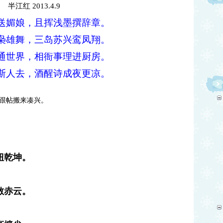
半江红
2013.4.9
送媚娘，且挥浅墨撰辞章。
枭雄舞，三岛苏兴鸾凤翔。
通世界，相衙事理进厨房。
斯人去，酒醒诗成夜更凉。
跟帖搬来凑兴。
扭乾坤。
散赤云。