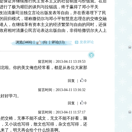
是保证并继续推行民主资本主义的社会制度与价值观。在后
进行了极为艰巨的谈判与拉锯战，终于赢得了邓小平关
的政治清廉司法独立言论出版发表等自由，并在香港埋下了民
的回归模式，堪称撒切尔与邓小平智慧意志理念的交锋交融
港人，在继续享有资本主义的经济繁荣与自由的同时，还保
政府相对清廉公民言论表达出版自由，非得给撒切尔夫人上
浏览(3466)
(6)
评论(13)
发表评论
留言时间：2013-04-11 13:19:53
到北啦。你的美文俺也经常看，都是从各位大家那
回复
|
0
留言时间：2013-04-11 13:16:32
娃好好学习。
回复
|
0
留言时间：2013-04-11 11:57:17
头把交椅，无事不能不成文，无文不能不好看，脑
了，又小说也写得，散文也写得，杂文也写得，还
也来了，明天再会给个什么惊喜啊。