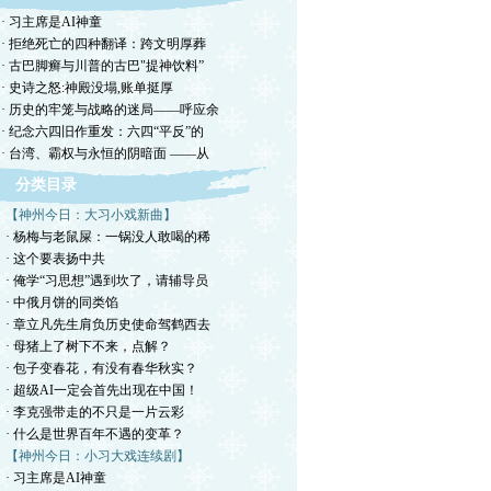
· 习主席是AI神童
· 拒绝死亡的四种翻译：跨文明厚葬
· 古巴脚癣与川普的古巴"提神饮料”
· 史诗之怒:神殿没塌,账单挺厚
· 历史的牢笼与战略的迷局——呼应余
· 纪念六四旧作重发：六四“平反”的
· 台湾、霸权与永恒的阴暗面 ——从
分类目录
【神州今日：大习小戏新曲】
· 杨梅与老鼠屎：一锅没人敢喝的稀
· 这个要表扬中共
· 俺学“习思想”遇到坎了，请辅导员
· 中俄月饼的同类馅
· 章立凡先生肩负历史使命驾鹤西去
· 母猪上了树下不来，点解？
· 包子变春花，有没有春华秋实？
· 超级AI一定会首先出现在中国！
· 李克强带走的不只是一片云彩
· 什么是世界百年不遇的变革？
【神州今日：小习大戏连续剧】
· 习主席是AI神童