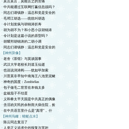
· 莫言莫言，莫能言之的苦痛
· 中共能通过互联网打赢信息战吗？
· 同志们请镇静：温总和党是安全的
· 毛邓江胡选——统统叫胡选
· 令计划发疯与胡锦涛折寿
· 胡为胡不为？和小思小议胡锦涛
· 令计划是这篇小说的原型吗？
· 胡耀邦胡锦涛的二胡小调
· 同志们请镇静：温总和党是安全的
【神州异像】
· 老舍《茶馆》与莫谈国事
· 武汉大学老校长刘道玉仙逝
· 也说说润涛阎——犹如毕加索
· 川普莫非早知中南海王八池里泥鳅
· 神奇的国度：Zombielias
· 包子做毛二世苦在本钱太多
· 盆栽茄子不结蛋
· 义和拳太平天国是中共真正的偶像
· 含泪劝灾民的余秋雨大病住院，捡
· 在中共语言里什么是“真理”， 什
【神州鸟瞰：蜻蜓点水】
· 陈云同志复活了
· 人类正义追求中的报复与宽恕