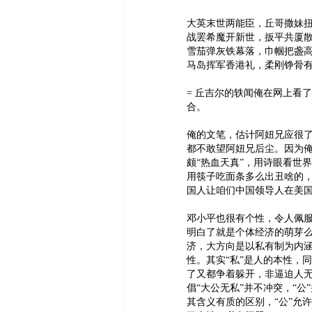
大英末世两能臣，丘哥撒妹
战罢希魔开新世，扳平共厦
雪茄弹灰铁幕落，巾帼把盏
马岛挥军香港礼，柔刚铮骨
= 丘吉尔的轶闻俺在网上看
合。
俺的文笔，估计阿妞兄应很
都不敢望阿妞兄后尘。因为
颇“热血天真”，用诗眼看世
用筷子吃面条多么出丑啥的
国人让咱们中国领导人在美国
邓小平也很有个性，令人佩服
明白了就是个体经济的萌芽
济，大方向是以私有制为内
性。其实“私”是人的本性，
了又都争着躲开，非逼迫人
倡“大公无私”并不冲突，“公
其含义有质的区别，“公”允许