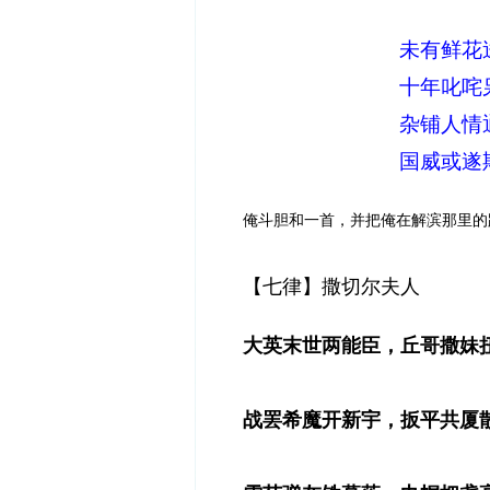
未有鲜花
十年叱咤
杂铺人情
国威或
遂
俺斗胆和一首，并把俺在解滨那里的
【七律】撒切尔夫人
大英末世两能臣，丘哥撒妹
战罢希魔开新宇，扳平共厦