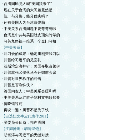
· 台湾国民党人喊“美国狼来了”
· 现在关于台湾的大问题竟然是
· 统一与分裂，能分优劣吗？
· 还有美国人为台湾白烧脑
· 中美关系台湾问题不要弯弯绕啦
· 台湾是中共与美国肚皮顶尖竹竿的
· 马英九祭祖—维系一个金门马祖
【中美关系】
· 川习会的成果：确定川剧变脸习以
· 川普给习近平的见面礼
· 波斯湾定海神针：美国夺取占领伊
· 川普就张又侠落马召开御前会议
· 川普对世界秩序的冲击
· 川普是否蜘蛛侠？
· 答国内友人：中美关系会缓和吗
· 中美关系从红脖子到村支书须知要
· 俺吃错过药
· 再说一遍：川普不是为了钱
【自选妞文牛皮代表作2011】
· 吴委员长仙逝，邦声震国
【江湖神州：胡涛温饱】
· 胡锦涛与习近平的无缝对接