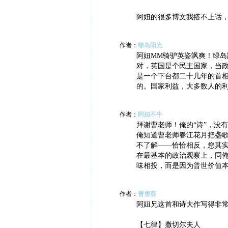
阿妞的很多博文我搭不上话
作者：
绿岛阳光
阿妞MM骑驴英姿飒爽！绿岛
对，英国是个民主国家，当
是一个下台都二十几年的首
的。国家利益，大多数人的
作者：
阿妞不牛
拜谢曹老师！俺的“诗”，没
俺知道曹老师春江花月把盏
不了解——恰恰相反，您其
在最基本的政治观察上，同
味相投，而是因为普世价值
作者：
曹雪葵
阿妞兄这首和诗大作写得非
【七律】撒切尔夫人