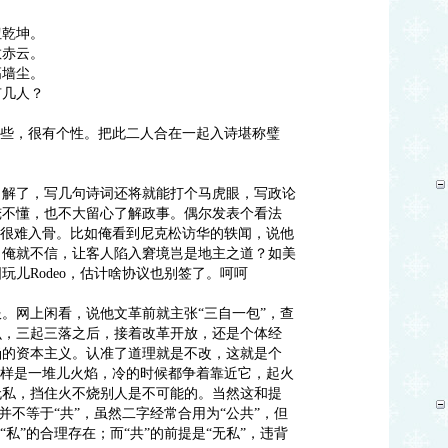
扭乾坤。
散赤云。
高墙尘。
有几人？
了些，很有个性。把此二人合在一起入诗堪称璧
了解了，写几句诗词还将就能打个马虎眼，写政论
俺不懂，也不大留心了解政事。偶尔发表个看法
界很难入骨。比如俺看到尼克松访华的轶闻，说他
，俺就不信，让客人陷入窘境岂是地主之道？如美
玩儿Rodeo，估计啥协议也别签了。呵呵
。网上闲看，说他文革前就主张“三自一包”，查
么，三起三落之后，接着改革开放，还是个体经
涵的资本主义。认准了道理就是不改，这就是个
同样是一堆儿火焰，冷的时候都争着靠近它，起火
无私，挡住火不烧别人是不可能的。当然这和提
”并不等于“共”，虽然二字经常合用为“公共”，但
“私”的合理存在；而“共”的前提是“无私”，违背