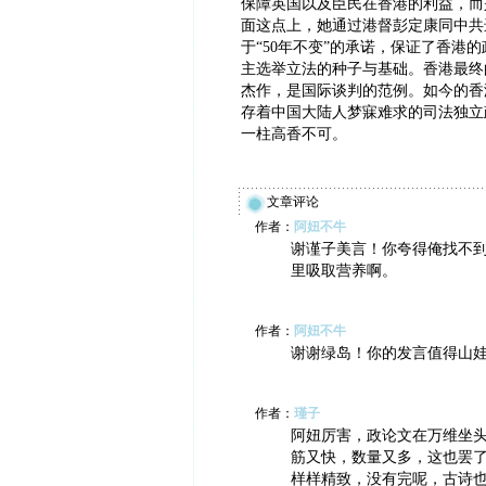
保障英国以及臣民在香港的利益，而
面这点上，她通过港督彭定康同中共
于“50年不变”的承诺，保证了香港
主选举立法的种子与基础。香港最终
杰作，是国际谈判的范例。如今的香
存着中国大陆人梦寐难求的司法独立
一柱高香不可。
文章评论
作者：
阿妞不牛
谢谨子美言！你夸得俺找不
里吸取营养啊。
作者：
阿妞不牛
谢谢绿岛！你的发言值得山
作者：
瑾子
阿妞厉害，政论文在万维坐
筋又快，数量又多，这也罢
样样精致，没有完呢，古诗