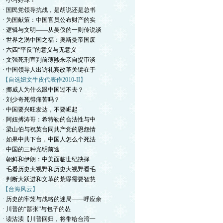
· 小习好球！
· 国民党领导抗战，是胡说还是总书
· 为国献策：中国官员公布财产的实
· 逻辑与文明——从吴仪的一则传说谈
· 世界之涡中国之福：奥斯曼帝国废
· 六四“平反”的意义与无意义
· 文强死刑宣判前薄熙来亲自提审谈
· 中国领导人出访礼宾改革关键在于
【自选妞文牛皮代表作2010-II】
· 挪威人为什么跟中国过不去？
· 刘少奇死得痛苦吗？
· 中国要兴旺发达，不要崛起
· 阿妞搏涛哥：希特勒的合法性与中
· 梁山伯与祝英台同共产党的恩怨情
· 如果中共下台，中国人怎么个死法
· 中国的三种光明前途
· 朝鲜和伊朗：中美面临世纪抉择
· 毛看历史大视野和历史大视野看毛
· 判断大跃进和文革的荒谬需要智慧
【台海风云】
· 历史的牢笼与战略的迷局——呼应余
· 川普的“嚣张”与包子的怂
· 读沽渎【川普回归，将带给台湾一