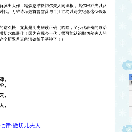
解滨出大作，精炼总结撒切尔夫人同里根，戈尔巴乔夫以及
时代。万维诗坛翘首曹雪葵与半江红均以诗文纪念这位铁娘
的这么快！尤其是历史解读正确（哈哈，至少代表俺的政治
撒切尔像最佳！因为在现今一代，很可能认识撒切尔夫人的
这个斯翠普真的演铁娘子演神了！）
津。
尘。
云。
人。
七律·撒切儿夫人