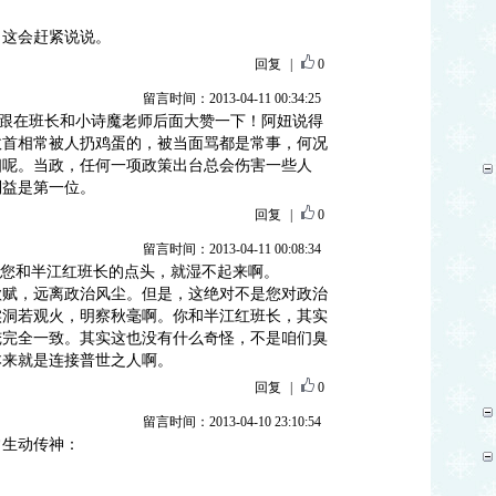
，这会赶紧说说。
回复
|
0
留言时间：2013-04-11 00:34:25
跟在班长和小诗魔老师后面大赞一下！阿妞说得
政首相常被人扔鸡蛋的，被当面骂都是常事，何况
相呢。当政，任何一项政策出台总会伤害一些人
利益是第一位。
回复
|
0
留言时间：2013-04-11 00:08:34
有您和半江红班长的点头，就湿不起来啊。
歌赋，远离政治风尘。但是，这绝对不是您对政治
实洞若观火，明察秋毫啊。你和半江红班长，其实
俺完全一致。其实这也没有什么奇怪，不是咱们臭
本来就是连接普世之人啊。
回复
|
0
留言时间：2013-04-10 23:10:54
常生动传神：