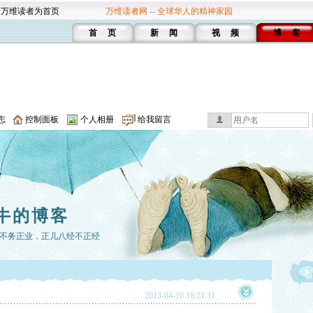
设万维读者为首页
万维读者网 -- 全球华人的精神家园
首 页
新 闻
视 频
博 客
志
控制面板
个人相册
给我留言
牛的博客
不务正业，正儿八经不正经
2013-04-10 16:21:31