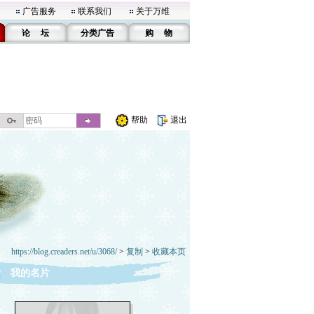
广告服务
联系我们
关于万维
论 坛
分类广告
购 物
帮助
退出
https://blog.creaders.net/u/3068/
>
复制
>
收藏本页
我的名片