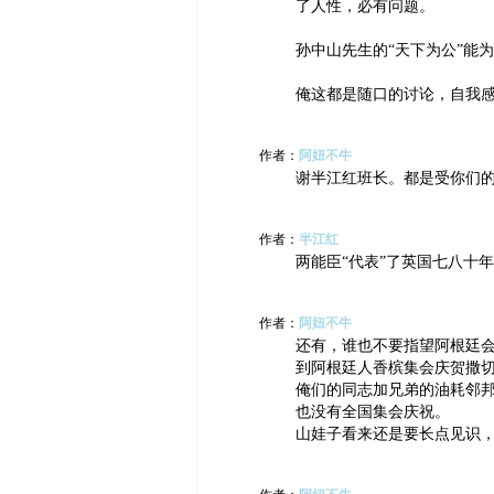
了人性，必有问题。
孙中山先生的“天下为公”能
俺这都是随口的讨论，自我
作者：
阿妞不牛
谢半江红班长。都是受你们
作者：
半江红
两能臣“代表”了英国七八十
作者：
阿妞不牛
还有，谁也不要指望阿根廷
到阿根廷人香槟集会庆贺撒
俺们的同志加兄弟的油耗邻
也没有全国集会庆祝。
山娃子看来还是要长点见识