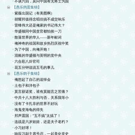
· 不谈六四，莫问中国有无将士为国
【愚乐鸽蛋集锦】
· 紫薇出国记（有美图啊）
· 胡耀邦值得念唱但搞不成交响乐
· 雷锋伟大还是俺家的书记伟大？
· 华盛顿同中国贪官都怕挨一刀
· 散落世界的华人——新年献词
· 俺神奇的祖国和故乡热烈庆祝中奖
· 为了中国，向俺开炮！
· 混账的华盛顿与英明的党中央
· 六合彩八卦官司
· 花五分钟说说五毛的事儿
【愚乐鹞子集锦】
· 俺想起了自己的追悼会
· 土包子和洋包子
· 莫言获诺奖，谁有莫能言之苦痛？
· 中共十八大胜利与否，关系我等小
· 没有了卡扎非的世界不好玩
· 海鬼变海龟的得失
· 邦声震国：“五不搞”太搞了！
· 连战是六岁娃娃，还是夫子老朽？
· 小习好球！
· 响应习副主席号召，一起美化党史