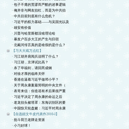
· 包子不瘪的荒谬而严酷的述事逻辑
· 俺并非与网友抬杠，而是为中共抬
· 中共目前到底有什么危机？
· 习近平的权力基础——与吴国光以及
· 雄安有价值
· 川普与哈里斯都没啥理论哈
· 暴发户百步大王的产生与归宿
· 北戴河传言真的是啥假的是什么？
【习大大戏万点红】
· 习江胡并肩阅兵说明了什么？
· 习江胡，京津试比高？
· 杀了毕福剑，请回芮成钢
· 对徐才厚的临终关怀
· 香港在逼着习近平做邓小平？
· 关于周永康案最简明的中央文件（
· 表哥来信：你造谣有术后果很严重
· 习近平决定了周永康的命运之后
· 老龙抬头被塔罩：东海识别区的要
· 中国惊天轮盘赌：习近平对周永康
【自选妞文牛皮代表作2010-I】
· 批斗荷兰老牌走资派
· 小习好球！