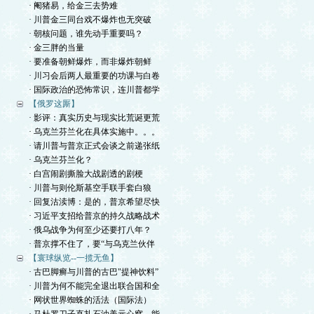
· 阉猪易，给金三去势难
· 川普金三同台戏不爆炸也无突破
· 朝核问题，谁先动手重要吗？
· 金三胖的当量
· 要准备朝鲜爆炸，而非爆炸朝鲜
· 川习会后两人最重要的功课与白卷
· 国际政治的恐怖常识，连川普都学
【俄罗这厮】
· 影评：真实历史与现实比荒诞更荒
· 乌克兰芬兰化在具体实施中。。。
· 请川普与普京正式会谈之前递张纸
· 乌克兰芬兰化？
· 白宫闹剧撕脸大战剧透的剧梗
· 川普与则伦斯基空手联手套白狼
· 回复沽渎博：是的，普京希望尽快
· 习近平支招给普京的持久战略战术
· 俄乌战争为何至少还要打八年？
· 普京撑不住了，要“与乌克兰伙伴
【寰球纵览--一揽无鱼】
· 古巴脚癣与川普的古巴"提神饮料”
· 川普为何不能完全退出联合国和全
· 网状世界蜘蛛的活法（国际法）