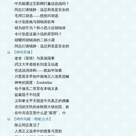
· 中共能通过互联网打赢信息战吗？
· 同志们请镇静：温总和党是安全的
· 毛邓江胡选——统统叫胡选
· 令计划发疯与胡锦涛折寿
· 胡为胡不为？和小思小议胡锦涛
· 令计划是这篇小说的原型吗？
· 胡耀邦胡锦涛的二胡小调
· 同志们请镇静：温总和党是安全的
【神州异像】
· 老舍《茶馆》与莫谈国事
· 武汉大学老校长刘道玉仙逝
· 也说说润涛阎——犹如毕加索
· 川普莫非早知中南海王八池里泥鳅
· 神奇的国度：Zombielias
· 包子做毛二世苦在本钱太多
· 盆栽茄子不结蛋
· 义和拳太平天国是中共真正的偶像
· 含泪劝灾民的余秋雨大病住院，捡
· 在中共语言里什么是“真理”， 什
【神州鸟瞰：蜻蜓点水】
· 陈云同志复活了
· 人类正义追求中的报复与宽恕