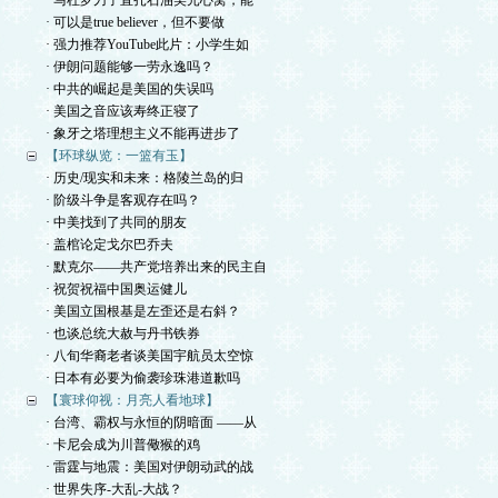
· 马杜罗刀子直扎石油美元心窝，能
· 可以是true believer，但不要做
· 强力推荐YouTube此片：小学生如
· 伊朗问题能够一劳永逸吗？
· 中共的崛起是美国的失误吗
· 美国之音应该寿终正寝了
· 象牙之塔理想主义不能再进步了
【环球纵览：一篮有玉】
· 历史/现实和未来：格陵兰岛的归
· 阶级斗争是客观存在吗？
· 中美找到了共同的朋友
· 盖棺论定戈尔巴乔夫
· 默克尔——共产党培养出来的民主自
· 祝贺祝福中国奥运健儿
· 美国立国根基是左歪还是右斜？
· 也谈总统大赦与丹书铁券
· 八旬华裔老者谈美国宇航员太空惊
· 日本有必要为偷袭珍珠港道歉吗
【寰球仰视：月亮人看地球】
· 台湾、霸权与永恒的阴暗面 ——从
· 卡尼会成为川普儆猴的鸡
· 雷霆与地震：美国对伊朗动武的战
· 世界失序-大乱-大战？