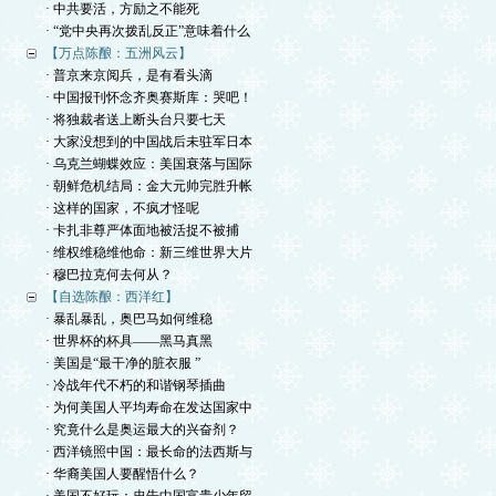
· 中共要活，方励之不能死
· “党中央再次拨乱反正”意味着什么
【万点陈酿：五洲风云】
· 普京来京阅兵，是有看头滴
· 中国报刊怀念齐奥赛斯库：哭吧！
· 将独裁者送上断头台只要七天
· 大家没想到的中国战后未驻军日本
· 乌克兰蝴蝶效应：美国衰落与国际
· 朝鲜危机结局：金大元帅完胜升帐
· 这样的国家，不疯才怪呢
· 卡扎非尊严体面地被活捉不被捕
· 维权维稳维他命：新三维世界大片
· 穆巴拉克何去何从？
【自选陈酿：西洋红】
· 暴乱暴乱，奥巴马如何维稳
· 世界杯的杯具——黑马真黑
· 美国是“最干净的脏衣服 ”
· 冷战年代不朽的和谐钢琴插曲
· 为何美国人平均寿命在发达国家中
· 究竟什么是奥运最大的兴奋剂？
· 西洋镜照中国：最长命的法西斯与
· 华裔美国人要醒悟什么？