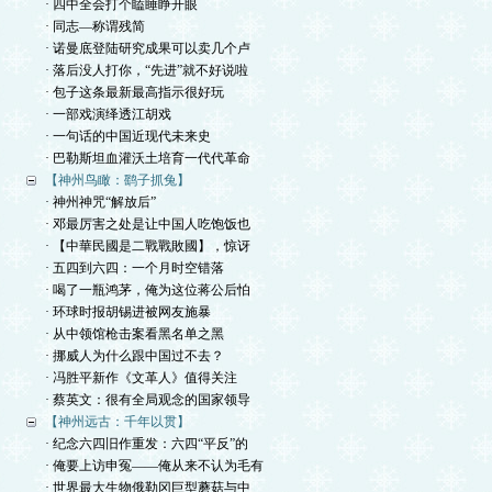
· 四中全会打个瞌睡睁开眼
· 同志—称谓残简
· 诺曼底登陆研究成果可以卖几个卢
· 落后没人打你，“先进”就不好说啦
· 包子这条最新最高指示很好玩
· 一部戏演绎透江胡戏
· 一句话的中国近现代未来史
· 巴勒斯坦血灌沃土培育一代代革命
【神州鸟瞰：鹞子抓兔】
· 神州神咒“解放后”
· 邓最厉害之处是让中国人吃饱饭也
· 【中華民國是二戰戰敗國】，惊讶
· 五四到六四：一个月时空错落
· 喝了一瓶鸿茅，俺为这位蒋公后怕
· 环球时报胡锡进被网友施暴
· 从中领馆枪击案看黑名单之黑
· 挪威人为什么跟中国过不去？
· 冯胜平新作《文革人》值得关注
· 蔡英文：很有全局观念的国家领导
【神州远古：千年以贯】
· 纪念六四旧作重发：六四“平反”的
· 俺要上访申冤——俺从来不认为毛有
· 世界最大生物俄勒冈巨型蘑菇与中