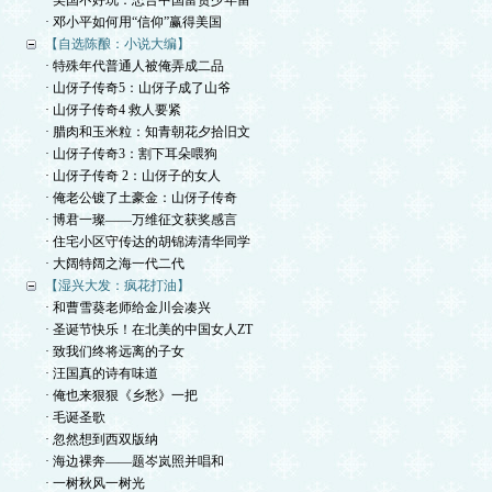
· 美国不好玩：忠告中国富贵少年留
· 邓小平如何用“信仰”赢得美国
【自选陈酿：小说大编】
· 特殊年代普通人被俺弄成二品
· 山伢子传奇5：山伢子成了山爷
· 山伢子传奇4 救人要紧
· 腊肉和玉米粒：知青朝花夕拾旧文
· 山伢子传奇3：割下耳朵喂狗
· 山伢子传奇 2：山伢子的女人
· 俺老公镀了土豪金：山伢子传奇
· 博君一璨——万维征文获奖感言
· 住宅小区守传达的胡锦涛清华同学
· 大阔特阔之海一代二代
【湿兴大发：疯花打油】
· 和曹雪葵老师给金川会凑兴
· 圣诞节快乐！在北美的中国女人ZT
· 致我们终将远离的子女
· 汪国真的诗有味道
· 俺也来狠狠《乡愁》一把
· 毛诞圣歌
· 忽然想到西双版纳
· 海边裸奔——题岑岚照并唱和
· 一树秋风一树光