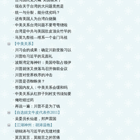
· 台湾国民党人喊“美国狼来了”
· 现在关于台湾的大问题竟然是
· 统一与分裂，能分优劣吗？
· 还有美国人为台湾白烧脑
· 中美关系台湾问题不要弯弯绕啦
· 台湾是中共与美国肚皮顶尖竹竿的
· 马英九祭祖—维系一个金门马祖
【中美关系】
· 川习会的成果：确定川剧变脸习以
· 川普给习近平的见面礼
· 波斯湾定海神针：美国夺取占领伊
· 川普就张又侠落马召开御前会议
· 川普对世界秩序的冲击
· 川普是否蜘蛛侠？
· 答国内友人：中美关系会缓和吗
· 中美关系从红脖子到村支书须知要
· 俺吃错过药
· 再说一遍：川普不是为了钱
【自选妞文牛皮代表作2011】
· 吴委员长仙逝，邦声震国
【江湖神州：胡涛温饱】
· 胡锦涛与习近平的无缝对接
· 莫言莫言，莫能言之的苦痛