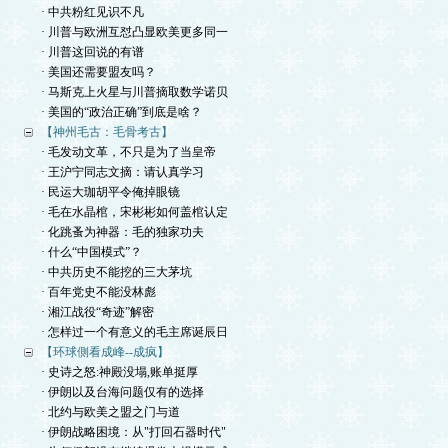
· 中共粉红见识不凡
· 川普与欧洲互怼凸显欧美更多同一
· 川普这回说的有谱
· 美国还需要盟友吗？
· 马斯克上火星与川普摘取数学诺贝
· 美国的“政治正确”到底是啥？
【神州毛古：毛骨考古】
· 毛发动文革，不只是为了当皇帝
· 王沪宁同志文摘：请认真学习
· 民运大珈胡平令俺掉眼镜
· 毛在水晶棺，宋彬彬如何盖棺认定
· 化跳蚤为神器：毛的独家功夫
· 什么“中国模式”？
· 中共历史不能挖的三大茅坑
· 百年党史不能没林彪
· 湘江战役“奇迹”解密
· 怎样过一个有意义的毛主席诞辰日
【环球側看成峰--成疯】
· 史诗之怒:神殿没塌,账单挺厚
· 伊朗以及台海问题仅有的选择
· 北约与欧美之盟之门与道
· 伊朗战略困境：从"打回石器时代"