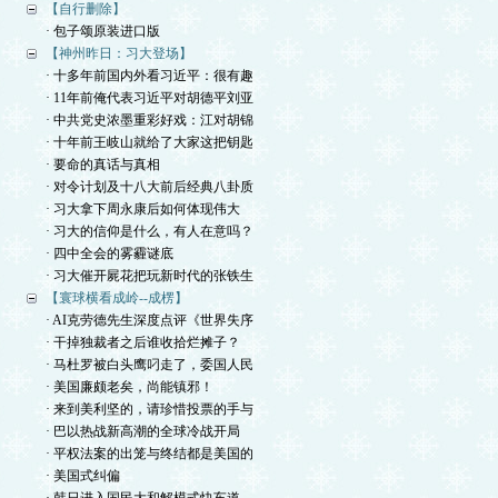
【自行删除】
· 包子颂原装进口版
【神州昨日：习大登场】
· 十多年前国内外看习近平：很有趣
· 11年前俺代表习近平对胡德平刘亚
· 中共党史浓墨重彩好戏：江对胡锦
· 十年前王岐山就给了大家这把钥匙
· 要命的真话与真相
· 对令计划及十八大前后经典八卦质
· 习大拿下周永康后如何体现伟大
· 习大的信仰是什么，有人在意吗？
· 四中全会的雾霾谜底
· 习大催开屍花把玩新时代的张铁生
【寰球横看成岭--成楞】
· AI克劳德先生深度点评《世界失序
· 干掉独裁者之后谁收拾烂摊子？
· 马杜罗被白头鹰叼走了，委国人民
· 美国廉颇老矣，尚能镇邪！
· 来到美利坚的，请珍惜投票的手与
· 巴以热战新高潮的全球冷战开局
· 平权法案的出笼与终结都是美国的
· 美国式纠偏