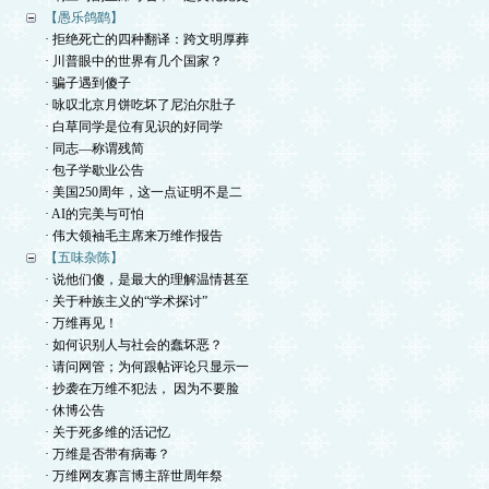
【愚乐鸽鹞】
· 拒绝死亡的四种翻译：跨文明厚葬
· 川普眼中的世界有几个国家？
· 骗子遇到傻子
· 咏叹北京月饼吃坏了尼泊尔肚子
· 白草同学是位有见识的好同学
· 同志—称谓残简
· 包子学歇业公告
· 美国250周年，这一点证明不是二
· AI的完美与可怕
· 伟大领袖毛主席来万维作报告
【五味杂陈】
· 说他们傻，是最大的理解温情甚至
· 关于种族主义的“学术探讨”
· 万维再见！
· 如何识别人与社会的蠢坏恶？
· 请问网管；为何跟帖评论只显示一
· 抄袭在万维不犯法， 因为不要脸
· 休博公告
· 关于死多维的活记忆
· 万维是否带有病毒？
· 万维网友寡言博主辞世周年祭