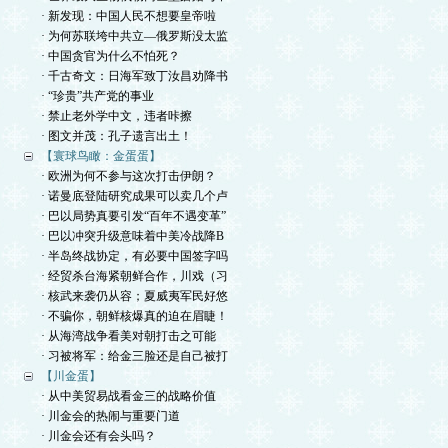
· 新发现：中国人民不想要皇帝啦
· 为何苏联垮中共立—俄罗斯没太监
· 中国贪官为什么不怕死？
· 千古奇文：日海军致丁汝昌劝降书
· “珍贵”共产党的事业
· 禁止老外学中文，违者咔擦
· 图文并茂：孔子遗言出土！
【寰球鸟瞰：金蛋蛋】
· 欧洲为何不参与这次打击伊朗？
· 诺曼底登陆研究成果可以卖几个卢
· 巴以局势真要引发“百年不遇变革”
· 巴以冲突升级意味着中美冷战降B
· 半岛终战协定，有必要中国签字吗
· 经贸杀台海紧朝鲜合作，川戏（习
· 核武来袭仍从容；夏威夷军民好悠
· 不骗你，朝鲜核爆真的迫在眉睫！
· 从海湾战争看美对朝打击之可能
· 习被将军：给金三脸还是自己被打
【川金蛋】
· 从中美贸易战看金三的战略价值
· 川金会的热闹与重要门道
· 川金会还有会头吗？