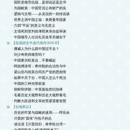
· 国民党领导抗战，是胡说还是总书
· 为国献策：中国官员公布财产的实
· 逻辑与文明——从吴仪的一则传说谈
· 世界之涡中国之福：奥斯曼帝国废
· 六四“平反”的意义与无意义
· 文强死刑宣判前薄熙来亲自提审谈
· 中国领导人出访礼宾改革关键在于
【自选妞文牛皮代表作2010-II】
· 挪威人为什么跟中国过不去？
· 刘少奇死得痛苦吗？
· 中国要兴旺发达，不要崛起
· 阿妞搏涛哥：希特勒的合法性与中
· 梁山伯与祝英台同共产党的恩怨情
· 如果中共下台，中国人怎么个死法
· 中国的三种光明前途
· 朝鲜和伊朗：中美面临世纪抉择
· 毛看历史大视野和历史大视野看毛
· 判断大跃进和文革的荒谬需要智慧
【台海风云】
· 历史的牢笼与战略的迷局——呼应余
· 川普的“嚣张”与包子的怂
· 读沽渎【川普回归，将带给台湾一