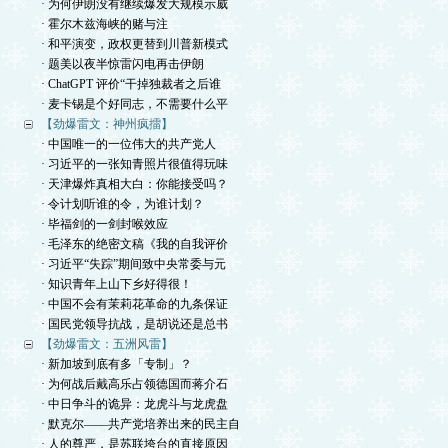
· 为何伊朗没有继续爆发大规模示威
· 霍尔木兹海峡的赌与注
· 和平演变，政权更替到川普新模式
· 题美以夜半惊雷闪电再击伊朗
· ChatGPT 评价“干掉独裁者之后谁
· 麦卡锡是个好同志，不需要什么平
【劲爆雷文：神州疯擂】
· 中国唯一的一位伟大的共产党人
· 习近平的一张知青照片很值得玩味
· 天津爆炸真相大白：你能接受吗？
· 令计划听谁的令，为谁计划？
· 毕福剑的一剑封喉效应
· 毛泽东的绝密文稿《我的自我评价
· 习近平“失踪”期间致中央常委与元
· 知识青年上山下乡好得很！
· 中国不会有茉莉花革命的九条保证
· 国民党领导抗战，是胡说还是总书
【劲爆雷文：五洲风雷】
· 新加坡到底有多「专制」？
· 为何战后戴高乐占领德国而蒋介石
· 中日争斗的诡异：龙虎斗与龙虎盘
· 默克尔——共产党培养出来的民主自
· 人的尊严，是苏联垮台的直接原因