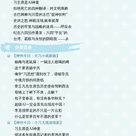
· 习主席是AI神童
· 拒绝死亡的四种翻译：跨文明厚葬
· 古巴脚癣与川普的古巴"提神饮料”
· 史诗之怒:神殿没塌,账单挺厚
· 历史的牢笼与战略的迷局——呼应余
· 纪念六四旧作重发：六四“平反”的
· 台湾、霸权与永恒的阴暗面 ——从
分类目录
【神州今日：大习小戏新曲】
· 杨梅与老鼠屎：一锅没人敢喝的稀
· 这个要表扬中共
· 俺学“习思想”遇到坎了，请辅导员
· 中俄月饼的同类馅
· 章立凡先生肩负历史使命驾鹤西去
· 母猪上了树下不来，点解？
· 包子变春花，有没有春华秋实？
· 超级AI一定会首先出现在中国！
· 李克强带走的不只是一片云彩
· 什么是世界百年不遇的变革？
【神州今日：小习大戏连续剧】
· 习主席是AI神童
· 据说多年前痛骂记者的李鸿忠要挂