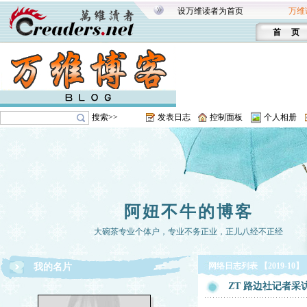
设万维读者为首页
万维
首 页
搜索>>
发表日志
控制面板
个人相册
阿妞不牛的博客
大碗茶专业个体户，专业不务正业，正儿八经不正经
网络日志列表 【2019-10】
我的名片
ZT 路边社记者采