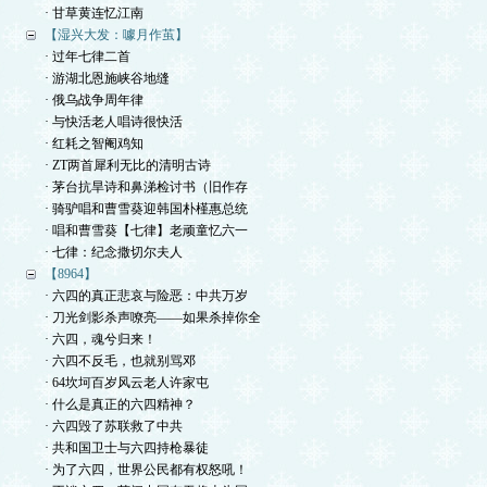
· 甘草黄连忆江南
【湿兴大发：噱月作茧】
· 过年七律二首
· 游湖北恩施峡谷地缝
· 俄乌战争周年律
· 与快活老人唱诗很快活
· 红耗之智阉鸡知
· ZT两首犀利无比的清明古诗
· 茅台抗旱诗和鼻涕检讨书（旧作存
· 骑驴唱和曹雪葵迎韩国朴槿惠总统
· 唱和曹雪葵【七律】老顽童忆六一
· 七律：纪念撒切尔夫人
【8964】
· 六四的真正悲哀与险恶：中共万岁
· 刀光剑影杀声嘹亮——如果杀掉你全
· 六四，魂兮归来！
· 六四不反毛，也就别骂邓
· 64坎坷百岁风云老人许家屯
· 什么是真正的六四精神？
· 六四毁了苏联救了中共
· 共和国卫士与六四持枪暴徒
· 为了六四，世界公民都有权怒吼！