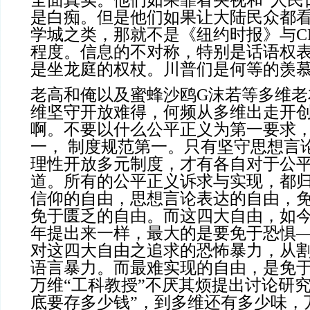
全面真实。他们如果靠看央视和“人民
是白痴。但是他们如果让大陆民众都
学城之类，那就不是《纽约时报》与C
程度。信息的不对称，特别是话语权
是坐龙庭的权杖。川普们是何等的羡
老高和俺以及蜜蜂沙鸥G沫若等多维老
维坚守开放难得，何频从多维出走开
啊。不要以什么公平正义为第一要求
一， 制度规范第一。只有坚守思想言
理性开放多元制度，才有各自对于公
道。所有的公平正义诉求与实现，都
信仰的自由，思想言论表达的自由，
免于匮乏的自由。而这四大自由，如
年提出来一样，最大的是要免于恐惧
对这四大自由之追求的恐怖暴力，从
语言暴力。而最难实现的自由，是免
万维“工科教授”不厌其烦提出讨论研
底要存多少钱”，到多维还有多少味，