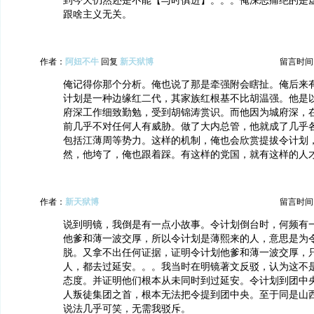
到今天仍然还是不能【与时俱进】。。。俺深恶痛绝的是
跟啥主义无关。
作者：
阿妞不牛
回复
新天狱博
留言时间：20
俺记得你那个分析。俺也说了那是牵强附会瞎扯。俺后来
计划是一种边缘红二代，其家族红根基不比胡温强。他是
府深工作细致勤勉，受到胡锦涛赏识。而他因为城府深，
前几乎不对任何人有威胁。做了大内总管，他就成了几乎
包括江薄周等势力。这样的机制，俺也会欣赏提拔令计划
然，他垮了，俺也跟着踩。有这样的党国，就有这样的人
作者：
新天狱博
留言时间：20
说到明镜，我倒是有一点小故事。令计划倒台时，何频有
他爹和薄一波交厚，所以令计划是薄熙来的人，意思是为
脱。又拿不出任何证据，证明令计划他爹和薄一波交厚，
人，都去过延安。。。我当时在明镜著文反驳，认为这不
态度。并证明他们根本从未同时到过延安。令计划到团中央
人叛徒集团之首，根本无法把令提到团中央。至于同是山
说法几乎可笑，无需我驳斥。