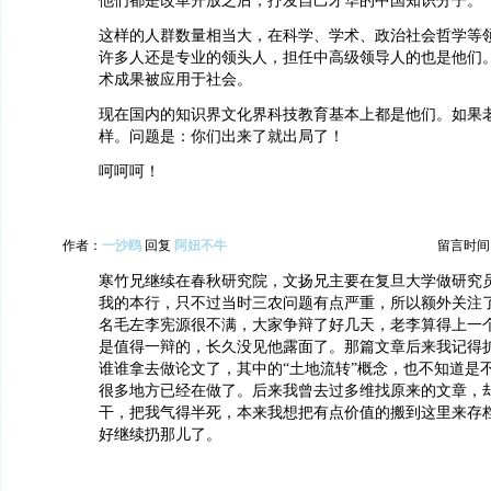
他们都是改革开放之后，抒发自己才华的中国知识分子。
这样的人群数量相当大，在科学、学术、政治社会哲学等
许多人还是专业的领头人，担任中高级领导人的也是他们
术成果被应用于社会。
现在国内的知识界文化界科技教育基本上都是他们。如果
样。问题是：你们出来了就出局了！
呵呵呵！
作者：
一沙鸥
回复
阿妞不牛
留言时间：20
寒竹兄继续在春秋研究院，文扬兄主要在复旦大学做研究
我的本行，只不过当时三农问题有点严重，所以额外关注
名毛左李宪源很不满，大家争辩了好几天，老李算得上一
是值得一辩的，长久没见他露面了。那篇文章后来我记得
谁谁拿去做论文了，其中的“土地流转”概念，也不知道是
很多地方已经在做了。后来我曾去过多维找原来的文章，
干，把我气得半死，本来我想把有点价值的搬到这里来存
好继续扔那儿了。