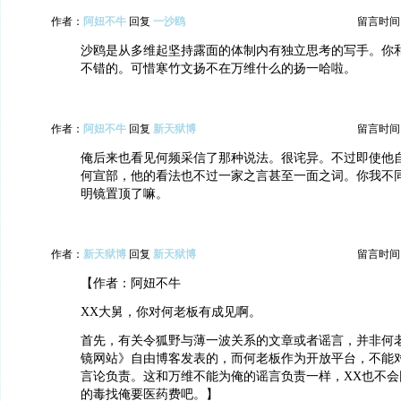
作者：
阿妞不牛
回复
一沙鸥
留言时间：20
沙鸥是从多维起坚持露面的体制内有独立思考的写手。你
不错的。可惜寒竹文扬不在万维什么的扬一哈啦。
作者：
阿妞不牛
回复
新天狱博
留言时间：20
俺后来也看见何频采信了那种说法。很诧异。不过即使他
何宣部，他的看法也不过一家之言甚至一面之词。你我不
明镜置顶了嘛。
作者：
新天狱博
回复
新天狱博
留言时间：20
【作者：阿妞不牛
XX大舅，你对何老板有成见啊。
首先，有关令狐野与薄一波关系的文章或者谣言，并非何
镜网站》自由博客发表的，而何老板作为开放平台，不能
言论负责。这和万维不能为俺的谣言负责一样，XX也不会
的毒找俺要医药费吧。】