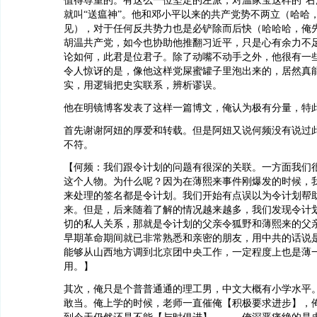
值得尊重的。有这么一位坚定的左派，对温家宝这样的“右
就叫“送瘟神”。他和邓小平以来的共产党势不两立（哈哈
见），对于任何反共势力也是必铲除而后快（哈哈哈，俺
胡温共产党，如今也协助他推翻习近平，只是心有余力不
论如何，此君是位君子。除了动嘴不动手之外，他很有一
令人惊讶的是，像他这样党屎蜜罐子里泡出来的，居然真
实，用逻辑把史实联系，辨析谬误。
他在明镜博客发表了这样一篇博文，俺认为极有分量，特
首先谢谢阿妞的厚爱和转载。但是阿妞又说何频没有说过
不符。
【何频：我们跟令计划的问题有很深的关联。一方面我们
这个人物。为什么呢？因为在薄熙来事件刚爆发的时候，
来处理的签名都是令计划。我们开始有点误以为令计划帮
来。但是，后来随着了解的情况越来越多，我们发现令计
切的私人关系，那就是令计划的父亲令狐野和薄熙来的父
早期革命期间就已非常熟悉和亲密的朋友，用中共的话说
能够从山西地方调到北京团中央工作，一定程度上也是薄
用。】
其次，俺只是个普普通通的理工男，中文大概有小学水平
敢当。俺上学的时候，老师一直催俺【积极要求进步】，