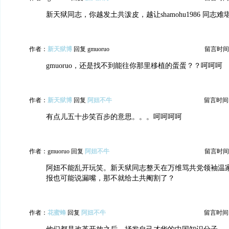
新天狱同志，你越发土共泼皮，越让shamohu1986 同志难
作者：
新天狱博
回复 gmuoruo
留言时间：20
gmuoruo，还是找不到能往你那里移植的蛋蛋？？呵呵呵
作者：
新天狱博
回复
阿妞不牛
留言时间：20
有点儿五十步笑百步的意思。。。呵呵呵呵
作者：gmuoruo 回复
阿妞不牛
留言时间：20
阿妞不能乱开玩笑。新天狱同志整天在万维骂共党领袖温
报也可能说漏嘴，那不就给土共阉割了？
作者：
花蜜蜂
回复
阿妞不牛
留言时间：20