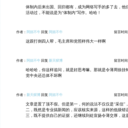
体制内后来出国、回归都有，成为网络写手的多了去，他
活动过，不能说是为“体制内”写作。哈哈！
作者：
阿妞不牛
回复
阿妞不牛
留言时间：20
这跟打倒四人帮，毛主席和党照样伟大一样啊
作者：
阿妞不牛
回复
新天狱博
留言时间：20
哈哈哈，你这样追问，就是好思考嘛。那就是令薄周徐挂
党中央还总体不坏啊
作者：
新天狱博
回复
阿妞不牛
留言时间：20
文章是置了顶不假。但是第一，何的说法不仅仅是“采信”
二，既然是专业搞新闻的，应该核实来源，这样的低级错
三，既不提供自己的证据，还继续到处宣扬令薄交厚，这