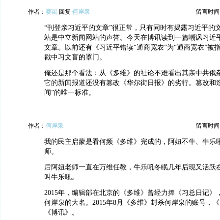
作者：
赛昆
回复
何岸泉
留言时间：20
“刊登亲习近平的文章”很正常，只有同时有揭露习近平的
站是中立新闻网站的声誉。今天在博讯读到一篇嘲讽习近平
文章。以前还有《习近平错读“通商宽农”为“通商宽衣”被
戳中习文盲的罩门。
俺还是那个看法：从《多维》的社论不难看出其亲中共俄
它的新闻报道还没有篡改《华尔街日报》的劣行。篡改和造
闻”的唯一标准。
作者：
何岸泉
留言时间：20
我的民主启蒙是看何频《多维》完成的，阿妞不牛、牛乐
师。
后阿妞老师一直在万维任教，牛乐吼冬眠几年后现又活跃
叫牛乐吼。
2015年，编辑部在北京的《多维》曾经力捧《习总日记》
何岸泉的大名。2015年8月《多维》封杀何岸泉的账号，
《博讯》。