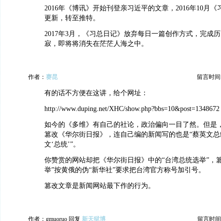
2016年《博讯》开始刊登亲习近平的文章，2016年10月
更新，转至推特。
2017年3月，《习总日记》放弃每日一篇创作方式，完成
寂，即将将消失在茫茫人海之中。
作者：
赛昆
留言时间：20
有的话不方便在这讲，给个网址：
http://www.duping.net/XHC/show.php?bbs=10&post=1348672
如今的《多维》有自己的社论，政治偏向一目了然。但是
篡改《华尔街日报》，连自己编的新闻写的也是“蔡英文总
文‘总统’”。
你赞赏的网站却把《华尔街日报》中的“台湾总统选举”，篡
举”按黄俄的伪“新华社”要求把台湾官方称号加引号。
篡改文章是新闻网站最下作的行为。
作者：gmuoruo 回复
新天狱博
留言时间：20