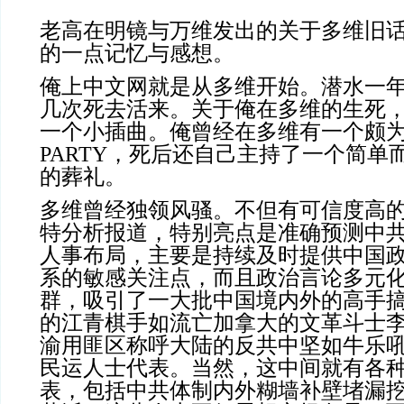
老高在明镜与万维发出的关于多维旧
的一点记忆与感想。
俺上中文网就是从多维开始。潜水一
几次死去活来。关于俺在多维的生死
一个小插曲。俺曾经在多维有一个颇
PARTY，死后还自己主持了一个简单
的葬礼。
多维曾经独领风骚。不但有可信度高
特分析报道，特别亮点是准确预测中
人事布局，主要是持续及时提供中国
系的敏感关注点，而且政治言论多元
群，吸引了一大批中国境内外的高手
的江青棋手如流亡加拿大的文革斗士
渝用匪区称呼大陆的反共中坚如牛乐
民运人士代表。当然，这中间就有各
表，包括中共体制内外糊墙补壁堵漏