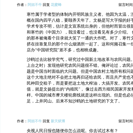
作者：
阿妞不牛
回复
花蜜蜂
留言时间：20
寒竹属于学者型的体制内开明民族主义者。他因为太温，
概在国内四平八稳，要颐养天年了。文杨是写大字报的好
学术专攻不明，估计是文宣系统出身的，但他时而冒出很
和寒竹的《中国力》，我没看过，也没看见有多少介绍。 
的那本被俺看个目录就大笑了一通的大作吧。对了，寒竹
挤在挂靠复旦的那个什么烟酒所一起了。这和何频召集一
店办“中国研究院”差不多，也相映成趣。
沙鸥过去比较学究气，研究过中国新土地改革与农民问题
上台之时）发现他研究农民问题很不错。俺评论过，农民
题是中国当时面临的大问题。但是中国农村土地所有权问
这个大地主绝对不会把土地再归还给农民，而且共产党也
民种田交租子，而是要把这土地大榨油，大搞开发。农民
值，就是文扬提出的“内殖民”， 像过去西方殖民国家开
样。中国的城市摩天楼轮廓线就是这样出现的。但是也必
足，上井冈山。后来不知沙鸥的土地研究的下文了。
作者：
阿妞不牛
回复
新天狱博
留言时间：20
央视人民日报也随便你怎么说呢。你去试过木有？