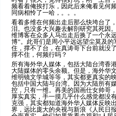
频看着俺挨打乐，因此后来俺看见何
同病相怜了一哈，。。。
看着多维在何频出走后那么快垮台了
泪。也没多大兴趣去解剖研究其死因
维博客在众多人马出走后换了一个永远
博”。此哥们是周小平远远望尘莫及的
住，撑不了台，在真涛哥下台前就没
撑不住，何频行吗？
所有海外华人媒体，包括大陆台湾香
大陆媒体的零头余额。但是，海外华
维明镜文学城等等，其实都更真实的
包括中国大陆与台湾。因为大陆所有
控，只有一维。再美的国画仕女帅哥
厚实真实，手一摸几乎什么感觉都没
克强，其实都知道海外华人媒体反映
界，远比庞大的央视与新浪《人民日