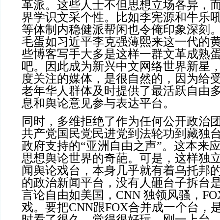
革派。这些人士不但思想立场各异，
界学识文采个性。比如李宪源和牛乐
等体制内稳健派帮闲也令俺印象深刻
毛蛋如习近平李克强薄熙来这一代的
些博客写手大多是这样一群文革成熟蛋
吧。因此成为新兴中文网络世界新星
度关注的媒体，是很自然的，因为给
老年华人群体及时提供了最活跃自由
息和舆论意见参与表达平台。
同时，多维拒绝了作为任何公开政治
共产党国民党民进党到法轮功到藏独
政府支持的“亚洲自由之声”。这本来
思想舆论世界的奇葩。可是，这样独
闻舆论戏台，本身几乎就有着乌托邦的
的政治新闻平台，没有人砸台子拆台
言论自由如美国，CNN 独领风骚，FO
戏。要把CNN跟FOX合并成一个台，
时看了很久，觉得很好玩，刚一上台