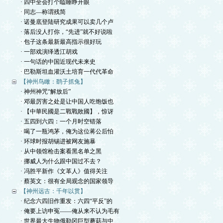
· 四中全会打个瞌睡睁开眼
· 同志—称谓残简
· 诺曼底登陆研究成果可以卖几个卢
· 落后没人打你，“先进”就不好说啦
· 包子这条最新最高指示很好玩
· 一部戏演绎透江胡戏
· 一句话的中国近现代未来史
· 巴勒斯坦血灌沃土培育一代代革命
【神州鸟瞰：鹞子抓兔】
· 神州神咒“解放后”
· 邓最厉害之处是让中国人吃饱饭也
· 【中華民國是二戰戰敗國】，惊讶
· 五四到六四：一个月时空错落
· 喝了一瓶鸿茅，俺为这位蒋公后怕
· 环球时报胡锡进被网友施暴
· 从中领馆枪击案看黑名单之黑
· 挪威人为什么跟中国过不去？
· 冯胜平新作《文革人》值得关注
· 蔡英文：很有全局观念的国家领导
【神州远古：千年以贯】
· 纪念六四旧作重发：六四“平反”的
· 俺要上访申冤——俺从来不认为毛有
· 世界最大生物俄勒冈巨型蘑菇与中