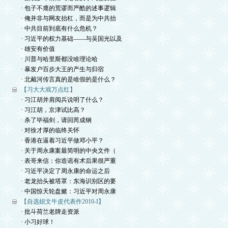
· 包子不瘪的荒谬而严酷的述事逻辑
· 俺并非与网友抬杠，而是为中共抬
· 中共目前到底有什么危机？
· 习近平的权力基础——与吴国光以及
· 雄安有价值
· 川普与哈里斯都没啥理论哈
· 暴发户百步大王的产生与归宿
· 北戴河传言真的是啥假的是什么？
【习大大戏万点红】
· 习江胡并肩阅兵说明了什么？
· 习江胡，京津试比高？
· 杀了毕福剑，请回芮成钢
· 对徐才厚的临终关怀
· 香港在逼着习近平做邓小平？
· 关于周永康案最简明的中央文件（
· 表哥来信：你造谣有术后果很严重
· 习近平决定了周永康的命运之后
· 老龙抬头被塔罩：东海识别区的要
· 中国惊天轮盘赌：习近平对周永康
【自选妞文牛皮代表作2010-I】
· 批斗荷兰老牌走资派
· 小习好球！