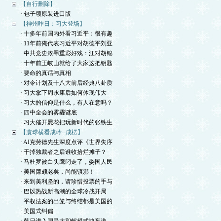
【自行删除】
· 包子颂原装进口版
【神州昨日：习大登场】
· 十多年前国内外看习近平：很有趣
· 11年前俺代表习近平对胡德平刘亚
· 中共党史浓墨重彩好戏：江对胡锦
· 十年前王岐山就给了大家这把钥匙
· 要命的真话与真相
· 对令计划及十八大前后经典八卦质
· 习大拿下周永康后如何体现伟大
· 习大的信仰是什么，有人在意吗？
· 四中全会的雾霾谜底
· 习大催开屍花把玩新时代的张铁生
【寰球横看成岭--成楞】
· AI克劳德先生深度点评《世界失序
· 干掉独裁者之后谁收拾烂摊子？
· 马杜罗被白头鹰叼走了，委国人民
· 美国廉颇老矣，尚能镇邪！
· 来到美利坚的，请珍惜投票的手与
· 巴以热战新高潮的全球冷战开局
· 平权法案的出笼与终结都是美国的
· 美国式纠偏