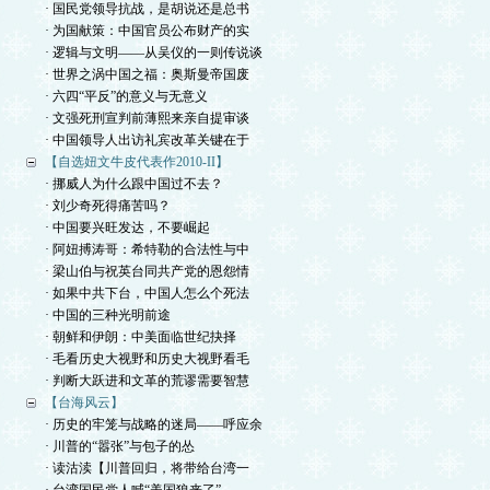
· 国民党领导抗战，是胡说还是总书
· 为国献策：中国官员公布财产的实
· 逻辑与文明——从吴仪的一则传说谈
· 世界之涡中国之福：奥斯曼帝国废
· 六四“平反”的意义与无意义
· 文强死刑宣判前薄熙来亲自提审谈
· 中国领导人出访礼宾改革关键在于
【自选妞文牛皮代表作2010-II】
· 挪威人为什么跟中国过不去？
· 刘少奇死得痛苦吗？
· 中国要兴旺发达，不要崛起
· 阿妞搏涛哥：希特勒的合法性与中
· 梁山伯与祝英台同共产党的恩怨情
· 如果中共下台，中国人怎么个死法
· 中国的三种光明前途
· 朝鲜和伊朗：中美面临世纪抉择
· 毛看历史大视野和历史大视野看毛
· 判断大跃进和文革的荒谬需要智慧
【台海风云】
· 历史的牢笼与战略的迷局——呼应余
· 川普的“嚣张”与包子的怂
· 读沽渎【川普回归，将带给台湾一