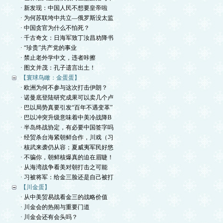
· 新发现：中国人民不想要皇帝啦
· 为何苏联垮中共立—俄罗斯没太监
· 中国贪官为什么不怕死？
· 千古奇文：日海军致丁汝昌劝降书
· “珍贵”共产党的事业
· 禁止老外学中文，违者咔擦
· 图文并茂：孔子遗言出土！
【寰球鸟瞰：金蛋蛋】
· 欧洲为何不参与这次打击伊朗？
· 诺曼底登陆研究成果可以卖几个卢
· 巴以局势真要引发“百年不遇变革”
· 巴以冲突升级意味着中美冷战降B
· 半岛终战协定，有必要中国签字吗
· 经贸杀台海紧朝鲜合作，川戏（习
· 核武来袭仍从容；夏威夷军民好悠
· 不骗你，朝鲜核爆真的迫在眉睫！
· 从海湾战争看美对朝打击之可能
· 习被将军：给金三脸还是自己被打
【川金蛋】
· 从中美贸易战看金三的战略价值
· 川金会的热闹与重要门道
· 川金会还有会头吗？