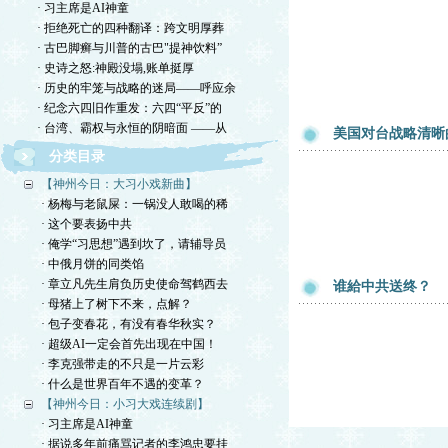
· 习主席是AI神童
· 拒绝死亡的四种翻译：跨文明厚葬
· 古巴脚癣与川普的古巴"提神饮料”
· 史诗之怒:神殿没塌,账单挺厚
· 历史的牢笼与战略的迷局——呼应余
· 纪念六四旧作重发：六四“平反”的
· 台湾、霸权与永恒的阴暗面 ——从
美国对台战略清晰
分类目录
【神州今日：大习小戏新曲】
· 杨梅与老鼠屎：一锅没人敢喝的稀
· 这个要表扬中共
· 俺学“习思想”遇到坎了，请辅导员
· 中俄月饼的同类馅
· 章立凡先生肩负历史使命驾鹤西去
谁給中共送终？
· 母猪上了树下不来，点解？
· 包子变春花，有没有春华秋实？
· 超级AI一定会首先出现在中国！
· 李克强带走的不只是一片云彩
· 什么是世界百年不遇的变革？
【神州今日：小习大戏连续剧】
· 习主席是AI神童
· 据说多年前痛骂记者的李鸿忠要挂