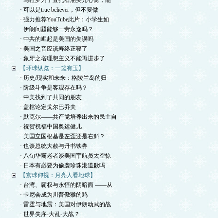
· 马杜罗刀子直扎石油美元心窝，能
· 可以是true believer，但不要做
· 强力推荐YouTube此片：小学生如
· 伊朗问题能够一劳永逸吗？
· 中共的崛起是美国的失误吗
· 美国之音应该寿终正寝了
· 象牙之塔理想主义不能再进步了
【环球纵览：一篮有玉】
· 历史/现实和未来：格陵兰岛的归
· 阶级斗争是客观存在吗？
· 中美找到了共同的朋友
· 盖棺论定戈尔巴乔夫
· 默克尔——共产党培养出来的民主自
· 祝贺祝福中国奥运健儿
· 美国立国根基是左歪还是右斜？
· 也谈总统大赦与丹书铁券
· 八旬华裔老者谈美国宇航员太空惊
· 日本有必要为偷袭珍珠港道歉吗
【寰球仰视：月亮人看地球】
· 台湾、霸权与永恒的阴暗面 ——从
· 卡尼会成为川普儆猴的鸡
· 雷霆与地震：美国对伊朗动武的战
· 世界失序-大乱-大战？