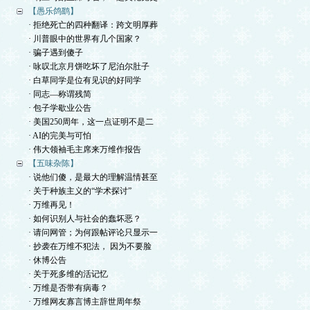
【愚乐鸽鹞】
· 拒绝死亡的四种翻译：跨文明厚葬
· 川普眼中的世界有几个国家？
· 骗子遇到傻子
· 咏叹北京月饼吃坏了尼泊尔肚子
· 白草同学是位有见识的好同学
· 同志—称谓残简
· 包子学歇业公告
· 美国250周年，这一点证明不是二
· AI的完美与可怕
· 伟大领袖毛主席来万维作报告
【五味杂陈】
· 说他们傻，是最大的理解温情甚至
· 关于种族主义的“学术探讨”
· 万维再见！
· 如何识别人与社会的蠢坏恶？
· 请问网管；为何跟帖评论只显示一
· 抄袭在万维不犯法， 因为不要脸
· 休博公告
· 关于死多维的活记忆
· 万维是否带有病毒？
· 万维网友寡言博主辞世周年祭