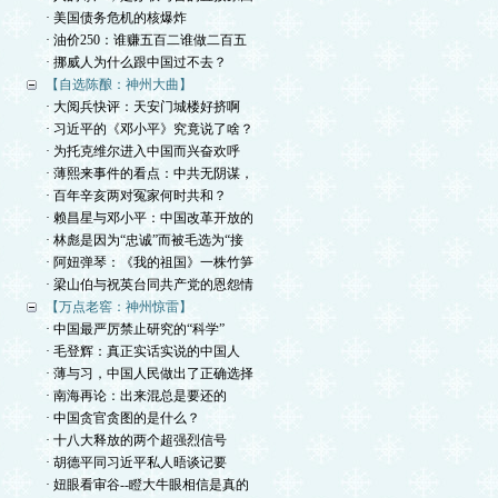
· 美国债务危机的核爆炸
· 油价250：谁赚五百二谁做二百五
· 挪威人为什么跟中国过不去？
【自选陈酿：神州大曲】
· 大阅兵快评：天安门城楼好挤啊
· 习近平的《邓小平》究竟说了啥？
· 为托克维尔进入中国而兴奋欢呼
· 薄熙来事件的看点：中共无阴谋，
· 百年辛亥两对冤家何时共和？
· 赖昌星与邓小平：中国改革开放的
· 林彪是因为“忠诚”而被毛选为“接
· 阿妞弹琴：《我的祖国》一株竹笋
· 梁山伯与祝英台同共产党的恩怨情
【万点老窖：神州惊雷】
· 中国最严厉禁止研究的“科学”
· 毛登辉：真正实话实说的中国人
· 薄与习，中国人民做出了正确选择
· 南海再论：出来混总是要还的
· 中国贪官贪图的是什么？
· 十八大释放的两个超强烈信号
· 胡德平同习近平私人晤谈记要
· 妞眼看审谷--瞪大牛眼相信是真的