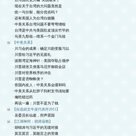
· 台湾国民党人喊“美国狼来了”
· 现在关于台湾的大问题竟然是
· 统一与分裂，能分优劣吗？
· 还有美国人为台湾白烧脑
· 中美关系台湾问题不要弯弯绕啦
· 台湾是中共与美国肚皮顶尖竹竿的
· 马英九祭祖—维系一个金门马祖
【中美关系】
· 川习会的成果：确定川剧变脸习以
· 川普给习近平的见面礼
· 波斯湾定海神针：美国夺取占领伊
· 川普就张又侠落马召开御前会议
· 川普对世界秩序的冲击
· 川普是否蜘蛛侠？
· 答国内友人：中美关系会缓和吗
· 中美关系从红脖子到村支书须知要
· 俺吃错过药
· 再说一遍：川普不是为了钱
【自选妞文牛皮代表作2011】
· 吴委员长仙逝，邦声震国
【江湖神州：胡涛温饱】
· 胡锦涛与习近平的无缝对接
· 莫言莫言，莫能言之的苦痛