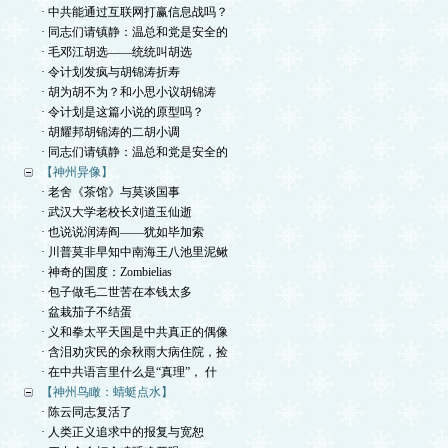
· 中共能通过互联网打赢信息战吗？
· 同志们请镇静：温总和党是安全的
· 毛邓江胡选——统统叫胡选
· 令计划发疯与胡锦涛折寿
· 胡为胡不为？和小思小议胡锦涛
· 令计划是这篇小说的原型吗？
· 胡耀邦胡锦涛的二胡小调
· 同志们请镇静：温总和党是安全的
【神州异像】
· 老舍《茶馆》与莫谈国事
· 武汉大学老校长刘道玉仙逝
· 也说说润涛阎——犹如毕加索
· 川普莫非早知中南海王八池里泥鳅
· 神奇的国度：Zombielias
· 包子做毛二世苦在本钱太多
· 盆栽茄子不结蛋
· 义和拳太平天国是中共真正的偶像
· 含泪劝灾民的余秋雨大病住院，捡
· 在中共语言里什么是“真理”， 什
【神州鸟瞰：蜻蜓点水】
· 陈云同志复活了
· 人类正义追求中的报复与宽恕