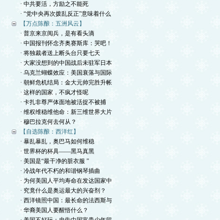
· 中共要活，方励之不能死
· “党中央再次拨乱反正”意味着什么
【万点陈酿：五洲风云】
· 普京来京阅兵，是有看头滴
· 中国报刊怀念齐奥赛斯库：哭吧！
· 将独裁者送上断头台只要七天
· 大家没想到的中国战后未驻军日本
· 乌克兰蝴蝶效应：美国衰落与国际
· 朝鲜危机结局：金大元帅完胜升帐
· 这样的国家，不疯才怪呢
· 卡扎非尊严体面地被活捉不被捕
· 维权维稳维他命：新三维世界大片
· 穆巴拉克何去何从？
【自选陈酿：西洋红】
· 暴乱暴乱，奥巴马如何维稳
· 世界杯的杯具——黑马真黑
· 美国是“最干净的脏衣服 ”
· 冷战年代不朽的和谐钢琴插曲
· 为何美国人平均寿命在发达国家中
· 究竟什么是奥运最大的兴奋剂？
· 西洋镜照中国：最长命的法西斯与
· 华裔美国人要醒悟什么？