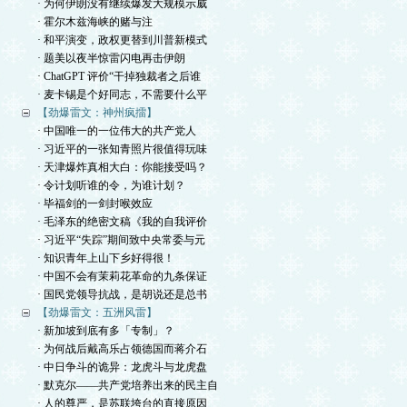
· 为何伊朗没有继续爆发大规模示威
· 霍尔木兹海峡的赌与注
· 和平演变，政权更替到川普新模式
· 题美以夜半惊雷闪电再击伊朗
· ChatGPT 评价“干掉独裁者之后谁
· 麦卡锡是个好同志，不需要什么平
【劲爆雷文：神州疯擂】
· 中国唯一的一位伟大的共产党人
· 习近平的一张知青照片很值得玩味
· 天津爆炸真相大白：你能接受吗？
· 令计划听谁的令，为谁计划？
· 毕福剑的一剑封喉效应
· 毛泽东的绝密文稿《我的自我评价
· 习近平“失踪”期间致中央常委与元
· 知识青年上山下乡好得很！
· 中国不会有茉莉花革命的九条保证
· 国民党领导抗战，是胡说还是总书
【劲爆雷文：五洲风雷】
· 新加坡到底有多「专制」？
· 为何战后戴高乐占领德国而蒋介石
· 中日争斗的诡异：龙虎斗与龙虎盘
· 默克尔——共产党培养出来的民主自
· 人的尊严，是苏联垮台的直接原因