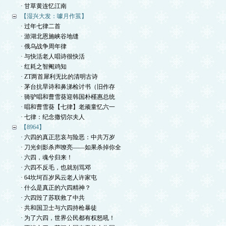
· 甘草黄连忆江南
【湿兴大发：噱月作茧】
· 过年七律二首
· 游湖北恩施峡谷地缝
· 俄乌战争周年律
· 与快活老人唱诗很快活
· 红耗之智阉鸡知
· ZT两首犀利无比的清明古诗
· 茅台抗旱诗和鼻涕检讨书（旧作存
· 骑驴唱和曹雪葵迎韩国朴槿惠总统
· 唱和曹雪葵【七律】老顽童忆六一
· 七律：纪念撒切尔夫人
【8964】
· 六四的真正悲哀与险恶：中共万岁
· 刀光剑影杀声嘹亮——如果杀掉你全
· 六四，魂兮归来！
· 六四不反毛，也就别骂邓
· 64坎坷百岁风云老人许家屯
· 什么是真正的六四精神？
· 六四毁了苏联救了中共
· 共和国卫士与六四持枪暴徒
· 为了六四，世界公民都有权怒吼！