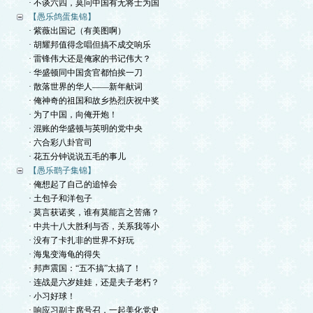
· 不谈六四，莫问中国有无将士为国
【愚乐鸽蛋集锦】
· 紫薇出国记（有美图啊）
· 胡耀邦值得念唱但搞不成交响乐
· 雷锋伟大还是俺家的书记伟大？
· 华盛顿同中国贪官都怕挨一刀
· 散落世界的华人——新年献词
· 俺神奇的祖国和故乡热烈庆祝中奖
· 为了中国，向俺开炮！
· 混账的华盛顿与英明的党中央
· 六合彩八卦官司
· 花五分钟说说五毛的事儿
【愚乐鹞子集锦】
· 俺想起了自己的追悼会
· 土包子和洋包子
· 莫言获诺奖，谁有莫能言之苦痛？
· 中共十八大胜利与否，关系我等小
· 没有了卡扎非的世界不好玩
· 海鬼变海龟的得失
· 邦声震国：“五不搞”太搞了！
· 连战是六岁娃娃，还是夫子老朽？
· 小习好球！
· 响应习副主席号召，一起美化党史