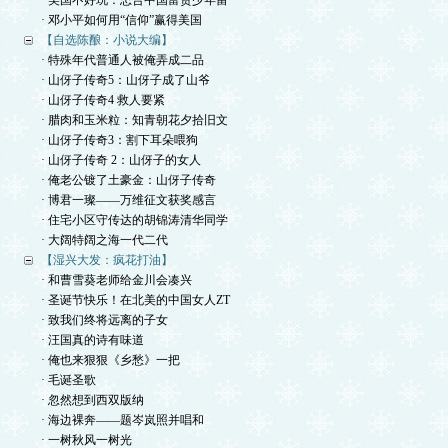
· 美国不好玩：忠告中国富贵少年留
· 邓小平如何用“信仰”赢得美国
【自选陈酿：小说大编】
· 特殊年代普通人被俺弄成二品
· 山伢子传奇5：山伢子成了山爷
· 山伢子传奇4 救人要紧
· 腊肉和玉米粒：知青朝花夕拾旧文
· 山伢子传奇3：割下耳朵喂狗
· 山伢子传奇 2：山伢子的女人
· 俺老公镀了土豪金：山伢子传奇
· 博君一璨——万维征文获奖感言
· 住宅小区守传达的胡锦涛清华同学
· 大阔特阔之海一代二代
【湿兴大发：疯花打油】
· 和曹雪葵老师给金川会凑兴
· 圣诞节快乐！在北美的中国女人ZT
· 致我们终将远离的子女
· 汪国真的诗有味道
· 俺也来狠狠《乡愁》一把
· 毛诞圣歌
· 忽然想到西双版纳
· 海边裸奔——题岑岚照并唱和
· 一树秋风一树光