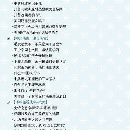
· 中共粉红见识不凡
· 川普与欧洲互怼凸显欧美更多同一
· 川普这回说的有谱
· 美国还需要盟友吗？
· 马斯克上火星与川普摘取数学诺贝
· 美国的“政治正确”到底是啥？
【神州毛古：毛骨考古】
· 毛发动文革，不只是为了当皇帝
· 王沪宁同志文摘：请认真学习
· 民运大珈胡平令俺掉眼镜
· 毛在水晶棺，宋彬彬如何盖棺认定
· 化跳蚤为神器：毛的独家功夫
· 什么“中国模式”？
· 中共历史不能挖的三大茅坑
· 百年党史不能没林彪
· 湘江战役“奇迹”解密
· 怎样过一个有意义的毛主席诞辰日
【环球側看成峰--成疯】
· 史诗之怒:神殿没塌,账单挺厚
· 伊朗以及台海问题仅有的选择
· 北约与欧美之盟之门与道
· 伊朗战略困境：从"打回石器时代"