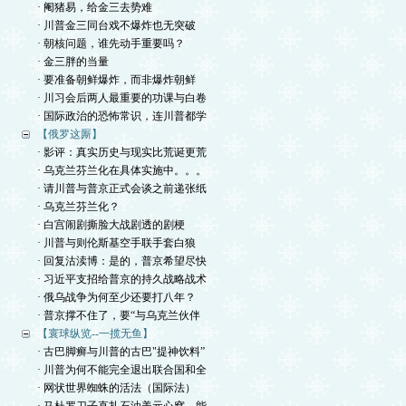
· 阉猪易，给金三去势难
· 川普金三同台戏不爆炸也无突破
· 朝核问题，谁先动手重要吗？
· 金三胖的当量
· 要准备朝鲜爆炸，而非爆炸朝鲜
· 川习会后两人最重要的功课与白卷
· 国际政治的恐怖常识，连川普都学
【俄罗这厮】
· 影评：真实历史与现实比荒诞更荒
· 乌克兰芬兰化在具体实施中。。。
· 请川普与普京正式会谈之前递张纸
· 乌克兰芬兰化？
· 白宫闹剧撕脸大战剧透的剧梗
· 川普与则伦斯基空手联手套白狼
· 回复沽渎博：是的，普京希望尽快
· 习近平支招给普京的持久战略战术
· 俄乌战争为何至少还要打八年？
· 普京撑不住了，要“与乌克兰伙伴
【寰球纵览--一揽无鱼】
· 古巴脚癣与川普的古巴"提神饮料”
· 川普为何不能完全退出联合国和全
· 网状世界蜘蛛的活法（国际法）