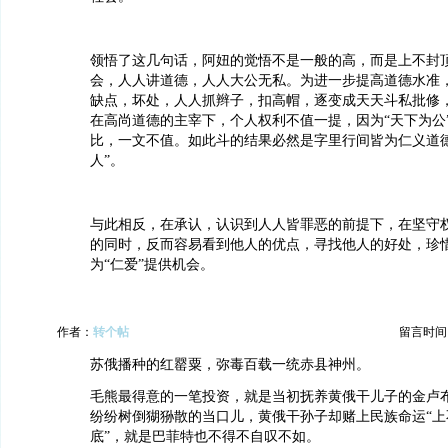
领悟了这几句话，阿妞的觉悟不是一般的高，而是上不封
会，人人讲道德，人人大公无私。为进一步提高道德水准
缺点，坏处，人人抓辫子，扣高帽，逐变成天天斗私批修
在高尚道德的主宰下，个人权利不值一提，因为“天下为公
比，一文不值。如此斗的结果必然是字里行间皆为仁义道德
人”。
与此相反，在承认，认识到人人皆罪恶的前提下，在坚守
的同时，反而容易看到他人的优点，寻找他人的好处，珍
为“仁爱”提供机会。
作者：
转个帖
留言时间：20
苏俄播种的红罂粟，弥毒百载一统赤县神州。
毛熊最得意的一笔投资，就是当初抚养黄俄干儿子的金卢
纷纷树倒猢狲散的当口儿，黄俄干孙子却赌上民族命运“上
底”，就是巴菲特也不得不自叹不如。