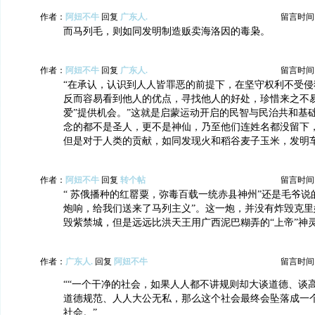
作者：
阿妞不牛
回复
广东人.
留言时间：20
而马列毛，则如同发明制造贩卖海洛因的毒枭。
作者：
阿妞不牛
回复
广东人.
留言时间：20
“在承认，认识到人人皆罪恶的前提下，在坚守权利不受侵
反而容易看到他人的优点，寻找他人的好处，珍惜来之不易
爱”提供机会。”这就是启蒙运动开启的民智与民治共和基
念的都不是圣人，更不是神仙，乃至他们连姓名都没留下
但是对于人类的贡献，如同发现火和稻谷麦子玉米，发明
作者：
阿妞不牛
回复
转个帖
留言时间：20
“ 苏俄播种的红罂粟，弥毒百载一统赤县神州”还是毛爷
炮响，给我们送来了马列主义”。这一炮，并没有炸毁克里
毁紫禁城，但是远远比洪天王用广西泥巴糊弄的“上帝”神
作者：
广东人.
回复
阿妞不牛
留言时间：20
““一个干净的社会，如果人人都不讲规则却大谈道德、谈
道德规范、人人大公无私，那么这个社会最终会坠落成一
社会。”