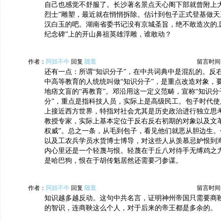
自己也感觉不舒服了。长沙著名景点天心阁下部就曾附上大
烈士”雕塑，最近就在悄悄拆除。估计到包子正式登基做天
汉白玉的吧。湖南省委书记没有京城圣旨，绝不敢造次的,
纪念碑”上的开山鼻祖英雄浮雕，谁敢动？
作者：
阿妞不牛
回复
随逛
留言时间：20
还有一点：所谓“知识分子”，在中共词典中是混乱的。反
中高等教育的人统统叫做“知识分子”，是重点改造对象，
地痞文盲的“再教育”。邓沿用这一定义范畴，宣称“知识
分”，重点是指科技人员，实际上是高级民工。包子时代使
上接近西方世界，特指对社会尤其是历史政治进行独立思
教授专家，实际上基本定位于反右反右初期的对象以及文革
权威”。总之一条，从毛到包子，看见他们就恶从胆边生。
以及工农兵学员水货博士博导，对这些人从羡慕忌妒恨到
内心里还是一个轻蔑与恨。轻蔑在于丘八对待手无缚鸡之
是哈巴狗，恨在于胡传魁居然还需要刁参谋。
作者：
阿妞不牛
回复
随逛
留言时间：20
知识越多越反动。这句中共名言，证明神州帝国只需要商
的智识，连商鞅这么个人，对于后来的帝王都是多余的。