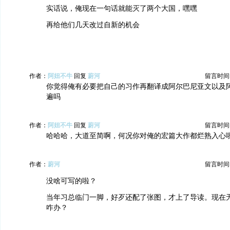
实话说，俺现在一句话就能灭了两个大国，嘿嘿
再给他们几天改过自新的机会
作者：
阿妞不牛
回复
蔚河
留言时间：20
你觉得俺有必要把自己的习作再翻译成阿尔巴尼亚文以及
遍吗
作者：
阿妞不牛
回复
蔚河
留言时间：20
哈哈哈，大道至简啊，何况你对俺的宏篇大作都烂熟入心
作者：
蔚河
留言时间：20
没啥可写的啦？
当年习总临门一脚，好歹还配了张图，才上了导读。现在
咋办？