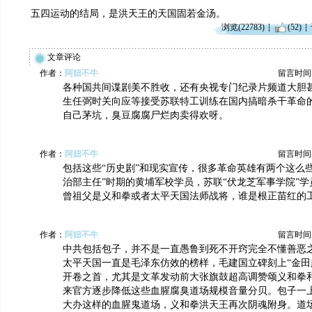
五四运动的结局，是洪天王的天国固若金汤。
浏览(22783)
(52)
文章评论
作者：
阿妞不牛
留言时间：20
各种国共间谍剧美不胜收，还有央视专门纪录片频道大胆
生任弼时关向应等接受苏联特工训练在国内搞暗杀干革命
自己茅坑，臭豆腐腐尸烂肉卖得欢呀。
作者：
阿妞不牛
留言时间：20
包括这些“历史剧”和现实宣传，很多革命英雄有两个这么些
治部主任”时期的黄埔军校学员，苏联“伏龙芝军事学院”
曾祖父是义和拳或者太平天国法师战将，谁是根正苗红的工
作者：
阿妞不牛
留言时间：20
中共包括包子，并不是一直愚鲁到死不开窍完全不懂善恶
太平天国一直是毛泽东仿效的榜样，毛建国立碑刻上“金田
开卷之首，尤其是文革发动前大张旗鼓超高调赞颂义和拳
来官方逐步降低这些血腥腐臭道场规模音量分贝。包子一
大办这样的血腥鬼道场，义和拳洪天王再次阴魂附身。道