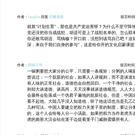
作者：
fangbin
回复
巴黎老高
留言时间：20
就算“计划生育”，那也是共产党迫害呀？为什么不坚守阵
党还没把你当成战犯，胡适可是上了战犯名单的。怎么联
你还敢骂胡适、骂钱穆？开口前，没想到该骂自己吧？这就
深，来自于我们自身的参与”，这是给你开的文化启蒙课提
作者：
阿妞不牛
留言时间：20
一锅粥要想大家分的公平，只需要一条规矩：分粥的人喝
曾说过：一个肮脏的社会，如果人人讲规则，而不是谈道
有人味的正常社会，道德也会自然回归。一个干净的社会
则却大谈道德、谈高尚，天天没事就谈道德规范、人人大
会最终会坠落成一个伪君子遍地的肮脏社会。但是，中国
看不起他。大陆几乎没人知道他，听了他这话也当是孔乙
几种写法。中国人要建立把权力关笼子里的制度，要让分
的，这个人会给每人分一小汤匙。如果把权力当作老虎关
虎的彪形大汉会站在笼子边提着笼子门威胁震慑所有人。