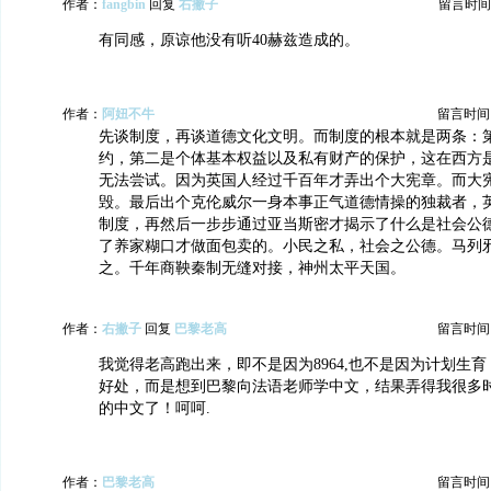
作者：
fangbin
回复
右撇子
留言时间：20
有同感，原谅他没有听40赫兹造成的。
作者：
阿妞不牛
留言时间：20
先谈制度，再谈道德文化文明。而制度的根本就是两条：
约，第二是个体基本权益以及私有财产的保护，这在西方
无法尝试。因为英国人经过千百年才弄出个大宪章。而大
毁。最后出个克伦威尔一身本事正气道德情操的独裁者，
制度，再然后一步步通过亚当斯密才揭示了什么是社会公
了养家糊口才做面包卖的。小民之私，社会之公德。马列
之。千年商鞅秦制无缝对接，神州太平天国。
作者：
右撇子
回复
巴黎老高
留言时间：20
我觉得老高跑出来，即不是因为8964,也不是因为计划生
好处，而是想到巴黎向法语老师学中文，结果弄得我很多
的中文了！呵呵.
作者：
巴黎老高
留言时间：20