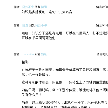
作者：
阿妞不牛
回复
随逛
留言时间：20
知识越多越反动。这句中共为名言
作者：
随逛
回复
阿妞不牛
留言时间：20
哈哈，知识分子还是有点用，可以在书里骂人，打不过毛
可以在书里面骂死他们
作者：
renweida
回复
随逛
留言时间：20
精彩！
在枪杆子当政的国家，知识分子就算当了总理和国家主席
席，也一样是摆设。
这种专制的体制是一头巨兽，一头猪坐上了驾驶的位置也
习能干吗，聪明吗，坐上了那个位置，谁能动得了他？聪明1
又有什么用？
当然，遇上聪明100倍的人，那就不一样了，玩死他只在
100倍的人，又投鼠忌器，怕害死很多无辜的人。