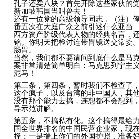
孔子还卖八块？首先开除这些家伙的
新加坡韩国当叫兽去！
还有一位党的高级领导同志，（注）
番五次在大庭广众之前引述什么亚当
西方资产阶级代表人物的经典名言，
铭。你明天把检讨连带胃镜送交常委
肠胃。
当然，我们都不要请问到底什么是马
案非常清楚简单明白：马克思列宁主
泥马！
第三条，第四条，暂时我们不检查了
这个疯子，以及台湾的非中国人，其
没有那个能力去搞，连想都不会想到
导示范讲解。
第五条，不搞私有化。这个搞得最给
国全世界排名的中国民营企业家，现
择：一是揣上你们的外国护照，准备