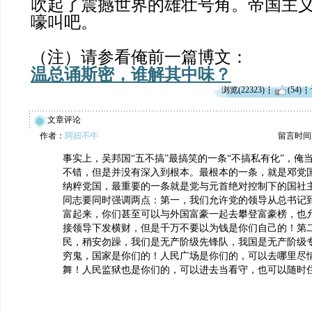
吹起了震撼世界的雄壮号角。帝国主
嚎叫吧。
（注）请参看俺前一篇博文：
温总诵斯密，谁解其中味？
浏览(22323)
(54)
文章评论
作者：
阿妞不牛
留言时间：20
事实上，吴邦国“五不搞”最搞笑的一条“不搞私有化”，俺
不错，但是并没有深入到根本。最根本的一条，就是邓党
纳粹党国，最重要的一条就是党与元首绝对控制下的国社
同志要同时强调两点：第一，我们允许党的领导从总书记
富起来，你们甚至可以与外国富豪一起去攀登富豪榜，也
接领导下发横财，但是千万不要以为钱是你们自己的！第
民，稍安勿躁，我们是无产阶级先锋队，我国是无产阶级
穷鬼，国家是你们的！人民广场是你们的，可以去哪里尽
舞！人民监狱也是你们的，可以进去当看守，也可以随时