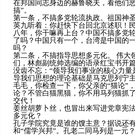
在邦国同志身边的赫鲁晓夫，看他们恶
搞”。
第一条，不搞多党轮流执政。祖国神
英九听着：你赶快下台回北京述职！
八年，你干嘛再上台？中国不搞多党
了吗？中国只有一个，台湾是中国的
吗？
第二条，不搞指导思想多元化。 伟大
们，林彪副统帅选编的语录红宝书开
没齿不忘：“领导我们事业的核心力量
导我们思想的理论基础是马克思列宁主
毛毛，你检查一下，你父亲的“猫论”
论？不管白猫黑猫，你不用马列猫抓
交代！
姜丝胡萝卜丝，也冒出来写进党章宪
多元化？
孔子学院究竟是谁的馊主意？据说还
和“儒学兴邦”。孔老二同马列是一元