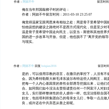
作者：
阿妞不牛
留言时间：20
俺在当年邦国敲梆子时的评论：
作者：阿妞不牛留言时间：2011-03-10 23:25:07
俺觉得温家宝跟周恩来有相似之处：周是骨子里希望中国
怕他设想的建设之路绝对不是西方式现代化，但是至少对
温是骨子里希望中国走向民主，以亚当－斯密和其他世界
国的进一步改革与开放。但是，他也脱不了“离开党的领导
与现实。
作者：
阿妞不牛
回复
beiqian2016
留言时间：2
是的，可以借用宗教的语言，在撒旦的掌控下，人没有不
会。因为希特勒斯大林毛泽东波尔布特这些人间阎王，就
把每一个人内心基因里的兽性全部诱导挖掘出来，让他们
合。如同我们如今没法去责怪谴责任何一个阿富汗人对妇
女儿，实行那样整体性的非人虐待一样。也没法怪联合国
妇女，包括塔利班集团自己的母亲女儿们，争取一点点做
良，或许还在中共弃恶从善之前呢。