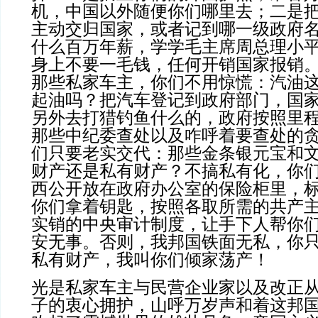
机，中国以外随便你们哪里去；二是
主动交归国家，或者记到哪一级政府
什么百万年薪，学学毛主席周总理小
身上不要一毛钱，任何开销国家报销
那些私家车主，你们不用惊慌：汽油
起油吗？把汽车登记到政府部门，国
另外去打猎钓鱼什么的，政府按照里
那些中纪委查处以及咋呼着要查处的
们只要老实交代：那些金条银元宝和
财产还是私有财产？不搞私有化，你
西公开放在政府办公室的保险柜里，标
你们拿着钥匙，按照各取所需的共产
实销的中央审计制度，让手下人帮你
安无事。否则，我邦国铁面无私，你
私有财产，我叫你们倾家荡产！
光是私家车主与民营企业家以及改正
子的衷心拥护，山呼万岁声和着这邦