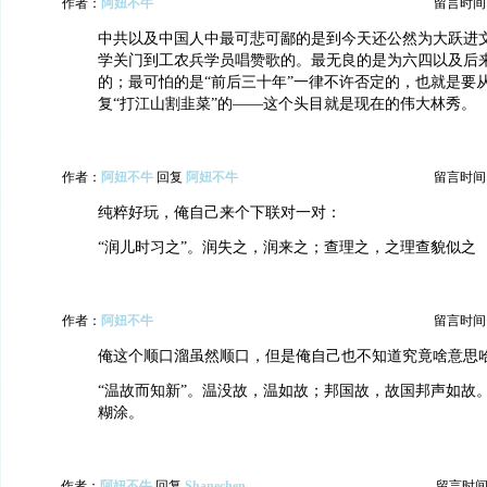
作者：
阿妞不牛
留言时间：20
中共以及中国人中最可悲可鄙的是到今天还公然为大跃进
学关门到工农兵学员唱赞歌的。最无良的是为六四以及后
的；最可怕的是“前后三十年”一律不许否定的，也就是要
复“打江山割韭菜”的——这个头目就是现在的伟大林秀。
作者：
阿妞不牛
回复
阿妞不牛
留言时间：20
纯粹好玩，俺自己来个下联对一对：
“润儿时习之”。润失之，润来之；查理之，之理查貌似之
作者：
阿妞不牛
留言时间：20
俺这个顺口溜虽然顺口，但是俺自己也不知道究竟啥意思
“温故而知新”。温没故，温如故；邦国故，故国邦声如故
糊涂。
作者：
阿妞不牛
回复
Shanechen
留言时间：20