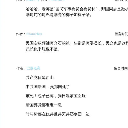
哈哈哈。老蒋是“国民军事委员会委员长”，邦国同志是敲
响尾蛇的尾巴是响亮的梆子加棒子哈。
作者：
Shanechen
留言时间：20
民国实权领袖蒋介石的第一头衔是蒋委员长，民众也是这
员长似乎屁也不是。
作者：
巴黎老高
留言时间：20
共产党日薄西山
中共国帮国---吴邦国死了
该死！包子已瘪，狗日温家宝臣服
帮国邦党都奄奄一息
时与势都在仇共反共灭共还乡团一边