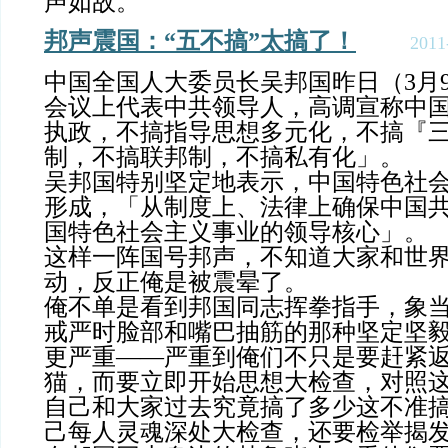
声如故。
邦声震国：“五不搞”太搞了！
2011
中国全国人大委员长吴邦国昨日（3月
会议上代表中共领导人，高调宣称中
执政，不搞指导思想多元化，不搞『
制，不搞联邦制，不搞私有化」。
吴邦国特别坚定地表示，中国特色社
形成，「从制度上、法律上确保中国
国特色社会主义事业的领导核心」。
这样一阵国号邦声，不知道大家和世
动，反正俺是被震晕了。
俺不单是看到邦国同志挥拳指手，象
戒严时脸部和嘴巴抽筋的那种坚定坚
更严重——严重到俺们不只是要赶紧
猫，而要立即开始思想大检查，对照这
自己和大家过去究竟搞了多少这不准
己每人灵魂深处大检查，还要检举揭