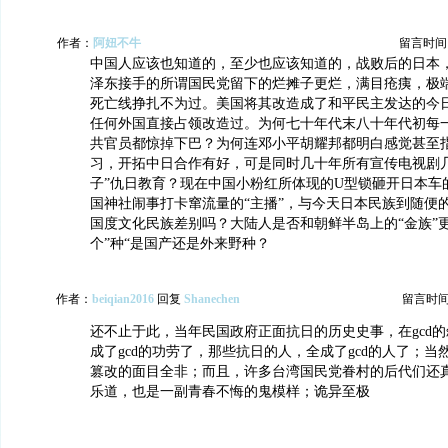
作者：
阿妞不牛
留言时间：20
中国人应该也知道的，至少也应该知道的，战败后的日本
泽东接手的所谓国民党留下的烂摊子更烂，满目疮痍，极
死亡线挣扎不为过。美国将其改造成了和平民主发达的今
任何外国直接占领改造过。为何七十年代末八十年代初每
共官员都惊掉下巴？为何连邓小平胡耀邦都明白感觉甚至
习，开拓中日合作有好，可是同时几十年所有宣传电视剧几
子”仇日教育？现在中国小粉红所体现的U型锁砸开日本车
国神社闹事打卡窜流量的“主播”，与今天日本民族到随便
国度文化民族差别吗？大陆人是否和朝鲜半岛上的“金族”更
个”种“是国产还是外来野种？
作者：
beiqian2016
回复
Shanechen
留言时间：2
还不止于此，当年民国政府正面抗日的历史史事，在gcd
成了gcd的功劳了，那些抗日的人，全成了gcd的人了；
篡改的面目全非；而且，许多台湾国民党眷村的后代们还
乐道，也是一副青春不悔的鬼模样；诡异至极