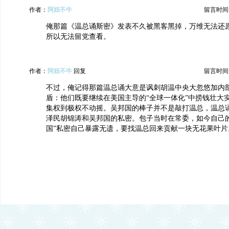
作者：
阿妞不牛
留言时间：20
俺那篇《温总诵斯密》发表不久被黑客黑掉，万维无法还
所以无法留党查看。
作者：
阿妞不牛
回复
留言时间：20
不过，俺记得那篇温总诵大意是讽刺胡温中央大忽悠加内
盾：他们既要继续在美国主导的“全球一体化”中捞钱壮大
集权到极权不动摇。吴邦国的棒子并不是敲打温总，温总
泽民胡锦涛和吴邦国的私密。包子当时在常委，如今自己的
国”私密自己暴露无遗，要找温总回来贡献一块无花果叶片