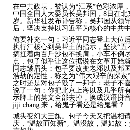
在中共政坛，被认为“江系”色彩浓厚
中国全国人大委员长吴邦国，8日在北
岁。新华社发布讣告称，吴邦国从领
后，坚决支持以习近平为核心的中共
俺要补充一句：习近平同志登上大位
执行江核心到吴帮主的指示，坚决“五
搞扛着两百斤沙包不换肩，小车不倒
点，包子似乎让这位据说在文革开始
同志皱眉头：包子要改变老邓以及邦
浩劫的定性，称之为“伟大艰辛的探索
之时还是对包子敲了一邦子：老子不
说了一句：你把北京上海以及几乎所
示牌上的英文全部去掉，换成汉语拼音，搞出b
jiji chang 来，给鬼子看还是给鬼看？
城头变幻大王旗。包子今天又把温相
庆，“温故而知新”。温没故，温如故