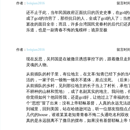
作者：
beiqian2016
留言时间：2
还不止于此，当年民国政府正面抗日的历史史事，在gcd
成了gcd的功劳了，那些抗日的人，全成了gcd的人了；
篡改的面目全非；而且，许多台湾国民党眷村的后代们还
乐道，也是一副青春不悔的鬼模样；诡异至极
作者：
beiqian2016
留言时间：2
现在反思，吴邦国是在被撒旦诱惑掌控下的，跟着撒旦走
灵魂的人物。
从前插队的村子里，有位地主，在文革/知青已经下乡的当
活的，一家子饥一顿饱一顿衣不遮体，差点没死。（后来
从前插队的乡村，见到那位地主的长子当上了村长，承包
不耕种的山林和荒地），成了名副其实的地主。我问他，
你觉得如何？他回答我，还是gcd好，让他过上了幸福的
个“思想”冒了出来：没有上帝耶稣基督，人真的永远无法
到城里，回到美国，站在哈德逊河边，听一位朋友指指点
几代的house，谁谁某某老知青青春不悔二头通吃名利双收
真的是永远脱离不了撒旦的摆布，如果没有基督耶稣上帝