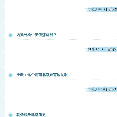
浏览(11691)
(2
内紧外松中美低荡踢裆？
浏览(12514)
(58
王毅：这个河南北京娃有远见啊
浏览(11153)
(3
朝鲜战争脉络简史