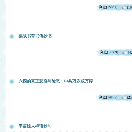
浏览(15851)
(10
栗战书背书俺抄书
浏览(11689)
(4
六四的真正悲哀与险恶：中共万岁或万碎
浏览(14185)
(25
平语惊人禅语妙句