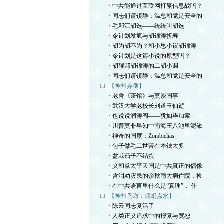
· 中共能通过互联网打赢信息战吗？
· 同志们请镇静：温总和党是安全的
· 毛邓江胡选——统统叫胡选
· 令计划发疯与胡锦涛折寿
· 胡为胡不为？和小思小议胡锦涛
· 令计划是这篇小说的原型吗？
· 胡耀邦胡锦涛的二胡小调
· 同志们请镇静：温总和党是安全的
【神州异像】
· 老舍《茶馆》与莫谈国事
· 武汉大学老校长刘道玉仙逝
· 也说说润涛阎——犹如毕加索
· 川普莫非早知中南海王八池里泥鳅
· 神奇的国度：Zombielias
· 包子做毛二世苦在本钱太多
· 盆栽茄子不结蛋
· 义和拳太平天国是中共真正的偶像
· 含泪劝灾民的余秋雨大病住院，捡
· 在中共语言里什么是“真理”， 什
【神州鸟瞰：蜻蜓点水】
· 陈云同志复活了
· 人类正义追求中的报复与宽恕