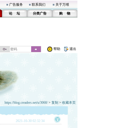
广告服务
联系我们
关于万维
论 坛
分类广告
购 物
帮助
退出
https://blog.creaders.net/u/3068/
>
复制
>
收藏本页
2021-10-30 02:32:34