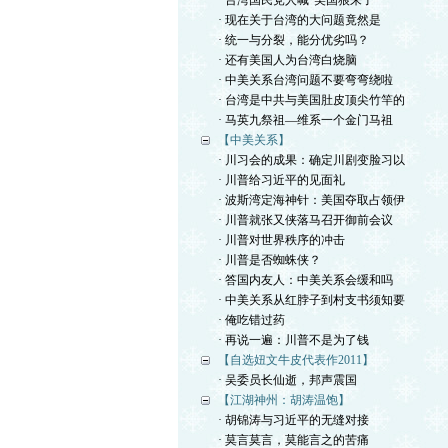
· 台湾国民党人喊“美国狼来了”
· 现在关于台湾的大问题竟然是
· 统一与分裂，能分优劣吗？
· 还有美国人为台湾白烧脑
· 中美关系台湾问题不要弯弯绕啦
· 台湾是中共与美国肚皮顶尖竹竿的
· 马英九祭祖—维系一个金门马祖
【中美关系】
· 川习会的成果：确定川剧变脸习以
· 川普给习近平的见面礼
· 波斯湾定海神针：美国夺取占领伊
· 川普就张又侠落马召开御前会议
· 川普对世界秩序的冲击
· 川普是否蜘蛛侠？
· 答国内友人：中美关系会缓和吗
· 中美关系从红脖子到村支书须知要
· 俺吃错过药
· 再说一遍：川普不是为了钱
【自选妞文牛皮代表作2011】
· 吴委员长仙逝，邦声震国
【江湖神州：胡涛温饱】
· 胡锦涛与习近平的无缝对接
· 莫言莫言，莫能言之的苦痛