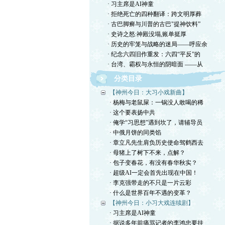
· 习主席是AI神童
· 拒绝死亡的四种翻译：跨文明厚葬
· 古巴脚癣与川普的古巴"提神饮料”
· 史诗之怒:神殿没塌,账单挺厚
· 历史的牢笼与战略的迷局——呼应余
· 纪念六四旧作重发：六四“平反”的
· 台湾、霸权与永恒的阴暗面 ——从
分类目录
【神州今日：大习小戏新曲】
· 杨梅与老鼠屎：一锅没人敢喝的稀
· 这个要表扬中共
· 俺学“习思想”遇到坎了，请辅导员
· 中俄月饼的同类馅
· 章立凡先生肩负历史使命驾鹤西去
· 母猪上了树下不来，点解？
· 包子变春花，有没有春华秋实？
· 超级AI一定会首先出现在中国！
· 李克强带走的不只是一片云彩
· 什么是世界百年不遇的变革？
【神州今日：小习大戏连续剧】
· 习主席是AI神童
· 据说多年前痛骂记者的李鸿忠要挂