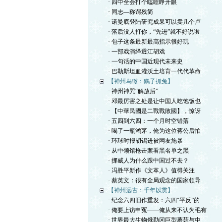
· 四中全会打个瞌睡睁开眼
· 同志—称谓残简
· 诺曼底登陆研究成果可以卖几个卢
· 落后没人打你，“先进”就不好说啦
· 包子这条最新最高指示很好玩
· 一部戏演绎透江胡戏
· 一句话的中国近现代未来史
· 巴勒斯坦血灌沃土培育一代代革命
【神州鸟瞰：鹞子抓兔】
· 神州神咒“解放后”
· 邓最厉害之处是让中国人吃饱饭也
· 【中華民國是二戰戰敗國】，惊讶
· 五四到六四：一个月时空错落
· 喝了一瓶鸿茅，俺为这位蒋公后怕
· 环球时报胡锡进被网友施暴
· 从中领馆枪击案看黑名单之黑
· 挪威人为什么跟中国过不去？
· 冯胜平新作《文革人》值得关注
· 蔡英文：很有全局观念的国家领导
【神州远古：千年以贯】
· 纪念六四旧作重发：六四“平反”的
· 俺要上访申冤——俺从来不认为毛有
· 世界最大生物俄勒冈巨型蘑菇与中