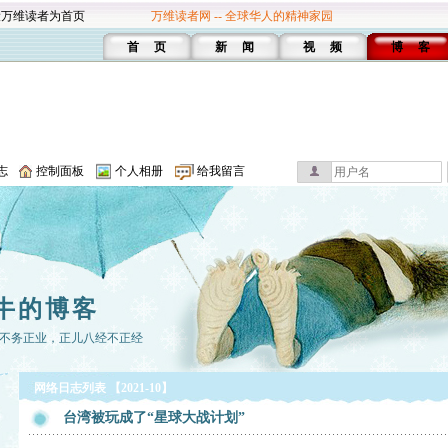
设万维读者为首页
万维读者网 -- 全球华人的精神家园
首 页
新 闻
视 频
博 客
志
控制面板
个人相册
给我留言
牛的博客
不务正业，正儿八经不正经
网络日志列表 【2021-10】
台湾被玩成了“星球大战计划”