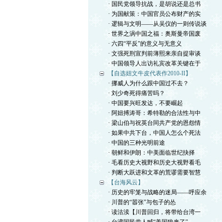
· 国民党领导抗战，是胡说还是总书
· 为国献策：中国官员公布财产的实
· 逻辑与文明——从吴仪的一则传说谈
· 世界之涡中国之福：奥斯曼帝国废
· 六四“平反”的意义与无意义
· 文强死刑宣判前薄熙来亲自提审谈
· 中国领导人出访礼宾改革关键在于
【自选妞文牛皮代表作2010-II】
· 挪威人为什么跟中国过不去？
· 刘少奇死得痛苦吗？
· 中国要兴旺发达，不要崛起
· 阿妞搏涛哥：希特勒的合法性与中
· 梁山伯与祝英台同共产党的恩怨情
· 如果中共下台，中国人怎么个死法
· 中国的三种光明前途
· 朝鲜和伊朗：中美面临世纪抉择
· 毛看历史大视野和历史大视野看毛
· 判断大跃进和文革的荒谬需要智慧
【台海风云】
· 历史的牢笼与战略的迷局——呼应余
· 川普的“嚣张”与包子的怂
· 读沽渎【川普回归，将带给台湾一