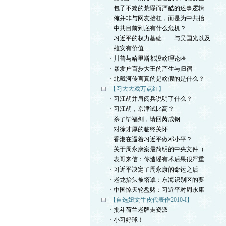
· 包子不瘪的荒谬而严酷的述事逻辑
· 俺并非与网友抬杠，而是为中共抬
· 中共目前到底有什么危机？
· 习近平的权力基础——与吴国光以及
· 雄安有价值
· 川普与哈里斯都没啥理论哈
· 暴发户百步大王的产生与归宿
· 北戴河传言真的是啥假的是什么？
【习大大戏万点红】
· 习江胡并肩阅兵说明了什么？
· 习江胡，京津试比高？
· 杀了毕福剑，请回芮成钢
· 对徐才厚的临终关怀
· 香港在逼着习近平做邓小平？
· 关于周永康案最简明的中央文件（
· 表哥来信：你造谣有术后果很严重
· 习近平决定了周永康的命运之后
· 老龙抬头被塔罩：东海识别区的要
· 中国惊天轮盘赌：习近平对周永康
【自选妞文牛皮代表作2010-I】
· 批斗荷兰老牌走资派
· 小习好球！