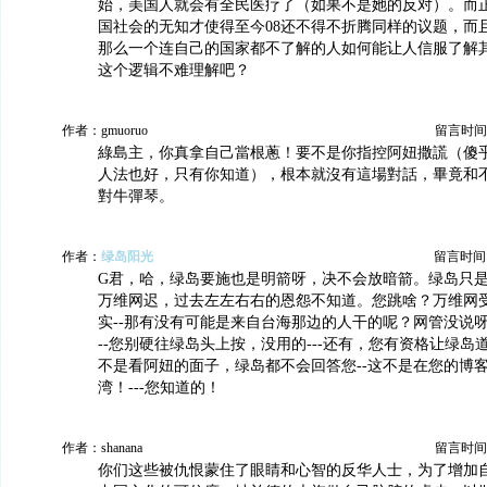
始，美国人就会有全民医疗了（如果不是她的反对）。而
国社会的无知才使得至今08还不得不折腾同样的议题，而
那么一个连自己的国家都不了解的人如何能让人信服了解
这个逻辑不难理解吧？
作者：gmuoruo
留言时间：20
綠島主，你真拿自己當根蔥！要不是你指控阿妞撒謊（傻
人法也好，只有你知道），根本就沒有這場對話，畢竟和
對牛彈琴。
作者：
绿岛阳光
留言时间：20
G君，哈，绿岛要施也是明箭呀，决不会放暗箭。绿岛只
万维网迟，过去左左右右的恩怨不知道。您跳啥？万维网
实--那有没有可能是来自台海那边的人干的呢？网管没说呀
--您别硬往绿岛头上按，没用的---还有，您有资格让绿岛
不是看阿妞的面子，绿岛都不会回答您--这不是在您的博
湾！---您知道的！
作者：shanana
留言时间：20
你们这些被仇恨蒙住了眼睛和心智的反华人士，为了增加