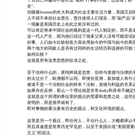
了凭自己兴趣而不是社会“规则“行事的可能，也形成了那
史“。
但随着boomer的长大和成为社会主要生活力量，美国又回
人不得不承担社会责任，责任使得人们现实，而”副产品“
一现象是美国历史上在此之前没有过的。
可以肯定将来中国社会的规则是这一代人制定的，而不是
这一代人产生，因为他们试过了很多父辈人没有可能尝试
好事。人们如今比较创造力喜欢用如今的中国与如今的美
两个地方的同龄人是否有过同样的生活经历和选择的可能
如何比较？
这就是所有这类忽悠的扯淡之处。
至于信仰什么的，更纯粹就是忽悠，信仰与道德与法律的
的太过分了，欧洲都不认同。即便在亚洲，新加坡人有什
难道不是一个法制社会的样本？法制，道德与利益的关系
如果存在反例，那么一个理论就是非常shaky和具有不确定
这就是这个所谓的希拉里的观点的荒谬和忽悠之处，这些
发明的，而是很早就有了。
即对事物的看法要有历史的观点，和文化环境的观点。
这里是另一个观点，即任何人，不论什么人，大概都承认
而且其速度是世界历史罕见的，以至于美国出现”美国需要
主义“的说法。