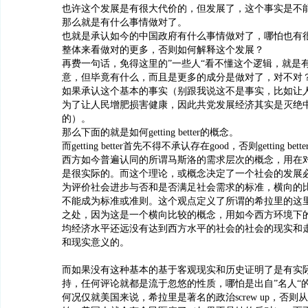
也许这个发展是有很大代价的，但发展了，这个事实是不
那么就是有什么事情做对了。
也就是承认如今的中国政府有什么事情做对了，哪怕也有
整体来看做对的更多，否则如何解释这个发展？
再费一句话，免得这里的”一些人“看不懂这个逻辑，就是
意，但毕竟有什么，而且是更多的成分是做对了，对不对
如果承认这个基本的事实（别跟我说这不是事实，比如让
为了让人民增肥损害健康，因此共党发展经济其实是灭绝
的）。
那么下面的就是如何getting better的概念。
而getting better首先不得不承认存在good，否则getting b
西方如今普遍认同的所谓马斯洛的需求层次的概念，用在
是很实际的。而这个理论，或概念决定了一个社会的发展
为评价社会进步与否和是否满足社会需求的标准，横向的
不能成为标准或准则。这个观点定义了所谓的希拉里的这
之处，因为这是一个横向比较的概念，用如今西方环境下
均经济水平还远没有达到西方水平的社会的社会的现实和
和现实意义的。
而如果没有这种基本的基于客观现实和历史证明了是有实
持，任何评论就都是流于忽悠的性质，哪怕是出自”名人“
何况仅就美国来说，希拉里是著名的政治screw up，否则