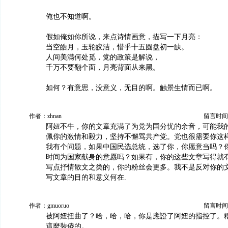
俺也不知道啊。
假如俺如你所说，来点诗情画意，描写一下月亮：
当空皓月，玉轮皎洁，惜乎十五圆盘初一缺。
人间美满何处觅，党的政策是解说，
千万不要翻个面，月亮背面从来黑。
如何？有意思，没意义，无目的啊。触景生情而已啊。
作者：zhnan
留言时间：20
阿妞不牛，你的文章充满了为党为国分忧的余音，可能我
佩你的激情和毅力，坚持不懈骂共产党。党也很需要你这
我有个问题，如果中国民选总统，选了你，你愿意当吗？
时间为国家献身的意愿吗？如果有，你的这些文章写得就
写点抒情散文之类的，你的粉丝会更多。我不是反对你的
写文章的目的和意义何在.
作者：gmuoruo
留言时间：20
被阿妞扭曲了？哈，哈，哈，你是應證了阿妞的指控了。
這麼裝傻的。