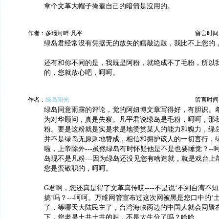
拿个文革大帽子掩蓋自己的暗箭是沒用的。
作者：多瑙河畔-凡平
留言时间：20
绿岛君经常没有凭据无的放矢的瞎敲边鼓，我比不上您的
还有和你不同的是，我既是阿粉，就绝成不了毛粉，所以
的，您就放心吧，呵呵。
作者：
绿岛阳光
留言时间：20
绿岛同意雨露的评论，觉的阿妞博文章写得好，有胆识。
为对华顾问，真是失察。凡平君说绿岛是毛粉，呵呵，那
粉。要是这粉就是实是求是地赞赏某人的能力和魄力，绿
并不是绿岛无原则地赞成，相信和拥护该人的一切言行，绿岛
啦，上帝除外---虽然绿岛有时怀疑他是不是也要睡觉？--
岛现不是凡粉---因为绿岛还没见您有啥造就，就是戏台上敲个
您是蛮敬职的，呵呵。
G君啊，您还真是得了文革真传哎----不是说‘不到台湾不
搞’吗？---呵呵。万维网管宣布过这次网被黑是您口中的‘
了，等哪天大陆民主了，台湾海峡两边的中国人就会同聚
下，您老是土共土共的叫，不是太生分了吗？哈哈