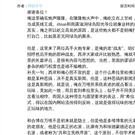
作者：
阿妞不牛
留言时间：20
谢谢各位！
俺这里确实炮声隆隆。在隆隆炮火声中，俺屹立在上甘岭
当成英雄王成。zhnan和雨露滋润绿岛阳光等位就像这样的
其实，俺之所以屹立高耸的原因，是这些炮火都不是朝俺
打自己，比如莫若兄同绿岛的厮杀。
但是，这里来了两位高手火炮专家，是俺的老“战友”。咱
招呼然后开炮的那种战友。西岸大家或许比较熟悉。俺就
里的长篇评点，是很有内容与思想的。当然，里面的谬误
参杂的精巧程度也是雄不输雌的。
补充一句，西岸和俺心照不宣的是，这个什么希拉里哈佛
都是某种恶搞，决不是真实新闻。但是，这种恶搞的新闻
这是真新闻的。就是说，俺在万维所系统表述的观点看法
玩味，竟如此一致，而且套到希拉里头上，似乎并不同美
念看法相悖。而国人这种理念与愿望要求的表达，用“希拉里
式，得以在国内网站流传得到反响，这就是值得玩味的地
正玩味的地方。
和合博在万维不是初来就是隐士，但是他是多维博客的元
的老朋友。他是位真正的右派，比康有为和埃德蒙德还右
右派，或者称为“共和立宪秩序派”。这个派别，不但学术