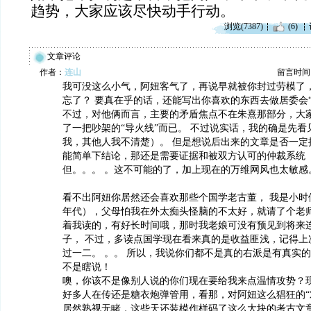
趋势，大家应该尽快动手行动。
浏览(7387)
(6)
文章评论
作者：
连山
留言时间：20
我可没这么小气，阿妞客气了，再说早就被你封过劳模了，
忘了？ 要真在乎的话，还能写出你喜欢的东西去做居委会“
不过，对他俩而言，主要的矛盾焦点不在朱熹那部分，大
了一把吵架的“导火线”而已。 不过说实话，我的确是先
我，其他人我不清楚）。 但是想说后出来的文章是否一定
能简单下结论，那还是需要证据和被双方认可的仲裁系统
但。。。 。这不可能的了，加上现在的万维网风也太敏感
看不出阿妞你居然还会喜欢那些个国学老古董， 我是小时
年代），父母怕我在外太痴头怪脑的不太好，就请了个老
着我读的，有好长时间哦，那时我老娘可没有预见到将来
子， 不过，多读点国学现在看来真的是收益匪浅，记得上
过一二。 。。 所以，我说你们都不是真的右派是有真实
不是瞎说！
噢，你该不是像别人说的你们现在要给我来点温情攻势？现 除
好多人在传还是糖衣炮弹管用，看那，对阿妞这么猖狂的“
居然熟视无睹，这些天还装模作样码了这么大块的考古文