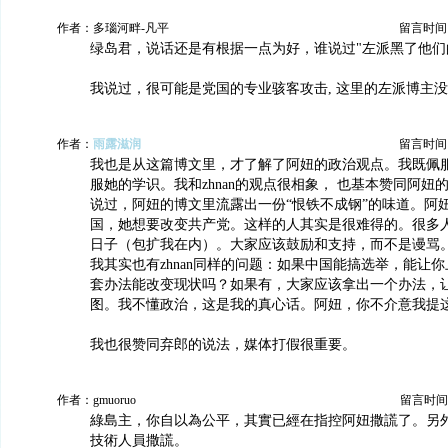
作者：多瑙河畔-凡平
留言时间：20
绿岛君，说话还是有根据一点为好，谁说过"左派黑了他们的
我说过，很可能是党国的专业骇客攻击, 这里的左派博主
作者：
雨露滋润
留言时间：20
我也是从这篇博文里，才了解了阿妞的政治观点。我既佩
服她的学识。我和zhnan的观点很相象， 也基本赞同阿妞
说过，阿妞的博文里流露出一份“恨铁不成钢”的味道。阿
国，她想要改变共产党。这样的人其实是很难得的。很多
日子（包扩我在内）。大家应该鼓励和支持，而不是谩骂
我其实也有zhnan同样的问题：如果中国能搞选举，能让
套办法能改变现状吗？如果有，大家应该拿出一个办法，
图。我不懂政治，这是我的真心话。阿妞，你不介意我提
我也很赞同弃郎的说法，媒体打假很重要。
作者：gmuoruo
留言时间：20
綠島主，你自以為公平，其實已經在指控阿妞撒謊了。另
技術人員撒謊。