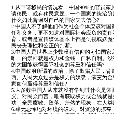
1.从申请移民的情况看，中国90%的官员家
请移民，或有移民意愿。一个国家的统治阶
什么如此普遍对自己的国家失去信心?
2.中国人不了解他们作为社会个体应该对国
任和义务，更不知道对国际社会应负的责任
育，或者是宣传媒体基本上都是仇视或妖魔
民丧失理性和公正的判断。
3.中国人是世界上少数没有信仰的可怕国家
唯一的崇拜就是权力和金钱，自私自利。没
的大国能获得国际社会的尊重和信任吗?
4.中国政府所谓的政治，除了欺骗人民，背
西。人民大众过去是权力的奴隶，演变为金
家如何赢得尊重和信任?
5.大多数中国人从来就没有学到过什么是体
义。对民众而言，唯有获取权力或金钱就是
功。全民腐败、堕落、茫然的现象，在人类
6.肆无忌惮地对环境的破坏、对资源的掠夺