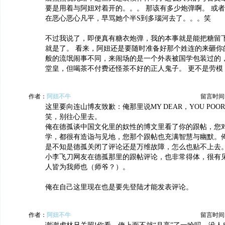
要是用着与阿妞对着开的。。。 那该有多少炮弹啊。 或
在恶心恶心凡平，早骂她个半S到多瑙河去了。。。笑
不过我说了，即便真有糖衣炮弹，我的本事就是能把糖留
就是了。 看来，阿妞还是要随时准备好那个姓连的来砸你的
般的流氓闹事不同，来闹场的是一个外表被国学包装过的，
堂皇，但喝茶不付费还怪茶不好的正人鬼子。 更不是劳模
作者：
阿妞不牛
留言时间：20
这里要向连山博友致歉：俺那里说MY DEAR，YOU POOR
笑，别往心里去。
俺在德孤谈中国文化里的奴性的博文里看了你的跟帖，您
学，都很有造诣与见地，您那个跟帖也充满智慧与幽默。
是不知是德孤关闭了评论还是万维故障，怎么也贴不上去
小李飞刀网友在德孤那里的跟帖评论，也非常得体，很有
人皆为我师也（师爷？）。
俺在自己这里现在也是要先登陆才能发表评论。
作者：
阿妞不牛
留言时间：20