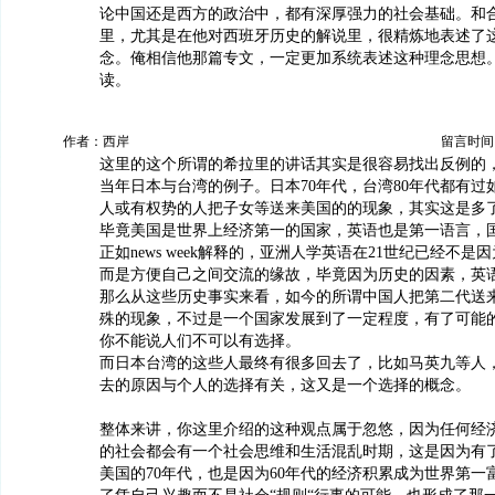
论中国还是西方的政治中，都有深厚强力的社会基础。和
里，尤其是在他对西班牙历史的解说里，很精炼地表述了
念。俺相信他那篇专文，一定更加系统表述这种理念思想
读。
作者：西岸
留言时间：20
这里的这个所谓的希拉里的讲话其实是很容易找出反例的
当年日本与台湾的例子。日本70年代，台湾80年代都有过
人或有权势的人把子女等送来美国的的现象，其实这是多
毕竟美国是世界上经济第一的国家，英语也是第一语言，
正如news week解释的，亚洲人学英语在21世纪已经不
而是方便自己之间交流的缘故，毕竟因为历史的因素，英
那么从这些历史事实来看，如今的所谓中国人把第二代送
殊的现象，不过是一个国家发展到了一定程度，有了可能
你不能说人们不可以有选择。
而日本台湾的这些人最终有很多回去了，比如马英九等人
去的原因与个人的选择有关，这又是一个选择的概念。
整体来讲，你这里介绍的这种观点属于忽悠，因为任何经
的社会都会有一个社会思维和生活混乱时期，这是因为有
美国的70年代，也是因为60年代的经济积累成为世界第一富而