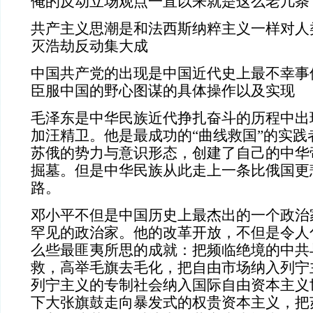
俺的反动立场观点一直以来就是这么老几条
共产主义思潮是和法西斯纳粹主义一样对人
灭浩劫反动集大成
中国共产党的出现是中国近代史上最不幸事
臣服中国的野心图谋的具体操作以及实现
毛泽东是中华民族近代挣扎奋斗的历程中出
加汪精卫。他是最成功的“曲线救国”的实践
苏俄的势力与意识形态，创建了自己的中华
掘墓。但是中华民族从此走上一条比俄国更
路。
邓小平不但是中国历史上最杰出的一个政治
罕见的政治家。他的改革开放，不但是令人
么些最匪夷所思的成就：把频临绝境的中共
救，高举毛旗去毛化，把自由市场纳入列宁
列宁主义的专制社会纳入国际自由资本主义
下大张旗鼓走向暴发式的权贵资本主义，把