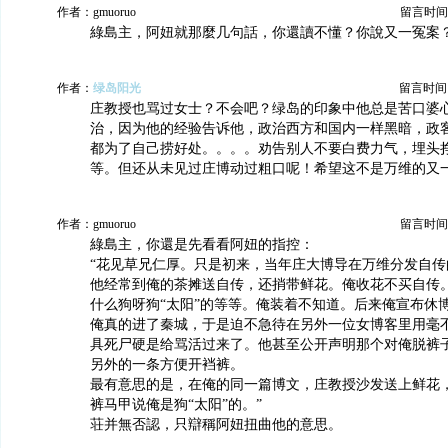
作者：gmuoruo
留言时间：20
綠島主，阿妞就那麼几句話，你還讀不懂？你說又一冤案
作者：
绿岛阳光
留言时间：20
庄教授也骂过女士？不会吧？绿岛的印象中他总是苦口婆
治，因为他的经验告诉他，政治西方和国内一样黑暗，政
都为了自己捞好处。。。。劝告别人不要白费力气，埋头
等。但还从未见过庄博动过粗口呢！希望这不是万维的又
作者：gmuoruo
留言时间：20
綠島主，你還是先看看阿妞的指控：
“花见草兄仁厚。只是初来，当年庄大博导在万维分发自传
他经常到俺的茶摊送自传，还捎带鲜花。俺收花不买自传
什么狗呀狗“太阳”的等等。俺装着不知道。后来俺宣布休
俺真的进了秦城，于是迫不急待在另外一位女博客里用毫
具死尸硬是给骂活过来了。他甚至公开声明那个对俺脱裤
另外的一条方便开裆裤。
最有意思的是，在俺的同一篇博文，庄教授沙发送上鲜花
裤马甲说俺是狗“太阳”的。”
荘并無否認，只辯稱阿妞扭曲他的意思。