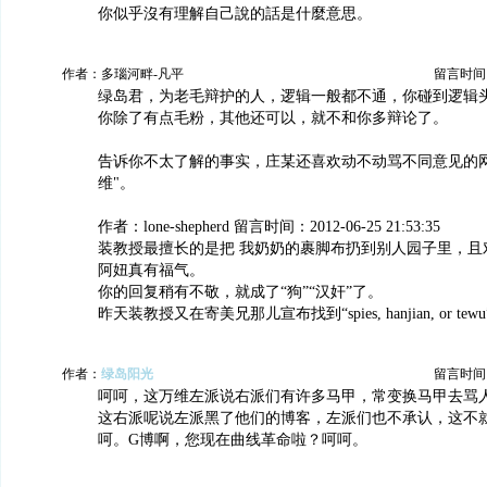
你似乎沒有理解自己說的話是什麼意思。
作者：多瑙河畔-凡平
留言时间：20
绿岛君，为老毛辩护的人，逻辑一般都不通，你碰到逻辑
你除了有点毛粉，其他还可以，就不和你多辩论了。
告诉你不太了解的事实，庄某还喜欢动不动骂不同意见的网
维"。
作者：lone-shepherd 留言时间：2012-06-25 21:53:35
装教授最擅长的是把 我奶奶的裹脚布扔到别人园子里，且
阿妞真有福气。
你的回复稍有不敬，就成了“狗”“汉奸”了。
昨天装教授又在寄美兄那儿宣布找到“spies, hanjian, or tew
作者：
绿岛阳光
留言时间：20
呵呵，这万维左派说右派们有许多马甲，常变换马甲去骂
这右派呢说左派黑了他们的博客，左派们也不承认，这不就
呵。G博啊，您现在曲线革命啦？呵呵。