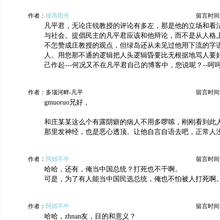
作者：
绿岛阳光
留言时间：20
凡平君，无论庄锐教授的评论有多左，那是他的立场和看
与社会。提倡民主的凡平君应该和他辩论，而不是从人格
不怎赞成庄教授的观点，但绿岛还从未见过他用下流的字语
人。用您那不通的逻辑把人头逻辑昏要比无根据地骂人要
己作起---何况又不在凡平君自己的博客中，您说呢？--呵
作者：多瑙河畔-凡平
留言时间：20
gmuoruo兄好，
和庄某某这么个有露阴癖的病人不用多啰嗦，刚刚看到此人
那里发神经，也是恶心透顶。让他自言自语去吧，正常人
作者：
阿妞不牛
留言时间：20
哈哈，还有，俺当中国总统？打死也不干啊。
可是，为了有人能当中国民选总统，俺也不怕被人打死啊
作者：
阿妞不牛
留言时间：20
哈哈，zhnan友，目的和意义？