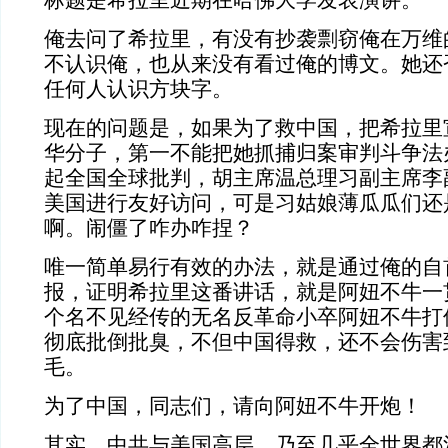
标题是希拉里近期在哈佛大学发表演讲。
俺去问了希拉里，有没有抄袭剽窃俺在万维
不认识俺，也从来没有看过俺的博文。她还
任何人认识方块字。
现在的问题是，如果为了救中国，把希拉里
华分子，第一不能把她抓捕归案审判斗争法
起全国全球批判，胡主席温总理习副主席李
美国进行友好访
问，可是习姑娘薄瓜瓜们还
啊。闹僵了咋办咋捏？
唯一简单易行有效的办法，就是通过俺的自
报，证明希拉里这番讲话，就是阿妞不牛一
个名不见经传的无名反革命小卒阿妞不牛打
彻底批倒批臭，不但中国得救，还不会伤害
毛。
为了中国，同志们，请向阿妞不牛开炮！
其实，中共与美国高层，乃至几乎全世界都