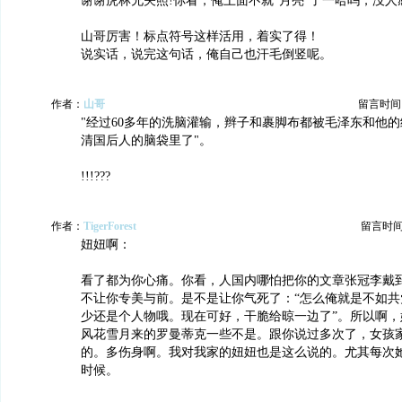
谢谢虎林兄关照!你看，俺上面不就“月亮”了一哈吗，没人
山哥厉害！标点符号这样活用，着实了得！
说实话，说完这句话，俺自己也汗毛倒竖呢。
作者：
山哥
留言时间：20
"经过60多年的洗脑灌输，辫子和裹脚布都被毛泽东和他
清国后人的脑袋里了"。
!!!???
作者：
TigerForest
留言时间：2
妞妞啊：
看了都为你心痛。你看，人国内哪怕把你的文章张冠李戴
不让你专美与前。是不是让你气死了：“怎么俺就是不如共
少还是个人物哦。现在可好，干脆给晾一边了”。所以啊，
风花雪月来的罗曼蒂克一些不是。跟你说过多次了，女孩
的。多伤身啊。我对我家的妞妞也是这么说的。尤其每次她说她
时候。