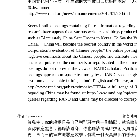
中国文化的可信度，扯兰德的大旗做自己肮脏的虎皮，以
德disclaimer.
http://www.rand.org/news/announcements/2012/01/20.html
Several online postings containing false information regardi
research have appeared on various websites and blogs produced 
such as "Accurately China Sent Troops to Korea: To See the 
China," "China will become the poorest country in the world
Corporation's evaluation of Chinese people," the online postin
negative comments about the Chinese people, and attribute 
has never published the comments or reports cited in the online
postings do not represent the views of RAND scholars. Portions
postings appear to misquote testimony by a RAND associate gi
testimony is available in full, in both English and Chinese, at:
http://www.rand.org/pubs/testimonies/CT244. A full range of
regarding China may be found at: http://www.rand.org/topics/c
queries regarding RAND and China may be directed to corres
作者：gmuoruo
留言时间：20
綠島主，你的證据只是自己對那荘生的一鄉情願，就施暗
管你有意無意，都應該道謙。你也應該向萬維技術人員道
再，再而三的宣布遭惡意攻擊，你還一付天真無邪的樣子